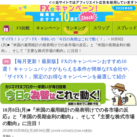
FX比較
キャンペーン
ランキング
スワップ
スプレッド
ザイFX！トップ
>
FX・羊飼いの「今日の為替はこれで動く！」
> 10月8日
(月)■『米国の雇用統計の発表明けでの各市場の反応』と『米国の長期金利の動
向』、そして『主要な株式市場の動向』に注目！
【毎月更新！最新版】FXのキャンペーンおすすめ10
選！ キャッシュバックがもらえる条件が簡単なFX会社や、
「ザイFX！」限定のお得なキャンペーンを厳選して紹介
10月8日(月)■『米国の雇用統計の発表明けでの各市場の反
応』と『米国の長期金利の動向』、そして『主要な株式市場
の動向』に注目！
2018年10月08日(月)08:04公開
[2018年10月08日(月)08:04更新]
羊飼い