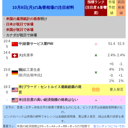
指標ランク
市場
前回
10月8日(月)の為替相場の注目材料
(注目度＆影響
予想
発表
度)
値
値
・
米国の雇用統計の発表
明け
・
日本が祝日で休場
・
米国が祝日で休場
・
カナダが祝日で休場
10:4
○
中)財新サービス業PMI
51.4
51.5
5
14:4
×
ス)
失業率
2.4%
2.4%
5
+0.
-1.
4%
1%
15:0
独)
鉱工業生産
×
0
[前月比/前年比]
-0.
+1.
1%
1%
18:3
米)ブラード：セントルイス連銀総裁の発
BB
要人発言
0
言
-
-
米)注目度の高い経済指標の発表はない
-
-
文字が、普通→太字→赤色太字の順番で重要なものになる。ピンク太字は金融政策関連のも
の。
ピンクのバックは米国の材料でオレンジは金融政策関連、黄は要人発言、緑は企業の決算を表
す。
重要ラン
米国の経済指標はSS→S→AA→A→BB→B→Cの7段階で
当コンテンツについての