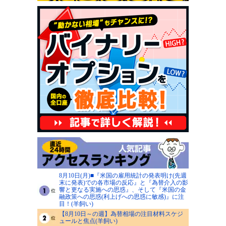
8月10日(月)■『米国の雇用統計の発表明け(先週
末に発表)での各市場の反応』と『為替介入の影
響と更なる実施への思惑』、そして『米国の金
融政策への思惑(利上げへの思惑に敏感)』に注
目！(羊飼い)
【8月10日～の週】為替相場の注目材料スケジ
ュールと焦点(羊飼い)