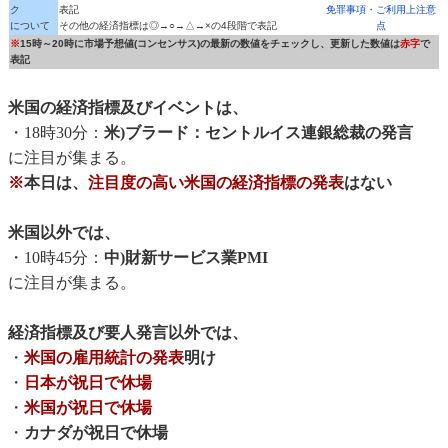
ク
表記
免罪事項・ご利用上注意
について
その他の経済指標は◎→○→△→×の4段階で表記
点
※
15時～20時に市場予想値(コンセンサス)の最新の数値をチェックし、更新した数値は
赤字
で
表記
米国の経済指標及びイベントは、
・18時30分：
米)ブラード：セントルイス連銀総裁の発言
に注目が集まる。
※
本日は、
注目度の高い米国の経済指標の発表
はない
米国以外では、
・10時45分：
中)財新サービス業PMI
に注目が集まる。
経済指標及び要人発言以外では、
・
米国の雇用統計の発表
明け
・
日本が祝日で休場
・
米国が祝日で休場
・
カナダが祝日で休場