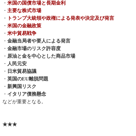
・
米国の国債市場と長期金利
・
主要な株式市場
・
トランプ大統領や政権による発表や決定及び発言
・
米国の金融政策
・
米中貿易戦争
・
金融当局者や要人による発言
・
金融市場のリスク許容度
・
原油と金を中心とした商品市場
・
人民元安
・
日米貿易協議
・
英国のEU離脱問題
・
新興国リスク
・
イタリア債務懸念
などが重要となる。
★★★