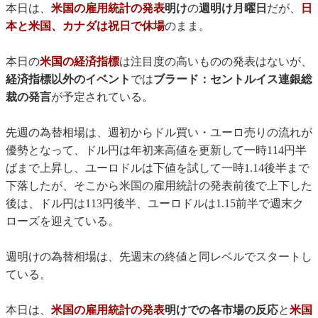
本日は、
米国の雇用統計の発表
明け
の
週明け月曜日
だが、
日
本と米国、カナダは祝日で休場
のまま。
本日の
米国の経済指標
は注目度の高いものの発表はないが、
経済指標以外のイベント
では
ブラード：セントルイス連銀総
裁の発言
が予定されている。
先週の為替相場は、週初からドル買い・ユーロ売りの流れが
優勢となって、ドル円は年初来高値を更新して一時114円半
ばまで上昇し、ユーロドルは下値を試して一時1.14後半まで
下落したが、そこから米国の雇用統計の発表前後で上下した
後は、ドル円は113円後半、ユーロドルは1.15前半で週末ク
ローズを迎えている。
週明けの為替相場は、先週末の終値と同レベルでスタートし
ている。
本日は、
米国の雇用統計の発表
明けでの各市場の反応
と
米国