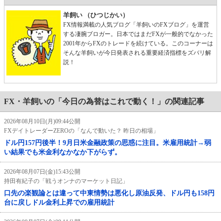
羊飼い （ひつじかい）
FX情報満載の人気ブログ「羊飼いのFXブログ」を運営
する凄腕ブロガー。日本ではまだFXが一般的でなかった
2001年からFXのトレードを続けている。このコーナーは
そんな羊飼いが今日発表される重要経済指標をズバリ解
説！
FX・羊飼いの「今日の為替はこれで動く！」の関連記事
2026年08月10日(月)09:44公開
FXデイトレーダーZEROの「なんで動いた？ 昨日の相場」
ドル円157円後半！9月日米金融政策の思惑に注目。米雇用統計→弱
い結果でも米金利なかなか下がらず。
2026年08月07日(金)15:43公開
持田有紀子の「戦うオンナのマーケット日記」
口先の楽観論とは違って中東情勢は悪化し原油反発、ドル円も158円
台に戻しドル金利上昇での雇用統計