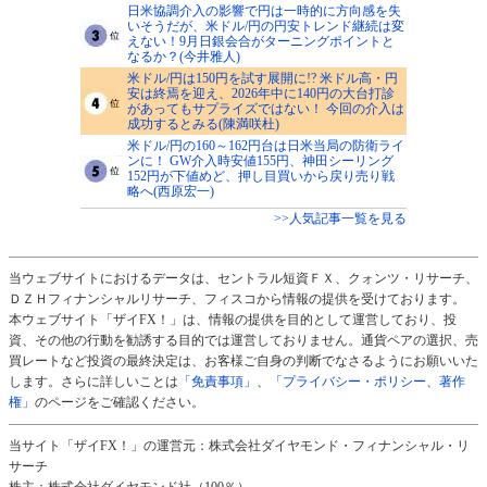
日米協調介入の影響で円は一時的に方向感を失
いそうだが、米ドル/円の円安トレンド継続は変
えない！9月日銀会合がターニングポイントと
なるか？(今井雅人)
米ドル/円は150円を試す展開に!? 米ドル高・円
安は終焉を迎え、2026年中に140円の大台打診
があってもサプライズではない！ 今回の介入は
成功するとみる(陳満咲杜)
米ドル/円の160～162円台は日米当局の防衛ライ
ンに！ GW介入時安値155円、神田シーリング
152円が下値めど、押し目買いから戻り売り戦
略へ(西原宏一)
>>人気記事一覧を見る
当ウェブサイトにおけるデータは、セントラル短資ＦＸ、クォンツ・リサーチ、
ＤＺＨフィナンシャルリサーチ、フィスコから情報の提供を受けております。
本ウェブサイト「ザイFX！」は、情報の提供を目的として運営しており、投
資、その他の行動を勧誘する目的では運営しておりません。通貨ペアの選択、売
買レートなど投資の最終決定は、お客様ご自身の判断でなさるようにお願いいた
します。さらに詳しいことは
「免責事項」
、
「プライバシー・ポリシー、著作
権」
のページをご確認ください。
当サイト「ザイFX！」の運営元：株式会社ダイヤモンド・フィナンシャル・リ
サーチ
株主：株式会社ダイヤモンド社（100％）