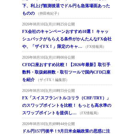
下、利上げ観測後退でドル円も急落場面あった
ものの
（持田有紀子）
2026年08月10日(月)11時25分公開
FX会社のキャンペーンおすすめ10選！ キャッ
シュバックがもらえる条件がかんたんなFX会社
や、「ザイFX！」限定のキャ…
（FX情報局）
2026年08月10日(月)11時00分公開
CFD口座おすすめ比較！【2026年最新】取引手
数料・取扱銘柄数・取引ツールで国内CFD口座
を紹介
（ザイFX！編集部）
2026年08月10日(月)10時55分公開
FX「スイスフラン/トルコリラ（CHF/TRY）」
のスワップポイントを比較！ もっとも高水準の
スワップポイントを提供し…
（FX情報局）
2026年08月10日(月)09時44分公開
ドル円157円後半！9月日米金融政策の思惑に注