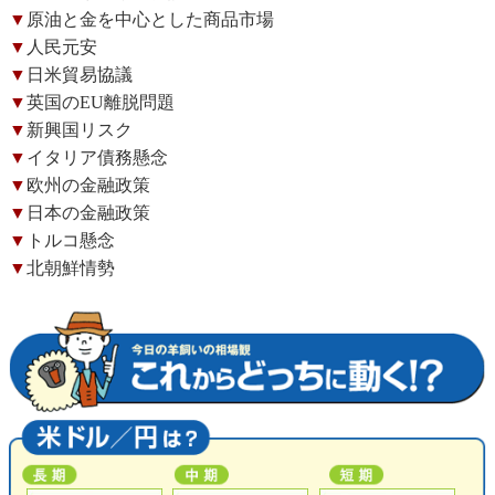
▼
原油と金を中心とした商品市場
▼
人民元安
▼
日米貿易協議
▼
英国のEU離脱問題
▼
新興国リスク
▼
イタリア債務懸念
▼
欧州の金融政策
▼
日本の金融政策
▼
トルコ懸念
▼
北朝鮮情勢