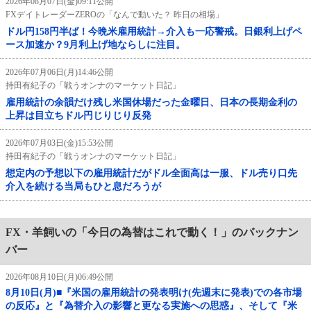
2026年08月07日(金)09:11公開
FXデイトレーダーZEROの「なんで動いた？ 昨日の相場」
ドル円158円半ば！今晩米雇用統計→介入も一応警戒。日銀利上げペ
ース加速か？9月利上げ地ならしに注目。
2026年07月06日(月)14:46公開
持田有紀子の「戦うオンナのマーケット日記」
雇用統計の余韻だけ残し米国休場だった金曜日、日本の長期金利の
上昇は目立ちドル円じりじり反発
2026年07月03日(金)15:53公開
持田有紀子の「戦うオンナのマーケット日記」
想定内の予想以下の雇用統計だがドル全面高は一服、ドル売り口先
介入を続ける当局もひと息だろうが
FX・羊飼いの「今日の為替はこれで動く！」のバックナン
バー
2026年08月10日(月)06:49公開
8月10日(月)■『米国の雇用統計の発表明け(先週末に発表)での各市場
の反応』と『為替介入の影響と更なる実施への思惑』、そして『米