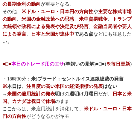
の長期金利の動向
が重要となる。
その他、
米ドル・ユーロ・日本円の方向性
や
主要な株式市場
の動向
、
米国の金融政策への思惑
、
米中貿易戦争
、
トランプ
大統領や政権による発表や決定及び発言
、
金融当局者や要人
による発言
、
日本と米国が連休中
である点
などにも注意した
い。
■□■
本日のトレード用のエサ
(羊飼いの見解)■□■(
※毎日更新
)
・18時30分：
米)ブラード：セントルイス連銀総裁の発言
※
本日は、
注目度の高い米国の経済指標の発表
はない
→
米国の雇用統計の発表
明け
の
週明け月曜日
だが、
日本と米
国、カナダは祝日で休場
のまま
ここからは、米雇用統計を消化して、
米ドル・ユーロ・日本
円の方向性
がどうなるかがキモ