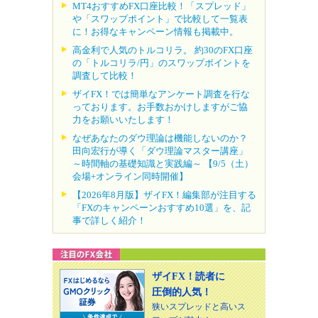
MT4おすすめFX口座比較！「スプレッド」
や「スワップポイント」で比較して一覧表
に！お得なキャンペーン情報も掲載中。
高金利で人気のトルコリラ。 約30のFX口座
の「トルコリラ/円」のスワップポイントを
調査して比較！
ザイFX！では簡単なアンケート調査を行な
っております。お手数おかけしますがご協
力をお願いいたします！
なぜあなたのダウ理論は機能しないのか？
田向宏行が導く「ダウ理論マスター講座」
～時間軸の基礎知識と実践編～ 【9/5（土）
会場+オンライン同時開催】
【2026年8月版】ザイFX！編集部が注目する
「FXのキャンペーンおすすめ10選」を、記
事で詳しく紹介！
ザイFX！読者に
圧倒的人気！
狭いスプレッドと高いス