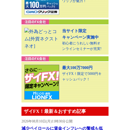
ワップが魅力！
当サイト限定
キャンペーン実施中
初心者にうれしい無料オ
ンラインセミナーが充実!
最大100万7000円
ザイFX！限定で5000円キ
ャッシュバック！
ザイFX！最新＆おすすめ記事
2026年08月10日(月)11時30分公開
減少ペイロールに賃金インフレへの警戒も低