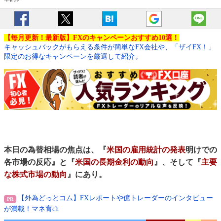
【毎月更新！最新版】FXのキャンペーンおすすめ10選！
キャッシュバックがもらえる条件が簡単なFX会社や、「ザイFX！」
限定のお得なキャンペーンを厳選して紹介。
本日の為替相場の焦点は、『
米国の雇用統計の発表
明けでの
各市場の反応』と『
米国の長期金利の動向
』、そして『
主要
な株式市場の動向
』にあり。
【外為どっとコム】FXレポートや億トレーダーのインタビュー
が満載！マネ育ch