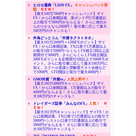
ヒロセ通商「LION FX」
キャッシュバック増
額
ＮＥＷ！
【最大100万7000円キャッシュバック】ザイ
FX！から口座開設後、英ポンド/円1万通貨以
上の取引で5000円がもらえる！ さらに他社か
らのりかえなら2000円！ 取引量に応じて最大
100万円のチャンスも！
外為どっとコム「外貨ネクストネオ」
【最大101万2000円＋1200FXポイント】ザイ
FX！から口座開設後、FX口座で1万通貨以上
の取引1回で5000円+らくらくFX積立1回以上定
期買付で3000円。さらにらくらくFX積立開設
200FXポイント＆定期買付1回以上で1000FXポ
イント。さらに取引量に応じて最大100万円に
加え、スクール受講と理解度テスト合格など
で1000円、CFD開設と取引で最大4000円！
GMO外貨「外貨ex」
人気上昇中！
【最大100万4000円キャッシュバック】ザイ
FX！から口座開設後、1万通貨以上の取引で
4000円がもらえる！ さらに取引量に応じて最
大100万円のチャンスも！
トレイダーズ証券「みんなのFX」
人気！
Ｎ
ＥＷ！
【最大101万円キャッシュバック】ザイFX！か
ら口座開設後、FX口座で5万通貨以上の取引で
5000円+シストレ口座で5万通貨以上の取引で
5000円がもらえる！ さらに取引量に応じて最
大100万円のチャンスも！