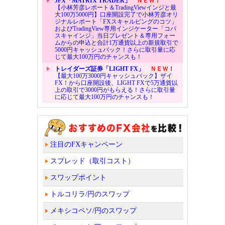
JFX「MATRIX TRADER」
ＮＥＷ！
【小林芳彦レポート＆TradingViewインジと最
大100万5000円】口座開設完了で小林芳彦オリ
ジナルレポート「FXスキャルピングのコツ」
およびTradingView専用インジケーター「コバ
スキャインジ」当日プレゼント＆専用フォー
ムからの申込と合計1万通貨以上の新規取引で
5000円キャッシュバック！さらに取引量に応
じて最大100万円のチャンスも！
トレイダーズ証券「LIGHT FX」
ＮＥＷ！
【最大100万3000円キャッシュバック】ザイ
FX！から口座開設後、LIGHT FXで5万通貨以
上の取引で3000円がもらえる！さらに取引量
に応じて最大100万円のチャンスも！
注目のFXキャンペーン
スプレッド（取引コスト）
スワップポイント
トルコリラ/円のスワップ
メキシコペソ/円のスワップ