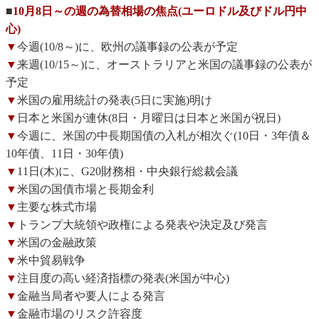
■
10月8日～の週の為替相場の焦点(ユーロドル及びドル円中
心)
▼
今週(10/8～)に、欧州の議事録の公表が予定
▼
来週(10/15～)に、オーストラリアと米国の議事録の公表が
予定
▼
米国の雇用統計の発表(5日に実施)明け
▼
日本と米国が連休(8日・月曜日は日本と米国が祝日)
▼
今週に、米国の中長期国債の入札が相次ぐ(10日・3年債＆
10年債、11日・30年債)
▼
11日(木)に、G20財務相・中央銀行総裁会議
▼
米国の国債市場と長期金利
▼
主要な株式市場
▼
トランプ大統領や政権による発表や決定及び発言
▼
米国の金融政策
▼
米中貿易戦争
▼
注目度の高い経済指標の発表(米国が中心)
▼
金融当局者や要人による発言
▼
金融市場のリスク許容度