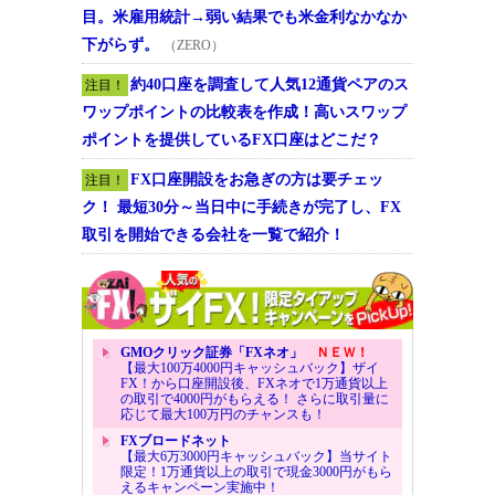
目。米雇用統計→弱い結果でも米金利なかなか
下がらず。
（ZERO）
約40口座を調査して人気12通貨ペアのス
注目！
ワップポイントの比較表を作成！高いスワップ
ポイントを提供しているFX口座はどこだ？
FX口座開設をお急ぎの方は要チェッ
注目！
ク！ 最短30分～当日中に手続きが完了し、FX
取引を開始できる会社を一覧で紹介！
GMOクリック証券「FXネオ」
ＮＥＷ！
【最大100万4000円キャッシュバック】ザイ
FX！から口座開設後、FXネオで1万通貨以上
の取引で4000円がもらえる！ さらに取引量に
応じて最大100万円のチャンスも！
FXブロードネット
【最大6万3000円キャッシュバック】当サイト
限定！1万通貨以上の取引で現金3000円がもら
えるキャンペーン実施中！