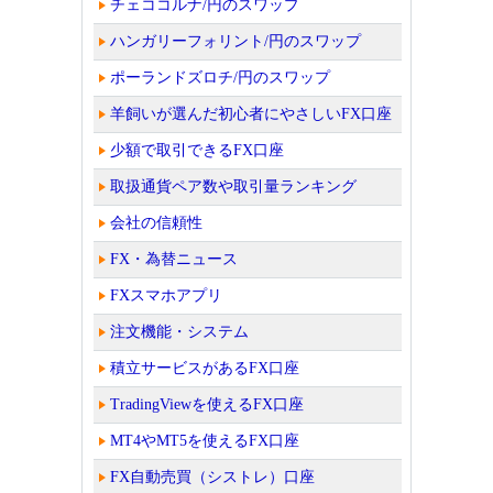
チェココルナ/円のスワップ
ハンガリーフォリント/円のスワップ
ポーランドズロチ/円のスワップ
羊飼いが選んだ初心者にやさしいFX口座
少額で取引できるFX口座
取扱通貨ペア数や取引量ランキング
会社の信頼性
FX・為替ニュース
FXスマホアプリ
注文機能・システム
積立サービスがあるFX口座
TradingViewを使えるFX口座
MT4やMT5を使えるFX口座
FX自動売買（シストレ）口座