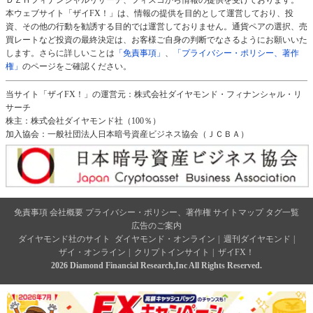
本ウェブサイト「ザイFX！」は、情報の提供を目的として運営しており、投
資、その他の行動を勧誘する目的では運営しておりません。通貨ペアの選択、売
買レートなど投資の最終決定は、お客様ご自身の判断でなさるようにお願いいた
します。さらに詳しいことは
「免責事項」
、
「プライバシー・ポリシー、著作
権」
のページをご確認ください。
当サイト「ザイFX！」の運営元：株式会社ダイヤモンド・フィナンシャル・リ
サーチ
株主：株式会社ダイヤモンド社（100％）
加入協会：一般社団法人日本暗号資産ビジネス協会（ＪＣＢＡ）
免責事項
会社概要
プライバシー・ポリシー、著作権
サイトマップ
タグ一覧
広告のご案内
ダイヤモンド社のサイト
ダイヤモンド・オンライン
|
週刊ダイヤモンド
|
ザイ・オンライン
|
クリプトインサイト
|
ザイFX！
2026 Diamond Financial Research,Inc All Rights Reserved.