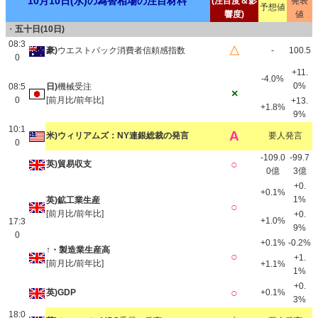
10月10日(水)の為替相場の注目材料
(注目度＆影
発表
予想値
響度)
値
・
五十日(10日)
08:3
△
豪)
ウエストパック消費者信頼感指数
-
100.5
0
+11.
-4.0%
0%
08:5
日)
機械受注
×
0
[前月比/前年比]
+13.
+1.8%
9%
10:1
A
米)ウィリアムズ：NY連銀総裁の発言
要人発言
0
-109.0
-99.7
○
英)貿易収支
0億
3億
+0.
+0.1%
1%
英)鉱工業生産
○
[前月比/前年比]
+0.
+1.0%
17:3
9%
0
+0.1%
-0.2%
↑・製造業生産高
○
+1.
[前月比/前年比]
+1.1%
1%
+0.
○
英)GDP
+0.1%
3%
18:0