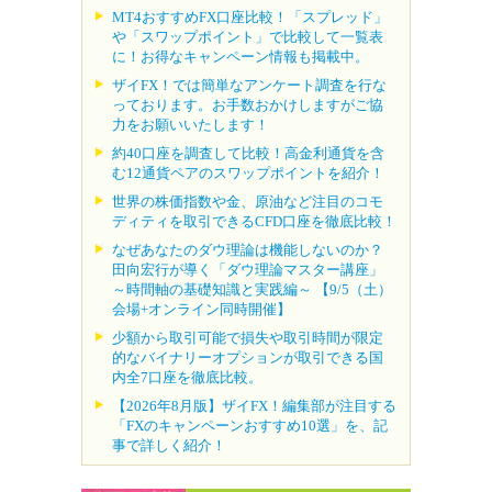
MT4おすすめFX口座比較！「スプレッド」
や「スワップポイント」で比較して一覧表
に！お得なキャンペーン情報も掲載中。
ザイFX！では簡単なアンケート調査を行な
っております。お手数おかけしますがご協
力をお願いいたします！
約40口座を調査して比較！高金利通貨を含
む12通貨ペアのスワップポイントを紹介！
世界の株価指数や金、原油など注目のコモ
ディティを取引できるCFD口座を徹底比較！
なぜあなたのダウ理論は機能しないのか？
田向宏行が導く「ダウ理論マスター講座」
～時間軸の基礎知識と実践編～ 【9/5（土）
会場+オンライン同時開催】
少額から取引可能で損失や取引時間が限定
的なバイナリーオプションが取引できる国
内全7口座を徹底比較。
【2026年8月版】ザイFX！編集部が注目する
「FXのキャンペーンおすすめ10選」を、記
事で詳しく紹介！