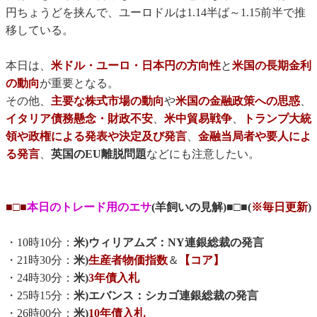
円ちょうどを挟んで、ユーロドルは1.14半ば～1.15前半で推
移している。
本日は、
米ドル・ユーロ・日本円の方向性
と
米国の長期金利
の動向
が重要となる。
その他、
主要な株式市場の動向
や
米国の金融政策への思惑
、
イタリア債務懸念・財政不安
、
米中貿易戦争
、
トランプ大統
領や政権による発表や決定及び発言
、
金融当局者や要人によ
る発言
、
英国のEU離脱問題
などにも注意したい。
■□■
本日のトレード用のエサ
(羊飼いの見解)■□■(
※毎日更新
)
・10時10分：
米)ウィリアムズ：NY連銀総裁の発言
・21時30分：
米)
生産者物価指数
＆
【コア】
・24時30分：
米)
3年債入札
・25時15分：
米)エバンス：シカゴ連銀総裁の発言
・26時00分：
米)
10年債入札