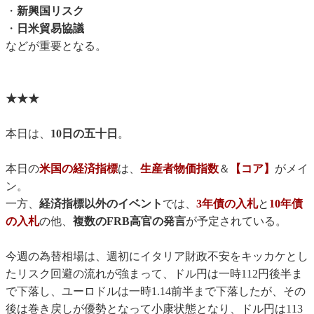
・
新興国リスク
・
日米貿易協議
などが重要となる。
★★★
本日は、
10日の五十日
。
本日の
米国の経済指標
は、
生産者物価指数
＆
【コア】
がメイ
ン。
一方、
経済指標以外のイベント
では、
3年債の入札
と
10年債
の入札
の他、
複数のFRB高官の発言
が予定されている。
今週の為替相場は、週初にイタリア財政不安をキッカケとし
たリスク回避の流れが強まって、ドル円は一時112円後半ま
で下落し、ユーロドルは一時1.14前半まで下落したが、その
後は巻き戻しが優勢となって小康状態となり、ドル円は113