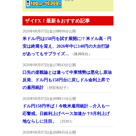
ザイFX！最新＆おすすめ記事
2026年08月07日(金)18時09分公開
米ドル/円は150円を試す展開に!? 米ドル高・円
安は終焉を迎え、2026年中に140円の大台打診
があってもサプライズ…
（陳満咲杜）
2026年08月07日(金)15時43分公開
口先の楽観論とは違って中東情勢は悪化し原油
反発、ドル円も158円台に戻しドル金利上昇で
の雇用統計
（持田有紀子）
2026年08月07日(金)09時11分公開
ドル円158円半ば！今晩米雇用統計→介入も一
応警戒。日銀利上げペース加速か？9月利上げ
地ならしに注目。
（ZERO）
2026年08月07日(金)06時45分公開