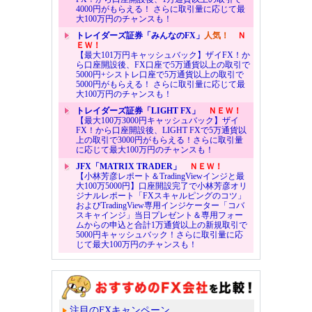
4000円がもらえる！ さらに取引量に応じて最
大100万円のチャンスも！
トレイダーズ証券「みんなのFX」
人気！
Ｎ
ＥＷ！
【最大101万円キャッシュバック】ザイFX！か
ら口座開設後、FX口座で5万通貨以上の取引で
5000円+シストレ口座で5万通貨以上の取引で
5000円がもらえる！ さらに取引量に応じて最
大100万円のチャンスも！
トレイダーズ証券「LIGHT FX」
ＮＥＷ！
【最大100万3000円キャッシュバック】ザイ
FX！から口座開設後、LIGHT FXで5万通貨以
上の取引で3000円がもらえる！さらに取引量
に応じて最大100万円のチャンスも！
JFX「MATRIX TRADER」
ＮＥＷ！
【小林芳彦レポート＆TradingViewインジと最
大100万5000円】口座開設完了で小林芳彦オリ
ジナルレポート「FXスキャルピングのコツ」
およびTradingView専用インジケーター「コバ
スキャインジ」当日プレゼント＆専用フォー
ムからの申込と合計1万通貨以上の新規取引で
5000円キャッシュバック！さらに取引量に応
じて最大100万円のチャンスも！
注目のFXキャンペーン