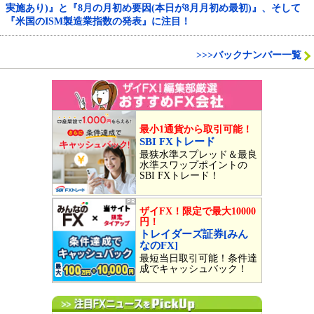
実施あり)』と『8月の月初め要因(本日が8月月初め最初)』、そして
『米国のISM製造業指数の発表』に注目！
>>>バックナンバー一覧
最小1通貨から取引可能！
SBI FXトレード
最狭水準スプレッド＆最良
水準スワップポイントの
SBI FXトレード！
ザイFX！限定で最大10000
円！
トレイダーズ証券[みん
なのFX]
最短当日取引可能！条件達
成でキャッシュバック！