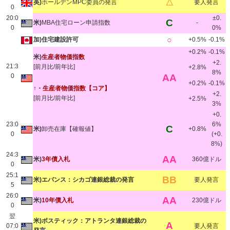
△
英)
ホールデンMPC委員の発言
要人発言
0
20:0
±0.
C
米)
MBA住宅ローン申請指数
-
0
0%
○
加)住宅建設許可
+0.5%
-0.1%
+0.2%
-0.1%
米)
生産者物価指数
+2.
21:3
[前月比/前年比]
+2.8%
8%
0
AA
+0.2%
-0.1%
↑・
生産者物価指数【コア】
+2.
[前月比/前年比]
+2.5%
3%
+0.
23:0
6%
C
米)
卸売在庫【確報値】
+0.8%
0
(+0.
8%)
24:3
AA
米)
3年債入札
360億ドル
0
25:1
BB
米)エバンス：シカゴ連銀総裁の発言
要人発言
5
26:0
AA
米)
10年債入札
230億ドル
0
翌
米)ボスティック：アトランタ連銀総裁の
A
07:0
要人発言