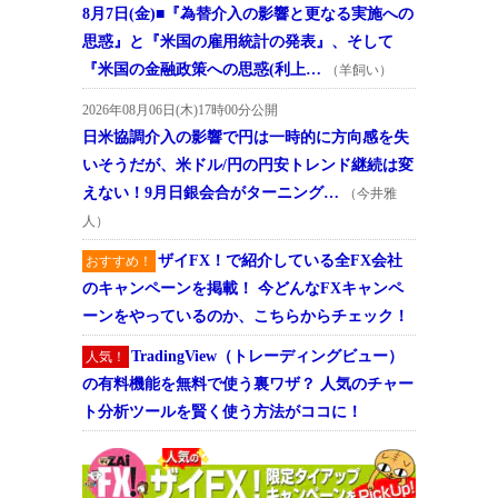
8月7日(金)■『為替介入の影響と更なる実施への
思惑』と『米国の雇用統計の発表』、そして
『米国の金融政策への思惑(利上…
（羊飼い）
2026年08月06日(木)17時00分公開
日米協調介入の影響で円は一時的に方向感を失
いそうだが、米ドル/円の円安トレンド継続は変
えない！9月日銀会合がターニング…
（今井雅
人）
ザイFX！で紹介している全FX会社
おすすめ！
のキャンペーンを掲載！ 今どんなFXキャンペ
ーンをやっているのか、こちらからチェック！
TradingView（トレーディングビュー）
人気！
の有料機能を無料で使う裏ワザ？ 人気のチャー
ト分析ツールを賢く使う方法がココに！