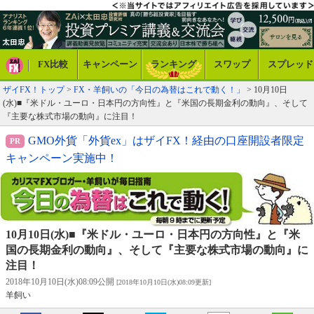
FX比較
キャンペーン
ランキング
スワップ
スプレッド
ザイFX！トップ
>
FX・羊飼いの「今日の為替はこれで動く！」
> 10月10日
(水)■『米ドル・ユーロ・日本円の方向性』と『米国の長期金利の動向』、そして
『主要な株式市場の動向』に注目！
GMO外貨「外貨ex」はザイFX！経由の口座開設者限定
キャンペーン実施中！
10月10日(水)■『米ドル・ユーロ・日本円の方向性』と『米
国の長期金利の動向』、そして『主要な株式市場の動向』に
注目！
2018年10月10日(水)08:09公開
[2018年10月10日(水)08:09更新]
羊飼い