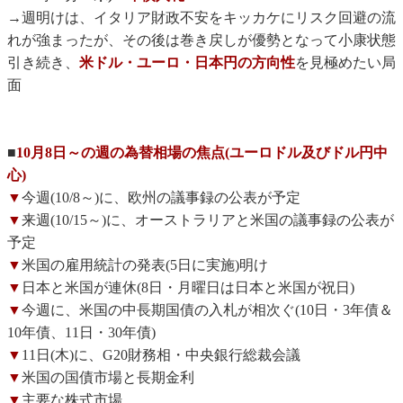
→週明けは、イタリア財政不安をキッカケにリスク回避の流
れが強まったが、その後は巻き戻しが優勢となって小康状態
引き続き、
米ドル・ユーロ・日本円の方向性
を見極めたい局
面
■
10月8日～の週の為替相場の焦点(ユーロドル及びドル円中
心)
▼
今週(10/8～)に、欧州の議事録の公表が予定
▼
来週(10/15～)に、オーストラリアと米国の議事録の公表が
予定
▼
米国の雇用統計の発表(5日に実施)明け
▼
日本と米国が連休(8日・月曜日は日本と米国が祝日)
▼
今週に、米国の中長期国債の入札が相次ぐ(10日・3年債＆
10年債、11日・30年債)
▼
11日(木)に、G20財務相・中央銀行総裁会議
▼
米国の国債市場と長期金利
▼
主要な株式市場