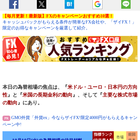
【毎月更新！最新版】FXのキャンペーンおすすめ10選！
キャッシュバックがもらえる条件が簡単なFX会社や、「ザイFX！」
限定のお得なキャンペーンを厳選して紹介。
本日の為替相場の焦点は、『
米ドル・ユーロ・日本円の方向
性
』と『
米国の長期金利の動向
』、そして『
主要な株式市場
の動向
』にあり。
GMO外貨「外貨ex」今ならザイFX!限定4000円がもらえるキャン
ペーン中!
指標ランク
前回
市場