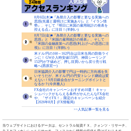
8月6日(木)■『為替介入の影響と更なる実施への
思惑(先週と週明けに実施あり)』と『イラン情
勢』、そして『明日に米国の雇用統計の発表を
控える点』に注目！(羊飼い)
8月7日(金)■『為替介入の影響と更なる実施への
思惑』と『米国の雇用統計の発表』、そして
『米国の金融政策への思惑(利上げへの思惑に注
視)』に注目！(羊飼い)
米ドル/円の160～162円台は日米当局の防衛ライ
ンに！ GW介入時安値155円、神田シーリング
152円が下値めど、押し目買いから戻り売り戦
略へ(西原宏一)
日米協調介入の影響で円は一時的に方向感を失
いそうだが、米ドル/円の円安トレンド継続は変
えない！9月日銀会合がターニングポイントと
なるか？(今井雅人)
FX会社のキャンペーンおすすめ10選！ キャッ
シュバックがもらえる条件がかんたんなFX会社
や、「ザイFX！」限定のキャンペーンを紹介
【2026年8月】(FX情報局)
>>人気記事一覧を見る
当ウェブサイトにおけるデータは、セントラル短資ＦＸ、クォンツ・リサーチ、
ＤＺＨフィナンシャルリサーチ、フィスコから情報の提供を受けております。