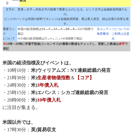
発言
0
文字が、普通→太字→赤色太字の順番で重要なものになる。ピンク太字は金融政策関連のも
の。
ピンクのバックは米国の材料でオレンジは金融政策関連、黄は要人発言、緑は企業の決算を表
す。
重要ラン
米国の経済指標はSS→S→AA→A→BB→B→Cの7段階で
当コンテンツについての
ク
表記
免罪事項・ご利用上注意
について
その他の経済指標は◎→○→△→×の4段階で表記
点
※
15時～20時に市場予想値(コンセンサス)の最新の数値をチェックし、更新した数値は
赤字
で
表記
米国の経済指標及びイベントは、
・10時10分：
米)ウィリアムズ：NY連銀総裁の発言
・21時30分：
米)
生産者物価指数
＆
【コア】
・24時30分：
米)
3年債入札
・25時15分：
米)エバンス：シカゴ連銀総裁の発言
・26時00分：
米)
10年債入札
に注目が集まる。
米国以外では、
・17時30分：
英)貿易収支