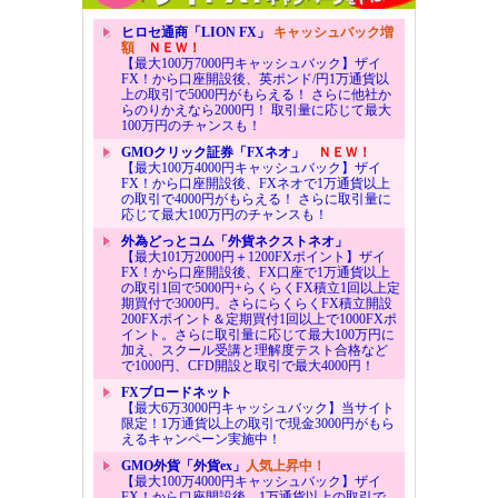
ヒロセ通商「LION FX」
キャッシュバック増
額
ＮＥＷ！
【最大100万7000円キャッシュバック】ザイ
FX！から口座開設後、英ポンド/円1万通貨以
上の取引で5000円がもらえる！ さらに他社か
らのりかえなら2000円！ 取引量に応じて最大
100万円のチャンスも！
GMOクリック証券「FXネオ」
ＮＥＷ！
【最大100万4000円キャッシュバック】ザイ
FX！から口座開設後、FXネオで1万通貨以上
の取引で4000円がもらえる！ さらに取引量に
応じて最大100万円のチャンスも！
外為どっとコム「外貨ネクストネオ」
【最大101万2000円＋1200FXポイント】ザイ
FX！から口座開設後、FX口座で1万通貨以上
の取引1回で5000円+らくらくFX積立1回以上定
期買付で3000円。さらにらくらくFX積立開設
200FXポイント＆定期買付1回以上で1000FXポ
イント。さらに取引量に応じて最大100万円に
加え、スクール受講と理解度テスト合格など
で1000円、CFD開設と取引で最大4000円！
FXブロードネット
【最大6万3000円キャッシュバック】当サイト
限定！1万通貨以上の取引で現金3000円がもら
えるキャンペーン実施中！
GMO外貨「外貨ex」
人気上昇中！
【最大100万4000円キャッシュバック】ザイ
FX！から口座開設後、1万通貨以上の取引で