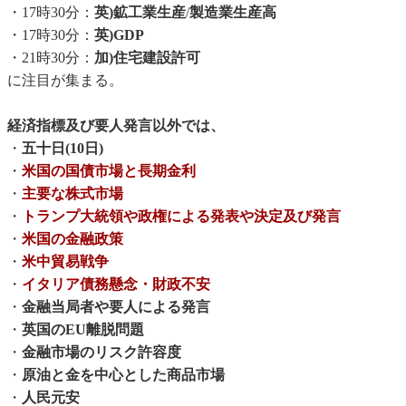
・17時30分：
英)鉱工業生産
/
製造業生産高
・17時30分：
英)GDP
・21時30分：
加)住宅建設許可
に注目が集まる。
経済指標及び要人発言以外では、
・
五十日(10日)
・
米国の国債市場と長期金利
・
主要な株式市場
・
トランプ大統領や政権による発表や決定及び発言
・
米国の金融政策
・
米中貿易戦争
・
イタリア債務懸念・財政不安
・
金融当局者や要人による発言
・
英国のEU離脱問題
・
金融市場のリスク許容度
・
原油と金を中心とした商品市場
・
人民元安