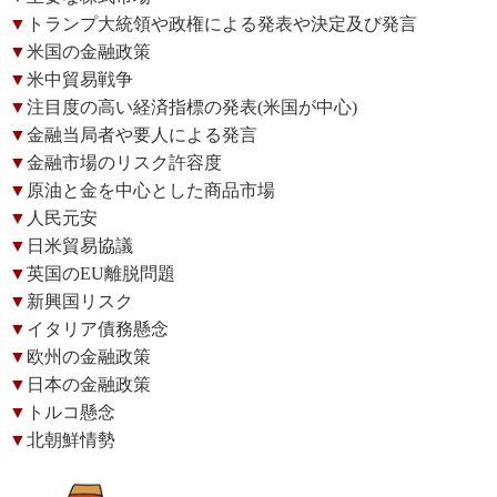
▼
トランプ大統領や政権による発表や決定及び発言
▼
米国の金融政策
▼
米中貿易戦争
▼
注目度の高い経済指標の発表(米国が中心)
▼
金融当局者や要人による発言
▼
金融市場のリスク許容度
▼
原油と金を中心とした商品市場
▼
人民元安
▼
日米貿易協議
▼
英国のEU離脱問題
▼
新興国リスク
▼
イタリア債務懸念
▼
欧州の金融政策
▼
日本の金融政策
▼
トルコ懸念
▼
北朝鮮情勢