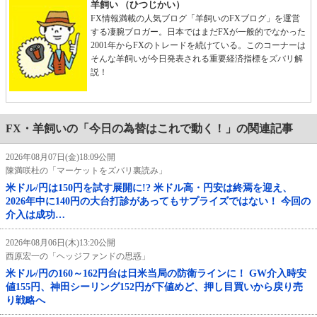
羊飼い （ひつじかい）
FX情報満載の人気ブログ「羊飼いのFXブログ」を運営
する凄腕ブロガー。日本ではまだFXが一般的でなかった
2001年からFXのトレードを続けている。このコーナーは
そんな羊飼いが今日発表される重要経済指標をズバリ解
説！
FX・羊飼いの「今日の為替はこれで動く！」の関連記事
2026年08月07日(金)18:09公開
陳満咲杜の「マーケットをズバリ裏読み」
米ドル/円は150円を試す展開に!? 米ドル高・円安は終焉を迎え、
2026年中に140円の大台打診があってもサプライズではない！ 今回の
介入は成功…
2026年08月06日(木)13:20公開
西原宏一の「ヘッジファンドの思惑」
米ドル/円の160～162円台は日米当局の防衛ラインに！ GW介入時安
値155円、神田シーリング152円が下値めど、押し目買いから戻り売
り戦略へ