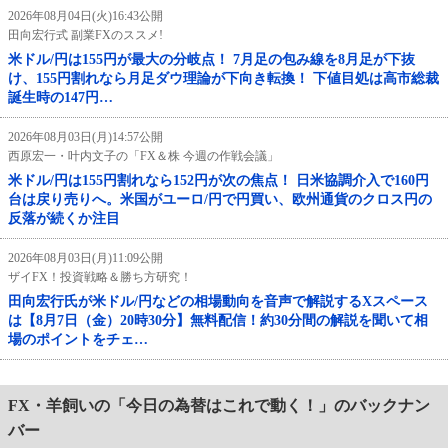
2026年08月04日(火)16:43公開
田向宏行式 副業FXのススメ!
米ドル/円は155円が最大の分岐点！ 7月足の包み線を8月足が下抜
け、155円割れなら月足ダウ理論が下向き転換！ 下値目処は高市総裁
誕生時の147円…
2026年08月03日(月)14:57公開
西原宏一・叶内文子の「FX＆株 今週の作戦会議」
米ドル/円は155円割れなら152円が次の焦点！ 日米協調介入で160円
台は戻り売りへ。米国がユーロ/円で円買い、欧州通貨のクロス円の
反落が続くか注目
2026年08月03日(月)11:09公開
ザイFX！投資戦略＆勝ち方研究！
田向宏行氏が米ドル/円などの相場動向を音声で解説するXスペース
は【8月7日（金）20時30分】無料配信！約30分間の解説を聞いて相
場のポイントをチェ…
FX・羊飼いの「今日の為替はこれで動く！」のバックナン
バー