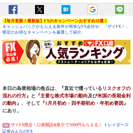
【毎月更新！最新版】FXのキャンペーンおすすめ10選！
キャッシュバックがもらえる条件が簡単なFX会社や、「ザイFX！」
限定のお得なキャンペーンを厳選して紹介。
本日の為替相場の焦点は、『直近で燻っている
リスクオフの
流れの行方
』と『
主要な株式市場の動向
及び
米国の長期金利
の動向
』、そして『
1月月初め・四半期初め・年初め要因
』
にあり。
ザイFX限定！口座開設&取引で5000円もらえる！
トレイダーズ
証券みんなのFX