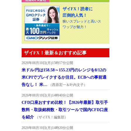
ザイFX！読者に
圧倒的人気！
狭いスプレッドと高いス
ワップが魅力！
ザイFX！最新＆おすすめ記事
2026年08月10日(月)15時17分公開
米ドル/円は158.58～155.23円のレンジを8/12の
米CPIでブレイクするか注目。ECBへの事前通
告なし！ 米…
（西原宏一＆叶内文子）
2026年08月10日(月)14時40分公開
CFD口座おすすめ比較！【2026年最新】取引手
数料・取扱銘柄数・取引ツールで国内CFD口座
を紹介
（ザイFX！編集部）
2026年08月10日(月)14時20分公開