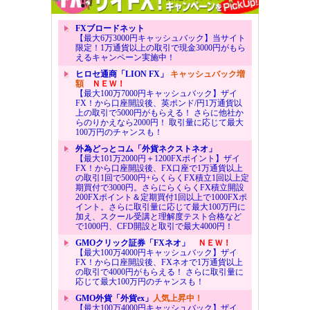
FXブロードネット
【最大6万3000円キャッシュバック】当サイト
限定！1万通貨以上の取引で現金3000円がもら
えるキャンペーン実施中！
ヒロセ通商「LION FX」
キャッシュバック増
額
ＮＥＷ！
【最大100万7000円キャッシュバック】ザイ
FX！から口座開設後、英ポンド/円1万通貨以
上の取引で5000円がもらえる！ さらに他社か
らのりかえなら2000円！ 取引量に応じて最大
100万円のチャンスも！
外為どっとコム「外貨ネクストネオ」
【最大101万2000円＋1200FXポイント】ザイ
FX！から口座開設後、FX口座で1万通貨以上
の取引1回で5000円+らくらくFX積立1回以上定
期買付で3000円。さらにらくらくFX積立開設
200FXポイント＆定期買付1回以上で1000FXポ
イント。さらに取引量に応じて最大100万円に
加え、スクール受講と理解度テスト合格など
で1000円、CFD開設と取引で最大4000円！
GMOクリック証券「FXネオ」
ＮＥＷ！
【最大100万4000円キャッシュバック】ザイ
FX！から口座開設後、FXネオで1万通貨以上
の取引で4000円がもらえる！ さらに取引量に
応じて最大100万円のチャンスも！
GMO外貨「外貨ex」
人気上昇中！
【最大100万4000円キャッシュバック】ザイ