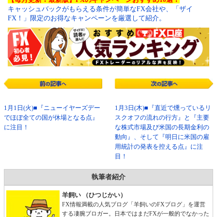
キャッシュバックがもらえる条件が簡単なFX会社や、「ザイ
FX！」限定のお得なキャンペーンを厳選して紹介。
1月1日(火)■『ニューイヤーズデー
1月3日(木)■『直近で燻っているリ
でほぼ全ての国が休場となる点』
スクオフの流れの行方』と『主要
に注目！
な株式市場及び米国の長期金利の
動向』、そして『明日に米国の雇
用統計の発表を控える点』に注
目！
執筆者紹介
羊飼い （ひつじかい）
FX情報満載の人気ブログ「羊飼いのFXブログ」を運営
する凄腕ブロガー。日本ではまだFXが一般的でなかった