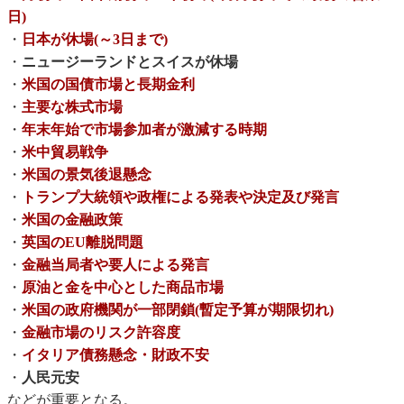
日)
・
日本が休場(～3日まで)
・
ニュージーランドとスイスが休場
・
米国の国債市場と長期金利
・
主要な株式市場
・
年末年始で市場参加者が激減する時期
・
米中貿易戦争
・
米国の景気後退懸念
・
トランプ大統領や政権による発表や決定及び発言
・
米国の金融政策
・
英国のEU離脱問題
・
金融当局者や要人による発言
・
原油と金を中心とした商品市場
・
米国の政府機関が一部閉鎖(暫定予算が期限切れ)
・
金融市場のリスク許容度
・
イタリア債務懸念・財政不安
・
人民元安
などが重要となる。