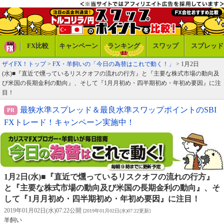
FX比較
キャンペーン
ランキング
スワップ
スプレッド
ザイFX！トップ
>
FX・羊飼いの「今日の為替はこれで動く！」
> 1月2日
(水)■『直近で燻っているリスクオフの流れの行方』と『主要な株式市場の動向及
び米国の長期金利の動向』、そして『1月月初め・四半期初め・年初め要因』に注
目！
最狭水準スプレッド＆最良水準スワップポイントのSBI
FXトレード！キャンペーン実施中！
1月2日(水)■『直近で燻っているリスクオフの流れの行方』
と『主要な株式市場の動向及び米国の長期金利の動向』、そ
して『1月月初め・四半期初め・年初め要因』に注目！
2019年01月02日(水)07:22公開
[2019年01月02日(水)07:22更新]
羊飼い