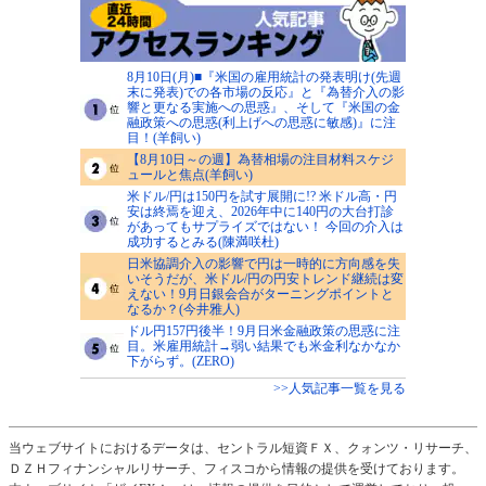
8月10日(月)■『米国の雇用統計の発表明け(先週
末に発表)での各市場の反応』と『為替介入の影
響と更なる実施への思惑』、そして『米国の金
融政策への思惑(利上げへの思惑に敏感)』に注
目！(羊飼い)
【8月10日～の週】為替相場の注目材料スケジ
ュールと焦点(羊飼い)
米ドル/円は150円を試す展開に!? 米ドル高・円
安は終焉を迎え、2026年中に140円の大台打診
があってもサプライズではない！ 今回の介入は
成功するとみる(陳満咲杜)
日米協調介入の影響で円は一時的に方向感を失
いそうだが、米ドル/円の円安トレンド継続は変
えない！9月日銀会合がターニングポイントと
なるか？(今井雅人)
ドル円157円後半！9月日米金融政策の思惑に注
目。米雇用統計→弱い結果でも米金利なかなか
下がらず。(ZERO)
>>人気記事一覧を見る
当ウェブサイトにおけるデータは、セントラル短資ＦＸ、クォンツ・リサーチ、
ＤＺＨフィナンシャルリサーチ、フィスコから情報の提供を受けております。