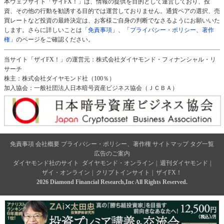
本ウェブサイト「ザイFX！」は、情報の提供を目的として運営しており、投
資、その他の行動を勧誘する目的では運営しておりません。通貨ペアの選択、売
買レートなど投資の最終決定は、お客様ご自身の判断でなさるようにお願いいた
します。さらに詳しいことは
「免責事項」
、
「プライバシー・ポリシー、著作
権」
のページをご確認ください。
当サイト「ザイFX！」の運営元：株式会社ダイヤモンド・フィナンシャル・リ
サーチ
株主：株式会社ダイヤモンド社（100％）
加入協会：一般社団法人日本暗号資産ビジネス協会（ＪＣＢＡ）
免責事項
会社概要
プライバシー・ポリシー、著作権
サイトマップ
タグ一覧
広告のご案内
ダイヤモンド社のサイト
ダイヤモンド・オンライン
|
週刊ダイヤモンド
|
ザイ・オンライン
|
クリプトインサイト
|
ザイFX！
2026 Diamond Financial Research,Inc All Rights Reserved.