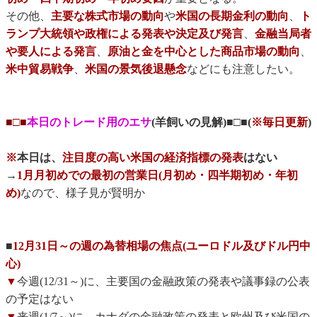
その他、
主要な株式市場の動向
や
米国の長期金利の動向
、
ト
ランプ大統領や政権による発表や決定及び発言
、
金融当局者
や要人による発言
、
原油と金を中心とした商品市場の動向
、
米中貿易戦争
、
米国の景気後退懸念
などにも注意したい。
■□■
本日のトレード用のエサ
(羊飼いの見解)■□■(
※毎日更新
)
※
本日は、
注目度の高い米国の経済指標の発表
はない
→
1月月初めでの最初の営業日(月初め・四半期初め・年初
め)
なので、様子見が賢明か
■
12月31日～の週の為替相場の焦点(ユーロドル及びドル円中
心)
▼
今週(12/31～)に、主要国の金融政策の発表や議事録の公表
の予定はない
▼
来週(1/7～)に、カナダの金融政策の発表と欧州及び米国の