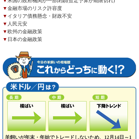
▼
米国の政府機関が一部閉鎖(暫定予算が期限切れ)
▼
金融市場のリスク許容度
▼
イタリア債務懸念・財政不安
▼
人民元安
▼
欧州の金融政策
▼
日本の金融政策
羊飼いが年末・年始でトレードしないため、12月14日～1