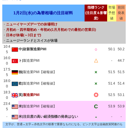
指標ランク
市場
前回
1月2日(水)の為替相場の注目材料
(注目度＆影響
予想
発表
度)
値
値
・
ニューイヤーズデーでの休場明け
・
月初め・四半期初め・年初め(1月月初めでの最初の営業日)
・
日本が休場(～3日まで)
・
ニュージーランドとスイスが休場
10:4
○
中)財新製造業PMI
50.1
50.2
5
16:0
△
ト)
製造業PMI
-
44.7
0
17:5
×
独)
製造業PMI【確報値】
51.5
51.5
5
18:0
×
欧)
製造業PMI【確報値】
51.4
51.4
0
18:3
◎
英)
製造業PMI
52.5
53.1
0
23:4
C
米)
製造業PMI【確報値】
53.9
53.9
5
-
-
米)注目度の高い経済指標の発表はない
-
-
文字が、普通→太字→赤色太字の順番で重要なものになる。ピンク太字は金融政策関連のも