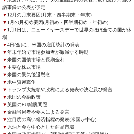
議事録の公表が予定
▼
12月の月末要因(月末・四半期末・年末)
▼
1月の月初め要因(月初め・四半期初め・年初め)
▼
1月1日は、ニューイヤーズデーで世界のほぼ全ての国が休
場
▼
4日(金)に、米国の雇用統計の発表
▼
年末年始で市場参加者が激減する時期
▼
米国の国債市場と長期金利
▼
主要な株式市場
▼
米国の景気後退懸念
▼
米中貿易戦争
▼
トランプ大統領や政権による発表や決定及び発言
▼
米国の金融政策
▼
英国のEU離脱問題
▼
金融当局者や要人による発言
▼
注目度の高い経済指標の発表(米国が中心)
▼
原油と金を中心とした商品市場