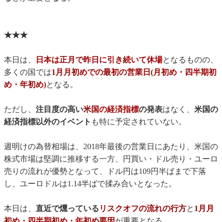
★★★
本日は、
日本は正月で昨日に引き続いて休場
となるものの、
多くの国では
1月月初めでの最初の営業日(月初め・四半期初
め・年初め)
となる。
ただし、
注目度の高い
米国の経済指標
の発表
はなく、
米国の
経済指標以外のイベント
も特に予定されていない。
週明けの為替相場は、2018年最後の営業日にあたり、米国の
株式市場は堅調に推移する一方、円買い・ドル売り・ユーロ
売りの流れが優勢となって、ドル円は109円半ばまで下落
し、ユーロドルは1.14半ばで揉み合いとなった。
本日は、
直近で燻っている
リスクオフの流れの行方
と
1月月
初め・四半期初め・年初め要因
が重要となる。