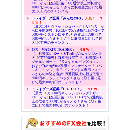
FX！から口座開設後、1万通貨以上の取引で
4000円がもらえる！ さらに取引量に応じて最
大100万円のチャンスも！
トレイダーズ証券「みんなのFX」
人気！
Ｎ
ＥＷ！
【最大101万円キャッシュバック】ザイFX！か
ら口座開設後、FX口座で5万通貨以上の取引で
5000円+シストレ口座で5万通貨以上の取引で
5000円がもらえる！ さらに取引量に応じて最
大100万円のチャンスも！
JFX「MATRIX TRADER」
ＮＥＷ！
【小林芳彦レポート＆TradingViewインジと最
大100万5000円】口座開設完了で小林芳彦オリ
ジナルレポート「FXスキャルピングのコツ」
およびTradingView専用インジケーター「コバ
スキャインジ」当日プレゼント＆専用フォー
ムからの申込と合計1万通貨以上の新規取引で
5000円キャッシュバック！さらに取引量に応
じて最大100万円のチャンスも！
トレイダーズ証券「LIGHT FX」
ＮＥＷ！
【最大100万3000円キャッシュバック】ザイ
FX！から口座開設後、LIGHT FXで5万通貨以
上の取引で3000円がもらえる！さらに取引量
に応じて最大100万円のチャンスも！