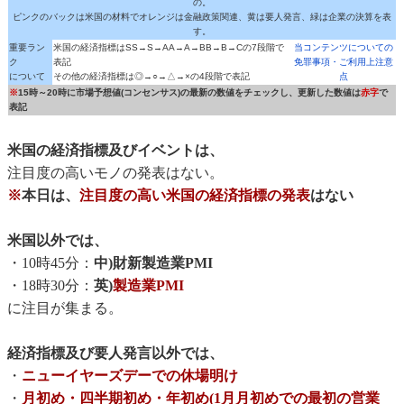
の。
ピンクのバックは米国の材料でオレンジは金融政策関連、黄は要人発言、緑は企業の決算を表
す。
重要ラン
米国の経済指標はSS→S→AA→A→BB→B→Cの7段階で
当コンテンツについての
ク
表記
免罪事項・ご利用上注意
について
その他の経済指標は◎→○→△→×の4段階で表記
点
※
15時～20時に市場予想値(コンセンサス)の最新の数値をチェックし、更新した数値は
赤字
で
表記
米国の経済指標及びイベントは、
注目度の高いモノの発表はない。
※
本日は、
注目度の高い米国の経済指標の発表
はない
米国以外では、
・10時45分：
中)財新製造業PMI
・18時30分：
英)
製造業PMI
に注目が集まる。
経済指標及び要人発言以外では、
・
ニューイヤーズデーでの休場明け
・
月初め・四半期初め・年初め(1月月初めでの最初の営業