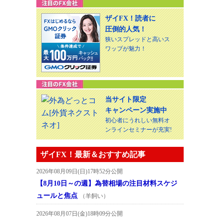
ザイFX！読者に
圧倒的人気！
狭いスプレッドと高いス
ワップが魅力！
当サイト限定
キャンペーン実施中
初心者にうれしい無料オ
ンラインセミナーが充実!
ザイFX！最新＆おすすめ記事
2026年08月09日(日)17時52分公開
【8月10日～の週】為替相場の注目材料スケジ
ュールと焦点
（羊飼い）
2026年08月07日(金)18時09分公開