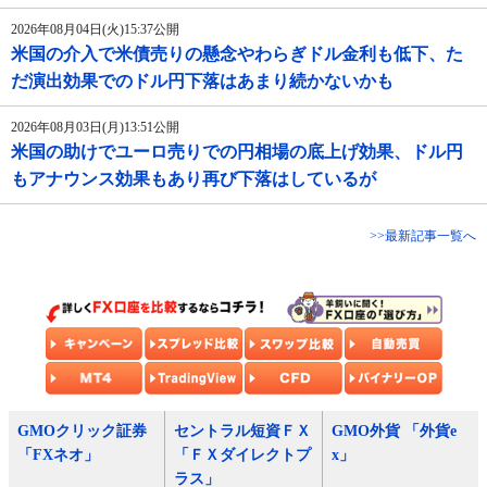
2026年08月04日(火)15:37公開
米国の介入で米債売りの懸念やわらぎドル金利も低下、た
だ演出効果でのドル円下落はあまり続かないかも
2026年08月03日(月)13:51公開
米国の助けでユーロ売りでの円相場の底上げ効果、ドル円
もアナウンス効果もあり再び下落はしているが
>>最新記事一覧へ
GMOクリック証券
セントラル短資ＦＸ
GMO外貨 「外貨e
「FXネオ」
「ＦＸダイレクトプ
x」
ラス」