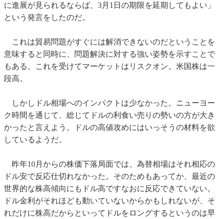
に進展が見られるならば、3月1日の期限を延期してもよい」
という発言をしたのだ。
これは貿易問題がすぐには解消できないのだということを
意味すると同時に、問題解決に対する強い姿勢を示すことで
もある。これを受けてマーケットはリスクオン。米国株は一
段高。
しかしドル相場へのインパクトは少なかった。ニューヨー
ク時間を通じて、総じてドルの利食い売りの勢いの方が大き
かったと言えよう。ドルの高値攻めにはいっそうの材料を欲
しているようだ。
昨年10月からの株価下落局面では、為替相場はそれ相応の
ドル安で反応仕切れなかった。そのためもあってか、最近の
世界的な株高傾向にもドル高ですなおに反応できていない。
ドル金利がそれほども動いていないからかもしれないが、そ
れだけに株高だからといってドルをロングするというのは早