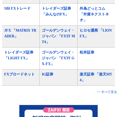
SBI FXトレード
トレイダーズ証券
外為どっとコム
「みんなのFX」
「外貨ネクストネ
オ」
JFX 「MATRIX TR
ゴールデンウェイ・
ヒロセ通商 「LION
ADER」
ジャパン 「FXTF M
FX」
T4」
トレイダーズ証券
ゴールデンウェイ・
松井証券
「LIGHT FX」
ジャパン 「FXTF G
X-FX」
FXブロードネット
IG証券
楽天証券 「楽天MT
4」
>> すべて見る