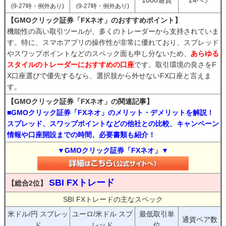
1000通貨
24ペア
(9-27時・例外あり)
(9-27時・例外あり)
【GMOクリック証券「FXネオ」のおすすめポイント】
機能性の高い取引ツールが、多くのトレーダーから支持されていま
す。特に、スマホアプリの操作性が非常に優れており、スプレッド
やスワップポイントなどのスペック面も申し分ないため、
あらゆる
スタイルのトレーダーにおすすめの口座
です。取引環境の良さをF
X口座選びで優先するなら、選択肢から外せないFX口座と言えま
す。
【GMOクリック証券「FXネオ」の関連記事】
■GMOクリック証券「FXネオ」のメリット・デメリットを解説！
スプレッド、スワップポイントなどの他社との比較、キャンペーン
情報や口座開設までの時間、必要書類も紹介！
▼GMOクリック証券「FXネオ」▼
SBI FXトレード
【総合2位】
SBI FXトレードの主なスペック
米ドル/円 スプレッ
ユーロ/米ドル スプ
最低取引単
通貨ペア数
ド
レッド
位