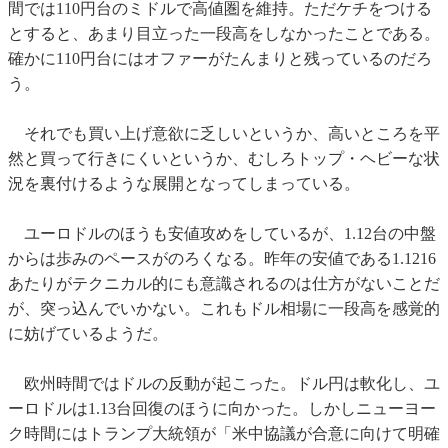
間では110円台のミドルで高値圏を維持。ただケチをつける
とすると、あまり目立った一段高をしなかったことである。
確かに110円台にはオファーがたんまりと残っているのだろ
う。
それでも買い上げ意欲に乏しいというか、高いところを平
然と買って行きにくいというか、むしろトップ・ヘビーな状
況を裏付けるような展開となってしまっている。
ユーロドルのほうも安値攻めをしているが、1.12台の中盤
からは歩みのペースがのろくなる。昨年の安値である1.1216
あたりがテクニカル的にも意識されるのは仕方がないことだ
が、突っ込んでいかない。これもドル相場に一段高を感覚的
に妨げているようだ。
欧州時間ではドルの反動が起こった。ドル円は軟化し、ユ
ーロドルは1.13台回復のほうに向かった。しかしニューヨー
ク時間にはトランプ大統領が「米中協議が合意に向けて明確