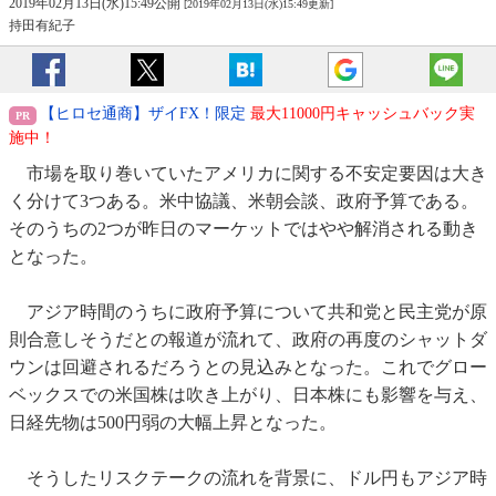
2019年02月13日(水)15:49公開
[2019年02月13日(水)15:49更新]
持田有紀子
【ヒロセ通商】ザイFX！限定
最大11000円キャッシュバック実
施中！
市場を取り巻いていたアメリカに関する不安定要因は大き
く分けて3つある。米中協議、米朝会談、政府予算である。
そのうちの2つが昨日のマーケットではやや解消される動き
となった。
アジア時間のうちに政府予算について共和党と民主党が原
則合意しそうだとの報道が流れて、政府の再度のシャットダ
ウンは回避されるだろうとの見込みとなった。これでグロー
ベックスでの米国株は吹き上がり、日本株にも影響を与え、
日経先物は500円弱の大幅上昇となった。
そうしたリスクテークの流れを背景に、ドル円もアジア時