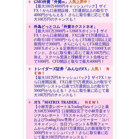
GMO外貨「外貨ex」
人気上昇中！
【最大100万4000円キャッシュバック】ザイ
FX！から口座開設後、1万通貨以上の取引で
4000円がもらえる！ さらに取引量に応じて最
大100万円のチャンスも！
外為どっとコム「外貨ネクストネオ」
【最大101万2000円＋1200FXポイント】ザイ
FX！から口座開設後、FX口座で1万通貨以上
の取引1回で5000円+らくらくFX積立1回以上定
期買付で3000円。さらにらくらくFX積立開設
200FXポイント＆定期買付1回以上で1000FXポ
イント。さらに取引量に応じて最大100万円に
加え、スクール受講と理解度テスト合格など
で1000円、CFD開設と取引で最大4000円！
トレイダーズ証券「みんなのFX」
人気！
Ｎ
ＥＷ！
【最大101万円キャッシュバック】ザイFX！か
ら口座開設後、FX口座で5万通貨以上の取引で
5000円+シストレ口座で5万通貨以上の取引で
5000円がもらえる！ さらに取引量に応じて最
大100万円のチャンスも！
JFX「MATRIX TRADER」
ＮＥＷ！
【小林芳彦レポート＆TradingViewインジと最
大100万5000円】口座開設完了で小林芳彦オリ
ジナルレポート「FXスキャルピングのコツ」
およびTradingView専用インジケーター「コバ
スキャインジ」当日プレゼント＆専用フォー
ムからの申込と合計1万通貨以上の新規取引で
5000円キャッシュバック！さらに取引量に応
じて最大100万円のチャンスも！