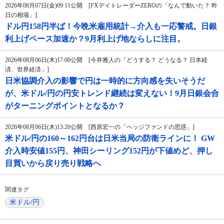
2026年08月07日(金)09:11公開 [FXデイトレーダーZEROの「なんで動いた？ 昨
日の相場」]
ドル円158円半ば！今晩米雇用統計→介入も一応警戒。日銀
利上げペース加速か？9月利上げ地ならしに注目。
2026年08月06日(木)17:00公開 [今井雅人の「どうする？ どうなる？ 日本経
済、世界経済」]
日米協調介入の影響で円は一時的に方向感を失いそうだ
が、米ドル/円の円安トレンド継続は変えない！9月日銀会合
がターニングポイントとなるか？
2026年08月06日(木)13:20公開 [西原宏一の「ヘッジファンドの思惑」]
米ドル/円の160～162円台は日米当局の防衛ラインに！ GW
介入時安値155円、神田シーリング152円が下値めど、押し
目買いから戻り売り戦略へ
関連タグ
米ドル/円