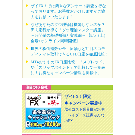
ザイFX！では簡単なアンケート調査を行な
っております。お手数おかけしますがご協
力をお願いいたします！
なぜあなたのダウ理論は機能しないのか？
田向宏行が導く「ダウ理論マスター講座」
～時間軸の基礎知識と実践編～ 【9/5（土）
会場+オンライン同時開催】
世界の株価指数や金、原油など注目のコモ
ディティを取引できるCFD口座を徹底比較！
MT4おすすめFX口座比較！「スプレッド」
や「スワップポイント」で比較して一覧表
に！お得なキャンペーン情報も掲載中。
ザイFX！限定
キャンペーン実施中
取引コスト業界最安水準!
トレイダーズ証券みんな
のFX