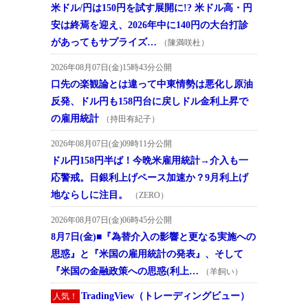
米ドル/円は150円を試す展開に!? 米ドル高・円
安は終焉を迎え、2026年中に140円の大台打診
があってもサプライズ…
（陳満咲杜）
2026年08月07日(金)15時43分公開
口先の楽観論とは違って中東情勢は悪化し原油
反発、ドル円も158円台に戻しドル金利上昇で
の雇用統計
（持田有紀子）
2026年08月07日(金)09時11分公開
ドル円158円半ば！今晩米雇用統計→介入も一
応警戒。日銀利上げペース加速か？9月利上げ
地ならしに注目。
（ZERO）
2026年08月07日(金)06時45分公開
8月7日(金)■『為替介入の影響と更なる実施への
思惑』と『米国の雇用統計の発表』、そして
『米国の金融政策への思惑(利上…
（羊飼い）
TradingView（トレーディングビュー）
人気！