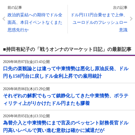
前の記事
次の記事
政治的妥結への期待でドル全
ドル円111円台乗せまで上伸、
面高、本日イベントなくまた
ユーロドルのフレッシュロー
思惑先行か
意識
■持田有紀子の「戦うオンナのマーケット日記」の最新記事
2026年08月07日(金)15:43公開
口先の楽観論とは違って中東情勢は悪化し原油反発、ドル
円も158円台に戻しドル金利上昇での雇用統計
2026年08月06日(木)15:29公開
それぞれの解釈でもって鎮静化してきた中東情勢、ボラテ
ィリティ上がりかけたドル円またも膠着
2026年08月05日(水)13:33公開
為替介入と中東情勢にまで言及のベッセント財務長官ドル
円高いレベルで買い進む意欲は確かに減退だが