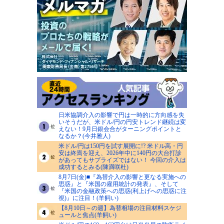
日米協調介入の影響で円は一時的に方向感を失
いそうだが、米ドル/円の円安トレンド継続は変
えない！9月日銀会合がターニングポイントと
なるか？(今井雅人)
米ドル/円は150円を試す展開に!? 米ドル高・円
安は終焉を迎え、2026年中に140円の大台打診
があってもサプライズではない！ 今回の介入は
成功するとみる(陳満咲杜)
8月7日(金)■『為替介入の影響と更なる実施への
思惑』と『米国の雇用統計の発表』、そして
『米国の金融政策への思惑(利上げへの思惑に注
視)』に注目！(羊飼い)
【8月10日～の週】為替相場の注目材料スケジ
ュールと焦点(羊飼い)