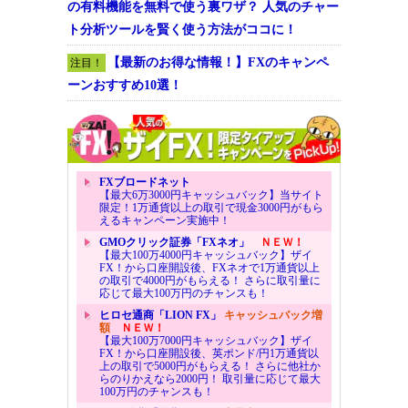
の有料機能を無料で使う裏ワザ？ 人気のチャー
ト分析ツールを賢く使う方法がココに！
【最新のお得な情報！】FXのキャンペ
注目！
ーンおすすめ10選！
FXブロードネット
【最大6万3000円キャッシュバック】当サイト
限定！1万通貨以上の取引で現金3000円がもら
えるキャンペーン実施中！
GMOクリック証券「FXネオ」
ＮＥＷ！
【最大100万4000円キャッシュバック】ザイ
FX！から口座開設後、FXネオで1万通貨以上
の取引で4000円がもらえる！ さらに取引量に
応じて最大100万円のチャンスも！
ヒロセ通商「LION FX」
キャッシュバック増
額
ＮＥＷ！
【最大100万7000円キャッシュバック】ザイ
FX！から口座開設後、英ポンド/円1万通貨以
上の取引で5000円がもらえる！ さらに他社か
らのりかえなら2000円！ 取引量に応じて最大
100万円のチャンスも！