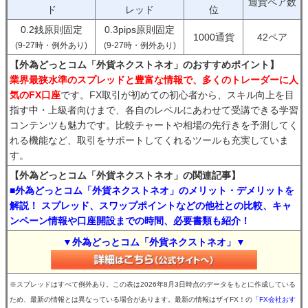
通貨ペア数
ド
レッド
位
0.2銭原則固定
0.3pips原則固定
1000通貨
42ペア
(9-27時・例外あり)
(9-27時・例外あり)
【外為どっとコム「外貨ネクストネオ」のおすすめポイント】
業界最狭水準のスプレッドと豊富な情報で、多くのトレーダーに人
気のFX口座
です。FX取引が初めての初心者から、スキル向上を目
指す中・上級者向けまで、各自のレベルにあわせて受講できる学習
コンテンツも魅力です。比較チャートや相場の先行きを予測してく
れる機能など、取引をサポートしてくれるツールも充実していま
す。
【外為どっとコム「外貨ネクストネオ」の関連記事】
■外為どっとコム「外貨ネクストネオ」のメリット・デメリットを
解説！ スプレッド、スワップポイントなどの他社との比較、キャ
ンペーン情報や口座開設までの時間、必要書類も紹介！
▼外為どっとコム「外貨ネクストネオ」▼
※スプレッドはすべて例外あり。この表は2026年8月3日時点のデータをもとに作成している
ため、最新の情報とは異なっている場合があります。最新の情報はザイFX！の
「FX会社おす