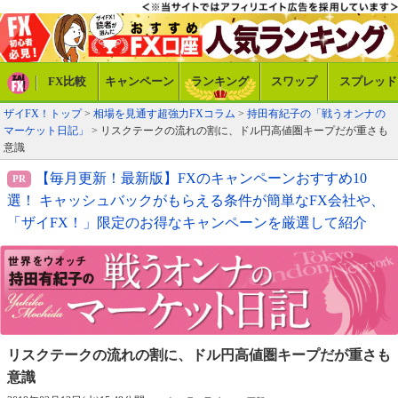
FX比較
キャンペーン
ランキング
スワップ
スプレッド
ザイFX！トップ
>
相場を見通す超強力FXコラム
>
持田有紀子の「戦うオンナの
マーケット日記」
> リスクテークの流れの割に、ドル円高値圏キープだが重さも
意識
【毎月更新！最新版】FXのキャンペーンおすすめ10
選！ キャッシュバックがもらえる条件が簡単なFX会社や、
「ザイFX！」限定のお得なキャンペーンを厳選して紹介
リスクテークの流れの割に、
ドル円高値圏キープだが重さも
意識