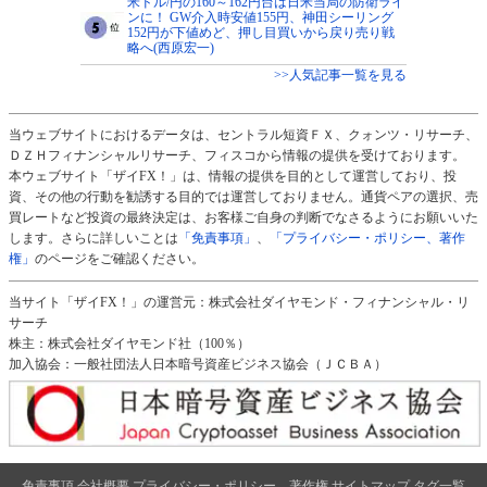
米ドル/円の160～162円台は日米当局の防衛ライ
ンに！ GW介入時安値155円、神田シーリング
152円が下値めど、押し目買いから戻り売り戦
略へ(西原宏一)
>>人気記事一覧を見る
当ウェブサイトにおけるデータは、セントラル短資ＦＸ、クォンツ・リサーチ、
ＤＺＨフィナンシャルリサーチ、フィスコから情報の提供を受けております。
本ウェブサイト「ザイFX！」は、情報の提供を目的として運営しており、投
資、その他の行動を勧誘する目的では運営しておりません。通貨ペアの選択、売
買レートなど投資の最終決定は、お客様ご自身の判断でなさるようにお願いいた
します。さらに詳しいことは
「免責事項」
、
「プライバシー・ポリシー、著作
権」
のページをご確認ください。
当サイト「ザイFX！」の運営元：株式会社ダイヤモンド・フィナンシャル・リ
サーチ
株主：株式会社ダイヤモンド社（100％）
加入協会：一般社団法人日本暗号資産ビジネス協会（ＪＣＢＡ）
免責事項
会社概要
プライバシー・ポリシー、著作権
サイトマップ
タグ一覧