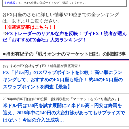
すめ比較」
や、各FX会社の公式サイトなどで確認してください
各FX口座のさらに詳しい情報や10位までの全ランキング
は、以下よりご覧ください。
【※関連記事はこちら！】
⇒
FXトレーダーのリアルな声を反映！ ザイFX！読者が選ん
だ「おすすめFX会社」人気ランキング！
■持田有紀子の「戦うオンナのマーケット日記」の関連記事
おすすめのFX会社をザイFX！編集部が徹底調査！
FX「ドル/円」のスワップポイントを比較！ 高い順にラン
キングして、おすすめのFX口座も紹介！ 約40のFX口座の
スワップポイントを調査【最新】
2026年08月07日(金)18:09公開 [陳満咲杜の「マーケットをズバリ裏読み」]
米ドル/円は150円を試す展開に!? 米ドル高・円安は終焉を
迎え、2026年中に140円の大台打診があってもサプライズで
はない！ 今回の介入は成功…