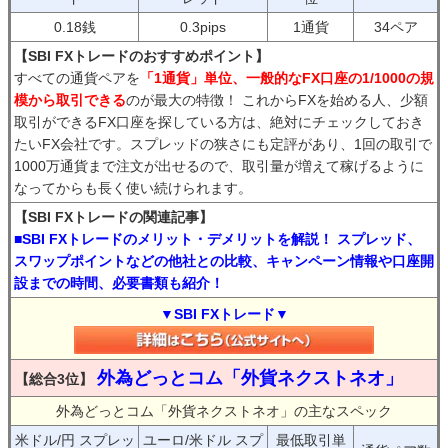
0.18銭
0.3pips
1通貨
34ペア
【SBI FXトレードのおすすめポイント】
すべての通貨ペアを
「1通貨」単位、一般的なFX口座の1/1000の規
模から取引できる
のが最大の特徴！ これからFXを始める人、少額
取引ができるFX口座を探している方は、絶対にチェックしておき
たいFX会社です。スプレッドの狭さにも定評があり、1回の取引で
1000万通貨まで注文が出せるので、取引量が増えて稼げるように
なってからも長く使い続けられます。
【SBI FXトレードの関連記事】
■SBI FXトレードのメリット・デメリットを解説！ スプレッド、
スワップポイントなどの他社との比較、キャンペーン情報や口座開
設までの時間、必要書類も紹介！
▼SBI FXトレード▼
外為どっとコム「外貨ネクストネオ」
【総合3位】
外為どっとコム「外貨ネクストネオ」の主なスペック
米ドル/円 スプレッ
ユーロ/米ドル スプ
最低取引単