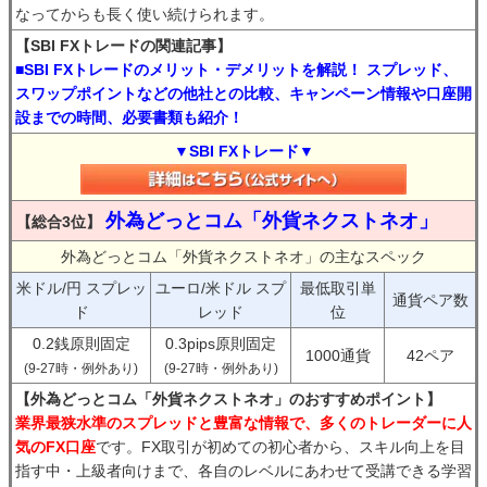
なってからも長く使い続けられます。
【SBI FXトレードの関連記事】
■SBI FXトレードのメリット・デメリットを解説！ スプレッド、
スワップポイントなどの他社との比較、キャンペーン情報や口座開
設までの時間、必要書類も紹介！
▼SBI FXトレード▼
外為どっとコム「外貨ネクストネオ」
【総合3位】
外為どっとコム「外貨ネクストネオ」の主なスペック
米ドル/円 スプレッ
ユーロ/米ドル スプ
最低取引単
通貨ペア数
ド
レッド
位
0.2銭原則固定
0.3pips原則固定
1000通貨
42ペア
(9-27時・例外あり)
(9-27時・例外あり)
【外為どっとコム「外貨ネクストネオ」のおすすめポイント】
業界最狭水準のスプレッドと豊富な情報で、多くのトレーダーに人
気のFX口座
です。FX取引が初めての初心者から、スキル向上を目
指す中・上級者向けまで、各自のレベルにあわせて受講できる学習