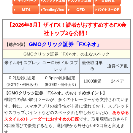
【2026年8月】ザイFX！読者がおすすめするFX会
社トップ3を公開！
GMOクリック証券「FXネオ」
【総合1位】
GMOクリック証券「FXネオ」の主なスペック
米ドル/円 スプレッ
ユーロ/米ドル スプ
最低取引単
通貨ペア数
ド
レッド
位
0.2銭原則固定
0.3pips原則固定
1000通貨
24ペア
(9-27時・例外あり)
(9-27時・例外あり)
【GMOクリック証券「FXネオ」のおすすめポイント】
機能性の高い取引ツールが、多くのトレーダーから支持されていま
す。特に、スマホアプリの操作性が非常に優れており、スプレッド
やスワップポイントなどのスペック面も申し分ないため、
あらゆる
スタイルのトレーダーにおすすめの口座
です。取引環境の良さをF
X口座選びで優先するなら、選択肢から外せないFX口座と言えま
す。