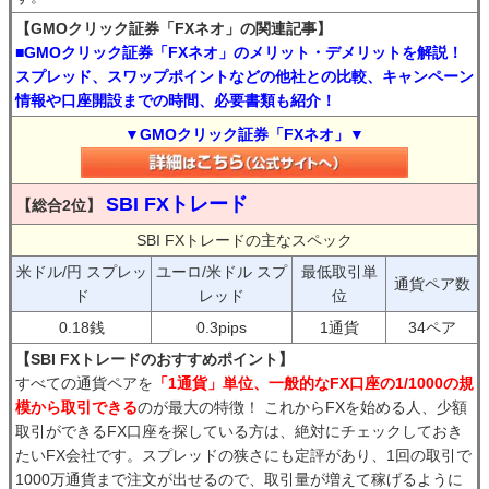
【GMOクリック証券「FXネオ」の関連記事】
■GMOクリック証券「FXネオ」のメリット・デメリットを解説！
スプレッド、スワップポイントなどの他社との比較、キャンペーン
情報や口座開設までの時間、必要書類も紹介！
▼GMOクリック証券「FXネオ」▼
SBI FXトレード
【総合2位】
SBI FXトレードの主なスペック
米ドル/円 スプレッ
ユーロ/米ドル スプ
最低取引単
通貨ペア数
ド
レッド
位
0.18銭
0.3pips
1通貨
34ペア
【SBI FXトレードのおすすめポイント】
すべての通貨ペアを
「1通貨」単位、一般的なFX口座の1/1000の規
模から取引できる
のが最大の特徴！ これからFXを始める人、少額
取引ができるFX口座を探している方は、絶対にチェックしておき
たいFX会社です。スプレッドの狭さにも定評があり、1回の取引で
1000万通貨まで注文が出せるので、取引量が増えて稼げるように