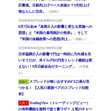
応警戒。日銀利上げペース加速か？9月利上げ
地ならしに注目。
（ZERO）
2026年08月07日(金)06時45分公開
8月7日(金)■『為替介入の影響と更なる実施への
思惑』と『米国の雇用統計の発表』、そして
『米国の金融政策への思惑(利上…
（羊飼い）
2026年08月06日(木)17時00分公開
日米協調介入の影響で円は一時的に方向感を失
いそうだが、米ドル/円の円安トレンド継続は変
えない！9月日銀会合がターニング…
（今井雅
人）
スプレッドが狭いおすすめFX口座が見
注目！
つかる！ 【人気13通貨ペアのスプレッド比較
表】
TradingView（トレーディングビュー）
人気！
の有料機能を無料で使う裏ワザ？ 人気のチャー