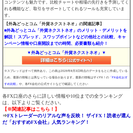
コンテンツも魅力です。比較チャートや相場の先行きを予測してく
れる機能など、取引をサポートしてくれるツールも充実していま
す。
【外為どっとコム「外貨ネクストネオ」の関連記事】
■外為どっとコム「外貨ネクストネオ」のメリット・デメリットを
解説！ スプレッド、スワップポイントなどの他社との比較、キャ
ンペーン情報や口座開設までの時間、必要書類も紹介！
▼外為どっとコム「外貨ネクストネオ」▼
※スプレッドはすべて例外あり。この表は2026年8月3日時点のデータをもとに作成している
ため、最新の情報とは異なっている場合があります。最新の情報はザイFX！の
「FX会社おす
すめ比較」
や、各FX会社の公式サイトなどで確認してください
各FX口座のさらに詳しい情報や10位までの全ランキング
は、以下よりご覧ください。
【※関連記事はこちら！】
⇒
FXトレーダーのリアルな声を反映！ ザイFX！読者が選ん
だ「おすすめFX会社」人気ランキング！