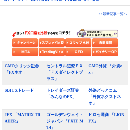
>>最新記事一覧へ
GMOクリック証券
セントラル短資ＦＸ
GMO外貨 「外貨e
「FXネオ」
「ＦＸダイレクトプ
x」
ラス」
SBI FXトレード
トレイダーズ証券
外為どっとコム
「みんなのFX」
「外貨ネクストネ
オ」
JFX 「MATRIX TR
ゴールデンウェイ・
ヒロセ通商 「LION
ADER」
ジャパン 「FXTF M
FX」
T4」