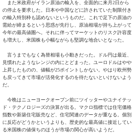
また米政府がイラン原油の輸入を、全面的に来月2日から
の停止を要求した。日本や中国などに許されていた制限付き
の輸入特別枠も認めないというものだ。これで足下の原油の
需給が締まるという思惑が先行し、原油相場が持ち上がって
今年の最高値圏へ。それに伴ってマーケットのリスク許容度
も増大し、米国株も小幅ながらも堅調な地合いとなった。
言うまでもなく為替相場も小動きだった。ドル円は最近、
見慣れたようなレンジの内にとどまった。ユーロドルはやや
上昇したものの、値幅が25ポイントしかない。やはり欧州勢
も戻ってきて市場が活発化するのを待たないといけないよう
だ。
今晩はニューヨークオープン前にツイッターやユナイテッ
ド・テクノロジーズの決算が出る。マクロ指標では住宅価格
指数や新築住宅販売など、住宅関連のデータが重なる。個別
に反応がどうかというよりも、歴史的な最高値に接近してい
る米国株の値保ちのほうが市場の関心が高いようだ。