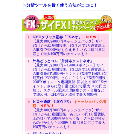
ト分析ツールを賢く使う方法がココに！
GMOクリック証券「FXネオ」
ＮＥＷ！
【最大100万4000円キャッシュバック】ザイ
FX！から口座開設後、FXネオで1万通貨以上
の取引で4000円がもらえる！ さらに取引量に
応じて最大100万円のチャンスも！
外為どっとコム「外貨ネクストネオ」
【最大101万2000円＋1200FXポイント】ザイ
FX！から口座開設後、FX口座で1万通貨以上
の取引1回で5000円+らくらくFX積立1回以上定
期買付で3000円。さらにらくらくFX積立開設
200FXポイント＆定期買付1回以上で1000FXポ
イント。さらに取引量に応じて最大100万円に
加え、スクール受講と理解度テスト合格など
で1000円、CFD開設と取引で最大4000円！
ヒロセ通商「LION FX」
キャッシュバック増
額
ＮＥＷ！
【最大100万7000円キャッシュバック】ザイ
FX！から口座開設後、英ポンド/円1万通貨以
上の取引で5000円がもらえる！ さらに他社か
らのりかえなら2000円！ 取引量に応じて最大
100万円のチャンスも！
FXブロードネット