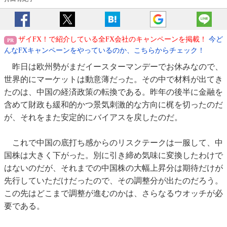
ザイFX！で紹介している全FX会社のキャンペーンを掲載！
今ど
んなFXキャンペーンをやっているのか、こちらからチェック！
昨日は欧州勢がまだイースターマンデーでお休みなので、
世界的にマーケットは動意薄だった。その中で材料が出てき
たのは、中国の経済政策の転換である。昨年の後半に金融を
含めて財政も緩和的かつ景気刺激的な方向に梶を切ったのだ
が、それをまた安定的にバイアスを戻したのだ。
これで中国の底打ち感からのリスクテークは一服して、中
国株は大きく下がった。別に引き締め気味に変換したわけで
はないのだが、それまでの中国株の大幅上昇分は期待だけが
先行していただけだったので、その調整分が出たのだろう。
この先はどこまで調整が進むのかは、さらなるウオッチが必
要である。