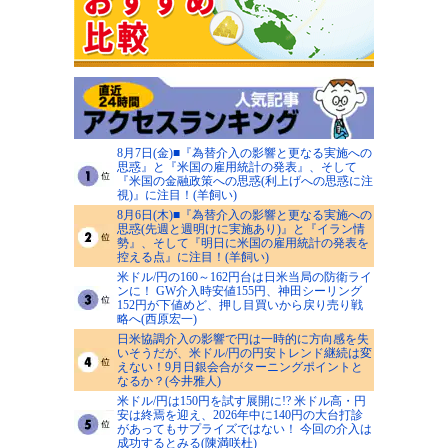
8月7日(金)■『為替介入の影響と更なる実施への
思惑』と『米国の雇用統計の発表』、そして
『米国の金融政策への思惑(利上げへの思惑に注
視)』に注目！(羊飼い)
8月6日(木)■『為替介入の影響と更なる実施への
思惑(先週と週明けに実施あり)』と『イラン情
勢』、そして『明日に米国の雇用統計の発表を
控える点』に注目！(羊飼い)
米ドル/円の160～162円台は日米当局の防衛ライ
ンに！ GW介入時安値155円、神田シーリング
152円が下値めど、押し目買いから戻り売り戦
略へ(西原宏一)
日米協調介入の影響で円は一時的に方向感を失
いそうだが、米ドル/円の円安トレンド継続は変
えない！9月日銀会合がターニングポイントと
なるか？(今井雅人)
米ドル/円は150円を試す展開に!? 米ドル高・円
安は終焉を迎え、2026年中に140円の大台打診
があってもサプライズではない！ 今回の介入は
成功するとみる(陳満咲杜)