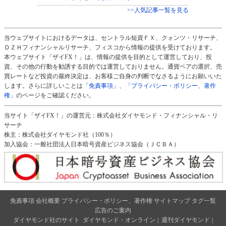
>>人気記事一覧を見る
当ウェブサイトにおけるデータは、セントラル短資ＦＸ、クォンツ・リサーチ、
ＤＺＨフィナンシャルリサーチ、フィスコから情報の提供を受けております。
本ウェブサイト「ザイFX！」は、情報の提供を目的として運営しており、投
資、その他の行動を勧誘する目的では運営しておりません。通貨ペアの選択、売
買レートなど投資の最終決定は、お客様ご自身の判断でなさるようにお願いいた
します。さらに詳しいことは
「免責事項」
、
「プライバシー・ポリシー、著作
権」
のページをご確認ください。
当サイト「ザイFX！」の運営元：株式会社ダイヤモンド・フィナンシャル・リ
サーチ
株主：株式会社ダイヤモンド社（100％）
加入協会：一般社団法人日本暗号資産ビジネス協会（ＪＣＢＡ）
免責事項
会社概要
プライバシー・ポリシー、著作権
サイトマップ
タグ一覧
広告のご案内
ダイヤモンド社のサイト
ダイヤモンド・オンライン
|
週刊ダイヤモンド
|