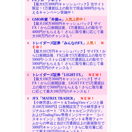
【最大6万3000円キャッシュバック】当サイト
限定！1万通貨以上の取引で現金3000円がもら
えるキャンペーン実施中！
GMO外貨「外貨ex」
人気上昇中！
【最大100万4000円キャッシュバック】ザイ
FX！から口座開設後、1万通貨以上の取引で
4000円がもらえる！ さらに取引量に応じて最
大100万円のチャンスも！
トレイダーズ証券「みんなのFX」
人気！
Ｎ
ＥＷ！
【最大101万円キャッシュバック】ザイFX！か
ら口座開設後、FX口座で5万通貨以上の取引で
5000円+シストレ口座で5万通貨以上の取引で
5000円がもらえる！ さらに取引量に応じて最
大100万円のチャンスも！
トレイダーズ証券「LIGHT FX」
ＮＥＷ！
【最大100万3000円キャッシュバック】ザイ
FX！から口座開設後、LIGHT FXで5万通貨以
上の取引で3000円がもらえる！さらに取引量
に応じて最大100万円のチャンスも！
JFX「MATRIX TRADER」
ＮＥＷ！
【小林芳彦レポート＆TradingViewインジと最
大100万5000円】口座開設完了で小林芳彦オリ
ジナルレポート「FXスキャルピングのコツ」
およびTradingView専用インジケーター「コバ
スキャインジ」当日プレゼント＆専用フォー
ムからの申込と合計1万通貨以上の新規取引で
5000円キャッシュバック！さらに取引量に応
じて最大100万円のチャンスも！