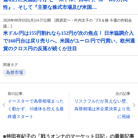
性』、そして『主要な株式市場及び米国…
2026年08月03日(月)14:57公開 [西原宏一・叶内文子の「FX＆株 今週の作戦会
議」]
米ドル/円は155円割れなら152円が次の焦点！ 日米協調介入
で160円台は戻り売りへ。米国がユーロ/円で円買い、欧州通
貨のクロス円の反落が続くか注目
関連タグ
為替市場
前の記事
次の記事
イースターで為替相場まった
リスクフルだが見えない壁、
く動かず、10連休を控える最
為替相場は米企業決算より先
終週スタート
に視線
■持田有紀子の「戦うオンナのマーケット日記」の最新記事