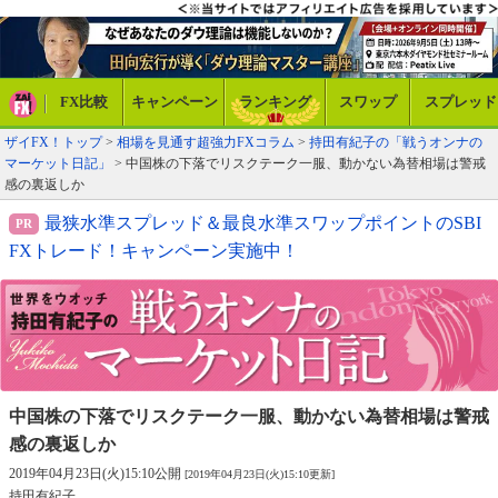
FX比較
キャンペーン
ランキング
スワップ
スプレッド
ザイFX！トップ
>
相場を見通す超強力FXコラム
>
持田有紀子の「戦うオンナの
マーケット日記」
> 中国株の下落でリスクテーク一服、動かない為替相場は警戒
感の裏返しか
最狭水準スプレッド＆最良水準スワップポイントのSBI
FXトレード！キャンペーン実施中！
中国株の下落でリスクテーク一服、
動かない為替相場は警戒
感の裏返しか
2019年04月23日(火)15:10公開
[2019年04月23日(火)15:10更新]
持田有紀子