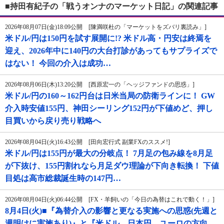
■持田有紀子の「戦うオンナのマーケット日記」の関連記事
2026年08月07日(金)18:09公開 [陳満咲杜の「マーケットをズバリ裏読み」]
米ドル/円は150円を試す展開に!? 米ドル高・円安は終焉を
迎え、2026年中に140円の大台打診があってもサプライズで
はない！ 今回の介入は成功…
2026年08月06日(木)13:20公開 [西原宏一の「ヘッジファンドの思惑」]
米ドル/円の160～162円台は日米当局の防衛ラインに！ GW
介入時安値155円、神田シーリング152円が下値めど、押し
目買いから戻り売り戦略へ
2026年08月04日(火)16:43公開 [田向宏行式 副業FXのススメ!]
米ドル/円は155円が最大の分岐点！ 7月足の包み線を8月足
が下抜け、155円割れなら月足ダウ理論が下向き転換！ 下値
目処は高市総裁誕生時の147円…
2026年08月04日(火)06:44公開 [FX・羊飼いの「今日の為替はこれで動く！」]
8月4日(火)■『為替介入の影響と更なる実施への思惑(先週と
週明けに実施あり)』と『米ドル、日本円、ユーロの方向