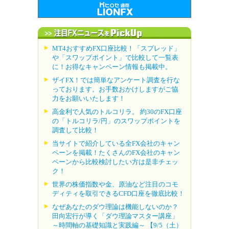
MT4おすすめFX口座比較！「スプレッド」
や「スワップポイント」で比較して一覧表
に！お得なキャンペーン情報も掲載中。
ザイFX！では簡単なアンケート調査を行な
っております。お手数おかけしますがご協
力をお願いいたします！
高金利で人気のトルコリラ。 約30のFX口座
の「トルコリラ/円」のスワップポイントを
調査して比較！
当サイトで紹介している全FX会社のキャン
ペーンを掲載！たくさんのFX会社のキャン
ペーンから比較検討したい方は是非チェッ
ク！
世界の株価指数や金、原油など注目のコモ
ディティを取引できるCFD口座を徹底比較！
なぜあなたのダウ理論は機能しないのか？
田向宏行が導く「ダウ理論マスター講座」
～時間軸の基礎知識と実践編～ 【9/5（土）