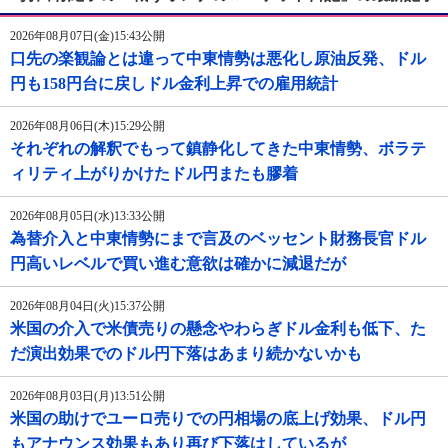
2026年08月07日(金)15:43公開
口先の楽観論とは違って中東情勢は悪化し原油反発、ドル
円も158円台に戻しドル金利上昇での雇用統計
2026年08月06日(木)15:29公開
それぞれの解釈でもって鎮静化してきた中東情勢、ボラテ
ィリティ上がりかけたドル円またも膠着
2026年08月05日(水)13:33公開
為替介入と中東情勢にまで言及のベッセント財務長官ドル
円高いレベルで買い進む意欲は確かに減退だが
2026年08月04日(火)15:37公開
米国の介入で米債売りの懸念やわらぎドル金利も低下、た
だ演出効果でのドル円下落はあまり続かないかも
2026年08月03日(月)13:51公開
米国の助けでユーロ売りでの円相場の底上げ効果、ドル円
もアナウンス効果もあり再び下落はしているが