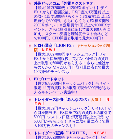
外為どっとコム「外貨ネクストネオ」
【最大101万2000円＋1200FXポイント】ザイ
FX！から口座開設後、FX口座で1万通貨以上
の取引1回で5000円+らくらくFX積立1回以上定
期買付で3000円。さらにらくらくFX積立開設
200FXポイント＆定期買付1回以上で1000FXポ
イント。さらに取引量に応じて最大100万円に
加え、スクール受講と理解度テスト合格など
で1000円、CFD開設と取引で最大4000円！
ヒロセ通商「LION FX」
キャッシュバック増
額
ＮＥＷ！
【最大100万7000円キャッシュバック】ザイ
FX！から口座開設後、英ポンド/円1万通貨以
上の取引で5000円がもらえる！ さらに他社か
らのりかえなら2000円！ 取引量に応じて最大
100万円のチャンスも！
FXブロードネット
【最大6万3000円キャッシュバック】当サイト
限定！1万通貨以上の取引で現金3000円がもら
えるキャンペーン実施中！
トレイダーズ証券「みんなのFX」
人気！
Ｎ
ＥＷ！
【最大101万円キャッシュバック】ザイFX！か
ら口座開設後、FX口座で5万通貨以上の取引で
5000円+シストレ口座で5万通貨以上の取引で
5000円がもらえる！ さらに取引量に応じて最
大100万円のチャンスも！
トレイダーズ証券「LIGHT FX」
ＮＥＷ！
【最大100万3000円キャッシュバック】ザイ