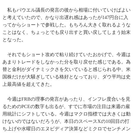
私もパウエル議長の発言の後から相場に付いていけばよい
と考えていたので、かなり出遅れ感はあったが147円台に入
ってからショートで参戦した。もちろん大きく取れるような
ことはなく、ちょっとでも戻り出すと買い戻してしまう始末
となった。
それでもショート攻めで粘り続けていたおかげで、今週は
あまりトレードをしなかった分を取り戻せた感じである。為
替と金利がダイナミックさを欠いていると感じられる中、米
国株だけが大騒ぎしている格好となっており、ダウ平均は史
上最高値を超えてきた。
今週はFRBの理事の発言があったり、インフレ度合いを見
るためのPCEの数字も出るが、すでに市場の注目は来週の雇
用統計にシフトしている。今週はマクロ指標では大きくは動
けないのではないだろうが、本日のスペースXの10回目の打
ち上げや水曜日のエヌビディア決算などミクロでセンチメン