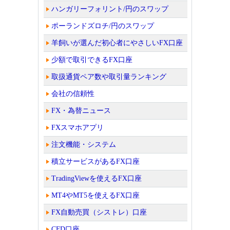
ハンガリーフォリント/円のスワップ
ポーランドズロチ/円のスワップ
羊飼いが選んだ初心者にやさしいFX口座
少額で取引できるFX口座
取扱通貨ペア数や取引量ランキング
会社の信頼性
FX・為替ニュース
FXスマホアプリ
注文機能・システム
積立サービスがあるFX口座
TradingViewを使えるFX口座
MT4やMT5を使えるFX口座
FX自動売買（シストレ）口座
CFD口座