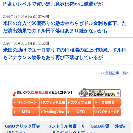
円高いレベルで買い進む意欲は確かに減退だが
2026年08月04日(火)15:37公開
米国の介入で米債売りの懸念やわらぎドル金利も低下、た
だ演出効果でのドル円下落はあまり続かないかも
2026年08月03日(月)13:51公開
米国の助けでユーロ売りでの円相場の底上げ効果、ドル円
もアナウンス効果もあり再び下落はしているが
>>最新記事一覧へ
GMOクリック証券
セントラル短資ＦＸ
GMO外貨 「外貨e
「FXネオ」
「ＦＸダイレクトプ
x」