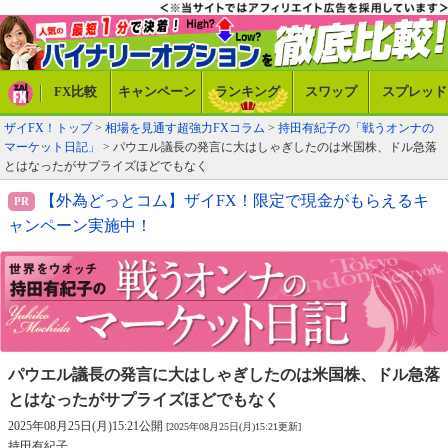
FX比較
キャンペーン
ランキング
スワップ
スプレッド
ザイFX！トップ
>
相場を見通す超強力FXコラム
>
持田有紀子の「戦うオンナの
マーケット日記」
> パウエル議長の発言に大はしゃぎしたのは米国株、ドル急落
とはなったがサプライズほどでもなく
【外為どっとコム】ザイFX！限定で現金がもらえるキ
ャンペーン実施中！
パウエル議長の発言に大はしゃぎしたのは米国株、
ドル急落
とはなったがサプライズほどでもなく
2025年08月25日(月)15:21公開
[2025年08月25日(月)15:21更新]
持田有紀子