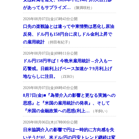
があってもサプライズ…
（陳満咲杜）
2026年08月07日(金)15時43分公開
口先の楽観論とは違って中東情勢は悪化し原油
反発、ドル円も158円台に戻しドル金利上昇で
の雇用統計
（持田有紀子）
2026年08月07日(金)09時11分公開
ドル円158円半ば！今晩米雇用統計→介入も一
応警戒。日銀利上げペース加速か？9月利上げ
地ならしに注目。
（ZERO）
2026年08月07日(金)06時45分公開
8月7日(金)■『為替介入の影響と更なる実施への
思惑』と『米国の雇用統計の発表』、そして
『米国の金融政策への思惑(利上…
（羊飼い）
2026年08月06日(木)17時00分公開
日米協調介入の影響で円は一時的に方向感を失
いそうだが、米ドル/円の円安トレンド継続は変