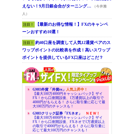
えない！9月日銀会合がターニング…
（今井雅
人）
【最新のお得な情報！】FXのキャンペ
注目！
ーンおすすめ10選！
約40口座を調査して人気12通貨ペアのス
注目！
ワップポイントの比較表を作成！高いスワップ
ポイントを提供しているFX口座はどこだ？
GMO外貨「外貨ex」
人気上昇中！
【最大100万4000円キャッシュバック】ザイ
FX！から口座開設後、1万通貨以上の取引で
4000円がもらえる！ さらに取引量に応じて最
大100万円のチャンスも！
GMOクリック証券「FXネオ」
ＮＥＷ！
【最大100万4000円キャッシュバック】ザイ
FX！から口座開設後、FXネオで1万通貨以上
の取引で4000円がもらえる！ さらに取引量に
応じて最大100万円のチャンスも！