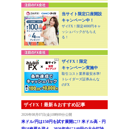
当サイト限定口座開設
キャンペーン中！
ザイFX！限定4000円キャ
ッシュバックがもらえ
る！
ザイFX！限定
キャンペーン実施中
取引コスト業界最安水準!
トレイダーズ証券みんな
のFX
ザイFX！最新＆おすすめ記事
2026年08月07日(金)18時09分公開
米ドル/円は150円を試す展開に!? 米ドル高・円
安は終焉を迎え、2026年中に140円の大台打診