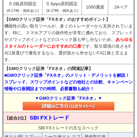
0.2銭原則固定
0.3pips原則固定
1000通貨
24ペア
(9-27時・例外あり)
(9-27時・例外あり)
【GMOクリック証券「FXネオ」のおすすめポイント】
機能性の高い取引ツールが、多くのトレーダーから支持されていま
す。特に、スマホアプリの操作性が非常に優れており、スプレッド
やスワップポイントなどのスペック面も申し分ないため、
あらゆる
スタイルのトレーダーにおすすめの口座
です。取引環境の良さをF
X口座選びで優先するなら、選択肢から外せないFX口座と言えま
す。
【GMOクリック証券「FXネオ」の関連記事】
■GMOクリック証券「FXネオ」のメリット・デメリットを解説！
スプレッド、スワップポイントなどの他社との比較、キャンペーン
情報や口座開設までの時間、必要書類も紹介！
▼GMOクリック証券「FXネオ」▼
SBI FXトレード
【総合2位】
SBI FXトレードの主なスペック
米ドル/円 スプレッ
ユーロ/米ドル スプ
最低取引単