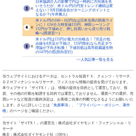
日米協調介入の影響で円は一時的に方向感を失
いそうだが、米ドル/円の円安トレンド継続は変
えない！9月日銀会合がターニングポイントと
なるか？(今井雅人)
米ドル/円の160～162円台は日米当局の防衛ライ
ンに！ GW介入時安値155円、神田シーリング
152円が下値めど、押し目買いから戻り売り戦
略へ(西原宏一)
米ドル/円は155円が最大の分岐点！ 7月足の包
み線を8月足が下抜け、155円割れなら月足ダウ
理論が下向き転換！ 下値目処は高市総裁誕生時
の147円の窓(田向宏行)
>>人気記事一覧を見る
当ウェブサイトにおけるデータは、セントラル短資ＦＸ、クォンツ・リサーチ、
ＤＺＨフィナンシャルリサーチ、フィスコから情報の提供を受けております。
本ウェブサイト「ザイFX！」は、情報の提供を目的として運営しており、投
資、その他の行動を勧誘する目的では運営しておりません。通貨ペアの選択、売
買レートなど投資の最終決定は、お客様ご自身の判断でなさるようにお願いいた
します。さらに詳しいことは
「免責事項」
、
「プライバシー・ポリシー、著作
権」
のページをご確認ください。
当サイト「ザイFX！」の運営元：株式会社ダイヤモンド・フィナンシャル・リ
サーチ
株主：株式会社ダイヤモンド社（100％）