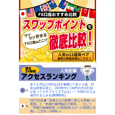
米ドル/円は150円を試す展開に!? 米ドル高・円
安は終焉を迎え、2026年中に140円の大台打診
があってもサプライズではない！ 今回の介入は
成功するとみる(陳満咲杜)
8月7日(金)■『為替介入の影響と更なる実施への
思惑』と『米国の雇用統計の発表』、そして
『米国の金融政策への思惑(利上げへの思惑に注
視)』に注目！(羊飼い)