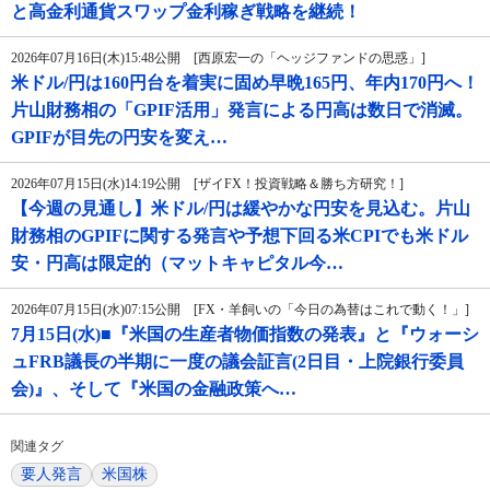
と高金利通貨スワップ金利稼ぎ戦略を継続！
2026年07月16日(木)15:48公開 [西原宏一の「ヘッジファンドの思惑」]
米ドル/円は160円台を着実に固め早晩165円、年内170円へ！
片山財務相の「GPIF活用」発言による円高は数日で消滅。
GPIFが目先の円安を変え…
2026年07月15日(水)14:19公開 [ザイFX！投資戦略＆勝ち方研究！]
【今週の見通し】米ドル/円は緩やかな円安を見込む。片山
財務相のGPIFに関する発言や予想下回る米CPIでも米ドル
安・円高は限定的（マットキャピタル今…
2026年07月15日(水)07:15公開 [FX・羊飼いの「今日の為替はこれで動く！」]
7月15日(水)■『米国の生産者物価指数の発表』と『ウォーシ
ュFRB議長の半期に一度の議会証言(2日目・上院銀行委員
会)』、そして『米国の金融政策へ…
関連タグ
要人発言
米国株