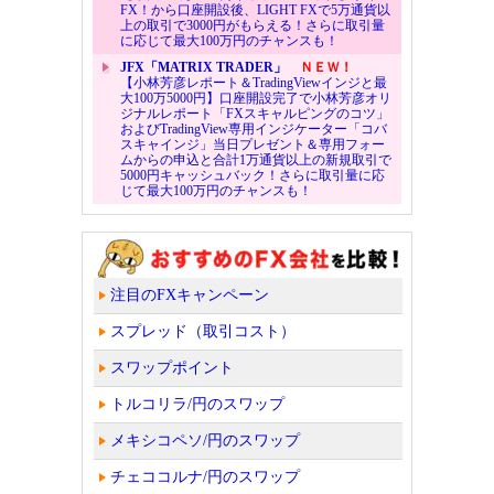
FX！から口座開設後、LIGHT FXで5万通貨以
上の取引で3000円がもらえる！さらに取引量
に応じて最大100万円のチャンスも！
JFX「MATRIX TRADER」
ＮＥＷ！
【小林芳彦レポート＆TradingViewインジと最
大100万5000円】口座開設完了で小林芳彦オリ
ジナルレポート「FXスキャルピングのコツ」
およびTradingView専用インジケーター「コバ
スキャインジ」当日プレゼント＆専用フォー
ムからの申込と合計1万通貨以上の新規取引で
5000円キャッシュバック！さらに取引量に応
じて最大100万円のチャンスも！
注目のFXキャンペーン
スプレッド（取引コスト）
スワップポイント
トルコリラ/円のスワップ
メキシコペソ/円のスワップ
チェココルナ/円のスワップ