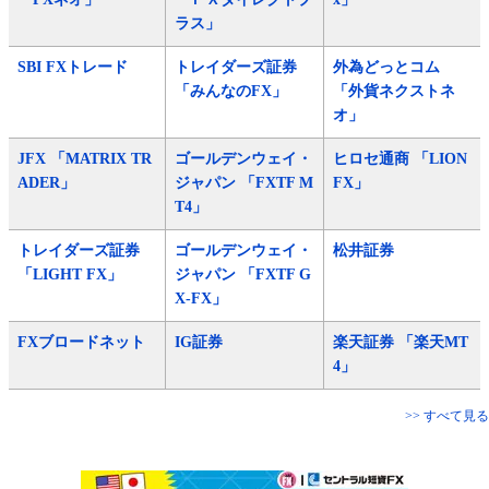
ラス」
SBI FXトレード
トレイダーズ証券
外為どっとコム
「みんなのFX」
「外貨ネクストネ
オ」
JFX 「MATRIX TR
ゴールデンウェイ・
ヒロセ通商 「LION
ADER」
ジャパン 「FXTF M
FX」
T4」
トレイダーズ証券
ゴールデンウェイ・
松井証券
「LIGHT FX」
ジャパン 「FXTF G
X-FX」
FXブロードネット
IG証券
楽天証券 「楽天MT
4」
>> すべて見る