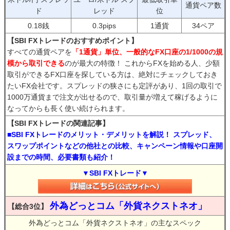
通貨ペア数
ド
レッド
位
0.18銭
0.3pips
1通貨
34ペア
【SBI FXトレードのおすすめポイント】
すべての通貨ペアを
「1通貨」単位、一般的なFX口座の1/1000の規
模から取引できる
のが最大の特徴！ これからFXを始める人、少額
取引ができるFX口座を探している方は、絶対にチェックしておき
たいFX会社です。スプレッドの狭さにも定評があり、1回の取引で
1000万通貨まで注文が出せるので、取引量が増えて稼げるように
なってからも長く使い続けられます。
【SBI FXトレードの関連記事】
■SBI FXトレードのメリット・デメリットを解説！ スプレッド、
スワップポイントなどの他社との比較、キャンペーン情報や口座開
設までの時間、必要書類も紹介！
▼SBI FXトレード▼
外為どっとコム「外貨ネクストネオ」
【総合3位】
外為どっとコム「外貨ネクストネオ」の主なスペック