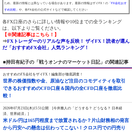
ため、最新の情報とは異なっている場合があります。最新の情報はザイFX！の
「FX会社おす
すめ比較」
や、各FX会社の公式サイトなどで確認してください
各FX口座のさらに詳しい情報や10位までの全ランキング
は、以下よりご覧ください。
【※関連記事はこちら！】
⇒
FXトレーダーのリアルな声を反映！ ザイFX！読者が選ん
だ「おすすめFX会社」人気ランキング！
■持田有紀子の「戦うオンナのマーケット日記」の関連記事
おすすめのFX会社をザイFX！編集部が徹底調査！
世界の株価指数や金、原油など注目のコモディティを取引
できるおすすめのCFD口座＆国内の全CFD口座を徹底比
較！
2026年07月23日(木)15:51公開 [今井雅人の「どうする？ どうなる？ 日本経
済、世界経済」]
米ドル/円は165円程度まで放置されるか？片山財務相の発言
から円安への懸念は伝わってこない！クロス円での円売り