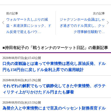
前の記事
次の記事
ウォルマート久しぶりの減
ジャクソンホール会議はしゃ
益・未達決算にショック、ド
ぎ過ぎでのドル買戻し、クッ
ル反発で迎えるパウ…
ク理事解任騒動で…
■持田有紀子の「戦うオンナのマーケット日記」の最新記事
2026年08月07日(金)15:43公開
口先の楽観論とは違って中東情勢は悪化し原油反発、ドル
円も158円台に戻しドル金利上昇での雇用統計
2026年08月06日(木)15:29公開
それぞれの解釈でもって鎮静化してきた中東情勢、ボラテ
ィリティ上がりかけたドル円またも膠着
2026年08月05日(水)13:33公開
為替介入と中東情勢にまで言及のベッセント財務長官ドル