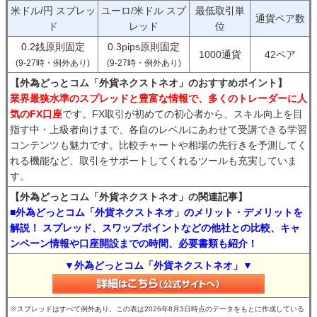
米ドル/円 スプレッ
ユーロ/米ドル スプ
最低取引単
通貨ペア数
ド
レッド
位
0.2銭原則固定
0.3pips原則固定
1000通貨
42ペア
(9-27時・例外あり)
(9-27時・例外あり)
【外為どっとコム「外貨ネクストネオ」のおすすめポイント】
業界最狭水準のスプレッドと豊富な情報で、多くのトレーダーに人
気のFX口座
です。FX取引が初めての初心者から、スキル向上を目
指す中・上級者向けまで、各自のレベルにあわせて受講できる学習
コンテンツも魅力です。比較チャートや相場の先行きを予測してく
れる機能など、取引をサポートしてくれるツールも充実していま
す。
【外為どっとコム「外貨ネクストネオ」の関連記事】
■外為どっとコム「外貨ネクストネオ」のメリット・デメリットを
解説！ スプレッド、スワップポイントなどの他社との比較、キャ
ンペーン情報や口座開設までの時間、必要書類も紹介！
▼外為どっとコム「外貨ネクストネオ」▼
※スプレッドはすべて例外あり。この表は2026年8月3日時点のデータをもとに作成している