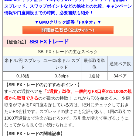
スプレッド、スワップポイントなどの他社との比較、キャンペーン
情報や口座開設までの時間、必要書類も紹介！
▼GMOクリック証券「FXネオ」▼
SBI FXトレード
【総合2位】
SBI FXトレードの主なスペック
米ドル/円 スプレッ
ユーロ/米ドル スプ
最低取引単
通貨ペア数
ド
レッド
位
0.18銭
0.3pips
1通貨
34ペア
【SBI FXトレードのおすすめポイント】
すべての通貨ペアを
「1通貨」単位、一般的なFX口座の1/1000の規
模から取引できる
のが最大の特徴！ これからFXを始める人、少額
取引ができるFX口座を探している方は、絶対にチェックしておき
たいFX会社です。スプレッドの狭さにも定評があり、1回の取引で
1000万通貨まで注文が出せるので、取引量が増えて稼げるように
なってからも長く使い続けられます。
【SBI FXトレードの関連記事】