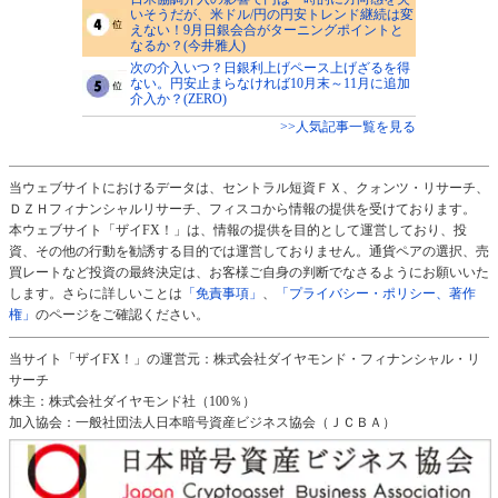
いそうだが、米ドル/円の円安トレンド継続は変
えない！9月日銀会合がターニングポイントと
なるか？(今井雅人)
次の介入いつ？日銀利上げペース上げざるを得
ない。円安止まらなければ10月末～11月に追加
介入か？(ZERO)
>>人気記事一覧を見る
当ウェブサイトにおけるデータは、セントラル短資ＦＸ、クォンツ・リサーチ、
ＤＺＨフィナンシャルリサーチ、フィスコから情報の提供を受けております。
本ウェブサイト「ザイFX！」は、情報の提供を目的として運営しており、投
資、その他の行動を勧誘する目的では運営しておりません。通貨ペアの選択、売
買レートなど投資の最終決定は、お客様ご自身の判断でなさるようにお願いいた
します。さらに詳しいことは
「免責事項」
、
「プライバシー・ポリシー、著作
権」
のページをご確認ください。
当サイト「ザイFX！」の運営元：株式会社ダイヤモンド・フィナンシャル・リ
サーチ
株主：株式会社ダイヤモンド社（100％）
加入協会：一般社団法人日本暗号資産ビジネス協会（ＪＣＢＡ）