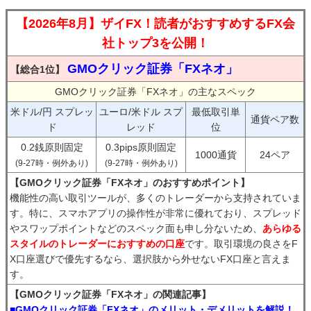
【2026年8月】ザイFX！読者がおすすめするFX会
社トップ3を公開！
GMOクリック証券「FXネオ」
【総合1位】
GMOクリック証券「FXネオ」の主なスペック
米ドル/円 スプレッ
ユーロ/米ドル スプ
最低取引単
通貨ペア数
ド
レッド
位
0.2銭原則固定
0.3pips原則固定
1000通貨
24ペア
(9-27時・例外あり)
(9-27時・例外あり)
【GMOクリック証券「FXネオ」のおすすめポイント】
機能性の高い取引ツールが、多くのトレーダーから支持されていま
す。特に、スマホアプリの操作性が非常に優れており、スプレッド
やスワップポイントなどのスペック面も申し分ないため、
あらゆる
スタイルのトレーダーにおすすめの口座
です。取引環境の良さをF
X口座選びで優先するなら、選択肢から外せないFX口座と言えま
す。
【GMOクリック証券「FXネオ」の関連記事】
■GMOクリック証券「FXネオ」のメリット・デメリットを解説！