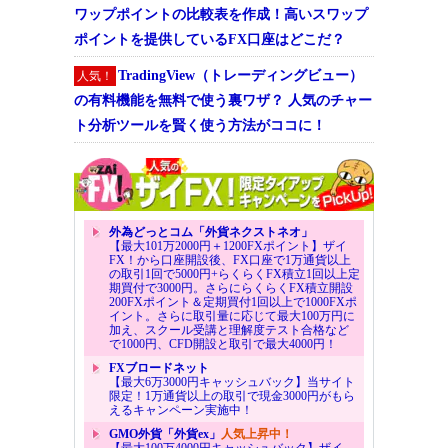
ワップポイントの比較表を作成！高いスワップ
ポイントを提供しているFX口座はどこだ？
TradingView（トレーディングビュー）
人気！
の有料機能を無料で使う裏ワザ？ 人気のチャー
ト分析ツールを賢く使う方法がココに！
外為どっとコム「外貨ネクストネオ」
【最大101万2000円＋1200FXポイント】ザイ
FX！から口座開設後、FX口座で1万通貨以上
の取引1回で5000円+らくらくFX積立1回以上定
期買付で3000円。さらにらくらくFX積立開設
200FXポイント＆定期買付1回以上で1000FXポ
イント。さらに取引量に応じて最大100万円に
加え、スクール受講と理解度テスト合格など
で1000円、CFD開設と取引で最大4000円！
FXブロードネット
【最大6万3000円キャッシュバック】当サイト
限定！1万通貨以上の取引で現金3000円がもら
えるキャンペーン実施中！
GMO外貨「外貨ex」
人気上昇中！
【最大100万4000円キャッシュバック】ザイ