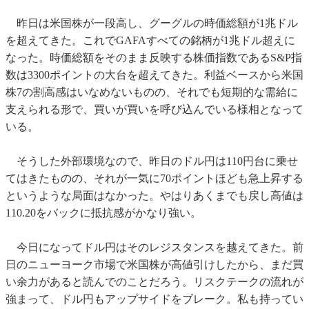
昨日は米国株が一段高し、グーグルの時価総額が1兆ドル
を超えてきた。これでGAFAすべての銘柄が1兆ドル超えに
なった。時価総額をそのまま反映する株価指数であるS&P指
数は3300ポイントの大台を超えてきた。利益ベースから米国
株7の割高感はいなめないものの、それでも短期的な需給に
支えられる形で、買いが買いを呼び込んでいる様相となって
いる。
そうした外部環境なので、昨日のドル円は110円台に乗せ
てはきたものの、それが一気に70ポイントほども急上昇する
というような局面はなかった。やはりあくまでも戻し高値は
110.20をバックに抵抗感がかなり強い。
今日になってドル円はそのレジスタンスを越えてきた。前
日のニューヨーク市場で米国株が高値引けしたから、まだ買
い余力があると読んでのことだろう。リスクテークの流れが
強まって、ドル円もアップサイドをブレーク。私も持ってい