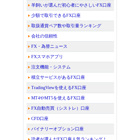
羊飼いが選んだ初心者にやさしいFX口座
少額で取引できるFX口座
取扱通貨ペア数や取引量ランキング
会社の信頼性
FX・為替ニュース
FXスマホアプリ
注文機能・システム
積立サービスがあるFX口座
TradingViewを使えるFX口座
MT4やMT5を使えるFX口座
FX自動売買（シストレ）口座
CFD口座
バイナリーオプション口座
読者が選んだFX口座人気ランキング！