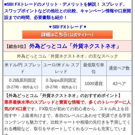
■SBI FXトレードのメリット・デメリットを解説！ スプレッド、
スワップポイントなどの他社との比較、キャンペーン情報や口座開
設までの時間、必要書類も紹介！
▼SBI FXトレード▼
外為どっとコム「外貨ネクストネオ」
【総合3位】
外為どっとコム「外貨ネクストネオ」の主なスペック
米ドル/円 スプレッ
ユーロ/米ドル スプ
最低取引単
通貨ペア数
ド
レッド
位
0.2銭原則固定
0.3pips原則固定
1000通貨
42ペア
(9-27時・例外あり)
(9-27時・例外あり)
【外為どっとコム「外貨ネクストネオ」のおすすめポイント】
業界最狭水準のスプレッドと豊富な情報で、多くのトレーダーに人
気のFX口座
です。FX取引が初めての初心者から、スキル向上を目
指す中・上級者向けまで、各自のレベルにあわせて受講できる学習
コンテンツも魅力です。比較チャートや相場の先行きを予測してく
れる機能など、取引をサポートしてくれるツールも充実していま