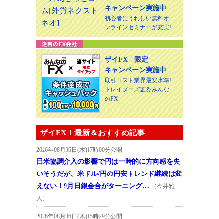
キャンペーン実施中
初心者にうれしい無料オ
ンラインセミナーが充実!
ザイFX！限定
キャンペーン実施中
取引コスト業界最安水準!
トレイダーズ証券みんな
のFX
ザイFX！最新＆おすすめ記事
2026年08月06日(木)17時00分公開
日米協調介入の影響で円は一時的に方向感を失
いそうだが、米ドル/円の円安トレンド継続は変
えない！9月日銀会合がターニング…
（今井雅
人）
2026年08月06日(木)15時29分公開