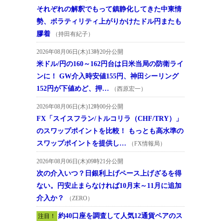
それぞれの解釈でもって鎮静化してきた中東情
勢、ボラティリティ上がりかけたドル円またも
膠着
（持田有紀子）
2026年08月06日(木)13時20分公開
米ドル/円の160～162円台は日米当局の防衛ライ
ンに！ GW介入時安値155円、神田シーリング
152円が下値めど、押…
（西原宏一）
2026年08月06日(木)12時00分公開
FX「スイスフラン/トルコリラ（CHF/TRY）」
のスワップポイントを比較！ もっとも高水準の
スワップポイントを提供し…
（FX情報局）
2026年08月06日(木)09時21分公開
次の介入いつ？日銀利上げペース上げざるを得
ない。円安止まらなければ10月末～11月に追加
介入か？
（ZERO）
約40口座を調査して人気12通貨ペアのス
注目！