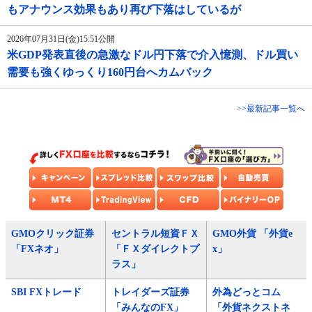
もアナウンス効果もあり再び下落はしているが
2026年07月31日(金)15:51公開
米GDP発表直後の急激なドル円下落で介入憶測、ドル買い
需要も強くゆっくり160円台へカムバック
>>最新記事一覧へ
GMOクリック証券
セントラル短資ＦＸ
GMO外貨 「外貨e
「FXネオ」
「ＦＸダイレクトプ
x」
ラス」
SBI FXトレード
トレイダーズ証券
外為どっとコム
「みんなのFX」
「外貨ネクストネ