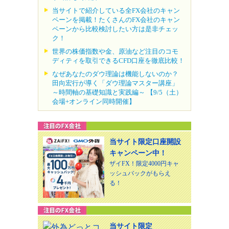
当サイトで紹介している全FX会社のキャン
ペーンを掲載！たくさんのFX会社のキャン
ペーンから比較検討したい方は是非チェッ
ク！
世界の株価指数や金、原油など注目のコモ
ディティを取引できるCFD口座を徹底比較！
なぜあなたのダウ理論は機能しないのか？
田向宏行が導く「ダウ理論マスター講座」
～時間軸の基礎知識と実践編～ 【9/5（土）
会場+オンライン同時開催】
当サイト限定口座開設
キャンペーン中！
ザイFX！限定4000円キャ
ッシュバックがもらえ
る！
当サイト限定