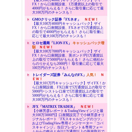
FX！から口座開設後、1万通貨以上の取引で
4000円がもらえる！ さらに取引量に応じて最
大100万円のチャンスも！
GMOクリック証券「FXネオ」
ＮＥＷ！
【最大100万4000円キャッシュバック】ザイ
FX！から口座開設後、FXネオで1万通貨以上
の取引で4000円がもらえる！ さらに取引量に
応じて最大100万円のチャンスも！
ヒロセ通商「LION FX」
キャッシュバック増
額
ＮＥＷ！
【最大100万7000円キャッシュバック】ザイ
FX！から口座開設後、英ポンド/円1万通貨以
上の取引で5000円がもらえる！ さらに他社か
らのりかえなら2000円！ 取引量に応じて最大
100万円のチャンスも！
トレイダーズ証券「みんなのFX」
人気！
Ｎ
ＥＷ！
【最大101万円キャッシュバック】ザイFX！か
ら口座開設後、FX口座で5万通貨以上の取引で
5000円+シストレ口座で5万通貨以上の取引で
5000円がもらえる！ さらに取引量に応じて最
大100万円のチャンスも！
JFX「MATRIX TRADER」
ＮＥＷ！
【小林芳彦レポート＆TradingViewインジと最
大100万5000円】口座開設完了で小林芳彦オリ
ジナルレポート「FXスキャルピングのコツ」
およびTradingView専用インジケーター「コバ
スキャインジ」当日プレゼント＆専用フォー
ムからの申込と合計1万通貨以上の新規取引で