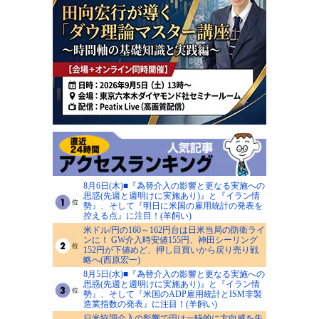
8月6日(木)■『為替介入の影響と更なる実施への
思惑(先週と週明けに実施あり)』と『イラン情
勢』、そして『明日に米国の雇用統計の発表を
控える点』に注目！(羊飼い)
米ドル/円の160～162円台は日米当局の防衛ライ
ンに！ GW介入時安値155円、神田シーリング
152円が下値めど、押し目買いから戻り売り戦
略へ(西原宏一)
8月5日(水)■『為替介入の影響と更なる実施への
思惑(先週と週明けに実施あり)』と『イラン情
勢』、そして『米国のADP雇用統計とISM非製
造業指数の発表』に注目！(羊飼い)
日米協調介入の影響で円は一時的に方向感を失