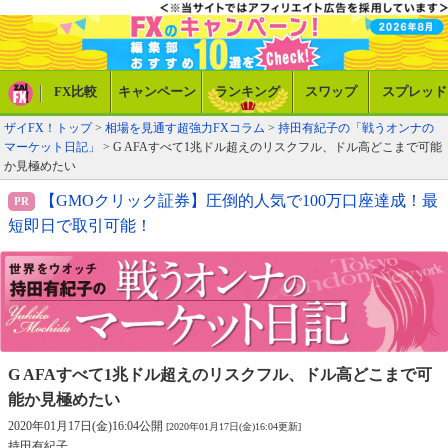
FX比較
キャンペーン
ランキング
スワップ
スプレッド
ザイFX！トップ
>
相場を見通す超強力FXコラム
>
持田有紀子の「戦うオンナの
マーケット日記」
> G AFAすべて1兆ドル超えのリスクフル、ドル高どこまで可能
か見極めたい
【GMOクリック証券】圧倒的人気で100万口座達成！最
短即日で取引可能！
G AFAすべて1兆ドル超えのリスクフル、
ドル高どこまで可
能か見極めたい
2020年01月17日(金)16:04公開
[2020年01月17日(金)16:04更新]
持田有紀子