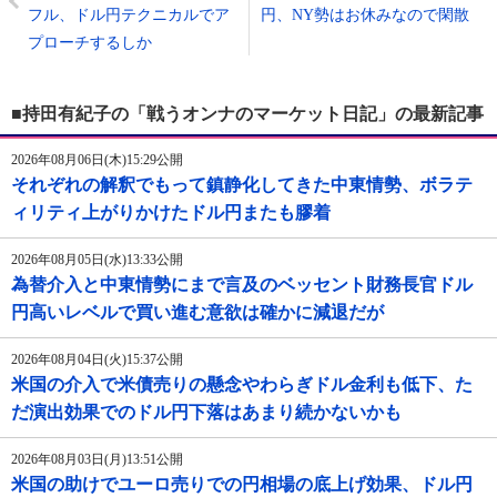
フル、ドル円テクニカルでア
円、NY勢はお休みなので閑散
プローチするしか
■持田有紀子の「戦うオンナのマーケット日記」の最新記事
2026年08月06日(木)15:29公開
それぞれの解釈でもって鎮静化してきた中東情勢、ボラテ
ィリティ上がりかけたドル円またも膠着
2026年08月05日(水)13:33公開
為替介入と中東情勢にまで言及のベッセント財務長官ドル
円高いレベルで買い進む意欲は確かに減退だが
2026年08月04日(火)15:37公開
米国の介入で米債売りの懸念やわらぎドル金利も低下、た
だ演出効果でのドル円下落はあまり続かないかも
2026年08月03日(月)13:51公開
米国の助けでユーロ売りでの円相場の底上げ効果、ドル円