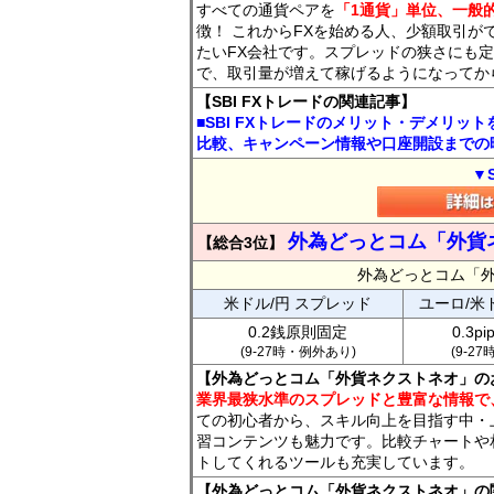
すべての通貨ペアを
「1通貨」単位、一般的
徴！ これからFXを始める人、少額取引が
たいFX会社です。スプレッドの狭さにも定
で、取引量が増えて稼げるようになってか
【SBI FXトレードの関連記事】
■SBI FXトレードのメリット・デメリッ
比較、キャンペーン情報や口座開設までの
▼
外為どっとコム「外貨
【総合3位】
外為どっとコム「
米ドル/円 スプレッド
ユーロ/米
0.2銭原則固定
0.3p
(9-27時・例外あり)
(9-2
【外為どっとコム「外貨ネクストネオ」の
業界最狭水準のスプレッドと豊富な情報で
ての初心者から、スキル向上を目指す中・
習コンテンツも魅力です。比較チャートや
トしてくれるツールも充実しています。
【外為どっとコム「外貨ネクストネオ」の