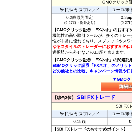
GMOクリック
米ドル/円 スプレッド
ユーロ/米
0.2銭原則固定
0.3p
(9-27時・例外あり)
(9-2
【GMOクリック証券「FXネオ」のおすす
機能性の高い取引ツールが、多くのトレー
性が非常に優れており、スプレッドやスワ
ゆるスタイルのトレーダーにおすすめの口
選択肢から外せないFX口座と言えます。
【GMOクリック証券「FXネオ」の関連記
■GMOクリック証券「FXネオ」のメリッ
どの他社との比較、キャンペーン情報や口
▼GMOク
SBI FXトレード
【総合2位】
SBI 
米ドル/円 スプレッド
ユーロ/米
0.18銭
0
【SBI FXトレードのおすすめポイント】