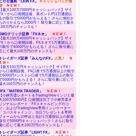
ヒロセ通商「LION FX」
キャッシュバック増
額
ＮＥＷ！
【最大100万7000円キャッシュバック】ザイ
FX！から口座開設後、英ポンド/円1万通貨以
上の取引で5000円がもらえる！ さらに他社か
らのりかえなら2000円！ 取引量に応じて最大
100万円のチャンスも！
GMOクリック証券「FXネオ」
ＮＥＷ！
【最大100万4000円キャッシュバック】ザイ
FX！から口座開設後、FXネオで1万通貨以上
の取引で4000円がもらえる！ さらに取引量に
応じて最大100万円のチャンスも！
トレイダーズ証券「みんなのFX」
人気！
Ｎ
ＥＷ！
【最大101万円キャッシュバック】ザイFX！
から口座開設後、FX口座で5万通貨以上の取引
で5000円+シストレ口座で5万通貨以上の取引
で5000円がもらえる！ さらに取引量に応じて
最大100万円のチャンスも！
JFX「MATRIX TRADER」
ＮＥＷ！
【小林芳彦レポート＆TradingViewインジと最
大100万5000円】口座開設完了で小林芳彦オ
リジナルレポート「FXスキャルピングのコ
ツ」およびTradingView専用インジケーター
「コバスキャインジ」当日プレゼント＆専用
フォームからの申込と合計1万通貨以上の新規
取引で5000円キャッシュバック！さらに取引
量に応じて最大100万円のチャンスも！
トレイダーズ証券「LIGHT FX」
ＮＥＷ！