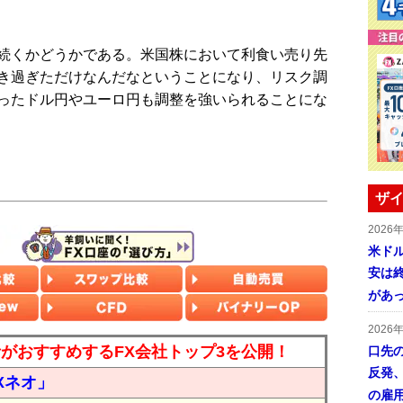
続くかどうかである。米国株において利食い売り先
き過ぎただけなんだなということになり、リスク調
ったドル円やユーロ円も調整を強いられることにな
ザイ
2026
米ドル
安は終
があ
2026
読者がおすすめするFX会社トップ3を公開！
口先
反発
Xネオ」
の雇