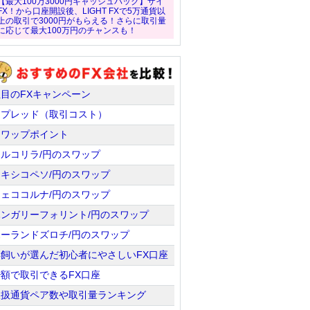
【最大100万3000円キャッシュバック】ザイ
FX！から口座開設後、LIGHT FXで5万通貨以
上の取引で3000円がもらえる！さらに取引量
に応じて最大100万円のチャンスも！
注目のFXキャンペーン
スプレッド（取引コスト）
スワップポイント
トルコリラ/円のスワップ
メキシコペソ/円のスワップ
チェココルナ/円のスワップ
ハンガリーフォリント/円のスワップ
ポーランドズロチ/円のスワップ
羊飼いが選んだ初心者にやさしいFX口座
少額で取引できるFX口座
取扱通貨ペア数や取引量ランキング