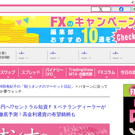
日（金）
--/--
--/--
--/--
--/--
2分6秒
--.--
--
--.--
--
--.--
--
--.--
--
持田有紀子の「戦うオンナのマーケット日記」
> パターンに沿って
か要ウォッチ
4円へ!?セントラル短資ＦＸベテランディーラーが
を徹底予測！高金利通貨の有望銘柄も