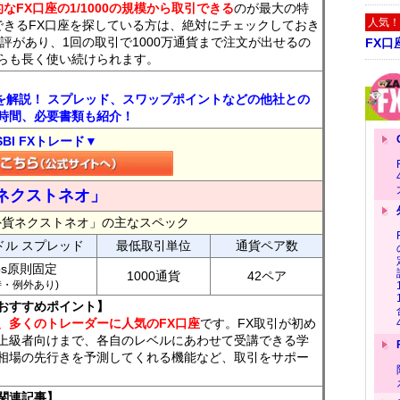
なFX口座の1/1000の規模から取引できる
のが最大の特
人気！
できるFX口座を探している方は、絶対にチェックしておき
評があり、1回の取引で1000万通貨まで注文が出せるの
FX口
らも長く使い続けられます。
トを解説！ スプレッド、スワップポイントなどの他社との
時間、必要書類も紹介！
SBI FXトレード▼
ネクストネオ」
外貨ネクストネオ」の主なスペック
ドル スプレッド
最低取引単位
通貨ペア数
ips原則固定
1000通貨
42ペア
7時・例外あり)
おすすめポイント】
、多くのトレーダーに人気のFX口座
です。FX取引が初め
上級者向けまで、各自のレベルにあわせて受講できる学
相場の先行きを予測してくれる機能など、取引をサポー
関連記事】