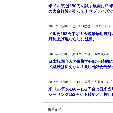
米ドル/円は150円を試す展開に!?
の大台打診があってもサプライズで
2026年08月07日(金)09:11公開 [FXデイ
ドル円158円半ば！今晩米雇用統
月利上げ地ならしに注目。
2026年08月06日(木)17:00公開 [今井雅
日米協調介入の影響で円は一時的に
ド継続は変えない！9月日銀会合が
2026年08月06日(木)13:20公開 [西原宏
米ドル/円の160～162円台は日米
シーリング152円が下値めど、押
関連タグ