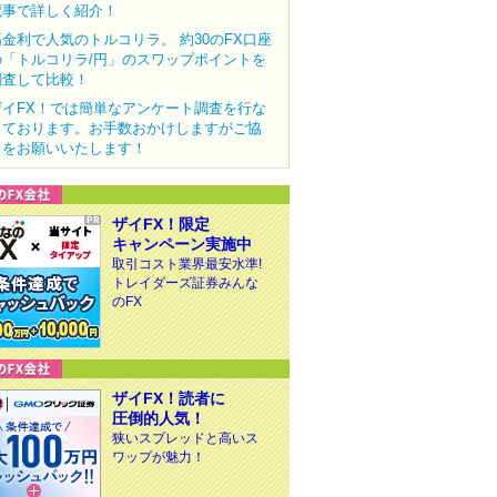
記事で詳しく紹介！
高金利で人気のトルコリラ。 約30のFX口座
の「トルコリラ/円」のスワップポイントを
調査して比較！
ザイFX！では簡単なアンケート調査を行な
っております。お手数おかけしますがご協
力をお願いいたします！
ザイFX！限定
キャンペーン実施中
取引コスト業界最安水準!
トレイダーズ証券みんな
のFX
ザイFX！読者に
圧倒的人気！
狭いスプレッドと高いス
ワップが魅力！