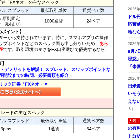
証券「FXネオ」の主なスペック
2026
ドル スプレッド
最低取引単位
通貨ペア数
ドル
ips原則固定
1000通貨
24ペア
応警
7時・例外あり)
めポイント】
地な
ダーから支持されています。特に、スマホアプリの操作
ップポイントなどのスペック面も申し分ないため、
あら
2026
座
です。取引環境の良さをFX口座選びで優先するなら、
8月7
思惑
事】
『米
ト・デメリットを解説！ スプレッド、スワップポイントな
座開設までの時間、必要書類も紹介！
2026
リック証券「FXネオ」▼
日米
いそ
えな
人）
FXトレードの主なスペック
ドル スプレッド
最低取引単位
通貨ペア数
人気！
の有
.3pips
1通貨
34ペア
ト分