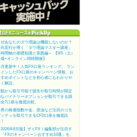
なぜあなたのダウ理論は機能しないのか？
田向宏行が導く「ダウ理論マスター講座」
～時間軸の基礎知識と実践編～ 【9/5（土）
会場+オンライン同時開催】
毎月更新中！人気FX口座ランキング。 ラン
クインしたFX口座のキャンペーン情報、お
すすめポイントなどを初心者にもわかりや
すく解説。
少額から取引可能で損失や取引時間が限定
的なバイナリーオプションが取引できる国
内全7口座を徹底比較。
世界の株価指数や金、原油など注目のコモ
ディティを取引できるCFD口座を徹底比
較！
【2026年8月版】ザイFX！編集部が注目す
る「FXのキャンペーンおすすめ10選」を、