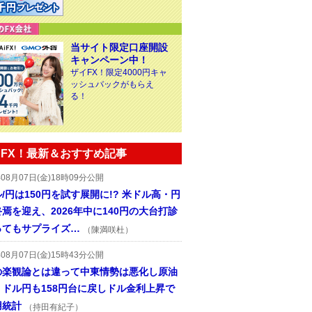
当サイト限定口座開設
キャンペーン中！
ザイFX！限定4000円キャ
ッシュバックがもらえ
る！
FX！最新＆おすすめ記事
年08月07日(金)18時09分公開
/円は150円を試す展開に!? 米ドル高・円
焉を迎え、2026年中に140円の大台打診
ってもサプライズ…
（陳満咲杜）
年08月07日(金)15時43分公開
の楽観論とは違って中東情勢は悪化し原油
、ドル円も158円台に戻しドル金利上昇で
用統計
（持田有紀子）