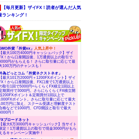
【毎月更新】ザイFX！読者が選んだ人気
座ランキング！
GMO外貨「外貨ex」
人気上昇中！
【最大100万4000円キャッシュバック】ザイ
FX！から口座開設後、1万通貨以上の取引で
4000円がもらえる！ さらに取引量に応じて最
大100万円のチャンスも！
外為どっとコム「外貨ネクストネオ」
【最大101万2000円＋1200FXポイント】ザイ
FX！から口座開設後、FX口座で1万通貨以上
の取引1回で5000円+らくらくFX積立1回以上
定期買付で3000円。さらにらくらくFX積立開
設200FXポイント＆定期買付1回以上で
1000FXポイント。さらに取引量に応じて最大
100万円に加え、スクール受講と理解度テスト
合格などで1000円、CFD開設と取引で最大
4000円！
FXブロードネット
【最大6万3000円キャッシュバック】当サイト
限定！1万通貨以上の取引で現金3000円がもら
えるキャンペーン実施中！