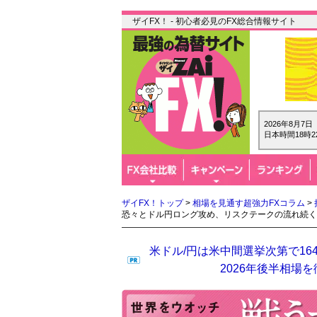
ザイFX！ - 初心者必見のFX総合情報サイト
2026年8月7
日本時間18時2
ザイFX！トップ
>
相場を見通す超強力FXコラム
>
恐々とドル円ロング攻め、リスクテークの流れ続く
米ドル/円は米中間選挙次第で16
2026年後半相場