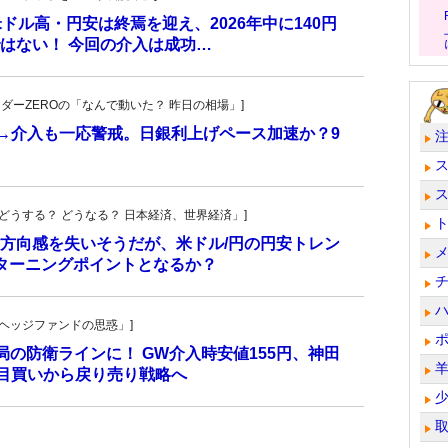
 米ドル高・円安は終焉を迎え、2026年中に140円
はない！ 今回の介入は成功…
トレーダーZEROの「なんで動いた？ 昨日の相場」]
計→介入も一応警戒。日銀利上げペース加速か？9
人の「どうする？ どうなる？ 日本経済、世界経済」]
方向感を失いそうだが、米ドル/円の円安トレン
ターニングポイントとなるか？
一の「ヘッジファンドの思惑」]
当局の防衛ラインに！ GW介入時安値155円、神田
し目買いから戻り売り戦略へ