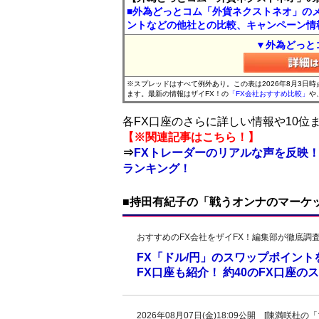
■外為どっとコム「外貨ネクストネオ」の
ントなどの他社との比較、キャンペーン情
▼外為どっと
※スプレッドはすべて例外あり。この表は2026年8月3日
ます。最新の情報はザイFX！の
「FX会社おすすめ比較」
や
各FX口座のさらに詳しい情報や10
【※関連記事はこちら！】
⇒
FXトレーダーのリアルな声を反映！
ランキング！
■持田有紀子の「戦うオンナのマーケ
おすすめのFX会社をザイFX！編集部が徹底調
FX「ドル/円」のスワップポイン
FX口座も紹介！ 約40のFX口座
2026年08月07日(金)18:09公開 [陳満咲