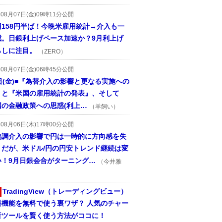
年08月07日(金)09時11分公開
円158円半ば！今晩米雇用統計→介入も一
戒。日銀利上げペース加速か？9月利上げ
らしに注目。
（ZERO）
年08月07日(金)06時45分公開
日(金)■『為替介入の影響と更なる実施への
』と『米国の雇用統計の発表』、そして
国の金融政策への思惑(利上…
（羊飼い）
年08月06日(木)17時00分公開
協調介入の影響で円は一時的に方向感を失
うだが、米ドル/円の円安トレンド継続は変
い！9月日銀会合がターニング…
（今井雅
TradingView（トレーディングビュー）
料機能を無料で使う裏ワザ？ 人気のチャー
析ツールを賢く使う方法がココに！