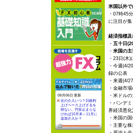
米国以外で
・07時45
に注目が集
経済指標及
・
五十日(2
・
米国の主
・23日(木
・今週(4
録の公表
・来週(4
・金融市場
・米ドルの
08月06日 更新
次の介入いつ？日銀利
・パンデミ
上げペース上げざるを
得ない。円安止まらな
界経済悪化
ければ10月末～11月に
・米国の国
追加介入か？
・主要な株
・原油と金