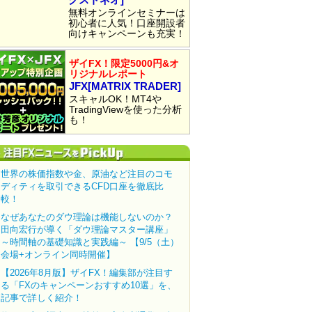
無料オンラインセミナーは
初心者に人気！口座開設者
向けキャンペーンも充実！
ザイFX！限定5000円&オ
リジナルレポート
JFX[MATRIX TRADER]
スキャルOK！MT4や
TradingViewを使った分析
も！
世界の株価指数や金、原油など注目のコモ
ディティを取引できるCFD口座を徹底比
較！
なぜあなたのダウ理論は機能しないのか？
田向宏行が導く「ダウ理論マスター講座」
～時間軸の基礎知識と実践編～ 【9/5（土）
会場+オンライン同時開催】
【2026年8月版】ザイFX！編集部が注目す
る「FXのキャンペーンおすすめ10選」を、
記事で詳しく紹介！