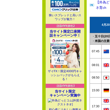
【外為ど
ネ育ch
狭いスプレッドと高いス
ワップが魅力！
4月2
当サイト限定口座開
設キャンペーン中！
・
五十日(20日
・
米国の主要
07:45
08:01
ザイFX！限定4000円キャ
ッシュバックがもらえ
08:50
る！
15:00
当サイト限定
キャンペーン実施中
17:30
初心者にうれしい無料オ