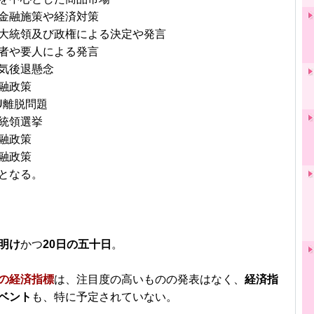
金融施策や経済対策
大統領及び政権による決定や発言
者や要人による発言
気後退懸念
融政策
U離脱問題
統領選挙
融政策
融政策
となる。
明け
かつ
20日の五十日
。
の経済指標
は、注目度の高いものの発表はなく、
経済指
ベント
も、特に予定されていない。