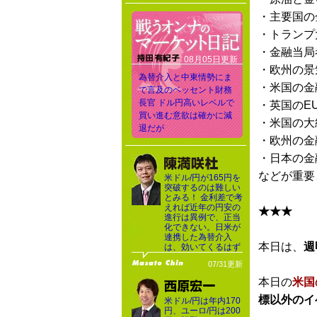
・主要国の
・トランプ
・金融当局
08月05日更新
・欧州の景
為替介入と中東情勢にま
・米国の金
で言及のベッセント財務
長官 ドル円高いレベルで
・英国のE
買い進む意欲は確かに減
・米国の大
退だが
・欧州の金
・日本の金
などが重要
米ドル/円が165円を
突破するのは難しい
とみる！ 金利差で考
えれば近年の円安の
★★★
進行は異例で、正当
化できない。日米が
連携した為替介入
本日は、
週
は、効いてくるはず
07/31更新
本日の
米国
標以外のイ
米ドル/円は年内170
円、ユーロ/円は200