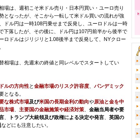
相場は、週初こそ米ドル売り・日本円買い・ユーロ売り
勢となったが、そこから一転して米ドル買いの流れが強
、ドル円は一時108円乗せまで反発し、ユーロドルは一時
半まで下落したが、その後に、ドル円は107円前半から後半で
ーロドルはジリジリと1.08後半まで反発して、NYクロー
。
替相場は、先週末の終値と同レベルでスタートしてい
ドルの方向性
と
金融市場のリスク許容度
、
パンデミック
要となる。
要な株式市場
及び
米国の長期金利の動向
や
原油と金を中
品市場
、
主要国の金融施策や経済対策
、
金融当局者や要
言
、
トランプ大統領及び政権による決定や発言
、
英国の
題
などにも注意したい。