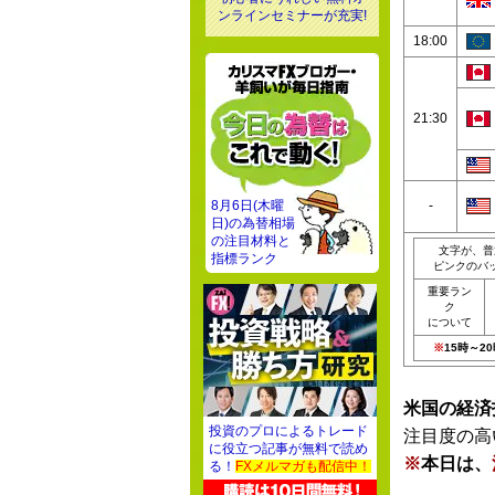
ンラインセミナーが充実!
18:00
21:30
8月6日(木曜
-
日)の為替相場
の注目材料と
文字が、普
指標ランク
ピンクのバ
重要ラン
ク
について
※
15時～
米国の経済
投資のプロによるトレード
注目度の高
に役立つ記事が無料で読め
※
本日は、
る！
FXメルマガも配信中！