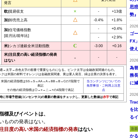
発言
思惑
欧)
貿易収支
-
+13億
勢
加)
卸売売上高
-0.4%
+1.8%
202
-
+0.4%
加)
住宅価格指数
ゴー
[前月比/前年比]
-
+2.9%
FX
米)
シカゴ連銀全米活動指数
-3.00
+0.16
使え
米)注目度の高い経済指標の発表
-
-
はない
202
為
通→太字→赤色太字の順番で重要なものになる。ピンク太字は金融政策関連のもの。
ックは米国の材料でオレンジは金融政策関連、黄は要人発言、緑は企業の決算を表す。
務
米国の経済指標はSS→S→AA→A→BB→B→Cの7段階で
当コンテンツについての
に
表記
免罪事項・ご利用上注意
その他の経済指標は◎→○→△→×の4段階で表記
点
202
20時に市場予想値(コンセンサス)の最新の数値をチェックし、更新した数値は
赤字
で表記
Tr
を
指標及びイベントは、
る
いものの発表はない。
注目度の高い米国の経済指標の発表
はない
注目
かる