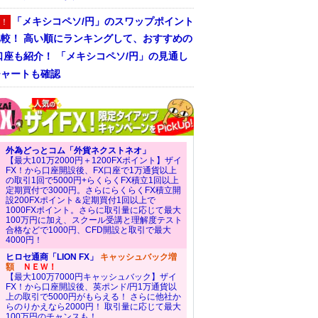
「メキシコペソ/円」のスワップポイント
！
比較！ 高い順にランキングして、おすすめの
口座も紹介！ 「メキシコペソ/円」の見通し
チャートも確認
外為どっとコム「外貨ネクストネオ」
【最大101万2000円＋1200FXポイント】ザイ
FX！から口座開設後、FX口座で1万通貨以上
の取引1回で5000円+らくらくFX積立1回以上
定期買付で3000円。さらにらくらくFX積立開
設200FXポイント＆定期買付1回以上で
1000FXポイント。さらに取引量に応じて最大
100万円に加え、スクール受講と理解度テスト
合格などで1000円、CFD開設と取引で最大
4000円！
ヒロセ通商「LION FX」
キャッシュバック増
額
ＮＥＷ！
【最大100万7000円キャッシュバック】ザイ
FX！から口座開設後、英ポンド/円1万通貨以
上の取引で5000円がもらえる！ さらに他社か
らのりかえなら2000円！ 取引量に応じて最大
100万円のチャンスも！