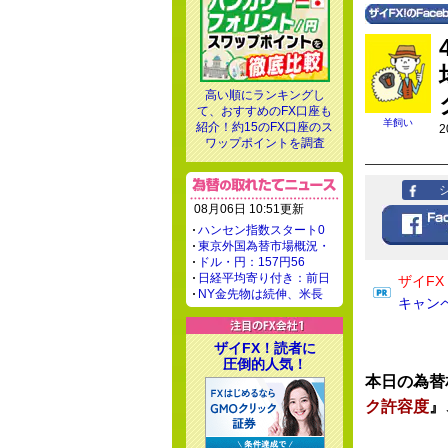
高い順にランキングし
て、おすすめのFX口座も
羊飼い
紹介！約15のFX口座のス
2
ワップポイントを調査
08月06日 10:51更新
ハンセン指数スタート0
東京外国為替市場概況・
ドル・円：157円56
日経平均寄り付き：前日
ザイF
NY金先物は続伸、米長
キャン
ザイFX！読者に
圧倒的人気！
本日の為替
ク許容度
』