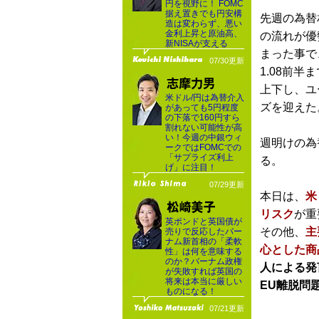
円を視野に！ FOMC
据え置きでも円安構
先週の為替
造は変わらず、悪い
金利上昇と原油高、
の流れが優
新NISAが支える
まった事で
07/30更新
1.08前
上下し、ユ
米ドル/円は為替介入
ズを迎えた
があっても5円程度
の下落で160円すら
割れない可能性が高
い！今週の中銀ウィ
週明けの為
ークではFOMCでの
「サプライズ利上
る。
げ」に注目！
07/29更新
本日は、
米
リスク
が重
英ポンドと英国債が
その他、
主
売りで反応したバー
ナム新首相の「柔軟
心とした商
性」は何を意味する
のか？バーナム政権
人による発
が失敗すれば英国の
将来は本当に厳しい
EU離脱問
ものになる！
07/21更新