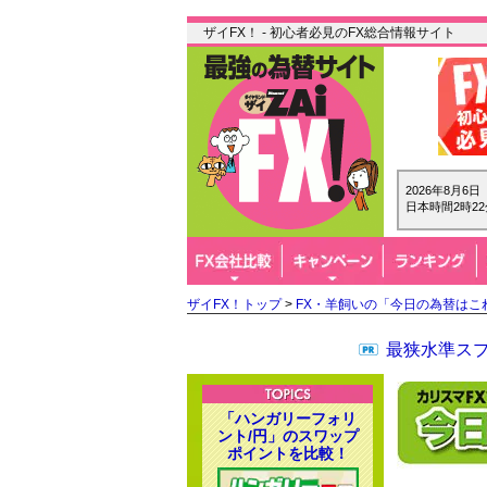
ザイFX！ - 初心者必見のFX総合情報サイト
2026年8月6
日本時間2時22
ザイFX！トップ
>
FX・羊飼いの「今日の為替はこ
最狭水準スプ
「ハンガリーフォリ
ント/円」のスワップ
ポイントを比較！