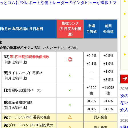
っとコム】FXレポートや億トレーダーのインタビューが満載！マ
指標ランク
市場
前回
0日(月)の為替相場の注目材料
(注目度＆影響
予想値
発表値
度)
)
企業の決算が相次ぐ→
IBM、ハリバートン、その他
+0.4%
+0.5%
NZ)
第1四半期消費者物価指数
[前期比/前年比]
+2.1%
+1.9%
-
+1.0%
英)
ライトムーブ住宅価格
[前月比/前年比]
ザ
-
+3.5%
+4599
+11098
202
日)
貿易収支(通関ベース)
億
億
次
-0.7%
-0.4%
独)
生産者物価指数
ない
[前月比/前年比]
-0.8%
-0.1%
介
英)
ホールデンMPC委員の発言
要人発言
202
英)
ブロードベントBOE副総裁の
8月
要人発言