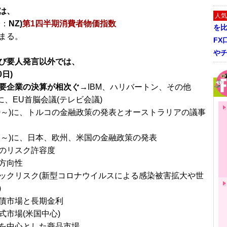
は、
人気
分：
NZ)
第1四半期消費者物価指数
を
まる。
FX
や
び要人発言以外では、
0日)
要企業の決算が相次ぐ→
IBM、ハリバートン、その他
)に、EU首脳会議(テレビ会議)
/20～)に、トルコの金融政策の発表とオーストラリアの議事
/27～)に、日本、欧州、米国の金融政策の発表
のリスク許容度
方向性
ックリスク(新型コロナウイルスによる感染被害拡大や世
)
債市場と長期金利
式市場(米国中心)
を中心とした商品市場