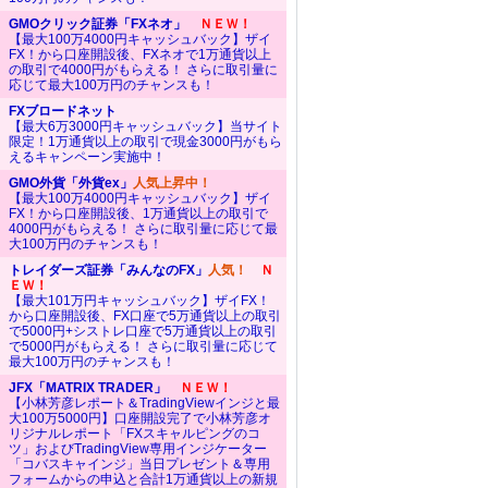
GMOクリック証券「FXネオ」
ＮＥＷ！
【最大100万4000円キャッシュバック】ザイ
FX！から口座開設後、FXネオで1万通貨以上
の取引で4000円がもらえる！ さらに取引量に
応じて最大100万円のチャンスも！
FXブロードネット
【最大6万3000円キャッシュバック】当サイト
限定！1万通貨以上の取引で現金3000円がもら
えるキャンペーン実施中！
GMO外貨「外貨ex」
人気上昇中！
【最大100万4000円キャッシュバック】ザイ
FX！から口座開設後、1万通貨以上の取引で
4000円がもらえる！ さらに取引量に応じて最
大100万円のチャンスも！
トレイダーズ証券「みんなのFX」
人気！
Ｎ
ＥＷ！
【最大101万円キャッシュバック】ザイFX！
から口座開設後、FX口座で5万通貨以上の取引
で5000円+シストレ口座で5万通貨以上の取引
で5000円がもらえる！ さらに取引量に応じて
最大100万円のチャンスも！
JFX「MATRIX TRADER」
ＮＥＷ！
【小林芳彦レポート＆TradingViewインジと最
大100万5000円】口座開設完了で小林芳彦オ
リジナルレポート「FXスキャルピングのコ
ツ」およびTradingView専用インジケーター
「コバスキャインジ」当日プレゼント＆専用
フォームからの申込と合計1万通貨以上の新規