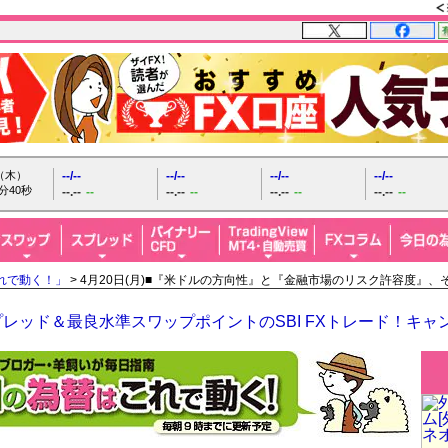
日（木）
--/--
--/--
--/--
--/--
分42秒
--.--
--
--.--
--
--.--
--
--.--
--
れで動く！」
> 4月20日(月)■『米ドルの方向性』と『金融市場のリスク許容度』
レッド＆最良水準スワップポイントのSBI FXトレード！キャ