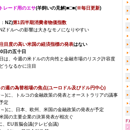
トレード用のエサ
(羊飼いの見解)■□■(
※毎日更新
)
分：
NZ)
第1四半期消費者物価指数
NZドルへの影響は大きなモノになりやすい
注目度の高い米国の経済指標の発表
はない
20日の五十日
日は、今週の米ドルの方向性と金融市場のリスク許容度
どうなるかに注目
～の週の為替相場の焦点(ユーロドル及びドル円中心)
/20～)に、トルコの金融政策の発表とオーストラリアの議事
予定
/27～)に、日本、欧州、米国の金融政策の発表が予定
米国の主要企業の決算発表が相次ぐ
)に、EU首脳会議(テレビ会議)