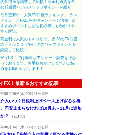
約40口座を調査して比較！高金利通貨を含
む12通貨ペアのスワップポイントを紹介！
毎月更新中！人気FX口座ランキング。 ラン
クインしたFX口座のキャンペーン情報、お
すすめポイントなどを初心者にもわかりや
すく解説。
高金利で人気のトルコリラ。 約30のFX口座
の「トルコリラ/円」のスワップポイントを
調査して比較！
ザイFX！では簡単なアンケート調査を行な
っております。お手数おかけしますがご協
力をお願いいたします！
イFX！最新＆おすすめ記事
6年08月06日(木)09時21分公開
の介入いつ？日銀利上げペース上げざるを得
。円安止まらなければ10月末～11月に追加
入か？
（ZERO）
6年08月06日(木)06時50分公開
6日(木)■『為替介入の影響と更なる実施への