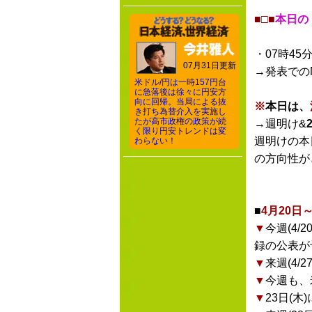
■□■
本日の
・07時45
07月31日更新
→発表での
米ドル/円は一時157円台
に急落後は徐々に円安方
向に回帰。当局による抜
※
本日は、
き打ち為替介入を実施し
たが高市政権の政策が続
→週明け&
く限り円安トレンドは変
週明けの本
わらない！
の方向性が
■
4月20日
▼
今週(4
録の公表が
▼
来週(4
▼
今週も、
▼
23日(木