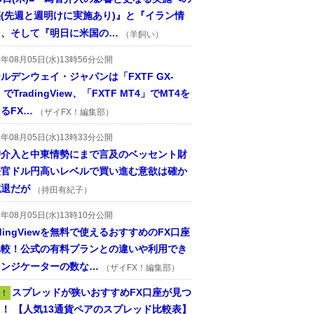
(先週と週明けに実施あり)』と『イラン情
』、そして『明日に米国の…
（羊飼い）
6年08月05日(水)13時56分公開
ルデンウェイ・ジャパンは「FXTF GX-
」でTradingView、「FXTF MT4」でMT4を
るFX…
（ザイFX！編集部）
6年08月05日(水)13時33分公開
替介入と中東情勢にまで言及のベッセント財
長官ドル円高いレベルで買い進む意欲は確か
減退だが
（持田有紀子）
6年08月05日(水)13時10分公開
adingViewを無料で使えるおすすめのFX口座
比較！公式の有料プランとの違いや利用でき
インジケーターの数な…
（ザイFX！編集部）
スプレッドが狭いおすすめFX口座が見つ
！
！ 【人気13通貨ペアのスプレッド比較表】