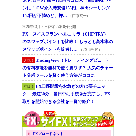
米ドル/円の160～162円台は日米当局の防衛ライ
ンに！ GW介入時安値155円、神田シーリング
152円が下値めど、押…
（西原宏一）
2026年08月06日(木)12時00分公開
FX「スイスフラン/トルコリラ（CHF/TRY）」
のスワップポイントを比較！ もっとも高水準の
スワップポイントを提供し…
（FX情報局）
TradingView（トレーディングビュー）
人気！
の有料機能を無料で使う裏ワザ？ 人気のチャー
ト分析ツールを賢く使う方法がココに！
FX口座開設をお急ぎの方は要チェッ
注目！
ク！ 最短30分～当日中に手続きが完了し、FX
取引を開始できる会社を一覧で紹介！
FXブロードネット