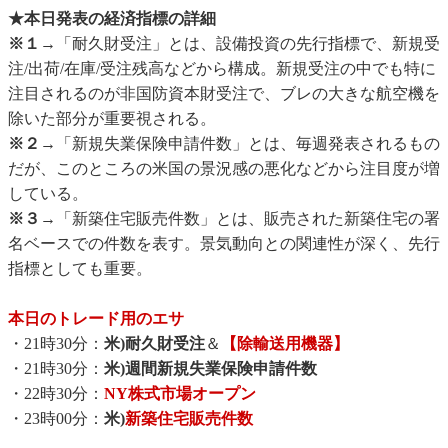
★本日発表の経済指標の詳細
※１
→「耐久財受注」とは、設備投資の先行指標で、新規受
注/出荷/在庫/受注残高などから構成。新規受注の中でも特に
注目されるのが非国防資本財受注で、ブレの大きな航空機を
除いた部分が重要視される。
※２
→「新規失業保険申請件数」とは、毎週発表されるもの
だが、このところの米国の景況感の悪化などから注目度が増
している。
※３
→「新築住宅販売件数」とは、販売された新築住宅の署
名ベースでの件数を表す。景気動向との関連性が深く、先行
指標としても重要。
本日のトレード用のエサ
・21時30分：
米)耐久財受注
＆
【除輸送用機器】
・21時30分：
米)週間新規失業保険申請件数
・22時30分：
NY株式市場オープン
・23時00分：
米)
新築住宅販売件数