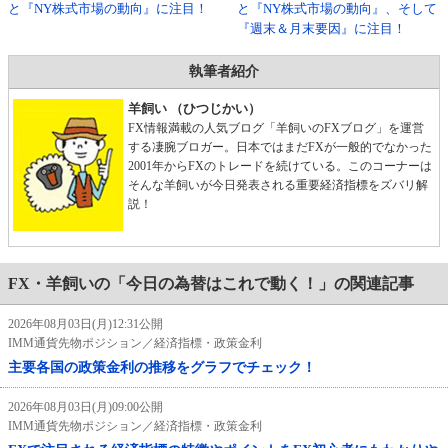
と『NY株式市場の動向』に注目！
と『NY株式市場の動向』、そして
『週末＆月末要因』に注目！
執筆者紹介
羊飼い （ひつじかい）
FX情報満載の人気ブログ「羊飼いのFXブログ」を運営
する凄腕ブロガー。日本ではまだFXが一般的でなかった
2001年からFXのトレードを続けている。このコーナーは
そんな羊飼いが今日発表される重要経済指標をズバリ解
説！
FX・羊飼いの「今日の為替はこれで動く！」の関連記事
2026年08月03日(月)12:31公開
IMM通貨先物ポジション／経済指標・政策金利
主要各国の政策金利の推移をグラフでチェック！
2026年08月03日(月)09:00公開
IMM通貨先物ポジション／経済指標・政策金利