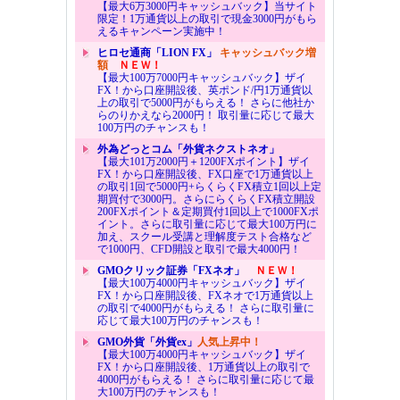
【最大6万3000円キャッシュバック】当サイト
限定！1万通貨以上の取引で現金3000円がもら
えるキャンペーン実施中！
ヒロセ通商「LION FX」
キャッシュバック増
額
ＮＥＷ！
【最大100万7000円キャッシュバック】ザイ
FX！から口座開設後、英ポンド/円1万通貨以
上の取引で5000円がもらえる！ さらに他社か
らのりかえなら2000円！ 取引量に応じて最大
100万円のチャンスも！
外為どっとコム「外貨ネクストネオ」
【最大101万2000円＋1200FXポイント】ザイ
FX！から口座開設後、FX口座で1万通貨以上
の取引1回で5000円+らくらくFX積立1回以上定
期買付で3000円。さらにらくらくFX積立開設
200FXポイント＆定期買付1回以上で1000FXポ
イント。さらに取引量に応じて最大100万円に
加え、スクール受講と理解度テスト合格など
で1000円、CFD開設と取引で最大4000円！
GMOクリック証券「FXネオ」
ＮＥＷ！
【最大100万4000円キャッシュバック】ザイ
FX！から口座開設後、FXネオで1万通貨以上
の取引で4000円がもらえる！ さらに取引量に
応じて最大100万円のチャンスも！
GMO外貨「外貨ex」
人気上昇中！
【最大100万4000円キャッシュバック】ザイ
FX！から口座開設後、1万通貨以上の取引で
4000円がもらえる！ さらに取引量に応じて最
大100万円のチャンスも！