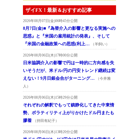
ザイFX！最新＆おすすめ記事
2026年08月07日(金)06時45分公開
8月7日(金)■『為替介入の影響と更なる実施への
思惑』と『米国の雇用統計の発表』、そして
『米国の金融政策への思惑(利上…
（羊飼い）
2026年08月06日(木)17時00分公開
日米協調介入の影響で円は一時的に方向感を失
いそうだが、米ドル/円の円安トレンド継続は変
えない！9月日銀会合がターニング…
（今井雅
人）
2026年08月06日(木)15時29分公開
それぞれの解釈でもって鎮静化してきた中東情
勢、ボラティリティ上がりかけたドル円またも
膠着
（持田有紀子）
2026年08月06日(木)13時20分公開