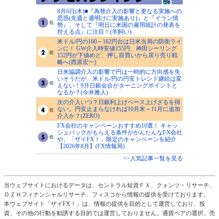
8月6日(木)■『為替介入の影響と更なる実施への
思惑(先週と週明けに実施あり)』と『イラン情
勢』、そして『明日に米国の雇用統計の発表を
控える点』に注目！(羊飼い)
米ドル/円の160～162円台は日米当局の防衛ライ
ンに！ GW介入時安値155円、神田シーリング
152円が下値めど、押し目買いから戻り売り戦
略へ(西原宏一)
日米協調介入の影響で円は一時的に方向感を失
いそうだが、米ドル/円の円安トレンド継続は変
えない！9月日銀会合がターニングポイントと
なるか？(今井雅人)
次の介入いつ？日銀利上げペース上げざるを得
ない。円安止まらなければ10月末～11月に追加
介入か？(ZERO)
FX会社のキャンペーンおすすめ10選！ キャッ
シュバックがもらえる条件がかんたんなFX会社
や、「ザイFX！」限定のキャンペーンを紹介
【2026年8月】(FX情報局)
>>人気記事一覧を見る
当ウェブサイトにおけるデータは、セントラル短資ＦＸ、クォンツ・リサーチ、
ＤＺＨフィナンシャルリサーチ、フィスコから情報の提供を受けております。
本ウェブサイト「ザイFX！」は、情報の提供を目的として運営しており、投
資、その他の行動を勧誘する目的では運営しておりません。通貨ペアの選択、売