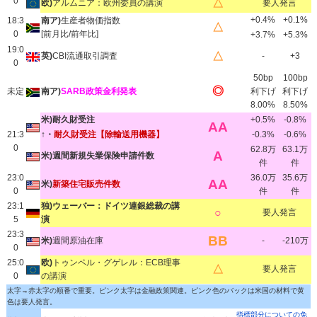
0
△
欧)
アルムニア：欧州委員の講演
要人発言
+0.4%
+0.1%
18:3
南ア)
生産者物価指数
△
0
[前月比/前年比]
+3.7%
+5.3%
19:0
△
英)
CBI流通取引調査
-
+3
0
50bp
100bp
◎
未定
南ア)
SARB政策金利発表
利下げ
利下げ
8.00%
8.50%
米)耐久財受注
+0.5%
-0.8%
AA
21:3
↑・
耐久財受注【除輸送用機器】
-0.3%
-0.6%
0
62.8万
63.1万
A
米)週間新規失業保険申請件数
件
件
23:0
36.0万
35.6万
AA
米)
新築住宅販売件数
0
件
件
23:1
独)ウェーバー：ドイツ連銀総裁の講
○
要人発言
5
演
23:3
BB
米)
週間原油在庫
-
-210万
0
25:0
欧)
トゥンペル・グゲレル：ECB理事
△
要人発言
0
の講演
太字→赤太字の順番で重要。ピンク太字は金融政策関連。ピンク色のバックは米国の材料で黄
色は要人発言。
指標部分についての免