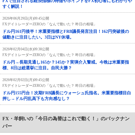
FXで注目される経済指標の特徴やポイントをFX初心者にもわかりや
すく解説！
2026年06月29日(月)09:45公開
FXデイトレーダーZEROの「なんで動いた？ 昨日の相場」
ドル円161円後半！米重要指標とFRB議長発言注目！162円突破後の
値動きに注目したい。3日はNY休場。
2026年02月04日(水)09:38公開
FXデイトレーダーZEROの「なんで動いた？ 昨日の相場」
ドル円→長期見通し165か？145か？実弾介入警戒。今晩は米重要指
標、8日は総選挙に注目。自民大勝？
2026年02月02日(月)09:45公開
FXデイトレーダーZEROの「なんで動いた？ 昨日の相場」
ドル円155円台！次期FRB議長にウォーシュ氏指名。米重要指標目白
押し→ドル円乱高下も方向感なし？
FX・羊飼いの「今日の為替はこれで動く！」のバックナン
バー