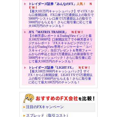
トレイダーズ証券「みんなのFX」
人気！
Ｎ
ＥＷ！
【最大101万円キャッシュバック】ザイFX！か
ら口座開設後、FX口座で5万通貨以上の取引で
5000円+シストレ口座で5万通貨以上の取引で
5000円がもらえる！ さらに取引量に応じて最
大100万円のチャンスも！
JFX「MATRIX TRADER」
ＮＥＷ！
【小林芳彦レポート＆TradingViewインジと最
大100万5000円】口座開設完了で小林芳彦オリ
ジナルレポート「FXスキャルピングのコツ」
およびTradingView専用インジケーター「コバ
スキャインジ」当日プレゼント＆専用フォー
ムからの申込と合計1万通貨以上の新規取引で
5000円キャッシュバック！さらに取引量に応
じて最大100万円のチャンスも！
トレイダーズ証券「LIGHT FX」
ＮＥＷ！
【最大100万3000円キャッシュバック】ザイ
FX！から口座開設後、LIGHT FXで5万通貨以
上の取引で3000円がもらえる！さらに取引量
に応じて最大100万円のチャンスも！
注目のFXキャンペーン
スプレッド（取引コスト）