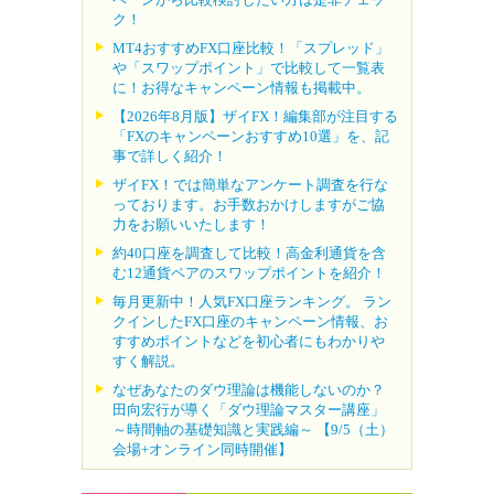
ク！
MT4おすすめFX口座比較！「スプレッド」
や「スワップポイント」で比較して一覧表
に！お得なキャンペーン情報も掲載中。
【2026年8月版】ザイFX！編集部が注目する
「FXのキャンペーンおすすめ10選」を、記
事で詳しく紹介！
ザイFX！では簡単なアンケート調査を行な
っております。お手数おかけしますがご協
力をお願いいたします！
約40口座を調査して比較！高金利通貨を含
む12通貨ペアのスワップポイントを紹介！
毎月更新中！人気FX口座ランキング。 ラン
クインしたFX口座のキャンペーン情報、お
すすめポイントなどを初心者にもわかりや
すく解説。
なぜあなたのダウ理論は機能しないのか？
田向宏行が導く「ダウ理論マスター講座」
～時間軸の基礎知識と実践編～ 【9/5（土）
会場+オンライン同時開催】