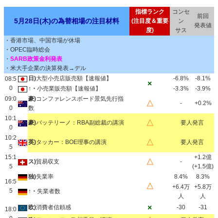
指標ランク
コンセ
前回
5月28日(木)の為替相場の注目材料
(注目度＆重要
ン
発表値
度)
サス
・香港市場、中国市場が休場
・OPEC臨時総会
・
SARB政策金利発表
・米大手企業の決算発表→デル
日)
大型小売店販売額【速報値】
-6.8%
-8.1%
08:5
×
0
↑・
小売業販売額【速報値】
-3.3%
-3.9%
09:0
豪)
コンファレンスボード景気先行指
△
-
+0.2%
0
数
10:1
△
豪)
バッテリーノ：RBA副総裁の講演
要人発言
0
10:2
△
英)
タッカー：BOE理事の講演
要人発言
5
15:1
+1.2億
△
ス)
貿易収支
-
5
(+1.5億)
独)
失業率
8.4%
8.3%
16:5
△
+6.4万
+5.8万
5
↑・
失業者数
人
人
×
欧)
消費者信頼感
-30
-31
18:0