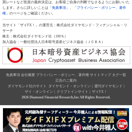
買レートなど投資の最終決定は、お客様ご自身の判断でなさるようにお願いいた
します。さらに詳しいことは
「免責事項」
、
「プライバシー・ポリシー、著作
権」
のページをご確認ください。
当サイト「ザイFX！」の運営元：株式会社ダイヤモンド・フィナンシャル・リ
サーチ
株主：株式会社ダイヤモンド社（100％）
加入協会：一般社団法人日本暗号資産ビジネス協会（ＪＣＢＡ）
免責事項
会社概要
プライバシー・ポリシー、著作権
サイトマップ
タグ一覧
広告のご案内
ダイヤモンド社のサイト
ダイヤモンド・オンライン
|
週刊ダイヤモンド
|
ザイ・オンライン
|
クリプトインサイト
|
ザイFX！
2026 Diamond Financial Research,Inc All Rights Reserved.