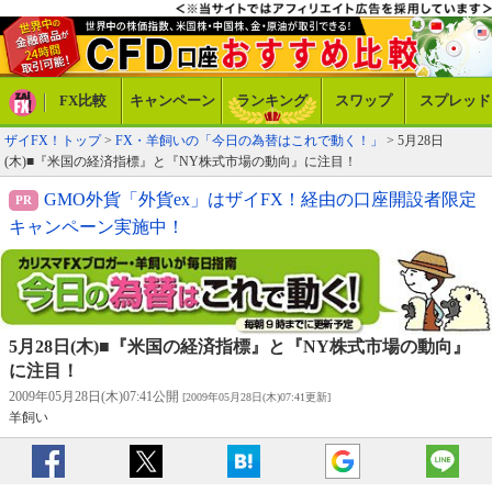
FX比較
キャンペーン
ランキング
スワップ
スプレッド
ザイFX！トップ
>
FX・羊飼いの「今日の為替はこれで動く！」
> 5月28日
(木)■『米国の経済指標』と『NY株式市場の動向』に注目！
GMO外貨「外貨ex」はザイFX！経由の口座開設者限定
キャンペーン実施中！
5月28日(木)■『米国の経済指標』と『NY株式市場の動向』
に注目！
2009年05月28日(木)07:41公開
[2009年05月28日(木)07:41更新]
羊飼い