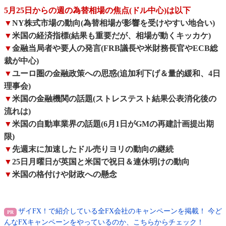
5月25日からの週の為替相場の焦点(ドル中心)は以下
▼
NY株式市場の動向(為替相場が影響を受けやすい地合い)
▼
米国の経済指標(結果も重要だが、相場が動くキッカケ)
▼
金融当局者や要人の発言(FRB議長や米財務長官やECB総
裁が中心)
▼
ユーロ圏の金融政策への思惑(追加利下げ＆量的緩和、4日
理事会)
▼
米国の金融機関の話題(ストレステスト結果公表消化後の
流れは)
▼
米国の自動車業界の話題(6月1日がGMの再建計画提出期
限)
▼
先週末に加速したドル売りヨリの動向の継続
▼
25日月曜日が英国と米国で祝日＆連休明けの動向
▼
米国の格付けや財政への懸念
ザイFX！で紹介している全FX会社のキャンペーンを掲載！ 今ど
んなFXキャンペーンをやっているのか、こちらからチェック！