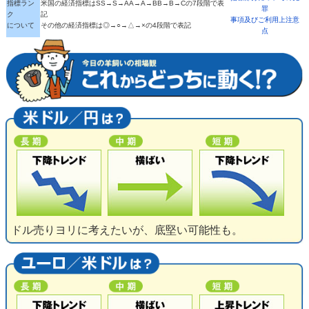
指標ラン
米国の経済指標はSS→S→AA→A→BB→B→Cの7段階で表
罪
ク
記
事項及びご利用上注意
について
その他の経済指標は◎→○→△→×の4段階で表記
点
ドル売りヨリに考えたいが、底堅い可能性も。