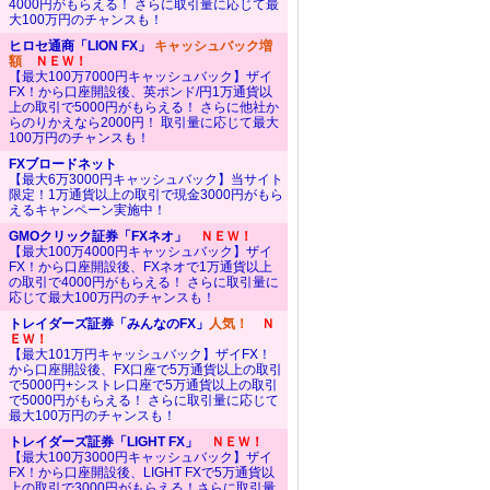
4000円がもらえる！ さらに取引量に応じて最
大100万円のチャンスも！
ヒロセ通商「LION FX」
キャッシュバック増
額
ＮＥＷ！
【最大100万7000円キャッシュバック】ザイ
FX！から口座開設後、英ポンド/円1万通貨以
上の取引で5000円がもらえる！ さらに他社か
らのりかえなら2000円！ 取引量に応じて最大
100万円のチャンスも！
FXブロードネット
【最大6万3000円キャッシュバック】当サイト
限定！1万通貨以上の取引で現金3000円がもら
えるキャンペーン実施中！
GMOクリック証券「FXネオ」
ＮＥＷ！
【最大100万4000円キャッシュバック】ザイ
FX！から口座開設後、FXネオで1万通貨以上
の取引で4000円がもらえる！ さらに取引量に
応じて最大100万円のチャンスも！
トレイダーズ証券「みんなのFX」
人気！
Ｎ
ＥＷ！
【最大101万円キャッシュバック】ザイFX！
から口座開設後、FX口座で5万通貨以上の取引
で5000円+シストレ口座で5万通貨以上の取引
で5000円がもらえる！ さらに取引量に応じて
最大100万円のチャンスも！
トレイダーズ証券「LIGHT FX」
ＮＥＷ！
【最大100万3000円キャッシュバック】ザイ
FX！から口座開設後、LIGHT FXで5万通貨以
上の取引で3000円がもらえる！さらに取引量