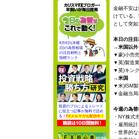
金融不安は
けている。
として突如
本日の注目
8月6日(木曜
→米国以外
日)の為替相場
の注目材料と
▼豪)小売
指標ランク
▼英)製造業
▼英)キン
→米国
▼米)ISM
▼金融当局
投資のプロによるトレード
今週の為替
に役立つ記事が無料で読め
る！
FXメルマガも配信中！
・NY株式
・雇用統計
・世界的な