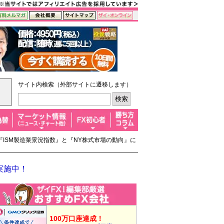
サイト内検索（外部サイトに遷移します）
『ISM製造業景況指数』と『NY株式市場の動向』に
実施中！
100万口座達成！