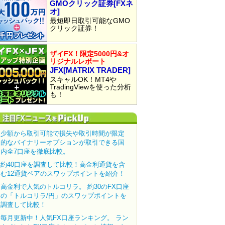
GMOクリック証券[FXネ
オ]
最短即日取引可能なGMO
クリック証券！
ザイFX！限定5000円&オ
リジナルレポート
JFX[MATRIX TRADER]
スキャルOK！MT4や
TradingViewを使った分析
も！
少額から取引可能で損失や取引時間が限定
的なバイナリーオプションが取引できる国
内全7口座を徹底比較。
約40口座を調査して比較！高金利通貨を含
む12通貨ペアのスワップポイントを紹介！
高金利で人気のトルコリラ。 約30のFX口座
の「トルコリラ/円」のスワップポイントを
調査して比較！
毎月更新中！人気FX口座ランキング。 ラン