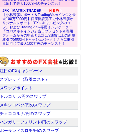
に応じて最大100万円のチャンスも！
JFX「MATRIX TRADER」
ＮＥＷ！
【小林芳彦レポート＆TradingViewインジと最
大100万5000円】口座開設完了で小林芳彦オ
リジナルレポート「FXスキャルピングのコ
ツ」およびTradingView専用インジケーター
「コバスキャインジ」当日プレゼント＆専用
フォームからの申込と合計1万通貨以上の新規
取引で5000円キャッシュバック！さらに取引
量に応じて最大100万円のチャンスも！
注目のFXキャンペーン
スプレッド（取引コスト）
スワップポイント
トルコリラ/円のスワップ
メキシコペソ/円のスワップ
チェココルナ/円のスワップ
ハンガリーフォリント/円のスワップ
ポーランドズロチ/円のスワップ