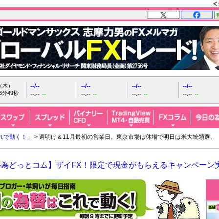
日（木）
--/--
--/--
--/--
--/--
6分50秒
--.--
--
--.--
--
--.--
--
--.--
--
れで動く！」
> 週明け＆11月最初の営業日。東京市場は休場で明日は米大統領選。
外為どっとコム】ザイFX！限定で現金がもらえるキャンペーン