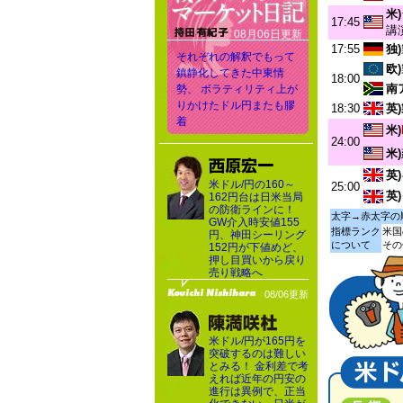
米)
17:45
講
08月06日更新
17:55
独)
それぞれの解釈でもって
欧)
鎮静化してきた中東情
18:00
南
勢、 ボラティリティ上が
りかけたドル円またも膠
18:30
英
着
米)
24:00
米)
英)
米ドル/円の160～
25:00
英)
162円台は日米当局
の防衛ラインに！
太字→赤太字の
GW介入時安値155
指標ランク
米国
円、神田シーリング
について
その
152円が下値めど、
押し目買いから戻り
売り戦略へ
08/06更新
米ドル/円が165円を
突破するのは難しい
とみる！ 金利差で考
えれば近年の円安の
進行は異例で、正当