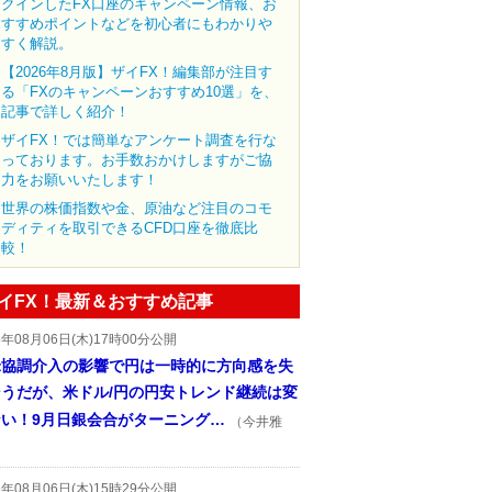
クインしたFX口座のキャンペーン情報、お
すすめポイントなどを初心者にもわかりや
すく解説。
【2026年8月版】ザイFX！編集部が注目す
る「FXのキャンペーンおすすめ10選」を、
記事で詳しく紹介！
ザイFX！では簡単なアンケート調査を行な
っております。お手数おかけしますがご協
力をお願いいたします！
世界の株価指数や金、原油など注目のコモ
ディティを取引できるCFD口座を徹底比
較！
イFX！最新＆おすすめ記事
6年08月06日(木)17時00分公開
米協調介入の影響で円は一時的に方向感を失
そうだが、米ドル/円の円安トレンド継続は変
ない！9月日銀会合がターニング…
（今井雅
6年08月06日(木)15時29分公開