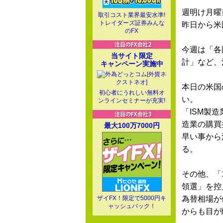
週明け月曜
取引コスト業界最安水準!
トレイダーズ証券みんな
昨日から米
のFX
今週は「各
当サイト限定
計」など、
キャンペーン実施中
本日の米国
初心者にうれしい無料オ
い。
ンラインセミナーが充実!
「ISM製
造業の購買
最大100万7000円
早い事から
る。
その他、「
領選」を控
ザイFX！限定で5000円キ
為替相場が
ャッシュバック！
からも目が