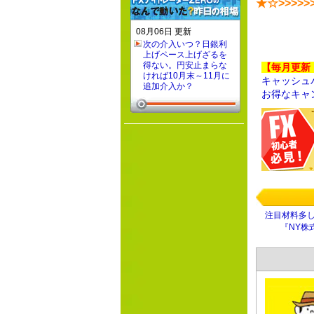
★☆>>>>>
08月06日 更新
次の介入いつ？日銀利
上げペース上げざるを
得ない。円安止まらな
【毎月更新
ければ10月末～11月に
キャッシュ
追加介入か？
お得なキャ
注目材料多
『NY株