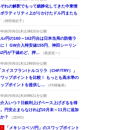
れぞれの解釈でもって鎮静化してきた中東情
、ボラティリティ上がりかけたドル円またも
着
（持田有紀子）
6年08月06日(木)13時20分公開
ル/円の160～162円台は日米当局の防衛ラ
に！ GW介入時安値155円、神田シーリン
52円が下値めど、押…
（西原宏一）
6年08月06日(木)12時00分公開
「スイスフラン/トルコリラ（CHF/TRY）」
スワップポイントを比較！ もっとも高水準の
ワップポイントを提供し…
（FX情報局）
6年08月06日(木)09時21分公開
の介入いつ？日銀利上げペース上げざるを得
。円安止まらなければ10月末～11月に追加
入か？
（ZERO）
「メキシコペソ/円」のスワップポイント
！