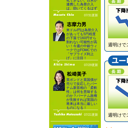
化できない。日米が
連携した為替介入
は、効いてくるはず
07/31更新
米ドル/円は為替介入
があっても5円程度
の下落で160円すら
割れない可能性が高
週明けで
い！今週の中銀ウィ
ークではFOMCでの
「サプライズ利上
げ」に注目！
07/29更新
英ポンドと英国債が
売りで反応したバー
ナム新首相の「柔軟
性」は何を意味する
のか？バーナム政権
が失敗すれば英国の
将来は本当に厳しい
ものになる！
週明けで
07/21更新