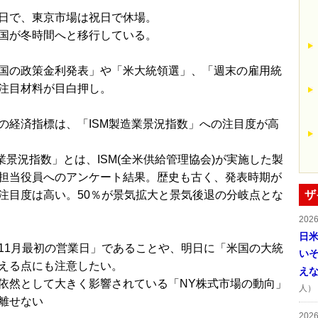
日で、東京市場は祝日で休場。
国が冬時間へと移行している。
国の政策金利発表」や「米大統領選」、「週末の雇用統
注目材料が目白押し。
の経済指標は、「ISM製造業景況指数」への注目度が高
造業景況指数」とは、ISM(全米供給管理協会)が実施した製
担当役員へのアンケート結果。歴史も古く、発表時期が
注目度は高い。50％が景気拡大と景気後退の分岐点とな
ザ
202
日
11月最初の営業日」であることや、明日に「米国の大統
い
える点にも注意したい。
え
依然として大きく影響されている「NY株式市場の動向」
人）
離せない
202