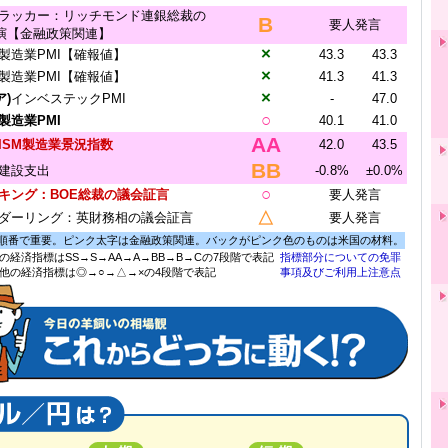
ラッカー：リッチモンド連銀総裁の
B
要人発言
演【金融政策関連】
×
製造業PMI【確報値】
43.3
43.3
×
製造業PMI【確報値】
41.3
41.3
×
ア)
インベステックPMI
-
47.0
○
)製造業PMI
40.1
41.0
AA
ISM製造業景況指数
42.0
43.5
BB
建設支出
-0.8%
±0.0%
○
キング：BOE総裁の議会証言
要人発言
△
ダーリング：英財務相の議会証言
要人発言
順番で重要。ピンク太字は金融政策関連。バックがピンク色のものは米国の材料。
の経済指標はSS→S→AA→A→BB→B→Cの7段階で表記
指標部分についての免罪
他の経済指標は◎→○→△→×の4段階で表記
事項及びご利用上注意点