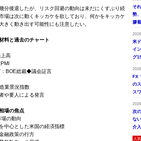
そ
幾分後退したが、リスク回避の動向は未だにくすぶり続
勢
市場は次に動くキッカケを欲しており、何かをキッカケ
膠
大きく動き出す可能性にも注意したい。
202
材料と過去のチャート
米ド
イン
売上高
グ1
PMI
202
グ：BOE総裁◆議会証言
FX
の
製造業景況指数
ス
者や要人による発言
202
相場の焦点
次
市場の動向
ない
を中心とした米国の経済指標
介
金融政策の行方
人気