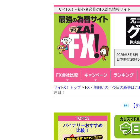
ザイFX！ - 初心者必見のFX総合情報サイト
2026年8月6
日本時間20時3
ザイFX！トップ
>
FX・羊飼いの「今日の為替はこ
注目！
【
バイナリーおすすめ
比較！