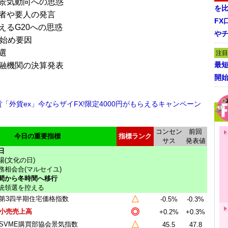
景気動向への思惑
を
者や要人の発言
FX
えるG20への思惑
や
月始め要因
選
注目
最短
融機関の決算発表
開
貨「外貨ex」今ならザイFX!限定4000円がもらえるキャンペーン
コンセン
前回
今日の重要指標
指標ランク
サス
発表値
日
(文化の日)
務相会合(マルセイユ)
間から冬時間へ移行
統領選を控える
△
第3四半期住宅価格指数
-0.5%
-0.3%
◎
小売売上高
+0.2%
+0.3%
△
SVME購買部協会景気指数
45.5
47.8