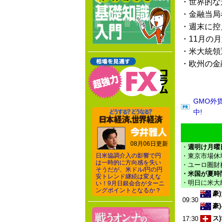
・世界的な
・金融当局
・週末に控
・11月の
・米大統領
・欧州の金
GMO外
中!
08月06日更新
・
週明け月曜
日米協調介入の影響で円
・東京市場休場
は一時的に方向感を失い
・ユーロ圏財
そうだが、米ドル/円の円
・米国が夏時
安トレンド継続は変えな
・明日に米大
い！9月日銀会合がターニ
ングポイントとなるか？
豪)
09:30
豪)
ス)
17:30