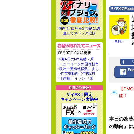
国内全7口座を定期的に調
査してスペック比較
羊飼い
2
08月07日 04:43更新
8月6日のNY為替・原
ニューヨーク外国為替市
欧州主要株式指数、まち
NY市場動向（午後2時
【速報】 イラン 「米
【GM
ザイFX！限定
能！
キャンペーン実施中
本日の為替
の動向』に