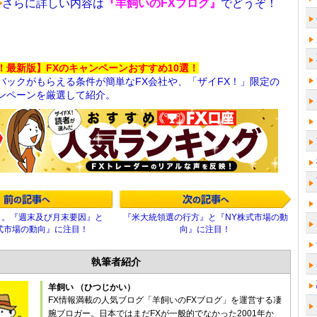
>
さらに詳しい内容は
『羊飼いのFXブログ』
でどうぞ！
！最新版】FXのキャンペーンおすすめ10選！
バックがもらえる条件が簡単なFX会社や、「ザイFX！」限定の
ンペーンを厳選して紹介。
し。『週末及び月末要因』と
『米大統領選の行方』と『NY株式市場の動
式市場の動向』に注目！
向』に注目！
執筆者紹介
羊飼い （ひつじかい）
FX情報満載の人気ブログ「羊飼いのFXブログ」を運営する凄
腕ブロガー。日本ではまだFXが一般的でなかった2001年か