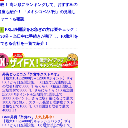
比較！ 高い順にランキングして、おすすめの
口座も紹介！ 「メキシコペソ/円」の見通し
チャートも確認
FX口座開設をお急ぎの方は要チェック！
！
30分～当日中に手続きが完了し、FX取引を
始できる会社を一覧で紹介！
外為どっとコム「外貨ネクストネオ」
【最大101万2000円＋1200FXポイント】ザイ
FX！から口座開設後、FX口座で1万通貨以上
の取引1回で5000円+らくらくFX積立1回以上
定期買付で3000円。さらにらくらくFX積立開
設200FXポイント＆定期買付1回以上で
1000FXポイント。さらに取引量に応じて最大
100万円に加え、スクール受講と理解度テスト
合格などで1000円、CFD開設と取引で最大
4000円！
GMO外貨「外貨ex」
人気上昇中！
【最大100万4000円キャッシュバック】ザイ
FX！から口座開設後、1万通貨以上の取引で