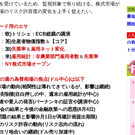
を受けているため、監視対象で有り続ける。株式市場が
注目
場のリスク許容度の変化を上手く捉えたい。
最短
開
ード用のエサ
分：
欧)トリシェ：ECB総裁の講演
人気
分：
英)生産者物価指数
＆
【コア】
の
分：
加)
失業率
＆
雇用ネット変化
ト
分：
米)
雇用統計：非農業部門雇用者数
＆
失業率
分：
NY株式市場オープン
らの週の為替相場の焦点(ドル中心)は以下
市場の動向(相関性は薄れてきているが、影響は継続)
済指標(目白押しの中、週末の雇用統計が中心)
者や要人の発言(バーナンキの証言や講演中心)
事会の結果と今後の金融政策への思惑(6月4日)
問題の結果と影響(6月1日が再建計画提出期限)
のリスク許容の動向(リスク志向の流れ)
ヨリ地合いの継続(ドル売り加速中)