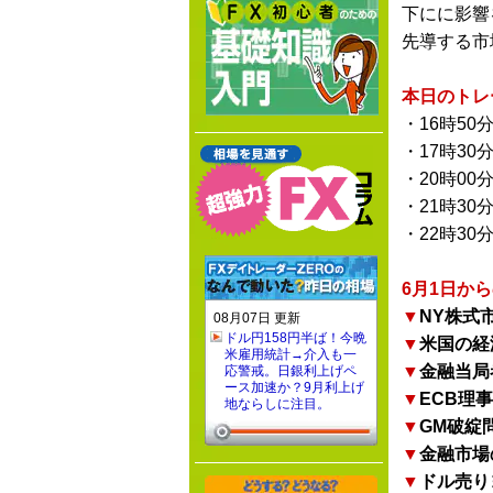
下にに影響
先導する市
本日のトレ
・16時50
・17時30
・20時00
・21時30
・22時30
6月1日か
▼
NY株式
08月07日 更新
ドル円158円半ば！今晩
▼
米国の経
米雇用統計→介入も一
▼
金融当局
応警戒。日銀利上げペ
ース加速か？9月利上げ
▼
ECB理
地ならしに注目。
▼
GM破綻
▼
金融市場
▼
ドル売り