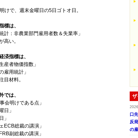
会明けで、週末金曜日の5日ゴトオ日。
指標は、
統計：非農業部門雇用者数＆失業率」
が高い。
経済指標は、
生産者物価指数」
の雇用統計」
注目材料。
外では、
ザ
理事会明けである点」
202
曜日」
口
日」
反発
ェECB総裁の講演」
の
FRB副総裁の講演」