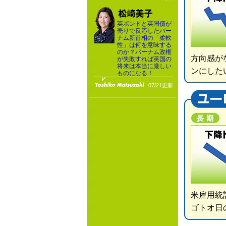
英ポンドと英国債が
売りで反応したバー
ナム新首相の「柔軟
性」は何を意味する
のか？バーナム政権
方向感が
が失敗すれば英国の
将来は本当に厳しい
ンにした
ものになる！
07/21更新
米雇用統
ゴトオ日