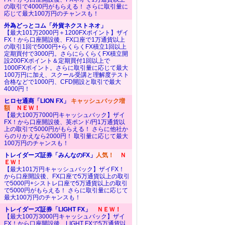
の取引で4000円がもらえる！ さらに取引量に
応じて最大100万円のチャンスも！
外為どっとコム「外貨ネクストネオ」
【最大101万2000円＋1200FXポイント】ザイ
FX！から口座開設後、FX口座で1万通貨以上
の取引1回で5000円+らくらくFX積立1回以上
定期買付で3000円。さらにらくらくFX積立開
設200FXポイント＆定期買付1回以上で
1000FXポイント。さらに取引量に応じて最大
100万円に加え、スクール受講と理解度テスト
合格などで1000円、CFD開設と取引で最大
4000円！
ヒロセ通商「LION FX」
キャッシュバック増
額
ＮＥＷ！
【最大100万7000円キャッシュバック】ザイ
FX！から口座開設後、英ポンド/円1万通貨以
上の取引で5000円がもらえる！ さらに他社か
らのりかえなら2000円！ 取引量に応じて最大
100万円のチャンスも！
トレイダーズ証券「みんなのFX」
人気！
Ｎ
ＥＷ！
【最大101万円キャッシュバック】ザイFX！
から口座開設後、FX口座で5万通貨以上の取引
で5000円+シストレ口座で5万通貨以上の取引
で5000円がもらえる！ さらに取引量に応じて
最大100万円のチャンスも！
トレイダーズ証券「LIGHT FX」
ＮＥＷ！
【最大100万3000円キャッシュバック】ザイ
FX！から口座開設後、LIGHT FXで5万通貨以