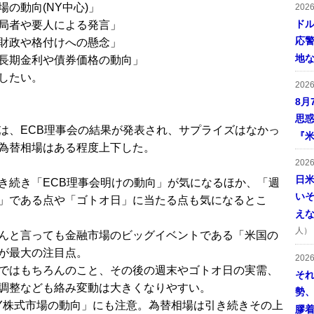
場の動向(NY中心)」
202
ドル
局者や要人による発言」
応
財政や格付けへの懸念」
地
長期金利や債券価格の動向」
したい。
202
8月
思
は、ECB理事会の結果が発表され、サプライズはなかっ
『米
為替相場はある程度上下した。
202
日
き続き「ECB理事会明けの動向」が気になるほか、「週
い
」である点や「ゴトオ日」に当たる点も気になるとこ
え
人）
んと言っても金融市場のビッグイベントである「米国の
が最大の注目点。
202
ではもちろんのこと、その後の週末やゴトオ日の実需、
そ
調整なども絡み変動は大きくなりやすい。
勢
Y株式市場の動向」にも注意。為替相場は引き続きその上
膠