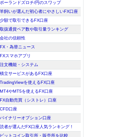
ポーランドズロチ/円のスワップ
羊飼いが選んだ初心者にやさしいFX口座
少額で取引できるFX口座
取扱通貨ペア数や取引量ランキング
会社の信頼性
FX・為替ニュース
FXスマホアプリ
注文機能・システム
積立サービスがあるFX口座
TradingViewを使えるFX口座
MT4やMT5を使えるFX口座
FX自動売買（シストレ）口座
CFD口座
バイナリーオプション口座
読者が選んだFX口座人気ランキング！
ビットコイン取引所・販売所を比較