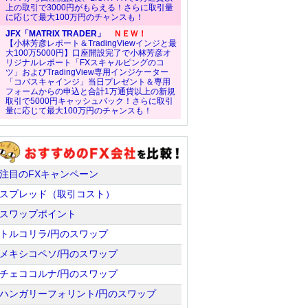
上の取引で3000円がもらえる！さらに取引量
に応じて最大100万円のチャンスも！
JFX「MATRIX TRADER」
ＮＥＷ！
【小林芳彦レポート＆TradingViewインジと最
大100万5000円】口座開設完了で小林芳彦オ
リジナルレポート「FXスキャルピングのコ
ツ」およびTradingView専用インジケーター
「コバスキャインジ」当日プレゼント＆専用
フォームからの申込と合計1万通貨以上の新規
取引で5000円キャッシュバック！さらに取引
量に応じて最大100万円のチャンスも！
注目のFXキャンペーン
スプレッド（取引コスト）
スワップポイント
トルコリラ/円のスワップ
メキシコペソ/円のスワップ
チェココルナ/円のスワップ
ハンガリーフォリント/円のスワップ