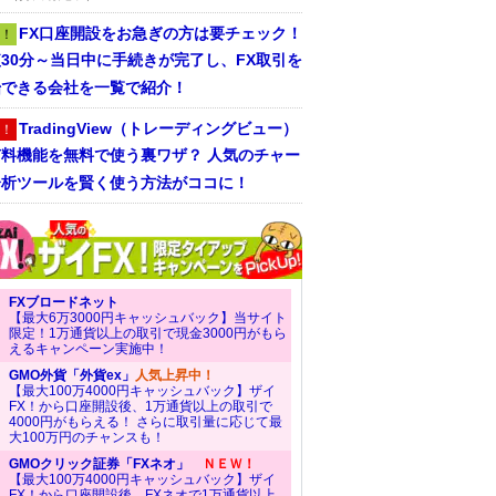
FX口座開設をお急ぎの方は要チェック！
！
30分～当日中に手続きが完了し、FX取引を
始できる会社を一覧で紹介！
TradingView（トレーディングビュー）
！
有料機能を無料で使う裏ワザ？ 人気のチャー
分析ツールを賢く使う方法がココに！
FXブロードネット
【最大6万3000円キャッシュバック】当サイト
限定！1万通貨以上の取引で現金3000円がもら
えるキャンペーン実施中！
GMO外貨「外貨ex」
人気上昇中！
【最大100万4000円キャッシュバック】ザイ
FX！から口座開設後、1万通貨以上の取引で
4000円がもらえる！ さらに取引量に応じて最
大100万円のチャンスも！
GMOクリック証券「FXネオ」
ＮＥＷ！
【最大100万4000円キャッシュバック】ザイ
FX！から口座開設後、FXネオで1万通貨以上