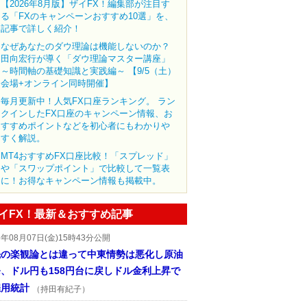
【2026年8月版】ザイFX！編集部が注目す
る「FXのキャンペーンおすすめ10選」を、
記事で詳しく紹介！
なぜあなたのダウ理論は機能しないのか？
田向宏行が導く「ダウ理論マスター講座」
～時間軸の基礎知識と実践編～ 【9/5（土）
会場+オンライン同時開催】
毎月更新中！人気FX口座ランキング。 ラン
クインしたFX口座のキャンペーン情報、お
すすめポイントなどを初心者にもわかりや
すく解説。
MT4おすすめFX口座比較！「スプレッド」
や「スワップポイント」で比較して一覧表
に！お得なキャンペーン情報も掲載中。
イFX！最新＆おすすめ記事
6年08月07日(金)15時43分公開
先の楽観論とは違って中東情勢は悪化し原油
、ドル円も158円台に戻しドル金利上昇で
雇用統計
（持田有紀子）