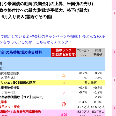
利や米国債の動向(長期金利の上昇、米国債の売り)
政や格付けへの懸念(財政赤字拡大、格下げ懸念)
、6月入り要因(需給やその他)
！で紹介している全FX会社のキャンペーンを掲載！ 今どんなFXキ
ンをやっているのか、こちらからチェック！
指標ランク
コンセン
前回
日(金)の為替相場の注目材料
(注目度＆重要度)
サス
発表値
日
明け
消費者物価指数
+0.2%
+0.9%
△
月比/前年比]
-1.0%
-0.3%
○
トリシェ：ECB総裁の講演
要人発言
生産者物価指数
+0.4%
+0.6%
○
月比/前年比]
-0.4%
+1.2%
生産者物価指数【コア】
[前年比]
-
+2.4%
失業率
8.3%
8.0%
◎
雇用ネット変化
-4.75万人
+3.59万人
雇用統計：非農業部門雇用者数
-53.0万人
-53.9万人
SS