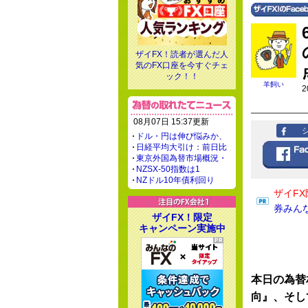
ザイFX！読者が選んだ人
気のFX口座を今すぐチェ
ック！！
羊飼い
2
08月07日 15:37更新
ドル・円は伸び悩みか、
日経平均大引け：前日比
東京外国為替市場概況・
NZSX-50指数は1
NZドル10年債利回り
ザイFX
券みん
ザイFX！限定
キャンペーン実施中
本日の為替
向』、そし