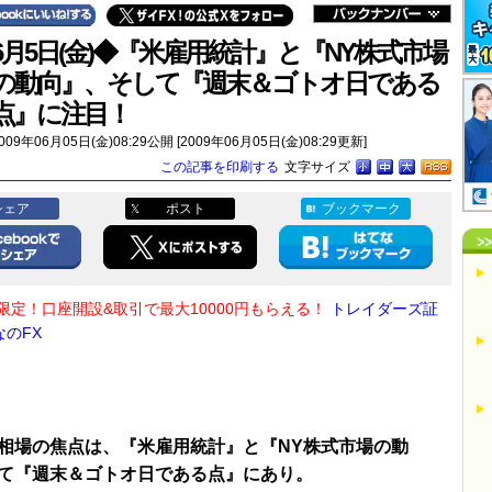
6月5日(金)◆『米雇用統計』と『NY株式市場
の動向』、そして『週末＆ゴトオ日である
点』に注目！
009年06月05日(金)08:29公開 [2009年06月05日(金)08:29更新]
この記事を印刷する
文字サイズ
シェア
ポスト
ブックマーク
限定！口座開設&取引で最大10000円もらえる！
トレイダーズ証
なのFX
相場の焦点は、『米雇用統計』と『NY株式市場の動
て『週末＆ゴトオ日である点』にあり。