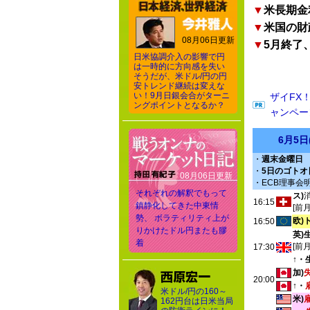
▼
米長期金
▼
米国の財
08月06日更新
▼
5月終了
日米協調介入の影響で円
は一時的に方向感を失い
そうだが、米ドル/円の円
安トレンド継続は変えな
い！9月日銀会合がターニ
ザイFX
ングポイントとなるか？
ャンペー
6月5
・
週末金曜日
・
5日のゴトオ
08月06日更新
・ECB理事会
それぞれの解釈でもって
ス)
16:15
鎮静化してきた中東情
[前
勢、 ボラティリティ上が
欧)
16:50
りかけたドル円またも膠
英)
着
[前
17:30
↑・
加)
20:00
↑・
米ドル/円の160～
米)
162円台は日米当局