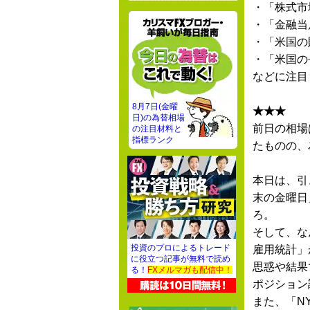
・「株式市
・「金融当
・「米国の
・「米国の
などに注目
8月7日(金曜
★★★
日)の為替相場
前日の相場
の注目材料と
指標ランク
たものの、
本日は、引
末の金曜日
ろ。
そして、な
投資のプロによるトレード
雇用統計」
に役立つ記事が無料で読め
思惑や結果
る！
FXメルマガも配信中！
ポジション
また、「N