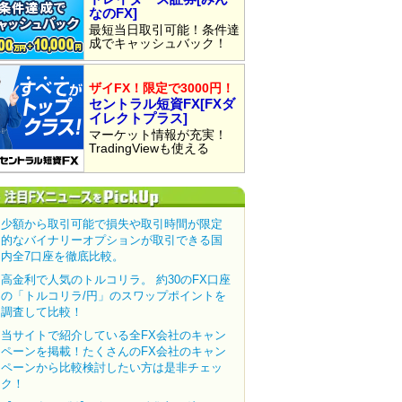
なのFX]
最短当日取引可能！条件達
成でキャッシュバック！
ザイFX！限定で3000円！
セントラル短資FX[FXダ
イレクトプラス]
マーケット情報が充実！
TradingViewも使える
少額から取引可能で損失や取引時間が限定
的なバイナリーオプションが取引できる国
内全7口座を徹底比較。
高金利で人気のトルコリラ。 約30のFX口座
の「トルコリラ/円」のスワップポイントを
調査して比較！
当サイトで紹介している全FX会社のキャン
ペーンを掲載！たくさんのFX会社のキャン
ペーンから比較検討したい方は是非チェッ
ク！