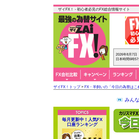
ザイFX！ - 初心者必見のFX総合情報サイト
2026年8月7
日本時間6時57
ザイFX！トップ
>
FX・羊飼いの「今日の為替はこ
みん
毎月更新中！人気FX
口座ランキング