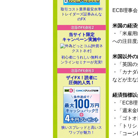
取引コスト業界最安水準!
ECB理事
トレイダーズ証券みんな
のFX
米国の経済
・「米雇用
当サイト限定
キャンペーン実施中
への注目度
米国以外の
初心者にうれしい無料オ
ンラインセミナーが充実!
・「英国の
・「カナダ
ザイFX！読者に
などが主な
圧倒的人気！
経済指標以
・「ECB
・「週末金
・「ゴトオ
・「トリシ
狭いスプレッドと高いス
ワップが魅力！
・「コーン