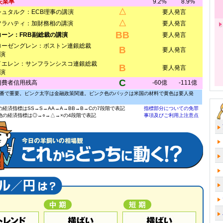
失業率
9.2%
8.9%
△
シュタルク：ECB理事の講演
要人発言
△
フラハティ：加財務相の講演
要人発言
BB
コーン：FRB副総裁の講演
要人発言
ローゼングレン：ボストン連銀総裁
B
要人発言
演
イエレン：サンフランシスコ連銀総裁
B
要人発言
演
C
消費者信用残高
-60億
-111億
番で重要。ピンク太字は金融政策関連。ピンク色のバックは米国の材料で黄色は要人発
の経済指標はSS→S→AA→A→BB→B→Cの7段階で表記
指標部分についての免罪
他の経済指標は◎→○→△→×の4段階で表記
事項及びご利用上注意点