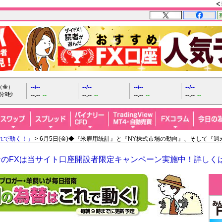
日（金）
--/--
--/--
--/--
--/--
分11秒
--.--
--
--.--
--
--.--
--
--.--
--
れで動く！」
> 6月5日(金)◆『米雇用統計』と『NY株式市場の動向』、そして『
なのFXは当サイト口座開設者限定キャンペーン実施中！詳しく