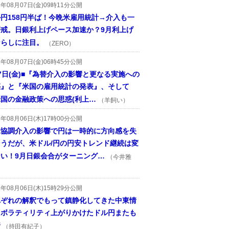
6年08月07日(金)09時11分公開
円158円半ば！今晩米雇用統計→介入も一
警戒。日銀利上げペース加速か？9月利上げ
ならしに注目。
（ZERO）
6年08月07日(金)06時45分公開
7日(金)■『為替介入の影響と更なる実施への
惑』と『米国の雇用統計の発表』、そして
国の金融政策への思惑(利上…
（羊飼い）
6年08月06日(木)17時00分公開
米協調介入の影響で円は一時的に方向感を失
そうだが、米ドル/円の円安トレンド継続は変
ない！9月日銀会合がターニング…
（今井雅
6年08月06日(木)15時29分公開
れぞれの解釈でもって鎮静化してきた中東情
、ボラティリティ上がりかけたドル円またも
着
（持田有紀子）