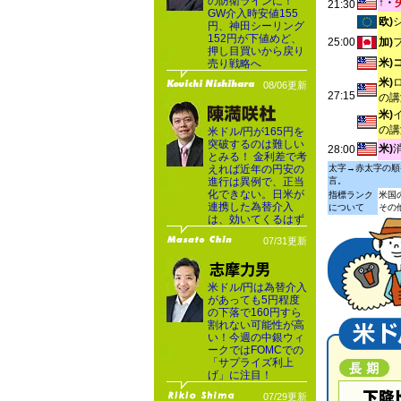
の防衛ラインに！
↑・
21:30
GW介入時安値155
欧)
円、神田シーリング
152円が下値めど、
25:00
加)
押し目買いから戻り
米)
売り戦略へ
米)
08/06更新
27:15
の講
米)
の講
米ドル/円が165円を
突破するのは難しい
米)
28:00
とみる！ 金利差で考
えれば近年の円安の
太字→赤太字の順
進行は異例で、正当
言。
化できない。日米が
指標ランク
米国
連携した為替介入
について
その
は、効いてくるはず
07/31更新
米ドル/円は為替介入
があっても5円程度
の下落で160円すら
割れない可能性が高
い！今週の中銀ウィ
ークではFOMCでの
「サプライズ利上
げ」に注目！
07/29更新