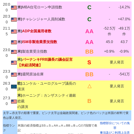
20:0
C
米)
MBA住宅ローン申請指数
-
-14.2%
0
20:3
C
米)
チャレンジャー人員削減数
-
+47.0%
0
21:1
-52.5万
-49.1万
AA
米)
ADP全国雇用者数
5
件
件
AA
米)
ISM非製造業景況指数
45.0
43.7
23:0
BB
米)
製造業受注指数
+0.9%
-0.9%
0
米)
バーナンキFRB議長の議会証言
S
要人発言
【米経済関連】
23:3
BB
米)
週間原油在庫
-
-541万
0
26:3
欧)
ユンケル・ユーログループ議長の
△
要人発言
0
講演
米)
ホーニング：カンザスシティ連銀
27:3
B
総裁
要人発言
0
の講演
太字→赤太字の順番で重要。ピンク太字は金融政策関連。ピンク色のバックは米国の材料で黄
色は要人発言。
指標部分についての免
指標ラン
米国の経済指標はSS→S→AA→A→BB→B→Cの7段階で表
罪
ク
記
事項及びご利用上注意