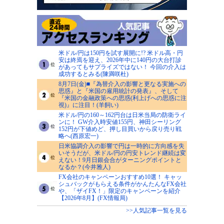
米ドル/円は150円を試す展開に!? 米ドル高・円
安は終焉を迎え、2026年中に140円の大台打診
があってもサプライズではない！ 今回の介入は
成功するとみる(陳満咲杜)
8月7日(金)■『為替介入の影響と更なる実施への
思惑』と『米国の雇用統計の発表』、そして
『米国の金融政策への思惑(利上げへの思惑に注
視)』に注目！(羊飼い)
米ドル/円の160～162円台は日米当局の防衛ライ
ンに！ GW介入時安値155円、神田シーリング
152円が下値めど、押し目買いから戻り売り戦
略へ(西原宏一)
日米協調介入の影響で円は一時的に方向感を失
いそうだが、米ドル/円の円安トレンド継続は変
えない！9月日銀会合がターニングポイントと
なるか？(今井雅人)
FX会社のキャンペーンおすすめ10選！ キャッ
シュバックがもらえる条件がかんたんなFX会社
や、「ザイFX！」限定のキャンペーンを紹介
【2026年8月】(FX情報局)
>>人気記事一覧を見る