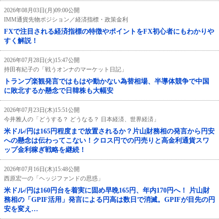
2026年08月03日(月)09:00公開
IMM通貨先物ポジション／経済指標・政策金利
FXで注目される経済指標の特徴やポイントをFX初心者にもわかりや
すく解説！
2026年07月28日(火)15:47公開
持田有紀子の「戦うオンナのマーケット日記」
トランプ楽観発言ではもはや動かない為替相場、半導体競争で中国
に敗北するか懸念で日韓株も大幅安
2026年07月23日(木)15:51公開
今井雅人の「どうする？ どうなる？ 日本経済、世界経済」
米ドル/円は165円程度まで放置されるか？片山財務相の発言から円安
への懸念は伝わってこない！クロス円での円売りと高金利通貨スワ
ップ金利稼ぎ戦略を継続！
2026年07月16日(木)15:48公開
西原宏一の「ヘッジファンドの思惑」
米ドル/円は160円台を着実に固め早晩165円、年内170円へ！ 片山財
務相の「GPIF活用」発言による円高は数日で消滅。GPIFが目先の円
安を変え…