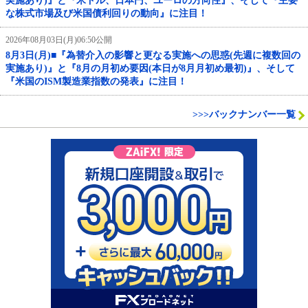
実施あり)』と『米ドル、日本円、ユーロの方向性』、そして『主要
な株式市場及び米国債利回りの動向』に注目！
2026年08月03日(月)06:50公開
8月3日(月)■『為替介入の影響と更なる実施への思惑(先週に複数回の
実施あり)』と『8月の月初め要因(本日が8月月初め最初)』、そして
『米国のISM製造業指数の発表』に注目！
>>>バックナンバー一覧