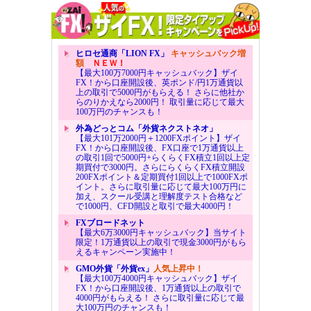
ヒロセ通商「LION FX」
キャッシュバック増
額
ＮＥＷ！
【最大100万7000円キャッシュバック】ザイ
FX！から口座開設後、英ポンド/円1万通貨以
上の取引で5000円がもらえる！ さらに他社か
らのりかえなら2000円！ 取引量に応じて最大
100万円のチャンスも！
外為どっとコム「外貨ネクストネオ」
【最大101万2000円＋1200FXポイント】ザイ
FX！から口座開設後、FX口座で1万通貨以上
の取引1回で5000円+らくらくFX積立1回以上定
期買付で3000円。さらにらくらくFX積立開設
200FXポイント＆定期買付1回以上で1000FXポ
イント。さらに取引量に応じて最大100万円に
加え、スクール受講と理解度テスト合格など
で1000円、CFD開設と取引で最大4000円！
FXブロードネット
【最大6万3000円キャッシュバック】当サイト
限定！1万通貨以上の取引で現金3000円がもら
えるキャンペーン実施中！
GMO外貨「外貨ex」
人気上昇中！
【最大100万4000円キャッシュバック】ザイ
FX！から口座開設後、1万通貨以上の取引で
4000円がもらえる！ さらに取引量に応じて最
大100万円のチャンスも！