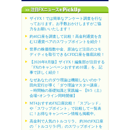
ザイFX！では簡単なアンケート調査を行な
っております。お手数おかけしますがご協
力をお願いいたします！
約40口座を調査して比較！高金利通貨を含
む12通貨ペアのスワップポイントを紹介！
世界の株価指数や金、原油など注目のコモ
ディティを取引できるCFD口座を徹底比較！
【2026年8月版】ザイFX！編集部が注目する
「FXのキャンペーンおすすめ10選」を、記
事で詳しく紹介！
なぜあなたのダウ理論は機能しないのか？
田向宏行が導く「ダウ理論マスター講座」
～時間軸の基礎知識と実践編～ 【9/5（土）
会場+オンライン同時開催】
MT4おすすめFX口座比較！「スプレッド」
や「スワップポイント」で比較して一覧表
に！お得なキャンペーン情報も掲載中。
高金利で人気のトルコリラ。 約30のFX口座
の「トルコリラ/円」のスワップポイントを