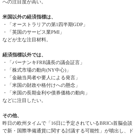
への注目度が高い。
米国以外の経済指標は、
・「オーストラリアの第1四半期GDP」
・「英国のサービス業PMI」
などが主な注目材料。
経済指標以外では、
・「バーナンキFRB議長の議会証言」
・「株式市場の動向(NY中心)」
・「金融当局者や要人による発言」
・「米国の財政や格付けへの懸念」
・「米国の長期金利や債券価格の動向」
などに注目したい。
その他、
昨日の欧州タイムで「16日に予定されているBRICs首脳会談
で新・国際準備通貨に関する討議する可能性」が噴出し、ド