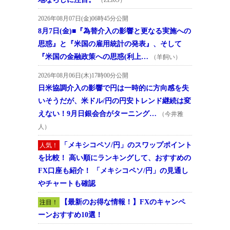
2026年08月07日(金)06時45分公開
8月7日(金)■『為替介入の影響と更なる実施への
思惑』と『米国の雇用統計の発表』、そして
『米国の金融政策への思惑(利上…
（羊飼い）
2026年08月06日(木)17時00分公開
日米協調介入の影響で円は一時的に方向感を失
いそうだが、米ドル/円の円安トレンド継続は変
えない！9月日銀会合がターニング…
（今井雅
人）
「メキシコペソ/円」のスワップポイント
人気！
を比較！ 高い順にランキングして、おすすめの
FX口座も紹介！ 「メキシコペソ/円」の見通し
やチャートも確認
【最新のお得な情報！】FXのキャンペ
注目！
ーンおすすめ10選！