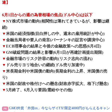
連】
6月1日からの週の為替相場の焦点(ドル中心)は以下
▼
NY株式市場の動向(相関性は薄れてきているが、影響は継
続)
▼
米国の経済指標(目白押しの中、週末の雇用統計が中心)
▼
金融当局者や要人の発言(バーナンキの証言や講演中心)
▼
ECB理事会の結果と今後の金融政策への思惑(6月4日)
▼
GM破綻問題の結果と影響(6月1日が再建計画提出期限)
▼
金融市場のリスク許容の動向(リスク志向の流れ)
▼
ドル売りヨリ地合いの継続(ドル売り加速中)
▼
米長期金利や米国債の動向(長期金利の上昇、米国債の売
り)
▼
米国の財政や格付けへの懸念(財政赤字拡大、格下げ懸念)
▼
5月終了、6月入り要因(需給やその他)
GMO外貨「外貨ex」今ならザイFX!限定4000円がもらえるキャン