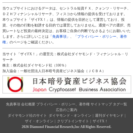
当ウェブサイトにおけるデータは、セントラル短資ＦＸ、クォンツ・リサーチ、
ＤＺＨフィナンシャルリサーチ、フィスコから情報の提供を受けております。
本ウェブサイト「ザイFX！」は、情報の提供を目的として運営しており、投
資、その他の行動を勧誘する目的では運営しておりません。通貨ペアの選択、売
買レートなど投資の最終決定は、お客様ご自身の判断でなさるようにお願いいた
します。さらに詳しいことは
「免責事項」
、
「プライバシー・ポリシー、著作
権」
のページをご確認ください。
当サイト「ザイFX！」の運営元：株式会社ダイヤモンド・フィナンシャル・リ
サーチ
株主：株式会社ダイヤモンド社（100％）
加入協会：一般社団法人日本暗号資産ビジネス協会（ＪＣＢＡ）
免責事項
会社概要
プライバシー・ポリシー、著作権
サイトマップ
タグ一覧
広告のご案内
ダイヤモンド社のサイト
ダイヤモンド・オンライン
|
週刊ダイヤモンド
|
ザイ・オンライン
|
クリプトインサイト
|
ザイFX！
2026 Diamond Financial Research,Inc All Rights Reserved.