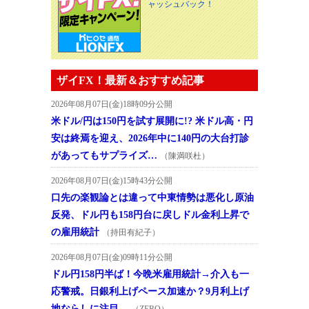
ャッシュバック！
ザイFX！最新＆おすすめ記事
2026年08月07日(金)18時09分公開
米ドル/円は150円を試す展開に!? 米ドル高・円
安は終焉を迎え、2026年中に140円の大台打診
があってもサプライズ…
（陳満咲杜）
2026年08月07日(金)15時43分公開
口先の楽観論とは違って中東情勢は悪化し原油
反発、ドル円も158円台に戻しドル金利上昇で
の雇用統計
（持田有紀子）
2026年08月07日(金)09時11分公開
ドル円158円半ば！今晩米雇用統計→介入も一
応警戒。日銀利上げペース加速か？9月利上げ
地ならしに注目。
（ZERO）