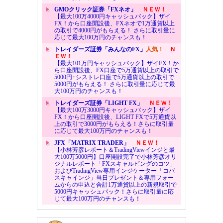
GMOクリック証券「FXネオ」
ＮＥＷ！
【最大100万4000円キャッシュバック】ザイ
FX！から口座開設後、FXネオで1万通貨以上
の取引で4000円がもらえる！ さらに取引量に
応じて最大100万円のチャンスも！
トレイダーズ証券「みんなのFX」
人気！
Ｎ
ＥＷ！
【最大101万円キャッシュバック】ザイFX！か
ら口座開設後、FX口座で5万通貨以上の取引で
5000円+シストレ口座で5万通貨以上の取引で
5000円がもらえる！ さらに取引量に応じて最
大100万円のチャンスも！
トレイダーズ証券「LIGHT FX」
ＮＥＷ！
【最大100万3000円キャッシュバック】ザイ
FX！から口座開設後、LIGHT FXで5万通貨以
上の取引で3000円がもらえる！さらに取引量
に応じて最大100万円のチャンスも！
JFX「MATRIX TRADER」
ＮＥＷ！
【小林芳彦レポート＆TradingViewインジと最
大100万5000円】口座開設完了で小林芳彦オリ
ジナルレポート「FXスキャルピングのコツ」
およびTradingView専用インジケーター「コバ
スキャインジ」当日プレゼント＆専用フォー
ムからの申込と合計1万通貨以上の新規取引で
5000円キャッシュバック！さらに取引量に応
じて最大100万円のチャンスも！