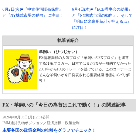
6月2日(火)■『中古住宅販売保留』
6月4日(木)■『ECB理事会の結果』
と『NY株式市場の動向』に注目！
と『NY株式市場の動向』、そして
『明日に米雇用統計が控える点』
に注目！
執筆者紹介
羊飼い （ひつじかい）
FX情報満載の人気ブログ「羊飼いのFXブログ」を運営
する凄腕ブロガー。日本ではまだFXが一般的でなかった
2001年からFXのトレードを続けている。このコーナーは
そんな羊飼いが今日発表される重要経済指標をズバリ解
説！
FX・羊飼いの「今日の為替はこれで動く！」の関連記事
2026年08月03日(月)12:31公開
IMM通貨先物ポジション／経済指標・政策金利
主要各国の政策金利の推移をグラフでチェック！