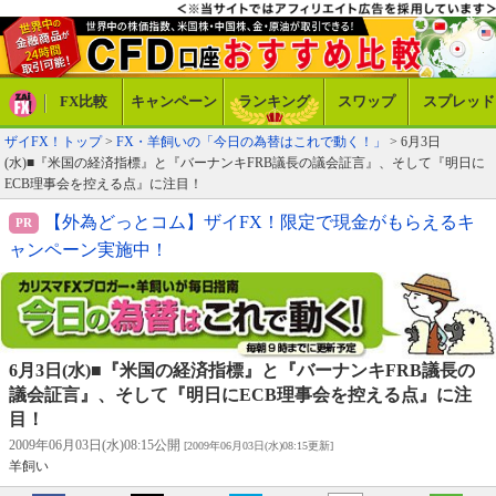
FX比較
キャンペーン
ランキング
スワップ
スプレッド
ザイFX！トップ
>
FX・羊飼いの「今日の為替はこれで動く！」
> 6月3日
(水)■『米国の経済指標』と『バーナンキFRB議長の議会証言』、そして『明日に
ECB理事会を控える点』に注目！
【外為どっとコム】ザイFX！限定で現金がもらえるキ
ャンペーン実施中！
6月3日(水)■『米国の経済指標』と『バーナンキFRB議長の
議会証言』、そして『明日にECB理事会を控える点』に注
目！
2009年06月03日(水)08:15公開
[2009年06月03日(水)08:15更新]
羊飼い