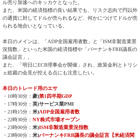
ル売り加速へのキッカケとなった。
また、米国の経済指標の良い結果でも、リスク志向で円以外
の通貨に対してドルが売られるなど、何かにつけてドルが売
られる地合いとなっている。
本日のメインは、「ADP全国雇用者数」と「ISM非製造業景
況指数」といった米国の経済指標や「バーナンキFRB議長の
議会証言」。
また、「明日にECB理事会が開催」され、政策金利とトリシ
ェ総裁の会見が控える点にも注意したい。
本日のトレード用のエサ
・10時30分：
豪)
第1四半期GDP
・17時30分：
英)サービス業PMI
・21時15分：
米)
ADP全国雇用者数
・22時30分：
NY株式市場オープン
・23時00分：
米)
ISM非製造業景況指数
・23時00分：
米)
バーナンキFRB議長の議会証言【米経済関