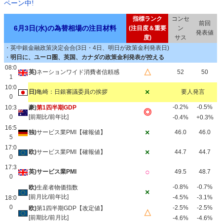
ペーン中!
指標ランク
コンセ
前回
6月3日(水)の為替相場の注目材料
(注目度＆重要
ン
発表値
度)
サス
・英中銀金融政策決定会合(3日・4日、明日が政策金利発表日)
・
明日に、ユーロ圏、英国、カナダの政策金利発表が控える
08:0
△
英)
ネーションワイド消費者信頼感
52
50
1
10:0
×
日)
亀崎：日銀審議委員の挨拶
要人発言
0
-0.2%
-0.5%
10:3
豪)
第1四半期GDP
◎
0
[前期比/前年比]
-0.4%
+0.3%
16:5
×
独)
サービス業PMI【確報値】
46.0
46.0
5
17:0
×
欧)
サービス業PMI【確報値】
44.7
44.7
0
17:3
○
英)サービス業PMI
49.5
48.7
0
-0.8%
-0.7%
欧)
生産者物価指数
×
[前月比/前年比]
-4.5%
-3.1%
18:0
0
-2.5%
-2.5%
欧)
第1四半期GDP【改定値】
△
[前期比/前月比]
-4.6%
-4.6%