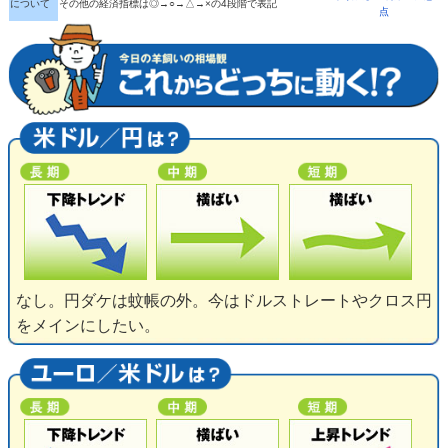
について
その他の経済指標は◎→○→△→×の4段階で表記
点
なし。円ダケは蚊帳の外。今はドルストレートやクロス円
をメインにしたい。