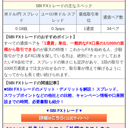
SBI FXトレードの主なスペック
米ドル/円 スプレッ
ユーロ/米ドル スプ
最低取引単
通貨ペア数
ド
レッド
位
0.18銭
0.3pips
1通貨
34ペア
【SBI FXトレードのおすすめポイント】
すべての通貨ペアを
「1通貨」単位、一般的なFX口座の1/1000の規
模から取引できる
のが最大の特徴！ これからFXを始める人、少額
取引ができるFX口座を探している方は、絶対にチェックしておき
たいFX会社です。スプレッドの狭さにも定評があり、1回の取引で
1000万通貨まで注文が出せるので、取引量が増えて稼げるように
なってからも長く使い続けられます。
【SBI FXトレードの関連記事】
■SBI FXトレードのメリット・デメリットを解説！ スプレッド、
スワップポイントなどの他社との比較、キャンペーン情報や口座開
設までの時間、必要書類も紹介！
▼SBI FXトレード▼