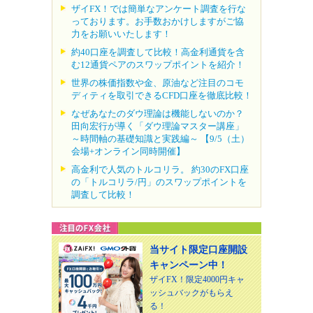
ザイFX！では簡単なアンケート調査を行な
っております。お手数おかけしますがご協
力をお願いいたします！
約40口座を調査して比較！高金利通貨を含
む12通貨ペアのスワップポイントを紹介！
世界の株価指数や金、原油など注目のコモ
ディティを取引できるCFD口座を徹底比較！
なぜあなたのダウ理論は機能しないのか？
田向宏行が導く「ダウ理論マスター講座」
～時間軸の基礎知識と実践編～ 【9/5（土）
会場+オンライン同時開催】
高金利で人気のトルコリラ。 約30のFX口座
の「トルコリラ/円」のスワップポイントを
調査して比較！
当サイト限定口座開設
キャンペーン中！
ザイFX！限定4000円キャ
ッシュバックがもらえ
る！