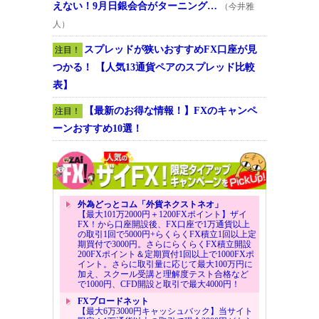
えない！9月日銀会合がターニング…
（今井雅
人）
スプレッドが狭いおすすめFX口座が見
注目！
つかる！ 【人気13通貨ペアのスプレッド比較
表】
【最新のお得な情報！】FXのキャンペ
注目！
ーンおすすめ10選！
外為どっとコム「外貨ネクストネオ」
【最大101万2000円＋1200FXポイント】ザイ
FX！から口座開設後、FX口座で1万通貨以上
の取引1回で5000円+らくらくFX積立1回以上定
期買付で3000円。さらにらくらくFX積立開設
200FXポイント＆定期買付1回以上で1000FXポ
イント。さらに取引量に応じて最大100万円に
加え、スクール受講と理解度テスト合格など
で1000円、CFD開設と取引で最大4000円！
FXブロードネット
【最大6万3000円キャッシュバック】当サイト