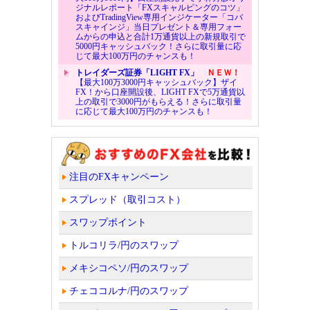
ジナルレポート「FXスキャルピングのコツ」
およびTradingView専用インジケーター「コバ
スキャインジ」当日プレゼント＆専用フォー
ムからの申込と合計1万通貨以上の新規取引で
5000円キャッシュバック！さらに取引量に応
じて最大100万円のチャンスも！
トレイダーズ証券「LIGHT FX」
ＮＥＷ！
【最大100万3000円キャッシュバック】ザイ
FX！から口座開設後、LIGHT FXで5万通貨以
上の取引で3000円がもらえる！さらに取引量
に応じて最大100万円のチャンスも！
注目のFXキャンペーン
スプレッド（取引コスト）
スワップポイント
トルコリラ/円のスワップ
メキシコペソ/円のスワップ
チェココルナ/円のスワップ