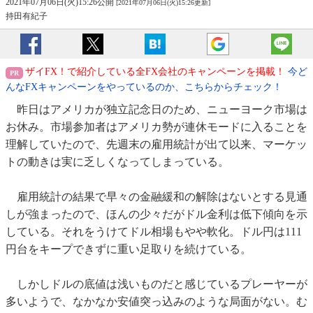
2021年07月06日(火)15:26公開
[2021年07月06日(火)15:26更新]
持田有紀子
ザイFX！で紹介している全FX会社のキャンペーンを掲載！
今ど
んなFXキャンペーンをやっているのか、こちらからチェック！
昨日はアメリカが独立記念日のため、ニューヨーク市場は
お休み。市場参加者はアメリカ勢が連休モードに入ることを
理解していたので、先週末の雇用統計が出て以来、マーケッ
トの動きは実に乏しくなってしまっている。
雇用統計の結果で早々の金融緩和の解除はないとする見通
しが強まったので、ほんの少々だがドル金利は低下傾向を示
している。それをうけてドル相場もやや軟化。ドル円は111
円台をキープできずに重い足取りを続けている。
しかしドルの底値は浅いものだと感じているプレーヤーが
多いようで、なかなか安値突っ込みのような局面がない。む