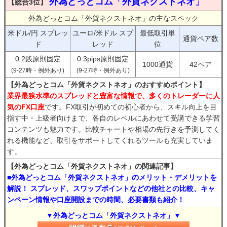
外為どっとコム「外貨ネクストネオ」
【総合3位】
外為どっとコム「外貨ネクストネオ」の主なスペック
米ドル/円 スプレッ
ユーロ/米ドル スプ
最低取引単
通貨ペア数
ド
レッド
位
0.2銭原則固定
0.3pips原則固定
1000通貨
42ペア
(9-27時・例外あり)
(9-27時・例外あり)
【外為どっとコム「外貨ネクストネオ」のおすすめポイント】
業界最狭水準のスプレッドと豊富な情報で、多くのトレーダーに人
気のFX口座
です。FX取引が初めての初心者から、スキル向上を目
指す中・上級者向けまで、各自のレベルにあわせて受講できる学習
コンテンツも魅力です。比較チャートや相場の先行きを予測してく
れる機能など、取引をサポートしてくれるツールも充実していま
す。
【外為どっとコム「外貨ネクストネオ」の関連記事】
■外為どっとコム「外貨ネクストネオ」のメリット・デメリットを
解説！ スプレッド、スワップポイントなどの他社との比較、キャ
ンペーン情報や口座開設までの時間、必要書類も紹介！
▼外為どっとコム「外貨ネクストネオ」▼