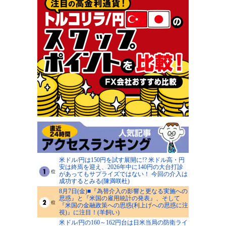
米ドル/円は150円を試す展開に!? 米ドル高・円
安は終焉を迎え、2026年中に140円の大台打診
があってもサプライズではない！ 今回の介入は
成功するとみる(陳満咲杜)
8月7日(金)■『為替介入の影響と更なる実施への
思惑』と『米国の雇用統計の発表』、そして
『米国の金融政策への思惑(利上げへの思惑に注
視)』に注目！(羊飼い)
米ドル/円の160～162円台は日米当局の防衛ライ