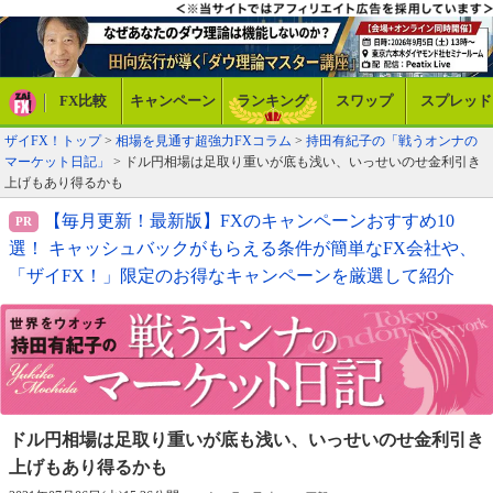
FX比較
キャンペーン
ランキング
スワップ
スプレッド
ザイFX！トップ
>
相場を見通す超強力FXコラム
>
持田有紀子の「戦うオンナの
マーケット日記」
> ドル円相場は足取り重いが底も浅い、いっせいのせ金利引き
上げもあり得るかも
【毎月更新！最新版】FXのキャンペーンおすすめ10
選！ キャッシュバックがもらえる条件が簡単なFX会社や、
「ザイFX！」限定のお得なキャンペーンを厳選して紹介
ドル円相場は足取り重いが底も浅い、
いっせいのせ金利引き
上げもあり得るかも