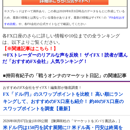
※スプレッドはすべて例外あり。この表は2026年8月3日時点のデータをもとに作成している
ため、最新の情報とは異なっている場合があります。最新の情報はザイFX！の
「FX会社おす
すめ比較」
や、各FX会社の公式サイトなどで確認してください
各FX口座のさらに詳しい情報や10位までの全ランキング
は、以下よりご覧ください。
【※関連記事はこちら！】
⇒
FXトレーダーのリアルな声を反映！ ザイFX！読者が選ん
だ「おすすめFX会社」人気ランキング！
■持田有紀子の「戦うオンナのマーケット日記」の関連記事
おすすめのFX会社をザイFX！編集部が徹底調査！
FX「ドル/円」のスワップポイントを比較！ 高い順にラン
キングして、おすすめのFX口座も紹介！ 約40のFX口座の
スワップポイントを調査【最新】
2026年08月07日(金)18:09公開 [陳満咲杜の「マーケットをズバリ裏読み」]
米ドル/円は150円を試す展開に!? 米ドル高・円安は終焉を