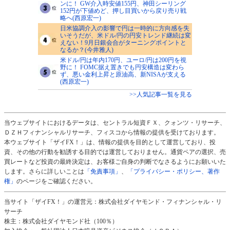
ンに！ GW介入時安値155円、神田シーリング
152円が下値めど、押し目買いから戻り売り戦
略へ(西原宏一)
日米協調介入の影響で円は一時的に方向感を失
いそうだが、米ドル/円の円安トレンド継続は変
えない！9月日銀会合がターニングポイントと
なるか？(今井雅人)
米ドル/円は年内170円、ユーロ/円は200円を視
野に！ FOMC据え置きでも円安構造は変わら
ず、悪い金利上昇と原油高、新NISAが支える
(西原宏一)
>>人気記事一覧を見る
当ウェブサイトにおけるデータは、セントラル短資ＦＸ、クォンツ・リサーチ、
ＤＺＨフィナンシャルリサーチ、フィスコから情報の提供を受けております。
本ウェブサイト「ザイFX！」は、情報の提供を目的として運営しており、投
資、その他の行動を勧誘する目的では運営しておりません。通貨ペアの選択、売
買レートなど投資の最終決定は、お客様ご自身の判断でなさるようにお願いいた
します。さらに詳しいことは
「免責事項」
、
「プライバシー・ポリシー、著作
権」
のページをご確認ください。
当サイト「ザイFX！」の運営元：株式会社ダイヤモンド・フィナンシャル・リ
サーチ
株主：株式会社ダイヤモンド社（100％）