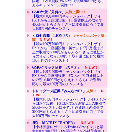
限定！1万通貨以上の取引で現金3000円がもら
えるキャンペーン実施中！
GMO外貨「外貨ex」
人気上昇中！
【最大100万4000円キャッシュバック】ザイ
FX！から口座開設後、1万通貨以上の取引で
4000円がもらえる！ さらに取引量に応じて最
大100万円のチャンスも！
ヒロセ通商「LION FX」
キャッシュバック増
額
ＮＥＷ！
【最大100万7000円キャッシュバック】ザイ
FX！から口座開設後、英ポンド/円1万通貨以
上の取引で5000円がもらえる！ さらに他社か
らのりかえなら2000円！ 取引量に応じて最大
100万円のチャンスも！
GMOクリック証券「FXネオ」
ＮＥＷ！
【最大100万4000円キャッシュバック】ザイ
FX！から口座開設後、FXネオで1万通貨以上
の取引で4000円がもらえる！ さらに取引量に
応じて最大100万円のチャンスも！
トレイダーズ証券「みんなのFX」
人気！
Ｎ
ＥＷ！
【最大101万円キャッシュバック】ザイFX！か
ら口座開設後、FX口座で5万通貨以上の取引で
5000円+シストレ口座で5万通貨以上の取引で
5000円がもらえる！ さらに取引量に応じて最
大100万円のチャンスも！
JFX「MATRIX TRADER」
ＮＥＷ！
【小林芳彦レポート＆TradingViewインジと最
大100万5000円】口座開設完了で小林芳彦オリ