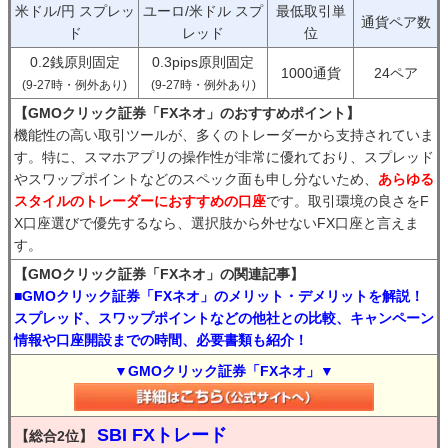
米ドル/円 スプレッ
ユーロ/米ドル スプ
最低取引単
通貨ペア数
ド
レッド
位
0.2銭原則固定
0.3pips原則固定
1000通貨
24ペア
(9-27時・例外あり)
(9-27時・例外あり)
【GMOクリック証券「FXネオ」のおすすめポイント】
機能性の高い取引ツールが、多くのトレーダーから支持されていま
す。特に、スマホアプリの操作性が非常に優れており、スプレッド
やスワップポイントなどのスペック面も申し分ないため、
あらゆる
スタイルのトレーダーにおすすめの口座
です。取引環境の良さをF
X口座選びで優先するなら、選択肢から外せないFX口座と言えま
す。
【GMOクリック証券「FXネオ」の関連記事】
■GMOクリック証券「FXネオ」のメリット・デメリットを解説！
スプレッド、スワップポイントなどの他社との比較、キャンペーン
情報や口座開設までの時間、必要書類も紹介！
▼GMOクリック証券「FXネオ」▼
SBI FXトレード
【総合2位】