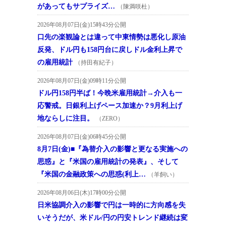
があってもサプライズ…
（陳満咲杜）
2026年08月07日(金)15時43分公開
口先の楽観論とは違って中東情勢は悪化し原油
反発、ドル円も158円台に戻しドル金利上昇で
の雇用統計
（持田有紀子）
2026年08月07日(金)09時11分公開
ドル円158円半ば！今晩米雇用統計→介入も一
応警戒。日銀利上げペース加速か？9月利上げ
地ならしに注目。
（ZERO）
2026年08月07日(金)06時45分公開
8月7日(金)■『為替介入の影響と更なる実施への
思惑』と『米国の雇用統計の発表』、そして
『米国の金融政策への思惑(利上…
（羊飼い）
2026年08月06日(木)17時00分公開
日米協調介入の影響で円は一時的に方向感を失
いそうだが、米ドル/円の円安トレンド継続は変