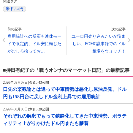
関連タグ
米ドル/円
前の記事
次の記事
雇用統計への反応も連休モー
ユーロ円売り込みたいが悩ま
ドで限定的、ドル安に転じた
しい、FOMC議事録でのドル
がむしろ拾ってお…
相場をウォッチ！
■持田有紀子の「戦うオンナのマーケット日記」の最新記事
2026年08月07日(金)15:43公開
口先の楽観論とは違って中東情勢は悪化し原油反発、ドル
円も158円台に戻しドル金利上昇での雇用統計
2026年08月06日(木)15:29公開
それぞれの解釈でもって鎮静化してきた中東情勢、ボラテ
ィリティ上がりかけたドル円またも膠着