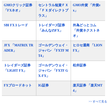
GMOクリック証券
セントラル短資ＦＸ
GMO外貨 「外貨e
「FXネオ」
「ＦＸダイレクトプ
x」
ラス」
SBI FXトレード
トレイダーズ証券
外為どっとコム
「みんなのFX」
「外貨ネクストネ
オ」
JFX 「MATRIX TR
ゴールデンウェイ・
ヒロセ通商 「LION
ADER」
ジャパン 「FXTF M
FX」
T4」
トレイダーズ証券
ゴールデンウェイ・
松井証券
「LIGHT FX」
ジャパン 「FXTF G
X-FX」
FXブロードネット
IG証券
楽天証券 「楽天MT
4」
>> すべて見る