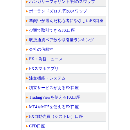
ハンガリーフォリント/円のスワップ
ポーランドズロチ/円のスワップ
羊飼いが選んだ初心者にやさしいFX口座
少額で取引できるFX口座
取扱通貨ペア数や取引量ランキング
会社の信頼性
FX・為替ニュース
FXスマホアプリ
注文機能・システム
積立サービスがあるFX口座
TradingViewを使えるFX口座
MT4やMT5を使えるFX口座
FX自動売買（シストレ）口座
CFD口座