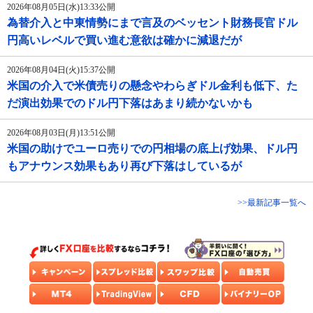
2026年08月05日(水)13:33公開
為替介入と中東情勢にまで言及のベッセント財務長官ドル
円高いレベルで買い進む意欲は確かに減退だが
2026年08月04日(火)15:37公開
米国の介入で米債売りの懸念やわらぎドル金利も低下、た
だ演出効果でのドル円下落はあまり続かないかも
2026年08月03日(月)13:51公開
米国の助けでユーロ売りでの円相場の底上げ効果、ドル円
もアナウンス効果もあり再び下落はしているが
>>最新記事一覧へ