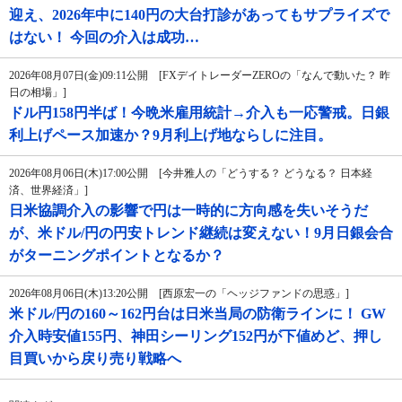
迎え、2026年中に140円の大台打診があってもサプライズで
はない！ 今回の介入は成功…
2026年08月07日(金)09:11公開 [FXデイトレーダーZEROの「なんで動いた？ 昨
日の相場」]
ドル円158円半ば！今晩米雇用統計→介入も一応警戒。日銀
利上げペース加速か？9月利上げ地ならしに注目。
2026年08月06日(木)17:00公開 [今井雅人の「どうする？ どうなる？ 日本経
済、世界経済」]
日米協調介入の影響で円は一時的に方向感を失いそうだ
が、米ドル/円の円安トレンド継続は変えない！9月日銀会合
がターニングポイントとなるか？
2026年08月06日(木)13:20公開 [西原宏一の「ヘッジファンドの思惑」]
米ドル/円の160～162円台は日米当局の防衛ラインに！ GW
介入時安値155円、神田シーリング152円が下値めど、押し
目買いから戻り売り戦略へ