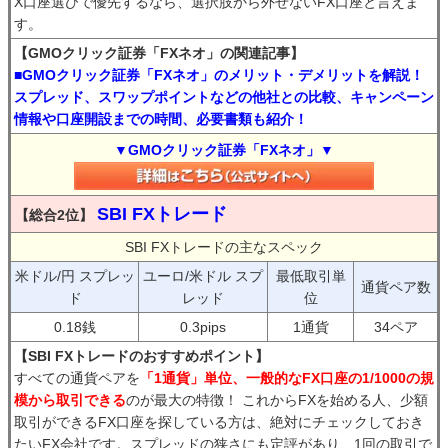
X口座選びで優先するなら、選択肢から外せないFX口座と言えま
す。
【GMOクリック証券「FXネオ」の関連記事】
■GMOクリック証券「FXネオ」のメリット・デメリットを解説！
スプレッド、スワップポイントなどの他社との比較、キャンペーン
情報や口座開設までの時間、必要書類も紹介！
▼GMOクリック証券「FXネオ」▼
SBI FXトレード
【総合2位】
SBI FXトレードの主なスペック
米ドル/円 スプレッ
ユーロ/米ドル スプ
最低取引単
通貨ペア数
ド
レッド
位
0.18銭
0.3pips
1通貨
34ペア
【SBI FXトレードのおすすめポイント】
すべての通貨ペアを
「1通貨」単位、一般的なFX口座の1/1000の規
模から取引できる
のが最大の特徴！ これからFXを始める人、少額
取引ができるFX口座を探している方は、絶対にチェックしておき
たいFX会社です。スプレッドの狭さにも定評があり、1回の取引で