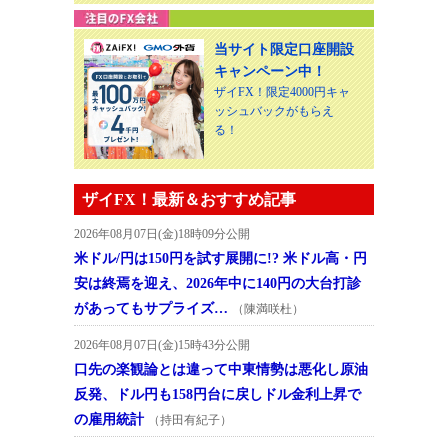
当サイト限定口座開設
キャンペーン中！
ザイFX！限定4000円キャ
ッシュバックがもらえ
る！
ザイFX！最新＆おすすめ記事
2026年08月07日(金)18時09分公開
米ドル/円は150円を試す展開に!? 米ドル高・円
安は終焉を迎え、2026年中に140円の大台打診
があってもサプライズ…
（陳満咲杜）
2026年08月07日(金)15時43分公開
口先の楽観論とは違って中東情勢は悪化し原油
反発、ドル円も158円台に戻しドル金利上昇で
の雇用統計
（持田有紀子）