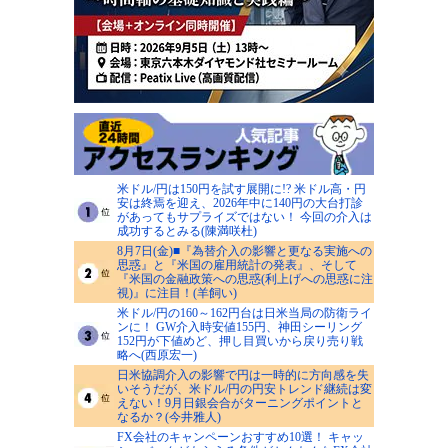
米ドル/円は150円を試す展開に!? 米ドル高・円
安は終焉を迎え、2026年中に140円の大台打診
があってもサプライズではない！ 今回の介入は
成功するとみる(陳満咲杜)
8月7日(金)■『為替介入の影響と更なる実施への
思惑』と『米国の雇用統計の発表』、そして
『米国の金融政策への思惑(利上げへの思惑に注
視)』に注目！(羊飼い)
米ドル/円の160～162円台は日米当局の防衛ライ
ンに！ GW介入時安値155円、神田シーリング
152円が下値めど、押し目買いから戻り売り戦
略へ(西原宏一)
日米協調介入の影響で円は一時的に方向感を失
いそうだが、米ドル/円の円安トレンド継続は変
えない！9月日銀会合がターニングポイントと
なるか？(今井雅人)
FX会社のキャンペーンおすすめ10選！ キャッ