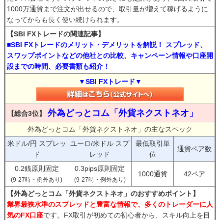
1000万通貨まで注文が出せるので、取引量が増えて稼げるように
なってからも長く使い続けられます。
【SBI FXトレードの関連記事】
■SBI FXトレードのメリット・デメリットを解説！ スプレッド、
スワップポイントなどの他社との比較、キャンペーン情報や口座開
設までの時間、必要書類も紹介！
▼SBI FXトレード▼
外為どっとコム「外貨ネクストネオ」
【総合3位】
外為どっとコム「外貨ネクストネオ」の主なスペック
米ドル/円 スプレッ
ユーロ/米ドル スプ
最低取引単
通貨ペア数
ド
レッド
位
0.2銭原則固定
0.3pips原則固定
1000通貨
42ペア
(9-27時・例外あり)
(9-27時・例外あり)
【外為どっとコム「外貨ネクストネオ」のおすすめポイント】
業界最狭水準のスプレッドと豊富な情報で、多くのトレーダーに人
気のFX口座
です。FX取引が初めての初心者から、スキル向上を目