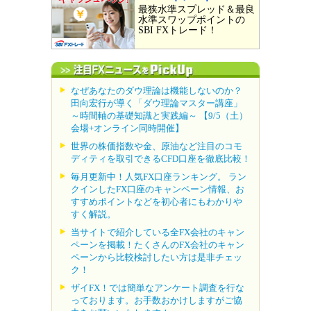
最狭水準スプレッド＆最良
水準スワップポイントの
SBI FXトレード！
なぜあなたのダウ理論は機能しないのか？
田向宏行が導く「ダウ理論マスター講座」
～時間軸の基礎知識と実践編～ 【9/5（土）
会場+オンライン同時開催】
世界の株価指数や金、原油など注目のコモ
ディティを取引できるCFD口座を徹底比較！
毎月更新中！人気FX口座ランキング。 ラン
クインしたFX口座のキャンペーン情報、お
すすめポイントなどを初心者にもわかりや
すく解説。
当サイトで紹介している全FX会社のキャン
ペーンを掲載！たくさんのFX会社のキャン
ペーンから比較検討したい方は是非チェッ
ク！
ザイFX！では簡単なアンケート調査を行な
っております。お手数おかけしますがご協