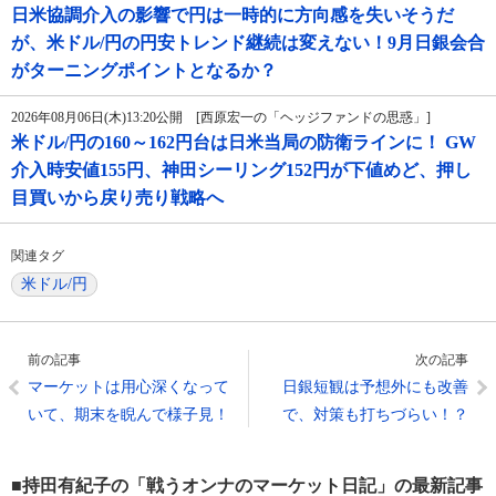
日米協調介入の影響で円は一時的に方向感を失いそうだ
が、米ドル/円の円安トレンド継続は変えない！9月日銀会合
がターニングポイントとなるか？
2026年08月06日(木)13:20公開 [西原宏一の「ヘッジファンドの思惑」]
米ドル/円の160～162円台は日米当局の防衛ラインに！ GW
介入時安値155円、神田シーリング152円が下値めど、押し
目買いから戻り売り戦略へ
関連タグ
米ドル/円
前の記事
次の記事
マーケットは用心深くなって
日銀短観は予想外にも改善
いて、期末を睨んで様子見！
で、対策も打ちづらい！？
■持田有紀子の「戦うオンナのマーケット日記」の最新記事