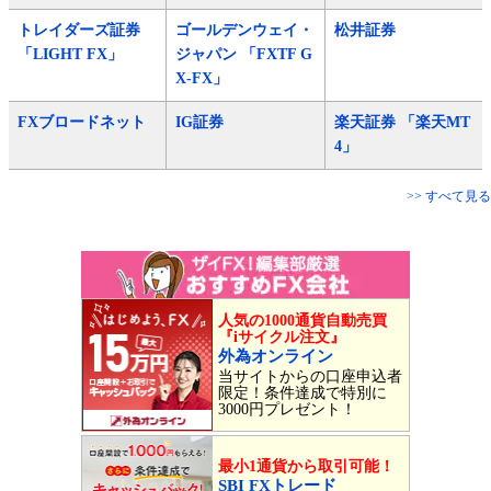
トレイダーズ証券
ゴールデンウェイ・
松井証券
「LIGHT FX」
ジャパン 「FXTF G
X-FX」
FXブロードネット
IG証券
楽天証券 「楽天MT
4」
>> すべて見る
人気の1000通貨自動売買
『iサイクル注文』
外為オンライン
当サイトからの口座申込者
限定！条件達成で特別に
3000円プレゼント！
最小1通貨から取引可能！
SBI FXトレード