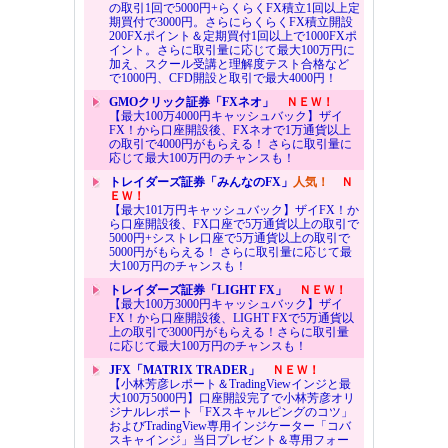
の取引1回で5000円+らくらくFX積立1回以上定
期買付で3000円。さらにらくらくFX積立開設
200FXポイント＆定期買付1回以上で1000FXポ
イント。さらに取引量に応じて最大100万円に
加え、スクール受講と理解度テスト合格など
で1000円、CFD開設と取引で最大4000円！
GMOクリック証券「FXネオ」
ＮＥＷ！
【最大100万4000円キャッシュバック】ザイ
FX！から口座開設後、FXネオで1万通貨以上
の取引で4000円がもらえる！ さらに取引量に
応じて最大100万円のチャンスも！
トレイダーズ証券「みんなのFX」
人気！
Ｎ
ＥＷ！
【最大101万円キャッシュバック】ザイFX！か
ら口座開設後、FX口座で5万通貨以上の取引で
5000円+シストレ口座で5万通貨以上の取引で
5000円がもらえる！ さらに取引量に応じて最
大100万円のチャンスも！
トレイダーズ証券「LIGHT FX」
ＮＥＷ！
【最大100万3000円キャッシュバック】ザイ
FX！から口座開設後、LIGHT FXで5万通貨以
上の取引で3000円がもらえる！さらに取引量
に応じて最大100万円のチャンスも！
JFX「MATRIX TRADER」
ＮＥＷ！
【小林芳彦レポート＆TradingViewインジと最
大100万5000円】口座開設完了で小林芳彦オリ
ジナルレポート「FXスキャルピングのコツ」
およびTradingView専用インジケーター「コバ
スキャインジ」当日プレゼント＆専用フォー