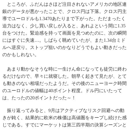
ところが、ふだんはさほど注目されないアメリカの地区連
銀のデータが悪かったことで、クロス円は下落。クロス円主
導でユーロドルも1.3470あたりまで下がった。ただまったく
迫力はなく、少し買い戻しが入ると、あれよという間に1.35
台をつけた。緊迫感を持って画面を見つめたのに、次の瞬間
にはすぐに失速…。しばらく眺めていたが、また1.34台ミド
ルへ逆戻り。ストップ狙いのかなりどうでもよい動きだった
のかもしれない。
あまり動かなそうな時に一生けん命になっても徒労に終わ
るだけなので、早々に就寝した。朝早く起きて見たが、とて
も動きのない相場だったようだ。その後のニューヨーク時間
のユーロドルの値幅は40ポイント程度。ドル円にいたって
は、たったの20ポイントだった～！
振り返ってみると、9月はアクティブなリスク回避への動
きが鈍く、結果的に欧米の株価は高値圏をキープし続けた感
じである。すでにマーケットは第三四半期の決算シーズンと