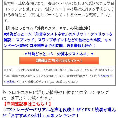
指す中・上級者向けまで、各自のレベルにあわせて受講できる学習
コンテンツも魅力です。比較チャートや相場の先行きを予測してく
れる機能など、取引をサポートしてくれるツールも充実していま
す。
【外為どっとコム「外貨ネクストネオ」の関連記事】
■外為どっとコム「外貨ネクストネオ」のメリット・デメリットを
解説！ スプレッド、スワップポイントなどの他社との比較、キャ
ンペーン情報や口座開設までの時間、必要書類も紹介！
▼外為どっとコム「外貨ネクストネオ」▼
※スプレッドはすべて例外あり。この表は2026年8月3日時点のデータをもとに作成している
ため、最新の情報とは異なっている場合があります。最新の情報はザイFX！の
「FX会社おす
すめ比較」
や、各FX会社の公式サイトなどで確認してください
各FX口座のさらに詳しい情報や10位までの全ランキング
は、以下よりご覧ください。
【※関連記事はこちら！】
⇒
FXトレーダーのリアルな声を反映！ ザイFX！読者が選ん
だ「おすすめFX会社」人気ランキング！