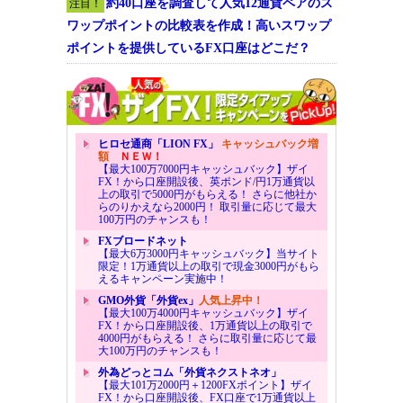
約40口座を調査して人気12通貨ペアのス
注目！
ワップポイントの比較表を作成！高いスワップ
ポイントを提供しているFX口座はどこだ？
ヒロセ通商「LION FX」
キャッシュバック増
額
ＮＥＷ！
【最大100万7000円キャッシュバック】ザイ
FX！から口座開設後、英ポンド/円1万通貨以
上の取引で5000円がもらえる！ さらに他社か
らのりかえなら2000円！ 取引量に応じて最大
100万円のチャンスも！
FXブロードネット
【最大6万3000円キャッシュバック】当サイト
限定！1万通貨以上の取引で現金3000円がもら
えるキャンペーン実施中！
GMO外貨「外貨ex」
人気上昇中！
【最大100万4000円キャッシュバック】ザイ
FX！から口座開設後、1万通貨以上の取引で
4000円がもらえる！ さらに取引量に応じて最
大100万円のチャンスも！
外為どっとコム「外貨ネクストネオ」
【最大101万2000円＋1200FXポイント】ザイ
FX！から口座開設後、FX口座で1万通貨以上