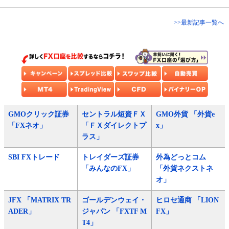
>>最新記事一覧へ
GMOクリック証券
セントラル短資ＦＸ
GMO外貨 「外貨e
「FXネオ」
「ＦＸダイレクトプ
x」
ラス」
SBI FXトレード
トレイダーズ証券
外為どっとコム
「みんなのFX」
「外貨ネクストネ
オ」
JFX 「MATRIX TR
ゴールデンウェイ・
ヒロセ通商 「LION
ADER」
ジャパン 「FXTF M
FX」
T4」