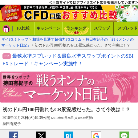
FX比較
キャンペーン
ランキング
スワップ
スプレッド
ザイFX！トップ
>
相場を見通す超強力FXコラム
>
持田有紀子の「戦うオンナの
マーケット日記」
> 初のドル円100円割れもCB景況感だった。さて今晩は！？
最狭水準スプレッド＆最良水準スワップポイントのSBI
FXトレード！キャンペーン実施中！
初のドル円100円割れもCB景況感だった。
さて今晩は！？
2010年09月28日(火)19:39公開
[2010年09月28日(火)19:39更新]
持田有紀子