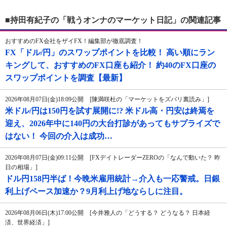
■持田有紀子の「戦うオンナのマーケット日記」の関連記事
おすすめのFX会社をザイFX！編集部が徹底調査！
FX「ドル/円」のスワップポイントを比較！ 高い順にラン
キングして、おすすめのFX口座も紹介！ 約40のFX口座の
スワップポイントを調査【最新】
2026年08月07日(金)18:09公開 [陳満咲杜の「マーケットをズバリ裏読み」]
米ドル/円は150円を試す展開に!? 米ドル高・円安は終焉を
迎え、2026年中に140円の大台打診があってもサプライズで
はない！ 今回の介入は成功…
2026年08月07日(金)09:11公開 [FXデイトレーダーZEROの「なんで動いた？ 昨
日の相場」]
ドル円158円半ば！今晩米雇用統計→介入も一応警戒。日銀
利上げペース加速か？9月利上げ地ならしに注目。
2026年08月06日(木)17:00公開 [今井雅人の「どうする？ どうなる？ 日本経
済、世界経済」]