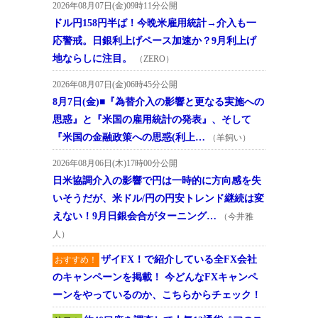
2026年08月07日(金)09時11分公開
ドル円158円半ば！今晩米雇用統計→介入も一
応警戒。日銀利上げペース加速か？9月利上げ
地ならしに注目。
（ZERO）
2026年08月07日(金)06時45分公開
8月7日(金)■『為替介入の影響と更なる実施への
思惑』と『米国の雇用統計の発表』、そして
『米国の金融政策への思惑(利上…
（羊飼い）
2026年08月06日(木)17時00分公開
日米協調介入の影響で円は一時的に方向感を失
いそうだが、米ドル/円の円安トレンド継続は変
えない！9月日銀会合がターニング…
（今井雅
人）
ザイFX！で紹介している全FX会社
おすすめ！
のキャンペーンを掲載！ 今どんなFXキャンペ
ーンをやっているのか、こちらからチェック！