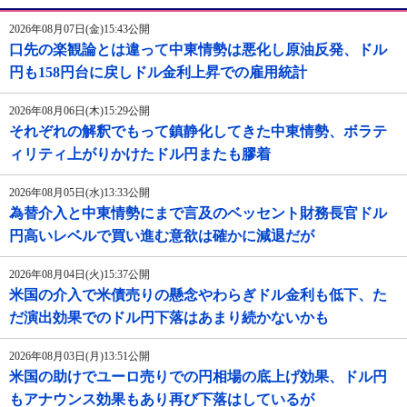
2026年08月07日(金)15:43公開
口先の楽観論とは違って中東情勢は悪化し原油反発、ドル
円も158円台に戻しドル金利上昇での雇用統計
2026年08月06日(木)15:29公開
それぞれの解釈でもって鎮静化してきた中東情勢、ボラテ
ィリティ上がりかけたドル円またも膠着
2026年08月05日(水)13:33公開
為替介入と中東情勢にまで言及のベッセント財務長官ドル
円高いレベルで買い進む意欲は確かに減退だが
2026年08月04日(火)15:37公開
米国の介入で米債売りの懸念やわらぎドル金利も低下、た
だ演出効果でのドル円下落はあまり続かないかも
2026年08月03日(月)13:51公開
米国の助けでユーロ売りでの円相場の底上げ効果、ドル円
もアナウンス効果もあり再び下落はしているが