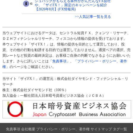
シュバックがもらえる条件がかんたんなFX会社
や、「ザイFX！」限定のキャンペーンを紹介
【2026年8月】(FX情報局)
>>人気記事一覧を見る
当ウェブサイトにおけるデータは、セントラル短資ＦＸ、クォンツ・リサーチ、
ＤＺＨフィナンシャルリサーチ、フィスコから情報の提供を受けております。
本ウェブサイト「ザイFX！」は、情報の提供を目的として運営しており、投
資、その他の行動を勧誘する目的では運営しておりません。通貨ペアの選択、売
買レートなど投資の最終決定は、お客様ご自身の判断でなさるようにお願いいた
します。さらに詳しいことは
「免責事項」
、
「プライバシー・ポリシー、著作
権」
のページをご確認ください。
当サイト「ザイFX！」の運営元：株式会社ダイヤモンド・フィナンシャル・リ
サーチ
株主：株式会社ダイヤモンド社（100％）
加入協会：一般社団法人日本暗号資産ビジネス協会（ＪＣＢＡ）
免責事項
会社概要
プライバシー・ポリシー、著作権
サイトマップ
タグ一覧