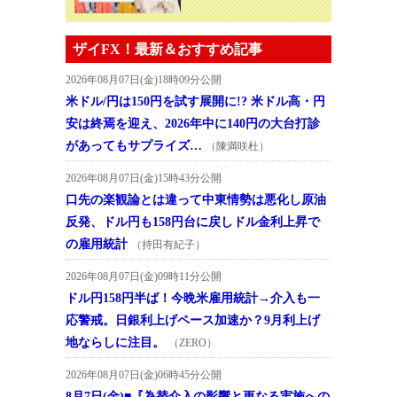
ザイFX！最新＆おすすめ記事
2026年08月07日(金)18時09分公開
米ドル/円は150円を試す展開に!? 米ドル高・円
安は終焉を迎え、2026年中に140円の大台打診
があってもサプライズ…
（陳満咲杜）
2026年08月07日(金)15時43分公開
口先の楽観論とは違って中東情勢は悪化し原油
反発、ドル円も158円台に戻しドル金利上昇で
の雇用統計
（持田有紀子）
2026年08月07日(金)09時11分公開
ドル円158円半ば！今晩米雇用統計→介入も一
応警戒。日銀利上げペース加速か？9月利上げ
地ならしに注目。
（ZERO）
2026年08月07日(金)06時45分公開
8月7日(金)■『為替介入の影響と更なる実施への