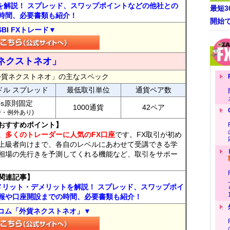
トを解説！ スプレッド、スワップポイントなどの他社との
最短
時間、必要書類も紹介！
開始
SBI FXトレード▼
ネクストネオ」
外貨ネクストネオ」の主なスペック
ドル スプレッド
最低取引単位
通貨ペア数
ips原則固定
1000通貨
42ペア
7時・例外あり)
おすすめポイント】
、多くのトレーダーに人気のFX口座
です。FX取引が初め
上級者向けまで、各自のレベルにあわせて受講できる学
相場の先行きを予測してくれる機能など、取引をサポー
関連記事】
メリット・デメリットを解説！ スプレッド、スワップポイ
報や口座開設までの時間、必要書類も紹介！
コム「外貨ネクストネオ」▼