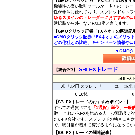
【GMOクリック証券「FXネオ」のおすす
機能性の高い取引ツールが、多くのトレー
性が非常に優れており、スプレッドやスワ
ゆるスタイルのトレーダーにおすすめの口
選択肢から外せないFX口座と言えます。
【GMOクリック証券「FXネオ」の関連記
■GMOクリック証券「FXネオ」のメリッ
どの他社との比較、キャンペーン情報や口
▼GMOク
SBI FXトレード
【総合2位】
SBI 
米ドル/円 スプレッド
ユーロ/米
0.18銭
0
【SBI FXトレードのおすすめポイント】
すべての通貨ペアを
「1通貨」単位、一般的
徴！ これからFXを始める人、少額取引が
たいFX会社です。スプレッドの狭さにも定
で、取引量が増えて稼げるようになってか
【SBI FXトレードの関連記事】