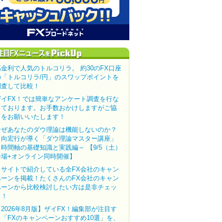
高金利で人気のトルコリラ。 約30のFX口座
の「トルコリラ/円」のスワップポイントを
調査して比較！
ザイFX！では簡単なアンケート調査を行な
っております。お手数おかけしますがご協
力をお願いいたします！
なぜあなたのダウ理論は機能しないのか？
田向宏行が導く「ダウ理論マスター講座」
～時間軸の基礎知識と実践編～ 【9/5（土）
会場+オンライン同時開催】
当サイトで紹介している全FX会社のキャン
ペーンを掲載！たくさんのFX会社のキャン
ペーンから比較検討したい方は是非チェッ
ク！
【2026年8月版】ザイFX！編集部が注目す
る「FXのキャンペーンおすすめ10選」を、