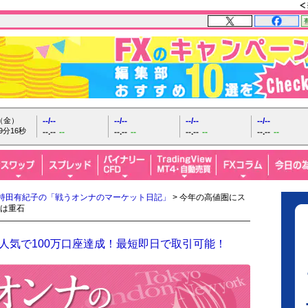
日（金）
--/--
--/--
--/--
--/--
9分17秒
--.--
--
--.--
--
--.--
--
--.--
--
持田有紀子の「戦うオンナのマーケット日記」
> 今年の高値圏にス
は重石
人気で100万口座達成！最短即日で取引可能！