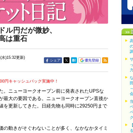
ドル円だが微妙、
高は重石
(水)15:32更新)
シェア
優先登録
000円キャッシュバック実施中！
。ニューヨークオープン前に発表されたUPSな
が最大の要因である。ニューヨークオープン直後か
を更新してきた。日経先物も同時に29250円まで
価の動きがそぐわないことが多く、なかなかタイミ