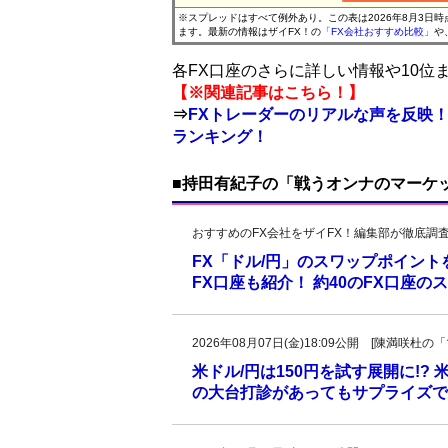
※スプレッドはすべて例外あり。この表は2026年8月3日
ます。最新の情報はザイFX！の
「FX会社おすすめ比較」
や
各FX口座のさらに詳しい情報や10
【※関連記事はこちら！】
⇒
FXトレーダーのリアルな声を反映！
ランキング！
■持田有紀子の「戦うオンナのマーケ
おすすめのFX会社をザイFX！編集部が徹底調
FX「ドル/円」のスワップポイン
FX口座も紹介！ 約40のFX口座
2026年08月07日(金)18:09公開 [陳満咲
米ドル/円は150円を試す展開に!?
の大台打診があってもサプライズで