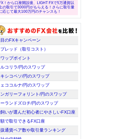
FX！から口座開設後、LIGHT FXで5万通貨以
上の取引で3000円がもらえる！さらに取引量
に応じて最大100万円のチャンスも！
注目のFXキャンペーン
スプレッド（取引コスト）
スワップポイント
トルコリラ/円のスワップ
メキシコペソ/円のスワップ
チェココルナ/円のスワップ
ハンガリーフォリント/円のスワップ
ポーランドズロチ/円のスワップ
羊飼いが選んだ初心者にやさしいFX口座
少額で取引できるFX口座
取扱通貨ペア数や取引量ランキング