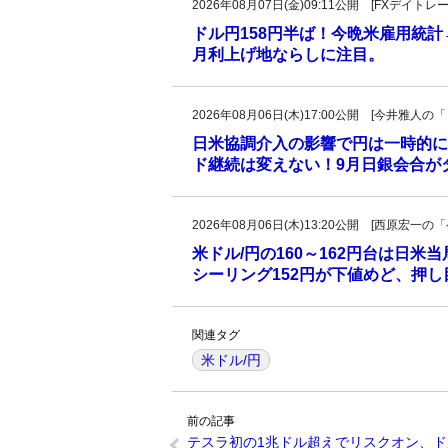
2026年08月07日(金)09:11公開 [FXデイ
ドル円158円半ば！今晩米雇用統
月利上げ地ならしに注目。
2026年08月06日(木)17:00公開 [今井雅
日米協調介入の影響で円は一時的に
ド継続は変えない！9月日銀会合が
2026年08月06日(木)13:20公開 [西原宏
米ドル/円の160～162円台は日米
シーリング152円が下値めど、押
関連タグ
米ドル/円
前の記事
テスラ初の1兆ドル超えでリスクオン、ド