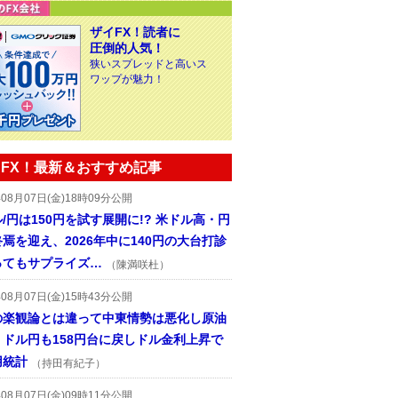
ザイFX！読者に
圧倒的人気！
狭いスプレッドと高いス
ワップが魅力！
FX！最新＆おすすめ記事
年08月07日(金)18時09分公開
/円は150円を試す展開に!? 米ドル高・円
焉を迎え、2026年中に140円の大台打診
ってもサプライズ…
（陳満咲杜）
年08月07日(金)15時43分公開
の楽観論とは違って中東情勢は悪化し原油
、ドル円も158円台に戻しドル金利上昇で
用統計
（持田有紀子）
年08月07日(金)09時11分公開