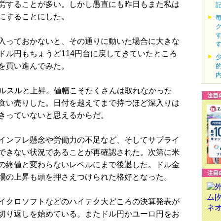
労することが多い。しかし愚直にも昨日もまた私は
にすることにした。
入っておかないと、その通りに動いた場合に大きな
ドル円もちょうど114円台に戻してきていたところ
を買い進んでみた。
スルスルと上昇。値幅こそたくさんは取れなかった
食い売りした。日付を越えてまで持つほど深入りは
きっていないと思えるからだ。
インフレ懸念や労働力の不足など、そしてサプライ
できない状況であることが再確認された。次第に米
の終値と変わらないレベルにまで後退した。ドル金
場の上昇も頭を押さえつけられた格好となった。
イクロソフトなどのハイテク大どころの決算発表が
切り返しを始めている。またドル円かユーロ円をお