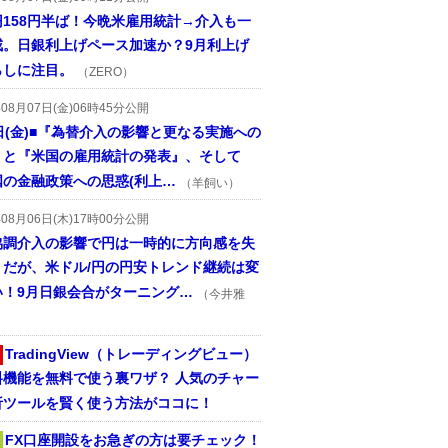
円158円半ば！今晩米雇用統計→介入も一
戒。日銀利上げペース加速か？9月利上げ
らしに注目。
（ZERO）
年08月07日(金)06時45分公開
日(金)■『為替介入の影響と更なる実施への
』と『米国の雇用統計の発表』、そして
国の金融政策への思惑(利上…
（羊飼い）
年08月06日(木)17時00分公開
協調介入の影響で円は一時的に方向感を失
うだが、米ドル/円の円安トレンド継続は変
い！9月日銀会合がターニング…
（今井雅
TradingView（トレーディングビュー）
料機能を無料で使う裏ワザ？ 人気のチャー
析ツールを賢く使う方法がココに！
FX口座開設をお急ぎの方は要チェック！