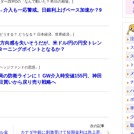
トレーダーZEROの「なんで動いた？ 昨日の相場」]
計→介入も一応警戒。日銀利上げペース加速か？9
人の「どうする？ どうなる？ 日本経済、世界経済」]
方向感を失いそうだが、米ドル/円の円安トレン
ターニングポイントとなるか？
一の「ヘッジファンドの思惑」]
当局の防衛ラインに！ GW介入時安値155円、神田
し目買いから戻り売り戦略へ
次の記事
ル金
カナダ中銀に刺激受けて短期金利は急上昇、