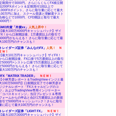
定期買付で3000円。さらにらくらくFX積立開
設200FXポイント＆定期買付1回以上で
1000FXポイント。さらに取引量に応じて最大
100万円に加え、スクール受講と理解度テスト
合格などで1000円、CFD開設と取引で最大
4000円！
GMO外貨「外貨ex」
人気上昇中！
【最大100万4000円キャッシュバック】ザイ
FX！から口座開設後、1万通貨以上の取引で
4000円がもらえる！ さらに取引量に応じて最
大100万円のチャンスも！
トレイダーズ証券「みんなのFX」
人気！
Ｎ
ＥＷ！
【最大101万円キャッシュバック】ザイFX！
から口座開設後、FX口座で5万通貨以上の取引
で5000円+シストレ口座で5万通貨以上の取引
で5000円がもらえる！ さらに取引量に応じて
最大100万円のチャンスも！
JFX「MATRIX TRADER」
ＮＥＷ！
【小林芳彦レポート＆TradingViewインジと最
大100万5000円】口座開設完了で小林芳彦オ
リジナルレポート「FXスキャルピングのコ
ツ」およびTradingView専用インジケーター
「コバスキャインジ」当日プレゼント＆専用
フォームからの申込と合計1万通貨以上の新規
取引で5000円キャッシュバック！さらに取引
量に応じて最大100万円のチャンスも！
トレイダーズ証券「LIGHT FX」
ＮＥＷ！
【最大100万3000円キャッシュバック】ザイ