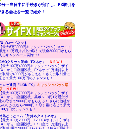
30分～当日中に手続きが完了し、FX取引を
できる会社を一覧で紹介！
FXブロードネット
【最大6万3000円キャッシュバック】当サイト
限定！1万通貨以上の取引で現金3000円がもら
えるキャンペーン実施中！
GMOクリック証券「FXネオ」
ＮＥＷ！
【最大100万4000円キャッシュバック】ザイ
FX！から口座開設後、FXネオで1万通貨以上
の取引で4000円がもらえる！ さらに取引量に
応じて最大100万円のチャンスも！
ヒロセ通商「LION FX」
キャッシュバック増
額
ＮＥＷ！
【最大100万7000円キャッシュバック】ザイ
FX！から口座開設後、英ポンド/円1万通貨以
上の取引で5000円がもらえる！ さらに他社か
らのりかえなら2000円！ 取引量に応じて最大
100万円のチャンスも！
外為どっとコム「外貨ネクストネオ」
【最大101万2000円＋1200FXポイント】ザイ
FX！から口座開設後、FX口座で1万通貨以上
の取引1回で5000円+らくらくFX積立1回以上