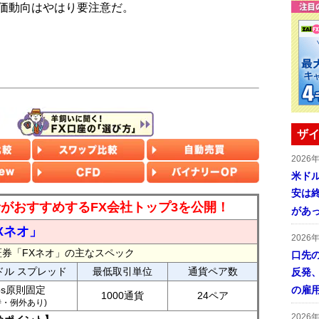
価動向はやはり要注意だ。
ザイ
2026
米ドル
安は終
読者がおすすめするFX会社トップ3を公開！
があ
Xネオ」
2026
証券「FXネオ」の主なスペック
口先
ドル スプレッド
最低取引単位
通貨ペア数
反発
ips原則固定
の雇
1000通貨
24ペア
7時・例外あり)
2026