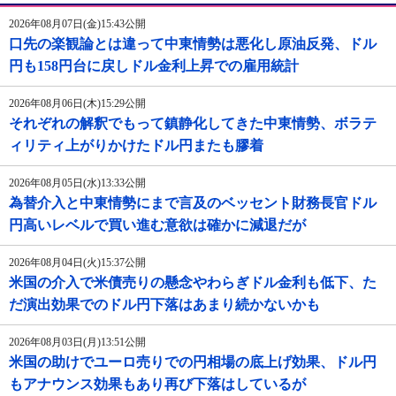
2026年08月07日(金)15:43公開
口先の楽観論とは違って中東情勢は悪化し原油反発、ドル
円も158円台に戻しドル金利上昇での雇用統計
2026年08月06日(木)15:29公開
それぞれの解釈でもって鎮静化してきた中東情勢、ボラテ
ィリティ上がりかけたドル円またも膠着
2026年08月05日(水)13:33公開
為替介入と中東情勢にまで言及のベッセント財務長官ドル
円高いレベルで買い進む意欲は確かに減退だが
2026年08月04日(火)15:37公開
米国の介入で米債売りの懸念やわらぎドル金利も低下、た
だ演出効果でのドル円下落はあまり続かないかも
2026年08月03日(月)13:51公開
米国の助けでユーロ売りでの円相場の底上げ効果、ドル円
もアナウンス効果もあり再び下落はしているが