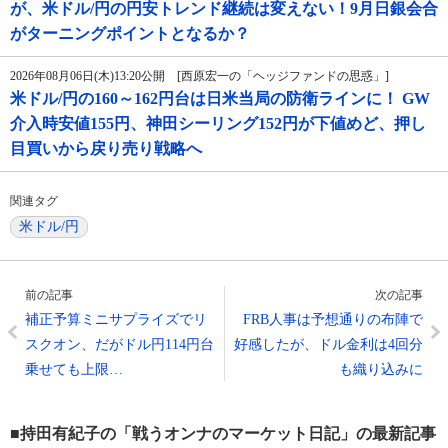
が、米ドル/円の円安トレンド継続は変えない！9月日銀会合
がターニングポイントとなるか？
2026年08月06日(木)13:20公開 [西原宏一の「ヘッジファンドの思惑」]
米ドル/円の160～162円台は日米当局の防衛ラインに！ GW
介入時安値155円、神田シーリング152円が下値めど、押し
目買いから戻り売り戦略へ
関連タグ
米ドル/円
前の記事
次の記事
補正予算ミニサプライズでリ
FRB人事は予想通りの布陣で
スクオン、だがドル円114円台
好感したが、ドル金利は4回分
乗せても上限…
も織り込みに
■持田有紀子の「戦うオンナのマーケット日記」の最新記事