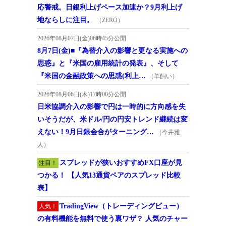
応警戒。日銀利上げペース加速か？9月利上げ
地ならしに注目。
（ZERO）
2026年08月07日(金)06時45分公開
8月7日(金)■『為替介入の影響と更なる実施への
思惑』と『米国の雇用統計の発表』、そして
『米国の金融政策への思惑(利上…
（羊飼い）
2026年08月06日(木)17時00分公開
日米協調介入の影響で円は一時的に方向感を失
いそうだが、米ドル/円の円安トレンド継続は変
えない！9月日銀会合がターニング…
（今井雅
人）
スプレッドが狭いおすすめFX口座が見
注目！
つかる！ 【人気13通貨ペアのスプレッド比較
表】
TradingView（トレーディングビュー）
人気！
の有料機能を無料で使う裏ワザ？ 人気のチャー