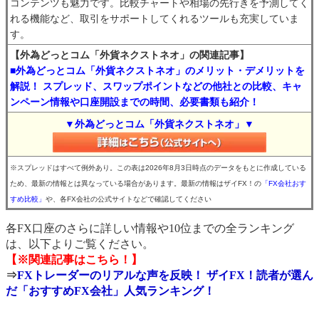
コンテンツも魅力です。比較チャートや相場の先行きを予測してく
れる機能など、取引をサポートしてくれるツールも充実していま
す。
【外為どっとコム「外貨ネクストネオ」の関連記事】
■外為どっとコム「外貨ネクストネオ」のメリット・デメリットを
解説！ スプレッド、スワップポイントなどの他社との比較、キャ
ンペーン情報や口座開設までの時間、必要書類も紹介！
▼外為どっとコム「外貨ネクストネオ」▼
※スプレッドはすべて例外あり。この表は2026年8月3日時点のデータをもとに作成している
ため、最新の情報とは異なっている場合があります。最新の情報はザイFX！の
「FX会社おす
すめ比較」
や、各FX会社の公式サイトなどで確認してください
各FX口座のさらに詳しい情報や10位までの全ランキング
は、以下よりご覧ください。
【※関連記事はこちら！】
⇒
FXトレーダーのリアルな声を反映！ ザイFX！読者が選ん
だ「おすすめFX会社」人気ランキング！