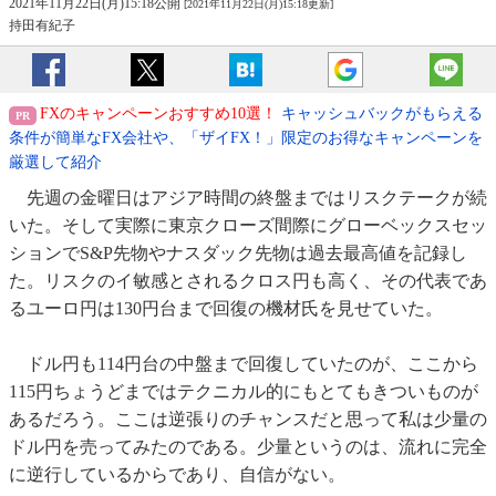
2021年11月22日(月)15:18公開
[2021年11月22日(月)15:18更新]
持田有紀子
FXのキャンペーンおすすめ10選！
キャッシュバックがもらえる
条件が簡単なFX会社や、「ザイFX！」限定のお得なキャンペーンを
厳選して紹介
先週の金曜日はアジア時間の終盤まではリスクテークが続
いた。そして実際に東京クローズ間際にグローベックスセッ
ションでS&P先物やナスダック先物は過去最高値を記録し
た。リスクのイ敏感とされるクロス円も高く、その代表であ
るユーロ円は130円台まで回復の機材氏を見せていた。
ドル円も114円台の中盤まで回復していたのが、ここから
115円ちょうどまではテクニカル的にもとてもきついものが
あるだろう。ここは逆張りのチャンスだと思って私は少量の
ドル円を売ってみたのである。少量というのは、流れに完全
に逆行しているからであり、自信がない。