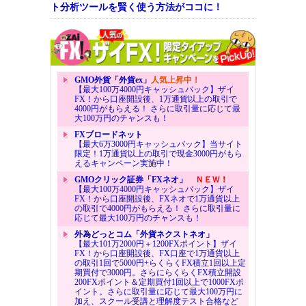
ト分析ツールを賢く使う方法がココに！
GMO外貨「外貨ex」
人気上昇中！
【最大100万4000円キャッシュバック】ザイ
FX！から口座開設後、1万通貨以上の取引で
4000円がもらえる！ さらに取引量に応じて最
大100万円のチャンスも！
FXブロードネット
【最大6万3000円キャッシュバック】当サイト
限定！1万通貨以上の取引で現金3000円がもら
えるキャンペーン実施中！
GMOクリック証券「FXネオ」
ＮＥＷ！
【最大100万4000円キャッシュバック】ザイ
FX！から口座開設後、FXネオで1万通貨以上
の取引で4000円がもらえる！ さらに取引量に
応じて最大100万円のチャンスも！
外為どっとコム「外貨ネクストネオ」
【最大101万2000円＋1200FXポイント】ザイ
FX！から口座開設後、FX口座で1万通貨以上
の取引1回で5000円+らくらくFX積立1回以上定
期買付で3000円。さらにらくらくFX積立開設
200FXポイント＆定期買付1回以上で1000FXポ
イント。さらに取引量に応じて最大100万円に
加え、スクール受講と理解度テスト合格など