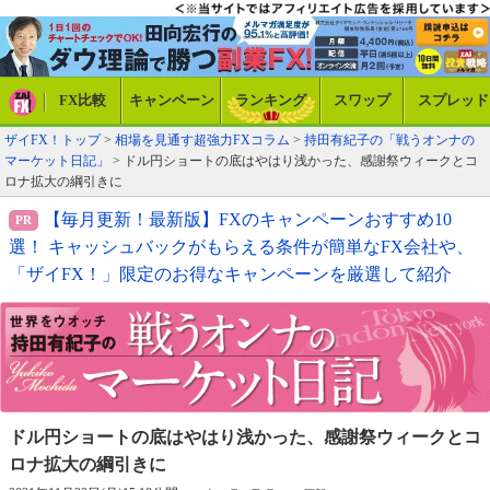
FX比較
キャンペーン
ランキング
スワップ
スプレッド
ザイFX！トップ
>
相場を見通す超強力FXコラム
>
持田有紀子の「戦うオンナの
マーケット日記」
> ドル円ショートの底はやはり浅かった、感謝祭ウィークとコ
ロナ拡大の綱引きに
【毎月更新！最新版】FXのキャンペーンおすすめ10
選！ キャッシュバックがもらえる条件が簡単なFX会社や、
「ザイFX！」限定のお得なキャンペーンを厳選して紹介
ドル円ショートの底はやはり浅かった、
感謝祭ウィークとコ
ロナ拡大の綱引きに