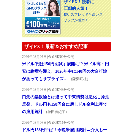
ザイFX！読者に
圧倒的人気！
狭いスプレッドと高いス
ワップが魅力！
ザイFX！最新＆おすすめ記事
2026年08月07日(金)18時09分公開
米ドル/円は150円を試す展開に!? 米ドル高・円
安は終焉を迎え、2026年中に140円の大台打診
があってもサプライズ…
（陳満咲杜）
2026年08月07日(金)15時43分公開
口先の楽観論とは違って中東情勢は悪化し原油
反発、ドル円も158円台に戻しドル金利上昇で
の雇用統計
（持田有紀子）
2026年08月07日(金)09時11分公開
ドル円158円半ば！今晩米雇用統計→介入も一