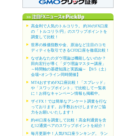
高金利で人気のトルコリラ。 約30のFX口座
の「トルコリラ/円」のスワップポイントを
調査して比較！
世界の株価指数や金、原油など注目のコモ
ディティを取引できるCFD口座を徹底比較！
なぜあなたのダウ理論は機能しないのか？
田向宏行が導く「ダウ理論マスター講座」
～時間軸の基礎知識と実践編～ 【9/5（土）
会場+オンライン同時開催】
MT4おすすめFX口座比較！「スプレッド」
や「スワップポイント」で比較して一覧表
に！お得なキャンペーン情報も掲載中。
ザイFX！では簡単なアンケート調査を行な
っております。お手数おかけしますがご協
力をお願いいたします！
約40口座を調査して比較！高金利通貨を含
む12通貨ペアのスワップポイントを紹介！
毎月更新中！人気FX口座ランキング。 ラン