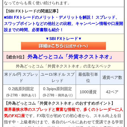
なってからも長く使い続けられます。
【SBI FXトレードの関連記事】
■SBI FXトレードのメリット・デメリットを解説！ スプレッド、
スワップポイントなどの他社との比較、キャンペーン情報や口座開
設までの時間、必要書類も紹介！
▼SBI FXトレード▼
外為どっとコム「外貨ネクストネオ」
【総合3位】
外為どっとコム「外貨ネクストネオ」の主なスペック
米ドル/円 スプレッ
ユーロ/米ドル スプ
最低取引単
通貨ペア数
ド
レッド
位
0.2銭原則固定
0.3pips原則固定
1000通貨
42ペア
(9-27時・例外あり)
(9-27時・例外あり)
【外為どっとコム「外貨ネクストネオ」のおすすめポイント】
業界最狭水準のスプレッドと豊富な情報で、多くのトレーダーに人
気のFX口座
です。FX取引が初めての初心者から、スキル向上を目
指す中・上級者向けまで、各自のレベルにあわせて受講できる学習