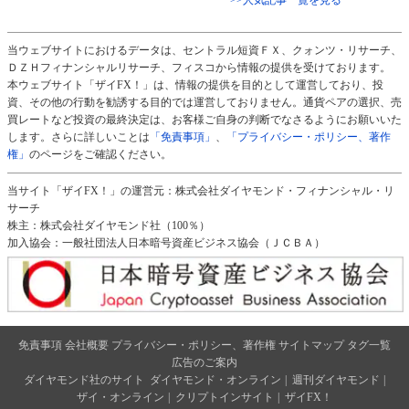
当ウェブサイトにおけるデータは、セントラル短資ＦＸ、クォンツ・リサーチ、
ＤＺＨフィナンシャルリサーチ、フィスコから情報の提供を受けております。
本ウェブサイト「ザイFX！」は、情報の提供を目的として運営しており、投
資、その他の行動を勧誘する目的では運営しておりません。通貨ペアの選択、売
買レートなど投資の最終決定は、お客様ご自身の判断でなさるようにお願いいた
します。さらに詳しいことは
「免責事項」
、
「プライバシー・ポリシー、著作
権」
のページをご確認ください。
当サイト「ザイFX！」の運営元：株式会社ダイヤモンド・フィナンシャル・リ
サーチ
株主：株式会社ダイヤモンド社（100％）
加入協会：一般社団法人日本暗号資産ビジネス協会（ＪＣＢＡ）
免責事項
会社概要
プライバシー・ポリシー、著作権
サイトマップ
タグ一覧
広告のご案内
ダイヤモンド社のサイト
ダイヤモンド・オンライン
|
週刊ダイヤモンド
|
ザイ・オンライン
|
クリプトインサイト
|
ザイFX！