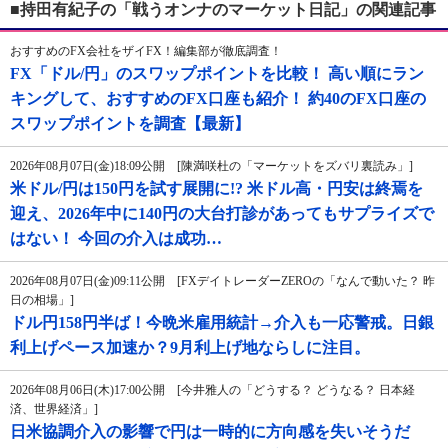
■持田有紀子の「戦うオンナのマーケット日記」の関連記事
おすすめのFX会社をザイFX！編集部が徹底調査！
FX「ドル/円」のスワップポイントを比較！ 高い順にラン
キングして、おすすめのFX口座も紹介！ 約40のFX口座の
スワップポイントを調査【最新】
2026年08月07日(金)18:09公開 [陳満咲杜の「マーケットをズバリ裏読み」]
米ドル/円は150円を試す展開に!? 米ドル高・円安は終焉を
迎え、2026年中に140円の大台打診があってもサプライズで
はない！ 今回の介入は成功…
2026年08月07日(金)09:11公開 [FXデイトレーダーZEROの「なんで動いた？ 昨
日の相場」]
ドル円158円半ば！今晩米雇用統計→介入も一応警戒。日銀
利上げペース加速か？9月利上げ地ならしに注目。
2026年08月06日(木)17:00公開 [今井雅人の「どうする？ どうなる？ 日本経
済、世界経済」]
日米協調介入の影響で円は一時的に方向感を失いそうだ