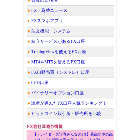
会社の信頼性
FX・為替ニュース
FXスマホアプリ
注文機能・システム
積立サービスがあるFX口座
TradingViewを使えるFX口座
MT4やMT5を使えるFX口座
FX自動売買（シストレ）口座
CFD口座
バイナリーオプション口座
読者が選んだFX口座人気ランキング！
ビットコイン取引所・販売所を比較
【トレイダーズ証券みんなのFX】最高水準の高
スワップ＆最狭水準の低スプレッドが魅力！