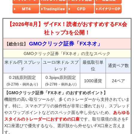
【2026年8月】ザイFX！読者がおすすめするFX会
社トップ3を公開！
GMOクリック証券「FXネオ」
【総合1位】
GMOクリック証券「FXネオ」の主なスペック
米ドル/円 スプレッ
ユーロ/米ドル スプ
最低取引単
通貨ペア数
ド
レッド
位
0.2銭原則固定
0.3pips原則固定
1000通貨
24ペア
(9-27時・例外あり)
(9-27時・例外あり)
【GMOクリック証券「FXネオ」のおすすめポイント】
機能性の高い取引ツールが、多くのトレーダーから支持されていま
す。特に、スマホアプリの操作性が非常に優れており、スプレッド
やスワップポイントなどのスペック面も申し分ないため、
あらゆる
スタイルのトレーダーにおすすめの口座
です。取引環境の良さをF
X口座選びで優先するなら、選択肢から外せないFX口座と言えま
す。