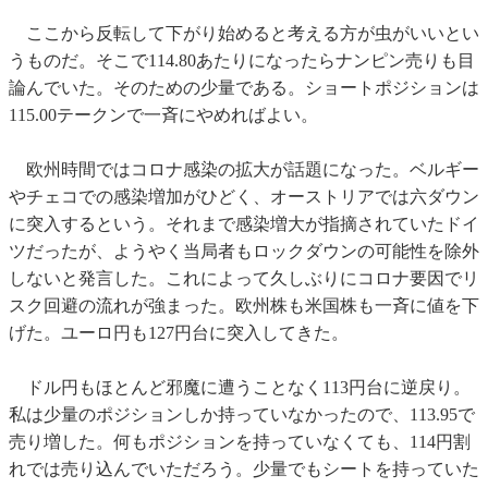
ここから反転して下がり始めると考える方が虫がいいとい
うものだ。そこで114.80あたりになったらナンピン売りも目
論んでいた。そのための少量である。ショートポジションは
115.00テークンで一斉にやめればよい。
欧州時間ではコロナ感染の拡大が話題になった。ベルギー
やチェコでの感染増加がひどく、オーストリアでは六ダウン
に突入するという。それまで感染増大が指摘されていたドイ
ツだったが、ようやく当局者もロックダウンの可能性を除外
しないと発言した。これによって久しぶりにコロナ要因でリ
スク回避の流れが強まった。欧州株も米国株も一斉に値を下
げた。ユーロ円も127円台に突入してきた。
ドル円もほとんど邪魔に遭うことなく113円台に逆戻り。
私は少量のポジションしか持っていなかったので、113.95で
売り増した。何もポジションを持っていなくても、114円割
れでは売り込んでいただろう。少量でもシートを持っていた