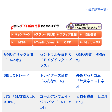
>>最新記事一覧へ
GMOクリック証券
セントラル短資ＦＸ
GMO外貨 「外貨e
「FXネオ」
「ＦＸダイレクトプ
x」
ラス」
SBI FXトレード
トレイダーズ証券
外為どっとコム
「みんなのFX」
「外貨ネクストネ
オ」
JFX 「MATRIX TR
ゴールデンウェイ・
ヒロセ通商 「LION
ADER」
ジャパン 「FXTF M
FX」
T4」