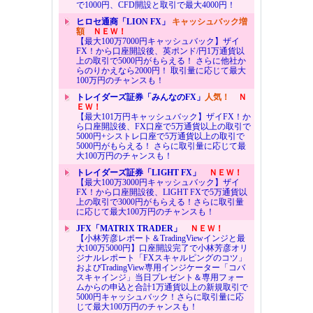
で1000円、CFD開設と取引で最大4000円！
ヒロセ通商「LION FX」
キャッシュバック増
額
ＮＥＷ！
【最大100万7000円キャッシュバック】ザイ
FX！から口座開設後、英ポンド/円1万通貨以
上の取引で5000円がもらえる！ さらに他社か
らのりかえなら2000円！ 取引量に応じて最大
100万円のチャンスも！
トレイダーズ証券「みんなのFX」
人気！
Ｎ
ＥＷ！
【最大101万円キャッシュバック】ザイFX！か
ら口座開設後、FX口座で5万通貨以上の取引で
5000円+シストレ口座で5万通貨以上の取引で
5000円がもらえる！ さらに取引量に応じて最
大100万円のチャンスも！
トレイダーズ証券「LIGHT FX」
ＮＥＷ！
【最大100万3000円キャッシュバック】ザイ
FX！から口座開設後、LIGHT FXで5万通貨以
上の取引で3000円がもらえる！さらに取引量
に応じて最大100万円のチャンスも！
JFX「MATRIX TRADER」
ＮＥＷ！
【小林芳彦レポート＆TradingViewインジと最
大100万5000円】口座開設完了で小林芳彦オリ
ジナルレポート「FXスキャルピングのコツ」
およびTradingView専用インジケーター「コバ
スキャインジ」当日プレゼント＆専用フォー
ムからの申込と合計1万通貨以上の新規取引で
5000円キャッシュバック！さらに取引量に応
じて最大100万円のチャンスも！