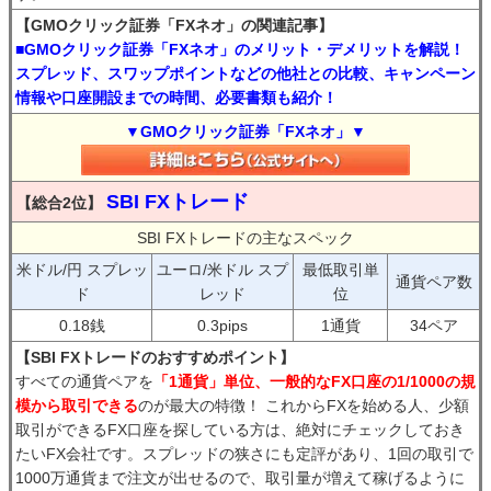
【GMOクリック証券「FXネオ」の関連記事】
■GMOクリック証券「FXネオ」のメリット・デメリットを解説！
スプレッド、スワップポイントなどの他社との比較、キャンペーン
情報や口座開設までの時間、必要書類も紹介！
▼GMOクリック証券「FXネオ」▼
SBI FXトレード
【総合2位】
SBI FXトレードの主なスペック
米ドル/円 スプレッ
ユーロ/米ドル スプ
最低取引単
通貨ペア数
ド
レッド
位
0.18銭
0.3pips
1通貨
34ペア
【SBI FXトレードのおすすめポイント】
すべての通貨ペアを
「1通貨」単位、一般的なFX口座の1/1000の規
模から取引できる
のが最大の特徴！ これからFXを始める人、少額
取引ができるFX口座を探している方は、絶対にチェックしておき
たいFX会社です。スプレッドの狭さにも定評があり、1回の取引で
1000万通貨まで注文が出せるので、取引量が増えて稼げるように