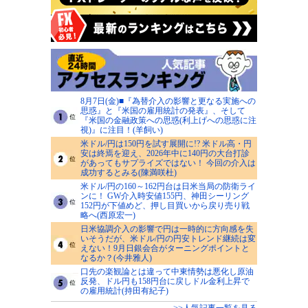
8月7日(金)■『為替介入の影響と更なる実施への
思惑』と『米国の雇用統計の発表』、そして
『米国の金融政策への思惑(利上げへの思惑に注
視)』に注目！(羊飼い)
米ドル/円は150円を試す展開に!? 米ドル高・円
安は終焉を迎え、2026年中に140円の大台打診
があってもサプライズではない！ 今回の介入は
成功するとみる(陳満咲杜)
米ドル/円の160～162円台は日米当局の防衛ライ
ンに！ GW介入時安値155円、神田シーリング
152円が下値めど、押し目買いから戻り売り戦
略へ(西原宏一)
日米協調介入の影響で円は一時的に方向感を失
いそうだが、米ドル/円の円安トレンド継続は変
えない！9月日銀会合がターニングポイントと
なるか？(今井雅人)
口先の楽観論とは違って中東情勢は悪化し原油
反発、ドル円も158円台に戻しドル金利上昇で
の雇用統計(持田有紀子)
>>人気記事一覧を見る