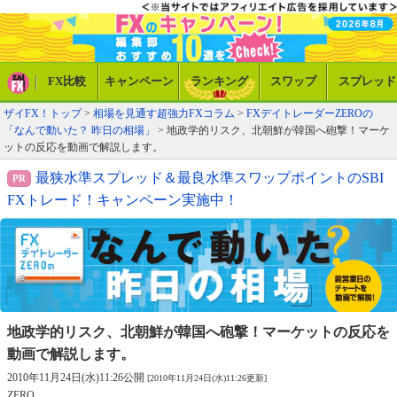
FX比較
キャンペーン
ランキング
スワップ
スプレッド
ザイFX！トップ
>
相場を見通す超強力FXコラム
>
FXデイトレーダーZEROの
「なんで動いた？ 昨日の相場」
> 地政学的リスク、北朝鮮が韓国へ砲撃！マーケ
ットの反応を動画で解説します。
最狭水準スプレッド＆最良水準スワップポイントのSBI
FXトレード！キャンペーン実施中！
地政学的リスク、北朝鮮が韓国へ砲撃！
マーケットの反応を
動画で解説します。
2010年11月24日(水)11:26公開
[2010年11月24日(水)11:26更新]
ZERO