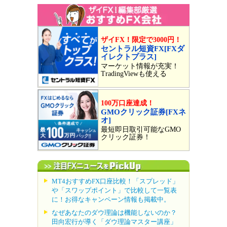
ザイFX！限定で3000円！
セントラル短資FX[FXダ
イレクトプラス]
マーケット情報が充実！
TradingViewも使える
100万口座達成！
GMOクリック証券[FXネ
オ]
最短即日取引可能なGMO
クリック証券！
MT4おすすめFX口座比較！「スプレッド」
や「スワップポイント」で比較して一覧表
に！お得なキャンペーン情報も掲載中。
なぜあなたのダウ理論は機能しないのか？
田向宏行が導く「ダウ理論マスター講座」