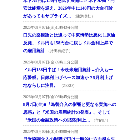
米ドル/円は150円を試す展開に!? 米ドル高・円
安は終焉を迎え、2026年中に140円の大台打診
があってもサプライズ…
（陳満咲杜）
2026年08月07日(金)15時43分公開
口先の楽観論とは違って中東情勢は悪化し原油
反発、ドル円も158円台に戻しドル金利上昇で
の雇用統計
（持田有紀子）
2026年08月07日(金)09時11分公開
ドル円158円半ば！今晩米雇用統計→介入も一
応警戒。日銀利上げペース加速か？9月利上げ
地ならしに注目。
（ZERO）
2026年08月07日(金)06時45分公開
8月7日(金)■『為替介入の影響と更なる実施への
思惑』と『米国の雇用統計の発表』、そして
『米国の金融政策への思惑(利上…
（羊飼い）
2026年08月06日(木)17時00分公開
日米協調介入の影響で円は一時的に方向感を失