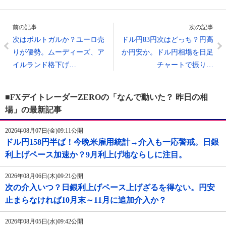
前の記事
次の記事
次はポルトガルか？ユーロ売
ドル円83円次はどっち？円高
りが優勢。ムーディーズ、ア
か円安か。ドル円相場を日足
イルランド格下げ…
チャートで振り…
■FXデイトレーダーZEROの「なんで動いた？ 昨日の相
場」の最新記事
2026年08月07日(金)09:11公開
ドル円158円半ば！今晩米雇用統計→介入も一応警戒。日銀
利上げペース加速か？9月利上げ地ならしに注目。
2026年08月06日(木)09:21公開
次の介入いつ？日銀利上げペース上げざるを得ない。円安
止まらなければ10月末～11月に追加介入か？
2026年08月05日(水)09:42公開