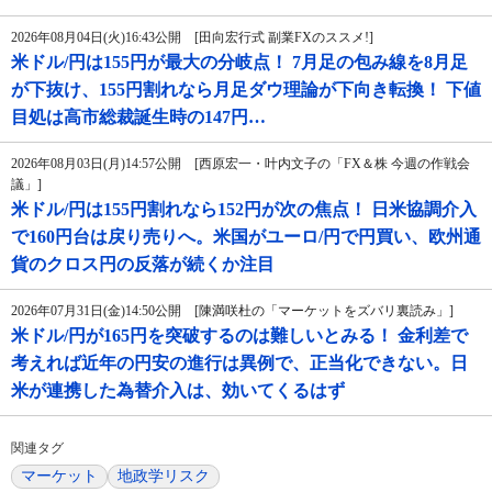
2026年08月04日(火)16:43公開 [田向宏行式 副業FXのススメ!]
米ドル/円は155円が最大の分岐点！ 7月足の包み線を8月足
が下抜け、155円割れなら月足ダウ理論が下向き転換！ 下値
目処は高市総裁誕生時の147円…
2026年08月03日(月)14:57公開 [西原宏一・叶内文子の「FX＆株 今週の作戦会
議」]
米ドル/円は155円割れなら152円が次の焦点！ 日米協調介入
で160円台は戻り売りへ。米国がユーロ/円で円買い、欧州通
貨のクロス円の反落が続くか注目
2026年07月31日(金)14:50公開 [陳満咲杜の「マーケットをズバリ裏読み」]
米ドル/円が165円を突破するのは難しいとみる！ 金利差で
考えれば近年の円安の進行は異例で、正当化できない。日
米が連携した為替介入は、効いてくるはず
関連タグ
マーケット
地政学リスク