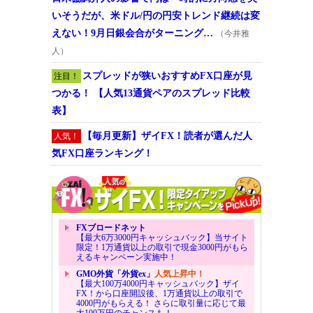
いそうだが、米ドル/円の円安トレンド継続は変
えない！9月日銀会合がターニング…
（今井雅
人）
スプレッドが狭いおすすめFX口座が見
注目！
つかる！ 【人気13通貨ペアのスプレッド比較
表】
【毎月更新】ザイFX！読者が選んだ人
人気！
気FX口座ランキング！
FXブロードネット
【最大6万3000円キャッシュバック】当サイト
限定！1万通貨以上の取引で現金3000円がもら
えるキャンペーン実施中！
GMO外貨「外貨ex」
人気上昇中！
【最大100万4000円キャッシュバック】ザイ
FX！から口座開設後、1万通貨以上の取引で
4000円がもらえる！ さらに取引量に応じて最