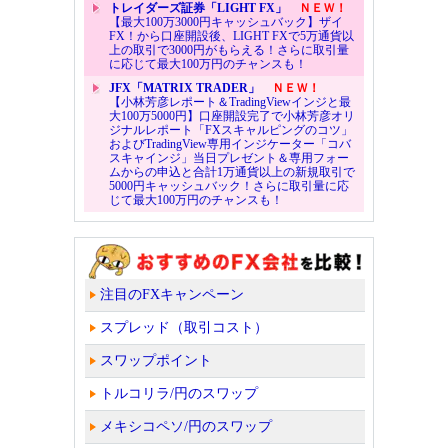
トレイダーズ証券「LIGHT FX」
ＮＥＷ！
【最大100万3000円キャッシュバック】ザイ
FX！から口座開設後、LIGHT FXで5万通貨以
上の取引で3000円がもらえる！さらに取引量
に応じて最大100万円のチャンスも！
JFX「MATRIX TRADER」
ＮＥＷ！
【小林芳彦レポート＆TradingViewインジと最
大100万5000円】口座開設完了で小林芳彦オリ
ジナルレポート「FXスキャルピングのコツ」
およびTradingView専用インジケーター「コバ
スキャインジ」当日プレゼント＆専用フォー
ムからの申込と合計1万通貨以上の新規取引で
5000円キャッシュバック！さらに取引量に応
じて最大100万円のチャンスも！
注目のFXキャンペーン
スプレッド（取引コスト）
スワップポイント
トルコリラ/円のスワップ
メキシコペソ/円のスワップ