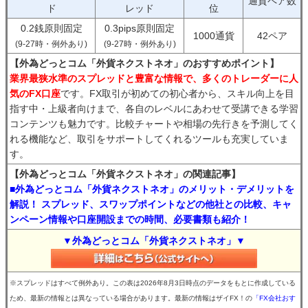
通貨ペア数
ド
レッド
位
0.2銭原則固定
0.3pips原則固定
1000通貨
42ペア
(9-27時・例外あり)
(9-27時・例外あり)
【外為どっとコム「外貨ネクストネオ」のおすすめポイント】
業界最狭水準のスプレッドと豊富な情報で、多くのトレーダーに人
気のFX口座
です。FX取引が初めての初心者から、スキル向上を目
指す中・上級者向けまで、各自のレベルにあわせて受講できる学習
コンテンツも魅力です。比較チャートや相場の先行きを予測してく
れる機能など、取引をサポートしてくれるツールも充実していま
す。
【外為どっとコム「外貨ネクストネオ」の関連記事】
■外為どっとコム「外貨ネクストネオ」のメリット・デメリットを
解説！ スプレッド、スワップポイントなどの他社との比較、キャ
ンペーン情報や口座開設までの時間、必要書類も紹介！
▼外為どっとコム「外貨ネクストネオ」▼
※スプレッドはすべて例外あり。この表は2026年8月3日時点のデータをもとに作成している
ため、最新の情報とは異なっている場合があります。最新の情報はザイFX！の
「FX会社おす