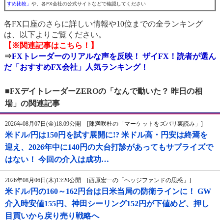
すめ比較」
や、各FX会社の公式サイトなどで確認してください
各FX口座のさらに詳しい情報や10位までの全ランキング
は、以下よりご覧ください。
【※関連記事はこちら！】
⇒
FXトレーダーのリアルな声を反映！ ザイFX！読者が選ん
だ「おすすめFX会社」人気ランキング！
■FXデイトレーダーZEROの「なんで動いた？ 昨日の相
場」の関連記事
2026年08月07日(金)18:09公開 [陳満咲杜の「マーケットをズバリ裏読み」]
米ドル/円は150円を試す展開に!? 米ドル高・円安は終焉を
迎え、2026年中に140円の大台打診があってもサプライズで
はない！ 今回の介入は成功…
2026年08月06日(木)13:20公開 [西原宏一の「ヘッジファンドの思惑」]
米ドル/円の160～162円台は日米当局の防衛ラインに！ GW
介入時安値155円、神田シーリング152円が下値めど、押し
目買いから戻り売り戦略へ