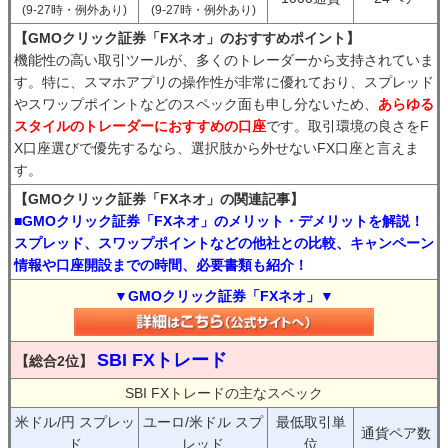
(9-27時・例外あり)
(9-27時・例外あり)
【GMOクリック証券「FXネオ」のおすすめポイント】
機能性の高い取引ツールが、多くのトレーダーから支持されていま
す。特に、スマホアプリの操作性が非常に優れており、スプレッド
やスワップポイントなどのスペック面も申し分ないため、
あらゆる
スタイルのトレーダーにおすすめの口座
です。取引環境の良さをF
X口座選びで優先するなら、選択肢から外せないFX口座と言えま
す。
【GMOクリック証券「FXネオ」の関連記事】
■GMOクリック証券「FXネオ」のメリット・デメリットを解説！
スプレッド、スワップポイントなどの他社との比較、キャンペーン
情報や口座開設までの時間、必要書類も紹介！
▼GMOクリック証券「FXネオ」▼
SBI FXトレード
【総合2位】
SBI FXトレードの主なスペック
米ドル/円 スプレッ
ユーロ/米ドル スプ
最低取引単
通貨ペア数
ド
レッド
位