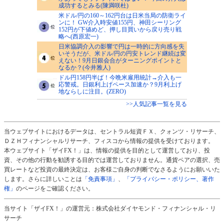
成功するとみる(陳満咲杜)
米ドル/円の160～162円台は日米当局の防衛ライ
ンに！ GW介入時安値155円、神田シーリング
152円が下値めど、押し目買いから戻り売り戦
略へ(西原宏一)
日米協調介入の影響で円は一時的に方向感を失
いそうだが、米ドル/円の円安トレンド継続は変
えない！9月日銀会合がターニングポイントと
なるか？(今井雅人)
ドル円158円半ば！今晩米雇用統計→介入も一
応警戒。日銀利上げペース加速か？9月利上げ
地ならしに注目。(ZERO)
>>人気記事一覧を見る
当ウェブサイトにおけるデータは、セントラル短資ＦＸ、クォンツ・リサーチ、
ＤＺＨフィナンシャルリサーチ、フィスコから情報の提供を受けております。
本ウェブサイト「ザイFX！」は、情報の提供を目的として運営しており、投
資、その他の行動を勧誘する目的では運営しておりません。通貨ペアの選択、売
買レートなど投資の最終決定は、お客様ご自身の判断でなさるようにお願いいた
します。さらに詳しいことは
「免責事項」
、
「プライバシー・ポリシー、著作
権」
のページをご確認ください。
当サイト「ザイFX！」の運営元：株式会社ダイヤモンド・フィナンシャル・リ
サーチ