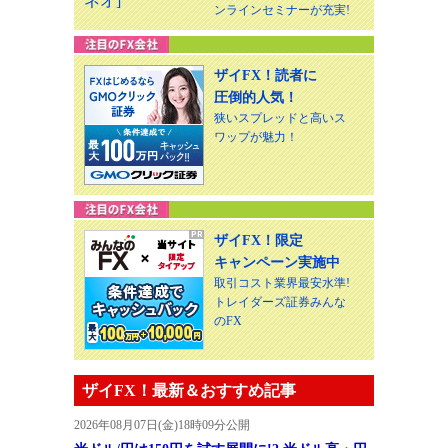
ンラインセミナーが充実!
ザイFX！読者に
圧倒的人気！
狭いスプレッドと高いス
ワップが魅力！
ザイFX！限定
キャンペーン実施中
取引コスト業界最安水準!
トレイダーズ証券みんな
のFX
ザイFX！最新＆おすすめ記事
2026年08月07日(金)18時09分公開