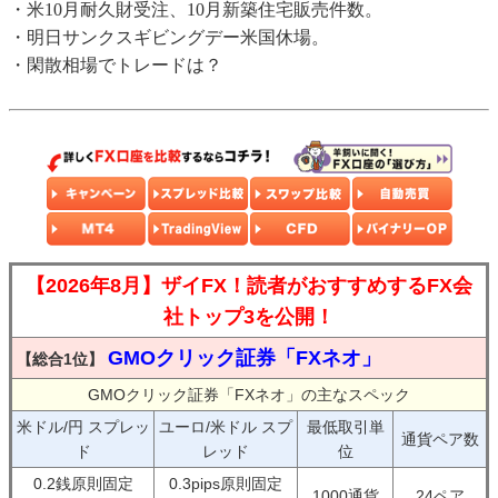
・米10月耐久財受注、10月新築住宅販売件数。
・明日サンクスギビングデー米国休場。
・閑散相場でトレードは？
【2026年8月】ザイFX！読者がおすすめするFX会
社トップ3を公開！
GMOクリック証券「FXネオ」
【総合1位】
GMOクリック証券「FXネオ」の主なスペック
米ドル/円 スプレッ
ユーロ/米ドル スプ
最低取引単
通貨ペア数
ド
レッド
位
0.2銭原則固定
0.3pips原則固定
1000通貨
24ペア