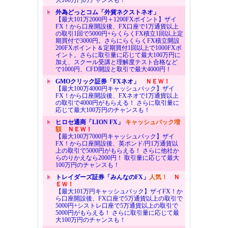
大100万円のチャンスも！
外為どっとコム「外貨ネクストネオ」
【最大101万2000円＋1200FXポイント】ザイ
FX！から口座開設後、FX口座で1万通貨以上
の取引1回で5000円+らくらくFX積立1回以上定
期買付で3000円。さらにらくらくFX積立開設
200FXポイント＆定期買付1回以上で1000FXポ
イント。さらに取引量に応じて最大100万円に
加え、スクール受講と理解度テスト合格など
で1000円、CFD開設と取引で最大4000円！
GMOクリック証券「FXネオ」
ＮＥＷ！
【最大100万4000円キャッシュバック】ザイ
FX！から口座開設後、FXネオで1万通貨以上
の取引で4000円がもらえる！ さらに取引量に
応じて最大100万円のチャンスも！
ヒロセ通商「LION FX」
キャッシュバック増
額
ＮＥＷ！
【最大100万7000円キャッシュバック】ザイ
FX！から口座開設後、英ポンド/円1万通貨以
上の取引で5000円がもらえる！ さらに他社か
らのりかえなら2000円！ 取引量に応じて最大
100万円のチャンスも！
トレイダーズ証券「みんなのFX」
人気！
Ｎ
ＥＷ！
【最大101万円キャッシュバック】ザイFX！か
ら口座開設後、FX口座で5万通貨以上の取引で
5000円+シストレ口座で5万通貨以上の取引で
5000円がもらえる！ さらに取引量に応じて最
大100万円のチャンスも！