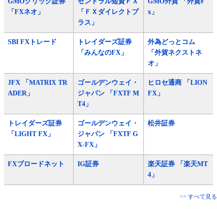
GMOクリック証券
セントラル短資ＦＸ
GMO外貨 「外貨e
「FXネオ」
「ＦＸダイレクトプ
x」
ラス」
SBI FXトレード
トレイダーズ証券
外為どっとコム
「みんなのFX」
「外貨ネクストネ
オ」
JFX 「MATRIX TR
ゴールデンウェイ・
ヒロセ通商 「LION
ADER」
ジャパン 「FXTF M
FX」
T4」
トレイダーズ証券
ゴールデンウェイ・
松井証券
「LIGHT FX」
ジャパン 「FXTF G
X-FX」
FXブロードネット
IG証券
楽天証券 「楽天MT
4」
>> すべて見る