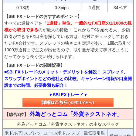
0.18銭
0.3pips
1通貨
34ペア
【SBI FXトレードのおすすめポイント】
すべての通貨ペアを
「1通貨」単位、一般的なFX口座の1/1000の規
模から取引できる
のが最大の特徴！ これからFXを始める人、少額
取引ができるFX口座を探している方は、絶対にチェックしておき
たいFX会社です。スプレッドの狭さにも定評があり、1回の取引で
1000万通貨まで注文が出せるので、取引量が増えて稼げるように
なってからも長く使い続けられます。
【SBI FXトレードの関連記事】
■SBI FXトレードのメリット・デメリットを解説！ スプレッド、
スワップポイントなどの他社との比較、キャンペーン情報や口座開
設までの時間、必要書類も紹介！
▼SBI FXトレード▼
外為どっとコム「外貨ネクストネオ」
【総合3位】
外為どっとコム「外貨ネクストネオ」の主なスペック
米ドル/円 スプレッ
ユーロ/米ドル スプ
最低取引単