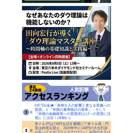
8月7日(金)■『為替介入の影響と更なる実施への
思惑』と『米国の雇用統計の発表』、そして
『米国の金融政策への思惑(利上げへの思惑に注
視)』に注目！(羊飼い)
米ドル/円は150円を試す展開に!? 米ドル高・円
安は終焉を迎え、2026年中に140円の大台打診
があってもサプライズではない！ 今回の介入は