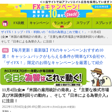
FX比較
キャンペーン
ランキング
スワップ
スプレッド
ザイFX！トップ
>
FX・羊飼いの「今日の為替はこれで動く！」
> 11月4日
(金)■『米国の雇用統計の発表』と『主要な株式市場及び米国債利回りの動向』、
そして『日本による為替介入』に注目！
【毎月更新！最新版】FXのキャンペーンおすすめ10
選！ キャッシュバックがもらえる条件が簡単なFX会社や、
「ザイFX！」限定のお得なキャンペーンを厳選して紹介
11月4日(金)■『米国の雇用統計の発表』と『主要な株式市場
及び米国債利回りの動向』、そして『日本による為替介入』
に注目！
2022年11月04日(金)06:49公開
[2022年11月04日(金)06:49更新]
羊飼い