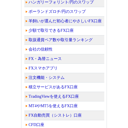
ハンガリーフォリント/円のスワップ
ポーランドズロチ/円のスワップ
羊飼いが選んだ初心者にやさしいFX口座
少額で取引できるFX口座
取扱通貨ペア数や取引量ランキング
会社の信頼性
FX・為替ニュース
FXスマホアプリ
注文機能・システム
積立サービスがあるFX口座
TradingViewを使えるFX口座
MT4やMT5を使えるFX口座
FX自動売買（シストレ）口座
CFD口座