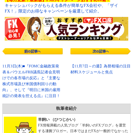
キャッシュバックがもらえる条件が簡単なFX会社や、「ザイ
FX！」限定のお得なキャンペーンを厳選して紹介。
11月3日(木)■『FOMC金融政策発
【11月7日～の週】為替相場の注目
表＆パウエルFRB議長記者会見明
材料スケジュールと焦点
けでの各市場の反応』と『主要な
株式市場及び米国債利回りの動
向』、そして『明日に米国の雇用
統計の発表を控える点』に注目！
執筆者紹介
羊飼い （ひつじかい）
FX情報満載の人気ブログ「羊飼いのFXブログ」を運営
する凄腕ブロガー。日本ではまだFXが一般的でなかった