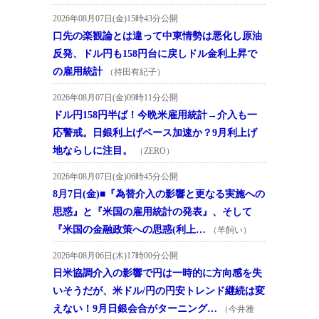
2026年08月07日(金)15時43分公開
口先の楽観論とは違って中東情勢は悪化し原油
反発、ドル円も158円台に戻しドル金利上昇で
の雇用統計
（持田有紀子）
2026年08月07日(金)09時11分公開
ドル円158円半ば！今晩米雇用統計→介入も一
応警戒。日銀利上げペース加速か？9月利上げ
地ならしに注目。
（ZERO）
2026年08月07日(金)06時45分公開
8月7日(金)■『為替介入の影響と更なる実施への
思惑』と『米国の雇用統計の発表』、そして
『米国の金融政策への思惑(利上…
（羊飼い）
2026年08月06日(木)17時00分公開
日米協調介入の影響で円は一時的に方向感を失
いそうだが、米ドル/円の円安トレンド継続は変
えない！9月日銀会合がターニング…
（今井雅