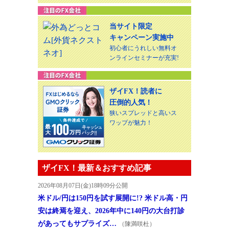
当サイト限定
キャンペーン実施中
初心者にうれしい無料オ
ンラインセミナーが充実!
ザイFX！読者に
圧倒的人気！
狭いスプレッドと高いス
ワップが魅力！
ザイFX！最新＆おすすめ記事
2026年08月07日(金)18時09分公開
米ドル/円は150円を試す展開に!? 米ドル高・円
安は終焉を迎え、2026年中に140円の大台打診
があってもサプライズ…
（陳満咲杜）