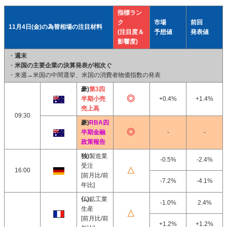
指標ラン
ク
市場
前回
11月4日(金)の為替相場の注目材料
(注目度＆
予想値
発表値
影響度)
・
週末
・
米国の主要企業の決算発表が相次ぐ
・来週→米国の中間選挙、米国の消費者物価指数の発表
豪)
第3四
半期小売
+0.4%
+1.4%
売上高
09:30
豪)
RBA四
半期金融
-
-
政策報告
独)
製造業
-0.5%
-2.4%
受注
16:00
[前月比/前
-7.2%
-4.1%
年比]
仏)
鉱工業
-1.0%
2.4%
生産
[前月比/前
+1.2%
+1.2%