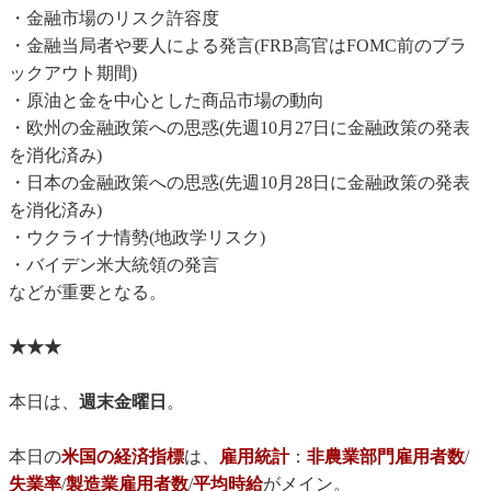
・金融市場のリスク許容度
・金融当局者や要人による発言(FRB高官はFOMC前のブラ
ックアウト期間)
・原油と金を中心とした商品市場の動向
・欧州の金融政策への思惑(先週10月27日に金融政策の発表
を消化済み)
・日本の金融政策への思惑(先週10月28日に金融政策の発表
を消化済み)
・ウクライナ情勢(地政学リスク)
・バイデン米大統領の発言
などが重要となる。
★★★
本日は、
週末金曜日
。
本日の
米国の経済指標
は、
雇用統計
：
非農業部門雇用者数
/
失業率
/
製造業雇用者数
/
平均時給
がメイン。