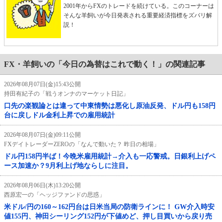
2001年からFXのトレードを続けている。このコーナーは
そんな羊飼いが今日発表される重要経済指標をズバリ解
説！
FX・羊飼いの「今日の為替はこれで動く！」の関連記事
2026年08月07日(金)15:43公開
持田有紀子の「戦うオンナのマーケット日記」
口先の楽観論とは違って中東情勢は悪化し原油反発、ドル円も158円
台に戻しドル金利上昇での雇用統計
2026年08月07日(金)09:11公開
FXデイトレーダーZEROの「なんで動いた？ 昨日の相場」
ドル円158円半ば！今晩米雇用統計→介入も一応警戒。日銀利上げペ
ース加速か？9月利上げ地ならしに注目。
2026年08月06日(木)13:20公開
西原宏一の「ヘッジファンドの思惑」
米ドル/円の160～162円台は日米当局の防衛ラインに！ GW介入時安
値155円、神田シーリング152円が下値めど、押し目買いから戻り売