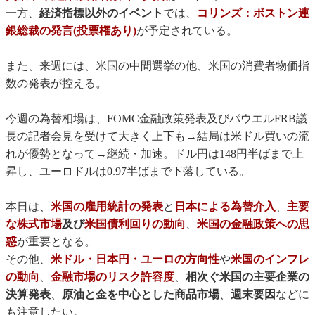
一方、
経済指標以外のイベント
では、
コリンズ：ボストン連
銀総裁の発言(投票権あり)
が予定されている。
また、来週には、米国の中間選挙の他、米国の消費者物価指
数の発表が控える。
今週の為替相場は、FOMC金融政策発表及びパウエルFRB議
長の記者会見を受けて大きく上下も→結局は米ドル買いの流
れが優勢となって→継続・加速。ドル円は148円半ばまで上
昇し、ユーロドルは0.97半ばまで下落している。
本日は、
米国の雇用統計の発表
と
日本による為替介入
、
主要
な株式市場
及び
米国債利回りの動向
、
米国の金融政策への思
惑
が重要となる。
その他、
米ドル・日本円・ユーロの方向性
や
米国のインフレ
の動向
、
金融市場のリスク許容度
、
相次ぐ米国の主要企業の
決算発表
、
原油と金を中心とした商品市場
、
週末要因
などに
も注意したい。