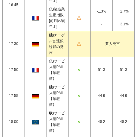
年比]
16:45
仏)
製造業
-1.3%
+2.7%
生産指数
[前月比/前
-
+3.1%
年比]
独)
ナーゲ
ル独連銀
17:30
要人発言
総裁の発
言
仏)
サービ
ス業PMI
17:50
51.3
51.3
【確報
値】
独)
サービ
ス業PMI
17:55
44.9
44.9
【確報
値】
欧)
サービ
ス業PMI
18:00
48.2
48.2
【確報
値】