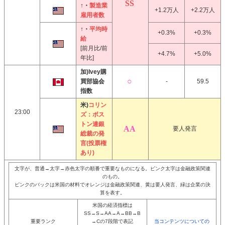
↑・
製造業
+1.2万人
+2.2万人
雇用者数
↑・
平均時
+0.3%
+0.3%
給
[前月比/前
+4.7%
+5.0%
年比]
加)Ivey購
買部協会
-
59.5
指数
米)
コリン
23:00
ズ：ボス
トン連銀
要人発言
総裁の発
言(投票権
あり)
文字が、普通→太字→赤色太字の順番で重要なものになる。ピンク太字は金融政策関連
のもの。
ピンクのバックは米国の材料でオレンジは金融政策関連、黄は要人発言、緑は企業の決
算を表す。
米国の経済指標は
SS→S→AA→A→BB→B
重要ランク
→Cの7段階で表記
当コンテンツについての