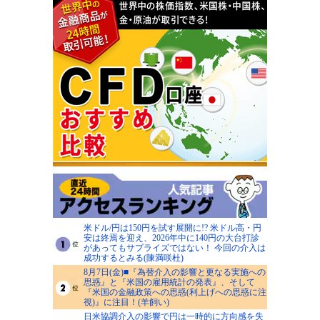
米ドル/円は150円を試す展開に!? 米ドル高・円
安は終焉を迎え、2026年中に140円の大台打診
があってもサプライズではない！ 今回の介入は
成功するとみる(陳満咲杜)
8月7日(金)■『為替介入の影響と更なる実施への
思惑』と『米国の雇用統計の発表』、そして
『米国の金融政策への思惑(利上げへの思惑に注
視)』に注目！(羊飼い)
日米協調介入の影響で円は一時的に方向感を失