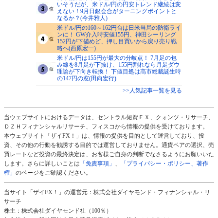
いそうだが、米ドル/円の円安トレンド継続は変
えない！9月日銀会合がターニングポイントと
なるか？(今井雅人)
米ドル/円の160～162円台は日米当局の防衛ライ
ンに！ GW介入時安値155円、神田シーリング
152円が下値めど、押し目買いから戻り売り戦
略へ(西原宏一)
米ドル/円は155円が最大の分岐点！ 7月足の包
み線を8月足が下抜け、155円割れなら月足ダウ
理論が下向き転換！ 下値目処は高市総裁誕生時
の147円の窓(田向宏行)
>>人気記事一覧を見る
当ウェブサイトにおけるデータは、セントラル短資ＦＸ、クォンツ・リサーチ、
ＤＺＨフィナンシャルリサーチ、フィスコから情報の提供を受けております。
本ウェブサイト「ザイFX！」は、情報の提供を目的として運営しており、投
資、その他の行動を勧誘する目的では運営しておりません。通貨ペアの選択、売
買レートなど投資の最終決定は、お客様ご自身の判断でなさるようにお願いいた
します。さらに詳しいことは
「免責事項」
、
「プライバシー・ポリシー、著作
権」
のページをご確認ください。
当サイト「ザイFX！」の運営元：株式会社ダイヤモンド・フィナンシャル・リ
サーチ
株主：株式会社ダイヤモンド社（100％）