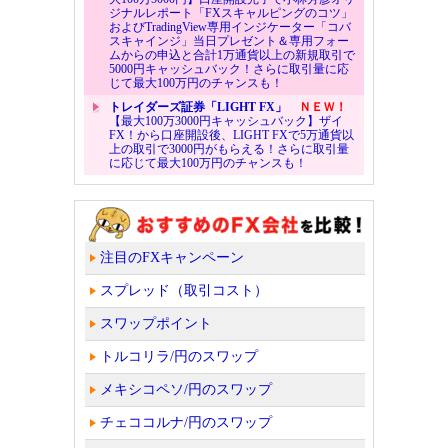
ジナルレポート「FXスキャルピングのコツ」
およびTradingView専用インジケーター「コバ
スキャインジ」当日プレゼント＆専用フォー
ムからの申込と合計1万通貨以上の新規取引で
5000円キャッシュバック！さらに取引量に応
じて最大100万円のチャンスも！
トレイダーズ証券「LIGHT FX」
ＮＥＷ！
【最大100万3000円キャッシュバック】ザイ
FX！から口座開設後、LIGHT FXで5万通貨以
上の取引で3000円がもらえる！さらに取引量
に応じて最大100万円のチャンスも！
注目のFXキャンペーン
スプレッド（取引コスト）
スワップポイント
トルコリラ/円のスワップ
メキシコペソ/円のスワップ
チェココルナ/円のスワップ