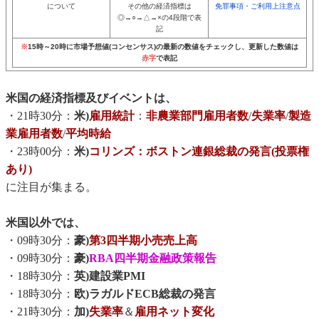
について
その他の経済指標は
免罪事項・ご利用上注意点
◎→○→△→×の4段階で表
記
※
15時～20時に市場予想値(コンセンサス)の最新の数値をチェックし、更新した数値は
赤字
で表記
米国の経済指標及びイベントは、
・21時30分：
米)
雇用統計
：
非農業部門雇用者数
/
失業率
/
製造
業雇用者数
/
平均時給
・23時00分：
米)
コリンズ：ボストン連銀総裁の発言(投票権
あり)
に注目が集まる。
米国以外では、
・09時30分：
豪)
第3四半期小売売上高
・09時30分：
豪)
RBA四半期金融政策報告
・18時30分：
英)建設業PMI
・18時30分：
欧)ラガルドECB総裁の発言
・21時30分：
加)
失業率
＆
雇用ネット変化