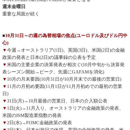
週末金曜日
重要な局面が続く
■
10月31日～の週の為替相場の焦点(ユーロドル及びドル円中
心)
▼
今週→オーストラリア(1日)、英国(3日)、米国(2日)の金融
政策の発表と日本(2日)の議事録の公表を予定
▼
米国の主要企業の決算発表が相次ぐ(10月中旬から決算発
表シーズン開始→ピーク、先週にGAFAMを消化)
▼
10月の月末要因(10月31日が10月月末での最後の営業日)
▼
11月の月初め要因(11月1日が11月月初めでの最初の営業
日)
▼
31日(月)→10月最後の営業日、日本の介入額公表
▼
1日(火)→11月入り、オーストラリアの金融政策の発表、
米国のISM製造業指数の発表
▼
2日(水)→FOMC金融政策の発表
▼
3日(木)→日本が祝日で休場、英国の金融政策の発表、米