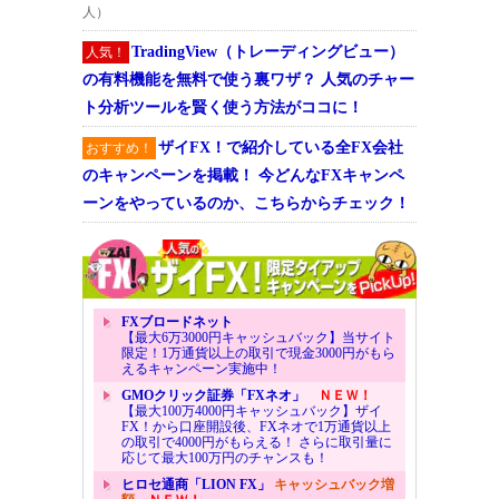
人）
TradingView（トレーディングビュー）
人気！
の有料機能を無料で使う裏ワザ？ 人気のチャー
ト分析ツールを賢く使う方法がココに！
ザイFX！で紹介している全FX会社
おすすめ！
のキャンペーンを掲載！ 今どんなFXキャンペ
ーンをやっているのか、こちらからチェック！
FXブロードネット
【最大6万3000円キャッシュバック】当サイト
限定！1万通貨以上の取引で現金3000円がもら
えるキャンペーン実施中！
GMOクリック証券「FXネオ」
ＮＥＷ！
【最大100万4000円キャッシュバック】ザイ
FX！から口座開設後、FXネオで1万通貨以上
の取引で4000円がもらえる！ さらに取引量に
応じて最大100万円のチャンスも！
ヒロセ通商「LION FX」
キャッシュバック増