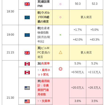
英)建設業
50.3
52.3
PMI
18:30
欧)ラガル
ドECB総
要人発言
裁の発言
欧)
生産者
+1.7%
+5.0%
物価指数
19:00
[前月比/前
+42.0%
+43.3%
年比]
英)
ピルM
21:15
PC委員の
要人発言
発言
加)
失業率
5.3%
5.2%
↑・
雇用ネ
+0.50万人
+2.11万人
ット変化
米)
雇用統
計
：
非農
+20.0万人
+26.3万人
業部門雇
用者数
21:30
↑・
失業率
3.6%
3.5%