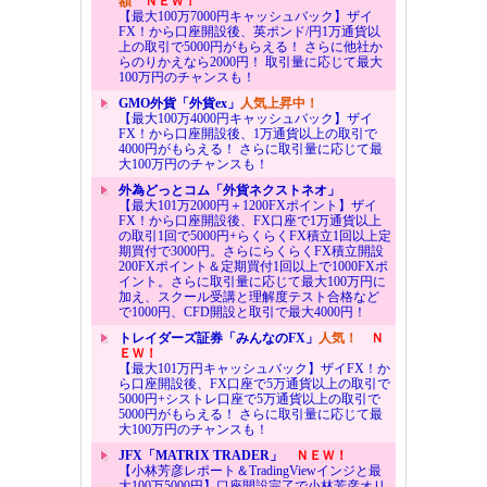
額
ＮＥＷ！
【最大100万7000円キャッシュバック】ザイ
FX！から口座開設後、英ポンド/円1万通貨以
上の取引で5000円がもらえる！ さらに他社か
らのりかえなら2000円！ 取引量に応じて最大
100万円のチャンスも！
GMO外貨「外貨ex」
人気上昇中！
【最大100万4000円キャッシュバック】ザイ
FX！から口座開設後、1万通貨以上の取引で
4000円がもらえる！ さらに取引量に応じて最
大100万円のチャンスも！
外為どっとコム「外貨ネクストネオ」
【最大101万2000円＋1200FXポイント】ザイ
FX！から口座開設後、FX口座で1万通貨以上
の取引1回で5000円+らくらくFX積立1回以上定
期買付で3000円。さらにらくらくFX積立開設
200FXポイント＆定期買付1回以上で1000FXポ
イント。さらに取引量に応じて最大100万円に
加え、スクール受講と理解度テスト合格など
で1000円、CFD開設と取引で最大4000円！
トレイダーズ証券「みんなのFX」
人気！
Ｎ
ＥＷ！
【最大101万円キャッシュバック】ザイFX！か
ら口座開設後、FX口座で5万通貨以上の取引で
5000円+シストレ口座で5万通貨以上の取引で
5000円がもらえる！ さらに取引量に応じて最
大100万円のチャンスも！
JFX「MATRIX TRADER」
ＮＥＷ！
【小林芳彦レポート＆TradingViewインジと最
大100万5000円】口座開設完了で小林芳彦オリ