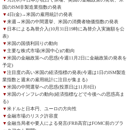
国のISM非製造業指数の発表
▼
4日(金)→米国の雇用統計の発表
▼
来週→米国の中間選挙、米国の消費者物価指数の発表
▼
日本による為替介入(10月31日19時に為替介入実施額を公
表)
▼
米国の国債利回りの動向
▼
主要な株式市場(米国中心)の動向
▼
米国の金融政策への思惑(今週11月2日に金融政策の発表を
予定)
▼
注目度の高い米国の経済指標の発表(今週は1日のISM製造
業指数と週末の雇用統計に注目が集まる)
▼
米国の中間選挙への思惑(投票日は11月8日)
▼
米国のインフレの動向(経済指標などで今後への思惑高ま
る)
▼
米ドルと日本円、ユーロの方向性
▼
金融市場のリスク許容度
▼
金融当局者や要人による発言(FRB高官はFOMC前のブラ