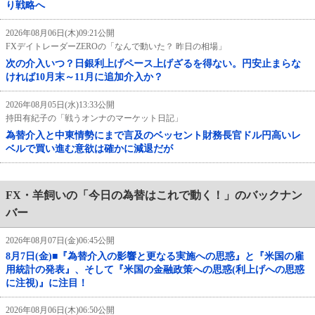
り戦略へ
2026年08月06日(木)09:21公開
FXデイトレーダーZEROの「なんで動いた？ 昨日の相場」
次の介入いつ？日銀利上げペース上げざるを得ない。円安止まらな
ければ10月末～11月に追加介入か？
2026年08月05日(水)13:33公開
持田有紀子の「戦うオンナのマーケット日記」
為替介入と中東情勢にまで言及のベッセント財務長官ドル円高いレ
ベルで買い進む意欲は確かに減退だが
FX・羊飼いの「今日の為替はこれで動く！」のバックナン
バー
2026年08月07日(金)06:45公開
8月7日(金)■『為替介入の影響と更なる実施への思惑』と『米国の雇
用統計の発表』、そして『米国の金融政策への思惑(利上げへの思惑
に注視)』に注目！
2026年08月06日(木)06:50公開