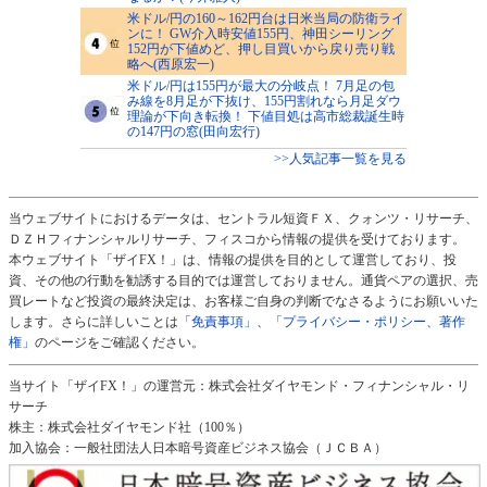
米ドル/円の160～162円台は日米当局の防衛ライ
ンに！ GW介入時安値155円、神田シーリング
152円が下値めど、押し目買いから戻り売り戦
略へ(西原宏一)
米ドル/円は155円が最大の分岐点！ 7月足の包
み線を8月足が下抜け、155円割れなら月足ダウ
理論が下向き転換！ 下値目処は高市総裁誕生時
の147円の窓(田向宏行)
>>人気記事一覧を見る
当ウェブサイトにおけるデータは、セントラル短資ＦＸ、クォンツ・リサーチ、
ＤＺＨフィナンシャルリサーチ、フィスコから情報の提供を受けております。
本ウェブサイト「ザイFX！」は、情報の提供を目的として運営しており、投
資、その他の行動を勧誘する目的では運営しておりません。通貨ペアの選択、売
買レートなど投資の最終決定は、お客様ご自身の判断でなさるようにお願いいた
します。さらに詳しいことは
「免責事項」
、
「プライバシー・ポリシー、著作
権」
のページをご確認ください。
当サイト「ザイFX！」の運営元：株式会社ダイヤモンド・フィナンシャル・リ
サーチ
株主：株式会社ダイヤモンド社（100％）
加入協会：一般社団法人日本暗号資産ビジネス協会（ＪＣＢＡ）