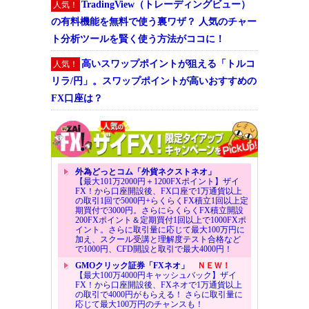
TradingView（トレーディングビュー）
人気！
の有料機能を無料で使う裏ワザ？ 人気のチャー
ト分析ツールを賢く使う方法がココに！
高いスワップポイントが狙える「トルコ
人気！
リラ/円」。スワップポイントが高いおすすめの
FX口座は？
外為どっとコム「外貨ネクストネオ」
【最大101万2000円＋1200FXポイント】ザイ
FX！から口座開設後、FX口座で1万通貨以上
の取引1回で5000円+らくらくFX積立1回以上定
期買付で3000円。さらにらくらくFX積立開設
200FXポイント＆定期買付1回以上で1000FXポ
イント。さらに取引量に応じて最大100万円に
加え、スクール受講と理解度テスト合格など
で1000円、CFD開設と取引で最大4000円！
GMOクリック証券「FXネオ」
ＮＥＷ！
【最大100万4000円キャッシュバック】ザイ
FX！から口座開設後、FXネオで1万通貨以上
の取引で4000円がもらえる！ さらに取引量に
応じて最大100万円のチャンスも！