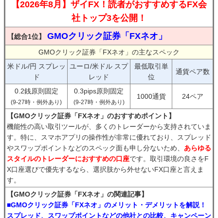
【2026年8月】ザイFX！読者がおすすめするFX会
社トップ3を公開！
GMOクリック証券「FXネオ」
【総合1位】
GMOクリック証券「FXネオ」の主なスペック
米ドル/円 スプレッ
ユーロ/米ドル スプ
最低取引単
通貨ペア数
ド
レッド
位
0.2銭原則固定
0.3pips原則固定
1000通貨
24ペア
(9-27時・例外あり)
(9-27時・例外あり)
【GMOクリック証券「FXネオ」のおすすめポイント】
機能性の高い取引ツールが、多くのトレーダーから支持されていま
す。特に、スマホアプリの操作性が非常に優れており、スプレッド
やスワップポイントなどのスペック面も申し分ないため、
あらゆる
スタイルのトレーダーにおすすめの口座
です。取引環境の良さをF
X口座選びで優先するなら、選択肢から外せないFX口座と言えま
す。
【GMOクリック証券「FXネオ」の関連記事】
■GMOクリック証券「FXネオ」のメリット・デメリットを解説！
スプレッド、スワップポイントなどの他社との比較、キャンペーン