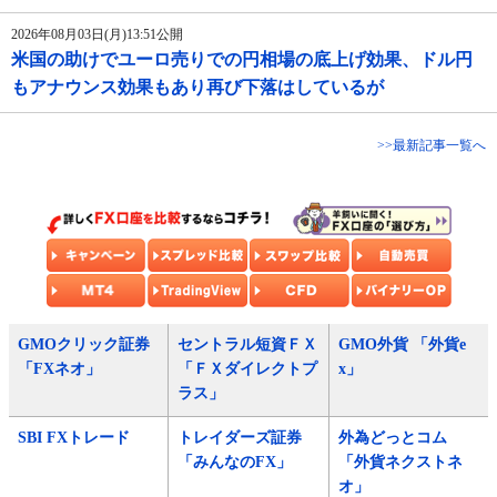
2026年08月03日(月)13:51公開
米国の助けでユーロ売りでの円相場の底上げ効果、ドル円
もアナウンス効果もあり再び下落はしているが
>>最新記事一覧へ
GMOクリック証券
セントラル短資ＦＸ
GMO外貨 「外貨e
「FXネオ」
「ＦＸダイレクトプ
x」
ラス」
SBI FXトレード
トレイダーズ証券
外為どっとコム
「みんなのFX」
「外貨ネクストネ
オ」