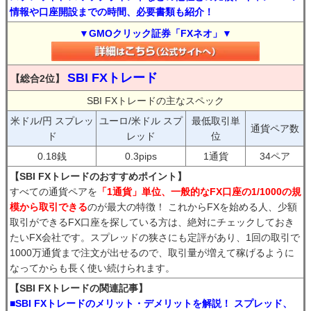
情報や口座開設までの時間、必要書類も紹介！
▼GMOクリック証券「FXネオ」▼
SBI FXトレード
【総合2位】
SBI FXトレードの主なスペック
米ドル/円 スプレッ
ユーロ/米ドル スプ
最低取引単
通貨ペア数
ド
レッド
位
0.18銭
0.3pips
1通貨
34ペア
【SBI FXトレードのおすすめポイント】
すべての通貨ペアを
「1通貨」単位、一般的なFX口座の1/1000の規
模から取引できる
のが最大の特徴！ これからFXを始める人、少額
取引ができるFX口座を探している方は、絶対にチェックしておき
たいFX会社です。スプレッドの狭さにも定評があり、1回の取引で
1000万通貨まで注文が出せるので、取引量が増えて稼げるように
なってからも長く使い続けられます。
【SBI FXトレードの関連記事】
■SBI FXトレードのメリット・デメリットを解説！ スプレッド、