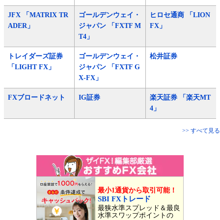
JFX 「MATRIX TR
ゴールデンウェイ・
ヒロセ通商 「LION
ADER」
ジャパン 「FXTF M
FX」
T4」
トレイダーズ証券
ゴールデンウェイ・
松井証券
「LIGHT FX」
ジャパン 「FXTF G
X-FX」
FXブロードネット
IG証券
楽天証券 「楽天MT
4」
>> すべて見る
最小1通貨から取引可能！
SBI FXトレード
最狭水準スプレッド＆最良
水準スワップポイントの