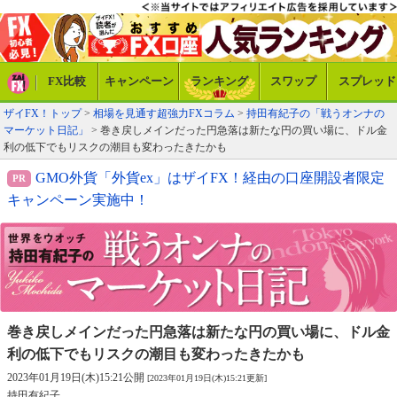
FX比較
キャンペーン
ランキング
スワップ
スプレッド
ザイFX！トップ
>
相場を見通す超強力FXコラム
>
持田有紀子の「戦うオンナの
マーケット日記」
> 巻き戻しメインだった円急落は新たな円の買い場に、ドル金
利の低下でもリスクの潮目も変わったきたかも
GMO外貨「外貨ex」はザイFX！経由の口座開設者限定
キャンペーン実施中！
巻き戻しメインだった円急落は新たな円の買い場に、
ドル金
利の低下でもリスクの潮目も変わったきたかも
2023年01月19日(木)15:21公開
[2023年01月19日(木)15:21更新]
持田有紀子