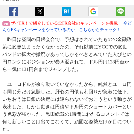
ザイFX！で紹介している全FX会社のキャンペーンを掲載！
今ど
んなFXキャンペーンをやっているのか、こちらからチェック！
昨日は昼間の日銀会合で、予想はされていたものの金融政
策に変更はまったくなかったの。それ以前にYCCでの変動
バンドの拡大や撤廃があってしかるべきとみていた人びとの
円ロングにポジションが巻き返されて、ドル円は128円台か
ら一気に131円台までジャンプした。
ユーロドルが余り動いていなかったから、純然とユーロ円
も同じ分だけ急騰した。肝心の円債も利回りが急激に低下。
いちおうは日銀の決定には逆らわないでおこうという動きが
表出した。しかし動きは円債やドル円のショートカバーとい
う色彩が強かった。黒田総裁の1時間にわたるコメントでは
何も新しいことは出てこなくて、頑固な姿勢だけが目につい
た。