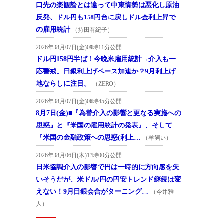
口先の楽観論とは違って中東情勢は悪化し原油
反発、ドル円も158円台に戻しドル金利上昇で
の雇用統計
（持田有紀子）
2026年08月07日(金)09時11分公開
ドル円158円半ば！今晩米雇用統計→介入も一
応警戒。日銀利上げペース加速か？9月利上げ
地ならしに注目。
（ZERO）
2026年08月07日(金)06時45分公開
8月7日(金)■『為替介入の影響と更なる実施への
思惑』と『米国の雇用統計の発表』、そして
『米国の金融政策への思惑(利上…
（羊飼い）
2026年08月06日(木)17時00分公開
日米協調介入の影響で円は一時的に方向感を失
いそうだが、米ドル/円の円安トレンド継続は変
えない！9月日銀会合がターニング…
（今井雅
人）