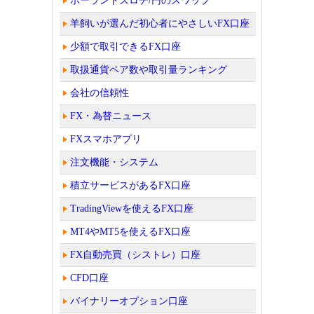
ポーランドズロチ/円のスワップ
羊飼いが選んだ初心者にやさしいFX口座
少額で取引できるFX口座
取扱通貨ペア数や取引量ランキング
会社の信頼性
FX・為替ニュース
FXスマホアプリ
注文機能・システム
積立サービスがあるFX口座
TradingViewを使えるFX口座
MT4やMT5を使えるFX口座
FX自動売買（シストレ）口座
CFD口座
バイナリーオプション口座