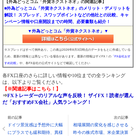
【外為どっとコム「外貨ネクストネオ」の関連記事】
■外為どっとコム「外貨ネクストネオ」のメリット・デメリットを
解説！ スプレッド、スワップポイントなどの他社との比較、キャ
ンペーン情報や口座開設までの時間、必要書類も紹介！
▼外為どっとコム「外貨ネクストネオ」▼
※スプレッドはすべて例外あり。この表は2026年8月3日時点のデータをもとに作成している
ため、最新の情報とは異なっている場合があります。最新の情報はザイFX！の
「FX会社おす
すめ比較」
や、各FX会社の公式サイトなどで確認してください
各FX口座のさらに詳しい情報や10位までの全ランキング
は、以下よりご覧ください。
【※関連記事はこちら！】
⇒
FXトレーダーのリアルな声を反映！ ザイFX！読者が選ん
だ「おすすめFX会社」人気ランキング！
前の記事
次の記事
ドイツ景況感は予想外に大幅
相場展開の変化を感じさせる
にプラスでも緩和期待、異様
昨今の株式市場、米企業決算