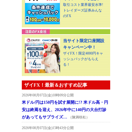
取引コスト業界最安水準!
トレイダーズ証券みんな
のFX
当サイト限定口座開設
キャンペーン中！
ザイFX！限定4000円キャ
ッシュバックがもらえ
る！
ザイFX！最新＆おすすめ記事
2026年08月07日(金)18時09分公開
米ドル/円は150円を試す展開に!? 米ドル高・円
安は終焉を迎え、2026年中に140円の大台打診
があってもサプライズ…
（陳満咲杜）
2026年08月07日(金)15時43分公開