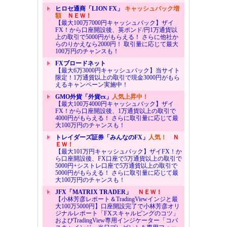
ヒロセ通商「LION FX」
キャッシュバック増
額
ＮＥＷ！
【最大100万7000円キャッシュバック】ザイ
FX！から口座開設後、英ポンド/円1万通貨以
上の取引で5000円がもらえる！ さらに他社か
らのりかえなら2000円！ 取引量に応じて最大
100万円のチャンスも！
FXブロードネット
【最大6万3000円キャッシュバック】当サイト
限定！1万通貨以上の取引で現金3000円がもら
えるキャンペーン実施中！
GMO外貨「外貨ex」
人気上昇中！
【最大100万4000円キャッシュバック】ザイ
FX！から口座開設後、1万通貨以上の取引で
4000円がもらえる！ さらに取引量に応じて最
大100万円のチャンスも！
トレイダーズ証券「みんなのFX」
人気！
Ｎ
ＥＷ！
【最大101万円キャッシュバック】ザイFX！か
ら口座開設後、FX口座で5万通貨以上の取引で
5000円+シストレ口座で5万通貨以上の取引で
5000円がもらえる！ さらに取引量に応じて最
大100万円のチャンスも！
JFX「MATRIX TRADER」
ＮＥＷ！
【小林芳彦レポート＆TradingViewインジと最
大100万5000円】口座開設完了で小林芳彦オリ
ジナルレポート「FXスキャルピングのコツ」
およびTradingView専用インジケーター「コバ