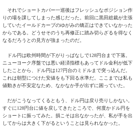
それでショートカバー一巡後はフレッシュなポジション作
りの場を課してしまった感じだった。前回に黒田総裁が主張
していたイールドカーブのゆがみの矯正はできていなかった
からである。どうせそのうち再修正に踏み切らざるを得なく
なるだろうとの見方が強まったのだ。
ドル円は欧州時間が下がりっぱなしで128円台まで下落。
ニューヨーク序盤では悪い経済指標もあってドル金利が低下
したことから、ドル円は127円台のミドルまで突っ込んだ。
これは朝型につけた安値をも下回る水準だ。ここまでは私も
値動きが不安定なため、なかなか手が出ずに困っていた。
だがこうなってくるともう、ドル円は戻り売りしかない。
すぐに128円台に値を戻してきたところで、何度かドル円を
ショートに振ってみた。損こそは出なかったが、私が手を出
してからは大きく下がるということは見られなかった。