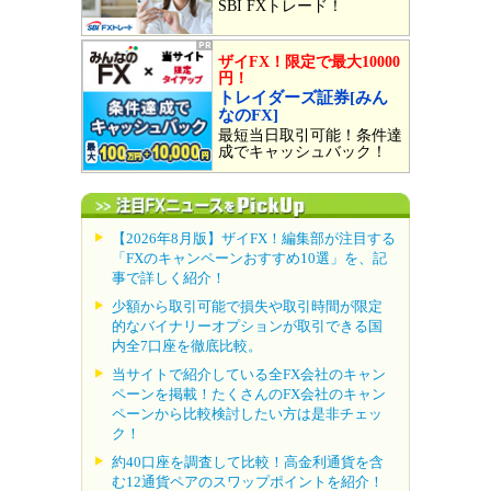
SBI FXトレード！
ザイFX！限定で最大10000
円！
トレイダーズ証券[みん
なのFX]
最短当日取引可能！条件達
成でキャッシュバック！
【2026年8月版】ザイFX！編集部が注目する
「FXのキャンペーンおすすめ10選」を、記
事で詳しく紹介！
少額から取引可能で損失や取引時間が限定
的なバイナリーオプションが取引できる国
内全7口座を徹底比較。
当サイトで紹介している全FX会社のキャン
ペーンを掲載！たくさんのFX会社のキャン
ペーンから比較検討したい方は是非チェッ
ク！
約40口座を調査して比較！高金利通貨を含
む12通貨ペアのスワップポイントを紹介！