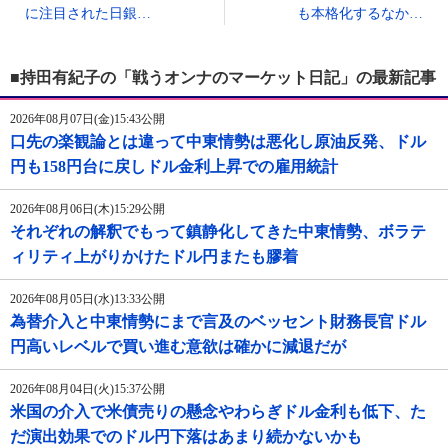
に注目された日銀…
も本格化するなか…
■持田有紀子の「戦うオンナのマーケット日記」の最新記事
2026年08月07日(金)15:43公開
口先の楽観論とは違って中東情勢は悪化し原油反発、ドル
円も158円台に戻しドル金利上昇での雇用統計
2026年08月06日(木)15:29公開
それぞれの解釈でもって鎮静化してきた中東情勢、ボラテ
ィリティ上がりかけたドル円またも膠着
2026年08月05日(水)13:33公開
為替介入と中東情勢にまで言及のベッセント財務長官ドル
円高いレベルで買い進む意欲は確かに減退だが
2026年08月04日(火)15:37公開
米国の介入で米債売りの懸念やわらぎドル金利も低下、た
だ演出効果でのドル円下落はあまり続かないかも