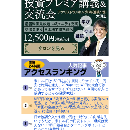
米ドル/円は150円を試す展開に!? 米ドル高・円
安は終焉を迎え、2026年中に140円の大台打診
があってもサプライズではない！ 今回の介入は
成功するとみる(陳満咲杜)
8月7日(金)■『為替介入の影響と更なる実施への
思惑』と『米国の雇用統計の発表』、そして
『米国の金融政策への思惑(利上げへの思惑に注
視)』に注目！(羊飼い)
日米協調介入の影響で円は一時的に方向感を失
いそうだが、米ドル/円の円安トレンド継続は変
えない！9月日銀会合がターニングポイントと
なるか？(今井雅人)