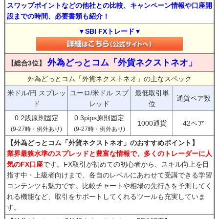
スワップポイントなどの他社との比較、キャンペーン情報や口座開
設までの時間、必要書類も紹介！
▼SBI FXトレード▼
外為どっとコム「外貨ネクストネオ」
【総合3位】
外為どっとコム「外貨ネクストネオ」の主なスペック
米ドル/円 スプレッ
ユーロ/米ドル スプ
最低取引単
通貨ペア数
ド
レッド
位
0.2銭原則固定
0.3pips原則固定
1000通貨
42ペア
(9-27時・例外あり)
(9-27時・例外あり)
【外為どっとコム「外貨ネクストネオ」のおすすめポイント】
業界最狭水準のスプレッドと豊富な情報で、多くのトレーダーに人
気のFX口座
です。FX取引が初めての初心者から、スキル向上を目
指す中・上級者向けまで、各自のレベルにあわせて受講できる学習
コンテンツも魅力です。比較チャートや相場の先行きを予測してく
れる機能など、取引をサポートしてくれるツールも充実していま
す。