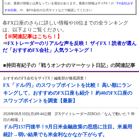
ため、最新の情報とは異なっている場合があります。最新の情報はザイFX！の
「FX会社おす
すめ比較」
や、各FX会社の公式サイトなどで確認してください
各FX口座のさらに詳しい情報や10位までの全ランキング
は、以下よりご覧ください。
【※関連記事はこちら！】
⇒
FXトレーダーのリアルな声を反映！ ザイFX！読者が選ん
だ「おすすめFX会社」人気ランキング！
■持田有紀子の「戦うオンナのマーケット日記」の関連記事
おすすめのFX会社をザイFX！編集部が徹底調査！
FX「ドル/円」のスワップポイントを比較！ 高い順にラン
キングして、おすすめのFX口座も紹介！ 約40のFX口座の
スワップポイントを調査【最新】
2026年08月10日(月)09:44公開 [FXデイトレーダーZEROの「なんで動いた？ 昨
日の相場」]
ドル円157円後半！9月日米金融政策の思惑に注目。米雇用
統計→弱い結果でも米金利なかなか下がらず。