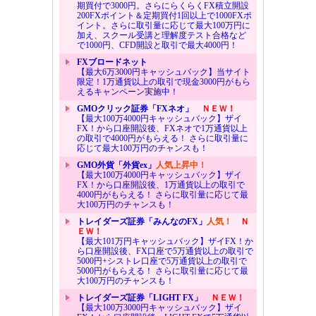
期買付で3000円。さらにらくらくFX積立開設
200FXポイント＆定期買付1回以上で1000FXポ
イント。さらに取引量に応じて最大100万円に
加え、スクール受講と理解度テスト合格など
で1000円、CFD開設と取引で最大4000円！
FXブロードネット
【最大6万3000円キャッシュバック】当サイト
限定！1万通貨以上の取引で現金3000円がもら
えるキャンペーン実施中！
GMOクリック証券「FXネオ」
ＮＥＷ！
【最大100万4000円キャッシュバック】ザイ
FX！から口座開設後、FXネオで1万通貨以上
の取引で4000円がもらえる！ さらに取引量に
応じて最大100万円のチャンスも！
GMO外貨「外貨ex」
人気上昇中！
【最大100万4000円キャッシュバック】ザイ
FX！から口座開設後、1万通貨以上の取引で
4000円がもらえる！ さらに取引量に応じて最
大100万円のチャンスも！
トレイダーズ証券「みんなのFX」
人気！
Ｎ
ＥＷ！
【最大101万円キャッシュバック】ザイFX！か
ら口座開設後、FX口座で5万通貨以上の取引で
5000円+シストレ口座で5万通貨以上の取引で
5000円がもらえる！ さらに取引量に応じて最
大100万円のチャンスも！
トレイダーズ証券「LIGHT FX」
ＮＥＷ！
【最大100万3000円キャッシュバック】ザイ