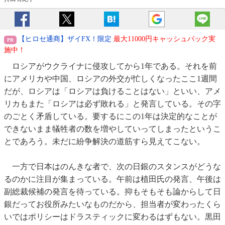
【ヒロセ通商】ザイFX！限定
最大11000円キャッシュバック実
施中！
ロシアがウクライナに侵攻してから1年である。それを前
にアメリカや中国、ロシアの外交が忙しくなったここ1週間
だが、ロシアは「ロシアは負けることはない」といい、アメ
リカもまた「ロシアは必ず敗れる」と発言している。その字
のごとく矛盾している。要するにこの1年は決定的なことが
できないまま犠牲者の数を増やしていってしまったというこ
とであろう。未だに紛争解決の道筋すら見えてこない。
一方で日本はのんきな者で、次の日銀のスタンスがどうな
るのかに注目が集まっている。午前は植田氏の発言、午後は
副総裁候補の発言を待っている。抑もそもそも論からして日
銀だってお役所みたいなものだから、担当者が変わったくら
いではポリシーはドラスティックに変わるはずもない。黒田