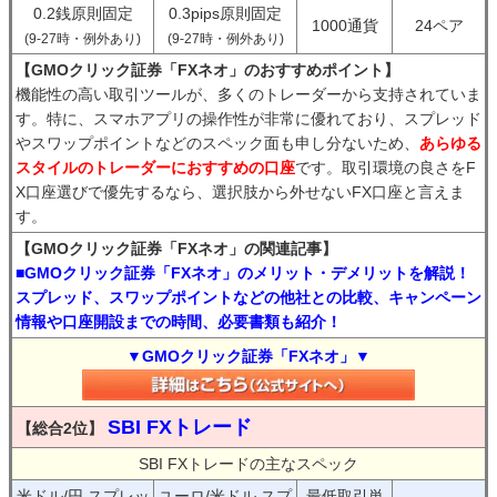
0.2銭原則固定
0.3pips原則固定
1000通貨
24ペア
(9-27時・例外あり)
(9-27時・例外あり)
【GMOクリック証券「FXネオ」のおすすめポイント】
機能性の高い取引ツールが、多くのトレーダーから支持されていま
す。特に、スマホアプリの操作性が非常に優れており、スプレッド
やスワップポイントなどのスペック面も申し分ないため、
あらゆる
スタイルのトレーダーにおすすめの口座
です。取引環境の良さをF
X口座選びで優先するなら、選択肢から外せないFX口座と言えま
す。
【GMOクリック証券「FXネオ」の関連記事】
■GMOクリック証券「FXネオ」のメリット・デメリットを解説！
スプレッド、スワップポイントなどの他社との比較、キャンペーン
情報や口座開設までの時間、必要書類も紹介！
▼GMOクリック証券「FXネオ」▼
SBI FXトレード
【総合2位】
SBI FXトレードの主なスペック
米ドル/円 スプレッ
ユーロ/米ドル スプ
最低取引単