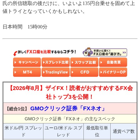
氏の所信聴取の後だけに、いよいよ135円台乗せを固めて上
値トライとなっていくかもしれない。
日本時間 15時00分
【2026年8月】ザイFX！読者がおすすめするFX会
社トップ3を公開！
GMOクリック証券「FXネオ」
【総合1位】
GMOクリック証券「FXネオ」の主なスペック
米ドル/円 スプレッ
ユーロ/米ドル スプ
最低取引単
通貨ペア数
ド
レッド
位