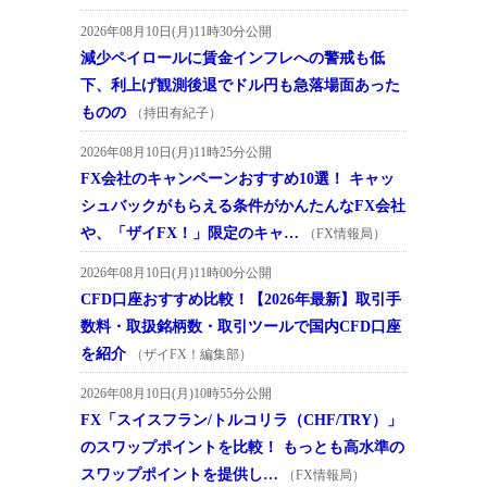
2026年08月10日(月)11時30分公開
減少ペイロールに賃金インフレへの警戒も低
下、利上げ観測後退でドル円も急落場面あった
ものの
（持田有紀子）
2026年08月10日(月)11時25分公開
FX会社のキャンペーンおすすめ10選！ キャッ
シュバックがもらえる条件がかんたんなFX会社
や、「ザイFX！」限定のキャ…
（FX情報局）
2026年08月10日(月)11時00分公開
CFD口座おすすめ比較！【2026年最新】取引手
数料・取扱銘柄数・取引ツールで国内CFD口座
を紹介
（ザイFX！編集部）
2026年08月10日(月)10時55分公開
FX「スイスフラン/トルコリラ（CHF/TRY）」
のスワップポイントを比較！ もっとも高水準の
スワップポイントを提供し…
（FX情報局）