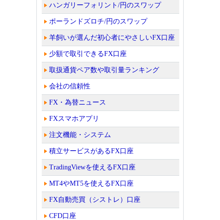
ハンガリーフォリント/円のスワップ
ポーランドズロチ/円のスワップ
羊飼いが選んだ初心者にやさしいFX口座
少額で取引できるFX口座
取扱通貨ペア数や取引量ランキング
会社の信頼性
FX・為替ニュース
FXスマホアプリ
注文機能・システム
積立サービスがあるFX口座
TradingViewを使えるFX口座
MT4やMT5を使えるFX口座
FX自動売買（シストレ）口座
CFD口座