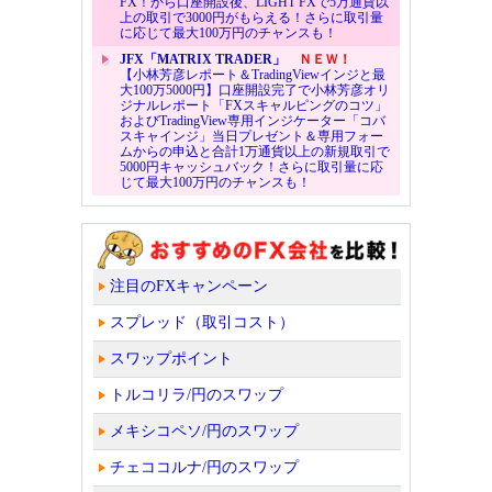
FX！から口座開設後、LIGHT FXで5万通貨以
上の取引で3000円がもらえる！さらに取引量
に応じて最大100万円のチャンスも！
JFX「MATRIX TRADER」
ＮＥＷ！
【小林芳彦レポート＆TradingViewインジと最
大100万5000円】口座開設完了で小林芳彦オリ
ジナルレポート「FXスキャルピングのコツ」
およびTradingView専用インジケーター「コバ
スキャインジ」当日プレゼント＆専用フォー
ムからの申込と合計1万通貨以上の新規取引で
5000円キャッシュバック！さらに取引量に応
じて最大100万円のチャンスも！
注目のFXキャンペーン
スプレッド（取引コスト）
スワップポイント
トルコリラ/円のスワップ
メキシコペソ/円のスワップ
チェココルナ/円のスワップ