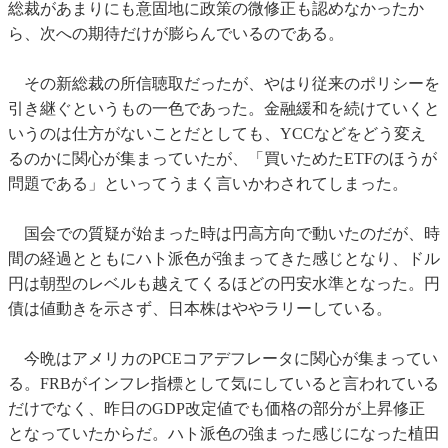
総裁があまりにも意固地に政策の微修正も認めなかったか
ら、次への期待だけが膨らんでいるのである。
その新総裁の所信聴取だったが、やはり従来のポリシーを
引き継ぐというもの一色であった。金融緩和を続けていくと
いうのは仕方がないことだとしても、YCCなどをどう変え
るのかに関心が集まっていたが、「買いためたETFのほうが
問題である」といってうまく言いかわされてしまった。
国会での質疑が始まった時は円高方向で動いたのだが、時
間の経過とともにハト派色が強まってきた感じとなり、ドル
円は朝型のレベルも越えてくるほどの円安水準となった。円
債は値動きを示さず、日本株はややラリーしている。
今晩はアメリカのPCEコアデフレータに関心が集まってい
る。FRBがインフレ指標として気にしていると言われている
だけでなく、昨日のGDP改定値でも価格の部分が上昇修正
となっていたからだ。ハト派色の強まった感じになった植田