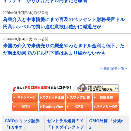
ィリティ上がりかけたドル円またも膠着
2026年08月05日(水)13:33公開
為替介入と中東情勢にまで言及のベッセント財務長官ドル
円高いレベルで買い進む意欲は確かに減退だが
2026年08月04日(火)15:37公開
米国の介入で米債売りの懸念やわらぎドル金利も低下、た
だ演出効果でのドル円下落はあまり続かないかも
>>最新記事一覧へ
GMOクリック証券
セントラル短資ＦＸ
GMO外貨 「外貨e
「FXネオ」
「ＦＸダイレクトプ
x」