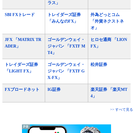
ラス」
SBI FXトレード
トレイダーズ証券
外為どっとコム
「みんなのFX」
「外貨ネクストネ
オ」
JFX 「MATRIX TR
ゴールデンウェイ・
ヒロセ通商 「LION
ADER」
ジャパン 「FXTF M
FX」
T4」
トレイダーズ証券
ゴールデンウェイ・
松井証券
「LIGHT FX」
ジャパン 「FXTF G
X-FX」
FXブロードネット
IG証券
楽天証券 「楽天MT
4」
>> すべて見る