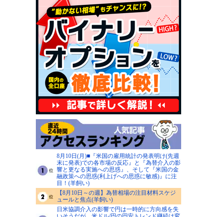
8月10日(月)■『米国の雇用統計の発表明け(先週
末に発表)での各市場の反応』と『為替介入の影
響と更なる実施への思惑』、そして『米国の金
融政策への思惑(利上げへの思惑に敏感)』に注
目！(羊飼い)
【8月10日～の週】為替相場の注目材料スケジ
ュールと焦点(羊飼い)
日米協調介入の影響で円は一時的に方向感を失
いそうだが、米ドル/円の円安トレンド継続は変