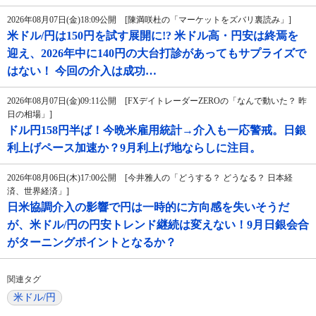
2026年08月07日(金)18:09公開 [陳満咲杜の「マーケットをズバリ裏読み」]
米ドル/円は150円を試す展開に!? 米ドル高・円安は終焉を
迎え、2026年中に140円の大台打診があってもサプライズで
はない！ 今回の介入は成功…
2026年08月07日(金)09:11公開 [FXデイトレーダーZEROの「なんで動いた？ 昨
日の相場」]
ドル円158円半ば！今晩米雇用統計→介入も一応警戒。日銀
利上げペース加速か？9月利上げ地ならしに注目。
2026年08月06日(木)17:00公開 [今井雅人の「どうする？ どうなる？ 日本経
済、世界経済」]
日米協調介入の影響で円は一時的に方向感を失いそうだ
が、米ドル/円の円安トレンド継続は変えない！9月日銀会合
がターニングポイントとなるか？
関連タグ
米ドル/円