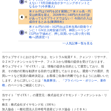
えない！9月日銀会合がターニングポイントと
なるか？(今井雅人)
米ドル/円は150円を試す展開に!? 米ドル高・円
安は終焉を迎え、2026年中に140円の大台打診
があってもサプライズではない！ 今回の介入は
成功するとみる(陳満咲杜)
米ドル/円の160～162円台は日米当局の防衛ライ
ンに！ GW介入時安値155円、神田シーリング
152円が下値めど、押し目買いから戻り売り戦
略へ(西原宏一)
>>人気記事一覧を見る
当ウェブサイトにおけるデータは、セントラル短資ＦＸ、クォンツ・リサーチ、
ＤＺＨフィナンシャルリサーチ、フィスコから情報の提供を受けております。
本ウェブサイト「ザイFX！」は、情報の提供を目的として運営しており、投
資、その他の行動を勧誘する目的では運営しておりません。通貨ペアの選択、売
買レートなど投資の最終決定は、お客様ご自身の判断でなさるようにお願いいた
します。さらに詳しいことは
「免責事項」
、
「プライバシー・ポリシー、著作
権」
のページをご確認ください。
当サイト「ザイFX！」の運営元：株式会社ダイヤモンド・フィナンシャル・リ
サーチ
株主：株式会社ダイヤモンド社（100％）
加入協会：一般社団法人日本暗号資産ビジネス協会（ＪＣＢＡ）