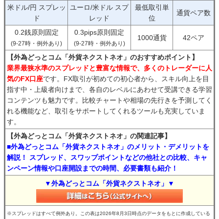
米ドル/円 スプレッ
ユーロ/米ドル スプ
最低取引単
通貨ペア数
ド
レッド
位
0.2銭原則固定
0.3pips原則固定
1000通貨
42ペア
(9-27時・例外あり)
(9-27時・例外あり)
【外為どっとコム「外貨ネクストネオ」のおすすめポイント】
業界最狭水準のスプレッドと豊富な情報で、多くのトレーダーに人
気のFX口座
です。FX取引が初めての初心者から、スキル向上を目
指す中・上級者向けまで、各自のレベルにあわせて受講できる学習
コンテンツも魅力です。比較チャートや相場の先行きを予測してく
れる機能など、取引をサポートしてくれるツールも充実していま
す。
【外為どっとコム「外貨ネクストネオ」の関連記事】
■外為どっとコム「外貨ネクストネオ」のメリット・デメリットを
解説！ スプレッド、スワップポイントなどの他社との比較、キャ
ンペーン情報や口座開設までの時間、必要書類も紹介！
▼外為どっとコム「外貨ネクストネオ」▼
※スプレッドはすべて例外あり。この表は2026年8月3日時点のデータをもとに作成している