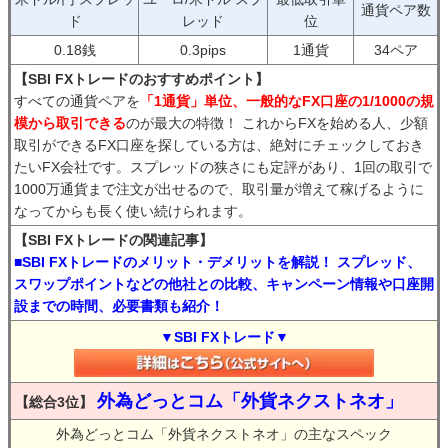
通貨ペア数
ド
レッド
位
0.18銭
0.3pips
1通貨
34ペア
【SBI FXトレードのおすすめポイント】
すべての通貨ペアを
「1通貨」単位、一般的なFX口座の1/1000の規
模から取引できる
のが最大の特徴！ これからFXを始める人、少額
取引ができるFX口座を探している方は、絶対にチェックしておき
たいFX会社です。スプレッドの狭さにも定評があり、1回の取引で
1000万通貨まで注文が出せるので、取引量が増えて稼げるように
なってからも長く使い続けられます。
【SBI FXトレードの関連記事】
■SBI FXトレードのメリット・デメリットを解説！ スプレッド、
スワップポイントなどの他社との比較、キャンペーン情報や口座開
設までの時間、必要書類も紹介！
▼SBI FXトレード▼
外為どっとコム「外貨ネクストネオ」
【総合3位】
外為どっとコム「外貨ネクストネオ」の主なスペック