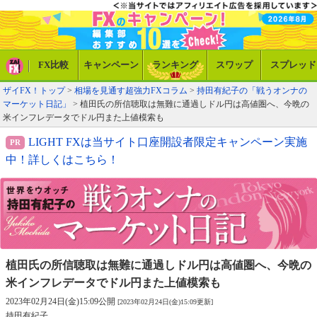
FX比較
キャンペーン
ランキング
スワップ
スプレッド
ザイFX！トップ
>
相場を見通す超強力FXコラム
>
持田有紀子の「戦うオンナの
マーケット日記」
> 植田氏の所信聴取は無難に通過しドル円は高値圏へ、今晩の
米インフレデータでドル円また上値模索も
LIGHT FXは当サイト口座開設者限定キャンペーン実施
中！詳しくはこちら！
植田氏の所信聴取は無難に通過しドル円は高値圏へ、
今晩の
米インフレデータでドル円また上値模索も
2023年02月24日(金)15:09公開
[2023年02月24日(金)15:09更新]
持田有紀子