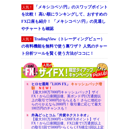
「メキシコペソ/円」のスワップポイント
人気！
を比較！ 高い順にランキングして、おすすめの
FX口座も紹介！ 「メキシコペソ/円」の見通し
やチャートも確認
TradingView（トレーディングビュー）
人気！
の有料機能を無料で使う裏ワザ？ 人気のチャー
ト分析ツールを賢く使う方法がココに！
ヒロセ通商「LION FX」
キャッシュバック増
額
ＮＥＷ！
【最大100万7000円キャッシュバック】ザイ
FX！から口座開設後、英ポンド/円1万通貨以
上の取引で5000円がもらえる！ さらに他社か
らのりかえなら2000円！ 取引量に応じて最大
100万円のチャンスも！
外為どっとコム「外貨ネクストネオ」
【最大101万2000円＋1200FXポイント】ザイ
FX！から口座開設後、FX口座で1万通貨以上
の取引1回で5000円+らくらくFX積立1回以上定