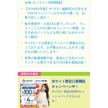
会場+オンライン同時開催】
【2026年8月版】ザイFX！編集部が注目する
「FXのキャンペーンおすすめ10選」を、記
事で詳しく紹介！
毎月更新中！人気FX口座ランキング。 ラン
クインしたFX口座のキャンペーン情報、お
すすめポイントなどを初心者にもわかりや
すく解説。
ザイFX！では簡単なアンケート調査を行な
っております。お手数おかけしますがご協
力をお願いいたします！
世界の株価指数や金、原油など注目のコモ
ディティを取引できるCFD口座を徹底比較！
当サイト限定口座開設
キャンペーン中！
ザイFX！限定4000円キャ
ッシュバックがもらえ
る！