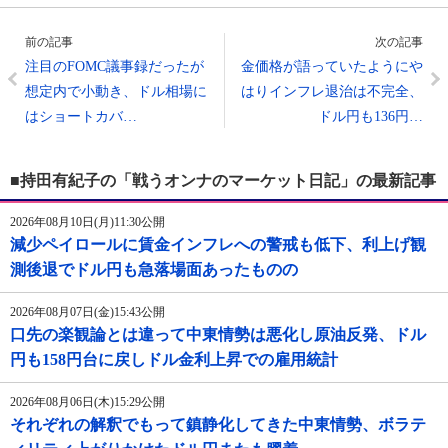
前の記事
次の記事
注目のFOMC議事録だったが
金価格が語っていたようにや
想定内で小動き、ドル相場に
はりインフレ退治は不完全、
はショートカバ…
ドル円も136円…
■持田有紀子の「戦うオンナのマーケット日記」の最新記事
2026年08月10日(月)11:30公開
減少ペイロールに賃金インフレへの警戒も低下、利上げ観
測後退でドル円も急落場面あったものの
2026年08月07日(金)15:43公開
口先の楽観論とは違って中東情勢は悪化し原油反発、ドル
円も158円台に戻しドル金利上昇での雇用統計
2026年08月06日(木)15:29公開
それぞれの解釈でもって鎮静化してきた中東情勢、ボラテ