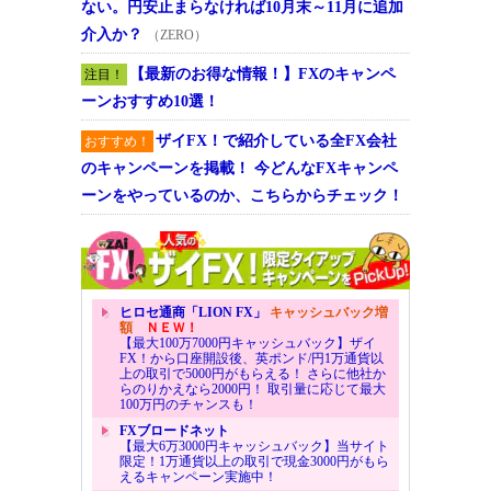
ない。円安止まらなければ10月末～11月に追加
介入か？
（ZERO）
【最新のお得な情報！】FXのキャンペ
注目！
ーンおすすめ10選！
ザイFX！で紹介している全FX会社
おすすめ！
のキャンペーンを掲載！ 今どんなFXキャンペ
ーンをやっているのか、こちらからチェック！
ヒロセ通商「LION FX」
キャッシュバック増
額
ＮＥＷ！
【最大100万7000円キャッシュバック】ザイ
FX！から口座開設後、英ポンド/円1万通貨以
上の取引で5000円がもらえる！ さらに他社か
らのりかえなら2000円！ 取引量に応じて最大
100万円のチャンスも！
FXブロードネット
【最大6万3000円キャッシュバック】当サイト
限定！1万通貨以上の取引で現金3000円がもら
えるキャンペーン実施中！