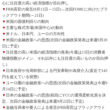
心に注目度の高い経済指標が目白押し
▼
FRB高官の発言(9月11日～15日)→次回FOMCに向けたブラ
ックアウト期間(～21日)
▼
米国の国債利回りの動向
▼
主要な株式市場(米国中心)の動向
▼
米ドル、日本円、ユーロの方向性
▼
米国の金融政策への思惑(次回の金融政策発表は来週9月20
日に予定)
▼
注目度の高い米国の経済指標の発表(今週は13日の消費者
物価指数がメイン、それ以外にも注目度の高いものが目白押
し)
▼
日本政府や当局幹部による円安牽制や為替介入(直近で145
円を超えている状態)
▼
ユーロ圏の金融政策への思惑(次回の金融政策発表は今週9
月14日に予定)
▼
日本の金融政策への思惑(前回にYCCの運用柔軟化策を決
定、次回の金融政策発表は来週9月22日に予定)
▼
金融当局者や要人による発言(FRB高官はブラックアウト