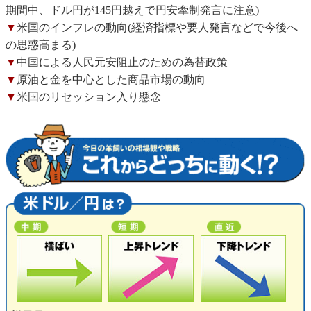
期間中、ドル円が145円越えで円安牽制発言に注意)
▼
米国のインフレの動向(経済指標や要人発言などで今後へ
の思惑高まる)
▼
中国による人民元安阻止のための為替政策
▼
原油と金を中心とした商品市場の動向
▼
米国のリセッション入り懸念