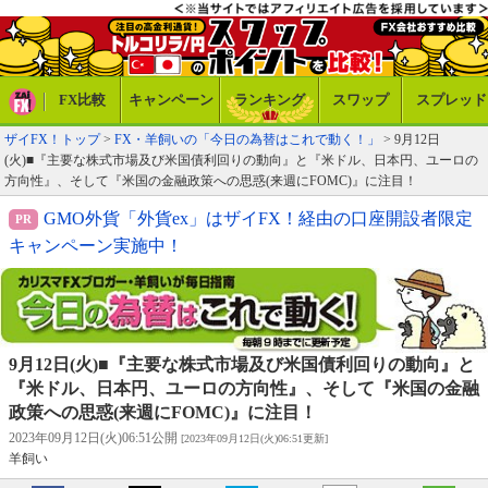
FX比較
キャンペーン
ランキング
スワップ
スプレッド
ザイFX！トップ
>
FX・羊飼いの「今日の為替はこれで動く！」
> 9月12日
(火)■『主要な株式市場及び米国債利回りの動向』と『米ドル、日本円、ユーロの
方向性』、そして『米国の金融政策への思惑(来週にFOMC)』に注目！
GMO外貨「外貨ex」はザイFX！経由の口座開設者限定
キャンペーン実施中！
9月12日(火)■『主要な株式市場及び米国債利回りの動向』と
『米ドル、日本円、ユーロの方向性』、そして『米国の金融
政策への思惑(来週にFOMC)』に注目！
2023年09月12日(火)06:51公開
[2023年09月12日(火)06:51更新]
羊飼い