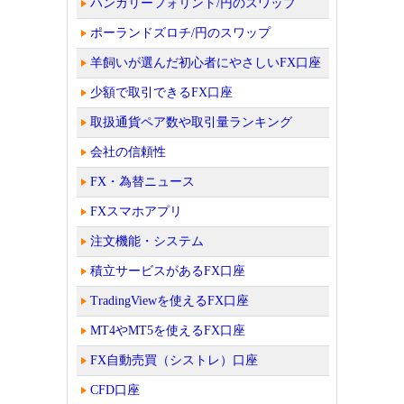
ハンガリーフォリント/円のスワップ
ポーランドズロチ/円のスワップ
羊飼いが選んだ初心者にやさしいFX口座
少額で取引できるFX口座
取扱通貨ペア数や取引量ランキング
会社の信頼性
FX・為替ニュース
FXスマホアプリ
注文機能・システム
積立サービスがあるFX口座
TradingViewを使えるFX口座
MT4やMT5を使えるFX口座
FX自動売買（シストレ）口座
CFD口座