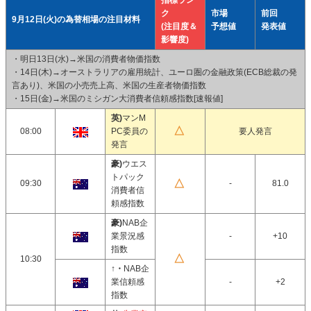
指標ラン
ク
市場
前回
9月12日(火)の為替相場の注目材料
(注目度＆
予想値
発表値
影響度)
・明日13日(水)→米国の消費者物価指数
・14日(木)→オーストラリアの雇用統計、ユーロ圏の金融政策(ECB総裁の発
言あり)、米国の小売売上高、米国の生産者物価指数
・15日(金)→米国のミシガン大消費者信頼感指数[速報値]
英)
マンM
08:00
PC委員の
要人発言
発言
豪)
ウエス
トパック
09:30
-
81.0
消費者信
頼感指数
豪)
NAB企
業景況感
-
+10
指数
10:30
↑・
NAB企
業信頼感
-
+2
指数