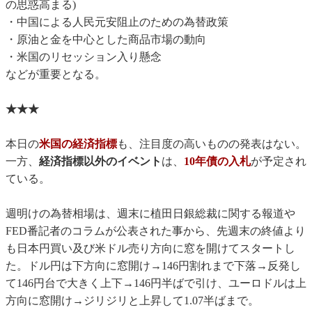
の思惑高まる)
・中国による人民元安阻止のための為替政策
・原油と金を中心とした商品市場の動向
・米国のリセッション入り懸念
などが重要となる。
★★★
本日の
米国の経済指標
も、注目度の高いものの発表はない。
一方、
経済指標以外のイベント
は、
10年債の入札
が予定され
ている。
週明けの為替相場は、週末に植田日銀総裁に関する報道や
FED番記者のコラムが公表された事から、先週末の終値より
も日本円買い及び米ドル売り方向に窓を開けてスタートし
た。ドル円は下方向に窓開け→146円割れまで下落→反発し
て146円台で大きく上下→146円半ばで引け、ユーロドルは上
方向に窓開け→ジリジリと上昇して1.07半ばまで。