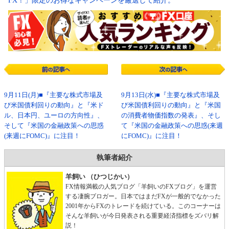
FX！」限定のお得なキャンペーンを厳選して紹介。
9月11日(月)■『主要な株式市場及
9月13日(水)■『主要な株式市場及
び米国債利回りの動向』と『米ド
び米国債利回りの動向』と『米国
ル、日本円、ユーロの方向性』、
の消費者物価指数の発表』、そし
そして『米国の金融政策への思惑
て『米国の金融政策への思惑(来週
(来週にFOMC)』に注目！
にFOMC)』に注目！
執筆者紹介
羊飼い （ひつじかい）
FX情報満載の人気ブログ「羊飼いのFXブログ」を運営
する凄腕ブロガー。日本ではまだFXが一般的でなかった
2001年からFXのトレードを続けている。このコーナーは
そんな羊飼いが今日発表される重要経済指標をズバリ解
説！