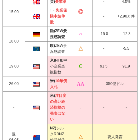
英)
失業率
-
4.0%
↑・
失業保
15:00
険申請件
-
+2.90万件
数
独)ZEW景
-15.0
-12.3
況感調査
18:00
欧)
ZEW景
-
-5.5
況感調査
米)
NFIB中
19:00
小企業楽
91.5
91.9
観指数
米)
10年債
26:00
350億ドル
入札
米)
注目度
の高い経
-
済指標の
-
-
発表はな
い
NZ)
シル
翌
クRBNZ
要人発言