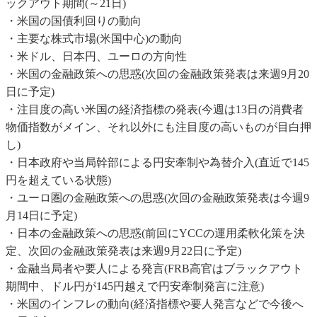
ックアウト期間(～21日)
・米国の国債利回りの動向
・主要な株式市場(米国中心)の動向
・米ドル、日本円、ユーロの方向性
・米国の金融政策への思惑(次回の金融政策発表は来週9月20
日に予定)
・注目度の高い米国の経済指標の発表(今週は13日の消費者
物価指数がメイン、それ以外にも注目度の高いものが目白押
し)
・日本政府や当局幹部による円安牽制や為替介入(直近で145
円を超えている状態)
・ユーロ圏の金融政策への思惑(次回の金融政策発表は今週9
月14日に予定)
・日本の金融政策への思惑(前回にYCCの運用柔軟化策を決
定、次回の金融政策発表は来週9月22日に予定)
・金融当局者や要人による発言(FRB高官はブラックアウト
期間中、ドル円が145円越えで円安牽制発言に注意)
・米国のインフレの動向(経済指標や要人発言などで今後へ