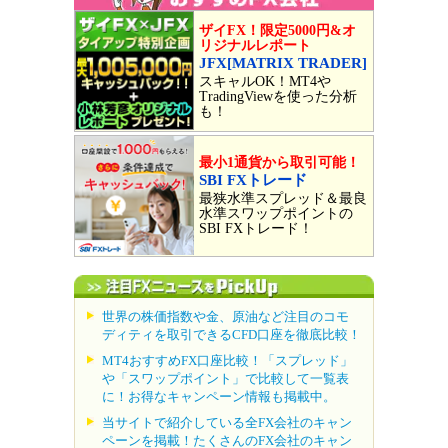
ザイFX！限定5000円&オ
リジナルレポート
JFX[MATRIX TRADER]
スキャルOK！MT4や
TradingViewを使った分析
も！
最小1通貨から取引可能！
SBI FXトレード
最狭水準スプレッド＆最良
水準スワップポイントの
SBI FXトレード！
世界の株価指数や金、原油など注目のコモ
ディティを取引できるCFD口座を徹底比較！
MT4おすすめFX口座比較！「スプレッド」
や「スワップポイント」で比較して一覧表
に！お得なキャンペーン情報も掲載中。
当サイトで紹介している全FX会社のキャン
ペーンを掲載！たくさんのFX会社のキャン