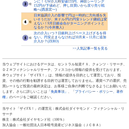
ンに！ GW介入時安値155円、神田シーリング
152円が下値めど、押し目買いから戻り売り戦
略へ(西原宏一)
日米協調介入の影響で円は一時的に方向感を失
いそうだが、米ドル/円の円安トレンド継続は変
えない！9月日銀会合がターニングポイントと
なるか？(今井雅人)
次の介入いつ？日銀利上げペース上げざるを得
ない。円安止まらなければ10月末～11月に追加
介入か？(ZERO)
>>人気記事一覧を見る
当ウェブサイトにおけるデータは、セントラル短資ＦＸ、クォンツ・リサーチ、
ＤＺＨフィナンシャルリサーチ、フィスコから情報の提供を受けております。
本ウェブサイト「ザイFX！」は、情報の提供を目的として運営しており、投
資、その他の行動を勧誘する目的では運営しておりません。通貨ペアの選択、売
買レートなど投資の最終決定は、お客様ご自身の判断でなさるようにお願いいた
します。さらに詳しいことは
「免責事項」
、
「プライバシー・ポリシー、著作
権」
のページをご確認ください。
当サイト「ザイFX！」の運営元：株式会社ダイヤモンド・フィナンシャル・リ
サーチ
株主：株式会社ダイヤモンド社（100％）
加入協会：一般社団法人日本暗号資産ビジネス協会（ＪＣＢＡ）