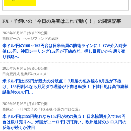
FX・羊飼いの「今日の為替はこれで動く！」の関連記事
2026年08月06日(木)13:20公開
西原宏一の「ヘッジファンドの思惑」
米ドル/円の160～162円台は日米当局の防衛ラインに！ GW介入時安
値155円、神田シーリング152円が下値めど、押し目買いから戻り売
り戦略へ
2026年08月04日(火)16:43公開
田向宏行式 副業FXのススメ!
米ドル/円は155円が最大の分岐点！ 7月足の包み線を8月足が下抜
け、155円割れなら月足ダウ理論が下向き転換！ 下値目処は高市総裁
誕生時の147円…
2026年08月03日(月)14:57公開
西原宏一・叶内文子の「FX＆株 今週の作戦会議」
米ドル/円は155円割れなら152円が次の焦点！ 日米協調介入で160円
台は戻り売りへ。米国がユーロ/円で円買い、欧州通貨のクロス円の
反落が続くか注目