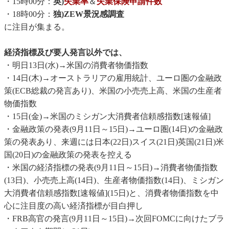
・15時00分：
英)
失業率
＆
失業保険申請件数
・18時00分：
独)ZEW景況感調査
に注目が集まる。
経済指標及び要人発言以外では、
・明日13日(水)→米国の消費者物価指数
・14日(木)→オーストラリアの雇用統計、ユーロ圏の金融政
策(ECB総裁の発言あり)、米国の小売売上高、米国の生産者
物価指数
・15日(金)→米国のミシガン大消費者信頼感指数[速報値]
・金融政策の発表(9月11日～15日)→ユーロ圏(14日)の金融政
策の発表あり、来週には日本(22日)スイス(21日)英国(21日)米
国(20日)の金融政策の発表を控える
・米国の経済指標の発表(9月11日～15日)→消費者物価指数
(13日)、小売売上高(14日)、生産者物価指数(14日)、ミシガン
大消費者信頼感指数[速報値](15日)と、消費者物価指数を中
心に注目度の高い経済指標が目白押し
・FRB高官の発言(9月11日～15日)→次回FOMCに向けたブラ