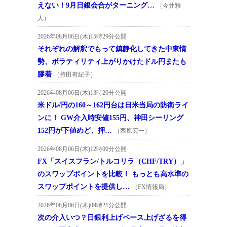
えない！9月日銀会合がターニング…
（今井雅
人）
2026年08月06日(木)15時29分公開
それぞれの解釈でもって鎮静化してきた中東情
勢、ボラティリティ上がりかけたドル円またも
膠着
（持田有紀子）
2026年08月06日(木)13時20分公開
米ドル/円の160～162円台は日米当局の防衛ライ
ンに！ GW介入時安値155円、神田シーリング
152円が下値めど、押…
（西原宏一）
2026年08月06日(木)12時00分公開
FX「スイスフラン/トルコリラ（CHF/TRY）」
のスワップポイントを比較！ もっとも高水準の
スワップポイントを提供し…
（FX情報局）
2026年08月06日(木)09時21分公開
次の介入いつ？日銀利上げペース上げざるを得