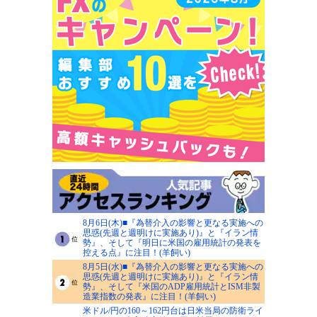
8月6日(木)■『為替介入の影響と更なる実施への
思惑(先週と週明けに実施あり)』と『イラン情
勢』、そして『明日に米国の雇用統計の発表を
控える点』に注目！(羊飼い)
8月5日(水)■『為替介入の影響と更なる実施への
思惑(先週と週明けに実施あり)』と『イラン情
勢』、そして『米国のADP雇用統計とISM非製
造業指数の発表』に注目！(羊飼い)
米ドル/円の160～162円台は日米当局の防衛ライ