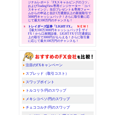
ジナルレポート「FXスキャルピングのコツ」
およびTradingView専用インジケーター「コバ
スキャインジ」当日プレゼント＆専用フォー
ムからの申込と合計1万通貨以上の新規取引で
5000円キャッシュバック！さらに取引量に応
じて最大100万円のチャンスも！
トレイダーズ証券「LIGHT FX」
ＮＥＷ！
【最大100万3000円キャッシュバック】ザイ
FX！から口座開設後、LIGHT FXで5万通貨以
上の取引で3000円がもらえる！さらに取引量
に応じて最大100万円のチャンスも！
注目のFXキャンペーン
スプレッド（取引コスト）
スワップポイント
トルコリラ/円のスワップ
メキシコペソ/円のスワップ
チェココルナ/円のスワップ