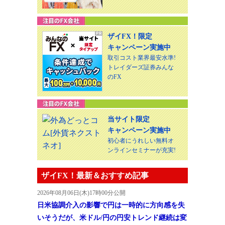
ザイFX！限定
キャンペーン実施中
取引コスト業界最安水準!
トレイダーズ証券みんな
のFX
当サイト限定
キャンペーン実施中
初心者にうれしい無料オ
ンラインセミナーが充実!
ザイFX！最新＆おすすめ記事
2026年08月06日(木)17時00分公開
日米協調介入の影響で円は一時的に方向感を失
いそうだが、米ドル/円の円安トレンド継続は変