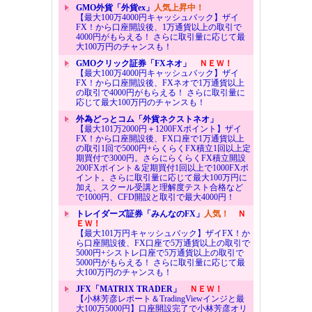
GMO外貨「外貨ex」
人気上昇中！
【最大100万4000円キャッシュバック】ザイ
FX！から口座開設後、1万通貨以上の取引で
4000円がもらえる！ さらに取引量に応じて最
大100万円のチャンスも！
GMOクリック証券「FXネオ」
ＮＥＷ！
【最大100万4000円キャッシュバック】ザイ
FX！から口座開設後、FXネオで1万通貨以上
の取引で4000円がもらえる！ さらに取引量に
応じて最大100万円のチャンスも！
外為どっとコム「外貨ネクストネオ」
【最大101万2000円＋1200FXポイント】ザイ
FX！から口座開設後、FX口座で1万通貨以上
の取引1回で5000円+らくらくFX積立1回以上定
期買付で3000円。さらにらくらくFX積立開設
200FXポイント＆定期買付1回以上で1000FXポ
イント。さらに取引量に応じて最大100万円に
加え、スクール受講と理解度テスト合格など
で1000円、CFD開設と取引で最大4000円！
トレイダーズ証券「みんなのFX」
人気！
Ｎ
ＥＷ！
【最大101万円キャッシュバック】ザイFX！か
ら口座開設後、FX口座で5万通貨以上の取引で
5000円+シストレ口座で5万通貨以上の取引で
5000円がもらえる！ さらに取引量に応じて最
大100万円のチャンスも！
JFX「MATRIX TRADER」
ＮＥＷ！
【小林芳彦レポート＆TradingViewインジと最
大100万5000円】口座開設完了で小林芳彦オリ