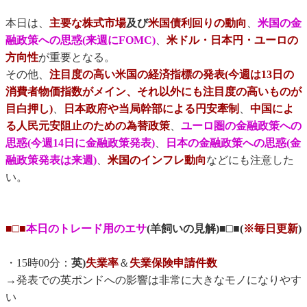
本日は、
主要な株式市場
及び
米国債利回りの動向
、
米国の金
融政策への思惑(来週にFOMC)
、
米ドル・日本円・ユーロの
方向性
が重要となる。
その他、
注目度の高い米国の経済指標の発表(今週は13日の
消費者物価指数がメイン、それ以外にも注目度の高いものが
目白押し)
、
日本政府や当局幹部による円安牽制
、
中国によ
る人民元安阻止のための為替政策
、
ユーロ圏の金融政策への
思惑(今週14日に金融政策発表)
、
日本の金融政策への思惑(金
融政策発表は来週)
、
米国のインフレ動向
などにも注意した
い。
■□■
本日のトレード用のエサ
(羊飼いの見解)■□■(
※毎日更新
)
・15時00分：
英)
失業率
＆
失業保険申請件数
→発表での英ポンドへの影響は非常に大きなモノになりやす
い