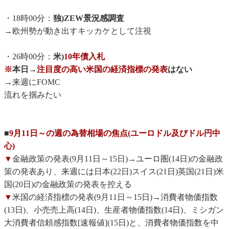
・18時00分：
独)ZEW景況感調査
→欧州勢が動き出すキッカケとして注視
・26時00分：
米)
10年債入札
※
本日→
注目度の高い米国の経済指標の発表
はない
→来週にFOMC
流れを掴みたい
■
9月11日～の週の為替相場の焦点(ユーロドル及びドル円中
心)
▼
金融政策の発表(9月11日～15日)→ユーロ圏(14日)の金融政
策の発表あり、来週には日本(22日)スイス(21日)英国(21日)米
国(20日)の金融政策の発表を控える
▼
米国の経済指標の発表(9月11日～15日)→消費者物価指数
(13日)、小売売上高(14日)、生産者物価指数(14日)、ミシガン
大消費者信頼感指数[速報値](15日)と、消費者物価指数を中