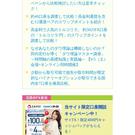
ペーンから比較検討したい方は是非チェッ
ク！
約40口座を調査して比較！高金利通貨を含
む12通貨ペアのスワップポイントを紹介！
高金利で人気のトルコリラ。 約30のFX口座
の「トルコリラ/円」のスワップポイントを
調査して比較！
なぜあなたのダウ理論は機能しないのか？
田向宏行が導く「ダウ理論マスター講座」
～時間軸の基礎知識と実践編～ 【9/5（土）
会場+オンライン同時開催】
少額から取引可能で損失や取引時間が限定
的なバイナリーオプションが取引できる国
内全7口座を徹底比較。
当サイト限定口座開設
キャンペーン中！
ザイFX！限定4000円キャ
ッシュバックがもらえ
る！