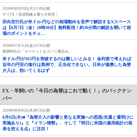
2026年08月03日(月)11:09公開
ザイFX！投資戦略＆勝ち方研究！
田向宏行氏が米ドル/円などの相場動向を音声で解説するXスペース
は【8月7日（金）20時30分】無料配信！約30分間の解説を聞いて相
場のポイントをチェ…
2026年07月31日(金)14:50公開
陳満咲杜の「マーケットをズバリ裏読み」
米ドル/円が165円を突破するのは難しいとみる！ 金利差で考えれば
近年の円安の進行は異例で、正当化できない。日米が連携した為替
介入は、効いてくるはず
FX・羊飼いの「今日の為替はこれで動く！」のバックナン
バー
2026年08月06日(木)06:50公開
8月6日(木)■『為替介入の影響と更なる実施への思惑(先週と週明けに
実施あり)』と『イラン情勢』、そして『明日に米国の雇用統計の発
表を控える点』に注目！