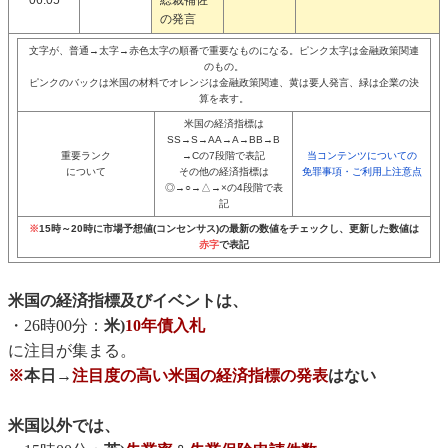
06:05
総裁補佐
の発言
文字が、普通→太字→赤色太字の順番で重要なものになる。ピンク太字は金融政策関連
のもの。
ピンクのバックは米国の材料でオレンジは金融政策関連、黄は要人発言、緑は企業の決
算を表す。
米国の経済指標は
SS→S→AA→A→BB→B
重要ランク
→Cの7段階で表記
当コンテンツについての
について
その他の経済指標は
免罪事項・ご利用上注意点
◎→○→△→×の4段階で表
記
※
15時～20時に市場予想値(コンセンサス)の最新の数値をチェックし、更新した数値は
赤字
で表記
米国の経済指標及びイベントは、
・26時00分：
米)
10年債入札
に注目が集まる。
※
本日→
注目度の高い米国の経済指標の発表
はない
米国以外では、