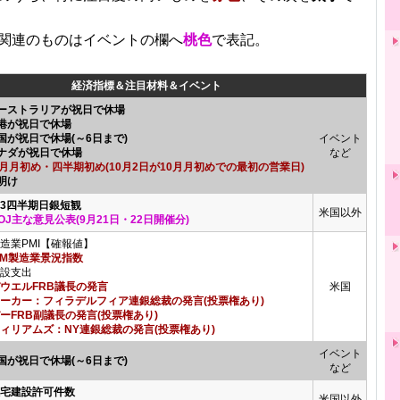
関連のものはイベントの欄へ
桃色
で表記。
経済指標＆注目材料＆イベント
ーストラリアが祝日で休場
港が祝日で休場
国が祝日で休場(～6日まで)
イベント
ナダが祝日で休場
など
0月月初め・四半期初め(10月2日が10月月初めでの最初の営業日)
明け
第3四半期日銀短観
米国以外
OJ主な意見公表(9月21日・22日開催分)
造業PMI【確報値】
SM製造業景況指数
設支出
ウエルFRB議長の発言
米国
ーカー：フィラデルフィア連銀総裁の発言(投票権あり)
ーFRB副議長の発言(投票権あり)
ィリアムズ：NY連銀総裁の発言(投票権あり)
イベント
国が祝日で休場(～6日まで)
など
住宅建設許可件数
米国以外