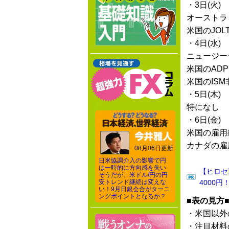
・3日(火)
オーストラ
米国のJOL
・4日(水)
ニュージー
米国のAD
米国のIS
・5日(木)
特になし
・6日(金)
米国の雇用
カナダの雇
08月06日更新
日米協調介入の影響で円
は一時的に方向感を失い
【ヒロセ
そうだが、米ドル/円の円
安トレンド継続は変えな
4000円
い！9月日銀会合がターニ
ングポイントとなるか？
■表の見方
・米国以外
・注目材料