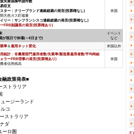
新規失業保険申請件数
貿易収支
メスター：クリーブランド連銀総裁の発言(投票権なし)
米国
間天然ガス貯蔵量
デイリー：サンフランシスコ連銀総裁の発言(投票権なし)
ーFRB副議長の発言(投票権あり)
末
イベント
国が祝日で休場(～6日まで)
など
業率
＆
雇用ネット変化
米国以外
用統計
：
非農業部門雇用者数
/
失業率
/
製造業雇用者数
/
平均時給
ォラーFRB理事の発言(投票権あり)
米国
費者信用残高
金融政策発表■
オーストラリア
国
■ニュージーランド
トルコ
オーストラリア
カナダ
▲ユーロ圏