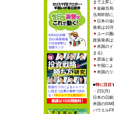
まで上昇し
▼
金融当局
当局幹部に
▼
日本の金
発表は10月
▼
ユーロ圏
8月6日(木曜
日)の為替相場
政策発表は1
の注目材料と
▼
米国のイ
指標ランク
まる)
▼
原油と金
▼
中国によ
▼
米国のリ
■
特に注目
投資のプロによるトレード
・2日(月)
に役立つ記事が無料で読め
る！
FXメルマガも配信中！
日本の日銀
米国のIS
パウエルF