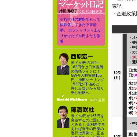
表記。
08月06日更新
・金融政策
それぞれの解釈でもって
鎮静化してきた中東情
勢、 ボラティリティ上が
りかけたドル円またも膠
・
オ
着
・
香
・
中
・
カ
・
1
・
週
米ドル/円の160～
162円台は日米当局
日)
の防衛ラインに！
10/2
日)
B
GW介入時安値155
(月)
円、神田シーリング
米)
製
152円が下値めど、
押し目買いから戻り
米)
I
売り戦略へ
米)
建
米)
パ
08/06更新
米)
ハ
米)
バ
米)
ウ
米ドル/円が165円を
突破するのは難しい
・
中
とみる！ 金利差で考
えれば近年の円安の
進行は異例で、正当
豪)
10/3