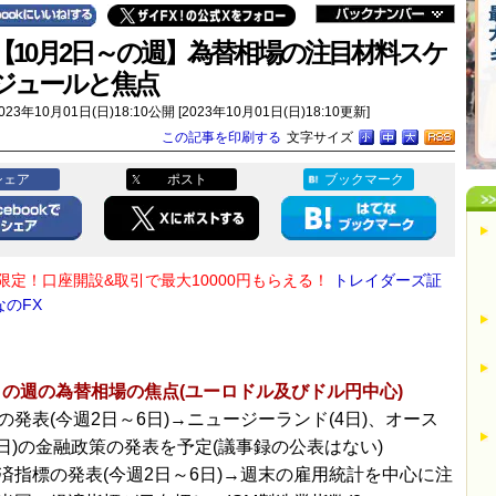
【10月2日～の週】為替相場の注目材料スケ
ジュールと焦点
023年10月01日(日)18:10公開 [2023年10月01日(日)18:10更新]
この記事を印刷する
文字サイズ
シェア
ポスト
ブックマーク
限定！口座開設&取引で最大10000円もらえる！
トレイダーズ証
なのFX
～の週の為替相場の焦点(ユーロドル及びドル円中心)
の発表(今週2日～6日)→ニュージーランド(4日)、オース
3日)の金融政策の発表を予定(議事録の公表はない)
済指標の発表(今週2日～6日)→週末の雇用統計を中心に注