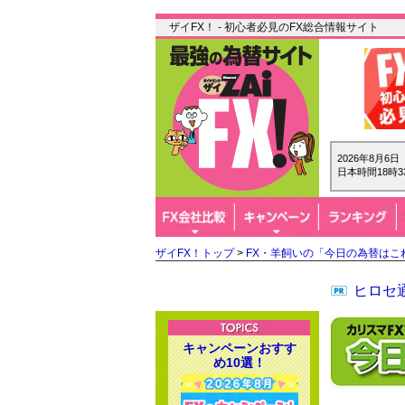
ザイFX！ - 初心者必見のFX総合情報サイト
2026年8月6
日本時間18時3
ザイFX！トップ
>
FX・羊飼いの「今日の為替はこ
ヒロセ通
キャンペーンおすす
め10選！