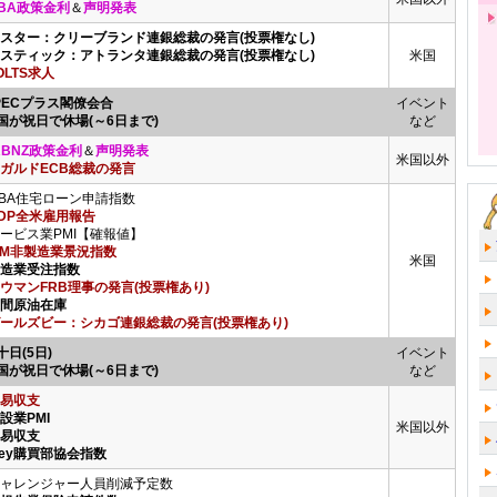
BA政策金利
＆
声明発表
メスター：クリーブランド連銀総裁の発言(投票権なし)
ボスティック：アトランタ連銀総裁の発言(投票権なし)
米国
OLTS求人
PECプラス閣僚会合
イベント
国が祝日で休場(～6日まで)
など
RBNZ政策金利
＆
声明発表
米国以外
ガルドECB総裁の発言
BA住宅ローン申請指数
DP全米雇用報告
ービス業PMI【確報値】
SM非製造業景況指数
米国
製造業受注指数
ウマンFRB理事の発言(投票権あり)
週間原油在庫
ールズビー：シカゴ連銀総裁の発言(投票権あり)
十日(5日)
イベント
国が祝日で休場(～6日まで)
など
易収支
設業PMI
米国以外
貿易収支
Ivey購買部協会指数
ャレンジャー人員削減予定数