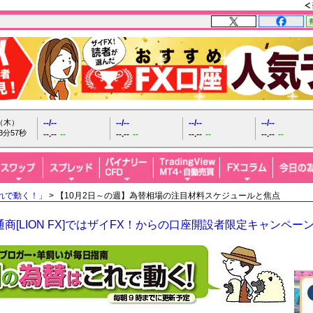
日（木）
--/--
--/--
--/--
--/--
3分59秒
--.--
--
--.--
--
--.--
--
--.--
--
れで動く！」
> 【10月2日～の週】為替相場の注目材料スケジュールと焦点
商[LION FX]ではザイFX！からの口座開設者限定キャンペー