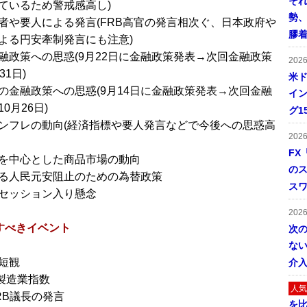
そ
ているため警戒感高し)
勢
者や要人による発言(FRB高官の発言相次ぐ、日本政府や
膠
よる円安牽制発言にも注意)
融政策への思惑(9月22日に金融政策発表→次回金融政策
202
31日)
米ド
の金融政策への思惑(9月14日に金融政策発表→次回金融
イン
0月26日)
グ1
ンフレの動向(経済指標や要人発言などで今後への思惑高
202
FX
を中心とした商品市場の動向
の
る人民元安阻止のための為替政策
ス
セッション入り懸念
202
すべきイベント
次
ない
短観
介
M製造業指数
人気
RB議長の発言
を