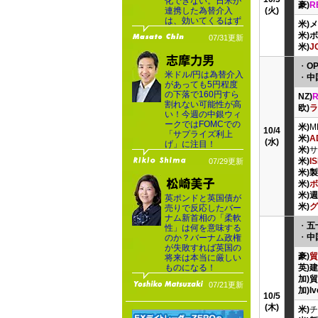
化できない。日米が
豪)
R
連携した為替介入
(火)
は、効いてくるはず
米)
米)
07/31更新
米)
J
・
O
米ドル/円は為替介入
・
中
があっても5円程度
の下落で160円すら
NZ)
割れない可能性が高
欧)
ラ
い！今週の中銀ウィ
ークではFOMCでの
米)
M
10/4
「サプライズ利上
米)
A
(水)
げ」に注目！
米)
サ
米)
I
07/29更新
米)
米)
ボ
米)
英ポンドと英国債が
米)
グ
売りで反応したバー
ナム新首相の「柔軟
・
五
性」は何を意味する
・
中
のか？バーナム政権
が失敗すれば英国の
豪)
貿
将来は本当に厳しい
ものになる！
英)建
加)
07/21更新
加)
10/5
(木)
米)
チ