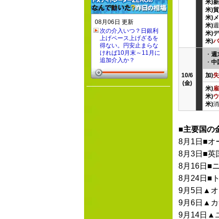
米)
米)
米)
08月06日 更新
米)
週
次の介入いつ？日銀利
米)
上げペース上げざるを
米)
バ
得ない。円安止まらな
ければ10月末～11月に
・
週
追加介入か？
・
中
10/6
加)
失
(金)
米)
雇
米)
ウ
米)
消
■主要国の
8月1日■
8月3日■英
8月16日
8月24日■
9月5日▲
9月6日▲
9月14日