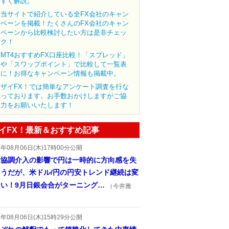
すく解説。
当サイトで紹介している全FX会社のキャン
ペーンを掲載！たくさんのFX会社のキャン
ペーンから比較検討したい方は是非チェッ
ク！
MT4おすすめFX口座比較！「スプレッド」
や「スワップポイント」で比較して一覧表
に！お得なキャンペーン情報も掲載中。
ザイFX！では簡単なアンケート調査を行な
っております。お手数おかけしますがご協
力をお願いいたします！
イFX！最新＆おすすめ記事
6年08月06日(木)17時00分公開
米協調介入の影響で円は一時的に方向感を失
そうだが、米ドル/円の円安トレンド継続は変
ない！9月日銀会合がターニング…
（今井雅
6年08月06日(木)15時29分公開