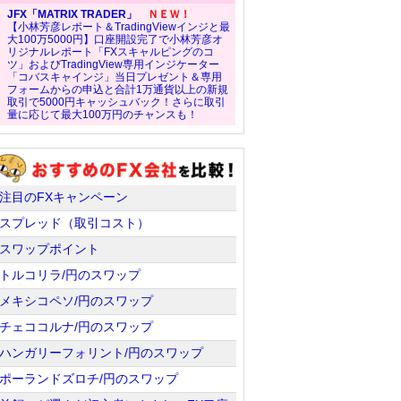
JFX「MATRIX TRADER」
ＮＥＷ！
【小林芳彦レポート＆TradingViewインジと最
大100万5000円】口座開設完了で小林芳彦オ
リジナルレポート「FXスキャルピングのコ
ツ」およびTradingView専用インジケーター
「コバスキャインジ」当日プレゼント＆専用
フォームからの申込と合計1万通貨以上の新規
取引で5000円キャッシュバック！さらに取引
量に応じて最大100万円のチャンスも！
注目のFXキャンペーン
スプレッド（取引コスト）
スワップポイント
トルコリラ/円のスワップ
メキシコペソ/円のスワップ
チェココルナ/円のスワップ
ハンガリーフォリント/円のスワップ
ポーランドズロチ/円のスワップ