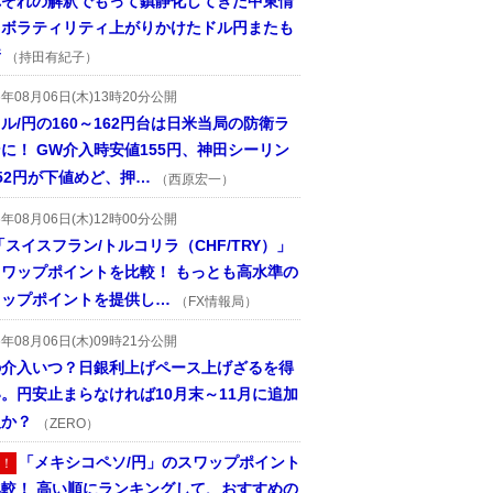
れぞれの解釈でもって鎮静化してきた中東情
、ボラティリティ上がりかけたドル円またも
着
（持田有紀子）
6年08月06日(木)13時20分公開
ル/円の160～162円台は日米当局の防衛ラ
に！ GW介入時安値155円、神田シーリン
52円が下値めど、押…
（西原宏一）
6年08月06日(木)12時00分公開
「スイスフラン/トルコリラ（CHF/TRY）」
スワップポイントを比較！ もっとも高水準の
ワップポイントを提供し…
（FX情報局）
6年08月06日(木)09時21分公開
の介入いつ？日銀利上げペース上げざるを得
。円安止まらなければ10月末～11月に追加
入か？
（ZERO）
「メキシコペソ/円」のスワップポイント
！
比較！ 高い順にランキングして、おすすめの