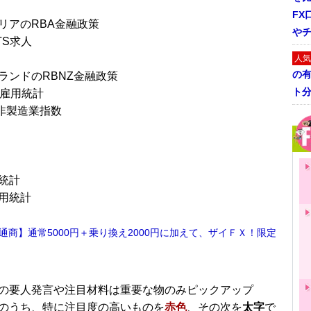
FX
リアのRBA金融政策
や
TS求人
人気
の
ランドのRBNZ金融政策
ト
P雇用統計
M非製造業指数
統計
用統計
通商】通常5000円＋乗り換え2000円に加えて、ザイＦＸ！限定
！
■
の要人発言や注目材料は重要な物のみピックアップ
のうち、特に注目度の高いものを
赤色
、その次を
太字
で