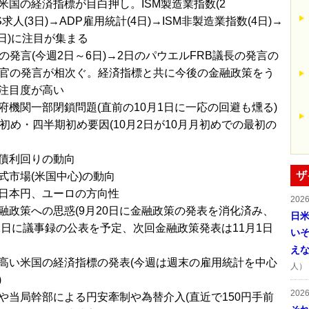
米国の経済指標が目白押し。ISM製造業指数(2
TS求人(3日)→ADP雇用統計(4日)→ISM非製造業指数(4日)→
6日)に注目が集まる
官の発言(今週2日～6日)→2日のパウエルFRB議長の発言の
高官の発言が相次ぐ。経済指標と共に今後の金融政策をう
注目度が高い
府機関一部閉鎖問題(直前の10月1日に一応の回避も燻る)
月初め・四半期初め要因(10月2日が10月月初めでの最初の
債利回りの動向
ザ
式市場(米国中心)の動向
日本円、ユーロの方向性
202
融政策への思惑(9月20日に金融政策の発表を消化済み、
日
11日に議事録の公表を予定、次回金融政策発表は11月1日
い
え
高い米国の経済指標の発表(今週は週末の雇用統計を中心
人）
)
202
や当局幹部による円安牽制や為替介入(直近で150円手前