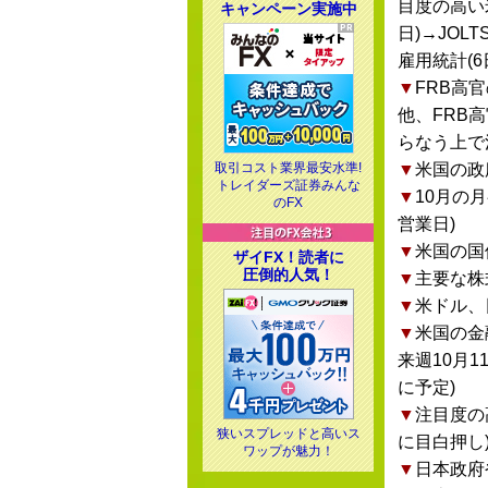
目度の高い
キャンペーン実施中
日)→JOL
雇用統計(
▼
FRB高
他、FRB
らなう上で
取引コスト業界最安水準!
▼
米国の政
トレイダーズ証券みんな
▼
10月の
のFX
営業日)
▼
米国の国
ザイFX！読者に
圧倒的人気！
▼
主要な株
▼
米ドル、
▼
米国の金
来週10月
に予定)
▼
注目度の
狭いスプレッドと高いス
に目白押し
ワップが魅力！
▼
日本政府