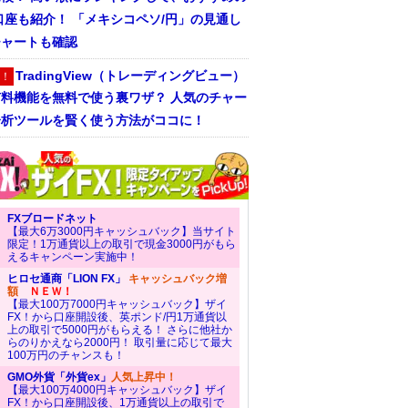
口座も紹介！ 「メキシコペソ/円」の見通し
チャートも確認
TradingView（トレーディングビュー）
！
有料機能を無料で使う裏ワザ？ 人気のチャー
分析ツールを賢く使う方法がココに！
FXブロードネット
【最大6万3000円キャッシュバック】当サイト
限定！1万通貨以上の取引で現金3000円がもら
えるキャンペーン実施中！
ヒロセ通商「LION FX」
キャッシュバック増
額
ＮＥＷ！
【最大100万7000円キャッシュバック】ザイ
FX！から口座開設後、英ポンド/円1万通貨以
上の取引で5000円がもらえる！ さらに他社か
らのりかえなら2000円！ 取引量に応じて最大
100万円のチャンスも！
GMO外貨「外貨ex」
人気上昇中！
【最大100万4000円キャッシュバック】ザイ
FX！から口座開設後、1万通貨以上の取引で