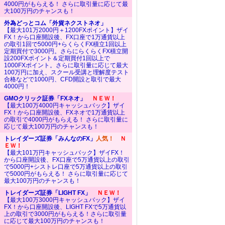
4000円がもらえる！ さらに取引量に応じて最
大100万円のチャンスも！
外為どっとコム「外貨ネクストネオ」
【最大101万2000円＋1200FXポイント】ザイ
FX！から口座開設後、FX口座で1万通貨以上
の取引1回で5000円+らくらくFX積立1回以上
定期買付で3000円。さらにらくらくFX積立開
設200FXポイント＆定期買付1回以上で
1000FXポイント。さらに取引量に応じて最大
100万円に加え、スクール受講と理解度テスト
合格などで1000円、CFD開設と取引で最大
4000円！
GMOクリック証券「FXネオ」
ＮＥＷ！
【最大100万4000円キャッシュバック】ザイ
FX！から口座開設後、FXネオで1万通貨以上
の取引で4000円がもらえる！ さらに取引量に
応じて最大100万円のチャンスも！
トレイダーズ証券「みんなのFX」
人気！
Ｎ
ＥＷ！
【最大101万円キャッシュバック】ザイFX！
から口座開設後、FX口座で5万通貨以上の取引
で5000円+シストレ口座で5万通貨以上の取引
で5000円がもらえる！ さらに取引量に応じて
最大100万円のチャンスも！
トレイダーズ証券「LIGHT FX」
ＮＥＷ！
【最大100万3000円キャッシュバック】ザイ
FX！から口座開設後、LIGHT FXで5万通貨以
上の取引で3000円がもらえる！さらに取引量
に応じて最大100万円のチャンスも！