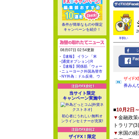
条件が簡単なものや限定
キャンペーンを紹介！
2
羊飼い
08月07日 02:54更新
【速報】 イラン 「米
[通貨オプション] R
【速報】関係筋「ウォー
ニューヨーク外国為替市
NY外為：ドル反発、ウ
ザイFX
券みん
当サイト限定
キャンペーン実施中
■
10月2日
初心者にうれしい無料オ
▼
金融政策
ンラインセミナーが充実!
トラリア(
▼
米国の経
ザイFX！限定