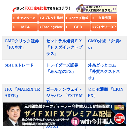
GMOクリック証券
セントラル短資ＦＸ
GMO外貨 「外貨e
「FXネオ」
「ＦＸダイレクトプ
x」
ラス」
SBI FXトレード
トレイダーズ証券
外為どっとコム
「みんなのFX」
「外貨ネクストネ
オ」
JFX 「MATRIX TR
ゴールデンウェイ・
ヒロセ通商 「LION
ADER」
ジャパン 「FXTF M
FX」
T4」
トレイダーズ証券
ゴールデンウェイ・
松井証券
「LIGHT FX」
ジャパン 「FXTF G
X-FX」