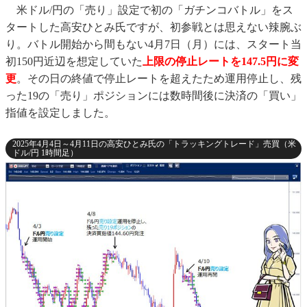
米ドル/円の「売り」設定で初の「ガチンコバトル」をス
タートした高安ひとみ氏ですが、初参戦とは思えない辣腕ぶ
り。バトル開始から間もない4月7日（月）には、スタート当
初150円近辺を想定していた
上限の停止レートを147.5円に変
更
。その日の終値で停止レートを超えたため運用停止し、残
った19の「売り」ポジションには数時間後に決済の「買い」
指値を設定しました。
2025年4月4日～4月11日の高安ひとみ氏の「トラッキングトレード」売買（米
ドル/円 1時間足）