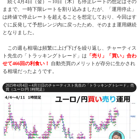
続く4月4日（金）～10日（木）も停止レートの想定はその
ままで、一時下限レートを割り込みましたが、「運用停止」
は終値で停止レートを超えることを想定しており、今回はす
ぐに反発して予想レンジ内に戻ったため、そのまま運用継続
となりました。
この週も相場は頻繁に上げ下げを繰り返し、チャーティス
ト先生の「トラッキングトレード」は
「売り」「買い」合わ
せて466回の利食い！
自動売買のメリットが存分に生かされ
る相場だったようです。
2025年4月4日～4月11日のチャーティスト先生の「トラッキングトレード」売
買（ユーロ/円 1時間足）