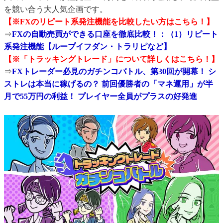
を競い合う大人気企画です。
【※FXのリピート系発注機能を比較したい方はこちら！】
⇒
FXの自動売買ができる口座を徹底比較！：（1）リピート
系発注機能【ループイフダン・トラリピなど】
【※「トラッキングトレード」について詳しくはこちら！】
⇒
FXトレーダー必見のガチンコバトル、第30回が開幕！ シ
ストレは本当に稼げるの？ 前回優勝者の「マネ運用」が半
月で55万円の利益！ プレイヤー全員がプラスの好発進