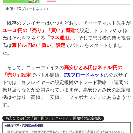
（出所：FXブロードネット）
既存のプレイヤーはいつもどおり、チャーティスト先生が
ユーロ/円の「売り」「買い」両建て
設定、トラトレめがね
氏はそれをマネする
「マネ運用」
、そして怠け者の楽々投資
氏は
豪ドル/円の「買い」設定
でバトルをスタートしまし
た。
そして、ニューフェイスの
高安ひとみ氏は米ドル/円の
「売り」設定
でバトル開始。
FXブロードネット
の公式サイ
トでは、各プレイヤーの設定根拠やトレード戦略、1週間の
振り返りなどが公開されていますが、高安ひとみ氏の設定根
拠はやはり「高値」「安値」「フィボナッチ」にあるようで
す。
高安ひとみ氏の「第31回ガチンコバトル」開始時の設定根拠