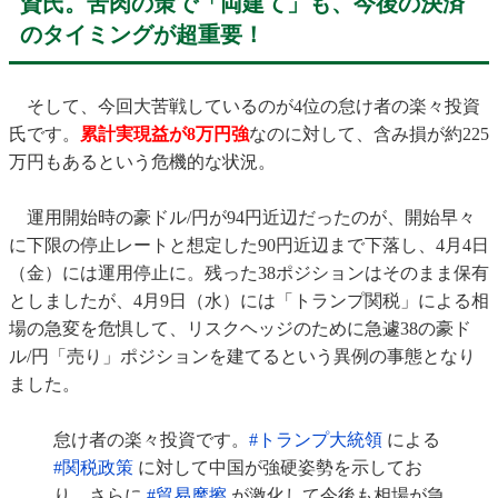
資氏。苦肉の策で「両建て」も、今後の決済
のタイミングが超重要！
そして、今回大苦戦しているのが4位の怠け者の楽々投資
氏です。
累計実現益が8万円強
なのに対して、含み損が約225
万円もあるという危機的な状況。
運用開始時の豪ドル/円が94円近辺だったのが、開始早々
に下限の停止レートと想定した90円近辺まで下落し、4月4日
（金）には運用停止に。残った38ポジションはそのまま保有
としましたが、4月9日（水）には「トランプ関税」による相
場の急変を危惧して、リスクヘッジのために急遽38の豪ド
ル/円「売り」ポジションを建てるという異例の事態となり
ました。
怠け者の楽々投資です。
#トランプ大統領
による
#関税政策
に対して中国が強硬姿勢を示してお
り、さらに
#貿易摩擦
が激化して今後も相場が急