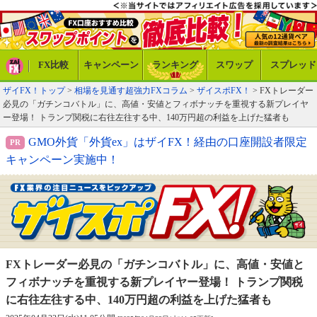
FX比較
キャンペーン
ランキング
スワップ
スプレッド
ザイFX！トップ
>
相場を見通す超強力FXコラム
>
ザイスポFX！
> FXトレーダー
必見の「ガチンコバトル」に、高値・安値とフィボナッチを重視する新プレイヤ
ー登場！ トランプ関税に右往左往する中、140万円超の利益を上げた猛者も
GMO外貨「外貨ex」はザイFX！経由の口座開設者限定
キャンペーン実施中！
FXトレーダー必見の「ガチンコバトル」に、高値・安値と
フィボナッチを重視する新プレイヤー登場！ トランプ関税
に右往左往する中、140万円超の利益を上げた猛者も