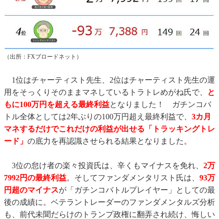
（出所：FXブロードネット）
1位はチャーティスト先生、2位はチャーティスト先生の運
用をそっくりそのままマネしているトラトレめがね氏で、
と
もに100万円を超える最終利益
となりました！ ガチンコバ
トル全体としては2年ぶりの100万円超え最終利益で、
3カ月
マネするだけでこれだけの利益が出せる「トラッキングトレ
ード」
の底力を再認識させられる結果となりました。
3位の怠け者の楽々投資氏は、辛くもマイナスを免れ、
2万
7992円の最終利益
。そしてファンダメンタリスト氏は、
93万
円超のマイナス
が「ガチンコバトルプレイヤー」としての最
後の成績に。ベテラントレーダーのファンダメンタルズ分析
も、前代未聞だらけのトランプ政権に翻弄され続け、悔しい