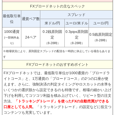
FXブロードネットの主なスペック
スプレッド
最低取引単
通貨ペア数
位
米ドル/円
ユーロ/米ドル
ユーロ/円
1000通貨
0.2銭原則固
0.3pips原則固
0.5銭原則固定
24ペア
定
定
(一部例外あ
（8-28時）
（8-28時）
（8-28時）
り)
※相場状況により、原則固定スプレッドの配信を一時的に休止している場合もありま
す
FXブロードネットのおすすめポイント
FXブロードネットでは、最低取引単位が1000通貨の「ブロードラ
イトコース」と、1万通貨の「ブロードコース」の2つの口座が使
えます。さらに、強制決済の判定タイミングやロスカットの水準を
いくつかの選択肢から設定できるのも特徴です。相場の細かい上げ
下げを利用してコツコツ利益を積み上げていく、リピート型の注文
方法、
「トラッキングトレード」を使ったFXの自動売買ができる
口座としても人気
。「トラッキングトレード」の設定などに役立つ
コンテンツも充実しています。