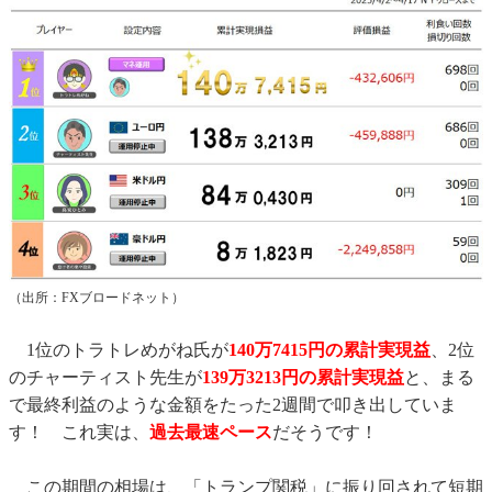
（出所：FXブロードネット）
1位のトラトレめがね氏が
140万7415円の累計実現益
、2位
のチャーティスト先生が
139万3213円の累計実現益
と、まる
で最終利益のような金額をたった2週間で叩き出していま
す！ これ実は、
過去最速ペース
だそうです！
この期間の相場は、「トランプ関税」に振り回されて短期