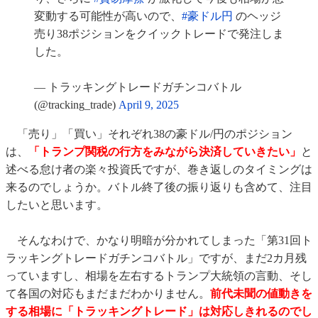
変動する可能性が高いので、
#豪ドル円
のヘッジ
売り38ポジションをクイックトレードで発注しま
した。
— トラッキングトレードガチンコバトル
(@tracking_trade)
April 9, 2025
「売り」「買い」それぞれ38の豪ドル/円のポジション
は、
「トランプ関税の行方をみながら決済していきたい」
と
述べる怠け者の楽々投資氏ですが、巻き返しのタイミングは
来るのでしょうか。バトル終了後の振り返りも含めて、注目
したいと思います。
そんなわけで、かなり明暗が分かれてしまった「第31回ト
ラッキングトレードガチンコバトル」ですが、まだ2カ月残
っていますし、相場を左右するトランプ大統領の言動、そし
て各国の対応もまだまだわかりません。
前代未聞の値動きを
する相場に「トラッキングトレード」は対応しきれるのでし