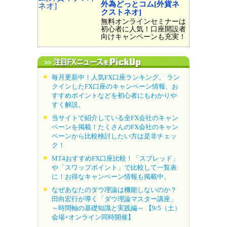
外為どっとコム[外貨ネ
クストネオ]
無料オンラインセミナーは
初心者に人気！口座開設者
向けキャンペーンも充実！
毎月更新中！人気FX口座ランキング。 ラン
クインしたFX口座のキャンペーン情報、お
すすめポイントなどを初心者にもわかりや
すく解説。
当サイトで紹介している全FX会社のキャン
ペーンを掲載！たくさんのFX会社のキャン
ペーンから比較検討したい方は是非チェッ
ク！
MT4おすすめFX口座比較！「スプレッド」
や「スワップポイント」で比較して一覧表
に！お得なキャンペーン情報も掲載中。
なぜあなたのダウ理論は機能しないのか？
田向宏行が導く「ダウ理論マスター講座」
～時間軸の基礎知識と実践編～ 【9/5（土）
会場+オンライン同時開催】