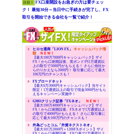
FX口座開設をお急ぎの方は要チェッ
注目！
ク！ 最短30分～当日中に手続きが完了し、FX
取引を開始できる会社を一覧で紹介！
ヒロセ通商「LION FX」
キャッシュバック増
額
ＮＥＷ！
【最大100万7000円キャッシュバック】ザイ
FX！から口座開設後、英ポンド/円1万通貨以
上の取引で5000円がもらえる！ さらに他社か
らのりかえなら2000円！ 取引量に応じて最大
100万円のチャンスも！
FXブロードネット
【最大6万3000円キャッシュバック】当サイト
限定！1万通貨以上の取引で現金3000円がもら
えるキャンペーン実施中！
GMOクリック証券「FXネオ」
ＮＥＷ！
【最大100万4000円キャッシュバック】ザイ
FX！から口座開設後、FXネオで1万通貨以上
の取引で4000円がもらえる！ さらに取引量に
応じて最大100万円のチャンスも！
外為どっとコム「外貨ネクストネオ」
【最大101万2000円＋1200FXポイント】ザイ
FX！から口座開設後、FX口座で1万通貨以上