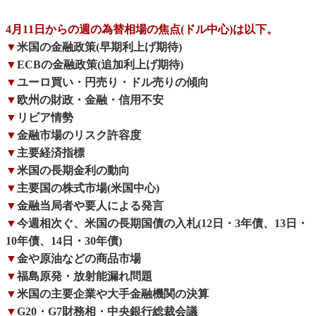
4月11日からの週の為替相場の焦点(ドル中心)は以下。
▼
米国の金融政策(早期利上げ期待)
▼
ECBの金融政策(追加利上げ期待)
▼
ユーロ買い・円売り・ドル売りの傾向
▼
欧州の財政・金融・信用不安
▼
リビア情勢
▼
金融市場のリスク許容度
▼
主要経済指標
▼
米国の長期金利の動向
▼
主要国の株式市場(米国中心)
▼
金融当局者や要人による発言
▼
今週相次ぐ、米国の長期国債の入札(12日・3年債、13日・
10年債、14日・30年債)
▼
金や原油などの商品市場
▼
福島原発・放射能漏れ問題
▼
米国の主要企業や大手金融機関の決算
▼
G20・G7財務相・中央銀行総裁会議