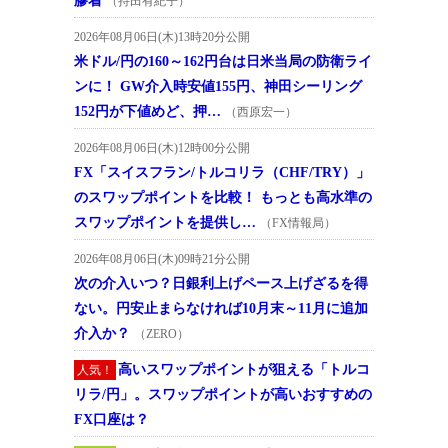
膠着
（持田有紀子）
2026年08月06日(木)13時20分公開
米ドル/円の160～162円台は日米当局の防衛ライ
ンに！ GW介入時安値155円、神田シーリング
152円が下値めど、押…
（西原宏一）
2026年08月06日(木)12時00分公開
FX「スイスフラン/トルコリラ（CHF/TRY）」
のスワップポイントを比較！ もっとも高水準の
スワップポイントを提供し…
（FX情報局）
2026年08月06日(木)09時21分公開
次の介入いつ？日銀利上げペース上げざるを得
ない。円安止まらなければ10月末～11月に追加
介入か？
（ZERO）
高いスワップポイントが狙える「トルコ
人気！
リラ/円」。スワップポイントが高いおすすめの
FX口座は？