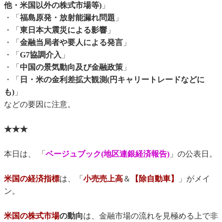
他・米国以外の株式市場等)
」
・「
福島原発・放射能漏れ問題
」
・「
東日本大震災による影響
」
・「
金融当局者や要人による発言
」
・「
G7協調介入
」
・「
中国の景気動向及び金融政策
」
・「
日・米の金利差拡大観測(円キャリートレードなどに
も)
」
などの要因に注意。
★★★
本日は、 「
ベージュブック(地区連銀経済報告)
」の公表日。
米国の経済指標
は、「
小売売上高
＆
【除自動車】
」がメイ
ン。
米国の株式市場
の動向
は、金融市場の流れを見極める上で非