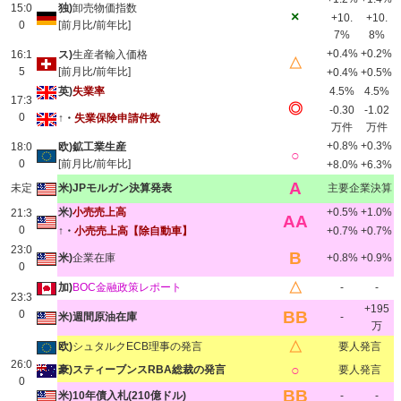
15:0
独)
卸売物価指数
×
+10.
+10.
0
[前月比/前年比]
7%
8%
+0.4%
+0.2%
16:1
ス)
生産者輸入価格
△
5
[前月比/前年比]
+0.4%
+0.5%
英)
失業率
4.5%
4.5%
17:3
◎
-0.30
-1.02
0
↑・
失業保険申請件数
万件
万件
+0.8%
+0.3%
18:0
欧)鉱工業生産
○
0
[前月比/前年比]
+8.0%
+6.3%
A
未定
米)JPモルガン決算発表
主要企業決算
米)
小売売上高
+0.5%
+1.0%
21:3
AA
0
↑・
小売売上高
【除自動車】
+0.7%
+0.7%
23:0
B
米)
企業在庫
+0.8%
+0.9%
0
△
加)
BOC金融政策レポート
-
-
23:3
+195
0
BB
米)週間原油在庫
-
万
△
欧)
シュタルクECB理事の発言
要人発言
26:0
○
豪)スティーブンスRBA総裁の発言
要人発言
0
BB
米)10年債入札(210億ドル)
-
-