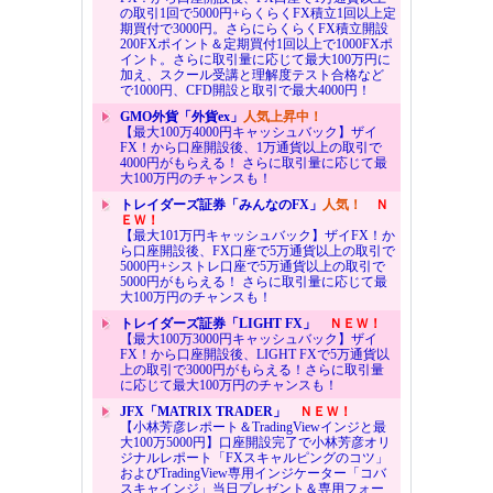
の取引1回で5000円+らくらくFX積立1回以上定
期買付で3000円。さらにらくらくFX積立開設
200FXポイント＆定期買付1回以上で1000FXポ
イント。さらに取引量に応じて最大100万円に
加え、スクール受講と理解度テスト合格など
で1000円、CFD開設と取引で最大4000円！
GMO外貨「外貨ex」
人気上昇中！
【最大100万4000円キャッシュバック】ザイ
FX！から口座開設後、1万通貨以上の取引で
4000円がもらえる！ さらに取引量に応じて最
大100万円のチャンスも！
トレイダーズ証券「みんなのFX」
人気！
Ｎ
ＥＷ！
【最大101万円キャッシュバック】ザイFX！か
ら口座開設後、FX口座で5万通貨以上の取引で
5000円+シストレ口座で5万通貨以上の取引で
5000円がもらえる！ さらに取引量に応じて最
大100万円のチャンスも！
トレイダーズ証券「LIGHT FX」
ＮＥＷ！
【最大100万3000円キャッシュバック】ザイ
FX！から口座開設後、LIGHT FXで5万通貨以
上の取引で3000円がもらえる！さらに取引量
に応じて最大100万円のチャンスも！
JFX「MATRIX TRADER」
ＮＥＷ！
【小林芳彦レポート＆TradingViewインジと最
大100万5000円】口座開設完了で小林芳彦オリ
ジナルレポート「FXスキャルピングのコツ」
およびTradingView専用インジケーター「コバ
スキャインジ」当日プレゼント＆専用フォー