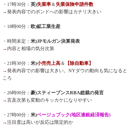
・17時30分：
英)
失業率
＆
失業保険申請件数
→
発表内容でのポンドへの影響はカナリ大きい
・18時00分：
欧)鉱工業生産
・時間未定：
米)JPモルガン決算発表
→
内容と相場の気分次第
・21時30分：
米)
小売売上高
＆
【除自動車】
→
発表内容での影響は大きい。NYダウの動向も気になると
ころ
・26時00分：
豪)スティーブンスRBA総裁の発言
→
言及次第も変動のキッカケになりやすい
・27時00分：
米)
ベージュブック(地区連銀経済報告)
→
注目度は高いが反応は限定的か