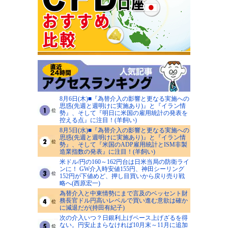
8月6日(木)■『為替介入の影響と更なる実施への
思惑(先週と週明けに実施あり)』と『イラン情
勢』、そして『明日に米国の雇用統計の発表を
控える点』に注目！(羊飼い)
8月5日(水)■『為替介入の影響と更なる実施への
思惑(先週と週明けに実施あり)』と『イラン情
勢』、そして『米国のADP雇用統計とISM非製
造業指数の発表』に注目！(羊飼い)
米ドル/円の160～162円台は日米当局の防衛ライ
ンに！ GW介入時安値155円、神田シーリング
152円が下値めど、押し目買いから戻り売り戦
略へ(西原宏一)
為替介入と中東情勢にまで言及のベッセント財
務長官ドル円高いレベルで買い進む意欲は確か
に減退だが(持田有紀子)
次の介入いつ？日銀利上げペース上げざるを得
ない。円安止まらなければ10月末～11月に追加