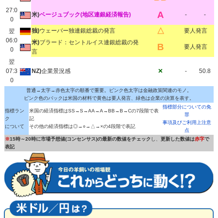
27:0
A
米)
ベージュブック(地区連銀経済報告)
-
-
0
△
独)
ウェーバー独連銀総裁の発言
要人発言
翌
06:0
米)
ブラード：セントルイス連銀総裁の発
B
要人発言
0
言
翌
×
07:3
NZ)
企業景況感
-
50.8
0
普通→太字→赤色太字の順番で重要。ピンク色太字は金融政策関連のモノ。
ピンク色のバックは米国の材料で黄色は要人発言、緑色は企業の決算を表す。
指標部分についての免
指標ラン
米国の経済指標はSS→S→AA→A→BB→B→Cの7段階で表
罪
ク
記
事項及びご利用上注意
について
その他の経済指標は◎→○→△→×の4段階で表記
点
※
15時～20時に市場予想値(コンセンサス)の最新の数値をチェック
し、
更新した数値は
赤字
で
表記