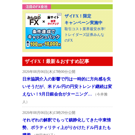
ザイFX！限定
キャンペーン実施中
取引コスト業界最安水準!
トレイダーズ証券みんな
のFX
ザイFX！最新＆おすすめ記事
2026年08月06日(木)17時00分公開
日米協調介入の影響で円は一時的に方向感を失
いそうだが、米ドル/円の円安トレンド継続は変
えない！9月日銀会合がターニング…
（今井雅
人）
2026年08月06日(木)15時29分公開
それぞれの解釈でもって鎮静化してきた中東情
勢、ボラティリティ上がりかけたドル円またも