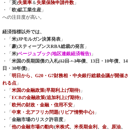
・「
英)
失業率
＆
失業保険申請件数
」
・「
欧)鉱工業生産
」
への注目度が高い。
経済指標以外では、
・「
米)JPモルガン決算発表
」
・「
豪)スティーブンスRBA総裁の発言
」
・「
米)
ベージュブック(地区連銀経済報告)
」
・「
米国の長期国債の入札
(12日・3年債
、13日・10年債、14
日・30年債)
」
・「
明日から、G20・G7財務相・中央銀行総裁会議が開催さ
れる点
」
・「
米国の金融政策(早期利上げ期待)
」
・「
ECBの金融政策(追加利上げ期待)
」
・「
欧州の財政・金融・信用不安
」
・「
中東・北アフリカ問題(リビア情勢中心)
」
・「
金融市場のリスク許容度
」
・「
他の金融市場の動向
(
米株式
、
米長期金利
、
金
、
原油
、