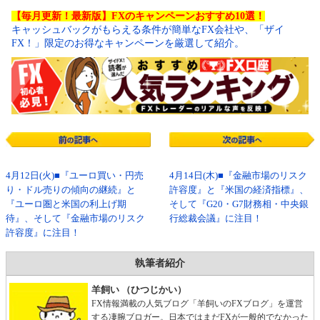
【毎月更新！最新版】FXのキャンペーンおすすめ10選！
キャッシュバックがもらえる条件が簡単なFX会社や、「ザイ
FX！」限定のお得なキャンペーンを厳選して紹介。
4月12日(火)■『ユーロ買い・円売
4月14日(木)■『金融市場のリスク
り・ドル売りの傾向の継続』と
許容度』と『米国の経済指標』、
『ユーロ圏と米国の利上げ期
そして『G20・G7財務相・中央銀
待』、そして『金融市場のリスク
行総裁会議』に注目！
許容度』に注目！
執筆者紹介
羊飼い （ひつじかい）
FX情報満載の人気ブログ「羊飼いのFXブログ」を運営
する凄腕ブロガー。日本ではまだFXが一般的でなかった