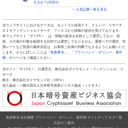
介入か？(ZERO)
>>人気記事一覧を見る
当ウェブサイトにおけるデータは、セントラル短資ＦＸ、クォンツ・リサーチ、
ＤＺＨフィナンシャルリサーチ、フィスコから情報の提供を受けております。
本ウェブサイト「ザイFX！」は、情報の提供を目的として運営しており、投
資、その他の行動を勧誘する目的では運営しておりません。通貨ペアの選択、売
買レートなど投資の最終決定は、お客様ご自身の判断でなさるようにお願いいた
します。さらに詳しいことは
「免責事項」
、
「プライバシー・ポリシー、著作
権」
のページをご確認ください。
当サイト「ザイFX！」の運営元：株式会社ダイヤモンド・フィナンシャル・リ
サーチ
株主：株式会社ダイヤモンド社（100％）
加入協会：一般社団法人日本暗号資産ビジネス協会（ＪＣＢＡ）
免責事項
会社概要
プライバシー・ポリシー、著作権
サイトマップ
タグ一覧
広告のご案内