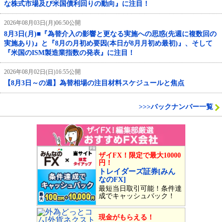
な株式市場及び米国債利回りの動向』に注目！
2026年08月03日(月)06:50公開
8月3日(月)■『為替介入の影響と更なる実施への思惑(先週に複数回の
実施あり)』と『8月の月初め要因(本日が8月月初め最初)』、そして
『米国のISM製造業指数の発表』に注目！
2026年08月02日(日)16:55公開
【8月3日～の週】為替相場の注目材料スケジュールと焦点
>>>バックナンバー一覧
ザイFX！限定で最大10000
円！
トレイダーズ証券[みん
なのFX]
最短当日取引可能！条件達
成でキャッシュバック！
現金がもらえる！