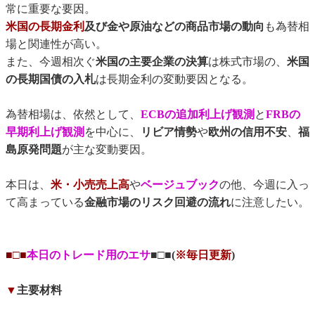
常に重要な要因。
米国の長期金利
及び金や原油などの商品市場の動向
も為替相
場と関連性が高い。
また、今週相次ぐ
米国の主要企業の決算
は株式市場の、
米国
の長期国債の入札
は長期金利の変動要因となる。
為替相場は、依然として、
ECBの追加利上げ観測
と
FRBの
早期利上げ観測
を中心に、
リビア情勢
や
欧州の信用不安
、
福
島原発問題
が主な変動要因。
本日は、
米・小売売上高
や
ベージュブック
の他、今週に入っ
て高まっている
金融市場のリスク回避の流れ
に注意したい。
■□■
本日のトレード用のエサ
■□■(
※毎日更新
)
▼
主要材料