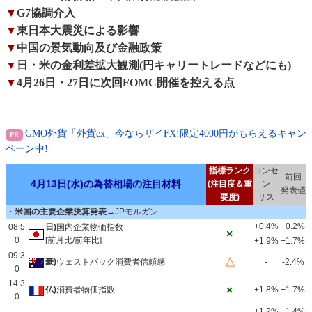
▼
G7協調介入
▼
東日本大震災による影響
▼
中国の景気動向及び金融政策
▼
日・米の金利差拡大観測(円キャリートレードなどにも)
▼
4月26日・27日に次回FOMC開催を控える点
GMO外貨「外貨ex」今ならザイFX!限定4000円がもらえるキャン
ペーン中!
指標ランク
コンセ
前回
4月13日(水)の為替相場の注目材料
(注目度＆重
ン
発表値
要度)
サス
・
米国の主要企業決算発表
→JPモルガン
+0.4%
+0.2%
08:5
日)
国内企業物価指数
×
0
[前月比/前年比]
+1.9%
+1.7%
09:3
△
豪)
ウェストパック消費者信頼感
-
-2.4%
0
14:3
×
仏)
消費者物価指数
+1.8%
+1.7%
0
+1.2%
+1.4%