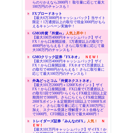
らのりかえなら2000円！ 取引量に応じて最大
100万円のチャンスも！
FXブロードネット
【最大6万3000円キャッシュバック】当サイト
限定！1万通貨以上の取引で現金3000円がもら
えるキャンペーン実施中！
GMO外貨「外貨ex」
人気上昇中！
【最大100万4000円キャッシュバック】ザイ
FX！から口座開設後、1万通貨以上の取引で
4000円がもらえる！ さらに取引量に応じて最
大100万円のチャンスも！
GMOクリック証券「FXネオ」
ＮＥＷ！
【最大100万4000円キャッシュバック】ザイ
FX！から口座開設後、FXネオで1万通貨以上
の取引で4000円がもらえる！ さらに取引量に
応じて最大100万円のチャンスも！
外為どっとコム「外貨ネクストネオ」
【最大101万2000円＋1200FXポイント】ザイ
FX！から口座開設後、FX口座で1万通貨以上
の取引1回で5000円+らくらくFX積立1回以上定
期買付で3000円。さらにらくらくFX積立開設
200FXポイント＆定期買付1回以上で1000FXポ
イント。さらに取引量に応じて最大100万円に
加え、スクール受講と理解度テスト合格など
で1000円、CFD開設と取引で最大4000円！
トレイダーズ証券「みんなのFX」
人気！
Ｎ
ＥＷ！
【最大101万円キャッシュバック】ザイFX！か