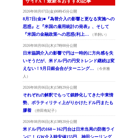
ザイFX！最新＆おすすめ記事
2026年08月07日(金)06時45分公開
8月7日(金)■『為替介入の影響と更なる実施への
思惑』と『米国の雇用統計の発表』、そして
『米国の金融政策への思惑(利上…
（羊飼い）
2026年08月06日(木)17時00分公開
日米協調介入の影響で円は一時的に方向感を失
いそうだが、米ドル/円の円安トレンド継続は変
えない！9月日銀会合がターニング…
（今井雅
人）
2026年08月06日(木)15時29分公開
それぞれの解釈でもって鎮静化してきた中東情
勢、ボラティリティ上がりかけたドル円またも
膠着
（持田有紀子）
2026年08月06日(木)13時20分公開
米ドル/円の160～162円台は日米当局の防衛ライ
ンに！ GW介入時安値155円、神田シーリング