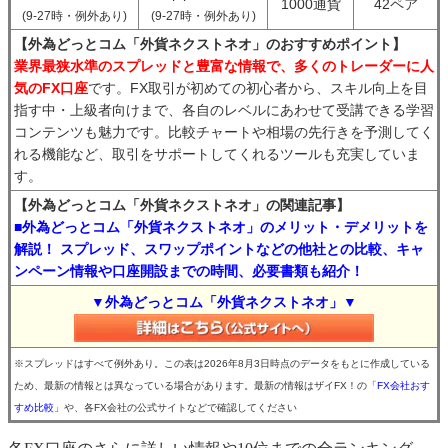
1000通貨
42ペア
(9-27時・例外あり)
(9-27時・例外あり)
【外為どっとコム「外貨ネクストネオ」のおすすめポイント】
業界最狭水準のスプレッドと豊富な情報で、多くのトレーダーに人
気のFX口座
です。FX取引が初めての初心者から、スキル向上を目
指す中・上級者向けまで、各自のレベルにあわせて受講できる学習
コンテンツも魅力です。比較チャートや相場の先行きを予測してく
れる機能など、取引をサポートしてくれるツールも充実していま
す。
【外為どっとコム「外貨ネクストネオ」の関連記事】
■外為どっとコム「外貨ネクストネオ」のメリット・デメリットを
解説！ スプレッド、スワップポイントなどの他社との比較、キャ
ンペーン情報や口座開設までの時間、必要書類も紹介！
▼外為どっとコム「外貨ネクストネオ」▼
※スプレッドはすべて例外あり。この表は2026年8月3日時点のデータをもとに作成している
ため、最新の情報とは異なっている場合があります。最新の情報はザイFX！の
「FX会社おす
すめ比較」
や、各FX会社の公式サイトなどで確認してください