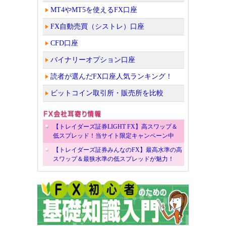
MT4やMT5を使えるFX口座
FX自動売買（シストレ）口座
CFD口座
バイナリーオプション口座
読者が選んだFX口座人気ランキング！
ビットコイン取引所・販売所を比較
【トレイダーズ証券LIGHT FX】高スワップ＆
低スプレッド！当サイト限定キャンペーン中
【トレイダーズ証券みんなのFX】最高水準の高
スワップ＆最狭水準の低スプレッドが魅力！