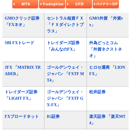
GMOクリック証券
セントラル短資ＦＸ
GMO外貨 「外貨e
「FXネオ」
「ＦＸダイレクトプ
x」
ラス」
SBI FXトレード
トレイダーズ証券
外為どっとコム
「みんなのFX」
「外貨ネクストネ
オ」
JFX 「MATRIX TR
ゴールデンウェイ・
ヒロセ通商 「LION
ADER」
ジャパン 「FXTF M
FX」
T4」
トレイダーズ証券
ゴールデンウェイ・
松井証券
「LIGHT FX」
ジャパン 「FXTF G
X-FX」
FXブロードネット
IG証券
楽天証券 「楽天MT
4」