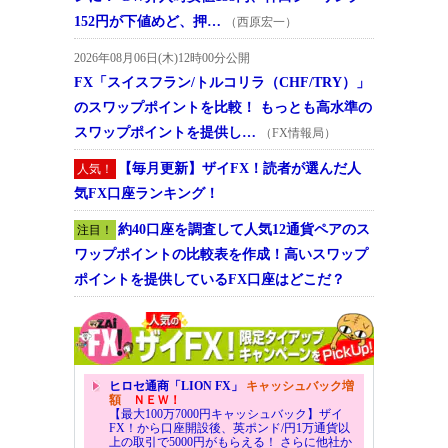
152円が下値めど、押…
（西原宏一）
2026年08月06日(木)12時00分公開
FX「スイスフラン/トルコリラ（CHF/TRY）」
のスワップポイントを比較！ もっとも高水準の
スワップポイントを提供し…
（FX情報局）
【毎月更新】ザイFX！読者が選んだ人
人気！
気FX口座ランキング！
約40口座を調査して人気12通貨ペアのス
注目！
ワップポイントの比較表を作成！高いスワップ
ポイントを提供しているFX口座はどこだ？
ヒロセ通商「LION FX」
キャッシュバック増
額
ＮＥＷ！
【最大100万7000円キャッシュバック】ザイ
FX！から口座開設後、英ポンド/円1万通貨以
上の取引で5000円がもらえる！ さらに他社か