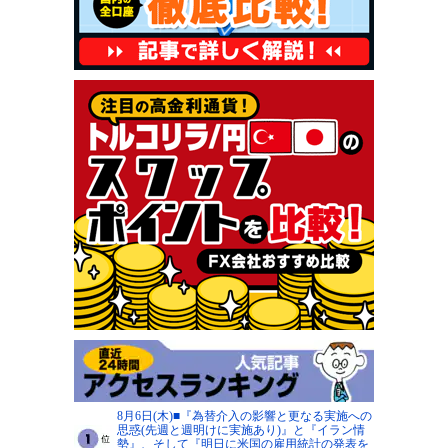
8月6日(木)■『為替介入の影響と更なる実施への
思惑(先週と週明けに実施あり)』と『イラン情
勢』、そして『明日に米国の雇用統計の発表を