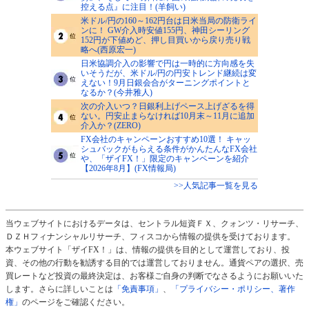
控える点』に注目！(羊飼い)
米ドル/円の160～162円台は日米当局の防衛ライ
ンに！ GW介入時安値155円、神田シーリング
152円が下値めど、押し目買いから戻り売り戦
略へ(西原宏一)
日米協調介入の影響で円は一時的に方向感を失
いそうだが、米ドル/円の円安トレンド継続は変
えない！9月日銀会合がターニングポイントと
なるか？(今井雅人)
次の介入いつ？日銀利上げペース上げざるを得
ない。円安止まらなければ10月末～11月に追加
介入か？(ZERO)
FX会社のキャンペーンおすすめ10選！ キャッ
シュバックがもらえる条件がかんたんなFX会社
や、「ザイFX！」限定のキャンペーンを紹介
【2026年8月】(FX情報局)
>>人気記事一覧を見る
当ウェブサイトにおけるデータは、セントラル短資ＦＸ、クォンツ・リサーチ、
ＤＺＨフィナンシャルリサーチ、フィスコから情報の提供を受けております。
本ウェブサイト「ザイFX！」は、情報の提供を目的として運営しており、投
資、その他の行動を勧誘する目的では運営しておりません。通貨ペアの選択、売
買レートなど投資の最終決定は、お客様ご自身の判断でなさるようにお願いいた
します。さらに詳しいことは
「免責事項」
、
「プライバシー・ポリシー、著作
権」
のページをご確認ください。