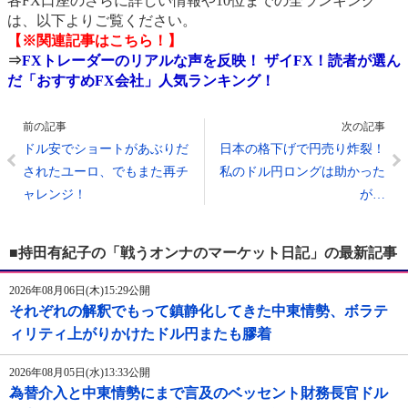
各FX口座のさらに詳しい情報や10位までの全ランキング
は、以下よりご覧ください。
【※関連記事はこちら！】
⇒
FXトレーダーのリアルな声を反映！ ザイFX！読者が選ん
だ「おすすめFX会社」人気ランキング！
前の記事
次の記事
ドル安でショートがあぶりだ
日本の格下げで円売り炸裂！
されたユーロ、でもまた再チ
私のドル円ロングは助かった
ャレンジ！
が…
■持田有紀子の「戦うオンナのマーケット日記」の最新記事
2026年08月06日(木)15:29公開
それぞれの解釈でもって鎮静化してきた中東情勢、ボラテ
ィリティ上がりかけたドル円またも膠着
2026年08月05日(水)13:33公開
為替介入と中東情勢にまで言及のベッセント財務長官ドル