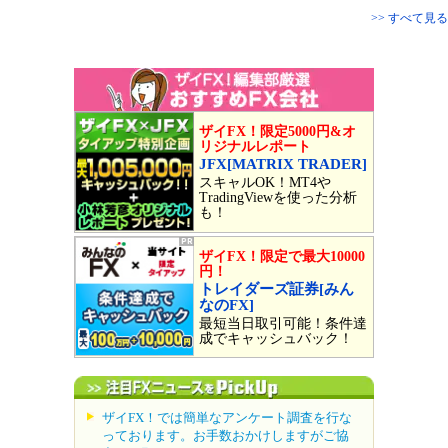
>> すべて見る
ザイFX！限定5000円&オ
リジナルレポート
JFX[MATRIX TRADER]
スキャルOK！MT4や
TradingViewを使った分析
も！
ザイFX！限定で最大10000
円！
トレイダーズ証券[みん
なのFX]
最短当日取引可能！条件達
成でキャッシュバック！
ザイFX！では簡単なアンケート調査を行な
っております。お手数おかけしますがご協