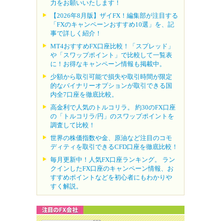
力をお願いいたします！
【2026年8月版】ザイFX！編集部が注目する
「FXのキャンペーンおすすめ10選」を、記
事で詳しく紹介！
MT4おすすめFX口座比較！「スプレッド」
や「スワップポイント」で比較して一覧表
に！お得なキャンペーン情報も掲載中。
少額から取引可能で損失や取引時間が限定
的なバイナリーオプションが取引できる国
内全7口座を徹底比較。
高金利で人気のトルコリラ。 約30のFX口座
の「トルコリラ/円」のスワップポイントを
調査して比較！
世界の株価指数や金、原油など注目のコモ
ディティを取引できるCFD口座を徹底比較！
毎月更新中！人気FX口座ランキング。 ラン
クインしたFX口座のキャンペーン情報、お
すすめポイントなどを初心者にもわかりや
すく解説。