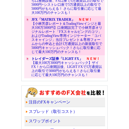
ら口座開設後、FX口座で5万通貨以上の取引で
5000円+シストレ口座で5万通貨以上の取引で
5000円がもらえる！ さらに取引量に応じて最
大100万円のチャンスも！
JFX「MATRIX TRADER」
ＮＥＷ！
【小林芳彦レポート＆TradingViewインジと最
大100万5000円】口座開設完了で小林芳彦オリ
ジナルレポート「FXスキャルピングのコツ」
およびTradingView専用インジケーター「コバ
スキャインジ」当日プレゼント＆専用フォー
ムからの申込と合計1万通貨以上の新規取引で
5000円キャッシュバック！さらに取引量に応
じて最大100万円のチャンスも！
トレイダーズ証券「LIGHT FX」
ＮＥＷ！
【最大100万3000円キャッシュバック】ザイ
FX！から口座開設後、LIGHT FXで5万通貨以
上の取引で3000円がもらえる！さらに取引量
に応じて最大100万円のチャンスも！
注目のFXキャンペーン
スプレッド（取引コスト）
スワップポイント