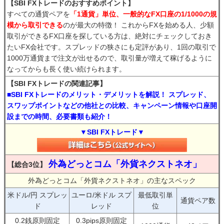
【SBI FXトレードのおすすめポイント】
すべての通貨ペアを
「1通貨」単位、一般的なFX口座の1/1000の規
模から取引できる
のが最大の特徴！ これからFXを始める人、少額
取引ができるFX口座を探している方は、絶対にチェックしておき
たいFX会社です。スプレッドの狭さにも定評があり、1回の取引で
1000万通貨まで注文が出せるので、取引量が増えて稼げるように
なってからも長く使い続けられます。
【SBI FXトレードの関連記事】
■SBI FXトレードのメリット・デメリットを解説！ スプレッド、
スワップポイントなどの他社との比較、キャンペーン情報や口座開
設までの時間、必要書類も紹介！
▼SBI FXトレード▼
外為どっとコム「外貨ネクストネオ」
【総合3位】
外為どっとコム「外貨ネクストネオ」の主なスペック
米ドル/円 スプレッ
ユーロ/米ドル スプ
最低取引単
通貨ペア数
ド
レッド
位
0.2銭原則固定
0.3pips原則固定