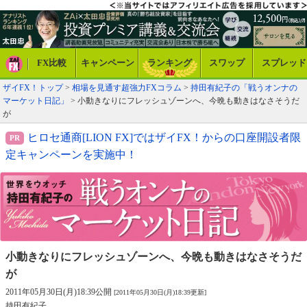
FX比較
キャンペーン
ランキング
スワップ
スプレッド
ザイFX！トップ
>
相場を見通す超強力FXコラム
>
持田有紀子の「戦うオンナの
マーケット日記」
> 小動きなりにフレッシュゾーンへ、今晩も動きはなさそうだ
が
ヒロセ通商[LION FX]ではザイFX！からの口座開設者限
定キャンペーンを実施中！
小動きなりにフレッシュゾーンへ、
今晩も動きはなさそうだ
が
2011年05月30日(月)18:39公開
[2011年05月30日(月)18:39更新]
持田有紀子