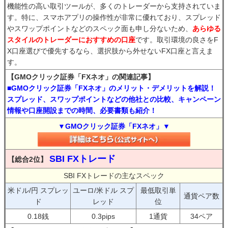
機能性の高い取引ツールが、多くのトレーダーから支持されていま
す。特に、スマホアプリの操作性が非常に優れており、スプレッド
やスワップポイントなどのスペック面も申し分ないため、
あらゆる
スタイルのトレーダーにおすすめの口座
です。取引環境の良さをF
X口座選びで優先するなら、選択肢から外せないFX口座と言えま
す。
【GMOクリック証券「FXネオ」の関連記事】
■GMOクリック証券「FXネオ」のメリット・デメリットを解説！
スプレッド、スワップポイントなどの他社との比較、キャンペーン
情報や口座開設までの時間、必要書類も紹介！
▼GMOクリック証券「FXネオ」▼
SBI FXトレード
【総合2位】
SBI FXトレードの主なスペック
米ドル/円 スプレッ
ユーロ/米ドル スプ
最低取引単
通貨ペア数
ド
レッド
位
0.18銭
0.3pips
1通貨
34ペア