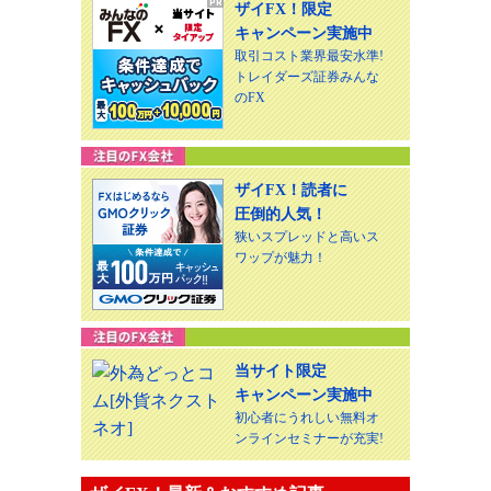
ザイFX！限定
キャンペーン実施中
取引コスト業界最安水準!
トレイダーズ証券みんな
のFX
ザイFX！読者に
圧倒的人気！
狭いスプレッドと高いス
ワップが魅力！
当サイト限定
キャンペーン実施中
初心者にうれしい無料オ
ンラインセミナーが充実!