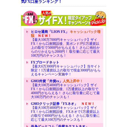
気FX口座ランキング！
ヒロセ通商「LION FX」
キャッシュバック増
額
ＮＥＷ！
【最大100万7000円キャッシュバック】ザイ
FX！から口座開設後、英ポンド/円1万通貨以
上の取引で5000円がもらえる！ さらに他社か
らのりかえなら2000円！ 取引量に応じて最大
100万円のチャンスも！
FXブロードネット
【最大6万3000円キャッシュバック】当サイト
限定！1万通貨以上の取引で現金3000円がもら
えるキャンペーン実施中！
GMO外貨「外貨ex」
人気上昇中！
【最大100万4000円キャッシュバック】ザイ
FX！から口座開設後、1万通貨以上の取引で
4000円がもらえる！ さらに取引量に応じて最
大100万円のチャンスも！
GMOクリック証券「FXネオ」
ＮＥＷ！
【最大100万4000円キャッシュバック】ザイ
FX！から口座開設後、FXネオで1万通貨以上
の取引で4000円がもらえる！ さらに取引量に
応じて最大100万円のチャンスも！
外為どっとコム「外貨ネクストネオ」