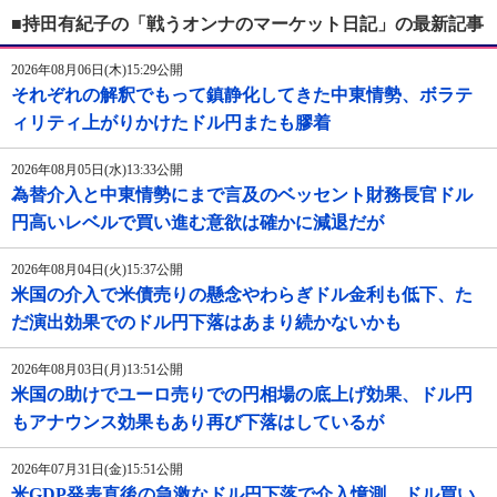
■持田有紀子の「戦うオンナのマーケット日記」の最新記事
2026年08月06日(木)15:29公開
それぞれの解釈でもって鎮静化してきた中東情勢、ボラテ
ィリティ上がりかけたドル円またも膠着
2026年08月05日(水)13:33公開
為替介入と中東情勢にまで言及のベッセント財務長官ドル
円高いレベルで買い進む意欲は確かに減退だが
2026年08月04日(火)15:37公開
米国の介入で米債売りの懸念やわらぎドル金利も低下、た
だ演出効果でのドル円下落はあまり続かないかも
2026年08月03日(月)13:51公開
米国の助けでユーロ売りでの円相場の底上げ効果、ドル円
もアナウンス効果もあり再び下落はしているが
2026年07月31日(金)15:51公開
米GDP発表直後の急激なドル円下落で介入憶測、ドル買い