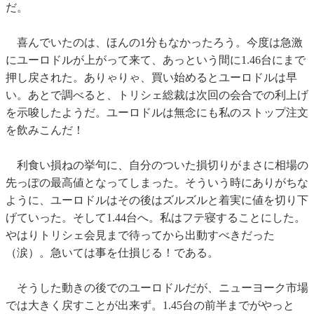
だ。
喜んでいたのは、ほんの1分もなかったろう。今度は急激
にユーロドルが上がって来て、あっという間に1.46台にまで
押し戻された。ありゃりゃ、買い始めるとユーロドルは早
い。あとで調べると、トリシェ総裁は次回の会合での利上げ
を示唆したようだ。ユーロドルは無念にも私のストップ注文
を飲みこんだ！
利食い損ねの挙句に、自分のついた損切りがまさに相場の
先っぽの最高値となってしまった。そういう時にありがちな
ように、ユーロドルはその後はズルズルと着実に値を切り下
げていった。そして1.44台へ。私はフテ寝することにした。
やはりトリシェ会見まで待ってから出動すべきだった
（涙）。急いては事を仕損じる！である。
そうした動きの後でのユーロドルだが、ニューヨーク市場
では大きく戻すことが出来ず。1.45台の前半までがやっと