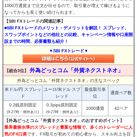
1000万通貨まで注文が出せるので、取引量が増えて稼げるように
なってからも長く使い続けられます。
【SBI FXトレードの関連記事】
■SBI FXトレードのメリット・デメリットを解説！ スプレッド、
スワップポイントなどの他社との比較、キャンペーン情報や口座開
設までの時間、必要書類も紹介！
▼SBI FXトレード▼
外為どっとコム「外貨ネクストネオ」
【総合3位】
外為どっとコム「外貨ネクストネオ」の主なスペック
米ドル/円 スプレッ
ユーロ/米ドル スプ
最低取引単
通貨ペア数
ド
レッド
位
0.2銭原則固定
0.3pips原則固定
1000通貨
42ペア
(9-27時・例外あり)
(9-27時・例外あり)
【外為どっとコム「外貨ネクストネオ」のおすすめポイント】
業界最狭水準のスプレッドと豊富な情報で、多くのトレーダーに人
気のFX口座
です。FX取引が初めての初心者から、スキル向上を目