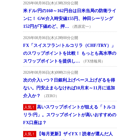
2026年08月06日(木)13時20分公開
米ドル/円の160～162円台は日米当局の防衛ライ
ンに！ GW介入時安値155円、神田シーリング
152円が下値めど、押…
（西原宏一）
2026年08月06日(木)12時00分公開
FX「スイスフラン/トルコリラ（CHF/TRY）」
のスワップポイントを比較！ もっとも高水準の
スワップポイントを提供し…
（FX情報局）
2026年08月06日(木)09時21分公開
次の介入いつ？日銀利上げペース上げざるを得
ない。円安止まらなければ10月末～11月に追加
介入か？
（ZERO）
高いスワップポイントが狙える「トルコ
人気！
リラ/円」。スワップポイントが高いおすすめの
FX口座は？
【毎月更新】ザイFX！読者が選んだ人
人気！