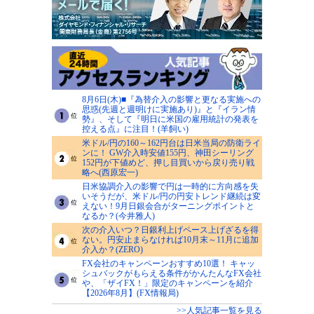
8月6日(木)■『為替介入の影響と更なる実施への
思惑(先週と週明けに実施あり)』と『イラン情
勢』、そして『明日に米国の雇用統計の発表を
控える点』に注目！(羊飼い)
米ドル/円の160～162円台は日米当局の防衛ライ
ンに！ GW介入時安値155円、神田シーリング
152円が下値めど、押し目買いから戻り売り戦
略へ(西原宏一)
日米協調介入の影響で円は一時的に方向感を失
いそうだが、米ドル/円の円安トレンド継続は変
えない！9月日銀会合がターニングポイントと
なるか？(今井雅人)
次の介入いつ？日銀利上げペース上げざるを得
ない。円安止まらなければ10月末～11月に追加
介入か？(ZERO)
FX会社のキャンペーンおすすめ10選！ キャッ
シュバックがもらえる条件がかんたんなFX会社
や、「ザイFX！」限定のキャンペーンを紹介
【2026年8月】(FX情報局)
>>人気記事一覧を見る