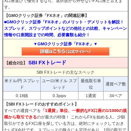
X口座選びで優先するなら、選択肢から外せないFX口座と言えま
す。
【GMOクリック証券「FXネオ」の関連記事】
■GMOクリック証券「FXネオ」のメリット・デメリットを解説！
スプレッド、スワップポイントなどの他社との比較、キャンペーン
情報や口座開設までの時間、必要書類も紹介！
▼GMOクリック証券「FXネオ」▼
SBI FXトレード
【総合2位】
SBI FXトレードの主なスペック
米ドル/円 スプレッ
ユーロ/米ドル スプ
最低取引単
通貨ペア数
ド
レッド
位
0.18銭
0.3pips
1通貨
34ペア
【SBI FXトレードのおすすめポイント】
すべての通貨ペアを
「1通貨」単位、一般的なFX口座の1/1000の規
模から取引できる
のが最大の特徴！ これからFXを始める人、少額
取引ができるFX口座を探している方は、絶対にチェックしておき
たいFX会社です。スプレッドの狭さにも定評があり、1回の取引で