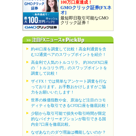
100万口座達成！
GMOクリック証券[FXネ
オ]
最短即日取引可能なGMO
クリック証券！
約40口座を調査して比較！高金利通貨を含
む12通貨ペアのスワップポイントを紹介！
高金利で人気のトルコリラ。 約30のFX口座
の「トルコリラ/円」のスワップポイントを
調査して比較！
ザイFX！では簡単なアンケート調査を行な
っております。お手数おかけしますがご協
力をお願いいたします！
世界の株価指数や金、原油など注目のコモ
ディティを取引できるCFD口座を徹底比較！
少額から取引可能で損失や取引時間が限定
的なバイナリーオプションが取引できる国
内全7口座を徹底比較。
なぜあなたのダウ理論は機能しないのか？