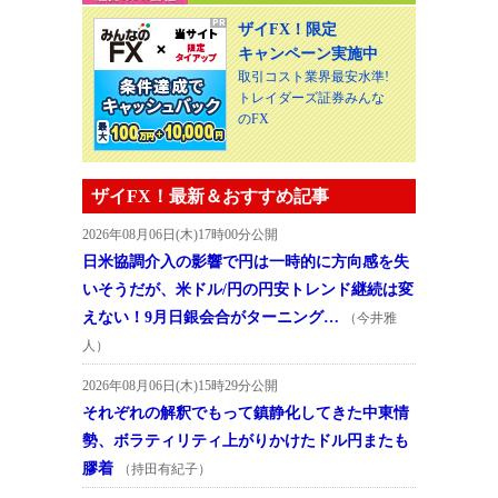
ザイFX！限定
キャンペーン実施中
取引コスト業界最安水準!
トレイダーズ証券みんな
のFX
ザイFX！最新＆おすすめ記事
2026年08月06日(木)17時00分公開
日米協調介入の影響で円は一時的に方向感を失
いそうだが、米ドル/円の円安トレンド継続は変
えない！9月日銀会合がターニング…
（今井雅
人）
2026年08月06日(木)15時29分公開
それぞれの解釈でもって鎮静化してきた中東情
勢、ボラティリティ上がりかけたドル円またも
膠着
（持田有紀子）