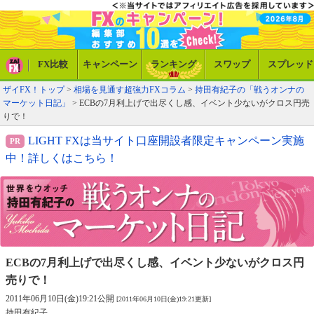
FX比較
キャンペーン
ランキング
スワップ
スプレッド
ザイFX！トップ
>
相場を見通す超強力FXコラム
>
持田有紀子の「戦うオンナの
マーケット日記」
> ECBの7月利上げで出尽くし感、イベント少ないがクロス円売
りで！
LIGHT FXは当サイト口座開設者限定キャンペーン実施
中！詳しくはこちら！
ECBの7月利上げで出尽くし感、
イベント少ないがクロス円
売りで！
2011年06月10日(金)19:21公開
[2011年06月10日(金)19:21更新]
持田有紀子