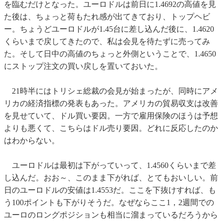
を臨むだけとなった。ユーロドルは前日に1.4692の高値を見
た後は、ちょっと荷もたれ感が出てきており、トップヘビ
ー。ちょうどユーロドルが1.45台に差し込んだ後に、1.4620
くらいまで戻してきたので、私は会見を待たずに売ってみ
た。そして日中の高値のちょっと外側ということで、1.4650
にストップ注文の買い戻しを置いておいた。
21時半にはトリシェ総裁の会見が始まったが、同時にアメ
リカの経済指標の発表もあった。アメリカの貿易収支は改善
を見せていて、ドル買い要因。一方で雇用保険のほうは予想
よりも悪くて、こちらはドル売り要因。どれに反応したのか
はわからない。
ユーロドルは最初は下がっていって、1.4560くらいまで差
し込んだ。おお～、このまま下がれば、とてもおいしい。前
日のユーロドルの安値は1.4553だ。ここを下抜けすれば、も
う100ポイントも下がりそうだ。なぜならここ1，2週間での
ユーロのロングポジションも相当に溜まっているだろうから