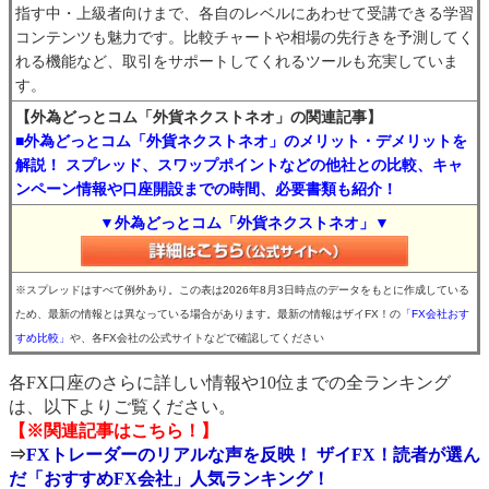
指す中・上級者向けまで、各自のレベルにあわせて受講できる学習
コンテンツも魅力です。比較チャートや相場の先行きを予測してく
れる機能など、取引をサポートしてくれるツールも充実していま
す。
【外為どっとコム「外貨ネクストネオ」の関連記事】
■外為どっとコム「外貨ネクストネオ」のメリット・デメリットを
解説！ スプレッド、スワップポイントなどの他社との比較、キャ
ンペーン情報や口座開設までの時間、必要書類も紹介！
▼外為どっとコム「外貨ネクストネオ」▼
※スプレッドはすべて例外あり。この表は2026年8月3日時点のデータをもとに作成している
ため、最新の情報とは異なっている場合があります。最新の情報はザイFX！の
「FX会社おす
すめ比較」
や、各FX会社の公式サイトなどで確認してください
各FX口座のさらに詳しい情報や10位までの全ランキング
は、以下よりご覧ください。
【※関連記事はこちら！】
⇒
FXトレーダーのリアルな声を反映！ ザイFX！読者が選ん
だ「おすすめFX会社」人気ランキング！