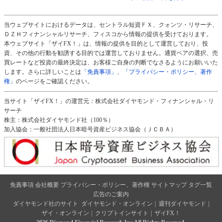
当ウェブサイトにおけるデータは、セントラル短資ＦＸ、クォンツ・リサーチ、
ＤＺＨフィナンシャルリサーチ、フィスコから情報の提供を受けております。
本ウェブサイト「ザイFX！」は、情報の提供を目的として運営しており、投
資、その他の行動を勧誘する目的では運営しておりません。通貨ペアの選択、売
買レートなど投資の最終決定は、お客様ご自身の判断でなさるようにお願いいた
します。さらに詳しいことは
「免責事項」
、
「プライバシー・ポリシー、著作
権」
のページをご確認ください。
当サイト「ザイFX！」の運営元：株式会社ダイヤモンド・フィナンシャル・リ
サーチ
株主：株式会社ダイヤモンド社（100％）
加入協会：一般社団法人日本暗号資産ビジネス協会（ＪＣＢＡ）
免責事項
会社概要
プライバシー・ポリシー、著作権
サイトマップ
タグ一覧
広告のご案内
ダイヤモンド社のサイト
ダイヤモンド・オンライン
|
週刊ダイヤモンド
|
ザイ・オンライン
|
クリプトインサイト
|
ザイFX！