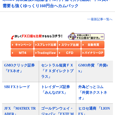
需要も強くゆっくり160円台へカムバック
>>最新記事一覧へ
GMOクリック証券
セントラル短資ＦＸ
GMO外貨 「外貨e
「FXネオ」
「ＦＸダイレクトプ
x」
ラス」
SBI FXトレード
トレイダーズ証券
外為どっとコム
「みんなのFX」
「外貨ネクストネ
オ」
JFX 「MATRIX TR
ゴールデンウェイ・
ヒロセ通商 「LION
ADER」
ジャパン 「FXTF M
FX」