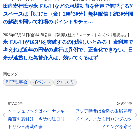
田向宏行氏が米ドル/円などの相場動向を音声で解説するX
スペースは【8月7日（金）20時30分】無料配信！約30分間
の解説を聞いて相場のポイントをチェ…
2026年07月31日(金)14:50公開 [陳満咲杜の「マーケットをズバリ裏読み」]
米ドル/円が165円を突破するのは難しいとみる！ 金利差で
考えれば近年の円安の進行は異例で、正当化できない。日
米が連携した為替介入は、効いてくるはず
関連タグ
ECB理事会
イベント
クロス円
前の記事
次の記事
ベージュブックはバーナンキ
アジア時間は金曜の敗戦処理
発言を裏付け、今晩の注目は
メイン、またも円ロングのタ
トリシェ総裁の会…
イミングを窺う