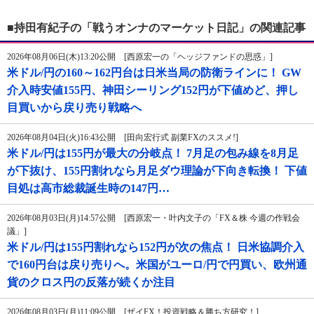
■持田有紀子の「戦うオンナのマーケット日記」の関連記事
2026年08月06日(木)13:20公開 [西原宏一の「ヘッジファンドの思惑」]
米ドル/円の160～162円台は日米当局の防衛ラインに！ GW
介入時安値155円、神田シーリング152円が下値めど、押し
目買いから戻り売り戦略へ
2026年08月04日(火)16:43公開 [田向宏行式 副業FXのススメ!]
米ドル/円は155円が最大の分岐点！ 7月足の包み線を8月足
が下抜け、155円割れなら月足ダウ理論が下向き転換！ 下値
目処は高市総裁誕生時の147円…
2026年08月03日(月)14:57公開 [西原宏一・叶内文子の「FX＆株 今週の作戦会
議」]
米ドル/円は155円割れなら152円が次の焦点！ 日米協調介入
で160円台は戻り売りへ。米国がユーロ/円で円買い、欧州通
貨のクロス円の反落が続くか注目
2026年08月03日(月)11:09公開 [ザイFX！投資戦略＆勝ち方研究！]