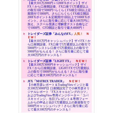
【最大101万2000円＋1200FXポイント】ザイ
FX！から口座開設後、FX口座で1万通貨以上
の取引1回で5000円+らくらくFX積立1回以上定
期買付で3000円。さらにらくらくFX積立開設
200FXポイント＆定期買付1回以上で1000FXポ
イント。さらに取引量に応じて最大100万円に
加え、スクール受講と理解度テスト合格など
で1000円、CFD開設と取引で最大4000円！
トレイダーズ証券「みんなのFX」
人気！
Ｎ
ＥＷ！
【最大101万円キャッシュバック】ザイFX！か
ら口座開設後、FX口座で5万通貨以上の取引で
5000円+シストレ口座で5万通貨以上の取引で
5000円がもらえる！ さらに取引量に応じて最
大100万円のチャンスも！
トレイダーズ証券「LIGHT FX」
ＮＥＷ！
【最大100万3000円キャッシュバック】ザイ
FX！から口座開設後、LIGHT FXで5万通貨以
上の取引で3000円がもらえる！さらに取引量
に応じて最大100万円のチャンスも！
JFX「MATRIX TRADER」
ＮＥＷ！
【小林芳彦レポート＆TradingViewインジと最
大100万5000円】口座開設完了で小林芳彦オリ
ジナルレポート「FXスキャルピングのコツ」
およびTradingView専用インジケーター「コバ
スキャインジ」当日プレゼント＆専用フォー
ムからの申込と合計1万通貨以上の新規取引で
5000円キャッシュバック！さらに取引量に応
じて最大100万円のチャンスも！