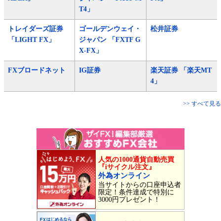
T4」
トレイダーズ証券
ゴールデンウェイ・
松井証券
「LIGHT FX」
ジャパン 「FXTF G
X-FX」
FXブロードネット
IG証券
楽天証券 「楽天MT
4」
>> すべて見る
人気の1000通貨自動売買
『iサイクル注文』
外為オンライン
当サイトからの口座申込者
限定！条件達成で特別に
3000円プレゼント！