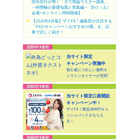
田向宏行が導く「ダウ理論マスター講座」
～時間軸の基礎知識と実践編～ 【9/5（土）
会場+オンライン同時開催】
【2026年8月版】ザイFX！編集部が注目する
「FXのキャンペーンおすすめ10選」を、記
事で詳しく紹介！
当サイト限定
キャンペーン実施中
初心者にうれしい無料オ
ンラインセミナーが充実!
当サイト限定口座開設
キャンペーン中！
ザイFX！限定4000円キャ
ッシュバックがもらえ
る！