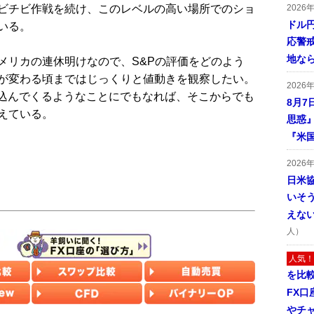
ビチビ作戦を続け、このレベルの高い場所でのショ
2026
ドル
いる。
応警
地な
リカの連休明けなので、S&Pの評価をどのよう
が変わる頃まではじっくりと値動きを観察したい。
2026
り込んでくるようなことにでもなれば、そこからでも
8月7
えている。
思惑
『米
2026
日米
いそ
えな
人）
人気！
を比
FX口
やチ