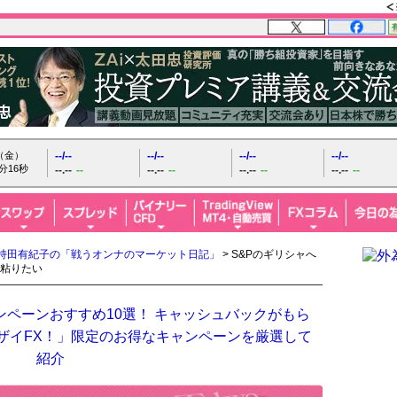
日（金）
--/--
--/--
--/--
--/--
分18秒
--.--
--
--.--
--
--.--
--
--.--
--
持田有紀子の「戦うオンナのマーケット日記」
> S&Pのギリシャへ
粘りたい
ンペーンおすすめ10選！ キャッシュバックがもら
「ザイFX！」限定のお得なキャンペーンを厳選して
紹介