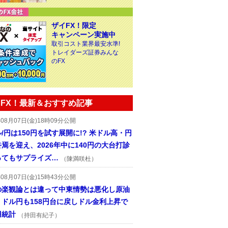
ザイFX！限定
キャンペーン実施中
取引コスト業界最安水準!
トレイダーズ証券みんな
のFX
FX！最新＆おすすめ記事
年08月07日(金)18時09分公開
/円は150円を試す展開に!? 米ドル高・円
焉を迎え、2026年中に140円の大台打診
ってもサプライズ…
（陳満咲杜）
年08月07日(金)15時43分公開
の楽観論とは違って中東情勢は悪化し原油
、ドル円も158円台に戻しドル金利上昇で
用統計
（持田有紀子）