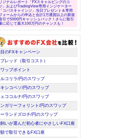
リジナルレポート「FXスキャルピングのコ
ツ」およびTradingView専用インジケーター
「コバスキャインジ」当日プレゼント＆専用
フォームからの申込と合計1万通貨以上の新規
取引で5000円キャッシュバック！さらに取引
量に応じて最大100万円のチャンスも！
注目のFXキャンペーン
スプレッド（取引コスト）
スワップポイント
トルコリラ/円のスワップ
メキシコペソ/円のスワップ
チェココルナ/円のスワップ
ハンガリーフォリント/円のスワップ
ポーランドズロチ/円のスワップ
羊飼いが選んだ初心者にやさしいFX口座
少額で取引できるFX口座