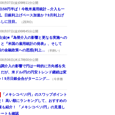
年08月07日(金)09時11分公開
円158円半ば！今晩米雇用統計→介入も一
戒。日銀利上げペース加速か？9月利上げ
らしに注目。
（ZERO）
年08月07日(金)06時45分公開
日(金)■『為替介入の影響と更なる実施への
』と『米国の雇用統計の発表』、そして
国の金融政策への思惑(利上…
（羊飼い）
年08月06日(木)17時00分公開
協調介入の影響で円は一時的に方向感を失
うだが、米ドル/円の円安トレンド継続は変
い！9月日銀会合がターニング…
（今井雅
「メキシコペソ/円」のスワップポイント
較！ 高い順にランキングして、おすすめの
座も紹介！ 「メキシコペソ/円」の見通し
ャートも確認