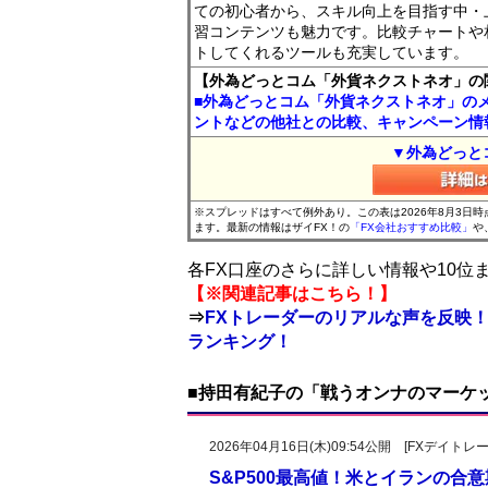
ての初心者から、スキル向上を目指す中・
習コンテンツも魅力です。比較チャートや
トしてくれるツールも充実しています。
【外為どっとコム「外貨ネクストネオ」の
■外為どっとコム「外貨ネクストネオ」の
ントなどの他社との比較、キャンペーン情
▼外為どっと
※スプレッドはすべて例外あり。この表は2026年8月3日
ます。最新の情報はザイFX！の
「FX会社おすすめ比較」
や
各FX口座のさらに詳しい情報や10
【※関連記事はこちら！】
⇒
FXトレーダーのリアルな声を反映！
ランキング！
■持田有紀子の「戦うオンナのマーケ
2026年04月16日(木)09:54公開 [FXデイ
S&P500最高値！米とイランの合意