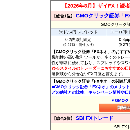
【2026年8月】ザイFX！
GMOクリック証券「F
【総合1位】
GMOクリック
米ドル/円 スプレッド
ユーロ/米
0.2銭原則固定
0.3p
(9-27時・例外あり)
(9-2
【GMOクリック証券「FXネオ」のおすす
機能性の高い取引ツールが、多くのトレー
性が非常に優れており、スプレッドやスワ
ゆるスタイルのトレーダーにおすすめの口
選択肢から外せないFX口座と言えます。
【GMOクリック証券「FXネオ」の関連記
■GMOクリック証券「FXネオ」のメリッ
どの他社との比較、キャンペーン情報や口
▼GMOク
SBI FXトレード
【総合2位】
SBI 