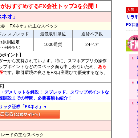
読者がおすすめするFX会社トップ3を公開！
人気！
Xネオ」
リラ
FX口
証券「FXネオ」の主なスペック
ドル スプレッド
最低取引単位
通貨ペア数
ips原則固定
1000通貨
24ペア
7時・例外あり)
めポイント】
ダーから支持されています。特に、スマホアプリの操作
ップポイントなどのスペック面も申し分ないため、
あら
座
です。取引環境の良さをFX口座選びで優先するなら、
事】
ト・デメリットを解説！ スプレッド、スワップポイントな
座開設までの時間、必要書類も紹介！
リック証券「FXネオ」▼
FXトレードの主なスペック