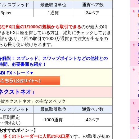
ドル スプレッド
最低取引単位
通貨ペア数
.3pips
1通貨
34ペア
なFX口座の1/1000の規模から取引できる
のが最大の特
できるFX口座を探している方は、絶対にチェックしておき
評があり、1回の取引で1000万通貨まで注文が出せるの
らも長く使い続けられます。
トを解説！ スプレッド、スワップポイントなどの他社との
時間、必要書類も紹介！
SBI FXトレード▼
ネクストネオ」
外貨ネクストネオ」の主なスペック
ドル スプレッド
最低取引単位
通貨ペア数
ips原則固定
1000通貨
42ペア
7時・例外あり)
おすすめポイント】
、多くのトレーダーに人気のFX口座
です。FX取引が初め