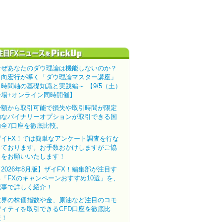
なぜあなたのダウ理論は機能しないのか？
田向宏行が導く「ダウ理論マスター講座」
～時間軸の基礎知識と実践編～ 【9/5（土）
会場+オンライン同時開催】
少額から取引可能で損失や取引時間が限定
的なバイナリーオプションが取引できる国
内全7口座を徹底比較。
ザイFX！では簡単なアンケート調査を行な
っております。お手数おかけしますがご協
力をお願いいたします！
【2026年8月版】ザイFX！編集部が注目す
る「FXのキャンペーンおすすめ10選」を、
記事で詳しく紹介！
世界の株価指数や金、原油など注目のコモ
ディティを取引できるCFD口座を徹底比
較！