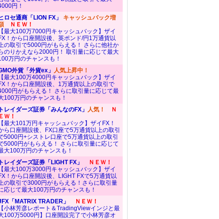
4000円！
ヒロセ通商「LION FX」
キャッシュバック増
額
ＮＥＷ！
【最大100万7000円キャッシュバック】ザイ
FX！から口座開設後、英ポンド/円1万通貨以
上の取引で5000円がもらえる！ さらに他社か
らのりかえなら2000円！ 取引量に応じて最大
100万円のチャンスも！
GMO外貨「外貨ex」
人気上昇中！
【最大100万4000円キャッシュバック】ザイ
FX！から口座開設後、1万通貨以上の取引で
4000円がもらえる！ さらに取引量に応じて最
大100万円のチャンスも！
トレイダーズ証券「みんなのFX」
人気！
Ｎ
ＥＷ！
【最大101万円キャッシュバック】ザイFX！
から口座開設後、FX口座で5万通貨以上の取引
で5000円+シストレ口座で5万通貨以上の取引
で5000円がもらえる！ さらに取引量に応じて
最大100万円のチャンスも！
トレイダーズ証券「LIGHT FX」
ＮＥＷ！
【最大100万3000円キャッシュバック】ザイ
FX！から口座開設後、LIGHT FXで5万通貨以
上の取引で3000円がもらえる！さらに取引量
に応じて最大100万円のチャンスも！
JFX「MATRIX TRADER」
ＮＥＷ！
【小林芳彦レポート＆TradingViewインジと最
大100万5000円】口座開設完了で小林芳彦オ