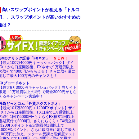
高いスワップポイントが狙える「トルコ
/円」。スワップポイントが高いおすすめの
座は？
GMOクリック証券「FXネオ」
ＮＥＷ！
【最大100万4000円キャッシュバック】ザイ
FX！から口座開設後、FXネオで1万通貨以上
の取引で4000円がもらえる！ さらに取引量に
応じて最大100万円のチャンスも！
FXブロードネット
【最大6万3000円キャッシュバック】当サイト
限定！1万通貨以上の取引で現金3000円がもら
えるキャンペーン実施中！
外為どっとコム「外貨ネクストネオ」
【最大101万2000円＋1200FXポイント】ザイ
FX！から口座開設後、FX口座で1万通貨以上
の取引1回で5000円+らくらくFX積立1回以上
定期買付で3000円。さらにらくらくFX積立開
設200FXポイント＆定期買付1回以上で
1000FXポイント。さらに取引量に応じて最大
100万円に加え、スクール受講と理解度テスト
合格などで1000円、CFD開設と取引で最大