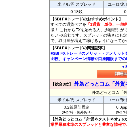
米ドル/円 スプレッド
ユーロ/米
0.18銭
0
【SBI FXトレードのおすすめポイント】
すべての通貨ペアを
「1通貨」単位、一般的
徴！ これからFXを始める人、少額取引が
たいFX会社です。スプレッドの狭さにも定
で、取引量が増えて稼げるようになってか
【SBI FXトレードの関連記事】
■SBI FXトレードのメリット・デメリッ
比較、キャンペーン情報や口座開設までの
▼
外為どっとコム「外貨
【総合3位】
外為どっとコム「
米ドル/円 スプレッド
ユーロ/米
0.2銭原則固定
0.3p
(9-27時・例外あり)
(9-2
【外為どっとコム「外貨ネクストネオ」の
業界最狭水準のスプレッドと豊富な情報で