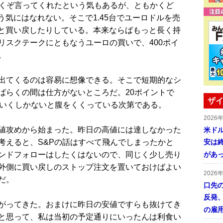
くぞ言ってくれたという気もあるが、ともかくど
う気にはなれない。そこで1.45台でユーロドルを売
せと買い戻したりしている。本来ならばもっと長く持
リスクテークにともなうユーロの買いで、400ポイ
。
出てくるのは容易に想像できる。そこで短期的なシ
ばらくの間は仕方がないところだ。20ポイントで
ザイ
ていくしかないと腹をくくっている次第である。
2026
値攻めから始まった。昨日の高値には達しなかった
米ドル
考えると、S&Pの話はすべて飛んでしまったかと
安は終
ンドフォローはしたくはないので、同じく少し売り
があ
外側に買い戻しのストップ注文を置いておけばよい
2026
だ。
口先
反発
がってきた。おまけに昨日の安値ですらも抜けてき
の雇
と思って、私は当初の予定通りにいったんは利食い