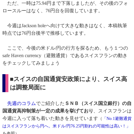
ただ、一時は75.94円まで下落しましたが、その後のフォ
ロースルーはなく、76円台を回復しています。
今週はJackson holeへ向けて大きな動きはなく、本稿執筆
時点では76円台後半で推移しています。
ここで、今後の米ドル/円の行方を探るため、もう１つの
safe Haven currency（避難通貨）であるスイスフランの動き
をチェックしてみましょう
■スイスの自国通貨安政策により、スイス高
は調整局面に
先週のコラム
でご紹介した
ＳＮＢ（スイス国立銀行）の自
国通貨高抑制策が一定の成果を挙げており
、スイスフランは
今週に入って落ち着いた動きを見せています
（
「No.1避難通貨
はスイスフランから円へ。米ドル/円76.25円割れの可能性は高い！」
。
を参照）