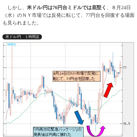
しかし、
米ドル/円は76円台ミドルでは底堅く
、８月24日
（水）のＮＹ市場では反発に転じて、77円台を回復する場面
も見られました。
米ドル/円 １時間足