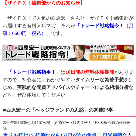
【ザイＦＸ！編集部からのお知らせ】
ザイＦＸ！で人気の西原宏一さんと、ザイＦＸ！編集部が
お届けする有料メルマガ、それが
「トレード戦略指令！
（月
額：6600円・税込）
」
です。
「トレード戦略指令！」
は
10日間の無料体験期間
がありま
すので、初心者にもわかりやすい
タイムリーな為替予想
をは
じめ、
実践的な売買アドバイス
や
チャートによる相場分析
な
どを、ぜひ体験してください。
■西原宏一の「ヘッジファンドの思惑」の関連記事
2026年08月03日(月)14:57公開 [西原宏一・叶内文子の「FX＆株 今週の作戦会
議」]
米ドル/円は155円割れなら152円が次の焦点！ 日米協調介入