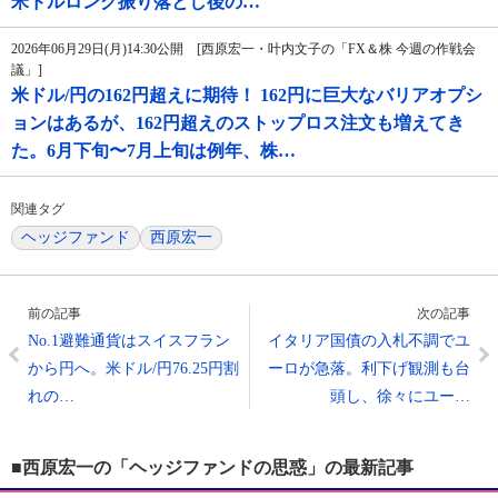
米ドルロング振り落とし後の…
2026年06月29日(月)14:30公開 [西原宏一・叶内文子の「FX＆株 今週の作戦会
議」]
米ドル/円の162円超えに期待！ 162円に巨大なバリアオプシ
ョンはあるが、162円超えのストップロス注文も増えてき
た。6月下旬〜7月上旬は例年、株…
関連タグ
ヘッジファンド
西原宏一
前の記事
次の記事
No.1避難通貨はスイスフラン
イタリア国債の入札不調でユ
から円へ。米ドル/円76.25円割
ーロが急落。利下げ観測も台
れの…
頭し、徐々にユー…
■西原宏一の「ヘッジファンドの思惑」の最新記事