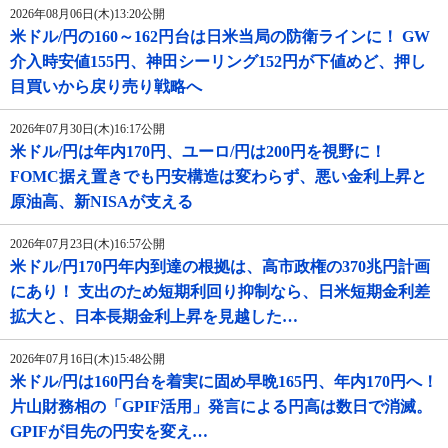
2026年08月06日(木)13:20公開
米ドル/円の160～162円台は日米当局の防衛ラインに！ GW
介入時安値155円、神田シーリング152円が下値めど、押し
目買いから戻り売り戦略へ
2026年07月30日(木)16:17公開
米ドル/円は年内170円、ユーロ/円は200円を視野に！
FOMC据え置きでも円安構造は変わらず、悪い金利上昇と
原油高、新NISAが支える
2026年07月23日(木)16:57公開
米ドル/円170円年内到達の根拠は、高市政権の370兆円計画
にあり！ 支出のため短期利回り抑制なら、日米短期金利差
拡大と、日本長期金利上昇を見越した…
2026年07月16日(木)15:48公開
米ドル/円は160円台を着実に固め早晩165円、年内170円へ！
片山財務相の「GPIF活用」発言による円高は数日で消滅。
GPIFが目先の円安を変え…