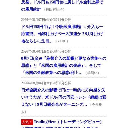
反発、ドル円も158円台に戻しドル金利上昇で
の雇用統計
（持田有紀子）
2026年08月07日(金)09時11分公開
ドル円158円半ば！今晩米雇用統計→介入も一
応警戒。日銀利上げペース加速か？9月利上げ
地ならしに注目。
（ZERO）
2026年08月07日(金)06時45分公開
8月7日(金)■『為替介入の影響と更なる実施への
思惑』と『米国の雇用統計の発表』、そして
『米国の金融政策への思惑(利上…
（羊飼い）
2026年08月06日(木)17時00分公開
日米協調介入の影響で円は一時的に方向感を失
いそうだが、米ドル/円の円安トレンド継続は変
えない！9月日銀会合がターニング…
（今井雅
人）
TradingView（トレーディングビュー）
人気！