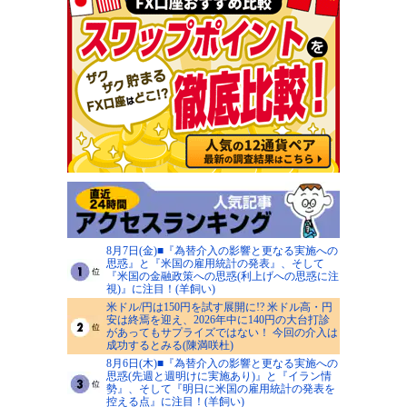
8月7日(金)■『為替介入の影響と更なる実施への
思惑』と『米国の雇用統計の発表』、そして
『米国の金融政策への思惑(利上げへの思惑に注
視)』に注目！(羊飼い)
米ドル/円は150円を試す展開に!? 米ドル高・円
安は終焉を迎え、2026年中に140円の大台打診
があってもサプライズではない！ 今回の介入は
成功するとみる(陳満咲杜)
8月6日(木)■『為替介入の影響と更なる実施への
思惑(先週と週明けに実施あり)』と『イラン情
勢』、そして『明日に米国の雇用統計の発表を
控える点』に注目！(羊飼い)