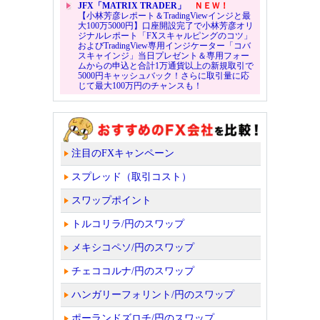
JFX「MATRIX TRADER」
ＮＥＷ！
【小林芳彦レポート＆TradingViewインジと最
大100万5000円】口座開設完了で小林芳彦オリ
ジナルレポート「FXスキャルピングのコツ」
およびTradingView専用インジケーター「コバ
スキャインジ」当日プレゼント＆専用フォー
ムからの申込と合計1万通貨以上の新規取引で
5000円キャッシュバック！さらに取引量に応
じて最大100万円のチャンスも！
注目のFXキャンペーン
スプレッド（取引コスト）
スワップポイント
トルコリラ/円のスワップ
メキシコペソ/円のスワップ
チェココルナ/円のスワップ
ハンガリーフォリント/円のスワップ
ポーランドズロチ/円のスワップ