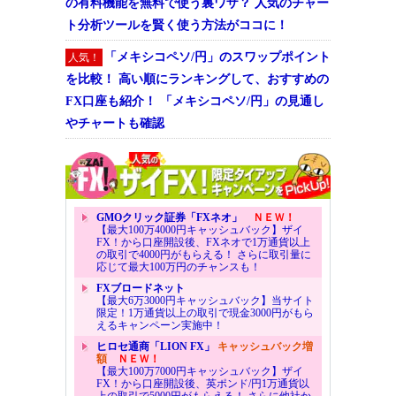
の有料機能を無料で使う裏ワザ？ 人気のチャー
ト分析ツールを賢く使う方法がココに！
「メキシコペソ/円」のスワップポイント
人気！
を比較！ 高い順にランキングして、おすすめの
FX口座も紹介！ 「メキシコペソ/円」の見通し
やチャートも確認
GMOクリック証券「FXネオ」
ＮＥＷ！
【最大100万4000円キャッシュバック】ザイ
FX！から口座開設後、FXネオで1万通貨以上
の取引で4000円がもらえる！ さらに取引量に
応じて最大100万円のチャンスも！
FXブロードネット
【最大6万3000円キャッシュバック】当サイト
限定！1万通貨以上の取引で現金3000円がもら
えるキャンペーン実施中！
ヒロセ通商「LION FX」
キャッシュバック増
額
ＮＥＷ！
【最大100万7000円キャッシュバック】ザイ
FX！から口座開設後、英ポンド/円1万通貨以
上の取引で5000円がもらえる！ さらに他社か