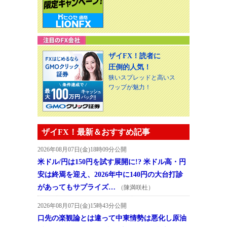
ザイFX！読者に
圧倒的人気！
狭いスプレッドと高いス
ワップが魅力！
ザイFX！最新＆おすすめ記事
2026年08月07日(金)18時09分公開
米ドル/円は150円を試す展開に!? 米ドル高・円
安は終焉を迎え、2026年中に140円の大台打診
があってもサプライズ…
（陳満咲杜）
2026年08月07日(金)15時43分公開
口先の楽観論とは違って中東情勢は悪化し原油