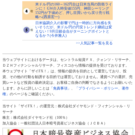
米ドル/円の160～162円台は日米当局の防衛ライ
ンに！ GW介入時安値155円、神田シーリング
152円が下値めど、押し目買いから戻り売り戦
略へ(西原宏一)
日米協調介入の影響で円は一時的に方向感を失
いそうだが、米ドル/円の円安トレンド継続は変
えない！9月日銀会合がターニングポイントと
なるか？(今井雅人)
>>人気記事一覧を見る
当ウェブサイトにおけるデータは、セントラル短資ＦＸ、クォンツ・リサーチ、
ＤＺＨフィナンシャルリサーチ、フィスコから情報の提供を受けております。
本ウェブサイト「ザイFX！」は、情報の提供を目的として運営しており、投
資、その他の行動を勧誘する目的では運営しておりません。通貨ペアの選択、売
買レートなど投資の最終決定は、お客様ご自身の判断でなさるようにお願いいた
します。さらに詳しいことは
「免責事項」
、
「プライバシー・ポリシー、著作
権」
のページをご確認ください。
当サイト「ザイFX！」の運営元：株式会社ダイヤモンド・フィナンシャル・リ
サーチ
株主：株式会社ダイヤモンド社（100％）
加入協会：一般社団法人日本暗号資産ビジネス協会（ＪＣＢＡ）