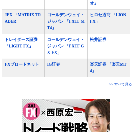
オ」
JFX 「MATRIX TR
ゴールデンウェイ・
ヒロセ通商 「LION
ADER」
ジャパン 「FXTF M
FX」
T4」
トレイダーズ証券
ゴールデンウェイ・
松井証券
「LIGHT FX」
ジャパン 「FXTF G
X-FX」
FXブロードネット
IG証券
楽天証券 「楽天MT
4」
>> すべて見る