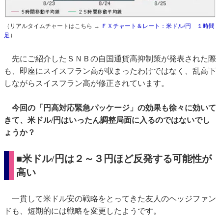
（リアルタイムチャートはこちら →
ＦＸチャート＆レート：米ドル/円 １時間
足
）
先にご紹介したＳＮＢの自国通貨高抑制策が発表された際
も、即座にスイスフラン高が収まったわけではなく、乱高下
しながらスイスフラン高が修正されています。
今回の「円高対応緊急パッケージ」の効果も徐々に効いて
きて、米ドル/円はいったん調整局面に入るのではないでし
ょうか？
■
米ドル/円は２～３円ほど反発する可能性が
高い
一貫して米ドル安の戦略をとってきた友人のヘッジファン
ドも、短期的には戦略を変更したようです。