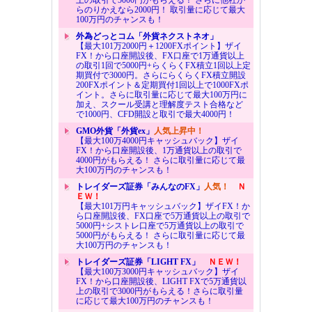
らのりかえなら2000円！ 取引量に応じて最大
100万円のチャンスも！
外為どっとコム「外貨ネクストネオ」
【最大101万2000円＋1200FXポイント】ザイ
FX！から口座開設後、FX口座で1万通貨以上
の取引1回で5000円+らくらくFX積立1回以上定
期買付で3000円。さらにらくらくFX積立開設
200FXポイント＆定期買付1回以上で1000FXポ
イント。さらに取引量に応じて最大100万円に
加え、スクール受講と理解度テスト合格など
で1000円、CFD開設と取引で最大4000円！
GMO外貨「外貨ex」
人気上昇中！
【最大100万4000円キャッシュバック】ザイ
FX！から口座開設後、1万通貨以上の取引で
4000円がもらえる！ さらに取引量に応じて最
大100万円のチャンスも！
トレイダーズ証券「みんなのFX」
人気！
Ｎ
ＥＷ！
【最大101万円キャッシュバック】ザイFX！か
ら口座開設後、FX口座で5万通貨以上の取引で
5000円+シストレ口座で5万通貨以上の取引で
5000円がもらえる！ さらに取引量に応じて最
大100万円のチャンスも！
トレイダーズ証券「LIGHT FX」
ＮＥＷ！
【最大100万3000円キャッシュバック】ザイ
FX！から口座開設後、LIGHT FXで5万通貨以
上の取引で3000円がもらえる！さらに取引量
に応じて最大100万円のチャンスも！