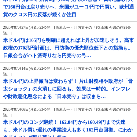
で160円台は戻り売りへ。米国がユーロ/円で円買い、欧州通
貨のクロス円の反落が続くか注目
2026年07月27日(月)15:22公開 [西原宏一・叶内文子の「FX＆株 今週の作戦会
議」]
米ドル/円は165円を明確に超えれば上昇が加速しそう。高市
政権の370兆円計画は、円防衛の優先順位低下との指摘も。
日銀会合がハト派寄りなら円売りの号…
2026年07月14日(火)10:22公開 [西原宏一・叶内文子の「FX＆株 今週の作戦会
議」]
米ドル/円の上昇傾向は変わらず！ 片山財務相や政府が「骨
太ショック」の火消しに回るも、効果は一時的。インフレ
や財政悪化懸念による「日本売り」は収まら…
2026年07月06日(月)15:33公開 [西原宏一・叶内文子の「FX＆株 今週の作戦会
議」]
米ドル/円のロング継続！ 162.84円から160.49円まで失速
も、米ドル買い遅れの事業法人も多く162円台回復。にわか