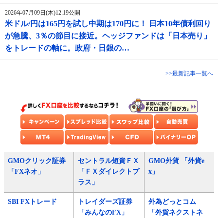
2026年07月09日(木)12:19公開
米ドル/円は165円を試し中期は170円に！ 日本10年債利回り
が急騰、3％の節目に接近。ヘッジファンドは「日本売り」
をトレードの軸に。政府・日銀の…
>>最新記事一覧へ
GMOクリック証券
セントラル短資ＦＸ
GMO外貨 「外貨e
「FXネオ」
「ＦＸダイレクトプ
x」
ラス」
SBI FXトレード
トレイダーズ証券
外為どっとコム
「みんなのFX」
「外貨ネクストネ