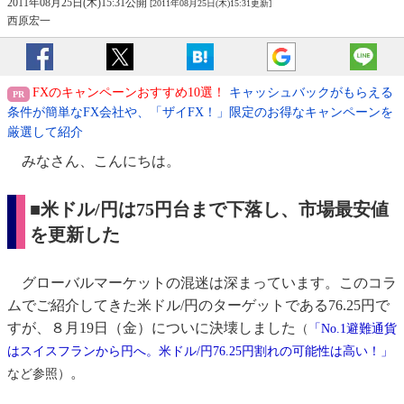
2011年08月25日(木)15:31公開
[2011年08月25日(木)15:31更新]
西原宏一
FXのキャンペーンおすすめ10選！
キャッシュバックがもらえる
条件が簡単なFX会社や、「ザイFX！」限定のお得なキャンペーンを
厳選して紹介
みなさん、こんにちは。
■米ドル/円は75円台まで下落し、市場最安値
を更新した
グローバルマーケットの混迷は深まっています。このコラ
ムでご紹介してきた米ドル/円のターゲットである76.25円で
すが、８月19日（金）についに決壊しました
（
「No.1避難通貨
はスイスフランから円へ。米ドル/円76.25円割れの可能性は高い！」
。
など参照）