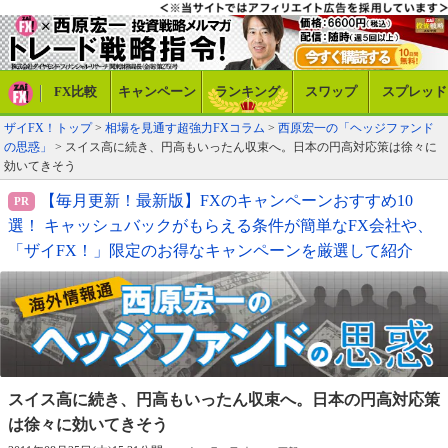
FX比較
キャンペーン
ランキング
スワップ
スプレッド
ザイFX！トップ
>
相場を見通す超強力FXコラム
>
西原宏一の「ヘッジファンド
の思惑」
> スイス高に続き、円高もいったん収束へ。日本の円高対応策は徐々に
効いてきそう
【毎月更新！最新版】FXのキャンペーンおすすめ10
選！ キャッシュバックがもらえる条件が簡単なFX会社や、
「ザイFX！」限定のお得なキャンペーンを厳選して紹介
スイス高に続き、円高もいったん収束へ。
日本の円高対応策
は徐々に効いてきそう