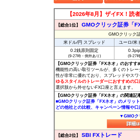
【2026年8月】ザイFX！
GMOクリック証券「F
【総合1位】
GMOクリック
米ドル/円 スプレッド
ユーロ/米
0.2銭原則固定
0.3p
(9-27時・例外あり)
(9-2
【GMOクリック証券「FXネオ」のおすす
機能性の高い取引ツールが、多くのトレー
性が非常に優れており、スプレッドやスワ
ゆるスタイルのトレーダーにおすすめの口
選択肢から外せないFX口座と言えます。
【GMOクリック証券「FXネオ」の関連記
■GMOクリック証券「FXネオ」のメリッ
どの他社との比較、キャンペーン情報や口
▼GMOク
SBI FXトレード
【総合2位】