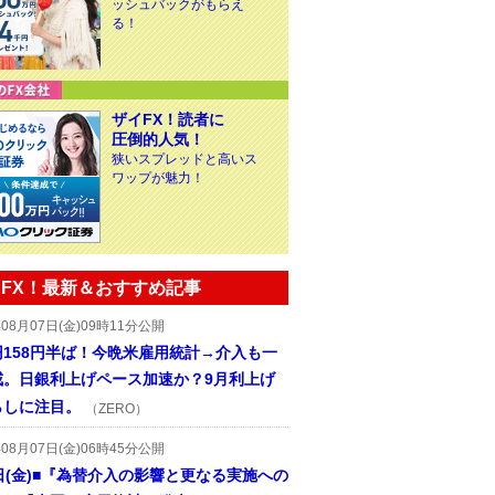
ッシュバックがもらえ
る！
ザイFX！読者に
圧倒的人気！
狭いスプレッドと高いス
ワップが魅力！
FX！最新＆おすすめ記事
年08月07日(金)09時11分公開
円158円半ば！今晩米雇用統計→介入も一
戒。日銀利上げペース加速か？9月利上げ
らしに注目。
（ZERO）
年08月07日(金)06時45分公開
日(金)■『為替介入の影響と更なる実施への