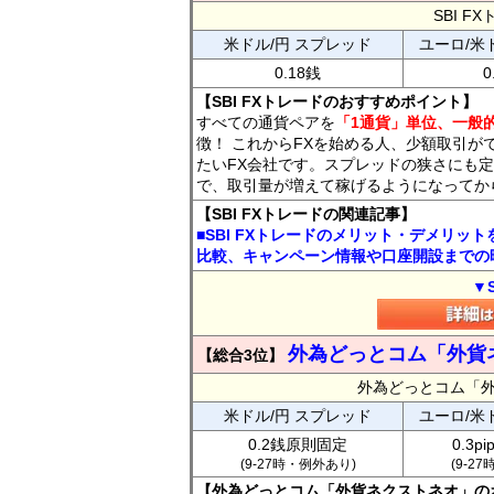
SBI 
米ドル/円 スプレッド
ユーロ/米
0.18銭
0
【SBI FXトレードのおすすめポイント】
すべての通貨ペアを
「1通貨」単位、一般的
徴！ これからFXを始める人、少額取引が
たいFX会社です。スプレッドの狭さにも定
で、取引量が増えて稼げるようになってか
【SBI FXトレードの関連記事】
■SBI FXトレードのメリット・デメリッ
比較、キャンペーン情報や口座開設までの
▼
外為どっとコム「外貨
【総合3位】
外為どっとコム「
米ドル/円 スプレッド
ユーロ/米
0.2銭原則固定
0.3p
(9-27時・例外あり)
(9-2
【外為どっとコム「外貨ネクストネオ」の