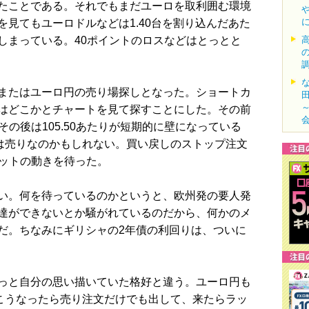
たことである。それでもまだユーロを取利囲む環境
見てもユーロドルなどは1.40台を割り込んだあた
しまっている。40ポイントのロスなどはとっとと
またはユーロ円の売り場探しとなった。ショートカ
はどこかとチャートを見て探すことにした。その前
、その後は105.50あたりが短期的に壁になっている
半は売りなのかもしれない。買い戻しのストップ注文
ケットの動きを待った。
い。何を待っているのかというと、欧州発の要人発
達ができないとか騒がれているのだから、何かのメ
だ。ちなみにギリシャの2年債の利回りは、ついに
っと自分の思い描いていた格好と違う。ユーロ円も
。こうなったら売り注文だけでも出して、来たらラッ