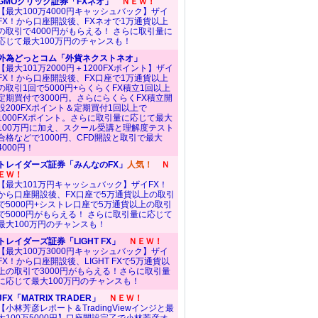
GMOクリック証券「FXネオ」
ＮＥＷ！
【最大100万4000円キャッシュバック】ザイ
FX！から口座開設後、FXネオで1万通貨以上
の取引で4000円がもらえる！ さらに取引量に
応じて最大100万円のチャンスも！
外為どっとコム「外貨ネクストネオ」
【最大101万2000円＋1200FXポイント】ザイ
FX！から口座開設後、FX口座で1万通貨以上
の取引1回で5000円+らくらくFX積立1回以上
定期買付で3000円。さらにらくらくFX積立開
設200FXポイント＆定期買付1回以上で
1000FXポイント。さらに取引量に応じて最大
100万円に加え、スクール受講と理解度テスト
合格などで1000円、CFD開設と取引で最大
4000円！
トレイダーズ証券「みんなのFX」
人気！
Ｎ
ＥＷ！
【最大101万円キャッシュバック】ザイFX！
から口座開設後、FX口座で5万通貨以上の取引
で5000円+シストレ口座で5万通貨以上の取引
で5000円がもらえる！ さらに取引量に応じて
最大100万円のチャンスも！
トレイダーズ証券「LIGHT FX」
ＮＥＷ！
【最大100万3000円キャッシュバック】ザイ
FX！から口座開設後、LIGHT FXで5万通貨以
上の取引で3000円がもらえる！さらに取引量
に応じて最大100万円のチャンスも！
JFX「MATRIX TRADER」
ＮＥＷ！
【小林芳彦レポート＆TradingViewインジと最