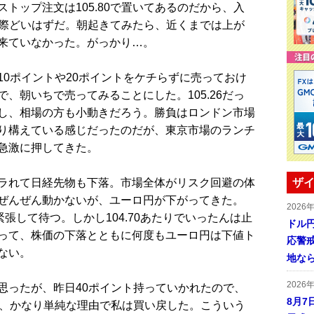
トップ注文は105.80で置いてあるのだから、入
辺が際どいはずだ。朝起きてみたら、近くまでは上が
来ていなかった。がっかり…。
0ポイントや20ポイントをケチらずに売っておけ
、朝いちで売ってみることにした。105.26だっ
し、相場の方も小動きだろう。勝負はロンドン市場
り構えている感じだったのだが、東京市場のランチ
急激に押してきた。
ラれて日経先物も下落。市場全体がリスク回避の体
ザイ
ぜんぜん動かないが、ユーロ円が下がってきた。
2026
張して待つ。しかし104.70あたりでいったんは止
ドル
って、株価の下落とともに何度もユーロ円は下値ト
応警
ない。
地な
2026
ったが、昨日40ポイント持っていかれたので、
8月7
う、かなり単純な理由で私は買い戻した。こういう