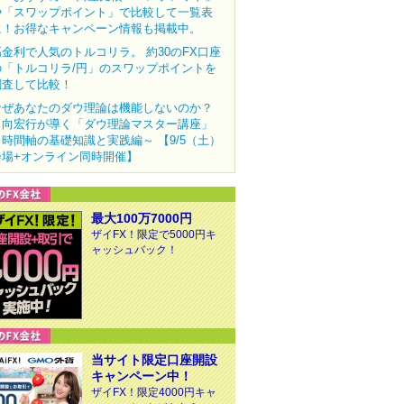
や「スワップポイント」で比較して一覧表
に！お得なキャンペーン情報も掲載中。
高金利で人気のトルコリラ。 約30のFX口座
の「トルコリラ/円」のスワップポイントを
調査して比較！
なぜあなたのダウ理論は機能しないのか？
田向宏行が導く「ダウ理論マスター講座」
～時間軸の基礎知識と実践編～ 【9/5（土）
会場+オンライン同時開催】
最大100万7000円
ザイFX！限定で5000円キ
ャッシュバック！
当サイト限定口座開設
キャンペーン中！
ザイFX！限定4000円キャ