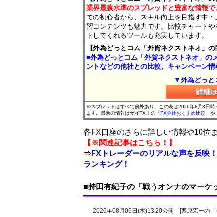
業界最狭水準のスプレッドと豊富な情報で
ての初心者から、スキル向上を目指す中・
習コンテンツも魅力です。比較チャートや
トしてくれるツールも充実しています。
【外為どっとコム「外貨ネクストネオ」の
■外為どっとコム「外貨ネクストネオ」の
ントなどの他社との比較、キャンペーン情
▼外為どっと
※スプレッドはすべて例外あり。この表は2026年8月3日
ます。最新の情報はザイFX！の
「FX会社おすすめ比較」
や
各FX口座のさらに詳しい情報や10
【※関連記事はこちら！】
⇒
FXトレーダーのリアルな声を反映！
ランキング！
■持田有紀子の「戦うオンナのマーケ
2026年08月06日(木)13:20公開 [西原宏