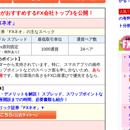
かる
人気！
読者がおすすめするFX会社トップ3を公開！
の有
Xネオ」
ト分
証券「FXネオ」の主なスペック
ドル スプレッド
最低取引単位
通貨ペア数
ips原則固定
1000通貨
24ペア
7時・例外あり)
めポイント】
ダーから支持されています。特に、スマホアプリの操作
ップポイントなどのスペック面も申し分ないため、
あら
座
です。取引環境の良さをFX口座選びで優先するなら、
事】
ト・デメリットを解説！ スプレッド、スワップポイントな
座開設までの時間、必要書類も紹介！
リック証券「FXネオ」▼