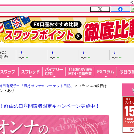
日（金）
--/--
--/--
--/--
--/--
分10秒
--.--
--
--.--
--
--.--
--
--.--
--
持田有紀子の「戦うオンナのマーケット日記」
> フランスの銀行は
ントあり
FX！経由の口座開設者限定キャンペーン実施中！