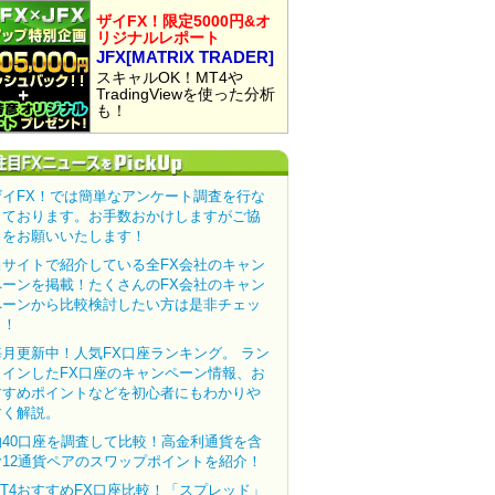
ザイFX！限定5000円&オ
リジナルレポート
JFX[MATRIX TRADER]
スキャルOK！MT4や
TradingViewを使った分析
も！
ザイFX！では簡単なアンケート調査を行な
っております。お手数おかけしますがご協
力をお願いいたします！
当サイトで紹介している全FX会社のキャン
ペーンを掲載！たくさんのFX会社のキャン
ペーンから比較検討したい方は是非チェッ
ク！
毎月更新中！人気FX口座ランキング。 ラン
クインしたFX口座のキャンペーン情報、お
すすめポイントなどを初心者にもわかりや
すく解説。
約40口座を調査して比較！高金利通貨を含
む12通貨ペアのスワップポイントを紹介！
MT4おすすめFX口座比較！「スプレッド」