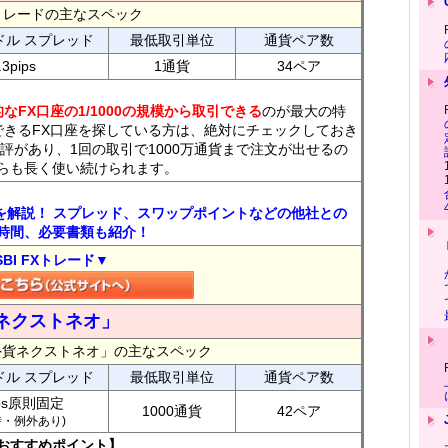
FXトレードの主なスペック
ドル スプレッド
最低取引単位
通貨ペア数
.3pips
1通貨
34ペア
なFX口座の1/1000の規模から取引できる
のが最大の特
できるFX口座を探している方は、絶対にチェックしておき
評があり、1回の取引で1000万通貨まで注文が出せるの
らも長く使い続けられます。
トを解説！ スプレッド、スワップポイントなどの他社との
時間、必要書類も紹介！
SBI FXトレード▼
ネクストネオ」
外貨ネクストネオ」の主なスペック
ドル スプレッド
最低取引単位
通貨ペア数
ips原則固定
1000通貨
42ペア
7時・例外あり)
おすすめポイント】