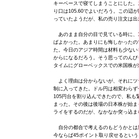
キーベースで寝てしまうことにした。ス
り口は105.60でよいだろう。この
っていたようだが、私の売り注文は出
あのまま自分の目で見ている時に、1
ばよかった。あまりにも悔しかったので
た。今日のアジア時間は材料も少ない
からになるだろう。そう思ってのんび
タイムにグローベックスでの米国株が
よく理由は分からないが、それにツ
制に入ってきた。ドル円は相変わらず
105円台を割り込んできたので、私も緊
まった。その後は後場の日本株が始ま
ライをするのだが、なかなか突っ込ま
自分の都合で考えるのもどうかとは思
今ならば45ポイント取り戻せるとい