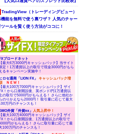
！ 【人気13通貨ペアのスプレッド比較表】
TradingView（トレーディングビュー）
料機能を無料で使う裏ワザ？ 人気のチャー
析ツールを賢く使う方法がココに！
FXブロードネット
【最大6万3000円キャッシュバック】当サイト
限定！1万通貨以上の取引で現金3000円がもら
えるキャンペーン実施中！
ヒロセ通商「LION FX」
キャッシュバック増
額
ＮＥＷ！
【最大100万7000円キャッシュバック】ザイ
FX！から口座開設後、英ポンド/円1万通貨以
上の取引で5000円がもらえる！ さらに他社か
らのりかえなら2000円！ 取引量に応じて最大
100万円のチャンスも！
GMO外貨「外貨ex」
人気上昇中！
【最大100万4000円キャッシュバック】ザイ
FX！から口座開設後、1万通貨以上の取引で
4000円がもらえる！ さらに取引量に応じて最
大100万円のチャンスも！