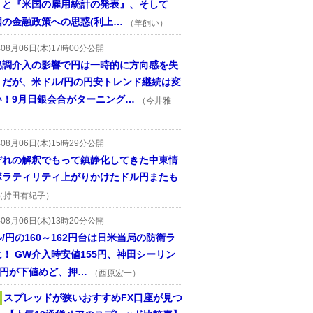
』と『米国の雇用統計の発表』、そして
国の金融政策への思惑(利上…
（羊飼い）
年08月06日(木)17時00分公開
協調介入の影響で円は一時的に方向感を失
うだが、米ドル/円の円安トレンド継続は変
い！9月日銀会合がターニング…
（今井雅
年08月06日(木)15時29分公開
ぞれの解釈でもって鎮静化してきた中東情
ボラティリティ上がりかけたドル円またも
（持田有紀子）
年08月06日(木)13時20分公開
/円の160～162円台は日米当局の防衛ラ
！ GW介入時安値155円、神田シーリン
2円が下値めど、押…
（西原宏一）
スプレッドが狭いおすすめFX口座が見つ