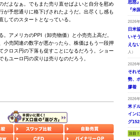
思惑
のだよなぁ。でもまた売り直せばよいと自分を慰め
『米
行が予想通りに格下げされたようだ。出尽くし感も
直してのスタートとなっている。
2026
日米
。アメリカのPPI（卸売物価）と小売売上高だ。
いそ
、小売関連の数字が悪かったら、株価はもう一段押
えな
てクロス円の下落も促すことになるだろう。ショー
人）
でもユーロ円の戻りは売りなのだろう。
2026
それ
勢、
膠着
2026
米ドル
インに
グ15
注目！