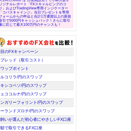
大100万5000円】口座開設完了で小林芳彦オ
リジナルレポート「FXスキャルピングのコ
ツ」およびTradingView専用インジケーター
「コバスキャインジ」当日プレゼント＆専用
フォームからの申込と合計1万通貨以上の新規
取引で5000円キャッシュバック！さらに取引
量に応じて最大100万円のチャンスも！
注目のFXキャンペーン
スプレッド（取引コスト）
スワップポイント
トルコリラ/円のスワップ
メキシコペソ/円のスワップ
チェココルナ/円のスワップ
ハンガリーフォリント/円のスワップ
ポーランドズロチ/円のスワップ
羊飼いが選んだ初心者にやさしいFX口座
少額で取引できるFX口座