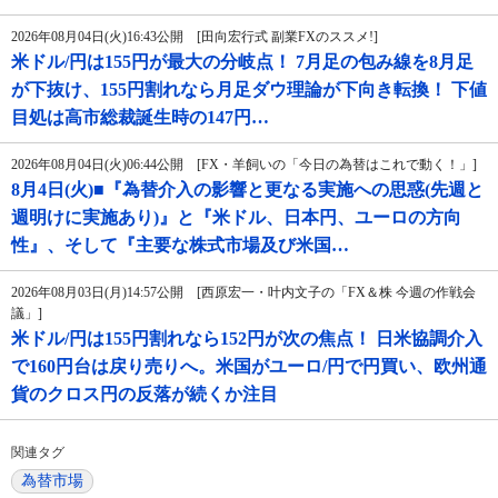
2026年08月04日(火)16:43公開 [田向宏行式 副業FXのススメ!]
米ドル/円は155円が最大の分岐点！ 7月足の包み線を8月足
が下抜け、155円割れなら月足ダウ理論が下向き転換！ 下値
目処は高市総裁誕生時の147円…
2026年08月04日(火)06:44公開 [FX・羊飼いの「今日の為替はこれで動く！」]
8月4日(火)■『為替介入の影響と更なる実施への思惑(先週と
週明けに実施あり)』と『米ドル、日本円、ユーロの方向
性』、そして『主要な株式市場及び米国…
2026年08月03日(月)14:57公開 [西原宏一・叶内文子の「FX＆株 今週の作戦会
議」]
米ドル/円は155円割れなら152円が次の焦点！ 日米協調介入
で160円台は戻り売りへ。米国がユーロ/円で円買い、欧州通
貨のクロス円の反落が続くか注目
関連タグ
為替市場