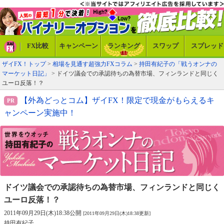
FX比較
キャンペーン
ランキング
スワップ
スプレッド
ザイFX！トップ
>
相場を見通す超強力FXコラム
>
持田有紀子の「戦うオンナの
マーケット日記」
> ドイツ議会での承認待ちの為替市場、フィンランドと同じく
ユーロ反落！？
【外為どっとコム】ザイFX！限定で現金がもらえるキ
ャンペーン実施中！
ドイツ議会での承認待ちの為替市場、
フィンランドと同じく
ユーロ反落！？
2011年09月29日(木)18:38公開
[2011年09月29日(木)18:38更新]
持田有紀子