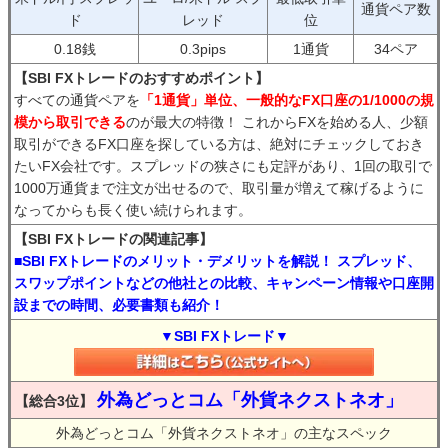
通貨ペア数
ド
レッド
位
0.18銭
0.3pips
1通貨
34ペア
【SBI FXトレードのおすすめポイント】
すべての通貨ペアを
「1通貨」単位、一般的なFX口座の1/1000の規
模から取引できる
のが最大の特徴！ これからFXを始める人、少額
取引ができるFX口座を探している方は、絶対にチェックしておき
たいFX会社です。スプレッドの狭さにも定評があり、1回の取引で
1000万通貨まで注文が出せるので、取引量が増えて稼げるように
なってからも長く使い続けられます。
【SBI FXトレードの関連記事】
■SBI FXトレードのメリット・デメリットを解説！ スプレッド、
スワップポイントなどの他社との比較、キャンペーン情報や口座開
設までの時間、必要書類も紹介！
▼SBI FXトレード▼
外為どっとコム「外貨ネクストネオ」
【総合3位】
外為どっとコム「外貨ネクストネオ」の主なスペック