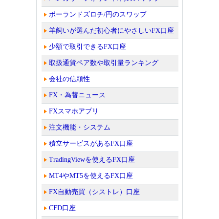
ポーランドズロチ/円のスワップ
羊飼いが選んだ初心者にやさしいFX口座
少額で取引できるFX口座
取扱通貨ペア数や取引量ランキング
会社の信頼性
FX・為替ニュース
FXスマホアプリ
注文機能・システム
積立サービスがあるFX口座
TradingViewを使えるFX口座
MT4やMT5を使えるFX口座
FX自動売買（シストレ）口座
CFD口座