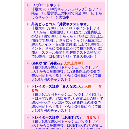
FXブロードネット
【最大6万3000円キャッシュバック】当サイト
限定！1万通貨以上の取引で現金3000円がもら
えるキャンペーン実施中！
外為どっとコム「外貨ネクストネオ」
【最大101万2000円＋1200FXポイント】ザイ
FX！から口座開設後、FX口座で1万通貨以上
の取引1回で5000円+らくらくFX積立1回以上定
期買付で3000円。さらにらくらくFX積立開設
200FXポイント＆定期買付1回以上で1000FXポ
イント。さらに取引量に応じて最大100万円に
加え、スクール受講と理解度テスト合格など
で1000円、CFD開設と取引で最大4000円！
GMO外貨「外貨ex」
人気上昇中！
【最大100万4000円キャッシュバック】ザイ
FX！から口座開設後、1万通貨以上の取引で
4000円がもらえる！ さらに取引量に応じて最
大100万円のチャンスも！
トレイダーズ証券「みんなのFX」
人気！
Ｎ
ＥＷ！
【最大101万円キャッシュバック】ザイFX！か
ら口座開設後、FX口座で5万通貨以上の取引で
5000円+シストレ口座で5万通貨以上の取引で
5000円がもらえる！ さらに取引量に応じて最
大100万円のチャンスも！
トレイダーズ証券「LIGHT FX」
ＮＥＷ！
【最大100万3000円キャッシュバック】ザイ
FX！から口座開設後、LIGHT FXで5万通貨以