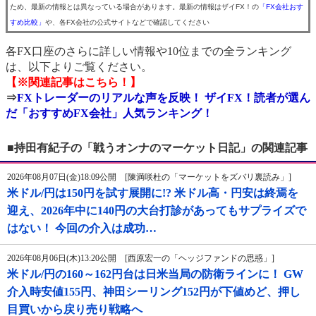
ため、最新の情報とは異なっている場合があります。最新の情報はザイFX！の
「FX会社おす
すめ比較」
や、各FX会社の公式サイトなどで確認してください
各FX口座のさらに詳しい情報や10位までの全ランキング
は、以下よりご覧ください。
【※関連記事はこちら！】
⇒
FXトレーダーのリアルな声を反映！ ザイFX！読者が選ん
だ「おすすめFX会社」人気ランキング！
■持田有紀子の「戦うオンナのマーケット日記」の関連記事
2026年08月07日(金)18:09公開 [陳満咲杜の「マーケットをズバリ裏読み」]
米ドル/円は150円を試す展開に!? 米ドル高・円安は終焉を
迎え、2026年中に140円の大台打診があってもサプライズで
はない！ 今回の介入は成功…
2026年08月06日(木)13:20公開 [西原宏一の「ヘッジファンドの思惑」]
米ドル/円の160～162円台は日米当局の防衛ラインに！ GW
介入時安値155円、神田シーリング152円が下値めど、押し
目買いから戻り売り戦略へ