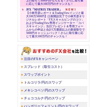
上の取引で3000円がもらえる！さらに取引量
に応じて最大100万円のチャンスも！
JFX「MATRIX TRADER」
ＮＥＷ！
【小林芳彦レポート＆TradingViewインジと最
大100万5000円】口座開設完了で小林芳彦オリ
ジナルレポート「FXスキャルピングのコツ」
およびTradingView専用インジケーター「コバ
スキャインジ」当日プレゼント＆専用フォー
ムからの申込と合計1万通貨以上の新規取引で
5000円キャッシュバック！さらに取引量に応
じて最大100万円のチャンスも！
注目のFXキャンペーン
スプレッド（取引コスト）
スワップポイント
トルコリラ/円のスワップ
メキシコペソ/円のスワップ
チェココルナ/円のスワップ
ハンガリーフォリント/円のスワップ