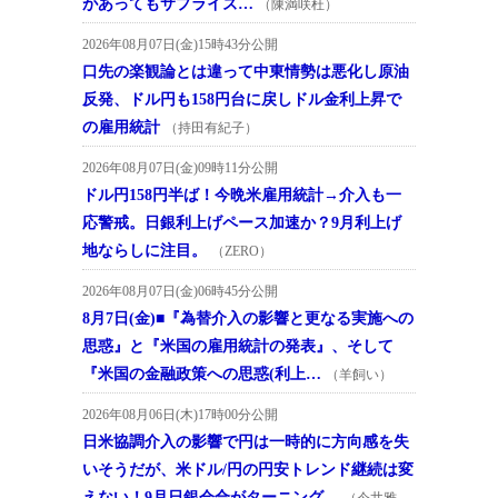
があってもサプライズ…
（陳満咲杜）
2026年08月07日(金)15時43分公開
口先の楽観論とは違って中東情勢は悪化し原油
反発、ドル円も158円台に戻しドル金利上昇で
の雇用統計
（持田有紀子）
2026年08月07日(金)09時11分公開
ドル円158円半ば！今晩米雇用統計→介入も一
応警戒。日銀利上げペース加速か？9月利上げ
地ならしに注目。
（ZERO）
2026年08月07日(金)06時45分公開
8月7日(金)■『為替介入の影響と更なる実施への
思惑』と『米国の雇用統計の発表』、そして
『米国の金融政策への思惑(利上…
（羊飼い）
2026年08月06日(木)17時00分公開
日米協調介入の影響で円は一時的に方向感を失
いそうだが、米ドル/円の円安トレンド継続は変
えない！9月日銀会合がターニング…
（今井雅