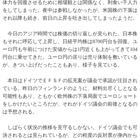
体力を回復させるために相場観とは関係なく、利食い千人力
をしてしまった。夜中は参戦しなかったが、米国株の下落は
それ以降も続き、前日の上昇を吐き出してしまったようだ。
今日のアジア時間では株価の切り返しが見られた。日本株
もそれに呼応して上昇し、日経平均株は8700円台を回復。ユ
ーロ円も午前につけた安値からは1円近くも上がってきて104
円台に乗せてきた。ユーロ円の戻りは売り体制を敷いている
が、きつい上げだったこともあり、様子を見ている。
本日はドイツでＥＦＳＦの拡充案が議会で承認が注目され
ている。昨日のフィンランドのように、材料出尽くしとなる
可能性もあり、ともかく欧州株の下落局面でユーロショート
をしかけたいところだが、それがドイツ議会の前後となるの
は予想される。
しばらく状況の推移を見守るしかない。ドイツ議会でも可
決されるとは見られているが、どの程度の反対票が身内から