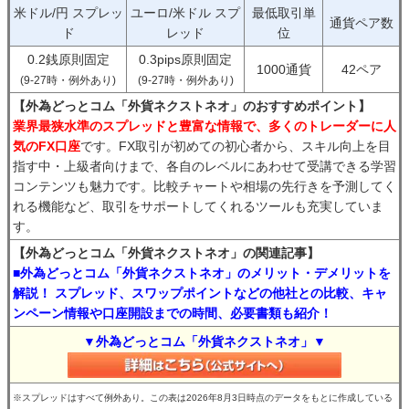
米ドル/円 スプレッ
ユーロ/米ドル スプ
最低取引単
通貨ペア数
ド
レッド
位
0.2銭原則固定
0.3pips原則固定
1000通貨
42ペア
(9-27時・例外あり)
(9-27時・例外あり)
【外為どっとコム「外貨ネクストネオ」のおすすめポイント】
業界最狭水準のスプレッドと豊富な情報で、多くのトレーダーに人
気のFX口座
です。FX取引が初めての初心者から、スキル向上を目
指す中・上級者向けまで、各自のレベルにあわせて受講できる学習
コンテンツも魅力です。比較チャートや相場の先行きを予測してく
れる機能など、取引をサポートしてくれるツールも充実していま
す。
【外為どっとコム「外貨ネクストネオ」の関連記事】
■外為どっとコム「外貨ネクストネオ」のメリット・デメリットを
解説！ スプレッド、スワップポイントなどの他社との比較、キャ
ンペーン情報や口座開設までの時間、必要書類も紹介！
▼外為どっとコム「外貨ネクストネオ」▼
※スプレッドはすべて例外あり。この表は2026年8月3日時点のデータをもとに作成している