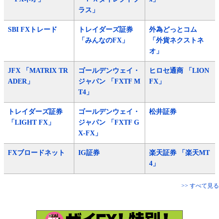
ラス」
SBI FXトレード
トレイダーズ証券
外為どっとコム
「みんなのFX」
「外貨ネクストネ
オ」
JFX 「MATRIX TR
ゴールデンウェイ・
ヒロセ通商 「LION
ADER」
ジャパン 「FXTF M
FX」
T4」
トレイダーズ証券
ゴールデンウェイ・
松井証券
「LIGHT FX」
ジャパン 「FXTF G
X-FX」
FXブロードネット
IG証券
楽天証券 「楽天MT
4」
>> すべて見る