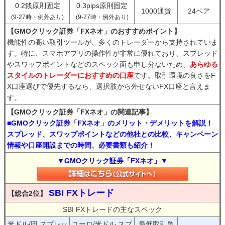
0.2銭原則固定
0.3pips原則固定
1000通貨
24ペア
(9-27時・例外あり)
(9-27時・例外あり)
【GMOクリック証券「FXネオ」のおすすめポイント】
機能性の高い取引ツールが、多くのトレーダーから支持されていま
す。特に、スマホアプリの操作性が非常に優れており、スプレッド
やスワップポイントなどのスペック面も申し分ないため、
あらゆる
スタイルのトレーダーにおすすめの口座
です。取引環境の良さをF
X口座選びで優先するなら、選択肢から外せないFX口座と言えま
す。
【GMOクリック証券「FXネオ」の関連記事】
■GMOクリック証券「FXネオ」のメリット・デメリットを解説！
スプレッド、スワップポイントなどの他社との比較、キャンペーン
情報や口座開設までの時間、必要書類も紹介！
▼GMOクリック証券「FXネオ」▼
SBI FXトレード
【総合2位】
SBI FXトレードの主なスペック
米ドル/円 スプレッ
ユーロ/米ドル スプ
最低取引単