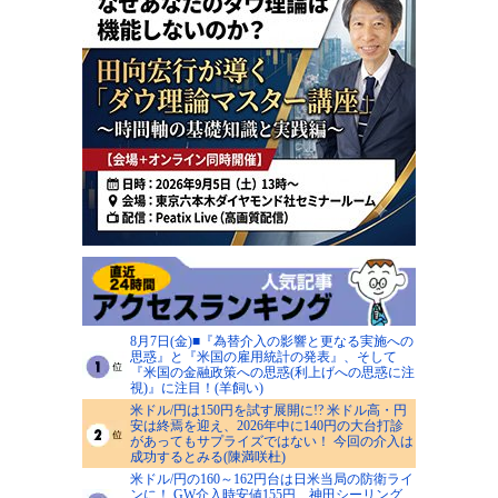
8月7日(金)■『為替介入の影響と更なる実施への
思惑』と『米国の雇用統計の発表』、そして
『米国の金融政策への思惑(利上げへの思惑に注
視)』に注目！(羊飼い)
米ドル/円は150円を試す展開に!? 米ドル高・円
安は終焉を迎え、2026年中に140円の大台打診
があってもサプライズではない！ 今回の介入は
成功するとみる(陳満咲杜)
米ドル/円の160～162円台は日米当局の防衛ライ
ンに！ GW介入時安値155円、神田シーリング