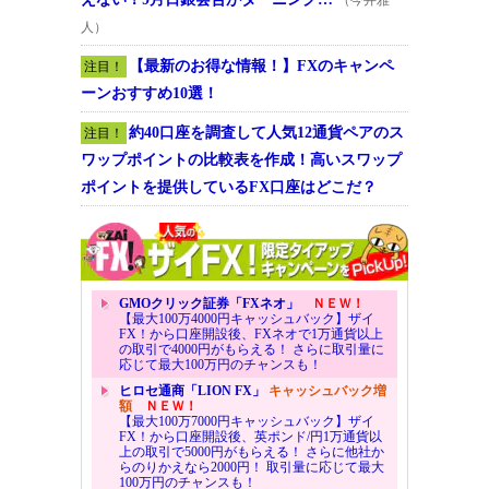
人）
【最新のお得な情報！】FXのキャンペ
注目！
ーンおすすめ10選！
約40口座を調査して人気12通貨ペアのス
注目！
ワップポイントの比較表を作成！高いスワップ
ポイントを提供しているFX口座はどこだ？
GMOクリック証券「FXネオ」
ＮＥＷ！
【最大100万4000円キャッシュバック】ザイ
FX！から口座開設後、FXネオで1万通貨以上
の取引で4000円がもらえる！ さらに取引量に
応じて最大100万円のチャンスも！
ヒロセ通商「LION FX」
キャッシュバック増
額
ＮＥＷ！
【最大100万7000円キャッシュバック】ザイ
FX！から口座開設後、英ポンド/円1万通貨以
上の取引で5000円がもらえる！ さらに他社か
らのりかえなら2000円！ 取引量に応じて最大
100万円のチャンスも！