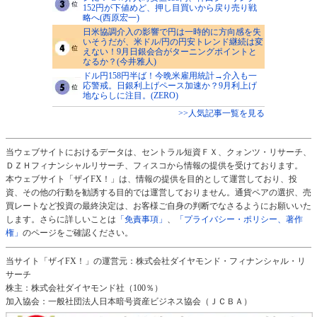
152円が下値めど、押し目買いから戻り売り戦
略へ(西原宏一)
日米協調介入の影響で円は一時的に方向感を失
いそうだが、米ドル/円の円安トレンド継続は変
えない！9月日銀会合がターニングポイントと
なるか？(今井雅人)
ドル円158円半ば！今晩米雇用統計→介入も一
応警戒。日銀利上げペース加速か？9月利上げ
地ならしに注目。(ZERO)
>>人気記事一覧を見る
当ウェブサイトにおけるデータは、セントラル短資ＦＸ、クォンツ・リサーチ、
ＤＺＨフィナンシャルリサーチ、フィスコから情報の提供を受けております。
本ウェブサイト「ザイFX！」は、情報の提供を目的として運営しており、投
資、その他の行動を勧誘する目的では運営しておりません。通貨ペアの選択、売
買レートなど投資の最終決定は、お客様ご自身の判断でなさるようにお願いいた
します。さらに詳しいことは
「免責事項」
、
「プライバシー・ポリシー、著作
権」
のページをご確認ください。
当サイト「ザイFX！」の運営元：株式会社ダイヤモンド・フィナンシャル・リ
サーチ
株主：株式会社ダイヤモンド社（100％）
加入協会：一般社団法人日本暗号資産ビジネス協会（ＪＣＢＡ）