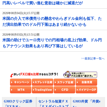
円高いレベルで買い進む意欲は確かに減退だが
2026年08月04日(火)15:37公開
米国の介入で米債売りの懸念やわらぎドル金利も低下、た
だ演出効果でのドル円下落はあまり続かないかも
2026年08月03日(月)13:51公開
米国の助けでユーロ売りでの円相場の底上げ効果、ドル円
もアナウンス効果もあり再び下落はしているが
>>最新記事一覧へ
GMOクリック証券
セントラル短資ＦＸ
GMO外貨 「外貨e
「FXネオ」
「ＦＸダイレクトプ
x」