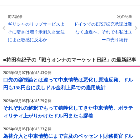
前の記事
次の記事
ギリシャのリップサービスよ
ドイツでのEFSF拡充承認は難
そに暗さは増？米耐久財受注
なく通過へ、それでも私はユ
にまた敏感に反応か
ーロ売り続行…
■持田有紀子の「戦うオンナのマーケット日記」の最新記事
2026年08月07日(金)15:43公開
口先の楽観論とは違って中東情勢は悪化し原油反発、ドル
円も158円台に戻しドル金利上昇での雇用統計
2026年08月06日(木)15:29公開
それぞれの解釈でもって鎮静化してきた中東情勢、ボラテ
ィリティ上がりかけたドル円またも膠着
2026年08月05日(水)13:33公開
為替介入と中東情勢にまで言及のベッセント財務長官ドル