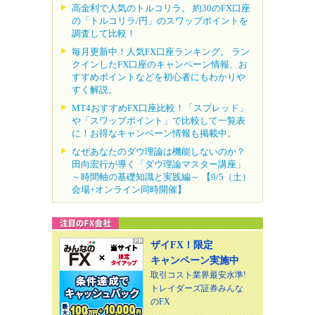
高金利で人気のトルコリラ。 約30のFX口座
の「トルコリラ/円」のスワップポイントを
調査して比較！
毎月更新中！人気FX口座ランキング。 ラン
クインしたFX口座のキャンペーン情報、お
すすめポイントなどを初心者にもわかりや
すく解説。
MT4おすすめFX口座比較！「スプレッド」
や「スワップポイント」で比較して一覧表
に！お得なキャンペーン情報も掲載中。
なぜあなたのダウ理論は機能しないのか？
田向宏行が導く「ダウ理論マスター講座」
～時間軸の基礎知識と実践編～ 【9/5（土）
会場+オンライン同時開催】
ザイFX！限定
キャンペーン実施中
取引コスト業界最安水準!
トレイダーズ証券みんな
のFX