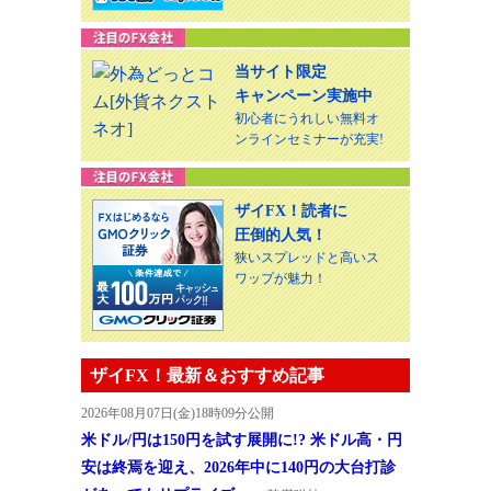
当サイト限定
キャンペーン実施中
初心者にうれしい無料オ
ンラインセミナーが充実!
ザイFX！読者に
圧倒的人気！
狭いスプレッドと高いス
ワップが魅力！
ザイFX！最新＆おすすめ記事
2026年08月07日(金)18時09分公開
米ドル/円は150円を試す展開に!? 米ドル高・円
安は終焉を迎え、2026年中に140円の大台打診