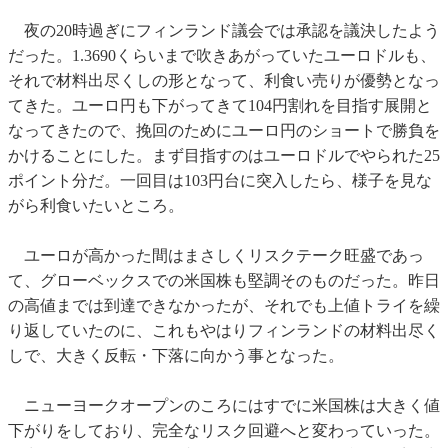
夜の20時過ぎにフィンランド議会では承認を議決したよう
だった。1.3690くらいまで吹きあがっていたユーロドルも、
それで材料出尽くしの形となって、利食い売りが優勢となっ
てきた。ユーロ円も下がってきて104円割れを目指す展開と
なってきたので、挽回のためにユーロ円のショートで勝負を
かけることにした。まず目指すのはユーロドルでやられた25
ポイント分だ。一回目は103円台に突入したら、様子を見な
がら利食いたいところ。
ユーロが高かった間はまさしくリスクテーク旺盛であっ
て、グローベックスでの米国株も堅調そのものだった。昨日
の高値までは到達できなかったが、それでも上値トライを繰
り返していたのに、これもやはりフィンランドの材料出尽く
しで、大きく反転・下落に向かう事となった。
ニューヨークオープンのころにはすでに米国株は大きく値
下がりをしており、完全なリスク回避へと変わっていった。