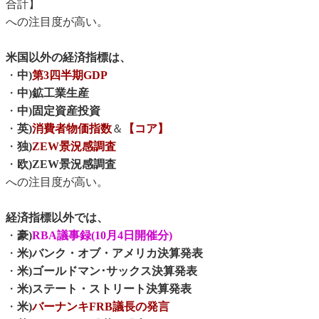
合計】
への注目度が高い。
米国以外の経済指標は、
・
中)
第3四半期GDP
・
中)鉱工業生産
・
中)固定資産投資
・
英)
消費者物価指数
＆
【コア】
・
独)
ZEW景況感調査
・
欧)ZEW景況感調査
への注目度が高い。
経済指標以外では、
・
豪)
RBA議事録(10月4日開催分)
・
米)バンク・オブ・アメリカ決算発表
・
米)ゴールドマン･サックス決算発表
・
米)ステート・ストリート決算発表
・
米)
バーナンキFRB議長の発言