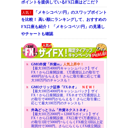
ポイントを提供しているFX口座はどこだ？
「メキシコペソ/円」のスワップポイント
人気！
を比較！ 高い順にランキングして、おすすめの
FX口座も紹介！ 「メキシコペソ/円」の見通し
やチャートも確認
GMO外貨「外貨ex」
人気上昇中！
【最大100万4000円キャッシュバック】ザイ
FX！から口座開設後、1万通貨以上の取引で
4000円がもらえる！ さらに取引量に応じて最
大100万円のチャンスも！
GMOクリック証券「FXネオ」
ＮＥＷ！
【最大100万4000円キャッシュバック】ザイ
FX！から口座開設後、FXネオで1万通貨以上
の取引で4000円がもらえる！ さらに取引量に
応じて最大100万円のチャンスも！
外為どっとコム「外貨ネクストネオ」
【最大101万2000円＋1200FXポイント】ザイ
FX！から口座開設後、FX口座で1万通貨以上
の取引1回で5000円+らくらくFX積立1回以上定
期買付で3000円。さらにらくらくFX積立開設