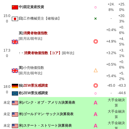
+24.
+25.
○
中)固定資産投資
8%
0%
15:0
+20.
×
日)
工作機械受注【確報値】
-
0
3%
+0.
+0.4%
6%
英)
消費者物価指数
[前月比/前年比]
+4.
◎
+4.9%
5%
17:3
+3.
↑・
消費者物価指数
【コア】
[前年比]
+3.2%
0
1%
+0.
+0.5%
6%
英)
小売物価指数
△
[前月比/前年比]
+5.
+5.4%
2%
◎
独)
ZEW景況感調査
-45.0
-43.3
18:0
0
○
欧)ZEW景況感調査
-
-44.6
大手金融決
A
未定
米)バンク・オブ・アメリカ決算発表
算
大手金融決
A
未定
米)ゴールドマン･サックス決算発表
算
大手金融決
A
未定
米)ステート・ストリート決算発表
算