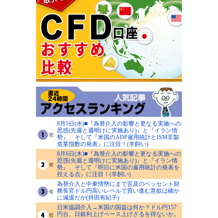
8月5日(水)■『為替介入の影響と更なる実施への
思惑(先週と週明けに実施あり)』と『イラン情
勢』、そして『米国のADP雇用統計とISM非製
造業指数の発表』に注目！(羊飼い)
8月6日(木)■『為替介入の影響と更なる実施への
思惑(先週と週明けに実施あり)』と『イラン情
勢』、そして『明日に米国の雇用統計の発表を
控える点』に注目！(羊飼い)
為替介入と中東情勢にまで言及のベッセント財
務長官ドル円高いレベルで買い進む意欲は確か
に減退だが(持田有紀子)
日米協調介入→米国の国益は何か？ドル円157
円台。日銀利上げペース上げざるを得ないか。