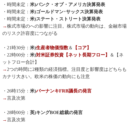
・時間未定：
米)バンク・オブ・アメリカ決算発表
・時間未定：
米)ゴールドマン･サックス決算発表
・時間未定：
米)ステート・ストリート決算発表
→
株式市場のへの影響に注目。株式市場の動向は、金融市場
のリスク許容度につながる
・21時30分：
米)
生産者物価指数
＆
【コア】
・22時00分：
米)
対米証券投資【ネット長期フロー】
＆【ネ
ットフロー合計】
→
2つの時間に2種類の経済指標。注目度と影響度はどちらも
カナリ大きい。欧米の株価の動向にも注意
・26時15分：
米)
バーナンキFRB議長の発言
→
言及次第
・28時00分：
英)キングBOE総裁の発言
→
言及次第