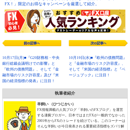
FX！」限定のお得なキャンペーンを厳選して紹介。
10月17日(月)■『G20財務相・中央
10月19日(水)■『欧州の債務問題』
銀行総裁会議明けでの影響』と
と『金融市場のリスク許容度』、
『欧州の債務問題』、そして『金
そして『米国の経済指標』と『ベ
融市場のリスク許容度』及び『米
ージュブック』に注目！
国の経済指標の発表』に注目！
執筆者紹介
羊飼い （ひつじかい）
FX情報満載の人気ブログ「羊飼いのFXブログ」を運営
する凄腕ブロガー。日本ではまだFXが一般的でなかった
2001年からFXのトレードを続けている。このコーナーは
そんな羊飼いが今日発表される重要経済指標をズバリ解