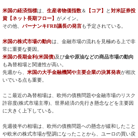
米国の経済指標
は、
生産者物価指数
＆
【コア】
と
対米証券投
資【ネット長期フロー】
がメイン。
その他、
バーナンキFRB議長の発言
も予定されている。
米国の株式市場の動向
は、金融市場の流れを見極める上で非
常に重要な要因。
米国の長期金利(米国債)
及び
金や原油などの商品市場の動向
も為替相場と関連性が高い。
先週から、
米国の大手金融機関や主要企業の決算発表
が相次
いでいる点も重要。
ここ最近の為替相場は、欧州の債務問題や金融市場のリスク
許容度(株式市場主導)、世界経済の先行き懸念などを主要因
に大きく上下している。
先週後半の相場は、欧州の債務問題への懸念が緩和したこと
や欧米の株式市場が堅調になったことから、ユーロの買い戻