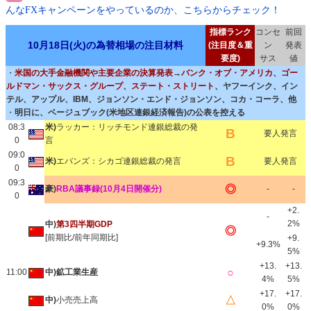
んなFXキャンペーンをやっているのか、こちらからチェック！
指標ランク
コンセ
前回
10月18日(火)の為替相場の注目材料
(注目度＆重
ン
発表
要度)
サス
値
・
米国の大手金融機関や主要企業の決算発表
→
バンク・オブ・アメリカ
、
ゴー
ルドマン・サックス・グループ
、
ステート・ストリート
、ヤフーインク、イン
テル、アップル、IBM、ジョンソン・エンド・ジョンソン、コカ・コーラ、他
・
明日に、ベージュブック(米地区連銀経済報告)の公表を控える
08:3
米)
ラッカー：リッチモンド連銀総裁の発
B
要人発言
0
言
09:0
B
米)
エバンズ：シカゴ連銀総裁の発言
要人発言
0
09:3
◎
豪)
RBA議事録(10月4日開催分)
-
-
0
+2.
-
2%
中)
第3四半期GDP
◎
[前期比/前年同期比]
+9.
+9.3%
5%
+13.
+13.
○
11:00
中)鉱工業生産
4%
5%
+17.
+17.
△
中)
小売売上高
0%
0%