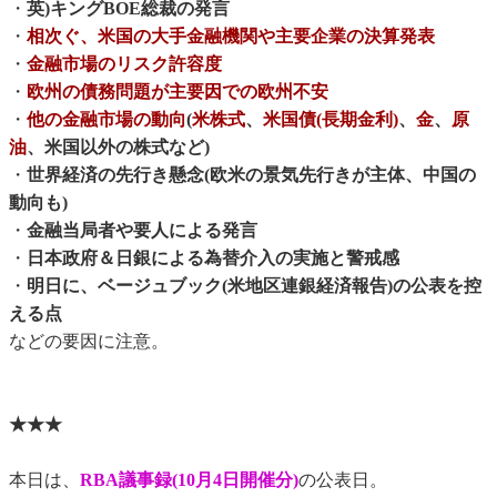
・
英)キングBOE総裁の発言
・
相次ぐ、米国の大手金融機関や主要企業の決算発表
・
金融市場のリスク許容度
・
欧州の債務問題が主要因での欧州不安
・
他の金融市場の動向
(
米株式
、
米国債(長期金利)
、
金
、
原
油
、米国以外の株式など)
・
世界経済の先行き懸念(欧米の景気先行きが主体、中国の
動向も)
・
金融当局者や要人による発言
・
日本政府＆日銀による為替介入の実施と警戒感
・
明日に、ベージュブック(米地区連銀経済報告)の公表を控
える点
などの要因に注意。
★★★
本日は、
RBA議事録(10月4日開催分)
の公表日。