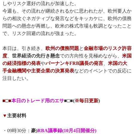
しやリスク選好の流れが加速した。
今週も、その流れが継続されるかに思われたが、欧州要人か
らの相次ぐネガティブな発言などをキッカケに、欧州の債務
問題への懸念が再燃し、欧米の株式市場も軟調となったこと
で、リスク回避の流れが強まった。
本日は、引き続き、
欧州の債務問題
と
金融市場のリスク許容
度
、
世界経済の先行き懸念
での方向性を見極めながら、
米国
の経済指標の発表
や
バーナンキFRB議長の発言
、
米国の大
手金融機関や主要企業の決算発表
などのイベントでの反応に
注目したい。
■□■
本日のトレード用のエサ
■□■(
※毎日更新
)
▼
主要材料
・09時30分：
豪)
RBA議事録(10月4日開催分)