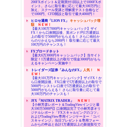
200FXポイント＆定期買付1回以上で1000FXポ
イント。さらに取引量に応じて最大100万円に
加え、スクール受講と理解度テスト合格など
で1000円、CFD開設と取引で最大4000円！
ヒロセ通商「LION FX」
キャッシュバック増
額
ＮＥＷ！
【最大100万7000円キャッシュバック】ザイ
FX！から口座開設後、英ポンド/円1万通貨以
上の取引で5000円がもらえる！ さらに他社か
らのりかえなら2000円！ 取引量に応じて最大
100万円のチャンスも！
FXブロードネット
【最大6万3000円キャッシュバック】当サイト
限定！1万通貨以上の取引で現金3000円がもら
えるキャンペーン実施中！
トレイダーズ証券「みんなのFX」
人気！
Ｎ
ＥＷ！
【最大101万円キャッシュバック】ザイFX！か
ら口座開設後、FX口座で5万通貨以上の取引で
5000円+シストレ口座で5万通貨以上の取引で
5000円がもらえる！ さらに取引量に応じて最
大100万円のチャンスも！
JFX「MATRIX TRADER」
ＮＥＷ！
【小林芳彦レポート＆TradingViewインジと最
大100万5000円】口座開設完了で小林芳彦オリ
ジナルレポート「FXスキャルピングのコツ」
およびTradingView専用インジケーター「コバ
スキャインジ」当日プレゼント＆専用フォー
ムからの申込と合計1万通貨以上の新規取引で