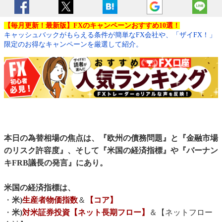
【毎月更新！最新版】FXのキャンペーンおすすめ10選！
キャッシュバックがもらえる条件が簡単なFX会社や、「ザイFX！」
限定のお得なキャンペーンを厳選して紹介。
本日の為替相場の焦点は、『欧州の債務問題』と『金融市場
のリスク許容度』、そして『米国の経済指標』や『バーナン
キFRB議長の発言』にあり。
米国の経済指標は、
・
米)
生産者物価指数
＆
【コア】
・
米)
対米証券投資【ネット長期フロー】
＆【ネットフロー