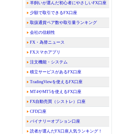
羊飼いが選んだ初心者にやさしいFX口座
少額で取引できるFX口座
取扱通貨ペア数や取引量ランキング
会社の信頼性
FX・為替ニュース
FXスマホアプリ
注文機能・システム
積立サービスがあるFX口座
TradingViewを使えるFX口座
MT4やMT5を使えるFX口座
FX自動売買（シストレ）口座
CFD口座
バイナリーオプション口座
読者が選んだFX口座人気ランキング！