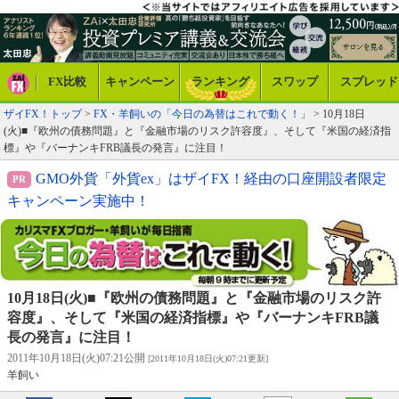
FX比較
キャンペーン
ランキング
スワップ
スプレッド
ザイFX！トップ
>
FX・羊飼いの「今日の為替はこれで動く！」
> 10月18日
(火)■『欧州の債務問題』と『金融市場のリスク許容度』、そして『米国の経済指
標』や『バーナンキFRB議長の発言』に注目！
GMO外貨「外貨ex」はザイFX！経由の口座開設者限定
キャンペーン実施中！
10月18日(火)■『欧州の債務問題』と『金融市場のリスク許
容度』、そして『米国の経済指標』や『バーナンキFRB議
長の発言』に注目！
2011年10月18日(火)07:21公開
[2011年10月18日(火)07:21更新]
羊飼い