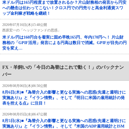
米ドル/円は165円程度まで放置されるか？片山財務相の発言から円安
への懸念は伝わってこない！クロス円での円売りと高金利通貨スワ
ップ金利稼ぎ戦略を継続！
2026年07月16日(木)15:48公開
西原宏一の「ヘッジファンドの思惑」
米ドル/円は160円台を着実に固め早晩165円、年内170円へ！ 片山財
務相の「GPIF活用」発言による円高は数日で消滅。GPIFが目先の円
安を変え…
FX・羊飼いの「今日の為替はこれで動く！」のバックナン
バー
2026年08月06日(木)06:50公開
8月6日(木)■『為替介入の影響と更なる実施への思惑(先週と週明けに
実施あり)』と『イラン情勢』、そして『明日に米国の雇用統計の発
表を控える点』に注目！
2026年08月05日(水)06:47公開
8月5日(水)■『為替介入の影響と更なる実施への思惑(先週と週明けに
実施あり)』と『イラン情勢』、そして『米国のADP雇用統計とISM