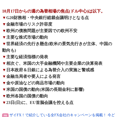
10月17日からの週の為替相場の焦点(ドル中心)は以下。
▼
G20財務相・中央銀行総裁会議明けとなる点
▼
金融市場のリスク許容度
▼
欧州の債務問題が主要因での欧州不安
▼
主要な株式市場の動向
▼
世界経済の先行き懸念(欧米の景気先行きが主体、中国の
動向も)
▼
主要な経済指標の発表
▼
相次ぐ、米国の大手金融機関や主要企業の決算発表
▼
日本政府＆日銀による為替介入の実施と警戒感
▼
金融当局者や要人による発言
▼
金や原油などの商品市場の動向
▼
米国の国債の動向(米国の長期金利に影響)
▼
欧州各国の国債の動向
▼
23日(日)に、EU首脳会議を控える点
ザイFX！で紹介している全FX会社のキャンペーンを掲載！ 今ど