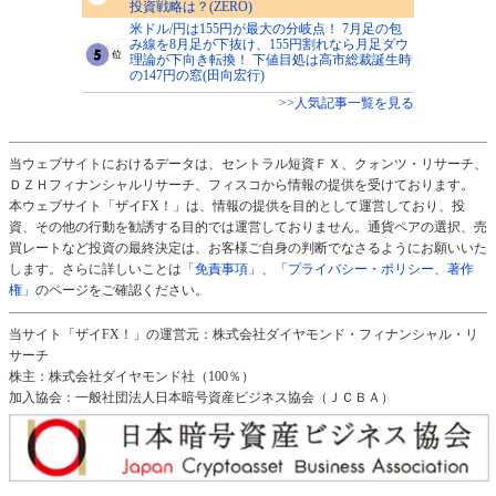
投資戦略は？(ZERO)
米ドル/円は155円が最大の分岐点！ 7月足の包
み線を8月足が下抜け、155円割れなら月足ダウ
理論が下向き転換！ 下値目処は高市総裁誕生時
の147円の窓(田向宏行)
>>人気記事一覧を見る
当ウェブサイトにおけるデータは、セントラル短資ＦＸ、クォンツ・リサーチ、
ＤＺＨフィナンシャルリサーチ、フィスコから情報の提供を受けております。
本ウェブサイト「ザイFX！」は、情報の提供を目的として運営しており、投
資、その他の行動を勧誘する目的では運営しておりません。通貨ペアの選択、売
買レートなど投資の最終決定は、お客様ご自身の判断でなさるようにお願いいた
します。さらに詳しいことは
「免責事項」
、
「プライバシー・ポリシー、著作
権」
のページをご確認ください。
当サイト「ザイFX！」の運営元：株式会社ダイヤモンド・フィナンシャル・リ
サーチ
株主：株式会社ダイヤモンド社（100％）
加入協会：一般社団法人日本暗号資産ビジネス協会（ＪＣＢＡ）