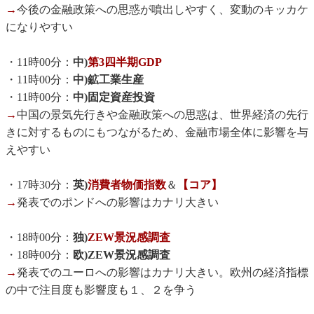
→
今後の金融政策への思惑が噴出しやすく、変動のキッカケ
になりやすい
・11時00分：
中)
第3四半期GDP
・11時00分：
中)鉱工業生産
・11時00分：
中)固定資産投資
→
中国の景気先行きや金融政策への思惑は、世界経済の先行
きに対するものにもつながるため、金融市場全体に影響を与
えやすい
・17時30分：
英)
消費者物価指数
＆
【コア】
→
発表でのポンドへの影響はカナリ大きい
・18時00分：
独)
ZEW景況感調査
・18時00分：
欧)ZEW景況感調査
→
発表でのユーロへの影響はカナリ大きい。欧州の経済指標
の中で注目度も影響度も１、２を争う