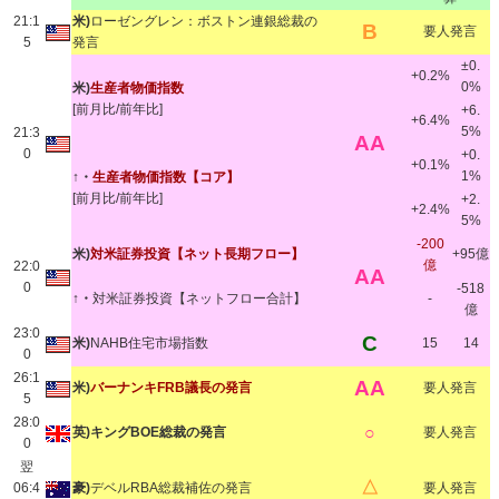
21:1
米)
ローゼングレン：ボストン連銀総裁の
B
要人発言
5
発言
±0.
+0.2%
0%
米)
生産者物価指数
[前月比/前年比]
+6.
+6.4%
5%
21:3
AA
0
+0.
+0.1%
1%
↑・
生産者物価指数
【コア】
[前月比/前年比]
+2.
+2.4%
5%
-200
米)
対米証券投資【ネット長期フロー】
+95億
億
22:0
AA
0
-518
↑・
対米証券投資【ネットフロー合計】
-
億
23:0
C
米)
NAHB住宅市場指数
15
14
0
26:1
AA
米)
バーナンキFRB議長の発言
要人発言
5
28:0
○
英)キングBOE総裁の発言
要人発言
0
翌
△
06:4
豪)
デベルRBA総裁補佐の発言
要人発言