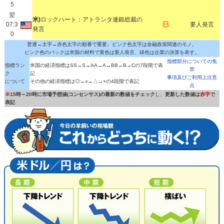
5
翌
米)
ロックハート：アトランタ連銀総裁の
B
07:3
要人発言
発言
0
普通→太字→赤色太字の順番で重要。ピンク色太字は金融政策関連のモノ。
ピンク色のバックは米国の材料で黄色は要人発言、緑色は企業の決算を表す。
指標部分についての免
指標ラン
米国の経済指標はSS→S→AA→A→BB→B→Cの7段階で表
罪
ク
記
事項及びご利用上注意
について
その他の経済指標は◎→○→△→×の4段階で表記
点
※
15時～20時に市場予想値(コンセンサス)の最新の数値をチェック
し、
更新した数値は
赤字
で
表記