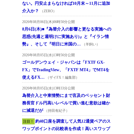
ない。円安止まらなければ10月末～11月に追加
介入か？
（ZERO）
2026年08月06日(木)06時50分公開
8月6日(木)■『為替介入の影響と更なる実施への
思惑(先週と週明けに実施あり)』と『イラン情
勢』、そして『明日に米国の…
（羊飼い）
2026年08月05日(水)13時56分公開
ゴールデンウェイ・ジャパンは「FXTF GX-
FX」でTradingView、「FXTF MT4」でMT4を
使えるFX…
（ザイFX！編集部）
2026年08月05日(水)13時33分公開
為替介入と中東情勢にまで言及のベッセント財
務長官ドル円高いレベルで買い進む意欲は確か
に減退だが
（持田有紀子）
約40口座を調査して人気12通貨ペアのス
注目！
ワップポイントの比較表を作成！高いスワップ