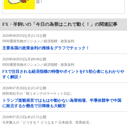
説！
FX・羊飼いの「今日の為替はこれで動く！」の関連記事
2026年08月03日(月)12:31公開
IMM通貨先物ポジション／経済指標・政策金利
主要各国の政策金利の推移をグラフでチェック！
2026年08月03日(月)09:00公開
IMM通貨先物ポジション／経済指標・政策金利
FXで注目される経済指標の特徴やポイントをFX初心者にもわかりや
すく解説！
2026年07月28日(火)15:47公開
持田有紀子の「戦うオンナのマーケット日記」
トランプ楽観発言ではもはや動かない為替相場、半導体競争で中国
に敗北するか懸念で日韓株も大幅安
2026年07月23日(木)15:51公開
今井雅人の「どうする？ どうなる？ 日本経済、世界経済」