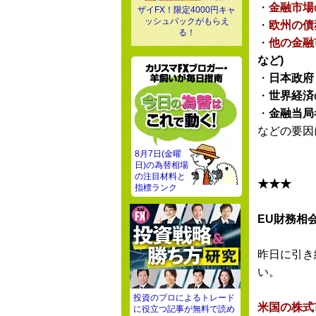
・
金融市場
ザイFX！限定4000円キャ
ッシュバックがもらえ
・
欧州の債
る！
・
他の金融
など)
・
日本政府
・
世界経済
・
金融当局
などの要因
8月7日(金曜
日)の為替相場
の注目材料と
★★★
指標ランク
EU財務相
昨日に引き
い。
投資のプロによるトレード
米国の株式
に役立つ記事が無料で読め