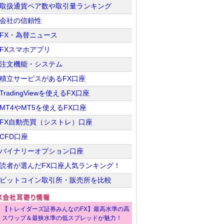
取扱通貨ペア数や取引量ランキング
会社の信頼性
FX・為替ニュース
FXスマホアプリ
注文機能・システム
積立サービスがあるFX口座
TradingViewを使えるFX口座
MT4やMT5を使えるFX口座
FX自動売買（シストレ）口座
CFD口座
バイナリーオプション口座
読者が選んだFX口座人気ランキング！
ビットコイン取引所・販売所を比較
【トレイダーズ証券みんなのFX】最高水準の高
スワップ＆最狭水準の低スプレッドが魅力！