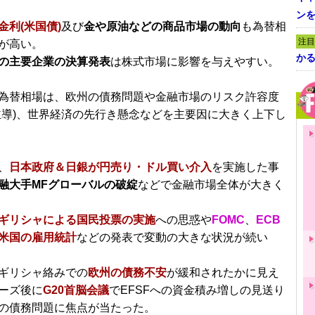
ン
金利(米国債)
及び
金や原油などの商品市場の動向
も為替相
注目
が高い。
かる
の主要企業の決算発表
は株式市場に影響を与えやすい。
為替相場は、欧州の債務問題や金融市場のリスク許容度
主導)、世界経済の先行き懸念などを主要因に大きく上下し
、
日本政府＆日銀が円売り・ドル買い介入
を実施した事
融大手MFグローバルの破綻
などで金融市場全体が大きく
ギリシャによる国民投票の実施
への思惑や
FOMC
、
ECB
米国の雇用統計
などの発表で変動の大きな状況が続い
ギリシャ絡みでの
欧州の債務不安
が緩和されたかに見え
ーズ後に
G20首脳会議
でEFSFへの資金積み増しの見送り
の債務問題に焦点が当たった。