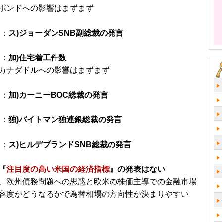
ポンドへの影響はまずまず
分：
ス)ジョーダンSNB副総裁の発言
分：
加)住宅着工件数
カナダドルへの影響はまずまず
分：
加)カーニーBOC総裁の発言
分：
独)バイトマン独連銀総裁の発言
分：
ス)ヒルデブランドSNB総裁の発言
『
注目度の高い米国の経済指標
』の発表はない
、欧州債務問題への思惑と欧米の株価主導での金融市場
容度がどうなるかで為替相場の方向性が決まりやすい