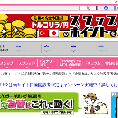
日（日）
--/--
--/--
--/--
--/--
分44秒
--.--
--
--.--
--
--.--
--
--.--
--
れで動く！」
> 11月8日(火)■『欧州の債務問題』と『金融市場のリスク許容度(欧
GHT FXは当サイト口座開設者限定キャンペーン実施中！詳しく