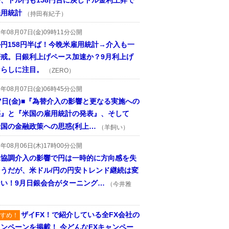
、ドル円も158円台に戻しドル金利上昇で
雇用統計
（持田有紀子）
6年08月07日(金)09時11分公開
円158円半ば！今晩米雇用統計→介入も一
警戒。日銀利上げペース加速か？9月利上げ
ならしに注目。
（ZERO）
6年08月07日(金)06時45分公開
7日(金)■『為替介入の影響と更なる実施への
惑』と『米国の雇用統計の発表』、そして
国の金融政策への思惑(利上…
（羊飼い）
6年08月06日(木)17時00分公開
米協調介入の影響で円は一時的に方向感を失
そうだが、米ドル/円の円安トレンド継続は変
ない！9月日銀会合がターニング…
（今井雅
ザイFX！で紹介している全FX会社の
すめ！
ンペーンを掲載！ 今どんなFXキャンペー