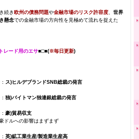
き続き
欧州の債務問題
や
金融市場のリスク許容度
、
世界
き懸念
での金融市場の方向性を見極めて流れを捉えた
トレード用のエサ
■□■(
※毎日更新
)
分：
ス)ヒルデブランドSNB総裁の発言
分：
独)バイトマン独連銀総裁の発言
分：
豪)貿易収支
豪ドルへの影響はまずまず
分：
英)鉱工業生産
/
製造業生産高