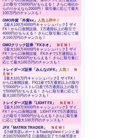
FX！から口座開設後、英ポンド/円1万通貨以
上の取引で5000円がもらえる！ さらに他社か
らのりかえなら2000円！ 取引量に応じて最大
100万円のチャンスも！
GMO外貨「外貨ex」
人気上昇中！
【最大100万4000円キャッシュバック】ザイ
FX！から口座開設後、1万通貨以上の取引で
4000円がもらえる！ さらに取引量に応じて最
大100万円のチャンスも！
GMOクリック証券「FXネオ」
ＮＥＷ！
【最大100万4000円キャッシュバック】ザイ
FX！から口座開設後、FXネオで1万通貨以上
の取引で4000円がもらえる！ さらに取引量に
応じて最大100万円のチャンスも！
トレイダーズ証券「みんなのFX」
人気！
Ｎ
ＥＷ！
【最大101万円キャッシュバック】ザイFX！
から口座開設後、FX口座で5万通貨以上の取引
で5000円+シストレ口座で5万通貨以上の取引
で5000円がもらえる！ さらに取引量に応じて
最大100万円のチャンスも！
トレイダーズ証券「LIGHT FX」
ＮＥＷ！
【最大100万3000円キャッシュバック】ザイ
FX！から口座開設後、LIGHT FXで5万通貨以
上の取引で3000円がもらえる！さらに取引量
に応じて最大100万円のチャンスも！
JFX「MATRIX TRADER」
ＮＥＷ！
【小林芳彦レポート＆TradingViewインジと最
大100万5000円】口座開設完了で小林芳彦オ