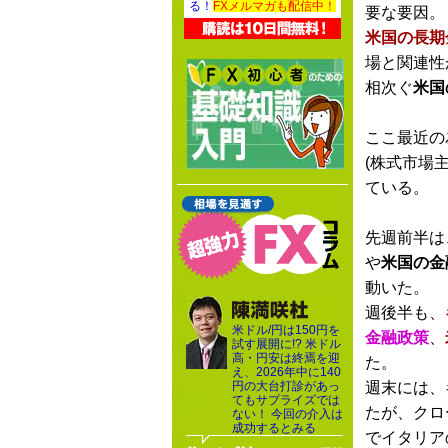
る！
FXメルマガも配信中！
要な要因。
米国の長期
場と関連性
相次ぐ
米国
ここ最近の
(株式市場
ている。
先週前半は
や
米国の金
動いた。
週後半も、
米ドル/円は150円を
金融政策
、
試す展開に!? 米ドル
高・円安は終焉を迎
た。
え、2026年中に140
円の大台打診があっ
週末には、
てもサプライズでは
たが、クロ
ない！ 今回の介入は
成功するとみる
でイタリア