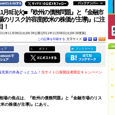
11月8日(火)■『欧州の債務問題』と『金融市
場のリスク許容度(欧米の株価が主導)』に注
目！
011年11月08日(火)06:39公開 [2011年11月08日(火)06:39更新]
この記事を印刷する
文字サイズ
シェア
ポスト
ブックマーク
報充実の外為どっとコム！
当サイト口座開設者限定キャンペーン
！
相場の焦点は、『欧州の債務問題』と『金融市場のリス
欧米の株価が主導)』にあり。