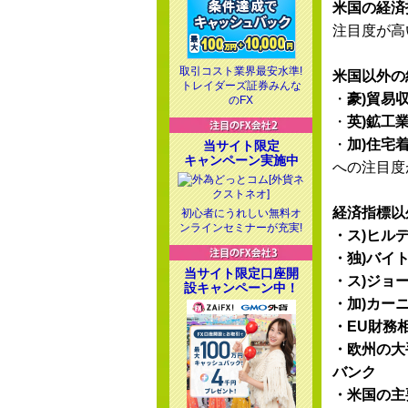
米国の経済
注目度が高
取引コスト業界最安水準!
米国以外の
トレイダーズ証券みんな
・
豪)貿易
のFX
・
英)鉱工
・
加)住宅
当サイト限定
キャンペーン実施中
への注目度
経済指標以
初心者にうれしい無料オ
ンラインセミナーが充実!
・ス)ヒル
・独)バイ
当サイト限定口座開
・ス)ジョ
設キャンペーン中！
・加)カー
・EU財務
・欧州の大
バンク
・米国の主