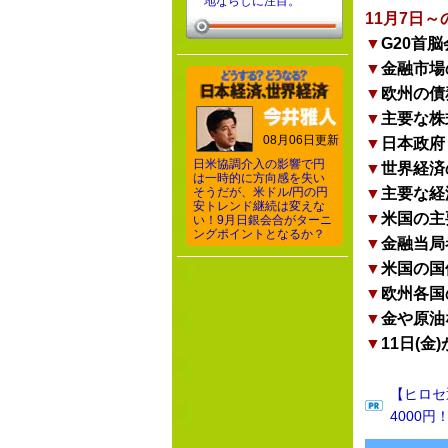
地ならしに注目。
11月7日
▼
G20首
▼
金融市場
▼
欧州の債
▼
主要な株
08月06日更新
▼
日本政府
日米協調介入の影響で円
▼
世界経済
は一時的に方向感を失い
そうだが、米ドル/円の円
▼
主要な経
安トレンド継続は変えな
▼
米国の主
い！9月日銀会合がターニ
ングポイントとなるか？
▼
金融当局
▼
米国の国
▼
欧州各国
▼
金や原油
▼
11日(
【ヒロセ
4000円