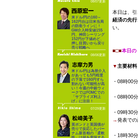
08/07更新
本日は、引
米ドル/円の160～
経済の先行
162円台は日米当局
の防衛ラインに！
い。
GW介入時安値155
円、神田シーリング
152円が下値めど、
押し目買いから戻り
売り戦略へ
■□■
本日の
08/06更新
▼
主要材料
米ドル/円は為替介入
があっても5円程度
の下落で160円すら
・08時00
割れない可能性が高
い！今週の中銀ウィ
ークではFOMCでの
・08時00
「サプライズ利上
げ」に注目！
07/29更新
・09時30
→
発表での
英ポンドと英国債が
売りで反応したバー
ナム新首相の「柔軟
・18時30
性」は何を意味する