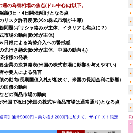
～の週の為替相場の焦点(ドル中心)は以下。
脳会議(3日・4日開催)明けとなる点
のリスク許容度(欧米の株式市場が主導)
務問題(ギリシャ絡みが主体、イタリアも焦点に？)
式市場の動向(欧米が主体)
＆日銀による為替介入への警戒感
の先行き懸念(欧米が主体、中国の動向も)
済指標の発表
要企業の決算発表(米国の株式市場に影響を与えやすい)
者や要人による発言
債の動向(長期国債入札が相次ぐ、米国の長期金利に影響)
の国債の動向
などの商品市場の動向
金)が米国で祝日(米国の株式や商品市場は通常通り)となる点
通商】通常5000円＋乗り換え2000円に加えて、ザイＦＸ！限定
！