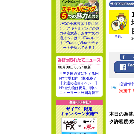
JFXの小林芳彦社長に聞
く、 スキャルピングの魅
力や注意点、おすすめの
羊飼い
通貨ペアは？ JFXのレー
2
トでTradingViewのチャ
ート分析もできる！
08月08日 08:24更新
世界各国通貨に対する円
NY市場動向（取引終了
【来週の注目イベント】
投資情
NY金先物は反発、弱い
実施中
ニューヨーク外国為替市
ザイFX！限定
キャンペーン実施中
本日の為替
ク許容度(