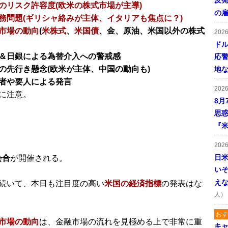
反発
のリスク許容度(欧米の株式市場が主導)
の
務問題(ギリシャ絡みが主体、イタリアも焦点に？)
市場の動向
(
米株式
、
米国債
、金、原油、米国以外の株式
202
ドル
＆日銀による為替介入への警戒感
応
の先行き懸念(欧米が主体、中国の動向も)
地
者や要人による発言
202
に注意。
8月
思
『米
202
日
会合
が開催される。
い
え
続いて、本日も注目度の高い
米国の経済指標
の発表はな
人）
おす
市場の動向
は、金融市場の流れを見極める上で非常に重
キャ