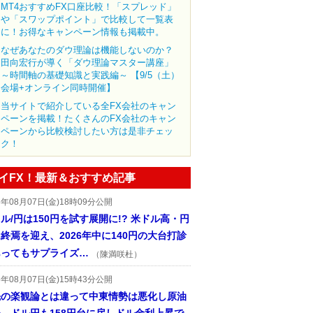
MT4おすすめFX口座比較！「スプレッド」
や「スワップポイント」で比較して一覧表
に！お得なキャンペーン情報も掲載中。
なぜあなたのダウ理論は機能しないのか？
田向宏行が導く「ダウ理論マスター講座」
～時間軸の基礎知識と実践編～ 【9/5（土）
会場+オンライン同時開催】
当サイトで紹介している全FX会社のキャン
ペーンを掲載！たくさんのFX会社のキャン
ペーンから比較検討したい方は是非チェッ
ク！
イFX！最新＆おすすめ記事
6年08月07日(金)18時09分公開
ル/円は150円を試す展開に!? 米ドル高・円
終焉を迎え、2026年中に140円の大台打診
あってもサプライズ…
（陳満咲杜）
6年08月07日(金)15時43分公開
先の楽観論とは違って中東情勢は悪化し原油