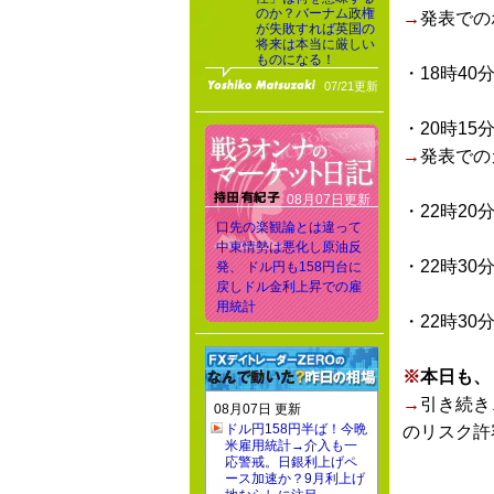
のか？バーナム政権
→
発表での
が失敗すれば英国の
将来は本当に厳しい
ものになる！
・18時40
07/21更新
・20時15
→
発表での
08月07日更新
・22時20
口先の楽観論とは違って
中東情勢は悪化し原油反
・22時30
発、 ドル円も158円台に
戻しドル金利上昇での雇
用統計
・22時30
※
本日も、
→
引き続き
08月07日 更新
ドル円158円半ば！今晩
のリスク許
米雇用統計→介入も一
応警戒。日銀利上げペ
ース加速か？9月利上げ