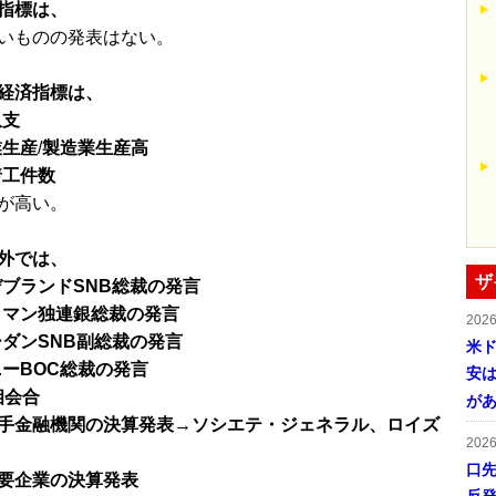
指標は、
いものの発表はない。
経済指標は、
収支
業生産
/
製造業生産高
着工件数
が高い。
外では、
ザ
デブランドSNB総裁の発言
トマン独連銀総裁の発言
202
ーダンSNB副総裁の発言
米ド
ニーBOC総裁の発言
安は
相会合
が
手金融機関の決算発表→ソシエテ・ジェネラル、ロイズ
202
口
要企業の決算発表