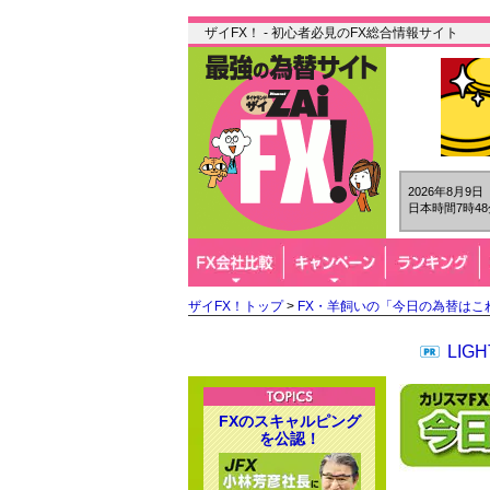
ザイFX！ - 初心者必見のFX総合情報サイト
2026年8月9
日本時間7時48
ザイFX！トップ
>
FX・羊飼いの「今日の為替はこ
LI
FXのスキャルピング
を公認！