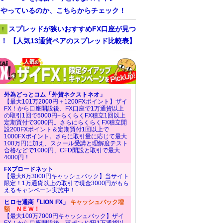
をやっているのか、こちらからチェック！
スプレッドが狭いおすすめFX口座が見つ
！
！ 【人気13通貨ペアのスプレッド比較表】
外為どっとコム「外貨ネクストネオ」
【最大101万2000円＋1200FXポイント】ザイ
FX！から口座開設後、FX口座で1万通貨以上
の取引1回で5000円+らくらくFX積立1回以上
定期買付で3000円。さらにらくらくFX積立開
設200FXポイント＆定期買付1回以上で
1000FXポイント。さらに取引量に応じて最大
100万円に加え、スクール受講と理解度テスト
合格などで1000円、CFD開設と取引で最大
4000円！
FXブロードネット
【最大6万3000円キャッシュバック】当サイト
限定！1万通貨以上の取引で現金3000円がもら
えるキャンペーン実施中！
ヒロセ通商「LION FX」
キャッシュバック増
額
ＮＥＷ！
【最大100万7000円キャッシュバック】ザイ