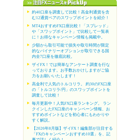
約40口座を調査して比較！高金利通貨を含
む12通貨ペアのスワップポイントを紹介！
MT4おすすめFX口座比較！「スプレッド」
や「スワップポイント」で比較して一覧表
に！お得なキャンペーン情報も掲載中。
少額から取引可能で損失や取引時間が限定
的なバイナリーオプションが取引できる国
内全7口座を徹底比較。
ザイFX！では簡単なアンケート調査を行な
っております。お手数おかけしますがご協
力をお願いいたします！
高金利で人気のトルコリラ。 約30のFX口座
の「トルコリラ/円」のスワップポイントを
調査して比較！
毎月更新中！人気FX口座ランキング。 ラン
クインしたFX口座のキャンペーン情報、お
すすめポイントなどを初心者にもわかりや
すく解説。
【2026年8月版】ザイFX！編集部が注目する
「FXのキャンペーンおすすめ10選」を、記
事で詳しく紹介！