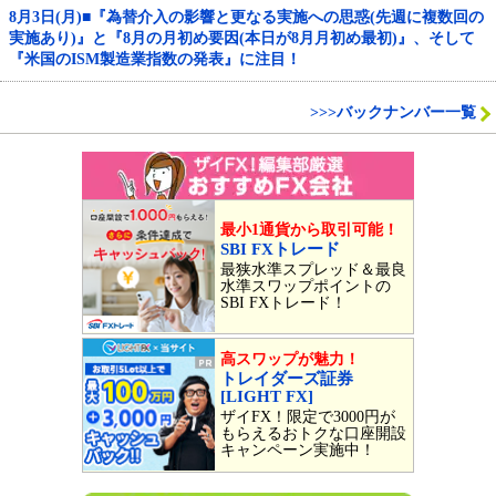
8月3日(月)■『為替介入の影響と更なる実施への思惑(先週に複数回の
実施あり)』と『8月の月初め要因(本日が8月月初め最初)』、そして
『米国のISM製造業指数の発表』に注目！
>>>バックナンバー一覧
最小1通貨から取引可能！
SBI FXトレード
最狭水準スプレッド＆最良
水準スワップポイントの
SBI FXトレード！
高スワップが魅力！
トレイダーズ証券
[LIGHT FX]
ザイFX！限定で3000円が
もらえるおトクな口座開設
キャンペーン実施中！