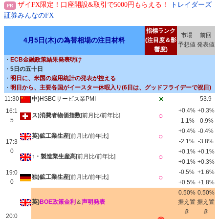
ザイFX限定！口座開設&取引で5000円もらえる！
トレイダーズ
証券みんなのFX
指標ランク
市場
前回
4月5日(木)の為替相場の注目材料
(注目度＆影
予想値
発表値
響度)
・
ECB金融政策結果発表明け
・
5日の五十日
・
明日に、米国の雇用統計の発表が控える
・
明日から、主要各国がイースター休暇入り(6日は、グッドフライデーで祝日)
×
11:30
中)
HSBCサービス業PMI
-
53.9
+0.4%
+0.3%
16:1
○
ス)消費者物価指数
[前月比/前年比]
5
-1.1%
-0.9%
+0.4%
-0.4%
○
英)鉱工業生産
[前月比/前年比]
-2.1%
-3.8%
17:3
0
+0.1%
+0.1%
○
↑・製造業生産高
[前月比/前年比]
+0.1%
+0.3%
-0.5%
+1.6%
19:0
○
独)鉱工業生産
[前月比/前年比]
0
+0.5%
+1.8%
0.50%
0.50%
英)
BOE政策金利
＆
声明発表
据え置
据え置
き
き
20:0