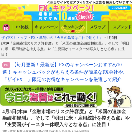
FX比較
キャンペーン
ランキング
スワップ
スプレッド
ザイFX！トップ
>
FX・羊飼いの「今日の為替はこれで動く！」
> 4月5日
(木)■『金融市場のリスク許容度』と『米国の追加金融緩和観測』、そして『明日
に米・雇用統計を控える点』や『主要国がイースター休暇入りとなる点』に注
目！
【毎月更新！最新版】FXのキャンペーンおすすめ10
選！ キャッシュバックがもらえる条件が簡単なFX会社や、
「ザイFX！」限定のお得なキャンペーンを厳選して紹介
4月5日(木)■『金融市場のリスク許容度』と『米国の追加金
融緩和観測』、そして『明日に米・雇用統計を控える点』や
『主要国がイースター休暇入りとなる点』に注目！
2012年04月05日(木)08:00公開
[2012年04月05日(木)08:00更新]