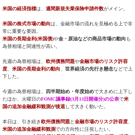
米国の経済指標
は、
週間新規失業保険申請件数
がメイン。
米国の株式市場の動向
は、金融市場の流れを見極める上で非
常に重要な要因。
米国の長期金利(米国債)
や
金・原油などの商品市場の動向
も
為替相場と関連性が高い。
先週の為替相場は、
欧州債務問題
や
金融市場のリスク許容
度
、
米国の長期金利の動向
、
世界経済の先行き懸念
などで上
下した。
今週の為替相場は、
四半期始め・年度始め
で大きめに上下し
たほか、火曜日の
FOMC議事録(3月13日開催分)の公表
で
米
国の追加金融緩和観測が後退
して大きく動いた。
本日は、引き続き
欧州債務問題
と
金融市場のリスク許容度
、
米国の追加金融緩和観測
での方向性に注視したい。