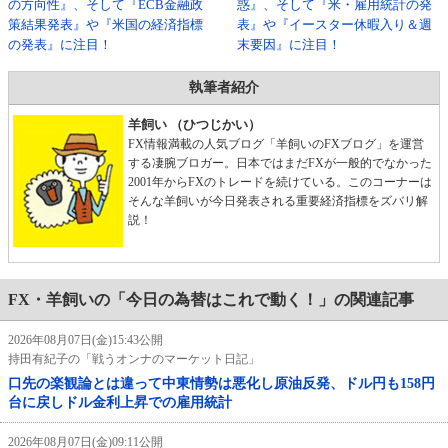
の方向性』、そして『ECB金融政
惑』、そして『米・雇用統計の発
策結果発表』や『米国の経済指標
表』や『イースター休暇入り＆週
の発表』に注目！
末要因』に注目！
執筆者紹介
羊飼い （ひつじかい）
FX情報満載の人気ブログ「羊飼いのFXブログ」を運営
する凄腕ブロガー。日本ではまだFXが一般的でなかった
2001年からFXのトレードを続けている。このコーナーは
そんな羊飼いが今日発表される重要経済指標をズバリ解
説！
FX・羊飼いの「今日の為替はこれで動く！」の関連記事
2026年08月07日(金)15:43公開
持田有紀子の「戦うオンナのマーケット日記」
口先の楽観論とは違って中東情勢は悪化し原油反発、ドル円も158円
台に戻しドル金利上昇での雇用統計
2026年08月07日(金)09:11公開