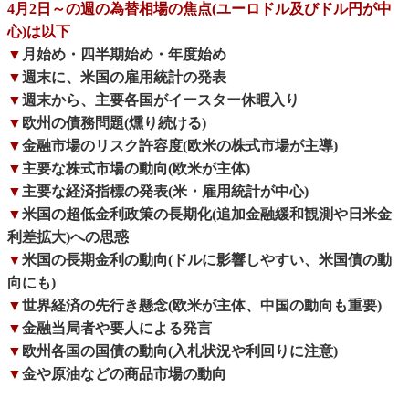
4月2日～の週の為替相場の焦点(ユーロドル及びドル円が中
心)は以下
▼
月始め・四半期始め・年度始め
▼
週末に、米国の雇用統計の発表
▼
週末から、主要各国がイースター休暇入り
▼
欧州の債務問題(燻り続ける)
▼
金融市場のリスク許容度(欧米の株式市場が主導)
▼
主要な株式市場の動向(欧米が主体)
▼
主要な経済指標の発表(米・雇用統計が中心)
▼
米国の超低金利政策の長期化(追加金融緩和観測や日米金
利差拡大)への思惑
▼
米国の長期金利の動向(ドルに影響しやすい、米国債の動
向にも)
▼
世界経済の先行き懸念(欧米が主体、中国の動向も重要)
▼
金融当局者や要人による発言
▼
欧州各国の国債の動向(入札状況や利回りに注意)
▼
金や原油などの商品市場の動向