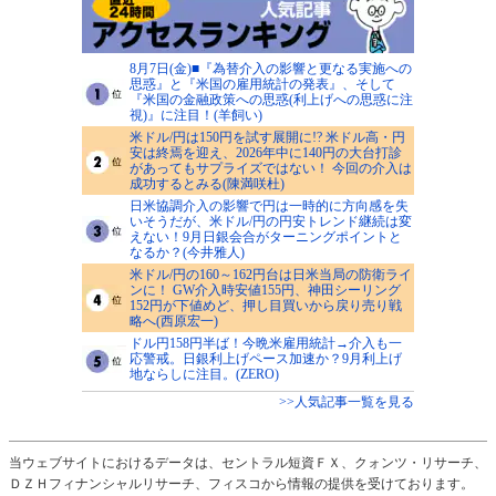
8月7日(金)■『為替介入の影響と更なる実施への
思惑』と『米国の雇用統計の発表』、そして
『米国の金融政策への思惑(利上げへの思惑に注
視)』に注目！(羊飼い)
米ドル/円は150円を試す展開に!? 米ドル高・円
安は終焉を迎え、2026年中に140円の大台打診
があってもサプライズではない！ 今回の介入は
成功するとみる(陳満咲杜)
日米協調介入の影響で円は一時的に方向感を失
いそうだが、米ドル/円の円安トレンド継続は変
えない！9月日銀会合がターニングポイントと
なるか？(今井雅人)
米ドル/円の160～162円台は日米当局の防衛ライ
ンに！ GW介入時安値155円、神田シーリング
152円が下値めど、押し目買いから戻り売り戦
略へ(西原宏一)
ドル円158円半ば！今晩米雇用統計→介入も一
応警戒。日銀利上げペース加速か？9月利上げ
地ならしに注目。(ZERO)
>>人気記事一覧を見る
当ウェブサイトにおけるデータは、セントラル短資ＦＸ、クォンツ・リサーチ、
ＤＺＨフィナンシャルリサーチ、フィスコから情報の提供を受けております。