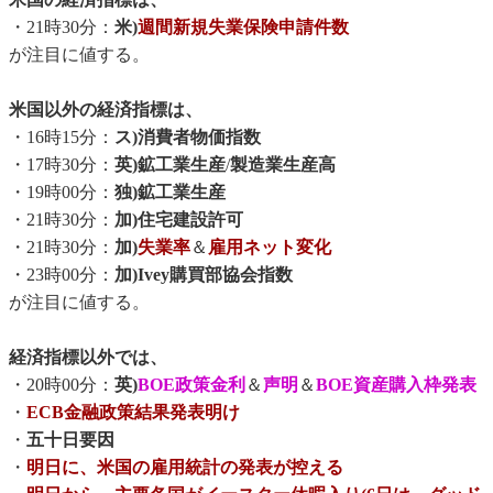
・21時30分：
米)
週間新規失業保険申請件数
が注目に値する。
米国以外の経済指標は、
・16時15分：
ス)消費者物価指数
・17時30分：
英)鉱工業生産
/
製造業生産高
・19時00分：
独)鉱工業生産
・21時30分：
加)住宅建設許可
・21時30分：
加)
失業率
＆
雇用ネット変化
・23時00分：
加)Ivey購買部協会指数
が注目に値する。
経済指標以外では、
・20時00分：
英)
BOE政策金利
＆
声明
＆
BOE資産購入枠発表
・
ECB金融政策結果発表明け
・
五十日要因
・
明日に、米国の雇用統計の発表が控える