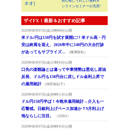
初心者にうれしい無料オ
ンラインセミナーが充実!
ザイFX！最新＆おすすめ記事
2026年08月07日(金)18時09分公開
米ドル/円は150円を試す展開に!? 米ドル高・円
安は終焉を迎え、2026年中に140円の大台打診
があってもサプライズ…
（陳満咲杜）
2026年08月07日(金)15時43分公開
口先の楽観論とは違って中東情勢は悪化し原油
反発、ドル円も158円台に戻しドル金利上昇で
の雇用統計
（持田有紀子）
2026年08月07日(金)09時11分公開
ドル円158円半ば！今晩米雇用統計→介入も一
応警戒。日銀利上げペース加速か？9月利上げ
地ならしに注目。
（ZERO）
2026年08月07日(金)06時45分公開