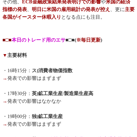
その他、
ECB金融政策結果発表明けでの影響
や
米国の経済
指標の発表
、
明日に米国の雇用統計の発表が控え
、更に
主要
各国がイースター休暇入り
となる点にも注目。
■□■
本日のトレード用のエサ
■□■(
※毎日更新
)
▼
主要材料
・16時15分：
ス)消費者物価指数
→
発表での影響はまずまず
・17時30分：
英)鉱工業生産
/
製造業生産高
→
発表での影響はなかなか
・19時00分：
独)鉱工業生産
→
発表での影響はまずまず