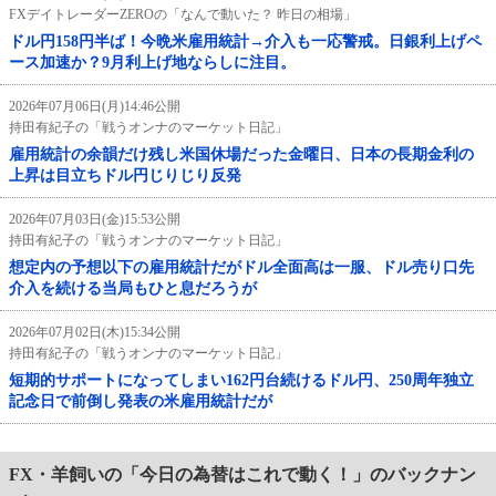
FXデイトレーダーZEROの「なんで動いた？ 昨日の相場」
ドル円158円半ば！今晩米雇用統計→介入も一応警戒。日銀利上げペ
ース加速か？9月利上げ地ならしに注目。
2026年07月06日(月)14:46公開
持田有紀子の「戦うオンナのマーケット日記」
雇用統計の余韻だけ残し米国休場だった金曜日、日本の長期金利の
上昇は目立ちドル円じりじり反発
2026年07月03日(金)15:53公開
持田有紀子の「戦うオンナのマーケット日記」
想定内の予想以下の雇用統計だがドル全面高は一服、ドル売り口先
介入を続ける当局もひと息だろうが
2026年07月02日(木)15:34公開
持田有紀子の「戦うオンナのマーケット日記」
短期的サポートになってしまい162円台続けるドル円、250周年独立
記念日で前倒し発表の米雇用統計だが
FX・羊飼いの「今日の為替はこれで動く！」のバックナン