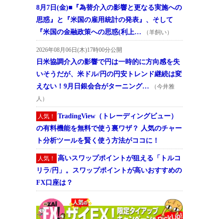
8月7日(金)■『為替介入の影響と更なる実施への
思惑』と『米国の雇用統計の発表』、そして
『米国の金融政策への思惑(利上…
（羊飼い）
2026年08月06日(木)17時00分公開
日米協調介入の影響で円は一時的に方向感を失
いそうだが、米ドル/円の円安トレンド継続は変
えない！9月日銀会合がターニング…
（今井雅
人）
TradingView（トレーディングビュー）
人気！
の有料機能を無料で使う裏ワザ？ 人気のチャー
ト分析ツールを賢く使う方法がココに！
高いスワップポイントが狙える「トルコ
人気！
リラ/円」。スワップポイントが高いおすすめの
FX口座は？