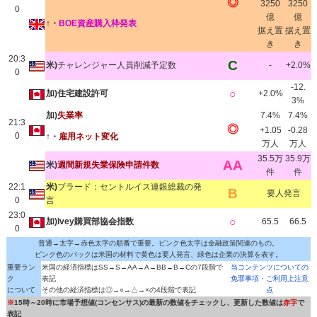
◎
3250
3250
0
億
億
↑・
BOE資産購入枠発表
据え置
据え置
き
き
20:3
C
米)
チャレンジャー人員削減予定数
-
+2.0%
0
-12.
○
加)住宅建設許可
+2.0%
3%
加)
失業率
7.4%
7.4%
21:3
◎
+1.05
-0.28
0
↑・
雇用ネット変化
万人
万人
35.5万
35.9万
AA
米)
週間新規失業保険申請件数
件
件
22:1
米)
ブラード：セントルイス連銀総裁の発
B
要人発言
0
言
23:0
○
加)Ivey購買部協会指数
65.5
66.5
0
普通→太字→赤色太字の順番で重要。ピンク色太字は金融政策関連のもの。
ピンク色のバックは米国の材料で黄色は要人発言、緑色は企業の決算を表す。
重要ラン
米国の経済指標はSS→S→AA→A→BB→B→Cの7段階で
当コンテンツについての
ク
表記
免罪事項・ご利用上注意
について
その他の経済指標は◎→○→△→×の4段階で表記
点
※
15時～20時に市場予想値(コンセンサス)の最新の数値をチェックし、更新した数値は
赤字
で
表記