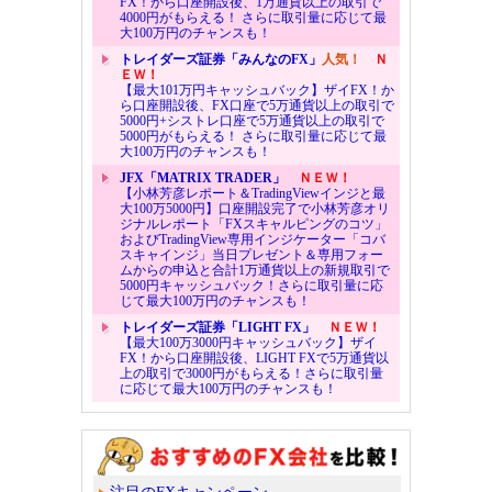
FX！から口座開設後、1万通貨以上の取引で
4000円がもらえる！ さらに取引量に応じて最
大100万円のチャンスも！
トレイダーズ証券「みんなのFX」
人気！
Ｎ
ＥＷ！
【最大101万円キャッシュバック】ザイFX！か
ら口座開設後、FX口座で5万通貨以上の取引で
5000円+シストレ口座で5万通貨以上の取引で
5000円がもらえる！ さらに取引量に応じて最
大100万円のチャンスも！
JFX「MATRIX TRADER」
ＮＥＷ！
【小林芳彦レポート＆TradingViewインジと最
大100万5000円】口座開設完了で小林芳彦オリ
ジナルレポート「FXスキャルピングのコツ」
およびTradingView専用インジケーター「コバ
スキャインジ」当日プレゼント＆専用フォー
ムからの申込と合計1万通貨以上の新規取引で
5000円キャッシュバック！さらに取引量に応
じて最大100万円のチャンスも！
トレイダーズ証券「LIGHT FX」
ＮＥＷ！
【最大100万3000円キャッシュバック】ザイ
FX！から口座開設後、LIGHT FXで5万通貨以
上の取引で3000円がもらえる！さらに取引量
に応じて最大100万円のチャンスも！