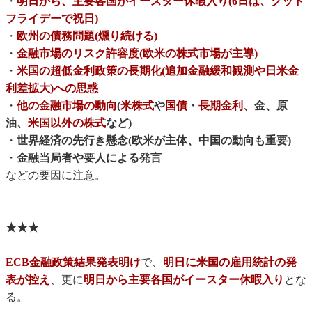
・
明日から、主要各国がイースター休暇入り(6日は、グッド
フライデーで祝日)
・
欧州の債務問題(燻り続ける)
・
金融市場のリスク許容度(欧米の株式市場が主導)
・
米国の超低金利政策の長期化(追加金融緩和観測や日米金
利差拡大)への思惑
・
他の金融市場の動向
(
米株式
や
国債
・
長期金利
、金、原
油、
米国以外の株式
など)
・
世界経済の先行き懸念(欧米が主体、中国の動向も重要)
・
金融当局者や要人による発言
などの要因に注意。
★★★
ECB金融政策結果発表明け
で、
明日に米国の雇用統計の発
表が控え
、更に
明日から主要各国がイースター休暇入り
とな
る。