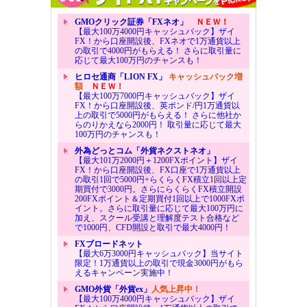
GMOクリック証券「FXネオ」
ＮＥＷ！
【最大100万4000円キャッシュバック】ザイ
FX！から口座開設後、FXネオで1万通貨以上
の取引で4000円がもらえる！ さらに取引量に
応じて最大100万円のチャンスも！
ヒロセ通商「LION FX」
キャッシュバック増
額
ＮＥＷ！
【最大100万7000円キャッシュバック】ザイ
FX！から口座開設後、英ポンド/円1万通貨以
上の取引で5000円がもらえる！ さらに他社か
らのりかえなら2000円！ 取引量に応じて最大
100万円のチャンスも！
外為どっとコム「外貨ネクストネオ」
【最大101万2000円＋1200FXポイント】ザイ
FX！から口座開設後、FX口座で1万通貨以上
の取引1回で5000円+らくらくFX積立1回以上定
期買付で3000円。さらにらくらくFX積立開設
200FXポイント＆定期買付1回以上で1000FXポ
イント。さらに取引量に応じて最大100万円に
加え、スクール受講と理解度テスト合格など
で1000円、CFD開設と取引で最大4000円！
FXブロードネット
【最大6万3000円キャッシュバック】当サイト
限定！1万通貨以上の取引で現金3000円がもら
えるキャンペーン実施中！
GMO外貨「外貨ex」
人気上昇中！
【最大100万4000円キャッシュバック】ザイ