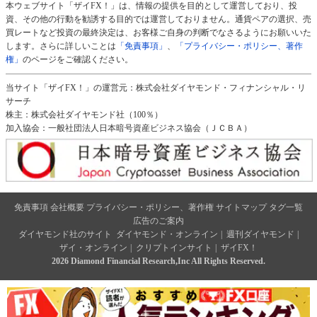
本ウェブサイト「ザイFX！」は、情報の提供を目的として運営しており、投
資、その他の行動を勧誘する目的では運営しておりません。通貨ペアの選択、売
買レートなど投資の最終決定は、お客様ご自身の判断でなさるようにお願いいた
します。さらに詳しいことは
「免責事項」
、
「プライバシー・ポリシー、著作
権」
のページをご確認ください。
当サイト「ザイFX！」の運営元：株式会社ダイヤモンド・フィナンシャル・リ
サーチ
株主：株式会社ダイヤモンド社（100％）
加入協会：一般社団法人日本暗号資産ビジネス協会（ＪＣＢＡ）
免責事項
会社概要
プライバシー・ポリシー、著作権
サイトマップ
タグ一覧
広告のご案内
ダイヤモンド社のサイト
ダイヤモンド・オンライン
|
週刊ダイヤモンド
|
ザイ・オンライン
|
クリプトインサイト
|
ザイFX！
2026 Diamond Financial Research,Inc All Rights Reserved.