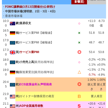
影響度)
・
FOMC議事録(3月13日開催分)公表明け
・
中国市場休場(清明節、2日・3日・4日)
・香港市場休場
10:3
+11.0
-6.73
○
豪)貿易収支
0
0億
億
16:5
×
独)
サービス業PMI【確報値】
51.8
51.8
5
17:0
×
欧)
サービス業PMI【確報値】
48.7
48.7
0
17:3
◎
英)
サービス業PMI
53.4
53.8
0
-0.2%
+0.3%
18:0
○
欧)小売売上高
[前月比/前年比]
0
-1.1%
±0.0%
+1.5%
-2.7%
19:0
△
独)
製造業受注[前月比/前年比]
0
-5.7%
-4.9%
1.00%
1.00%
20:4
◎
欧)
ECB政策金利
＆
声明発表
据え置
据え置
5
き
き
21:0
B
米)
ガイトナー財務長官の発言
要人発言
0
21:1
+20.6
+21.6
S
米)
ADP全国雇用者数