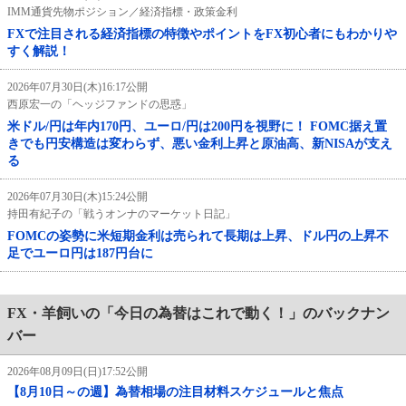
IMM通貨先物ポジション／経済指標・政策金利
FXで注目される経済指標の特徴やポイントをFX初心者にもわかりや
すく解説！
2026年07月30日(木)16:17公開
西原宏一の「ヘッジファンドの思惑」
米ドル/円は年内170円、ユーロ/円は200円を視野に！ FOMC据え置
きでも円安構造は変わらず、悪い金利上昇と原油高、新NISAが支え
る
2026年07月30日(木)15:24公開
持田有紀子の「戦うオンナのマーケット日記」
FOMCの姿勢に米短期金利は売られて長期は上昇、ドル円の上昇不
足でユーロ円は187円台に
FX・羊飼いの「今日の為替はこれで動く！」のバックナン
バー
2026年08月09日(日)17:52公開
【8月10日～の週】為替相場の注目材料スケジュールと焦点