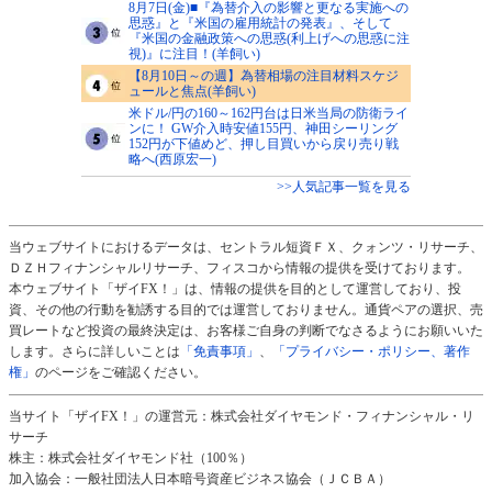
8月7日(金)■『為替介入の影響と更なる実施への
思惑』と『米国の雇用統計の発表』、そして
『米国の金融政策への思惑(利上げへの思惑に注
視)』に注目！(羊飼い)
【8月10日～の週】為替相場の注目材料スケジ
ュールと焦点(羊飼い)
米ドル/円の160～162円台は日米当局の防衛ライ
ンに！ GW介入時安値155円、神田シーリング
152円が下値めど、押し目買いから戻り売り戦
略へ(西原宏一)
>>人気記事一覧を見る
当ウェブサイトにおけるデータは、セントラル短資ＦＸ、クォンツ・リサーチ、
ＤＺＨフィナンシャルリサーチ、フィスコから情報の提供を受けております。
本ウェブサイト「ザイFX！」は、情報の提供を目的として運営しており、投
資、その他の行動を勧誘する目的では運営しておりません。通貨ペアの選択、売
買レートなど投資の最終決定は、お客様ご自身の判断でなさるようにお願いいた
します。さらに詳しいことは
「免責事項」
、
「プライバシー・ポリシー、著作
権」
のページをご確認ください。
当サイト「ザイFX！」の運営元：株式会社ダイヤモンド・フィナンシャル・リ
サーチ
株主：株式会社ダイヤモンド社（100％）
加入協会：一般社団法人日本暗号資産ビジネス協会（ＪＣＢＡ）