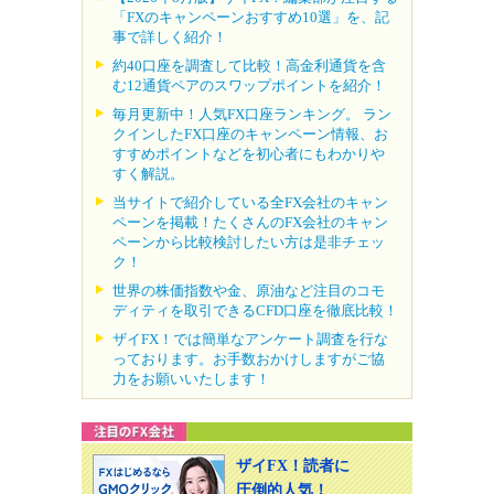
「FXのキャンペーンおすすめ10選」を、記
事で詳しく紹介！
約40口座を調査して比較！高金利通貨を含
む12通貨ペアのスワップポイントを紹介！
毎月更新中！人気FX口座ランキング。 ラン
クインしたFX口座のキャンペーン情報、お
すすめポイントなどを初心者にもわかりや
すく解説。
当サイトで紹介している全FX会社のキャン
ペーンを掲載！たくさんのFX会社のキャン
ペーンから比較検討したい方は是非チェッ
ク！
世界の株価指数や金、原油など注目のコモ
ディティを取引できるCFD口座を徹底比較！
ザイFX！では簡単なアンケート調査を行な
っております。お手数おかけしますがご協
力をお願いいたします！
ザイFX！読者に
圧倒的人気！