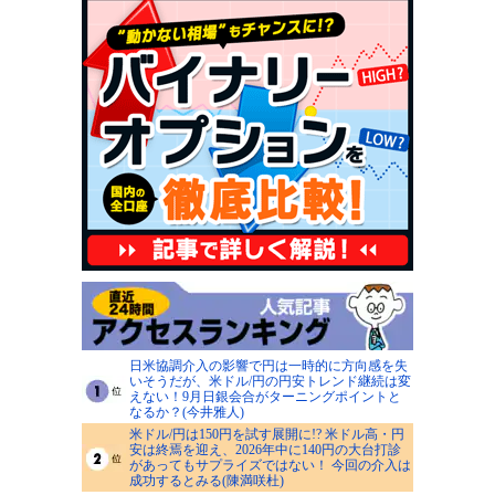
日米協調介入の影響で円は一時的に方向感を失
いそうだが、米ドル/円の円安トレンド継続は変
えない！9月日銀会合がターニングポイントと
なるか？(今井雅人)
米ドル/円は150円を試す展開に!? 米ドル高・円
安は終焉を迎え、2026年中に140円の大台打診
があってもサプライズではない！ 今回の介入は
成功するとみる(陳満咲杜)