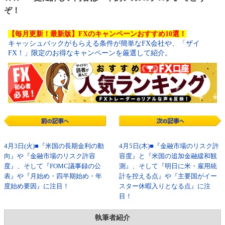
ぞ！
【毎月更新！最新版】FXのキャンペーンおすすめ10選！
キャッシュバックがもらえる条件が簡単なFX会社や、「ザイ
FX！」限定のお得なキャンペーンを厳選して紹介。
4月3日(火)■『米国の長期金利の動
4月5日(木)■『金融市場のリスク許
向』や『金融市場のリスク許容
容度』と『米国の追加金融緩和観
度』、そして『FOMC議事録の公
測』、そして『明日に米・雇用統
表』や『月始め・四半期始め・年
計を控える点』や『主要国がイー
度始め要因』に注目！
スター休暇入りとなる点』に注
目！
執筆者紹介