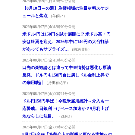
2026年08月09日(日)17時52分公開
【8月10日～の週】為替相場の注目材料スケジ
ュールと焦点
（羊飼い）
2026年08月07日(金)18時09分公開
米ドル/円は150円を試す展開に!? 米ドル高・円
安は終焉を迎え、2026年中に140円の大台打診
があってもサプライズ…
（陳満咲杜）
2026年08月07日(金)15時43分公開
口先の楽観論とは違って中東情勢は悪化し原油
反発、ドル円も158円台に戻しドル金利上昇で
の雇用統計
（持田有紀子）
2026年08月07日(金)09時11分公開
ドル円158円半ば！今晩米雇用統計→介入も一
応警戒。日銀利上げペース加速か？9月利上げ
地ならしに注目。
（ZERO）
2026年08月07日(金)06時45分公開
8月7日(金)■『為替介入の影響と更なる実施への