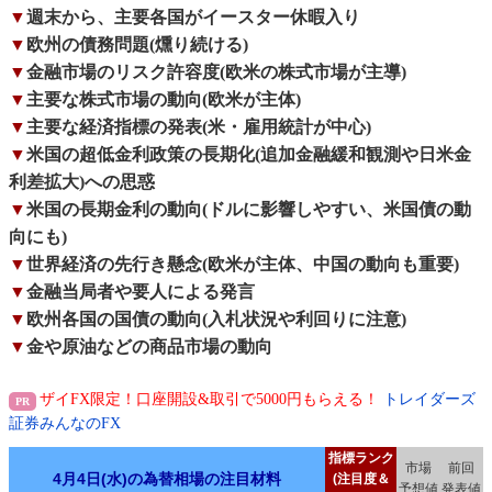
▼
週末から、主要各国がイースター休暇入り
▼
欧州の債務問題(燻り続ける)
▼
金融市場のリスク許容度(欧米の株式市場が主導)
▼
主要な株式市場の動向(欧米が主体)
▼
主要な経済指標の発表(米・雇用統計が中心)
▼
米国の超低金利政策の長期化(追加金融緩和観測や日米金
利差拡大)への思惑
▼
米国の長期金利の動向(ドルに影響しやすい、米国債の動
向にも)
▼
世界経済の先行き懸念(欧米が主体、中国の動向も重要)
▼
金融当局者や要人による発言
▼
欧州各国の国債の動向(入札状況や利回りに注意)
▼
金や原油などの商品市場の動向
ザイFX限定！口座開設&取引で5000円もらえる！
トレイダーズ
証券みんなのFX
指標ランク
市場
前回
4月4日(水)の為替相場の注目材料
(注目度＆
予想値
発表値