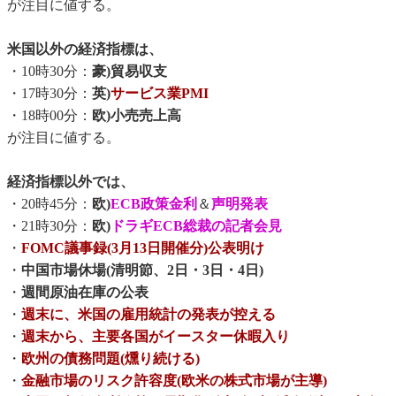
が注目に値する。
米国以外の経済指標は、
・10時30分：
豪)貿易収支
・17時30分：
英)
サービス業PMI
・18時00分：
欧)小売売上高
が注目に値する。
経済指標以外では、
・20時45分：
欧)
ECB政策金利
＆
声明発表
・21時30分：
欧)
ドラギECB総裁の記者会見
・
FOMC議事録(3月13日開催分)公表明け
・
中国市場休場(清明節、2日・3日・4日)
・
週間原油在庫の公表
・
週末に、米国の雇用統計の発表が控える
・
週末から、主要各国がイースター休暇入り
・
欧州の債務問題(燻り続ける)
・
金融市場のリスク許容度(欧米の株式市場が主導)