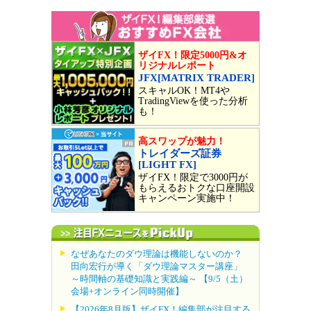
ザイFX！限定5000円&オ
リジナルレポート
JFX[MATRIX TRADER]
スキャルOK！MT4や
TradingViewを使った分析
も！
高スワップが魅力！
トレイダーズ証券
[LIGHT FX]
ザイFX！限定で3000円が
もらえるおトクな口座開設
キャンペーン実施中！
なぜあなたのダウ理論は機能しないのか？
田向宏行が導く「ダウ理論マスター講座」
～時間軸の基礎知識と実践編～ 【9/5（土）
会場+オンライン同時開催】
【2026年8月版】ザイFX！編集部が注目する