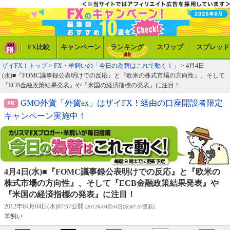
FX比較
キャンペーン
ランキング
スワップ
スプレッド
ザイFX！トップ
>
FX・羊飼いの「今日の為替はこれで動く！」
> 4月4日
(水)■『FOMC議事録公表明けでの反応』と『欧米の株式市場の方向性』、そして
『ECB金融政策結果発表』や『米国の経済指標の発表』に注目！
GMO外貨「外貨ex」はザイFX！経由の口座開設者限定
キャンペーン実施中！
4月4日(水)■『FOMC議事録公表明けでの反応』と『欧米の
株式市場の方向性』、そして『ECB金融政策結果発表』や
『米国の経済指標の発表』に注目！
2012年04月04日(水)07:57公開
[2012年04月04日(水)07:57更新]
羊飼い