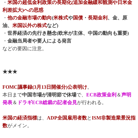
・
米国の超低金利政策の長期化(追加金融緩和観測や日米金
利差拡大)への思惑
・
他の金融市場の動向
(
米株式
や
国債
・
長期金利
、金、原
油、
米国以外の株式
など)
・
世界経済の先行き懸念(欧米が主体、中国の動向も重要)
・
金融当局者や要人による発言
などの要因に注意。
★★★
FOMC議事録(3月13日開催分)公表明け
。
本日まで
中国市場が清明節で休場
で、
ECB政策金利
＆
声明
発表
＆
ドラギECB総裁の記者会見
が行われる。
米国の経済指標
は、
ADP全国雇用者数
と
ISM非製造業景況指
数
がメイン。