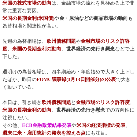
米国の株式市場の動向
は、金融市場の流れを見極める上で非
常に重要な要因。
米国の長期金利(米国債)
や
金・原油などの商品市場の動向
も
為替相場と関連性が高い。
先週の為替相場は、
欧州債務問題
や
金融市場のリスク許容
度
、
米国の長期金利の動向
、
世界経済の先行き懸念
などで上
下した。
週明けの為替相場は、四半期始め・年度始めで大きく上下し
たほか、昨日の
FOMC議事録(3月13日開催分)の公表
で大き
く動いている。
本日は、引き続き
欧州債務問題
と
金融市場のリスク許容度
、
米国の長期金利の動向
、
世界経済の先行き懸念
での方向性に
注視したい。
その他、
ECB金融政策結果発表
や
米国の経済指標の発表
、
週末に米・雇用統計の発表を控える点
にも注目。