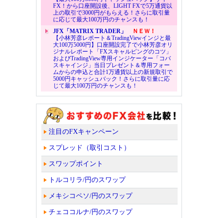
FX！から口座開設後、LIGHT FXで5万通貨以
上の取引で3000円がもらえる！さらに取引量
に応じて最大100万円のチャンスも！
JFX「MATRIX TRADER」
ＮＥＷ！
【小林芳彦レポート＆TradingViewインジと最
大100万5000円】口座開設完了で小林芳彦オリ
ジナルレポート「FXスキャルピングのコツ」
およびTradingView専用インジケーター「コバ
スキャインジ」当日プレゼント＆専用フォー
ムからの申込と合計1万通貨以上の新規取引で
5000円キャッシュバック！さらに取引量に応
じて最大100万円のチャンスも！
注目のFXキャンペーン
スプレッド（取引コスト）
スワップポイント
トルコリラ/円のスワップ
メキシコペソ/円のスワップ
チェココルナ/円のスワップ