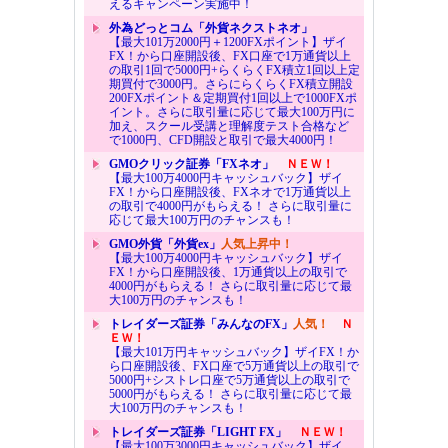
えるキャンペーン実施中！
外為どっとコム「外貨ネクストネオ」
【最大101万2000円＋1200FXポイント】ザイ
FX！から口座開設後、FX口座で1万通貨以上
の取引1回で5000円+らくらくFX積立1回以上定
期買付で3000円。さらにらくらくFX積立開設
200FXポイント＆定期買付1回以上で1000FXポ
イント。さらに取引量に応じて最大100万円に
加え、スクール受講と理解度テスト合格など
で1000円、CFD開設と取引で最大4000円！
GMOクリック証券「FXネオ」
ＮＥＷ！
【最大100万4000円キャッシュバック】ザイ
FX！から口座開設後、FXネオで1万通貨以上
の取引で4000円がもらえる！ さらに取引量に
応じて最大100万円のチャンスも！
GMO外貨「外貨ex」
人気上昇中！
【最大100万4000円キャッシュバック】ザイ
FX！から口座開設後、1万通貨以上の取引で
4000円がもらえる！ さらに取引量に応じて最
大100万円のチャンスも！
トレイダーズ証券「みんなのFX」
人気！
Ｎ
ＥＷ！
【最大101万円キャッシュバック】ザイFX！か
ら口座開設後、FX口座で5万通貨以上の取引で
5000円+シストレ口座で5万通貨以上の取引で
5000円がもらえる！ さらに取引量に応じて最
大100万円のチャンスも！
トレイダーズ証券「LIGHT FX」
ＮＥＷ！
【最大100万3000円キャッシュバック】ザイ