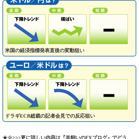
米国の経済指標発表直後の変動狙い
ドラギECB総裁の記者会見での反応狙い
★☆>>>更に詳しい内容は『羊飼いのFXブログ』でどう