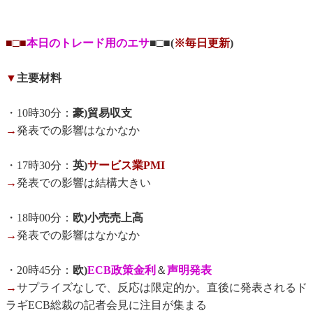
■□■
本日のトレード用のエサ
■□■(
※毎日更新
)
▼
主要材料
・10時30分：
豪)貿易収支
→
発表での影響はなかなか
・17時30分：
英)
サービス業PMI
→
発表での影響は結構大きい
・18時00分：
欧)小売売上高
→
発表での影響はなかなか
・20時45分：
欧)
ECB政策金利
＆
声明発表
→
サプライズなしで、反応は限定的か。直後に発表されるド
ラギECB総裁の記者会見に注目が集まる