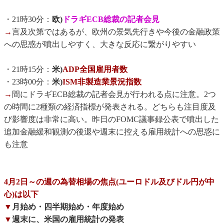
・21時30分：
欧)
ドラギECB総裁の記者会見
→
言及次第ではあるが、欧州の景気先行きや今後の金融政策
への思惑が噴出しやすく、大きな反応に繋がりやすい
・21時15分：
米)
ADP全国雇用者数
・23時00分：
米)
ISM非製造業景況指数
→
間にドラギECB総裁の記者会見が行われる点に注意。2つ
の時間に2種類の経済指標が発表される。どちらも注目度及
び影響度は非常に高い。昨日のFOMC議事録公表で噴出した
追加金融緩和観測の後退や週末に控える雇用統計への思惑に
も注意
4月2日～の週の為替相場の焦点(ユーロドル及びドル円が中
心)は以下
▼
月始め・四半期始め・年度始め
▼
週末に、米国の雇用統計の発表