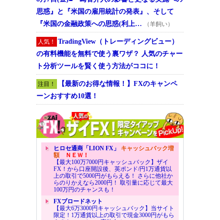
思惑』と『米国の雇用統計の発表』、そして
『米国の金融政策への思惑(利上…
（羊飼い）
TradingView（トレーディングビュー）
人気！
の有料機能を無料で使う裏ワザ？ 人気のチャー
ト分析ツールを賢く使う方法がココに！
【最新のお得な情報！】FXのキャンペ
注目！
ーンおすすめ10選！
ヒロセ通商「LION FX」
キャッシュバック増
額
ＮＥＷ！
【最大100万7000円キャッシュバック】ザイ
FX！から口座開設後、英ポンド/円1万通貨以
上の取引で5000円がもらえる！ さらに他社か
らのりかえなら2000円！ 取引量に応じて最大
100万円のチャンスも！
FXブロードネット
【最大6万3000円キャッシュバック】当サイト
限定！1万通貨以上の取引で現金3000円がもら