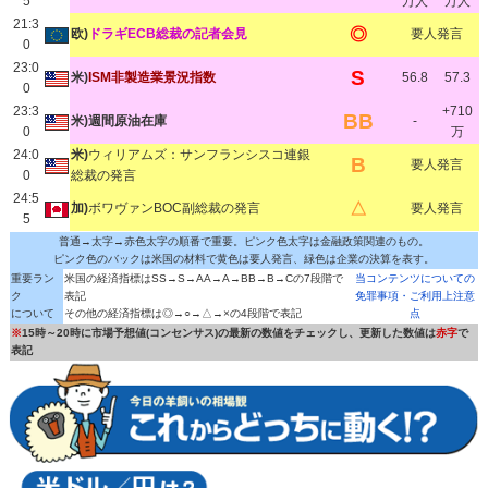
5
万人
万人
21:3
◎
欧)
ドラギECB総裁の記者会見
要人発言
0
23:0
S
米)
ISM非製造業景況指数
56.8
57.3
0
23:3
+710
BB
米)週間原油在庫
-
0
万
24:0
米)
ウィリアムズ：サンフランシスコ連銀
B
要人発言
0
総裁の発言
24:5
△
加)
ボワヴァンBOC副総裁の発言
要人発言
5
普通→太字→赤色太字の順番で重要。ピンク色太字は金融政策関連のもの。
ピンク色のバックは米国の材料で黄色は要人発言、緑色は企業の決算を表す。
重要ラン
米国の経済指標はSS→S→AA→A→BB→B→Cの7段階で
当コンテンツについての
ク
表記
免罪事項・ご利用上注意
について
その他の経済指標は◎→○→△→×の4段階で表記
点
※
15時～20時に市場予想値(コンセンサス)の最新の数値をチェックし、更新した数値は
赤字
で
表記