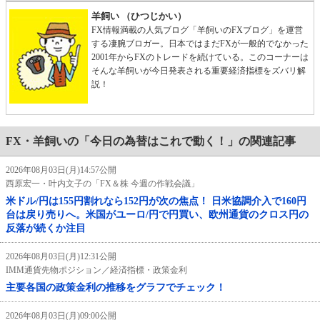
羊飼い （ひつじかい）
FX情報満載の人気ブログ「羊飼いのFXブログ」を運営
する凄腕ブロガー。日本ではまだFXが一般的でなかった
2001年からFXのトレードを続けている。このコーナーは
そんな羊飼いが今日発表される重要経済指標をズバリ解
説！
FX・羊飼いの「今日の為替はこれで動く！」の関連記事
2026年08月03日(月)14:57公開
西原宏一・叶内文子の「FX＆株 今週の作戦会議」
米ドル/円は155円割れなら152円が次の焦点！ 日米協調介入で160円
台は戻り売りへ。米国がユーロ/円で円買い、欧州通貨のクロス円の
反落が続くか注目
2026年08月03日(月)12:31公開
IMM通貨先物ポジション／経済指標・政策金利
主要各国の政策金利の推移をグラフでチェック！
2026年08月03日(月)09:00公開