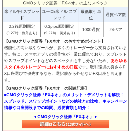
GMOクリック証券「FXネオ」の主なスペック
米ドル/円 スプレッ
ユーロ/米ドル スプ
最低取引単
通貨ペア数
ド
レッド
位
0.2銭原則固定
0.3pips原則固定
1000通貨
24ペア
(9-27時・例外あり)
(9-27時・例外あり)
【GMOクリック証券「FXネオ」のおすすめポイント】
機能性の高い取引ツールが、多くのトレーダーから支持されていま
す。特に、スマホアプリの操作性が非常に優れており、スプレッド
やスワップポイントなどのスペック面も申し分ないため、
あらゆる
スタイルのトレーダーにおすすめの口座
です。取引環境の良さをF
X口座選びで優先するなら、選択肢から外せないFX口座と言えま
す。
【GMOクリック証券「FXネオ」の関連記事】
■GMOクリック証券「FXネオ」のメリット・デメリットを解説！
スプレッド、スワップポイントなどの他社との比較、キャンペーン
情報や口座開設までの時間、必要書類も紹介！
▼GMOクリック証券「FXネオ」▼