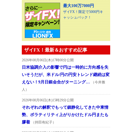
最大100万7000円
ザイFX！限定で5000円キ
ャッシュバック！
ザイFX！最新＆おすすめ記事
2026年08月06日(木)17時00分公開
日米協調介入の影響で円は一時的に方向感を失
いそうだが、米ドル/円の円安トレンド継続は変
えない！9月日銀会合がターニング…
（今井雅
人）
2026年08月06日(木)15時29分公開
それぞれの解釈でもって鎮静化してきた中東情
勢、ボラティリティ上がりかけたドル円またも
膠着
（持田有紀子）