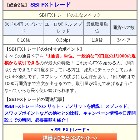
SBI FXトレード
【総合2位】
SBI FXトレードの主なスペック
米ドル/円 スプレッ
ユーロ/米ドル スプ
最低取引単
通貨ペア数
ド
レッド
位
0.18銭
0.3pips
1通貨
34ペア
【SBI FXトレードのおすすめポイント】
すべての通貨ペアを
「1通貨」単位、一般的なFX口座の1/1000の規
模から取引できる
のが最大の特徴！ これからFXを始める人、少額
取引ができるFX口座を探している方は、絶対にチェックしておき
たいFX会社です。スプレッドの狭さにも定評があり、1回の取引で
1000万通貨まで注文が出せるので、取引量が増えて稼げるように
なってからも長く使い続けられます。
【SBI FXトレードの関連記事】
■SBI FXトレードのメリット・デメリットを解説！ スプレッド、
スワップポイントなどの他社との比較、キャンペーン情報や口座開
設までの時間、必要書類も紹介！
▼SBI FXトレード▼