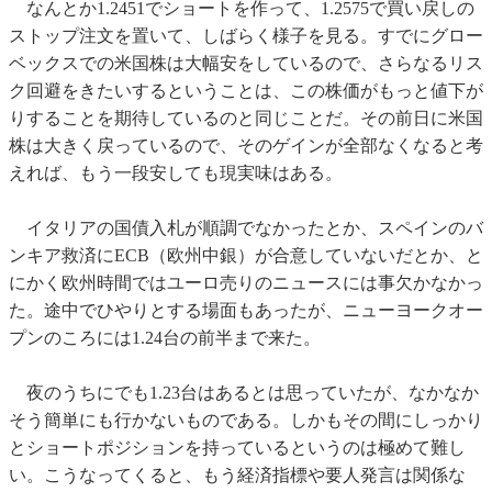
なんとか1.2451でショートを作って、1.2575で買い戻しの
ストップ注文を置いて、しばらく様子を見る。すでにグロー
ベックスでの米国株は大幅安をしているので、さらなるリス
ク回避をきたいするということは、この株価がもっと値下が
りすることを期待しているのと同じことだ。その前日に米国
株は大きく戻っているので、そのゲインが全部なくなると考
えれば、もう一段安しても現実味はある。
イタリアの国債入札が順調でなかったとか、スペインのバ
ンキア救済にECB（欧州中銀）が合意していないだとか、と
にかく欧州時間ではユーロ売りのニュースには事欠かなかっ
た。途中でひやりとする場面もあったが、ニューヨークオー
プンのころには1.24台の前半まで来た。
夜のうちにでも1.23台はあるとは思っていたが、なかなか
そう簡単にも行かないものである。しかもその間にしっかり
とショートポジションを持っているというのは極めて難し
い。こうなってくると、もう経済指標や要人発言は関係な