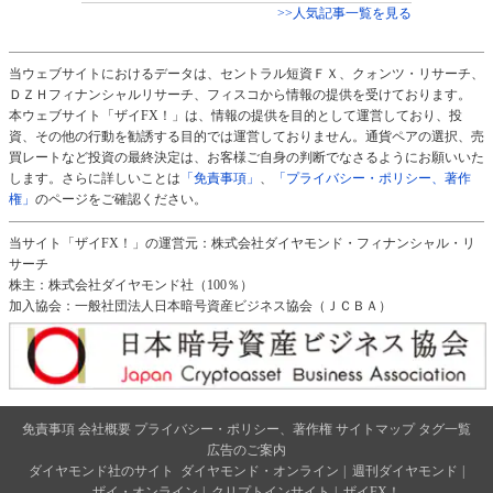
>>人気記事一覧を見る
当ウェブサイトにおけるデータは、セントラル短資ＦＸ、クォンツ・リサーチ、
ＤＺＨフィナンシャルリサーチ、フィスコから情報の提供を受けております。
本ウェブサイト「ザイFX！」は、情報の提供を目的として運営しており、投
資、その他の行動を勧誘する目的では運営しておりません。通貨ペアの選択、売
買レートなど投資の最終決定は、お客様ご自身の判断でなさるようにお願いいた
します。さらに詳しいことは
「免責事項」
、
「プライバシー・ポリシー、著作
権」
のページをご確認ください。
当サイト「ザイFX！」の運営元：株式会社ダイヤモンド・フィナンシャル・リ
サーチ
株主：株式会社ダイヤモンド社（100％）
加入協会：一般社団法人日本暗号資産ビジネス協会（ＪＣＢＡ）
免責事項
会社概要
プライバシー・ポリシー、著作権
サイトマップ
タグ一覧
広告のご案内
ダイヤモンド社のサイト
ダイヤモンド・オンライン
|
週刊ダイヤモンド
|
ザイ・オンライン
|
クリプトインサイト
|
ザイFX！