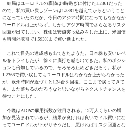
結局はユーロドルの底値は4時過ぎに付けた1.2361だった
ので、私の買い戻しゾーンは1.2381を越えてからということ
になっていたのだが、今日のアジア時間になってもなかなか
ユーロドルは上がらず。しかしアジア時間でさらなるリスク
回避が出てしまい、株価は安値突っ込みをした上に、米国債
も時間外取引で1.593%まで買い進まれた。
これで目先の達成感も出てきたようだ。日本株も安いレベ
ルをトライしたが、徐々に底打ち感も出てきた。私のポジシ
ョンも倍加しているので、そろそろ止めどきだろう。私が
1.2368で買い戻してもユーロドルはなかなか上がらなかった
が、欧州時間が近づくと1.24台を回復。ここまで戻ってきて
も、また落ちるのだろうなと思いながらネクストチャンスを
待つことにした。
今晩はADPの雇用指数が注目される。15万人くらいの増
加が見込まれているが、結果が良ければ良いでドル買いにな
ってユーロドルが下がりそうだし、悪ければリスク回避とな