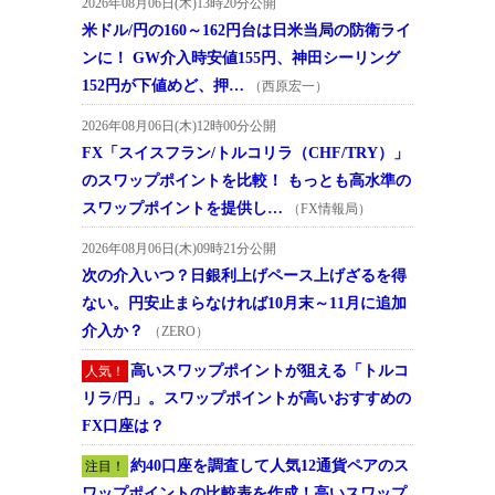
2026年08月06日(木)13時20分公開
米ドル/円の160～162円台は日米当局の防衛ライ
ンに！ GW介入時安値155円、神田シーリング
152円が下値めど、押…
（西原宏一）
2026年08月06日(木)12時00分公開
FX「スイスフラン/トルコリラ（CHF/TRY）」
のスワップポイントを比較！ もっとも高水準の
スワップポイントを提供し…
（FX情報局）
2026年08月06日(木)09時21分公開
次の介入いつ？日銀利上げペース上げざるを得
ない。円安止まらなければ10月末～11月に追加
介入か？
（ZERO）
高いスワップポイントが狙える「トルコ
人気！
リラ/円」。スワップポイントが高いおすすめの
FX口座は？
約40口座を調査して人気12通貨ペアのス
注目！
ワップポイントの比較表を作成！高いスワップ