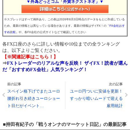
▼外為どっとコム「外貨ネクストネオ」▼
※スプレッドはすべて例外あり。この表は2026年8月3日時点のデータをもとに作成している
ため、最新の情報とは異なっている場合があります。最新の情報はザイFX！の
「FX会社おす
すめ比較」
や、各FX会社の公式サイトなどで確認してください
各FX口座のさらに詳しい情報や10位までの全ランキング
は、以下よりご覧ください。
【※関連記事はこちら！】
⇒
FXトレーダーのリアルな声を反映！ ザイFX！読者が選ん
だ「おすすめFX会社」人気ランキング！
前の記事
次の記事
スペイン格下げでまたユーロ
ユーロ円ついに安値を更新！
腰折れ引き続きユーロショー
すっかり暗いムードで迎える
ト目だがイベント…
雇用統計
■持田有紀子の「戦うオンナのマーケット日記」の最新記事