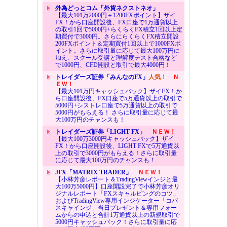
外為どっとコム「外貨ネクストネオ」
【最大101万2000円＋1200FXポイント】ザイ
FX！から口座開設後、FX口座で1万通貨以上
の取引1回で5000円+らくらくFX積立1回以上定
期買付で3000円。さらにらくらくFX積立開設
200FXポイント＆定期買付1回以上で1000FXポ
イント。さらに取引量に応じて最大100万円に
加え、スクール受講と理解度テスト合格など
で1000円、CFD開設と取引で最大4000円！
トレイダーズ証券「みんなのFX」
人気！
Ｎ
ＥＷ！
【最大101万円キャッシュバック】ザイFX！か
ら口座開設後、FX口座で5万通貨以上の取引で
5000円+シストレ口座で5万通貨以上の取引で
5000円がもらえる！ さらに取引量に応じて最
大100万円のチャンスも！
トレイダーズ証券「LIGHT FX」
ＮＥＷ！
【最大100万3000円キャッシュバック】ザイ
FX！から口座開設後、LIGHT FXで5万通貨以
上の取引で3000円がもらえる！さらに取引量
に応じて最大100万円のチャンスも！
JFX「MATRIX TRADER」
ＮＥＷ！
【小林芳彦レポート＆TradingViewインジと最
大100万5000円】口座開設完了で小林芳彦オリ
ジナルレポート「FXスキャルピングのコツ」
およびTradingView専用インジケーター「コバ
スキャインジ」当日プレゼント＆専用フォー
ムからの申込と合計1万通貨以上の新規取引で
5000円キャッシュバック！さらに取引量に応