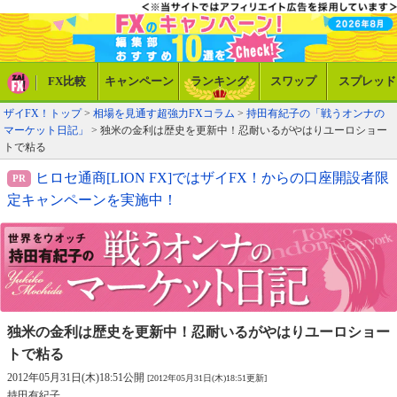
FX比較
キャンペーン
ランキング
スワップ
スプレッド
ザイFX！トップ
>
相場を見通す超強力FXコラム
>
持田有紀子の「戦うオンナの
マーケット日記」
> 独米の金利は歴史を更新中！忍耐いるがやはりユーロショー
トで粘る
ヒロセ通商[LION FX]ではザイFX！からの口座開設者限
定キャンペーンを実施中！
独米の金利は歴史を更新中！
忍耐いるがやはりユーロショー
トで粘る
2012年05月31日(木)18:51公開
[2012年05月31日(木)18:51更新]
持田有紀子