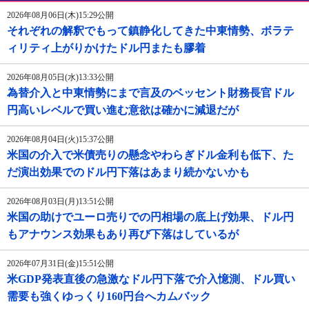
2026年08月06日(木)15:29公開
それぞれの解釈でもって鎮静化してきた中東情勢、ボラテ
ィリティ上がりかけたドル円またも膠着
2026年08月05日(水)13:33公開
為替介入と中東情勢にまで言及のベッセント財務長官ドル
円高いレベルで買い進む意欲は確かに減退だが
2026年08月04日(火)15:37公開
米国の介入で米債売りの懸念やわらぎドル金利も低下、た
だ演出効果でのドル円下落はあまり続かないかも
2026年08月03日(月)13:51公開
米国の助けでユーロ売りでの円相場の底上げ効果、ドル円
もアナウンス効果もあり再び下落はしているが
2026年07月31日(金)15:51公開
米GDP発表直後の急激なドル円下落で介入憶測、ドル買い
需要も強くゆっくり160円台へカムバック