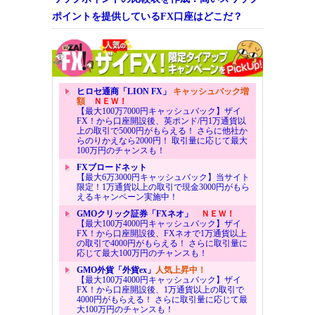
ポイントを提供しているFX口座はどこだ？
ヒロセ通商「LION FX」
キャッシュバック増
額
ＮＥＷ！
【最大100万7000円キャッシュバック】ザイ
FX！から口座開設後、英ポンド/円1万通貨以
上の取引で5000円がもらえる！ さらに他社か
らのりかえなら2000円！ 取引量に応じて最大
100万円のチャンスも！
FXブロードネット
【最大6万3000円キャッシュバック】当サイト
限定！1万通貨以上の取引で現金3000円がもら
えるキャンペーン実施中！
GMOクリック証券「FXネオ」
ＮＥＷ！
【最大100万4000円キャッシュバック】ザイ
FX！から口座開設後、FXネオで1万通貨以上
の取引で4000円がもらえる！ さらに取引量に
応じて最大100万円のチャンスも！
GMO外貨「外貨ex」
人気上昇中！
【最大100万4000円キャッシュバック】ザイ
FX！から口座開設後、1万通貨以上の取引で
4000円がもらえる！ さらに取引量に応じて最
大100万円のチャンスも！