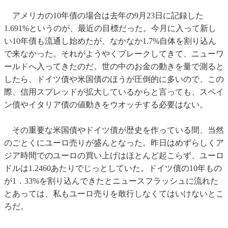
アメリカの10年債の場合は去年の9月23日に記録した
1.691%というのが、最近の目標だった。今月に入って新し
い10年債も流通し始めたが、なかなか1.7%自体を割り込ん
で来なかった。それがようやくブレークしてきて、ニューワ
ールドへ入ってきたのだ。世の中のお金の動きを量で測ると
したら、ドイツ債や米国債のほうが圧倒的に多いので、この
際、信用スプレッドが拡大しているからと言っても、スペイ
ン債やイタリア債の値動きをウオッチする必要はない。
その重要な米国債やドイツ債が歴史を作っている間、当然
のごとくにユーロ売りが盛んとなった。昨日はめずらしくア
ジア時間でのユーロの買い上げはほとんど起こらず、ユーロ
ドルは1.2460あたりでじっとしていた。ドイツ債の10年もの
が1．33%を割り込んできたとニュースフラッシュに流れた
とあっては、私もユーロ売りを敢行しなくてはいけないとこ
ろだ。