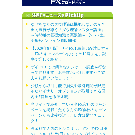
なぜあなたのダウ理論は機能しないのか？
田向宏行が導く「ダウ理論マスター講座」
～時間軸の基礎知識と実践編～ 【9/5（土）
会場+オンライン同時開催】
【2026年8月版】ザイFX！編集部が注目する
「FXのキャンペーンおすすめ10選」を、記
事で詳しく紹介！
ザイFX！では簡単なアンケート調査を行な
っております。お手数おかけしますがご協
力をお願いいたします！
少額から取引可能で損失や取引時間が限定
的なバイナリーオプションが取引できる国
内全7口座を徹底比較。
当サイトで紹介している全FX会社のキャン
ペーンを掲載！たくさんのFX会社のキャン
ペーンから比較検討したい方は是非チェッ
ク！
高金利で人気のトルコリラ。 約30のFX口座
の「トルコリラ/円」のスワップポイントを