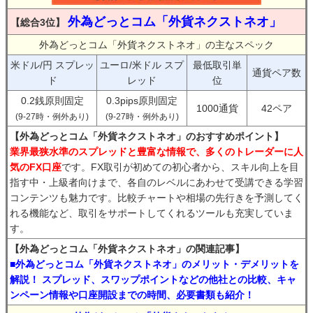
外為どっとコム「外貨ネクストネオ」
【総合3位】
外為どっとコム「外貨ネクストネオ」の主なスペック
米ドル/円 スプレッ
ユーロ/米ドル スプ
最低取引単
通貨ペア数
ド
レッド
位
0.2銭原則固定
0.3pips原則固定
1000通貨
42ペア
(9-27時・例外あり)
(9-27時・例外あり)
【外為どっとコム「外貨ネクストネオ」のおすすめポイント】
業界最狭水準のスプレッドと豊富な情報で、多くのトレーダーに人
気のFX口座
です。FX取引が初めての初心者から、スキル向上を目
指す中・上級者向けまで、各自のレベルにあわせて受講できる学習
コンテンツも魅力です。比較チャートや相場の先行きを予測してく
れる機能など、取引をサポートしてくれるツールも充実していま
す。
【外為どっとコム「外貨ネクストネオ」の関連記事】
■外為どっとコム「外貨ネクストネオ」のメリット・デメリットを
解説！ スプレッド、スワップポイントなどの他社との比較、キャ
ンペーン情報や口座開設までの時間、必要書類も紹介！