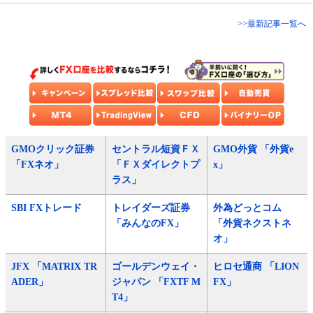
>>最新記事一覧へ
GMOクリック証券
セントラル短資ＦＸ
GMO外貨 「外貨e
「FXネオ」
「ＦＸダイレクトプ
x」
ラス」
SBI FXトレード
トレイダーズ証券
外為どっとコム
「みんなのFX」
「外貨ネクストネ
オ」
JFX 「MATRIX TR
ゴールデンウェイ・
ヒロセ通商 「LION
ADER」
ジャパン 「FXTF M
FX」
T4」