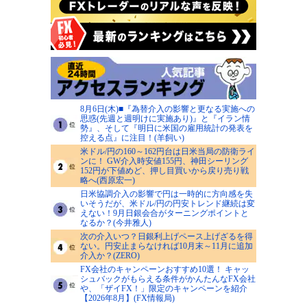
8月6日(木)■『為替介入の影響と更なる実施への
思惑(先週と週明けに実施あり)』と『イラン情
勢』、そして『明日に米国の雇用統計の発表を
控える点』に注目！(羊飼い)
米ドル/円の160～162円台は日米当局の防衛ライ
ンに！ GW介入時安値155円、神田シーリング
152円が下値めど、押し目買いから戻り売り戦
略へ(西原宏一)
日米協調介入の影響で円は一時的に方向感を失
いそうだが、米ドル/円の円安トレンド継続は変
えない！9月日銀会合がターニングポイントと
なるか？(今井雅人)
次の介入いつ？日銀利上げペース上げざるを得
ない。円安止まらなければ10月末～11月に追加
介入か？(ZERO)
FX会社のキャンペーンおすすめ10選！ キャッ
シュバックがもらえる条件がかんたんなFX会社
や、「ザイFX！」限定のキャンペーンを紹介
【2026年8月】(FX情報局)