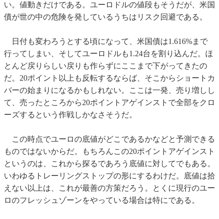
い。値動きだけである。ユーロドルの値段もそうだが、米国
債が世の中の危険を発しているうちはリスク回避である。
日付も変わろうとする頃になって、米国債は1.616%まで
行ってしまい、そしてユーロドルも1.24台を割り込んだ。ほ
とんど戻りらしい戻りも作らずにここまで下がってきたの
だ。20ポイント以上も反転するならば、そこからショートカ
バーの始まりになるかもしれない。ここは一発、売り増しし
て、売ったところから20ポイントアゲインストで全部をクロ
ーズするという作戦しかなさそうだ。
この時点でユーロの底値がどこであるかなどと予測できる
ものではないからだ。もちろんこの20ポイントアゲインスト
というのは、これから探るであろう底値に対してでもある。
いわゆるトレーリングストップの形にするわけだ。底値は拾
えない以上は、これが最善の方策だろう。とくに現行のユー
ロのフレッシュゾーンをやっている場合は特にである。