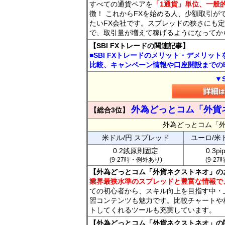
すべての通貨ペアを
「1通貨」単位、一般的
徴！ これからFXを始める人、少額取引が
たいFX会社です。スプレッドの狭さにも定
で、取引量が増えて稼げるようになってか
【SBI FXトレードの関連記事】
■SBI FXトレードのメリット・デメリッ
比較、キャンペーン情報や口座開設までの
▼
外為どっとコム「外貨
【総合3位】
外為どっとコム「
米ドル/円 スプレッド
ユーロ/米
0.2銭原則固定
0.3p
(9-27時・例外あり)
(9-2
【外為どっとコム「外貨ネクストネオ」の
業界最狭水準のスプレッドと豊富な情報で
ての初心者から、スキル向上を目指す中・
習コンテンツも魅力です。比較チャートや
トしてくれるツールも充実しています。
【外為どっとコム「外貨ネクストネオ」の