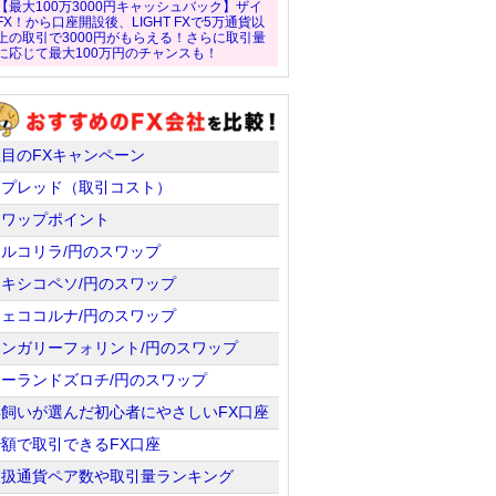
【最大100万3000円キャッシュバック】ザイ
FX！から口座開設後、LIGHT FXで5万通貨以
上の取引で3000円がもらえる！さらに取引量
に応じて最大100万円のチャンスも！
注目のFXキャンペーン
スプレッド（取引コスト）
スワップポイント
トルコリラ/円のスワップ
メキシコペソ/円のスワップ
チェココルナ/円のスワップ
ハンガリーフォリント/円のスワップ
ポーランドズロチ/円のスワップ
羊飼いが選んだ初心者にやさしいFX口座
少額で取引できるFX口座
取扱通貨ペア数や取引量ランキング