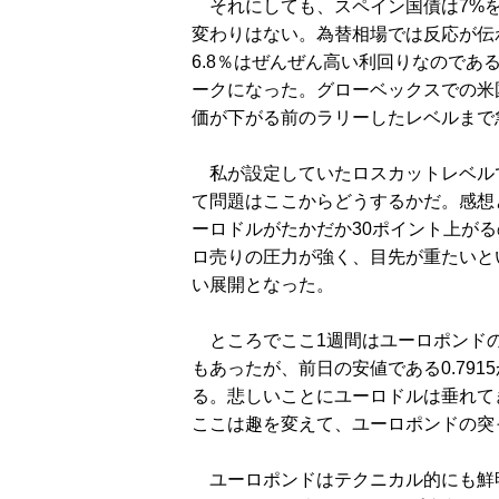
それにしても、スペイン国債は7%を
変わりはない。為替相場では反応が伝わ
6.8％はぜんぜん高い利回りなので
ークになった。グローベックスでの米
価が下がる前のラリーしたレベルまで
私が設定していたロスカットレベルであ
て問題はここからどうするかだ。感想
ーロドルがたかだか30ポイント上が
ロ売りの圧力が強く、目先が重たいと
い展開となった。
ところでここ1週間はユーロポンドの
もあったが、前日の安値である0.79
る。悲しいことにユーロドルは垂れて
ここは趣を変えて、ユーロポンドの突
ユーロポンドはテクニカル的にも鮮