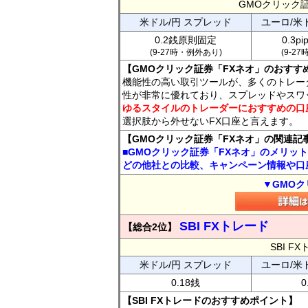
GMOクリック
米ドル/円 スプレッド
ユーロ/米
0.2銭原則固定
0.3p
(9-27時・例外あり)
(9-2
【GMOクリック証券「FXネオ」のおすす
機能性の高い取引ツールが、多くのトレー
性が非常に優れており、スプレッドやスワ
ゆるスタイルのトレーダーにおすすめの口
選択肢から外せないFX口座と言えます。
【GMOクリック証券「FXネオ」の関連記
■GMOクリック証券「FXネオ」のメリッ
どの他社との比較、キャンペーン情報や口
▼GMOク
SBI FXトレード
【総合2位】
SBI 
米ドル/円 スプレッド
ユーロ/米
0.18銭
0
【SBI FXトレードのおすすめポイント】