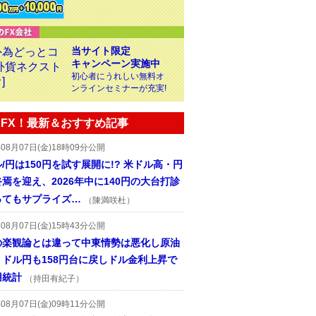
当サイト限定
キャンペーン実施中
初心者にうれしい無料オ
ンラインセミナーが充実!
FX！最新＆おすすめ記事
年08月07日(金)18時09分公開
/円は150円を試す展開に!? 米ドル高・円
焉を迎え、2026年中に140円の大台打診
ってもサプライズ…
（陳満咲杜）
年08月07日(金)15時43分公開
の楽観論とは違って中東情勢は悪化し原油
、ドル円も158円台に戻しドル金利上昇で
用統計
（持田有紀子）
年08月07日(金)09時11分公開