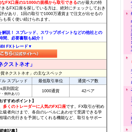
なFX口座の1/1000の規模から取引できる
のが最大の特
できるFX口座を探している方は、絶対にチェックしておき
評があり、1回の取引で1000万通貨まで注文が出せるの
らも長く使い続けられます。
トを解説！ スプレッド、スワップポイントなどの他社との
時間、必要書類も紹介！
SBI FXトレード▼
ネクストネオ」
外貨ネクストネオ」の主なスペック
ドル スプレッド
最低取引単位
通貨ペア数
ips原則固定
1000通貨
42ペア
7時・例外あり)
おすすめポイント】
、多くのトレーダーに人気のFX口座
です。FX取引が初め
上級者向けまで、各自のレベルにあわせて受講できる学
相場の先行きを予測してくれる機能など、取引をサポー
関連記事】