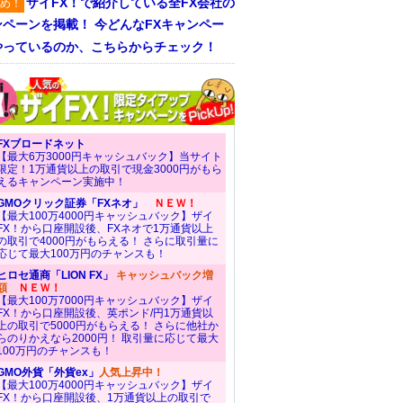
ザイFX！で紹介している全FX会社の
め！
ンペーンを掲載！ 今どんなFXキャンペー
やっているのか、こちらからチェック！
FXブロードネット
【最大6万3000円キャッシュバック】当サイト
限定！1万通貨以上の取引で現金3000円がもら
えるキャンペーン実施中！
GMOクリック証券「FXネオ」
ＮＥＷ！
【最大100万4000円キャッシュバック】ザイ
FX！から口座開設後、FXネオで1万通貨以上
の取引で4000円がもらえる！ さらに取引量に
応じて最大100万円のチャンスも！
ヒロセ通商「LION FX」
キャッシュバック増
額
ＮＥＷ！
【最大100万7000円キャッシュバック】ザイ
FX！から口座開設後、英ポンド/円1万通貨以
上の取引で5000円がもらえる！ さらに他社か
らのりかえなら2000円！ 取引量に応じて最大
100万円のチャンスも！
GMO外貨「外貨ex」
人気上昇中！
【最大100万4000円キャッシュバック】ザイ
FX！から口座開設後、1万通貨以上の取引で