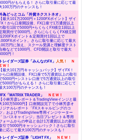
4000円がもらえる！ さらに取引量に応じて最
大100万円のチャンスも！
外為どっとコム「外貨ネクストネオ」
【最大101万2000円＋1200FXポイント】ザイ
FX！から口座開設後、FX口座で1万通貨以上
の取引1回で5000円+らくらくFX積立1回以上
定期買付で3000円。さらにらくらくFX積立開
設200FXポイント＆定期買付1回以上で
1000FXポイント。さらに取引量に応じて最大
100万円に加え、スクール受講と理解度テスト
合格などで1000円、CFD開設と取引で最大
4000円！
トレイダーズ証券「みんなのFX」
人気！
Ｎ
ＥＷ！
【最大101万円キャッシュバック】ザイFX！
から口座開設後、FX口座で5万通貨以上の取引
で5000円+シストレ口座で5万通貨以上の取引
で5000円がもらえる！ さらに取引量に応じて
最大100万円のチャンスも！
JFX「MATRIX TRADER」
ＮＥＷ！
【小林芳彦レポート＆TradingViewインジと最
大100万5000円】口座開設完了で小林芳彦オ
リジナルレポート「FXスキャルピングのコ
ツ」およびTradingView専用インジケーター
「コバスキャインジ」当日プレゼント＆専用
フォームからの申込と合計1万通貨以上の新規
取引で5000円キャッシュバック！さらに取引
量に応じて最大100万円のチャンスも！
トレイダーズ証券「LIGHT FX」
ＮＥＷ！