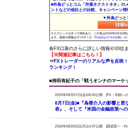
■外為どっとコム「外貨ネクストネオ」の
ントなどの他社との比較、キャンペーン情
▼外為どっと
※スプレッドはすべて例外あり。この表は2026年8月3日
ます。最新の情報はザイFX！の
「FX会社おすすめ比較」
や
各FX口座のさらに詳しい情報や10
【※関連記事はこちら！】
⇒
FXトレーダーのリアルな声を反映！
ランキング！
■持田有紀子の「戦うオンナのマーケ
2026年08月07日(金)06:45公開 [FX・
8月7日(金)■『為替介入の影響と
表』、そして『米国の金融政策への
2026年08月03日(月)14:57公開 [西原宏一