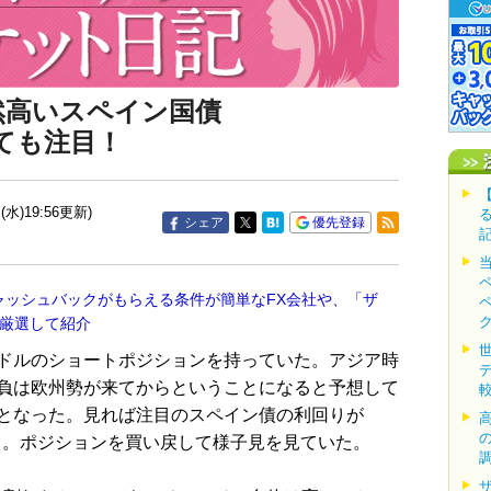
然高いスペイン国債
ても注目！
(水)19:56更新)
シェア
優先登録
ャッシュバックがもらえる条件が簡単なFX会社や、「ザ
を厳選して紹介
ドルのショートポジションを持っていた。アジア時
負は欧州勢が来てからということになると予想して
となった。見れば注目のスペイン債の利回りが
ある。ポジションを買い戻して様子見を見ていた。