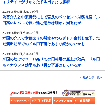
ィリティ上がりかけたドル円またも膠着
2026年08月05日(水)13:33公開
為替介入と中東情勢にまで言及のベッセント財務長官ドル
円高いレベルで買い進む意欲は確かに減退だが
2026年08月04日(火)15:37公開
米国の介入で米債売りの懸念やわらぎドル金利も低下、た
だ演出効果でのドル円下落はあまり続かないかも
2026年08月03日(月)13:51公開
米国の助けでユーロ売りでの円相場の底上げ効果、ドル円
もアナウンス効果もあり再び下落はしているが
>>最新記事一覧へ