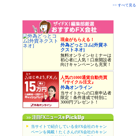
>> すべて見る
現金がもらえる！
外為どっとコム[外貨ネ
クストネオ]
無料オンラインセミナーは
初心者に人気！口座開設者
向けキャンペーンも充実！
人気の1000通貨自動売買
『iサイクル注文』
外為オンライン
当サイトからの口座申込者
限定！条件達成で特別に
3000円プレゼント！
当サイトで紹介している全FX会社のキャン
ペーンを掲載！たくさんのFX会社のキャン