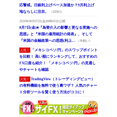
応警戒。日銀利上げペース加速か？9月利上げ
地ならしに注目。
（ZERO）
2026年08月07日(金)06時45分公開
8月7日(金)■『為替介入の影響と更なる実施への
思惑』と『米国の雇用統計の発表』、そして
『米国の金融政策への思惑(利上…
（羊飼い）
「メキシコペソ/円」のスワップポイント
人気！
を比較！ 高い順にランキングして、おすすめの
FX口座も紹介！ 「メキシコペソ/円」の見通し
やチャートも確認
TradingView（トレーディングビュー）
人気！
の有料機能を無料で使う裏ワザ？ 人気のチャー
ト分析ツールを賢く使う方法がココに！