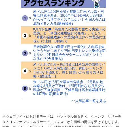
米ドル/円は150円を試す展開に!? 米ドル高・円
安は終焉を迎え、2026年中に140円の大台打診
があってもサプライズではない！ 今回の介入は
成功するとみる(陳満咲杜)
8月7日(金)■『為替介入の影響と更なる実施への
思惑』と『米国の雇用統計の発表』、そして
『米国の金融政策への思惑(利上げへの思惑に注
視)』に注目！(羊飼い)
日米協調介入の影響で円は一時的に方向感を失
いそうだが、米ドル/円の円安トレンド継続は変
えない！9月日銀会合がターニングポイントと
なるか？(今井雅人)
米ドル/円の160～162円台は日米当局の防衛ライ
ンに！ GW介入時安値155円、神田シーリング
152円が下値めど、押し目買いから戻り売り戦
略へ(西原宏一)
米ドル/円は155円が最大の分岐点！ 7月足の包
み線を8月足が下抜け、155円割れなら月足ダウ
理論が下向き転換！ 下値目処は高市総裁誕生時
の147円の窓(田向宏行)
>>人気記事一覧を見る
当ウェブサイトにおけるデータは、セントラル短資ＦＸ、クォンツ・リサーチ、
ＤＺＨフィナンシャルリサーチ、フィスコから情報の提供を受けております。