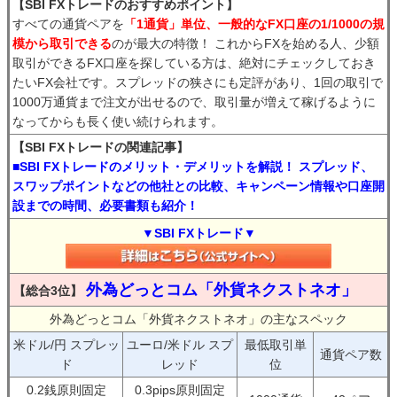
【SBI FXトレードのおすすめポイント】
すべての通貨ペアを
「1通貨」単位、一般的なFX口座の1/1000の規
模から取引できる
のが最大の特徴！ これからFXを始める人、少額
取引ができるFX口座を探している方は、絶対にチェックしておき
たいFX会社です。スプレッドの狭さにも定評があり、1回の取引で
1000万通貨まで注文が出せるので、取引量が増えて稼げるように
なってからも長く使い続けられます。
【SBI FXトレードの関連記事】
■SBI FXトレードのメリット・デメリットを解説！ スプレッド、
スワップポイントなどの他社との比較、キャンペーン情報や口座開
設までの時間、必要書類も紹介！
▼SBI FXトレード▼
外為どっとコム「外貨ネクストネオ」
【総合3位】
外為どっとコム「外貨ネクストネオ」の主なスペック
米ドル/円 スプレッ
ユーロ/米ドル スプ
最低取引単
通貨ペア数
ド
レッド
位
0.2銭原則固定
0.3pips原則固定