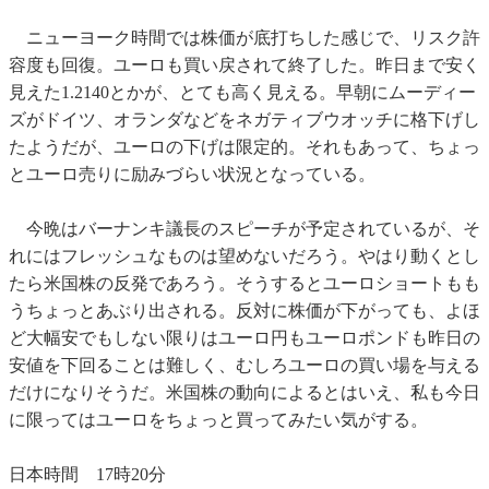
ニューヨーク時間では株価が底打ちした感じで、リスク許
容度も回復。ユーロも買い戻されて終了した。昨日まで安く
見えた1.2140とかが、とても高く見える。早朝にムーディー
ズがドイツ、オランダなどをネガティブウオッチに格下げし
たようだが、ユーロの下げは限定的。それもあって、ちょっ
とユーロ売りに励みづらい状況となっている。
今晩はバーナンキ議長のスピーチが予定されているが、そ
れにはフレッシュなものは望めないだろう。やはり動くとし
たら米国株の反発であろう。そうするとユーロショートもも
うちょっとあぶり出される。反対に株価が下がっても、よほ
ど大幅安でもしない限りはユーロ円もユーロポンドも昨日の
安値を下回ることは難しく、むしろユーロの買い場を与える
だけになりそうだ。米国株の動向によるとはいえ、私も今日
に限ってはユーロをちょっと買ってみたい気がする。
日本時間 17時20分