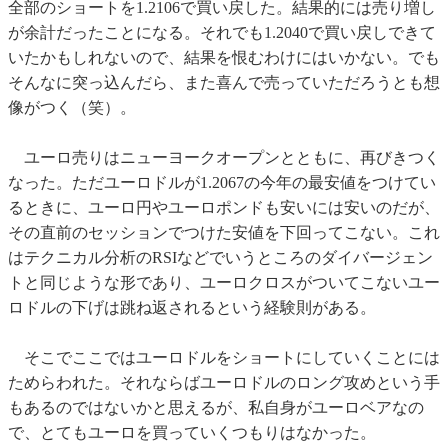
全部のショートを1.2106で買い戻した。結果的には売り増し
が余計だったことになる。それでも1.2040で買い戻しできて
いたかもしれないので、結果を恨むわけにはいかない。でも
そんなに突っ込んだら、また喜んで売っていただろうとも想
像がつく（笑）。
ユーロ売りはニューヨークオープンとともに、再びきつく
なった。ただユーロドルが1.2067の今年の最安値をつけてい
るときに、ユーロ円やユーロポンドも安いには安いのだが、
その直前のセッションでつけた安値を下回ってこない。これ
はテクニカル分析のRSIなどでいうところのダイバージェン
トと同じような形であり、ユーロクロスがついてこないユー
ロドルの下げは跳ね返されるという経験則がある。
そこでここではユーロドルをショートにしていくことには
ためらわれた。それならばユーロドルのロング攻めという手
もあるのではないかと思えるが、私自身がユーロベアなの
で、とてもユーロを買っていくつもりはなかった。