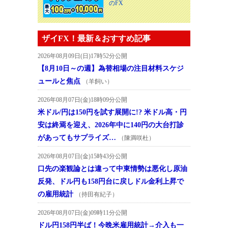
のFX
ザイFX！最新＆おすすめ記事
2026年08月09日(日)17時52分公開
【8月10日～の週】為替相場の注目材料スケジ
ュールと焦点
（羊飼い）
2026年08月07日(金)18時09分公開
米ドル/円は150円を試す展開に!? 米ドル高・円
安は終焉を迎え、2026年中に140円の大台打診
があってもサプライズ…
（陳満咲杜）
2026年08月07日(金)15時43分公開
口先の楽観論とは違って中東情勢は悪化し原油
反発、ドル円も158円台に戻しドル金利上昇で
の雇用統計
（持田有紀子）
2026年08月07日(金)09時11分公開
ドル円158円半ば！今晩米雇用統計→介入も一