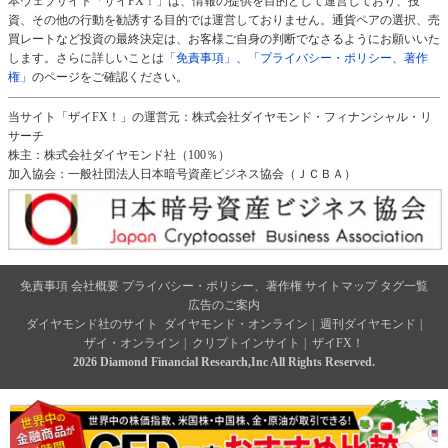
本ウェブサイト「ザイFX！」は、情報の提供を目的として運営しており、投
資、その他の行動を勧誘する目的では運営しておりません。通貨ペアの選択、売
買レートなど投資の最終決定は、お客様ご自身の判断でなさるようにお願いいた
します。さらに詳しいことは
「免責事項」
、
「プライバシー・ポリシー、著作
権」
のページをご確認ください。
当サイト「ザイFX！」の運営元：株式会社ダイヤモンド・フィナンシャル・リ
サーチ
株主：株式会社ダイヤモンド社（100％）
加入協会：一般社団法人日本暗号資産ビジネス協会（ＪＣＢＡ）
免責事項
会社概要
プライバシー・ポリシー、著作権
サイトマップ
タグ一覧
広告のご案内
ダイヤモンド社のサイト
ダイヤモンド・オンライン
|
週刊ダイヤモンド
|
ザイ・オンライン
|
クリプトインサイト
|
ザイFX！
2026 Diamond Financial Research,Inc All Rights Reserved.