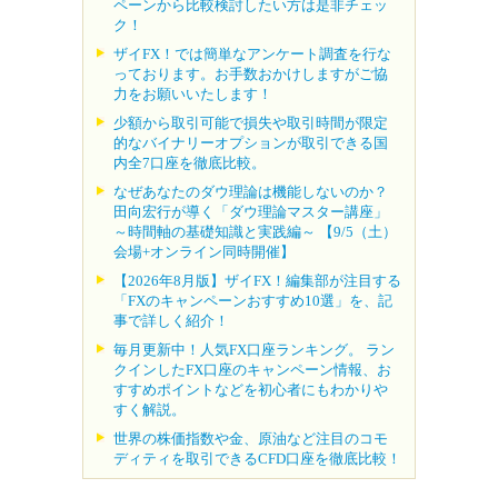
ペーンから比較検討したい方は是非チェッ
ク！
ザイFX！では簡単なアンケート調査を行な
っております。お手数おかけしますがご協
力をお願いいたします！
少額から取引可能で損失や取引時間が限定
的なバイナリーオプションが取引できる国
内全7口座を徹底比較。
なぜあなたのダウ理論は機能しないのか？
田向宏行が導く「ダウ理論マスター講座」
～時間軸の基礎知識と実践編～ 【9/5（土）
会場+オンライン同時開催】
【2026年8月版】ザイFX！編集部が注目する
「FXのキャンペーンおすすめ10選」を、記
事で詳しく紹介！
毎月更新中！人気FX口座ランキング。 ラン
クインしたFX口座のキャンペーン情報、お
すすめポイントなどを初心者にもわかりや
すく解説。
世界の株価指数や金、原油など注目のコモ
ディティを取引できるCFD口座を徹底比較！