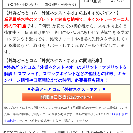
1000通貨
42ペア
(9-27時・例外あり)
(9-27時・例外あり)
【外為どっとコム「外貨ネクストネオ」のおすすめポイント】
業界最狭水準のスプレッドと豊富な情報で、多くのトレーダーに人
気のFX口座
です。FX取引が初めての初心者から、スキル向上を目
指す中・上級者向けまで、各自のレベルにあわせて受講できる学習
コンテンツも魅力です。比較チャートや相場の先行きを予測してく
れる機能など、取引をサポートしてくれるツールも充実していま
す。
【外為どっとコム「外貨ネクストネオ」の関連記事】
■外為どっとコム「外貨ネクストネオ」のメリット・デメリットを
解説！ スプレッド、スワップポイントなどの他社との比較、キャ
ンペーン情報や口座開設までの時間、必要書類も紹介！
▼外為どっとコム「外貨ネクストネオ」▼
※スプレッドはすべて例外あり。この表は2026年8月3日時点のデータをもとに作成している
ため、最新の情報とは異なっている場合があります。最新の情報はザイFX！の
「FX会社おす
すめ比較」
や、各FX会社の公式サイトなどで確認してください
各FX口座のさらに詳しい情報や10位までの全ランキング