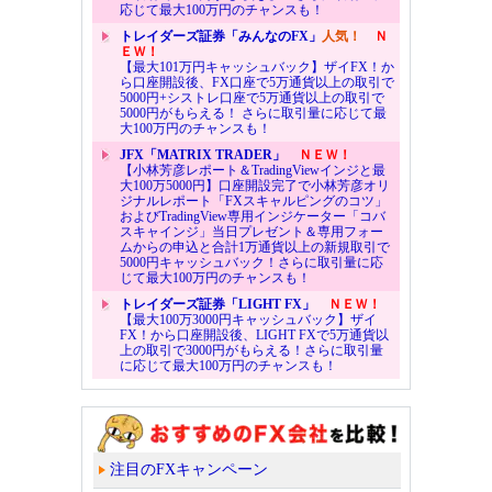
応じて最大100万円のチャンスも！
トレイダーズ証券「みんなのFX」
人気！
Ｎ
ＥＷ！
【最大101万円キャッシュバック】ザイFX！か
ら口座開設後、FX口座で5万通貨以上の取引で
5000円+シストレ口座で5万通貨以上の取引で
5000円がもらえる！ さらに取引量に応じて最
大100万円のチャンスも！
JFX「MATRIX TRADER」
ＮＥＷ！
【小林芳彦レポート＆TradingViewインジと最
大100万5000円】口座開設完了で小林芳彦オリ
ジナルレポート「FXスキャルピングのコツ」
およびTradingView専用インジケーター「コバ
スキャインジ」当日プレゼント＆専用フォー
ムからの申込と合計1万通貨以上の新規取引で
5000円キャッシュバック！さらに取引量に応
じて最大100万円のチャンスも！
トレイダーズ証券「LIGHT FX」
ＮＥＷ！
【最大100万3000円キャッシュバック】ザイ
FX！から口座開設後、LIGHT FXで5万通貨以
上の取引で3000円がもらえる！さらに取引量
に応じて最大100万円のチャンスも！
注目のFXキャンペーン