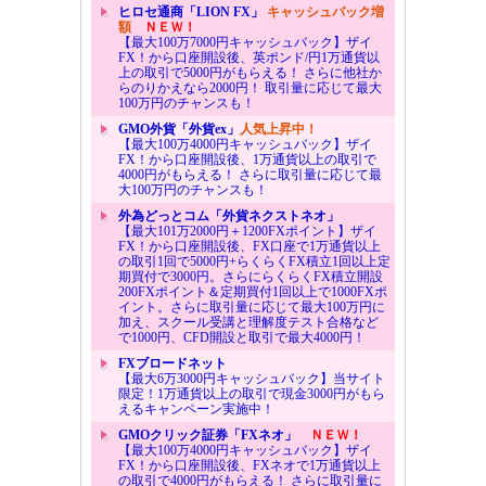
ヒロセ通商「LION FX」
キャッシュバック増
額
ＮＥＷ！
【最大100万7000円キャッシュバック】ザイ
FX！から口座開設後、英ポンド/円1万通貨以
上の取引で5000円がもらえる！ さらに他社か
らのりかえなら2000円！ 取引量に応じて最大
100万円のチャンスも！
GMO外貨「外貨ex」
人気上昇中！
【最大100万4000円キャッシュバック】ザイ
FX！から口座開設後、1万通貨以上の取引で
4000円がもらえる！ さらに取引量に応じて最
大100万円のチャンスも！
外為どっとコム「外貨ネクストネオ」
【最大101万2000円＋1200FXポイント】ザイ
FX！から口座開設後、FX口座で1万通貨以上
の取引1回で5000円+らくらくFX積立1回以上定
期買付で3000円。さらにらくらくFX積立開設
200FXポイント＆定期買付1回以上で1000FXポ
イント。さらに取引量に応じて最大100万円に
加え、スクール受講と理解度テスト合格など
で1000円、CFD開設と取引で最大4000円！
FXブロードネット
【最大6万3000円キャッシュバック】当サイト
限定！1万通貨以上の取引で現金3000円がもら
えるキャンペーン実施中！
GMOクリック証券「FXネオ」
ＮＥＷ！
【最大100万4000円キャッシュバック】ザイ
FX！から口座開設後、FXネオで1万通貨以上
の取引で4000円がもらえる！ さらに取引量に