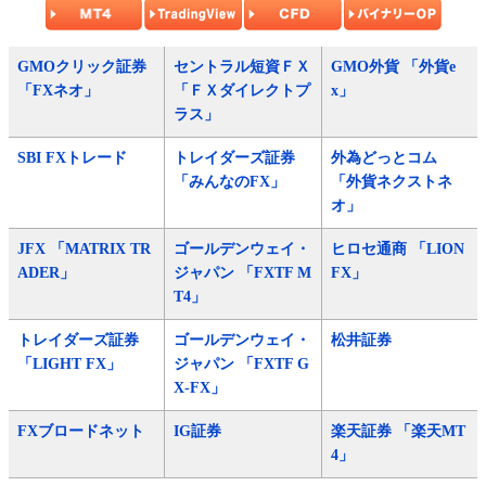
GMOクリック証券
セントラル短資ＦＸ
GMO外貨 「外貨e
「FXネオ」
「ＦＸダイレクトプ
x」
ラス」
SBI FXトレード
トレイダーズ証券
外為どっとコム
「みんなのFX」
「外貨ネクストネ
オ」
JFX 「MATRIX TR
ゴールデンウェイ・
ヒロセ通商 「LION
ADER」
ジャパン 「FXTF M
FX」
T4」
トレイダーズ証券
ゴールデンウェイ・
松井証券
「LIGHT FX」
ジャパン 「FXTF G
X-FX」
FXブロードネット
IG証券
楽天証券 「楽天MT
4」