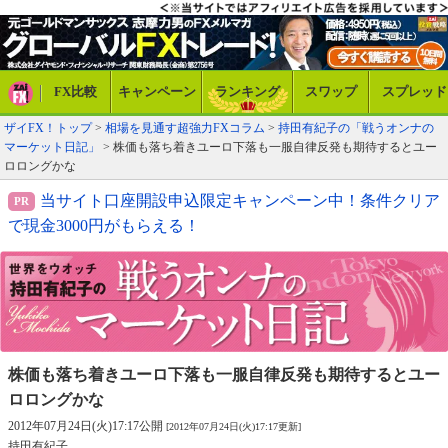
FX比較
キャンペーン
ランキング
スワップ
スプレッド
ザイFX！トップ
>
相場を見通す超強力FXコラム
>
持田有紀子の「戦うオンナの
マーケット日記」
> 株価も落ち着きユーロ下落も一服自律反発も期待するとユー
ロロングかな
当サイト口座開設申込限定キャンペーン中！条件クリア
で現金3000円がもらえる！
株価も落ち着きユーロ下落も一服
自律反発も期待するとユー
ロロングかな
2012年07月24日(火)17:17公開
[2012年07月24日(火)17:17更新]
持田有紀子