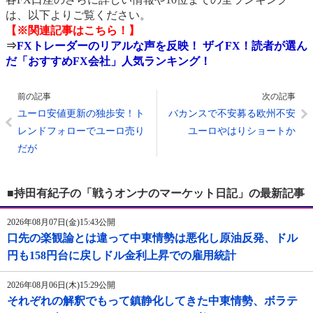
は、以下よりご覧ください。
【※関連記事はこちら！】
⇒
FXトレーダーのリアルな声を反映！ ザイFX！読者が選ん
だ「おすすめFX会社」人気ランキング！
前の記事
次の記事
ユーロ安値更新の独歩安！ト
バカンスで不安募る欧州不安
レンドフォローでユーロ売り
ユーロやはりショートか
だが
■持田有紀子の「戦うオンナのマーケット日記」の最新記事
2026年08月07日(金)15:43公開
口先の楽観論とは違って中東情勢は悪化し原油反発、ドル
円も158円台に戻しドル金利上昇での雇用統計
2026年08月06日(木)15:29公開
それぞれの解釈でもって鎮静化してきた中東情勢、ボラテ