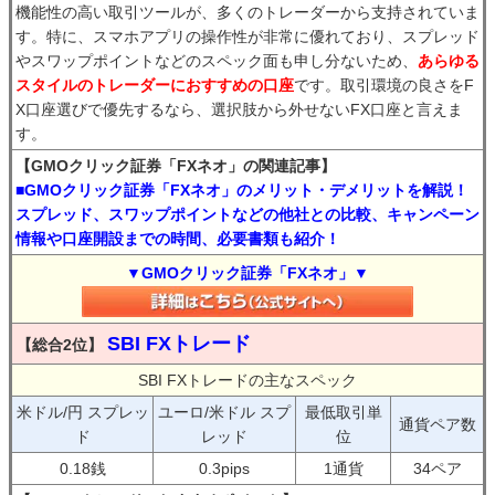
機能性の高い取引ツールが、多くのトレーダーから支持されていま
す。特に、スマホアプリの操作性が非常に優れており、スプレッド
やスワップポイントなどのスペック面も申し分ないため、
あらゆる
スタイルのトレーダーにおすすめの口座
です。取引環境の良さをF
X口座選びで優先するなら、選択肢から外せないFX口座と言えま
す。
【GMOクリック証券「FXネオ」の関連記事】
■GMOクリック証券「FXネオ」のメリット・デメリットを解説！
スプレッド、スワップポイントなどの他社との比較、キャンペーン
情報や口座開設までの時間、必要書類も紹介！
▼GMOクリック証券「FXネオ」▼
SBI FXトレード
【総合2位】
SBI FXトレードの主なスペック
米ドル/円 スプレッ
ユーロ/米ドル スプ
最低取引単
通貨ペア数
ド
レッド
位
0.18銭
0.3pips
1通貨
34ペア