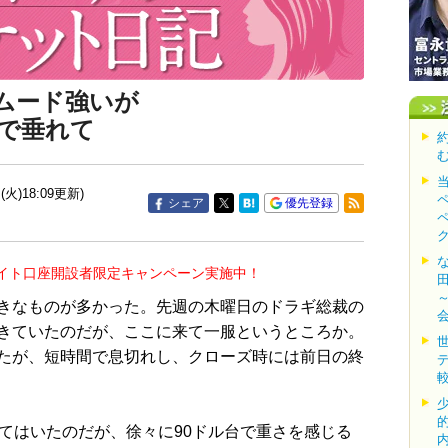
ムード強いが
まで垂れて
(火)18:09更新)
シェア
優先登録
イト口座開設者限定キャンペーン実施中！
きなものが多かった。先週の木曜日のドラギ総裁の
きていたのだが、ここに来て一服というところか。
たが、短時間で息切れし、クローズ時には前日の終
てはいたのだが、徐々に90ドル台で重さを感じる