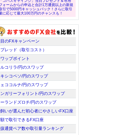
「コバスキャインジ」当日プレゼント＆専用
フォームからの申込と合計1万通貨以上の新規
取引で5000円キャッシュバック！さらに取引
量に応じて最大100万円のチャンスも！
注目のFXキャンペーン
スプレッド（取引コスト）
スワップポイント
トルコリラ/円のスワップ
メキシコペソ/円のスワップ
チェココルナ/円のスワップ
ハンガリーフォリント/円のスワップ
ポーランドズロチ/円のスワップ
羊飼いが選んだ初心者にやさしいFX口座
少額で取引できるFX口座
取扱通貨ペア数や取引量ランキング