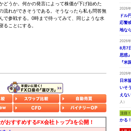
かどうか。何かの発言によって株価が下げ始めた
2026
の流れができそうである。そうなったら私も問答無
ドル
んで参戦する。0時まで待ってみて、同じような水
応警
寝ることにする。
地な
2026
8月7
思惑
『米
2026
日米
いそ
えな
人）
注目！
かる
読者がおすすめするFX会社トップ3を公開！