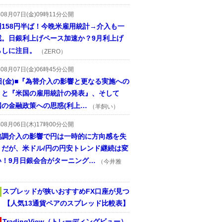
年08月07日(金)09時11分公開
円158円半ば！今晩米雇用統計→介入も一
戒。日銀利上げペース加速か？9月利上げ
らしに注目。
（ZERO）
年08月07日(金)06時45分公開
日(金)■『為替介入の影響と更なる実施への
』と『米国の雇用統計の発表』、そして
国の金融政策への思惑(利上…
（羊飼い）
年08月06日(木)17時00分公開
協調介入の影響で円は一時的に方向感を失
うだが、米ドル/円の円安トレンド継続は変
い！9月日銀会合がターニング…
（今井雅
スプレッドが狭いおすすめFX口座が見つ
！ 【人気13通貨ペアのスプレッド比較表】
TradingView（トレーディングビュー）