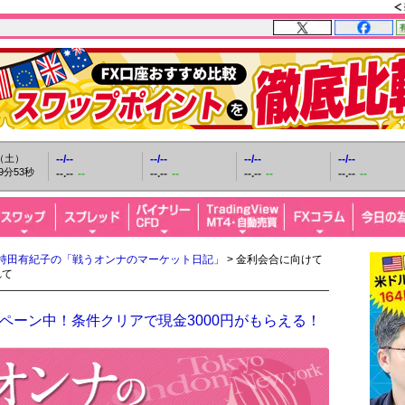
日（土）
--/--
--/--
--/--
--/--
9分54秒
--.--
--
--.--
--
--.--
--
--.--
--
持田有紀子の「戦うオンナのマーケット日記」
> 金利会合に向けて
れて
ペーン中！条件クリアで現金3000円がもらえる！