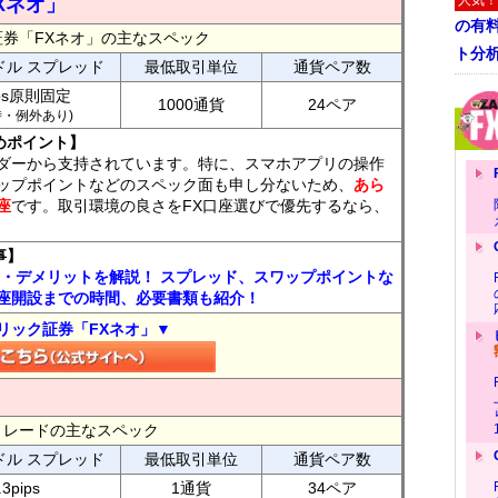
人気！
Xネオ」
の有
証券「FXネオ」の主なスペック
ト分
ドル スプレッド
最低取引単位
通貨ペア数
ips原則固定
1000通貨
24ペア
7時・例外あり)
めポイント】
ダーから支持されています。特に、スマホアプリの操作
ップポイントなどのスペック面も申し分ないため、
あら
座
です。取引環境の良さをFX口座選びで優先するなら、
事】
ト・デメリットを解説！ スプレッド、スワップポイントな
座開設までの時間、必要書類も紹介！
リック証券「FXネオ」▼
FXトレードの主なスペック
ドル スプレッド
最低取引単位
通貨ペア数
.3pips
1通貨
34ペア