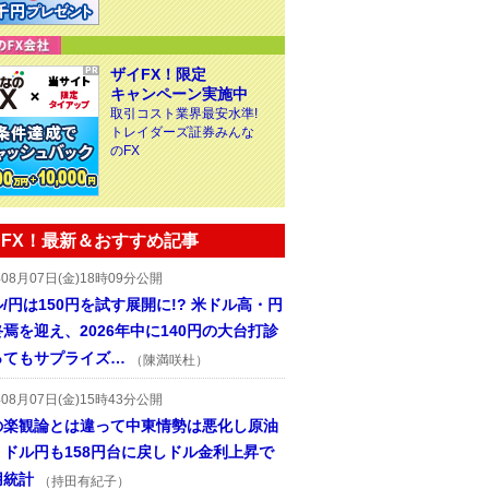
ザイFX！限定
キャンペーン実施中
取引コスト業界最安水準!
トレイダーズ証券みんな
のFX
FX！最新＆おすすめ記事
年08月07日(金)18時09分公開
/円は150円を試す展開に!? 米ドル高・円
焉を迎え、2026年中に140円の大台打診
ってもサプライズ…
（陳満咲杜）
年08月07日(金)15時43分公開
の楽観論とは違って中東情勢は悪化し原油
、ドル円も158円台に戻しドル金利上昇で
用統計
（持田有紀子）