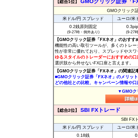
GMOクリック証券「F
【総合1位】
GMOクリック
米ドル/円 スプレッド
ユーロ/米
0.2銭原則固定
0.3p
(9-27時・例外あり)
(9-2
【GMOクリック証券「FXネオ」のおすす
機能性の高い取引ツールが、多くのトレー
性が非常に優れており、スプレッドやスワ
ゆるスタイルのトレーダーにおすすめの口
選択肢から外せないFX口座と言えます。
【GMOクリック証券「FXネオ」の関連記
■GMOクリック証券「FXネオ」のメリッ
どの他社との比較、キャンペーン情報や口
▼GMOク
SBI FXトレード
【総合2位】
SBI 
米ドル/円 スプレッド
ユーロ/米
0.18銭
0