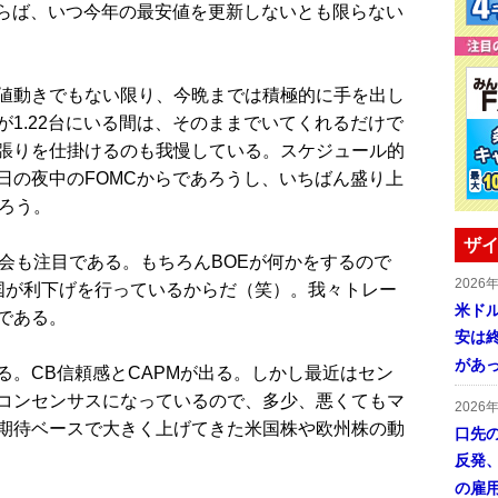
ならば、いつ今年の最安値を更新しないとも限らない
値動きでもない限り、今晩までは積極的に手を出し
1.22台にいる間は、そのままでいてくれるだけで
張りを仕掛けるのも我慢している。スケジュール的
日の夜中のFOMCからであろうし、いちばん盛り上
ろう。
ザイ
会も注目である。もちろんBOEが何かをするので
2026
国が利下げを行っているからだ（笑）。我々トレー
米ドル
である。
安は終
があ
。CB信頼感とCAPMが出る。しかし最近はセン
コンセンサスになっているので、多少、悪くてもマ
2026
期待ベースで大きく上げてきた米国株や欧州株の動
口先
反発
の雇