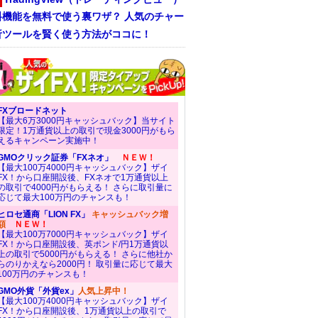
料機能を無料で使う裏ワザ？ 人気のチャー
析ツールを賢く使う方法がココに！
FXブロードネット
【最大6万3000円キャッシュバック】当サイト
限定！1万通貨以上の取引で現金3000円がもら
えるキャンペーン実施中！
GMOクリック証券「FXネオ」
ＮＥＷ！
【最大100万4000円キャッシュバック】ザイ
FX！から口座開設後、FXネオで1万通貨以上
の取引で4000円がもらえる！ さらに取引量に
応じて最大100万円のチャンスも！
ヒロセ通商「LION FX」
キャッシュバック増
額
ＮＥＷ！
【最大100万7000円キャッシュバック】ザイ
FX！から口座開設後、英ポンド/円1万通貨以
上の取引で5000円がもらえる！ さらに他社か
らのりかえなら2000円！ 取引量に応じて最大
100万円のチャンスも！
GMO外貨「外貨ex」
人気上昇中！
【最大100万4000円キャッシュバック】ザイ
FX！から口座開設後、1万通貨以上の取引で