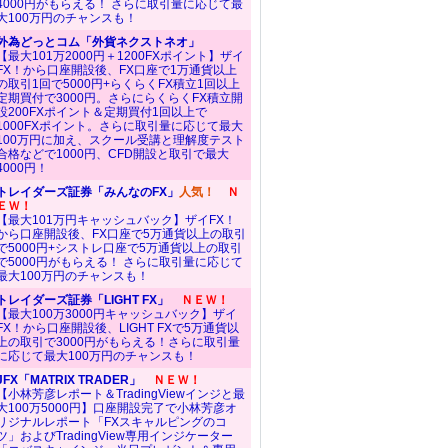
4000円がもらえる！ さらに取引量に応じて最
大100万円のチャンスも！
外為どっとコム「外貨ネクストネオ」
【最大101万2000円＋1200FXポイント】ザイ
FX！から口座開設後、FX口座で1万通貨以上
の取引1回で5000円+らくらくFX積立1回以上
定期買付で3000円。さらにらくらくFX積立開
設200FXポイント＆定期買付1回以上で
1000FXポイント。さらに取引量に応じて最大
100万円に加え、スクール受講と理解度テスト
合格などで1000円、CFD開設と取引で最大
4000円！
トレイダーズ証券「みんなのFX」
人気！
Ｎ
ＥＷ！
【最大101万円キャッシュバック】ザイFX！
から口座開設後、FX口座で5万通貨以上の取引
で5000円+シストレ口座で5万通貨以上の取引
で5000円がもらえる！ さらに取引量に応じて
最大100万円のチャンスも！
トレイダーズ証券「LIGHT FX」
ＮＥＷ！
【最大100万3000円キャッシュバック】ザイ
FX！から口座開設後、LIGHT FXで5万通貨以
上の取引で3000円がもらえる！さらに取引量
に応じて最大100万円のチャンスも！
JFX「MATRIX TRADER」
ＮＥＷ！
【小林芳彦レポート＆TradingViewインジと最
大100万5000円】口座開設完了で小林芳彦オ
リジナルレポート「FXスキャルピングのコ
ツ」およびTradingView専用インジケーター