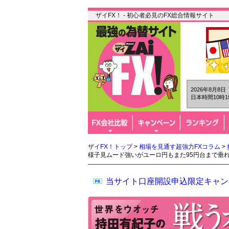
ザイFX！ - 初心者必見のFX総合情報サイト
2026年8月8
日本時間10時1
ザイFX！トップ
>
相場を見通す超強力FXコラム
>
様子見ムード強いがユーロ円もまた95円台まで垂
当サイト口座開設申込限定キャン