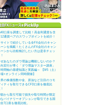
約40口座を調査して比較！高金利通貨を含
む12通貨ペアのスワップポイントを紹介！
当サイトで紹介している全FX会社のキャン
ペーンを掲載！たくさんのFX会社のキャン
ペーンから比較検討したい方は是非チェッ
ク！
なぜあなたのダウ理論は機能しないのか？
田向宏行が導く「ダウ理論マスター講座」
～時間軸の基礎知識と実践編～ 【9/5（土）
会場+オンライン同時開催】
世界の株価指数や金、原油など注目のコモ
ディティを取引できるCFD口座を徹底比
較！
少額から取引可能で損失や取引時間が限定
的なバイナリーオプションが取引できる国
内全7口座を徹底比較。