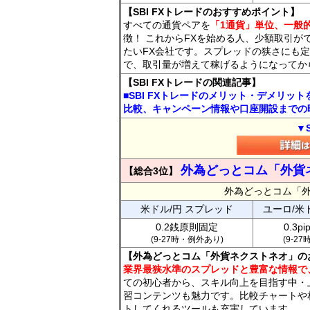
【SBI FXトレードのおすすめポイント】
すべての通貨ペアを
「1通貨」単位、一般的
徴！ これからFXを始める人、少額取引が
たいFX会社です。スプレッドの狭さにも定
で、取引量が増えて稼げるようになってか
【SBI FXトレードの関連記事】
■SBI FXトレードのメリット・デメリッ
比較、キャンペーン情報や口座開設までの
▼
外為どっとコム「外貨
【総合3位】
外為どっとコム「
米ドル/円 スプレッド
ユーロ/米
0.2銭原則固定
0.3p
(9-27時・例外あり)
(9-2
【外為どっとコム「外貨ネクストネオ」の
業界最狭水準のスプレッドと豊富な情報で
ての初心者から、スキル向上を目指す中・
習コンテンツも魅力です。比較チャートや
トしてくれるツールも充実しています。