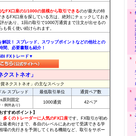
なFX口座の1/1000の規模から取引できる
のが最大の特
できるFX口座を探している方は、絶対にチェックしておき
評があり、1回の取引で1000万通貨まで注文が出せるの
らも長く使い続けられます。
トを解説！ スプレッド、スワップポイントなどの他社との
時間、必要書類も紹介！
SBI FXトレード▼
ネクストネオ」
外貨ネクストネオ」の主なスペック
ドル スプレッド
最低取引単位
通貨ペア数
ips原則固定
1000通貨
42ペア
7時・例外あり)
おすすめポイント】
、多くのトレーダーに人気のFX口座
です。FX取引が初め
上級者向けまで、各自のレベルにあわせて受講できる学
相場の先行きを予測してくれる機能など、取引をサポー