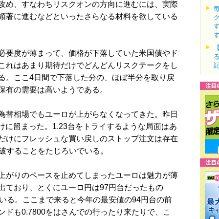
攻め、すなわちリスクオンの方向に進むには、実際
顕著に進むなどといったさらなる材料を欲している
必要度が薄まって、価格が下落していた米国債やド
これはあまり期待だけでどんどんリスクテークをし
る。ここ4日間で下落した分の、ほぼ半分を取り戻
保有の需要は高いようである。
為替相場でもユーロが上がらなくなってきた。昨日
けに留まった。1.23台をトライするような局面はあ
だけにフレッシュな買い戻しのストップ注文は存在
を突破することをたじろいでいる。
上がりのペースを止めてしまったユーロは魅力が薄
出ており、とくにユーロ円は97円台だったもの
いる。ここまで来ると今年の最安値の94円台の前
ドも0.7800をはさんでの行ったり来たりで、こ