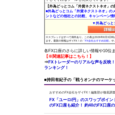
【外為どっとコム「外貨ネクストネオ」の
■外為どっとコム「外貨ネクストネオ」の
ントなどの他社との比較、キャンペーン情
▼外為どっと
※スプレッドはすべて例外あり。この表は2026年8月3日
ます。最新の情報はザイFX！の
「FX会社おすすめ比較」
や
各FX口座のさらに詳しい情報や10
【※関連記事はこちら！】
⇒
FXトレーダーのリアルな声を反映！
ランキング！
■持田有紀子の「戦うオンナのマーケ
おすすめのFX会社をザイFX！編集部が徹底調
FX「ユーロ/円」のスワップポイ
のFX口座も紹介！ 約40のFX口