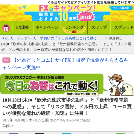
FX比較
キャンペーン
ランキング
スワップ
スプレッド
ザイFX！トップ
>
FX・羊飼いの「今日の為替はこれで動く！」
> 10月18日
(木)■『欧米の株式市場の動向』と『欧州債務問題への思惑』、そして『リスク選
好、ドル円の上昇、ユーロ買いが優勢な流れの継続・加速』に注目！
【外為どっとコム】ザイFX！限定で現金がもらえるキ
ャンペーン実施中！
10月18日(木)■『欧米の株式市場の動向』と『欧州債務問題
への思惑』、そして『リスク選好、ドル円の上昇、ユーロ買
いが優勢な流れの継続・加速』に注目！
2012年10月18日(木)08:27公開
[2012年10月18日(木)08:27更新]
羊飼い