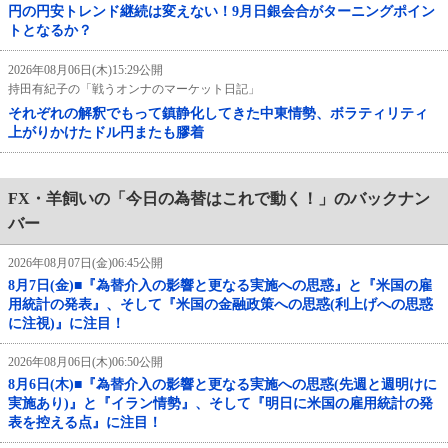
円の円安トレンド継続は変えない！9月日銀会合がターニングポイン
トとなるか？
2026年08月06日(木)15:29公開
持田有紀子の「戦うオンナのマーケット日記」
それぞれの解釈でもって鎮静化してきた中東情勢、ボラティリティ
上がりかけたドル円またも膠着
FX・羊飼いの「今日の為替はこれで動く！」のバックナン
バー
2026年08月07日(金)06:45公開
8月7日(金)■『為替介入の影響と更なる実施への思惑』と『米国の雇
用統計の発表』、そして『米国の金融政策への思惑(利上げへの思惑
に注視)』に注目！
2026年08月06日(木)06:50公開
8月6日(木)■『為替介入の影響と更なる実施への思惑(先週と週明けに
実施あり)』と『イラン情勢』、そして『明日に米国の雇用統計の発
表を控える点』に注目！