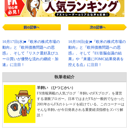
10月17日(水)■『欧米の株式市場の
10月19日(金)■『欧米の株式市場の
動向』と『欧州債務問題への思
動向』と『欧州債務問題への思
惑』、そして『リスク選好及びユ
惑』、そして『EU首脳会議の結
ーロ買いが優勢な流れの継続・加
果』や『来週にFOMC結果発表を
速』に注目！
控える点』に注目！
執筆者紹介
羊飼い （ひつじかい）
FX情報満載の人気ブログ「羊飼いのFXブログ」を運営
する凄腕ブロガー。日本ではまだFXが一般的でなかった
2001年からFXのトレードを続けている。このコーナーは
そんな羊飼いが今日発表される重要経済指標をズバリ解
説！