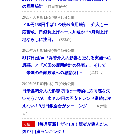
の雇用統計
（持田有紀子）
2026年08月07日(金)09時11分公開
ドル円158円半ば！今晩米雇用統計→介入も一
応警戒。日銀利上げペース加速か？9月利上げ
地ならしに注目。
（ZERO）
2026年08月07日(金)06時45分公開
8月7日(金)■『為替介入の影響と更なる実施への
思惑』と『米国の雇用統計の発表』、そして
『米国の金融政策への思惑(利上…
（羊飼い）
2026年08月06日(木)17時00分公開
日米協調介入の影響で円は一時的に方向感を失
いそうだが、米ドル/円の円安トレンド継続は変
えない！9月日銀会合がターニング…
（今井雅
人）
【毎月更新】ザイFX！読者が選んだ人
人気！
気FX口座ランキング！