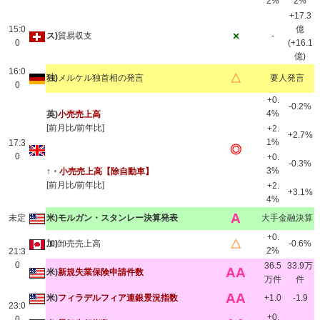
2%
2%
+17.3
15:0
億
×
ス)
貿易収支
-
0
(+16.1
億)
16:0
△
独)
メルケル独首相の発言
要人発言
0
+0.
-0.2%
4%
英)
小売売上高
[前月比/前年比]
+2.
+2.7%
1%
17:3
◎
0
+0.
-0.3%
3%
↑・
小売売上高【除自動車】
[前月比/前年比]
+2.
+3.1%
4%
A
未定
米)モルガン・スタンレー決算発表
大手金融決算
+0.
△
加)
卸売売上高
-0.6%
2%
21:3
0
36.5
33.9万
AA
米)
新規失業保険申請件数
万件
件
AA
米)
フィラデルフィア連銀景況指数
+1.0
-1.9
23:0
+0.
0