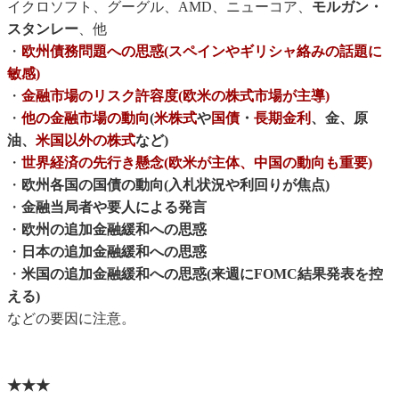
イクロソフト、グーグル、AMD、ニューコア、
モルガン・
スタンレー
、他
・
欧州債務問題への思惑(スペインやギリシャ絡みの話題に
敏感)
・
金融市場のリスク許容度(欧米の株式市場が主導)
・
他の金融市場の動向
(
米株式
や
国債
・
長期金利
、金、原
油、
米国以外の株式
など)
・
世界経済の先行き懸念(欧米が主体、中国の動向も重要)
・
欧州各国の国債の動向(入札状況や利回りが焦点)
・
金融当局者や要人による発言
・
欧州の追加金融緩和への思惑
・
日本の追加金融緩和への思惑
・
米国の追加金融緩和への思惑(来週にFOMC結果発表を控
える)
などの要因に注意。
★★★