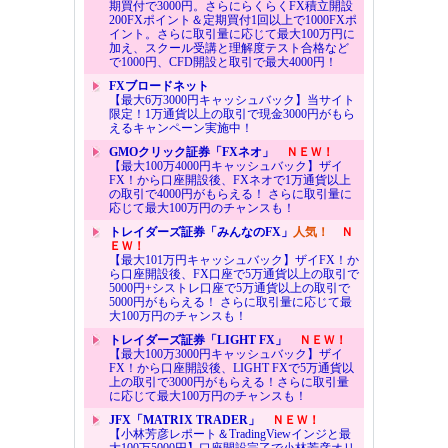
期買付で3000円。さらにらくらくFX積立開設
200FXポイント＆定期買付1回以上で1000FXポ
イント。さらに取引量に応じて最大100万円に
加え、スクール受講と理解度テスト合格など
で1000円、CFD開設と取引で最大4000円！
FXブロードネット
【最大6万3000円キャッシュバック】当サイト
限定！1万通貨以上の取引で現金3000円がもら
えるキャンペーン実施中！
GMOクリック証券「FXネオ」
ＮＥＷ！
【最大100万4000円キャッシュバック】ザイ
FX！から口座開設後、FXネオで1万通貨以上
の取引で4000円がもらえる！ さらに取引量に
応じて最大100万円のチャンスも！
トレイダーズ証券「みんなのFX」
人気！
Ｎ
ＥＷ！
【最大101万円キャッシュバック】ザイFX！か
ら口座開設後、FX口座で5万通貨以上の取引で
5000円+シストレ口座で5万通貨以上の取引で
5000円がもらえる！ さらに取引量に応じて最
大100万円のチャンスも！
トレイダーズ証券「LIGHT FX」
ＮＥＷ！
【最大100万3000円キャッシュバック】ザイ
FX！から口座開設後、LIGHT FXで5万通貨以
上の取引で3000円がもらえる！さらに取引量
に応じて最大100万円のチャンスも！
JFX「MATRIX TRADER」
ＮＥＷ！
【小林芳彦レポート＆TradingViewインジと最
大100万5000円】口座開設完了で小林芳彦オリ