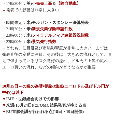
・17時30分：
英)
小売売上高
＆
【除自動車】
→
発表での影響は非常に大きい
・時間未定：
米)モルガン・スタンレー決算発表
・21時30分：
米)
新規失業保険申請件数
・23時00分：
米)
フィラデルフィア連銀景況指数
・23時00分：
米)
景気先行指数
→
どれも、注目度及び市場影響度が非常に大きい。まずは、
発表直後の変動に注目。その後は、大きめの流れとして、直
近で強まっているリスク選好の流れ、ドル円の上昇の流れ、
ユーロ買いの流れ、などの傾向がどうなるかが重要
10月15日～の週の為替相場の焦点(ユーロドル及びドル円が
中心)は以下
▼
IMF・世銀総会明けでの影響
▼
来週(10月24日)にFOMC結果発表が控える点
▼
EU首脳会議が行われる点(18日・19日開催)