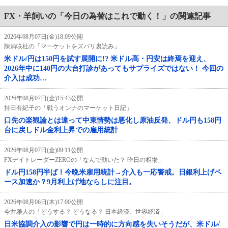
FX・羊飼いの「今日の為替はこれで動く！」の関連記事
2026年08月07日(金)18:09公開
陳満咲杜の「マーケットをズバリ裏読み」
米ドル/円は150円を試す展開に!? 米ドル高・円安は終焉を迎え、
2026年中に140円の大台打診があってもサプライズではない！ 今回の
介入は成功…
2026年08月07日(金)15:43公開
持田有紀子の「戦うオンナのマーケット日記」
口先の楽観論とは違って中東情勢は悪化し原油反発、ドル円も158円
台に戻しドル金利上昇での雇用統計
2026年08月07日(金)09:11公開
FXデイトレーダーZEROの「なんで動いた？ 昨日の相場」
ドル円158円半ば！今晩米雇用統計→介入も一応警戒。日銀利上げペ
ース加速か？9月利上げ地ならしに注目。
2026年08月06日(木)17:00公開
今井雅人の「どうする？ どうなる？ 日本経済、世界経済」
日米協調介入の影響で円は一時的に方向感を失いそうだが、米ドル/