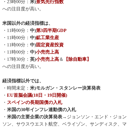
・23時00分：
米)
景気先行指数
への注目度が高い。
米国以外の経済指標は、
・11時00分：
中)
第3四半期GDP
・11時00分：
中)
鉱工業生産
・11時00分：
中)
固定資産投資
・11時00分：
中)
小売売上高
・17時30分：
英)
小売売上高
＆
【除自動車】
への注目度が高い。
経済指標以外では、
・時間未定：
米)モルガン・スタンレー決算発表
・
EU首脳会議(18日・19日開催)
・
スペインの長期国債の入札
・
米国の30年インフレ連動債の入札
・
米国の主要企業の決算発表→
ジョンソン・エンド・ジョン
ソン、サウスウエスト航空、ベライゾン、サンディスク、マ