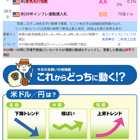
AA
米)
景気先行指数
-0.1%
2%
26:0
BB
米)30年インフレ連動債入札
70億ドル
0
普通→太字→赤色太字の順番で重要。ピンク色太字は金融政策関連のもの。
ピンク色のバックは米国の材料で黄色は要人発言、緑色は企業の決算を表す。
重要ラン
米国の経済指標はSS→S→AA→A→BB→B→Cの7段階で
当コンテンツについての
ク
表記
免罪事項・ご利用上注意
について
その他の経済指標は◎→○→△→×の4段階で表記
点
※
15時～20時に市場予想値(コンセンサス)の最新の数値をチェックし、更新した数値は
赤字
で
表記