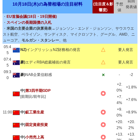
前回
10月18日(木)の為替相場の注目材料
(注目度＆影
予想
発表値
響度)
値
・
EU首脳会議(18日・19日開催)
・
スペインの長期国債の入札
・
米国の主要企業の決算発表→
ジョンソン・エンド・ジョンソン、サウスウエ
スト航空、ベライゾン、サンディスク、マイクロソフト、グーグル、AMD、ニ
ューコア、
モルガン・スタンレー
、他
05:4
△
NZ)
イングリッシュNZ財務相の発言
要人発言
5
07:4
△
豪)
エディRBA総裁補佐の発言
要人発言
5
09:3
×
豪)
NAB企業信頼感
-
-2
0
+2.
+1.8%
0%
中)
第3四半期GDP
◎
[前期比/前年比]
+7.
+7.6%
4%
+9.
◎
11:00
中)
鉱工業生産
+8.9%
0%
+20.
+20.
◎
中)
固定資産投資
2%
2%
+13.
+13.
◎
中)
小売売上高