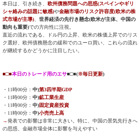
本日は、引き続き、
欧州債務問題への思惑(スペインやギリ
シャ絡みの話題に敏感)
や
金融市場のリスク許容度(欧米の株
式市場が主導)
、
世界経済の先行き懸念(欧米が主体、中国の
動向も重要)
での方向性に注視。
直近の流れである、ドル円の上昇、欧米の株価上昇でのリス
ク選好、欧州債務懸念の緩和でのユーロ買い、これらの流れ
が継続するかどうかに注目したい。
■□■
本日のトレード用のエサ
■□■(
※毎日更新
)
・11時00分：
中)
第3四半期GDP
・11時00分：
中)
鉱工業生産
・11時00分：
中)
固定資産投資
・11時00分：
中)
小売売上高
→
発表での影響は非常に大きい。特に、中国の景気先行きへ
の思惑、金融市場全体に影響を与えやすい