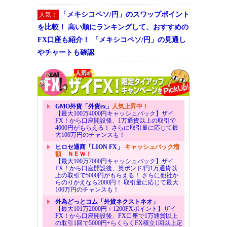
「メキシコペソ/円」のスワップポイント
人気！
を比較！ 高い順にランキングして、おすすめの
FX口座も紹介！ 「メキシコペソ/円」の見通し
やチャートも確認
GMO外貨「外貨ex」
人気上昇中！
【最大100万4000円キャッシュバック】ザイ
FX！から口座開設後、1万通貨以上の取引で
4000円がもらえる！ さらに取引量に応じて最
大100万円のチャンスも！
ヒロセ通商「LION FX」
キャッシュバック増
額
ＮＥＷ！
【最大100万7000円キャッシュバック】ザイ
FX！から口座開設後、英ポンド/円1万通貨以
上の取引で5000円がもらえる！ さらに他社か
らのりかえなら2000円！ 取引量に応じて最大
100万円のチャンスも！
外為どっとコム「外貨ネクストネオ」
【最大101万2000円＋1200FXポイント】ザイ
FX！から口座開設後、FX口座で1万通貨以上
の取引1回で5000円+らくらくFX積立1回以上定