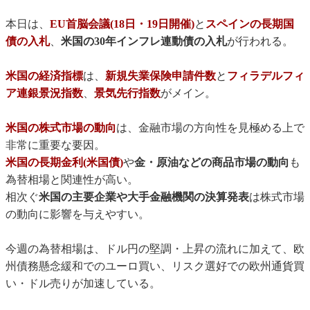
本日は、
EU首脳会議(18日・19日開催)
と
スペインの長期国
債の入札
、
米国の30年インフレ連動債の入札
が行われる。
米国の経済指標
は、
新規失業保険申請件数
と
フィラデルフィ
ア連銀景況指数
、
景気先行指数
がメイン。
米国の株式市場の動向
は、金融市場の方向性を見極める上で
非常に重要な要因。
米国の長期金利(米国債)
や
金・原油などの商品市場の動向
も
為替相場と関連性が高い。
相次ぐ
米国の主要企業や大手金融機関の決算発表
は株式市場
の動向に影響を与えやすい。
今週の為替相場は、ドル円の堅調・上昇の流れに加えて、欧
州債務懸念緩和でのユーロ買い、リスク選好での欧州通貨買
い・ドル売りが加速している。