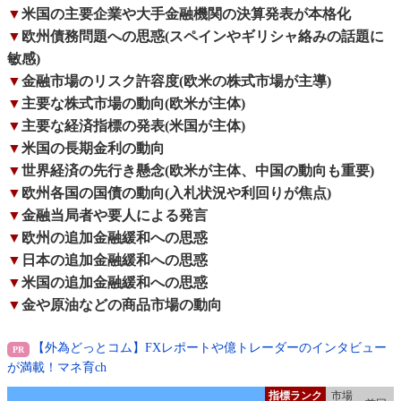
▼
米国の主要企業や大手金融機関の決算発表が本格化
▼
欧州債務問題への思惑(スペインやギリシャ絡みの話題に
敏感)
▼
金融市場のリスク許容度(欧米の株式市場が主導)
▼
主要な株式市場の動向(欧米が主体)
▼
主要な経済指標の発表(米国が主体)
▼
米国の長期金利の動向
▼
世界経済の先行き懸念(欧米が主体、中国の動向も重要)
▼
欧州各国の国債の動向(入札状況や利回りが焦点)
▼
金融当局者や要人による発言
▼
欧州の追加金融緩和への思惑
▼
日本の追加金融緩和への思惑
▼
米国の追加金融緩和への思惑
▼
金や原油などの商品市場の動向
【外為どっとコム】FXレポートや億トレーダーのインタビュー
が満載！マネ育ch
指標ランク
市場