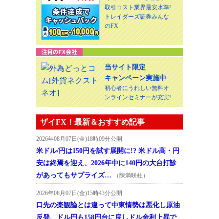
取引コスト業界最安水準!
トレイダーズ証券みんな
のFX
当サイト限定
キャンペーン実施中
初心者にうれしい無料オ
ンラインセミナーが充実!
ザイFX！最新＆おすすめ記事
2026年08月07日(金)18時09分公開
米ドル/円は150円を試す展開に!? 米ドル高・円
安は終焉を迎え、2026年中に140円の大台打診
があってもサプライズ…
（陳満咲杜）
2026年08月07日(金)15時43分公開
口先の楽観論とは違って中東情勢は悪化し原油
反発、ドル円も158円台に戻しドル金利上昇で