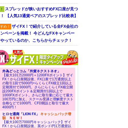
スプレッドが狭いおすすめFX口座が見つ
！
！ 【人気13通貨ペアのスプレッド比較表】
ザイFX！で紹介している全FX会社の
すめ！
ンペーンを掲載！ 今どんなFXキャンペー
をやっているのか、こちらからチェック！
外為どっとコム「外貨ネクストネオ」
【最大101万2000円＋1200FXポイント】ザイ
FX！から口座開設後、FX口座で1万通貨以上
の取引1回で5000円+らくらくFX積立1回以上
定期買付で3000円。さらにらくらくFX積立開
設200FXポイント＆定期買付1回以上で
1000FXポイント。さらに取引量に応じて最大
100万円に加え、スクール受講と理解度テスト
合格などで1000円、CFD開設と取引で最大
4000円！
ヒロセ通商「LION FX」
キャッシュバック増
額
ＮＥＷ！
【最大100万7000円キャッシュバック】ザイ
FX！から口座開設後、英ポンド/円1万通貨以