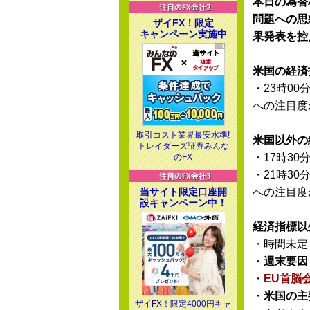
本日の為替
問題への思
ザイFX！限定
キャンペーン実施中
果発表を控
米国の経済
・23時00
への注目度
取引コスト業界最安水準!
米国以外の
トレイダーズ証券みんな
・17時30
のFX
・21時30
当サイト限定口座開
への注目度
設キャンペーン中！
経済指標以
・時間未定
・
週末要因
・
EU首脳会
・
米国の主
ザイFX！限定4000円キャ