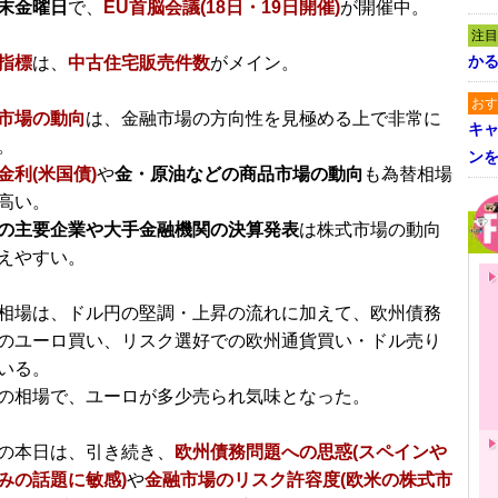
末金曜日
で、
EU首脳会議(18日・19日開催)
が開催中。
注目
かる
指標
は、
中古住宅販売件数
がメイン。
おす
市場の動向
は、金融市場の方向性を見極める上で非常に
キャ
。
ン
金利(米国債)
や
金・原油などの商品市場の動向
も為替相場
高い。
の主要企業や大手金融機関の決算発表
は株式市場の動向
えやすい。
相場は、ドル円の堅調・上昇の流れに加えて、欧州債務
のユーロ買い、リスク選好での欧州通貨買い・ドル売り
いる。
の相場で、ユーロが多少売られ気味となった。
の本日は、引き続き、
欧州債務問題への思惑(スペインや
みの話題に敏感)
や
金融市場のリスク許容度(欧米の株式市