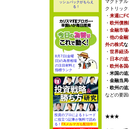
マクドナル
ッシュバックがもらえ
る！
クトリック
・
来週にF
・
欧州債務
・
金融市場
・
他の金融
外の株式
な
・
世界経済
8月7日(金曜
・
日本の追
日)の為替相場
の注目材料と
・
欧州各国
指標ランク
・
米国の追
・
金融当局
・
欧州の追
などの要因
投資のプロによるトレード
★★★
に役立つ記事が無料で読め
る！
FXメルマガも配信中！