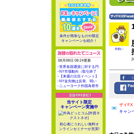
条件が簡単なものや限定
キャンペーンを紹介！
羊飼い
2
08月08日 08:24更新
世界各国通貨に対する円
NY市場動向（取引終了
【来週の注目イベント】
NY金先物は反発、弱い
ニューヨーク外国為替市
当サイト限定
ザイF
キャンペーン実施中
キャン
初心者にうれしい無料オ
ンラインセミナーが充実!