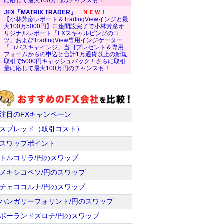
に応じて最大100万円のチャンスも！
JFX「MATRIX TRADER」
ＮＥＷ！
【小林芳彦レポート＆TradingViewインジと最
大100万5000円】口座開設完了で小林芳彦オ
リジナルレポート「FXスキャルピングのコ
ツ」およびTradingView専用インジケーター
「コバスキャインジ」当日プレゼント＆専用
フォームからの申込と合計1万通貨以上の新規
取引で5000円キャッシュバック！さらに取引
量に応じて最大100万円のチャンスも！
注目のFXキャンペーン
スプレッド（取引コスト）
スワップポイント
トルコリラ/円のスワップ
メキシコペソ/円のスワップ
チェココルナ/円のスワップ
ハンガリーフォリント/円のスワップ
ポーランドズロチ/円のスワップ