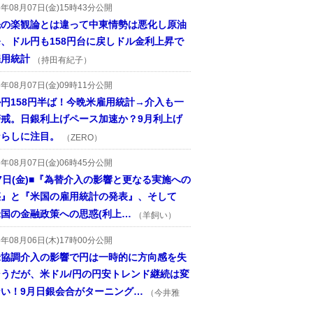
6年08月07日(金)15時43分公開
先の楽観論とは違って中東情勢は悪化し原油
、ドル円も158円台に戻しドル金利上昇で
雇用統計
（持田有紀子）
6年08月07日(金)09時11分公開
円158円半ば！今晩米雇用統計→介入も一
警戒。日銀利上げペース加速か？9月利上げ
ならしに注目。
（ZERO）
6年08月07日(金)06時45分公開
7日(金)■『為替介入の影響と更なる実施への
惑』と『米国の雇用統計の発表』、そして
国の金融政策への思惑(利上…
（羊飼い）
6年08月06日(木)17時00分公開
米協調介入の影響で円は一時的に方向感を失
そうだが、米ドル/円の円安トレンド継続は変
ない！9月日銀会合がターニング…
（今井雅