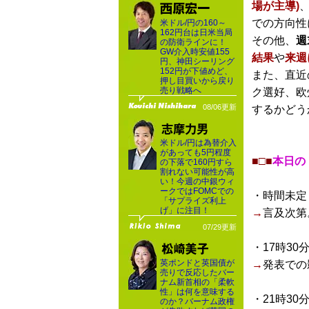
場が主導)
での方向性
米ドル/円の160～
162円台は日米当局
その他、
週
の防衛ラインに！
GW介入時安値155
結果
や
来週
円、神田シーリング
152円が下値めど、
また、直近
押し目買いから戻り
売り戦略へ
ク選好、欧
08/06更新
するかどう
米ドル/円は為替介入
があっても5円程度
■□■
本日の
の下落で160円すら
割れない可能性が高
い！今週の中銀ウィ
ークではFOMCでの
・時間未定
「サプライズ利上
げ」に注目！
→
言及次第
07/29更新
・17時30
英ポンドと英国債が
→
発表での
売りで反応したバー
ナム新首相の「柔軟
性」は何を意味する
・21時30
のか？バーナム政権