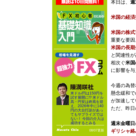
本日は、
週
米国の経済
米国の株式
重要な要因
米国の長期
と関連性が
相次ぐ
米国
に影響を与
今週の為替
懸念緩和で
米ドル/円は150円を
試す展開に!? 米ドル
が加速して
高・円安は終焉を迎
え、2026年中に140
ただ、昨日
円の大台打診があっ
てもサプライズでは
ない！ 今回の介入は
成功するとみる
週末金曜日
08/07更新
ギリシャ絡