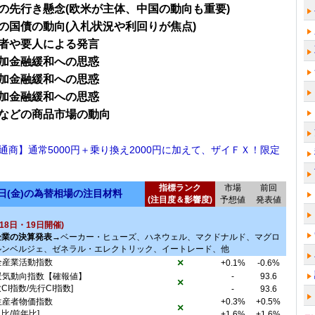
の先行き懸念(欧米が主体、中国の動向も重要)
の国債の動向(入札状況や利回りが焦点)
者や要人による発言
加金融緩和への思惑
加金融緩和への思惑
加金融緩和への思惑
などの商品市場の動向
通商】通常5000円＋乗り換え2000円に加えて、ザイＦＸ！限定
！
指標ランク
市場
前回
9日(金)の為替相場の注目材料
(注目度＆影響度)
予想値
発表値
18日・19日開催)
企業の決算発表→
ベーカー・ヒューズ、ハネウェル、マクドナルド、マグロ
ルンベルジェ、ゼネラル・エレクトリック、イートレード、他
×
全産業活動指数
+0.1%
-0.6%
景気動向指数【確報値】
-
93.6
×
致CI指数/先行CI指数]
-
93.6
生産者物価指数
+0.3%
+0.5%
×
月比/前年比]
+1.6%
+1.6%