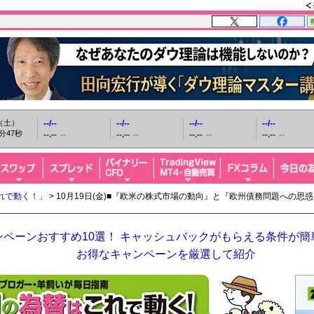
日（土）
--/--
--/--
--/--
--/--
分48秒
--.--
--
--.--
--
--.--
--
--.--
--
れで動く！」
> 10月19日(金)■『欧米の株式市場の動向』と『欧州債務問題への
ペーンおすすめ10選！ キャッシュバックがもらえる条件が簡単
お得なキャンペーンを厳選して紹介