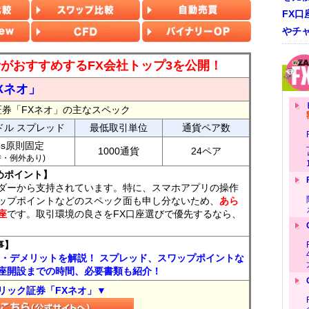
FX口
やチ
読者がおすすめするFX会社トップ3を公開！
Xネオ」
証券「FXネオ」の主なスペック
ドル スプレッド
最低取引単位
通貨ペア数
ips原則固定
1000通貨
24ペア
7時・例外あり)
めポイント】
ダーから支持されています。特に、スマホアプリの操作
ップポイントなどのスペック面も申し分ないため、
あら
座
です。取引環境の良さをFX口座選びで優先するなら、
事】
ト・デメリットを解説！ スプレッド、スワップポイントな
座開設までの時間、必要書類も紹介！
リック証券「FXネオ」▼