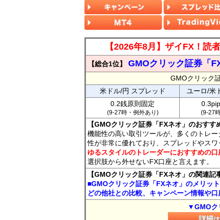
【2026年8月】ザイFX！
GMOクリック証券「F
【総合1位】
GMOクリック
米ドル/円 スプレッド
ユーロ/米
0.2銭原則固定
0.3p
(9-27時・例外あり)
(9-2
【GMOクリック証券「FXネオ」のおすす
機能性の高い取引ツールが、多くのトレー
性が非常に優れており、スプレッドやスワ
ゆるスタイルのトレーダーにおすすめの口
選択肢から外せないFX口座と言えます。
【GMOクリック証券「FXネオ」の関連記
■GMOクリック証券「FXネオ」のメリッ
どの他社との比較、キャンペーン情報や口
▼GMOク