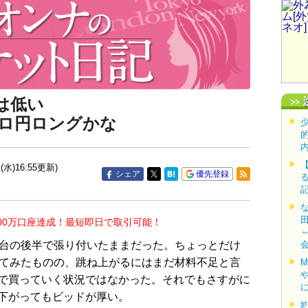
は低い
ロ円ロングかな
(水)16:55更新)
シェア
優先登録
00万口座達成！最短即日で取引可能！
台の後半で張り付いたままだった。ちょっとだけ
してみたものの、跳ね上がるにはまだ材料不足と言
で買っていく状況ではなかった。それでもさすがに
下がってもビッドが厚い。