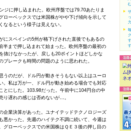
ジに押し込まれた。欧州序盤では79.70あたりま
グローベックスでは米国株がやや下げ傾向を示して
くなるという様子は見えない。
にスペインの5州が格下げされた直後でもあるの
の前半まで押し込まれて始まった。欧州序盤の最初の
16を抜けなかったが、戻しも20ポイントほどしかな
のブレークも時間の問題のように思われた。
思うのだが、ドル円が動きそうもない以上はユーロ
い。私は万が一、ドル円が動き始める場合でも対応
にした。103.98だった。午前中に104円台の中
売り遅れの感じは否めないが…。
の企業決算があった。ユナイテッドテクノロジーズ
も悪かった。先週のハイテク不調に続いて、今週は
。グローベックスでの米国株はＱＥ３後の押し目の