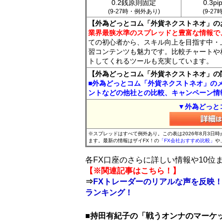
0.2銭原則固定
0.3p
(9-27時・例外あり)
(9-2
【外為どっとコム「外貨ネクストネオ」の
業界最狭水準のスプレッドと豊富な情報で
ての初心者から、スキル向上を目指す中・
習コンテンツも魅力です。比較チャートや
トしてくれるツールも充実しています。
【外為どっとコム「外貨ネクストネオ」の
■外為どっとコム「外貨ネクストネオ」の
ントなどの他社との比較、キャンペーン情
▼外為どっと
※スプレッドはすべて例外あり。この表は2026年8月3日
ます。最新の情報はザイFX！の
「FX会社おすすめ比較」
や
各FX口座のさらに詳しい情報や10
【※関連記事はこちら！】
⇒
FXトレーダーのリアルな声を反映！
ランキング！
■持田有紀子の「戦うオンナのマーケ