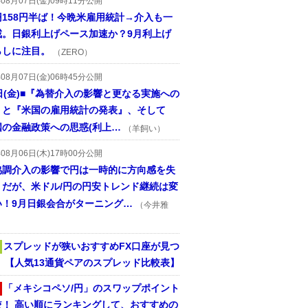
年08月07日(金)09時11分公開
円158円半ば！今晩米雇用統計→介入も一
戒。日銀利上げペース加速か？9月利上げ
らしに注目。
（ZERO）
年08月07日(金)06時45分公開
日(金)■『為替介入の影響と更なる実施への
』と『米国の雇用統計の発表』、そして
国の金融政策への思惑(利上…
（羊飼い）
年08月06日(木)17時00分公開
協調介入の影響で円は一時的に方向感を失
うだが、米ドル/円の円安トレンド継続は変
い！9月日銀会合がターニング…
（今井雅
スプレッドが狭いおすすめFX口座が見つ
！ 【人気13通貨ペアのスプレッド比較表】
「メキシコペソ/円」のスワップポイント
較！ 高い順にランキングして、おすすめの