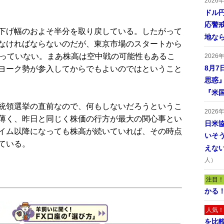
2026
ドル
応警
下げ幅のおよそ半分を取り戻している。したがって
地な
なければならないのだが、東京市場のスタートから
がっていない。まあ株高は空中戦の可能性もあるこ
2026
8月7
ヨーク勢が参入してからでもよいのではということ
思惑
『米
統領選挙の直前なので、何もしないだろうというこ
2026
薄く、昨日と同じく株価の行方が最大の関心事とい
日米
イム以降になっても株高が続いていれば、その時点
いそ
ている。
えな
人）
注目！
かる
人気！
を比