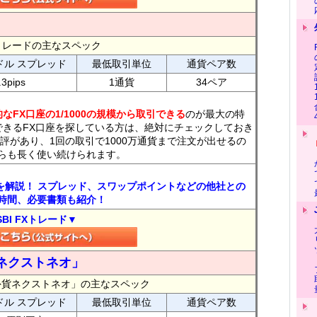
FXトレードの主なスペック
ドル スプレッド
最低取引単位
通貨ペア数
.3pips
1通貨
34ペア
なFX口座の1/1000の規模から取引できる
のが最大の特
できるFX口座を探している方は、絶対にチェックしておき
評があり、1回の取引で1000万通貨まで注文が出せるの
らも長く使い続けられます。
トを解説！ スプレッド、スワップポイントなどの他社との
時間、必要書類も紹介！
SBI FXトレード▼
ネクストネオ」
外貨ネクストネオ」の主なスペック
ドル スプレッド
最低取引単位
通貨ペア数