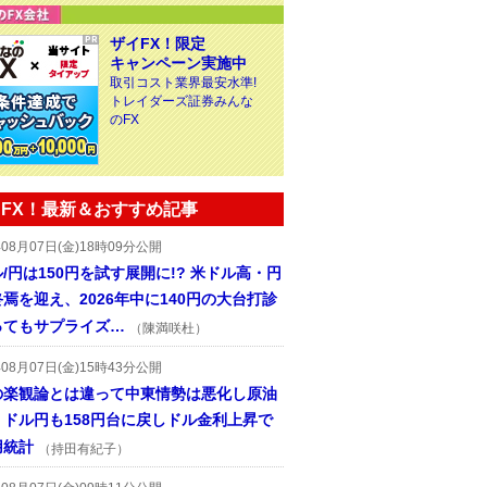
ザイFX！限定
キャンペーン実施中
取引コスト業界最安水準!
トレイダーズ証券みんな
のFX
FX！最新＆おすすめ記事
年08月07日(金)18時09分公開
/円は150円を試す展開に!? 米ドル高・円
焉を迎え、2026年中に140円の大台打診
ってもサプライズ…
（陳満咲杜）
年08月07日(金)15時43分公開
の楽観論とは違って中東情勢は悪化し原油
、ドル円も158円台に戻しドル金利上昇で
用統計
（持田有紀子）