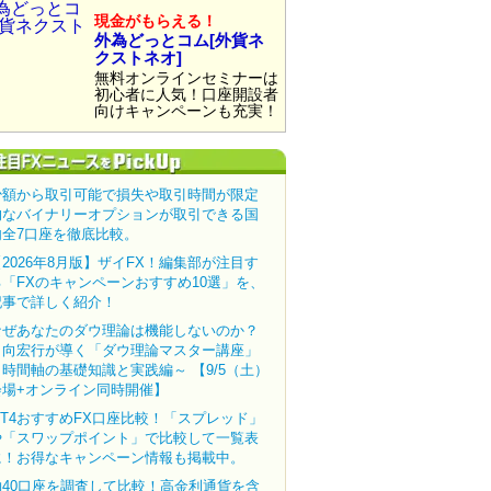
現金がもらえる！
外為どっとコム[外貨ネ
クストネオ]
無料オンラインセミナーは
初心者に人気！口座開設者
向けキャンペーンも充実！
少額から取引可能で損失や取引時間が限定
的なバイナリーオプションが取引できる国
内全7口座を徹底比較。
【2026年8月版】ザイFX！編集部が注目す
る「FXのキャンペーンおすすめ10選」を、
記事で詳しく紹介！
なぜあなたのダウ理論は機能しないのか？
田向宏行が導く「ダウ理論マスター講座」
～時間軸の基礎知識と実践編～ 【9/5（土）
会場+オンライン同時開催】
MT4おすすめFX口座比較！「スプレッド」
や「スワップポイント」で比較して一覧表
に！お得なキャンペーン情報も掲載中。
約40口座を調査して比較！高金利通貨を含