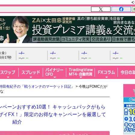
日（金）
--/--
--/--
--/--
--/--
5分18秒
--.--
--
--.--
--
--.--
--
--.--
--
持田有紀子の「戦うオンナのマーケット日記」
> 今晩はFOMCだが
な
ンペーンおすすめ10選！ キャッシュバックがもら
「ザイFX！」限定のお得なキャンペーンを厳選して
紹介