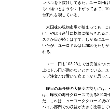
レベルを下抜けしてきた。ユーロ円は瞬
らい経つとようやく下がってきて、103
台割れを喫している。
米国株の現物市場が始まっても、こ
け、やはり余計に株価に振らされるこ
スクか日が続くはずで、しかるにユー
いたが、ユーロドルは1.2950あた
れる。
ユーロ円も103.28までは安値をつ
上にドル円が動かないときている。ユ
ップ注文だけ置いて寝ようかと思ったが
昨日の海外株の大幅安の割りには、
は、昨夜の海外クローズである8910
だ。これはニューヨーククローズ後の
バイル部門での収益が大きく改善して