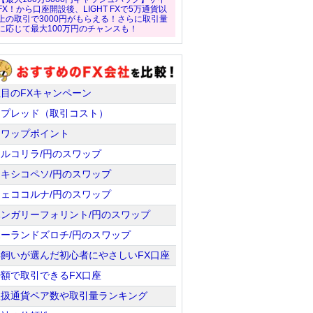
FX！から口座開設後、LIGHT FXで5万通貨以
上の取引で3000円がもらえる！さらに取引量
に応じて最大100万円のチャンスも！
注目のFXキャンペーン
スプレッド（取引コスト）
スワップポイント
トルコリラ/円のスワップ
メキシコペソ/円のスワップ
チェココルナ/円のスワップ
ハンガリーフォリント/円のスワップ
ポーランドズロチ/円のスワップ
羊飼いが選んだ初心者にやさしいFX口座
少額で取引できるFX口座
取扱通貨ペア数や取引量ランキング