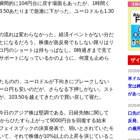
間的に104円台に戻す場面もあったが、1時間く
.50あたりまで急激に下がった。ユーロドルも1.30
の流れは変わらなかった。経済イベントがない分だ
とになるだろう。株価が急反発でもしない限りはリ
ロ円のショートは持ちっぱなし。0時過ぎまで見て
りがサポートになっているかのように、何度も止めら
ザイ
2026
米ドル
けたものの、ユーロドルが下向きにブレークしない
安は終
ーロ円も安いのだが、さらなる下押しがない。スト
があ
、103.50を越えてきたので買い戻して寝た。
2026
今日のアジア株は堅調である。日経先物に関して
口先
円からひたすら上がって9000円台を回復する始末
反発
フェイスブックの決算発表で、弱いとされていたモ
の雇
いて、それで株価が10%以上の上昇を演じているこ