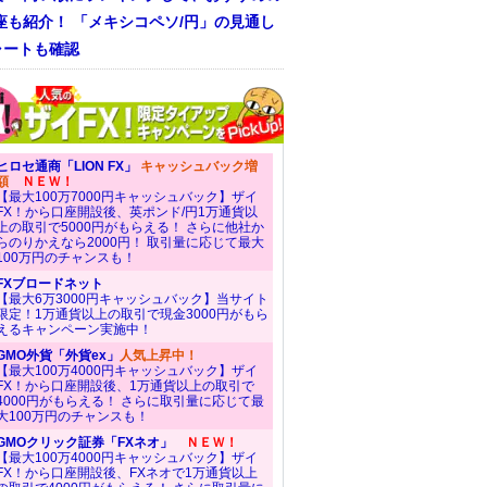
座も紹介！ 「メキシコペソ/円」の見通し
ャートも確認
ヒロセ通商「LION FX」
キャッシュバック増
額
ＮＥＷ！
【最大100万7000円キャッシュバック】ザイ
FX！から口座開設後、英ポンド/円1万通貨以
上の取引で5000円がもらえる！ さらに他社か
らのりかえなら2000円！ 取引量に応じて最大
100万円のチャンスも！
FXブロードネット
【最大6万3000円キャッシュバック】当サイト
限定！1万通貨以上の取引で現金3000円がもら
えるキャンペーン実施中！
GMO外貨「外貨ex」
人気上昇中！
【最大100万4000円キャッシュバック】ザイ
FX！から口座開設後、1万通貨以上の取引で
4000円がもらえる！ さらに取引量に応じて最
大100万円のチャンスも！
GMOクリック証券「FXネオ」
ＮＥＷ！
【最大100万4000円キャッシュバック】ザイ
FX！から口座開設後、FXネオで1万通貨以上