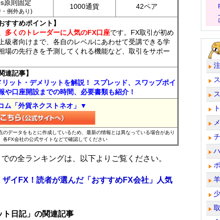
ips原則固定
1000通貨
42ペア
7時・例外あり)
おすすめポイント】
、多くのトレーダーに人気のFX口座
です。FX取引が初め
上級者向けまで、各自のレベルにあわせて受講できる学
相場の先行きを予測してくれる機能など、取引をサポー
関連記事】
メリット・デメリットを解説！ スプレッド、スワップポイ
報や口座開設までの時間、必要書類も紹介！
コム「外貨ネクストネオ」▼
時点のデータをもとに作成しているため、最新の情報とは異なっている場合があり
、各FX会社の公式サイトなどで確認してください
位までの全ランキングは、以下よりご覧ください。
 ザイFX！読者が選んだ「おすすめFX会社」人気
ット日記」の関連記事