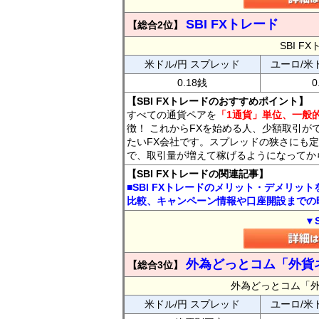
SBI FXトレード
【総合2位】
SBI 
米ドル/円 スプレッド
ユーロ/米
0.18銭
0
【SBI FXトレードのおすすめポイント】
すべての通貨ペアを
「1通貨」単位、一般的
徴！ これからFXを始める人、少額取引が
たいFX会社です。スプレッドの狭さにも定
で、取引量が増えて稼げるようになってか
【SBI FXトレードの関連記事】
■SBI FXトレードのメリット・デメリッ
比較、キャンペーン情報や口座開設までの
▼
外為どっとコム「外貨
【総合3位】
外為どっとコム「
米ドル/円 スプレッド
ユーロ/米