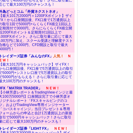
の取引で4000円がもらえる！ さらに取引量に
応じて最大100万円のチャンスも！
外為どっとコム「外貨ネクストネオ」
【最大101万2000円＋1200FXポイント】ザイ
FX！から口座開設後、FX口座で1万通貨以上
の取引1回で5000円+らくらくFX積立1回以上
定期買付で3000円。さらにらくらくFX積立開
設200FXポイント＆定期買付1回以上で
1000FXポイント。さらに取引量に応じて最大
100万円に加え、スクール受講と理解度テスト
合格などで1000円、CFD開設と取引で最大
4000円！
トレイダーズ証券「みんなのFX」
人気！
Ｎ
ＥＷ！
【最大101万円キャッシュバック】ザイFX！
から口座開設後、FX口座で5万通貨以上の取引
で5000円+シストレ口座で5万通貨以上の取引
で5000円がもらえる！ さらに取引量に応じて
最大100万円のチャンスも！
JFX「MATRIX TRADER」
ＮＥＷ！
【小林芳彦レポート＆TradingViewインジと最
大100万5000円】口座開設完了で小林芳彦オ
リジナルレポート「FXスキャルピングのコ
ツ」およびTradingView専用インジケーター
「コバスキャインジ」当日プレゼント＆専用
フォームからの申込と合計1万通貨以上の新規
取引で5000円キャッシュバック！さらに取引
量に応じて最大100万円のチャンスも！
トレイダーズ証券「LIGHT FX」
ＮＥＷ！
【最大100万3000円キャッシュバック】ザイ