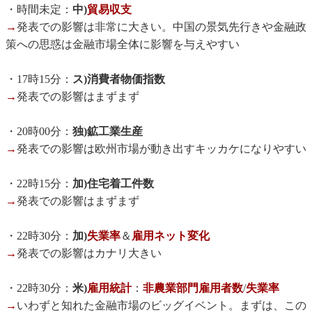
・時間未定：
中)
貿易収支
→
発表での影響は非常に大きい。中国の景気先行きや金融政
策への思惑は金融市場全体に影響を与えやすい
・17時15分：
ス)消費者物価指数
→
発表での影響はまずまず
・20時00分：
独)鉱工業生産
→
発表での影響は欧州市場が動き出すキッカケになりやすい
・22時15分：
加)住宅着工件数
→
発表での影響はまずまず
・22時30分：
加)
失業率
＆
雇用ネット変化
→
発表での影響はカナリ大きい
・22時30分：
米)
雇用統計
：
非農業部門雇用者数
/
失業率
→
いわずと知れた金融市場のビッグイベント。まずは、この