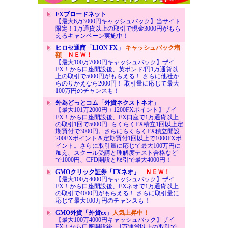
FXブロードネット
【最大6万3000円キャッシュバック】当サイト
限定！1万通貨以上の取引で現金3000円がもら
えるキャンペーン実施中！
ヒロセ通商「LION FX」
キャッシュバック増
額
ＮＥＷ！
【最大100万7000円キャッシュバック】ザイ
FX！から口座開設後、英ポンド/円1万通貨以
上の取引で5000円がもらえる！ さらに他社か
らのりかえなら2000円！ 取引量に応じて最大
100万円のチャンスも！
外為どっとコム「外貨ネクストネオ」
【最大101万2000円＋1200FXポイント】ザイ
FX！から口座開設後、FX口座で1万通貨以上
の取引1回で5000円+らくらくFX積立1回以上定
期買付で3000円。さらにらくらくFX積立開設
200FXポイント＆定期買付1回以上で1000FXポ
イント。さらに取引量に応じて最大100万円に
加え、スクール受講と理解度テスト合格など
で1000円、CFD開設と取引で最大4000円！
GMOクリック証券「FXネオ」
ＮＥＷ！
【最大100万4000円キャッシュバック】ザイ
FX！から口座開設後、FXネオで1万通貨以上
の取引で4000円がもらえる！ さらに取引量に
応じて最大100万円のチャンスも！
GMO外貨「外貨ex」
人気上昇中！
【最大100万4000円キャッシュバック】ザイ
FX！から口座開設後、1万通貨以上の取引で