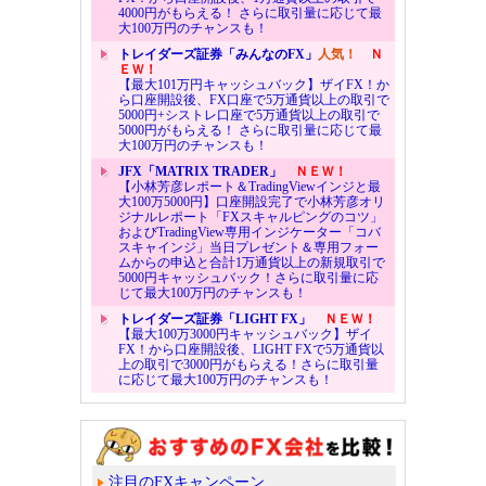
4000円がもらえる！ さらに取引量に応じて最
大100万円のチャンスも！
トレイダーズ証券「みんなのFX」
人気！
Ｎ
ＥＷ！
【最大101万円キャッシュバック】ザイFX！か
ら口座開設後、FX口座で5万通貨以上の取引で
5000円+シストレ口座で5万通貨以上の取引で
5000円がもらえる！ さらに取引量に応じて最
大100万円のチャンスも！
JFX「MATRIX TRADER」
ＮＥＷ！
【小林芳彦レポート＆TradingViewインジと最
大100万5000円】口座開設完了で小林芳彦オリ
ジナルレポート「FXスキャルピングのコツ」
およびTradingView専用インジケーター「コバ
スキャインジ」当日プレゼント＆専用フォー
ムからの申込と合計1万通貨以上の新規取引で
5000円キャッシュバック！さらに取引量に応
じて最大100万円のチャンスも！
トレイダーズ証券「LIGHT FX」
ＮＥＷ！
【最大100万3000円キャッシュバック】ザイ
FX！から口座開設後、LIGHT FXで5万通貨以
上の取引で3000円がもらえる！さらに取引量
に応じて最大100万円のチャンスも！
注目のFXキャンペーン