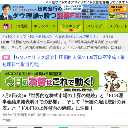
FX比較
キャンペーン
ランキング
スワップ
スプレッド
ザイFX！トップ
>
FX・羊飼いの「今日の為替はこれで動く！」
> 3月8日
(金)■『世界的な株式市場の上昇の継続』と『ECB理事会結果発表明けでの影
響』、そして『米国の雇用統計の発表』と『ドル円の上昇傾向の継続』に注目！
【GMOクリック証券】圧倒的人気で100万口座達成！最
短即日で取引可能！
3月8日(金)■『世界的な株式市場の上昇の継続』と『ECB理
事会結果発表明けでの影響』、そして『米国の雇用統計の発
表』と『ドル円の上昇傾向の継続』に注目！
2013年03月08日(金)08:16公開
[2013年03月08日(金)08:16更新]
羊飼い