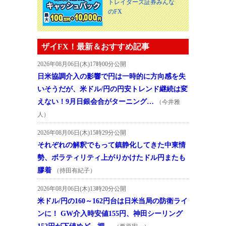
トレイダーズ証券みんな
のFX
ザイFX！最新＆おすすめ記事
2026年08月06日(木)17時00分公開
日米協調介入の影響で円は一時的に方向感を失
いそうだが、米ドル/円の円安トレンド継続は変
えない！9月日銀会合がターニング…
（今井雅
人）
2026年08月06日(木)15時29分公開
それぞれの解釈でもって鎮静化してきた中東情
勢、ボラティリティ上がりかけたドル円またも
膠着
（持田有紀子）
2026年08月06日(木)13時20分公開
米ドル/円の160～162円台は日米当局の防衛ライ
ンに！ GW介入時安値155円、神田シーリング