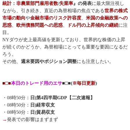
統計
：
非農業部門雇用者数
/
失業率
』の発表
に最大限注視し
ながら、引き続き、直近の為替相場の焦点である
世界の株式
市場の動向
や
金融市場のリスク許容度
、
米国の金融政策への
思惑
、
欧州債務問題への思惑
、
ドル円の上昇傾向の継続
に注
目。
NYダウが史上最高値を更新しており、世界的な株価の上昇
が続くのかどうか、為替相場にとっても重要な要因になるだ
ろう。
その他、
週末要因やポジション調整
にも注意したい。
■□■
本日のトレード用のエサ
■□■(
※毎日更新
)
・08時50分：
日)第4四半期GDP【二次速報】
・08時50分：
日)経常収支
・08時50分：
日)貿易収支
→
発表での影響はまずまず