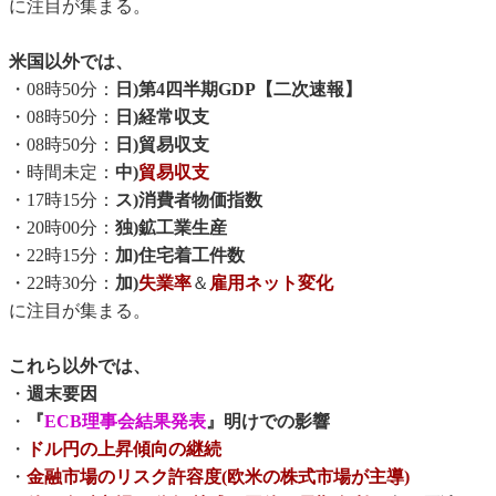
に注目が集まる。
米国以外では、
・08時50分：
日)第4四半期GDP【二次速報】
・08時50分：
日)経常収支
・08時50分：
日)貿易収支
・時間未定：
中)
貿易収支
・17時15分：
ス)消費者物価指数
・20時00分：
独)鉱工業生産
・22時15分：
加)住宅着工件数
・22時30分：
加)
失業率
＆
雇用ネット変化
に注目が集まる。
これら以外では、
・
週末要因
・
『
ECB理事会結果発表
』明けでの影響
・
ドル円の上昇傾向の継続
・
金融市場のリスク許容度(欧米の株式市場が主導)