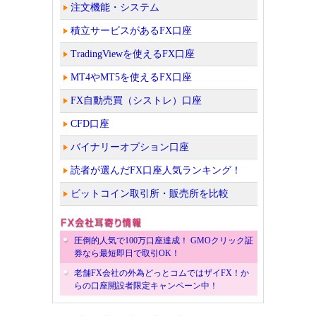
注文機能・システム
積立サービスがあるFX口座
TradingViewを使えるFX口座
MT4やMT5を使えるFX口座
FX自動売買（シストレ）口座
CFD口座
バイナリーオプション口座
読者が選んだFX口座人気ランキング！
ビットコイン取引所・販売所を比較
圧倒的人気で100万口座達成！ GMOクリック証
券なら最短即日で取引OK！
老舗FX会社の外為どっとコムではザイFX！か
らの口座開設者限定キャンペーン中！