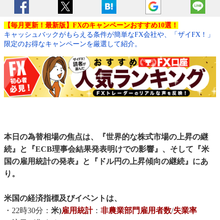
【毎月更新！最新版】FXのキャンペーンおすすめ10選！
キャッシュバックがもらえる条件が簡単なFX会社や、「ザイFX！」
限定のお得なキャンペーンを厳選して紹介。
本日の為替相場の焦点は、『世界的な株式市場の上昇の継
続』と『ECB理事会結果発表明けでの影響』、そして『米
国の雇用統計の発表』と『ドル円の上昇傾向の継続』にあ
り。
米国の経済指標及びイベントは、
・22時30分：
米)
雇用統計
：
非農業部門雇用者数
/
失業率