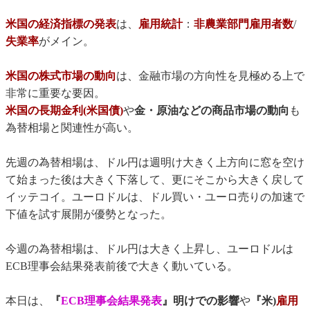
米国の経済指標の発表
は、
雇用統計
：
非農業部門雇用者数
/
失業率
がメイン。
米国の株式市場の動向
は、金融市場の方向性を見極める上で
非常に重要な要因。
米国の長期金利(米国債)
や
金・原油などの商品市場の動向
も
為替相場と関連性が高い。
先週の為替相場は、ドル円は週明け大きく上方向に窓を空け
て始まった後は大きく下落して、更にそこから大きく戻して
イッテコイ。ユーロドルは、ドル買い・ユーロ売りの加速で
下値を試す展開が優勢となった。
今週の為替相場は、ドル円は大きく上昇し、ユーロドルは
ECB理事会結果発表前後で大きく動いている。
本日は、
『
ECB理事会結果発表
』明けでの影響
や
『米)
雇用