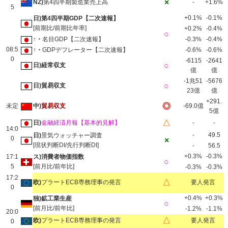
×
NZ)
第4四半期製造業売上高
-
+1.6%
5
+0.1%
-0.1%
日)第4四半期GDP【二次速報】
[前期比/前期比年率]
+0.2%
-0.4%
○
↑・
名目GDP【二次速報】
-0.3%
-0.4%
08:5
↑・
GDPデフレーター【二次速報】
-0.6%
-0.6%
0
-6115
-2641
○
日)経常収支
億
億
-1兆51
-5676
○
日)貿易収支
23億
億
+291.
◎
未定
中)
貿易収支
-69.0億
5億
△
日)
金融経済月報【基本的見解】
-
-
14:0
-
49.5
日)
景気ウォッチャー調査
0
×
[現状判断DI/先行判断DI]
-
56.5
+0.3%
-0.3%
17:1
ス)消費者物価指数
○
5
[前月比/前年比]
-0.3%
-0.3%
17:2
△
欧)
プラートECB専務理事の発言
要人発言
0
+0.4%
+0.3%
独)鉱工業生産
○
[前月比/前年比]
-1.2%
-1.1%
20:0
△
欧)
プラートECB専務理事の発言
要人発言
0