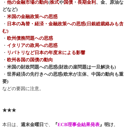
・
他の金融市場の動向
(
株式
や
国債
・
長期金利
、金、原油な
どなど)
・
米国の金融政策への思惑
・
日本の為替・経済・金融政策への思惑(日銀総裁絡みも含
む)
・
欧州債務問題への思惑
・
イタリアの政局への思惑
・
リパトリなど日本の年度末による影響
・
欧州各国の国債の動向
・
米国の財政問題への思惑(財政の崖問題は一旦解決も)
・
世界経済の先行きへの思惑(欧米が主体、中国の動向も重
要)
などの要因に注意。
★★★
本日は、
週末金曜日
で、
『
ECB理事会結果発表
』明け
。