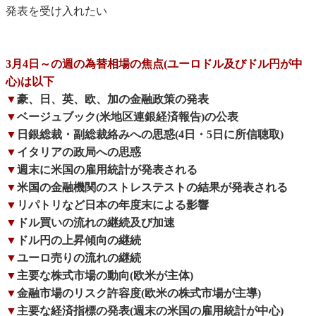
発表を受け入れたい
3月4日～の週の為替相場の焦点(ユーロドル及びドル円が中
心)は以下
▼
豪、日、英、欧、加の金融政策の発表
▼
ベージュブック(米地区連銀経済報告)の公表
▼
日銀総裁・副総裁絡みへの思惑(4日・5日に所信聴取)
▼
イタリアの政局への思惑
▼
週末に米国の雇用統計が発表される
▼
米国の金融機関のストレステストの結果が発表される
▼
リパトリなど日本の年度末による影響
▼
ドル買いの流れの継続及び加速
▼
ドル円の上昇傾向の継続
▼
ユーロ売りの流れの継続
▼
主要な株式市場の動向(欧米が主体)
▼
金融市場のリスク許容度(欧米の株式市場が主導)
▼
主要な経済指標の発表(週末の米国の雇用統計が中心)