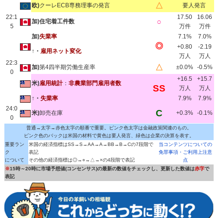
△
欧)
クーレECB専務理事の発言
要人発言
22:1
17.50
16.06
○
加)住宅着工件数
5
万件
万件
加)
失業率
7.1%
7.0%
◎
+0.80
-2.19
↑・
雇用ネット変化
万人
万人
22:3
△
加)
第4四半期労働生産率
±0.0%
-0.5%
0
+16.5
+15.7
米)
雇用統計
：
非農業部門雇用者数
SS
万人
万人
↑・
失業率
7.9%
7.9%
24:0
C
米)
卸売在庫
+0.3%
-0.1%
0
普通→太字→赤色太字の順番で重要。ピンク色太字は金融政策関連のもの。
ピンク色のバックは米国の材料で黄色は要人発言、緑色は企業の決算を表す。
重要ラン
米国の経済指標はSS→S→AA→A→BB→B→Cの7段階で
当コンテンツについての
ク
表記
免罪事項・ご利用上注意
について
その他の経済指標は◎→○→△→×の4段階で表記
点
※
15時～20時に市場予想値(コンセンサス)の最新の数値をチェックし、更新した数値は
赤字
で
表記