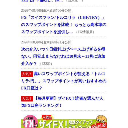
152円が下値めど、押…
（西原宏一）
2026年08月06日(木)12時00分公開
FX「スイスフラン/トルコリラ（CHF/TRY）」
のスワップポイントを比較！ もっとも高水準の
スワップポイントを提供し…
（FX情報局）
2026年08月06日(木)09時21分公開
次の介入いつ？日銀利上げペース上げざるを得
ない。円安止まらなければ10月末～11月に追加
介入か？
（ZERO）
高いスワップポイントが狙える「トルコ
人気！
リラ/円」。スワップポイントが高いおすすめの
FX口座は？
【毎月更新】ザイFX！読者が選んだ人
人気！
気FX口座ランキング！