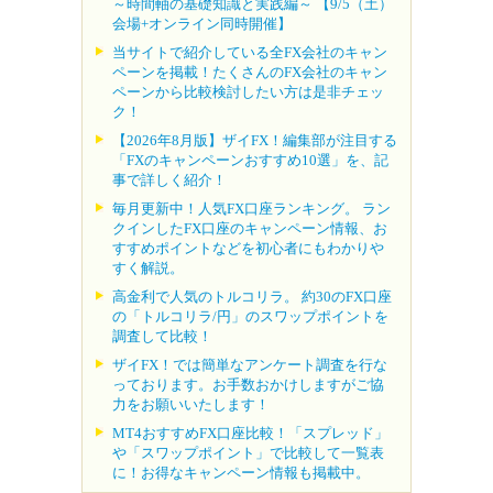
～時間軸の基礎知識と実践編～ 【9/5（土）
会場+オンライン同時開催】
当サイトで紹介している全FX会社のキャン
ペーンを掲載！たくさんのFX会社のキャン
ペーンから比較検討したい方は是非チェッ
ク！
【2026年8月版】ザイFX！編集部が注目する
「FXのキャンペーンおすすめ10選」を、記
事で詳しく紹介！
毎月更新中！人気FX口座ランキング。 ラン
クインしたFX口座のキャンペーン情報、お
すすめポイントなどを初心者にもわかりや
すく解説。
高金利で人気のトルコリラ。 約30のFX口座
の「トルコリラ/円」のスワップポイントを
調査して比較！
ザイFX！では簡単なアンケート調査を行な
っております。お手数おかけしますがご協
力をお願いいたします！
MT4おすすめFX口座比較！「スプレッド」
や「スワップポイント」で比較して一覧表
に！お得なキャンペーン情報も掲載中。