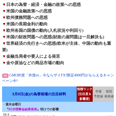
▼
日本の為替・経済・金融の政策への思惑
▼
米国の金融政策への思惑
▼
欧州債務問題への思惑
▼
米国の長期金利の動向
▼
欧州各国の国債の動向(入札状況や利回り)
▼
米国の財政問題への思惑(財政の崖問題は一旦解決も)
▼
世界経済の先行きへの思惑(欧米が主体、中国の動向も重
要)
▼
金融当局者や要人による発言
▼
金や原油などの商品市場の動向
GMO外貨「外貨ex」今ならザイFX!限定4000円がもらえるキャン
ペーン中!
指標ランク
市場
前回
3月8日(金)の為替相場の注目材料
(注目度＆
予想値
発表値
影響度)
・
週末金曜日
・
『
ECB理事会結果発表
』明けでの影響
06:4