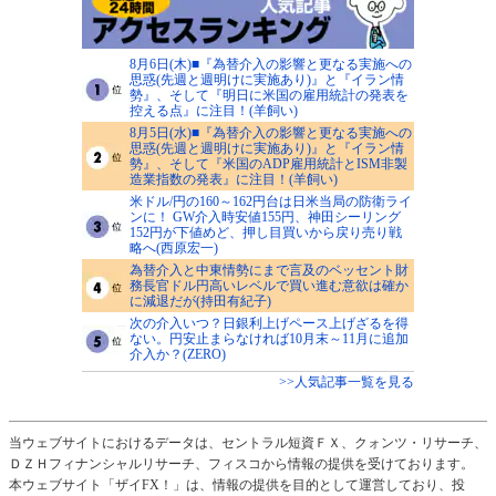
8月6日(木)■『為替介入の影響と更なる実施への
思惑(先週と週明けに実施あり)』と『イラン情
勢』、そして『明日に米国の雇用統計の発表を
控える点』に注目！(羊飼い)
8月5日(水)■『為替介入の影響と更なる実施への
思惑(先週と週明けに実施あり)』と『イラン情
勢』、そして『米国のADP雇用統計とISM非製
造業指数の発表』に注目！(羊飼い)
米ドル/円の160～162円台は日米当局の防衛ライ
ンに！ GW介入時安値155円、神田シーリング
152円が下値めど、押し目買いから戻り売り戦
略へ(西原宏一)
為替介入と中東情勢にまで言及のベッセント財
務長官ドル円高いレベルで買い進む意欲は確か
に減退だが(持田有紀子)
次の介入いつ？日銀利上げペース上げざるを得
ない。円安止まらなければ10月末～11月に追加
介入か？(ZERO)
>>人気記事一覧を見る
当ウェブサイトにおけるデータは、セントラル短資ＦＸ、クォンツ・リサーチ、
ＤＺＨフィナンシャルリサーチ、フィスコから情報の提供を受けております。
本ウェブサイト「ザイFX！」は、情報の提供を目的として運営しており、投