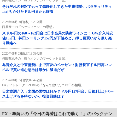
持田有紀子の「戦うオンナのマーケット日記」
それぞれの解釈でもって鎮静化してきた中東情勢、ボラティリティ
上がりかけたドル円またも膠着
2026年08月06日(木)13:20公開
西原宏一の「ヘッジファンドの思惑」
米ドル/円の160～162円台は日米当局の防衛ラインに！ GW介入時安
値155円、神田シーリング152円が下値めど、押し目買いから戻り売
り戦略へ
2026年08月05日(水)13:33公開
持田有紀子の「戦うオンナのマーケット日記」
為替介入と中東情勢にまで言及のベッセント財務長官ドル円高いレ
ベルで買い進む意欲は確かに減退だが
2026年08月05日(水)09:42公開
FXデイトレーダーZEROの「なんで動いた？ 昨日の相場」
日米協調介入→米国の国益は何か？ドル円157円台。日銀利上げペー
ス上げざるを得ないか。投資戦略は？
FX・羊飼いの「今日の為替はこれで動く！」のバックナン