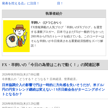
発表を控える点』に注目！
目！
執筆者紹介
羊飼い （ひつじかい）
FX情報満載の人気ブログ「羊飼いのFXブログ」を運営
する凄腕ブロガー。日本ではまだFXが一般的でなかった
2001年からFXのトレードを続けている。このコーナーは
そんな羊飼いが今日発表される重要経済指標をズバリ解
説！
FX・羊飼いの「今日の為替はこれで動く！」の関連記事
2026年08月06日(木)17:00公開
今井雅人の「どうする？ どうなる？ 日本経済、世界経済」
日米協調介入の影響で円は一時的に方向感を失いそうだが、米ドル/
円の円安トレンド継続は変えない！9月日銀会合がターニングポイン
トとなるか？
2026年08月06日(木)15:29公開