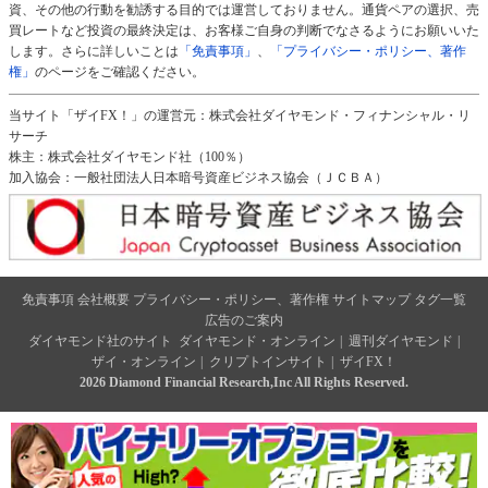
資、その他の行動を勧誘する目的では運営しておりません。通貨ペアの選択、売
買レートなど投資の最終決定は、お客様ご自身の判断でなさるようにお願いいた
します。さらに詳しいことは
「免責事項」
、
「プライバシー・ポリシー、著作
権」
のページをご確認ください。
当サイト「ザイFX！」の運営元：株式会社ダイヤモンド・フィナンシャル・リ
サーチ
株主：株式会社ダイヤモンド社（100％）
加入協会：一般社団法人日本暗号資産ビジネス協会（ＪＣＢＡ）
免責事項
会社概要
プライバシー・ポリシー、著作権
サイトマップ
タグ一覧
広告のご案内
ダイヤモンド社のサイト
ダイヤモンド・オンライン
|
週刊ダイヤモンド
|
ザイ・オンライン
|
クリプトインサイト
|
ザイFX！
2026 Diamond Financial Research,Inc All Rights Reserved.