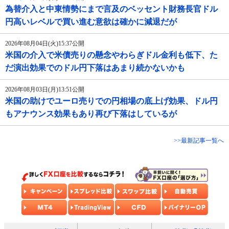
為替介入と中東情勢にまで言及のベッセント財務長官ドル
円高いレベルで買い進む意欲は確かに減退だが
2026年08月04日(火)15:37公開
米国の介入で米債売りの懸念やわらぎドル金利も低下、た
だ演出効果でのドル円下落はあまり続かないかも
2026年08月03日(月)13:51公開
米国の助けでユーロ売りでの円相場の底上げ効果、ドル円
もアナウンス効果もあり再び下落はしているが
>>最新記事一覧へ