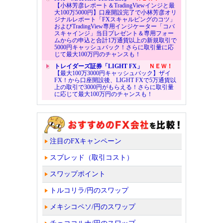
【小林芳彦レポート＆TradingViewインジと最
大100万5000円】口座開設完了で小林芳彦オリ
ジナルレポート「FXスキャルピングのコツ」
およびTradingView専用インジケーター「コバ
スキャインジ」当日プレゼント＆専用フォー
ムからの申込と合計1万通貨以上の新規取引で
5000円キャッシュバック！さらに取引量に応
じて最大100万円のチャンスも！
トレイダーズ証券「LIGHT FX」
ＮＥＷ！
【最大100万3000円キャッシュバック】ザイ
FX！から口座開設後、LIGHT FXで5万通貨以
上の取引で3000円がもらえる！さらに取引量
に応じて最大100万円のチャンスも！
注目のFXキャンペーン
スプレッド（取引コスト）
スワップポイント
トルコリラ/円のスワップ
メキシコペソ/円のスワップ