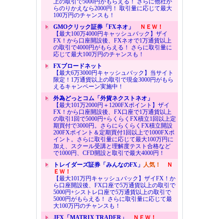
上の取引で5000円がもらえる！ さらに他社か
らのりかえなら2000円！ 取引量に応じて最大
100万円のチャンスも！
GMOクリック証券「FXネオ」
ＮＥＷ！
【最大100万4000円キャッシュバック】ザイ
FX！から口座開設後、FXネオで1万通貨以上
の取引で4000円がもらえる！ さらに取引量に
応じて最大100万円のチャンスも！
FXブロードネット
【最大6万3000円キャッシュバック】当サイト
限定！1万通貨以上の取引で現金3000円がもら
えるキャンペーン実施中！
外為どっとコム「外貨ネクストネオ」
【最大101万2000円＋1200FXポイント】ザイ
FX！から口座開設後、FX口座で1万通貨以上
の取引1回で5000円+らくらくFX積立1回以上定
期買付で3000円。さらにらくらくFX積立開設
200FXポイント＆定期買付1回以上で1000FXポ
イント。さらに取引量に応じて最大100万円に
加え、スクール受講と理解度テスト合格など
で1000円、CFD開設と取引で最大4000円！
トレイダーズ証券「みんなのFX」
人気！
Ｎ
ＥＷ！
【最大101万円キャッシュバック】ザイFX！か
ら口座開設後、FX口座で5万通貨以上の取引で
5000円+シストレ口座で5万通貨以上の取引で
5000円がもらえる！ さらに取引量に応じて最
大100万円のチャンスも！
JFX「MATRIX TRADER」
ＮＥＷ！