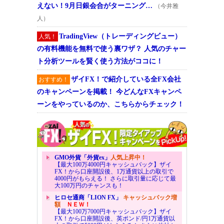
えない！9月日銀会合がターニング…
（今井雅
人）
TradingView（トレーディングビュー）
人気！
の有料機能を無料で使う裏ワザ？ 人気のチャー
ト分析ツールを賢く使う方法がココに！
ザイFX！で紹介している全FX会社
おすすめ！
のキャンペーンを掲載！ 今どんなFXキャンペ
ーンをやっているのか、こちらからチェック！
GMO外貨「外貨ex」
人気上昇中！
【最大100万4000円キャッシュバック】ザイ
FX！から口座開設後、1万通貨以上の取引で
4000円がもらえる！ さらに取引量に応じて最
大100万円のチャンスも！
ヒロセ通商「LION FX」
キャッシュバック増
額
ＮＥＷ！
【最大100万7000円キャッシュバック】ザイ
FX！から口座開設後、英ポンド/円1万通貨以