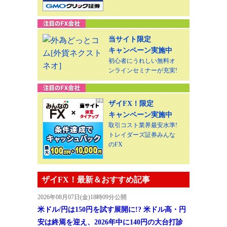
当サイト限定
キャンペーン実施中
初心者にうれしい無料オ
ンラインセミナーが充実!
ザイFX！限定
キャンペーン実施中
取引コスト業界最安水準!
トレイダーズ証券みんな
のFX
ザイFX！最新＆おすすめ記事
2026年08月07日(金)18時09分公開
米ドル/円は150円を試す展開に!? 米ドル高・円
安は終焉を迎え、2026年中に140円の大台打診