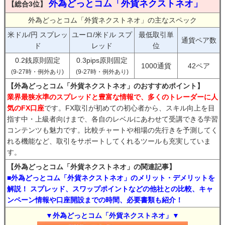
外為どっとコム「外貨ネクストネオ」
【総合3位】
外為どっとコム「外貨ネクストネオ」の主なスペック
米ドル/円 スプレッ
ユーロ/米ドル スプ
最低取引単
通貨ペア数
ド
レッド
位
0.2銭原則固定
0.3pips原則固定
1000通貨
42ペア
(9-27時・例外あり)
(9-27時・例外あり)
【外為どっとコム「外貨ネクストネオ」のおすすめポイント】
業界最狭水準のスプレッドと豊富な情報で、多くのトレーダーに人
気のFX口座
です。FX取引が初めての初心者から、スキル向上を目
指す中・上級者向けまで、各自のレベルにあわせて受講できる学習
コンテンツも魅力です。比較チャートや相場の先行きを予測してく
れる機能など、取引をサポートしてくれるツールも充実していま
す。
【外為どっとコム「外貨ネクストネオ」の関連記事】
■外為どっとコム「外貨ネクストネオ」のメリット・デメリットを
解説！ スプレッド、スワップポイントなどの他社との比較、キャ
ンペーン情報や口座開設までの時間、必要書類も紹介！
▼外為どっとコム「外貨ネクストネオ」▼