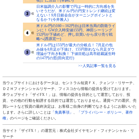
視)』に注目！(羊飼い)
日米協調介入の影響で円は一時的に方向感を失
いそうだが、米ドル/円の円安トレンド継続は変
えない！9月日銀会合がターニングポイントと
なるか？(今井雅人)
米ドル/円の160～162円台は日米当局の防衛ライ
ンに！ GW介入時安値155円、神田シーリング
152円が下値めど、押し目買いから戻り売り戦
略へ(西原宏一)
米ドル/円は155円が最大の分岐点！ 7月足の包
み線を8月足が下抜け、155円割れなら月足ダウ
理論が下向き転換！ 下値目処は高市総裁誕生時
の147円の窓(田向宏行)
>>人気記事一覧を見る
当ウェブサイトにおけるデータは、セントラル短資ＦＸ、クォンツ・リサーチ、
ＤＺＨフィナンシャルリサーチ、フィスコから情報の提供を受けております。
本ウェブサイト「ザイFX！」は、情報の提供を目的として運営しており、投
資、その他の行動を勧誘する目的では運営しておりません。通貨ペアの選択、売
買レートなど投資の最終決定は、お客様ご自身の判断でなさるようにお願いいた
します。さらに詳しいことは
「免責事項」
、
「プライバシー・ポリシー、著作
権」
のページをご確認ください。
当サイト「ザイFX！」の運営元：株式会社ダイヤモンド・フィナンシャル・リ
サーチ