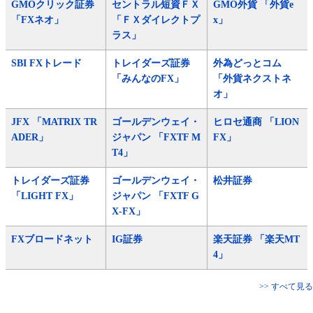
GMOクリック証券
セントラル短資ＦＸ
GMO外貨 「外貨e
「FXネオ」
「ＦＸダイレクトプ
x」
ラス」
SBI FXトレード
トレイダーズ証券
外為どっとコム
「みんなのFX」
「外貨ネクストネ
オ」
JFX 「MATRIX TR
ゴールデンウェイ・
ヒロセ通商 「LION
ADER」
ジャパン 「FXTF M
FX」
T4」
トレイダーズ証券
ゴールデンウェイ・
松井証券
「LIGHT FX」
ジャパン 「FXTF G
X-FX」
FXブロードネット
IG証券
楽天証券 「楽天MT
4」
>> すべて見る