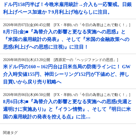
ドル円158円半ば！今晩米雇用統計→介入も一応警戒。日銀
利上げペース加速か？9月利上げ地ならしに注目。
2026年08月07日(金)06:45公開 [FX・羊飼いの「今日の為替はこれで動く！」]
8月7日(金)■『為替介入の影響と更なる実施への思惑』と
『米国の雇用統計の発表』、そして『米国の金融政策への
思惑(利上げへの思惑に注視)』に注目！
2026年08月06日(木)13:20公開 [西原宏一の「ヘッジファンドの思惑」]
米ドル/円の160～162円台は日米当局の防衛ラインに！ GW
介入時安値155円、神田シーリング152円が下値めど、押し
目買いから戻り売り戦略へ
2026年08月06日(木)06:50公開 [FX・羊飼いの「今日の為替はこれで動く！」]
8月6日(木)■『為替介入の影響と更なる実施への思惑(先週と
週明けに実施あり)』と『イラン情勢』、そして『明日に米
国の雇用統計の発表を控える点』に注…
関連タグ