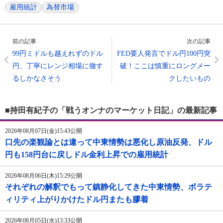
雇用統計
為替市場
前の記事
次の記事
99円ミドルも越えれずのドル
FED要人発言でドル円100円突
円、丁寧にレンジ相場に徹す
破！ここは慎重にロングメー
るしかなさそう
クしたいもの
■持田有紀子の「戦うオンナのマーケット日記」の最新記事
2026年08月07日(金)15:43公開
口先の楽観論とは違って中東情勢は悪化し原油反発、ドル
円も158円台に戻しドル金利上昇での雇用統計
2026年08月06日(木)15:29公開
それぞれの解釈でもって鎮静化してきた中東情勢、ボラテ
ィリティ上がりかけたドル円またも膠着
2026年08月05日(水)13:33公開