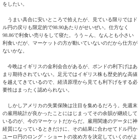
をしたい。
うまい具合に安いところで拾えたが、見ている限りではド
ル円の戻りも限定的で98.90あたりがせいぜい。仕方なく
98.86で利食い売りをして寝た。うう～ん、なんとも小さい
利食いだが、マーケットの方が動いていないのだから仕方が
ないかな。
今晩はイギリスの金利会合があるが、ポンドの利下げはあ
まり期待されていない。足元ではイギリス株も歴史的な高値
を越えてきているので、経済原理から見ても利下げをする必
要性はまったく認められない。
しかしアメリカの失業保険は注目を集めるだろう。先週末
の雇用統計が良かったことにはじまってその余韻が継続して
いるのが、今のマーケットだからだ。雇用関連のデータに神
経質になっているときだけに、その結果に合わせてドル円か
ユーロ円のロング・ショートの攻め方を決定していくのがよ