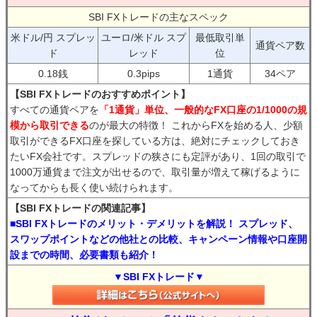
SBI FXトレードの主なスペック
米ドル/円 スプレッ
ユーロ/米ドル スプ
最低取引単
通貨ペア数
ド
レッド
位
0.18銭
0.3pips
1通貨
34ペア
【SBI FXトレードのおすすめポイント】
すべての通貨ペアを
「1通貨」単位、一般的なFX口座の1/1000の規
模から取引できる
のが最大の特徴！ これからFXを始める人、少額
取引ができるFX口座を探している方は、絶対にチェックしておき
たいFX会社です。スプレッドの狭さにも定評があり、1回の取引で
1000万通貨まで注文が出せるので、取引量が増えて稼げるように
なってからも長く使い続けられます。
【SBI FXトレードの関連記事】
■SBI FXトレードのメリット・デメリットを解説！ スプレッド、
スワップポイントなどの他社との比較、キャンペーン情報や口座開
設までの時間、必要書類も紹介！
▼SBI FXトレード▼