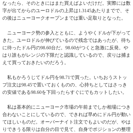
なったら、そのときにはまた買えばよいだけだ。実際には数
字が出てからのユーロドルの上昇は1.3145あたりまでで、そ
の後はニューヨークオープンまでは重い足取りとなった。
ニューヨーク勢の参入とともに、ようやくドルが下がって
きた。ユーロドルが伸びているので残念ではあったが、待ち
に待ったドル円の98.60台だ。98.60がつくと急激に反発。や
はり誰もがレンジの下限だと認識しているので、戻りは捕ま
えて買っておきたいのだろう。
私もかろうじてドル円を98.71で買った。いちおうストッ
プ注文は98.45で置いておくものの、心持ちとしてはさっき
の安値である98.60を下回ったらすぐにでもカットしたい。
私は基本的にニューヨーク市場の午前までしか相場につき
合わないことにしているので、できれば早めにドル円が動い
てほしいものだ。オーバーナイト注文でもよいのだが、やは
りできうる限りは自分の目で見て、自身でポジションの整理