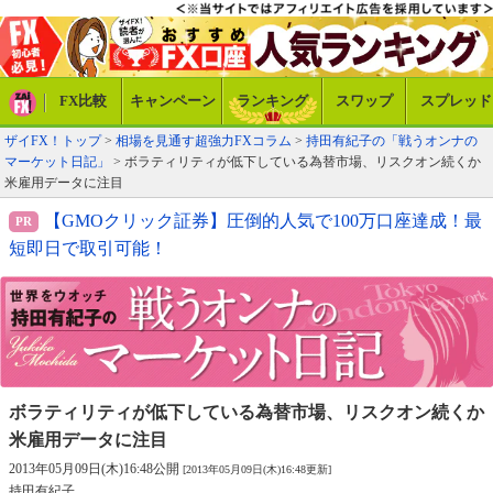
FX比較
キャンペーン
ランキング
スワップ
スプレッド
ザイFX！トップ
>
相場を見通す超強力FXコラム
>
持田有紀子の「戦うオンナの
マーケット日記」
> ボラティリティが低下している為替市場、リスクオン続くか
米雇用データに注目
【GMOクリック証券】圧倒的人気で100万口座達成！最
短即日で取引可能！
ボラティリティが低下している為替市場、
リスクオン続くか
米雇用データに注目
2013年05月09日(木)16:48公開
[2013年05月09日(木)16:48更新]
持田有紀子