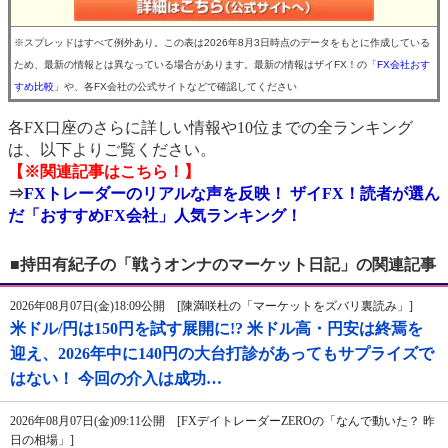
※スプレッドはすべて例外あり。この表は2026年8月3日時点のデータをもとに作成している
ため、最新の情報とは異なっている場合があります。最新の情報はザイFX！の
「FX会社おす
すめ比較」
や、各FX会社の公式サイトなどで確認してください
各FX口座のさらに詳しい情報や10位までの全ランキング
は、以下よりご覧ください。
【※関連記事はこちら！】
⇒
FXトレーダーのリアルな声を反映！ ザイFX！読者が選ん
だ「おすすめFX会社」人気ランキング！
■持田有紀子の「戦うオンナのマーケット日記」の関連記事
2026年08月07日(金)18:09公開 [陳満咲杜の「マーケットをズバリ裏読み」]
米ドル/円は150円を試す展開に!? 米ドル高・円安は終焉を
迎え、2026年中に140円の大台打診があってもサプライズで
はない！ 今回の介入は成功…
2026年08月07日(金)09:11公開 [FXデイトレーダーZEROの「なんで動いた？ 昨
日の相場」]