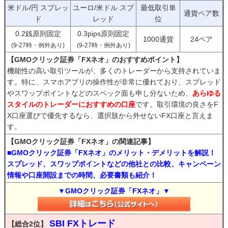
米ドル/円 スプレッ
ユーロ/米ドル スプ
最低取引単
通貨ペア数
ド
レッド
位
0.2銭原則固定
0.3pips原則固定
1000通貨
24ペア
(9-27時・例外あり)
(9-27時・例外あり)
【GMOクリック証券「FXネオ」のおすすめポイント】
機能性の高い取引ツールが、多くのトレーダーから支持されていま
す。特に、スマホアプリの操作性が非常に優れており、スプレッド
やスワップポイントなどのスペック面も申し分ないため、
あらゆる
スタイルのトレーダーにおすすめの口座
です。取引環境の良さをF
X口座選びで優先するなら、選択肢から外せないFX口座と言えま
す。
【GMOクリック証券「FXネオ」の関連記事】
■GMOクリック証券「FXネオ」のメリット・デメリットを解説！
スプレッド、スワップポイントなどの他社との比較、キャンペーン
情報や口座開設までの時間、必要書類も紹介！
▼GMOクリック証券「FXネオ」▼
SBI FXトレード
【総合2位】