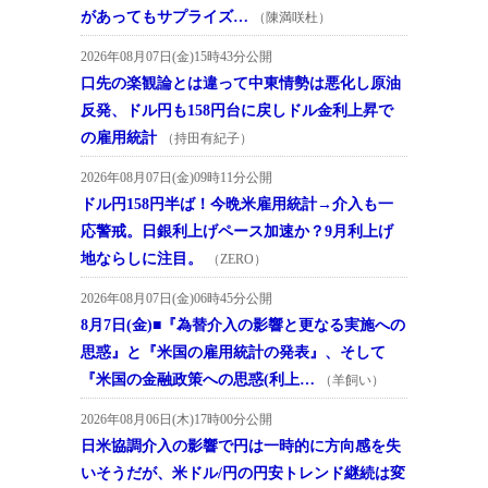
があってもサプライズ…
（陳満咲杜）
2026年08月07日(金)15時43分公開
口先の楽観論とは違って中東情勢は悪化し原油
反発、ドル円も158円台に戻しドル金利上昇で
の雇用統計
（持田有紀子）
2026年08月07日(金)09時11分公開
ドル円158円半ば！今晩米雇用統計→介入も一
応警戒。日銀利上げペース加速か？9月利上げ
地ならしに注目。
（ZERO）
2026年08月07日(金)06時45分公開
8月7日(金)■『為替介入の影響と更なる実施への
思惑』と『米国の雇用統計の発表』、そして
『米国の金融政策への思惑(利上…
（羊飼い）
2026年08月06日(木)17時00分公開
日米協調介入の影響で円は一時的に方向感を失
いそうだが、米ドル/円の円安トレンド継続は変