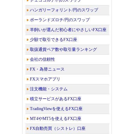
チェココルナ/円のスワップ
ハンガリーフォリント/円のスワップ
ポーランドズロチ/円のスワップ
羊飼いが選んだ初心者にやさしいFX口座
少額で取引できるFX口座
取扱通貨ペア数や取引量ランキング
会社の信頼性
FX・為替ニュース
FXスマホアプリ
注文機能・システム
積立サービスがあるFX口座
TradingViewを使えるFX口座
MT4やMT5を使えるFX口座
FX自動売買（シストレ）口座