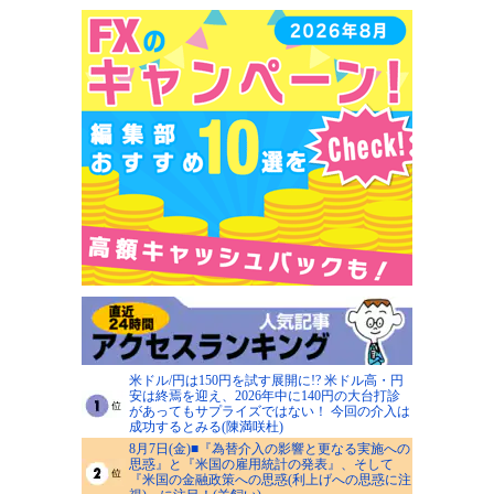
米ドル/円は150円を試す展開に!? 米ドル高・円
安は終焉を迎え、2026年中に140円の大台打診
があってもサプライズではない！ 今回の介入は
成功するとみる(陳満咲杜)
8月7日(金)■『為替介入の影響と更なる実施への
思惑』と『米国の雇用統計の発表』、そして
『米国の金融政策への思惑(利上げへの思惑に注