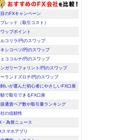
注目のFXキャンペーン
スプレッド（取引コスト）
スワップポイント
トルコリラ/円のスワップ
メキシコペソ/円のスワップ
チェココルナ/円のスワップ
ハンガリーフォリント/円のスワップ
ポーランドズロチ/円のスワップ
羊飼いが選んだ初心者にやさしいFX口座
少額で取引できるFX口座
取扱通貨ペア数や取引量ランキング
会社の信頼性
X・為替ニュース
Xスマホアプリ