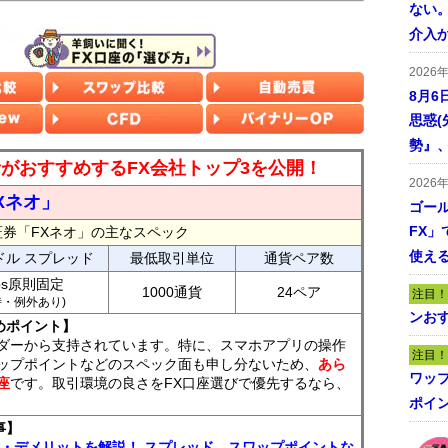
ない。
介入
2026
8月6
思惑
勢』
読者がおすすめするFX会社トップ3を公開！
2026
Xネオ」
ゴール
FX」で
証券「FXネオ」の主なスペック
使える
ドル スプレッド
最低取引単位
通貨ペア数
ips原則固定
1000通貨
24ペア
注目！
7時・例外あり)
ンおす
めポイント】
ダーから支持されています。特に、スマホアプリの操作
注目！
ップポイントなどのスペック面も申し分ないため、
あら
ワッ
座
です。取引環境の良さをFX口座選びで優先するなら、
ポイ
事】
ト・デメリットを解説！ スプレッド、スワップポイントな