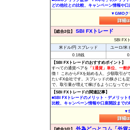
どの他社との比較、キャンペーン情報や口
▼GMOク
SBI FXトレード
【総合2位】
SBI 
米ドル/円 スプレッド
ユーロ/米
0.18銭
0
【SBI FXトレードのおすすめポイント】
すべての通貨ペアを
「1通貨」単位、一般的
徴！ これからFXを始める人、少額取引が
たいFX会社です。スプレッドの狭さにも定
で、取引量が増えて稼げるようになってか
【SBI FXトレードの関連記事】
■SBI FXトレードのメリット・デメリッ
比較、キャンペーン情報や口座開設までの
▼
外為どっとコム「外貨
【総合3位】