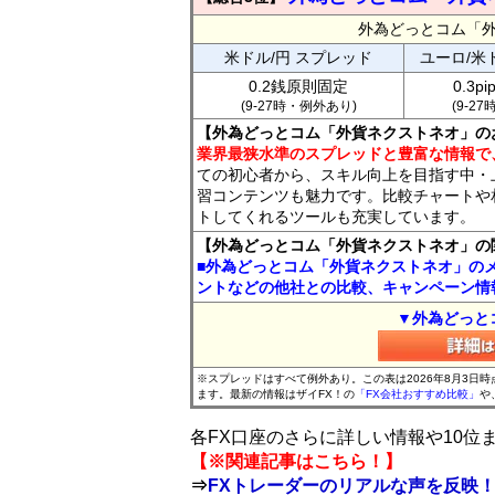
外為どっとコム「
米ドル/円 スプレッド
ユーロ/米
0.2銭原則固定
0.3p
(9-27時・例外あり)
(9-2
【外為どっとコム「外貨ネクストネオ」の
業界最狭水準のスプレッドと豊富な情報で
ての初心者から、スキル向上を目指す中・
習コンテンツも魅力です。比較チャートや
トしてくれるツールも充実しています。
【外為どっとコム「外貨ネクストネオ」の
■外為どっとコム「外貨ネクストネオ」の
ントなどの他社との比較、キャンペーン情
▼外為どっと
※スプレッドはすべて例外あり。この表は2026年8月3日
ます。最新の情報はザイFX！の
「FX会社おすすめ比較」
や
各FX口座のさらに詳しい情報や10
【※関連記事はこちら！】
⇒
FXトレーダーのリアルな声を反映！