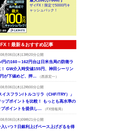
最大100万7000円
ザイFX！限定で5000円キ
ャッシュバック！
FX！最新＆おすすめ記事
年08月06日(木)13時20分公開
/円の160～162円台は日米当局の防衛ラ
！ GW介入時安値155円、神田シーリン
2円が下値めど、押…
（西原宏一）
年08月06日(木)12時00分公開
スイスフラン/トルコリラ（CHF/TRY）」
ワップポイントを比較！ もっとも高水準の
ップポイントを提供し…
（FX情報局）
年08月06日(木)09時21分公開
介入いつ？日銀利上げペース上げざるを得