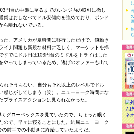
103円台の中盤に至るまでのレンジ内の取引に徹し
通貨はおしなべてドル安傾向を強めており、ポンド
から離れないでいる。
った。アメリカが夏時間に移行しただけで、値動き
ライナ問題も新規な材料に乏しく、マーケットを揺
ですでにドル円は103円台のミドルをトライはした
をやってしまっているため、逃げのオファーも出て
えられそうもない。自分もそれ以上のレベルでドル
い感じがしてしまう（笑）。ニューヨーク時間にな
たプライスアクションは見られなかった。
くグローベックスを見ていたので、ちょっと眠く
たので、早々に寝ることにした。結局ニューヨーク
円台の前半での小動きに終始していたようだ。