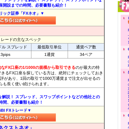
座開設までの時間、必要書類も紹介！
リック証券「FXネオ」▼
FXトレードの主なスペック
ドル スプレッド
最低取引単位
通貨ペア数
.3pips
1通貨
34ペア
なFX口座の1/1000の規模から取引できる
のが最大の特
できるFX口座を探している方は、絶対にチェックしておき
評があり、1回の取引で1000万通貨まで注文が出せるの
らも長く使い続けられます。
トを解説！ スプレッド、スワップポイントなどの他社との
時間、必要書類も紹介！
SBI FXトレード▼
ネクストネオ」