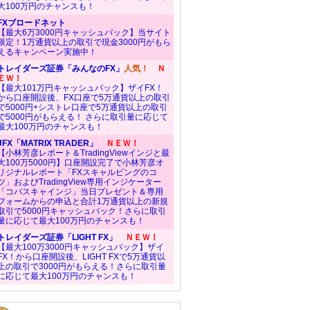
大100万円のチャンスも！
FXブロードネット
【最大6万3000円キャッシュバック】当サイト
限定！1万通貨以上の取引で現金3000円がもら
えるキャンペーン実施中！
トレイダーズ証券「みんなのFX」
人気！
Ｎ
ＥＷ！
【最大101万円キャッシュバック】ザイFX！
から口座開設後、FX口座で5万通貨以上の取引
で5000円+シストレ口座で5万通貨以上の取引
で5000円がもらえる！ さらに取引量に応じて
最大100万円のチャンスも！
JFX「MATRIX TRADER」
ＮＥＷ！
【小林芳彦レポート＆TradingViewインジと最
大100万5000円】口座開設完了で小林芳彦オ
リジナルレポート「FXスキャルピングのコ
ツ」およびTradingView専用インジケーター
「コバスキャインジ」当日プレゼント＆専用
フォームからの申込と合計1万通貨以上の新規
取引で5000円キャッシュバック！さらに取引
量に応じて最大100万円のチャンスも！
トレイダーズ証券「LIGHT FX」
ＮＥＷ！
【最大100万3000円キャッシュバック】ザイ
FX！から口座開設後、LIGHT FXで5万通貨以
上の取引で3000円がもらえる！さらに取引量
に応じて最大100万円のチャンスも！