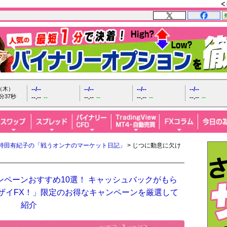
日（木）
--/--
--/--
--/--
--/--
分38秒
--.--
--
--.--
--
--.--
--
--.--
--
持田有紀子の「戦うオンナのマーケット日記」
> じつに動意に欠け
ンペーンおすすめ10選！ キャッシュバックがもら
「ザイFX！」限定のお得なキャンペーンを厳選して
紹介