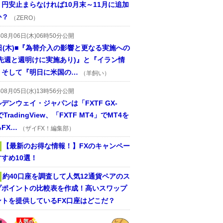
円安止まらなければ10月末～11月に追加
か？
（ZERO）
年08月06日(木)06時50分公開
日(木)■『為替介入の影響と更なる実施への
(先週と週明けに実施あり)』と『イラン情
、そして『明日に米国の…
（羊飼い）
年08月05日(水)13時56分公開
デンウェイ・ジャパンは「FXTF GX-
TradingView、「FXTF MT4」でMT4を
FX…
（ザイFX！編集部）
【最新のお得な情報！】FXのキャンペー
すめ10選！
約40口座を調査して人気12通貨ペアのス
プポイントの比較表を作成！高いスワップ
ントを提供しているFX口座はどこだ？