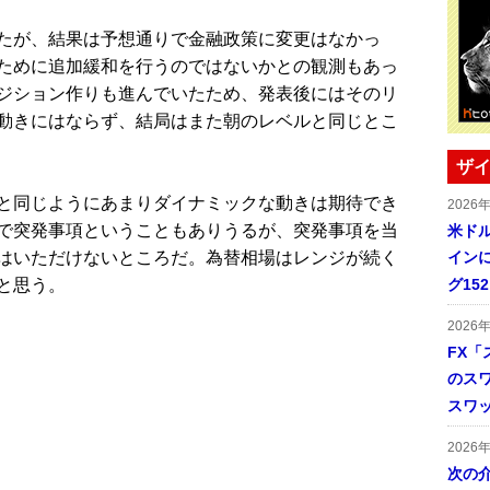
たが、結果は予想通りで金融政策に変更はなかっ
ために追加緩和を行うのではないかとの観測もあっ
ジション作りも進んでいたため、発表後にはそのリ
動きにはならず、結局はまた朝のレベルと同じとこ
ザイ
と同じようにあまりダイナミックな動きは期待でき
2026
で突発事項ということもありうるが、突発事項を当
米ドル
はいただけないところだ。為替相場はレンジが続く
インに
と思う。
グ15
2026
FX「
のス
スワ
2026
次の