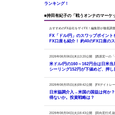
ランキング！
■持田有紀子の「戦うオンナのマーケ
おすすめのFX会社をザイFX！編集部が徹底調
FX「ドル/円」のスワップポイン
FX口座も紹介！ 約40のFX口座
2026年08月06日(木)13:20公開 [西原宏
米ドル/円の160～162円台は日米
シーリング152円が下値めど、押
2026年08月05日(水)09:42公開 [FXデイ
日米協調介入→米国の国益は何か？
得ないか。投資戦略は？
2026年08月04日(火)16:43公開 [田向宏行式 