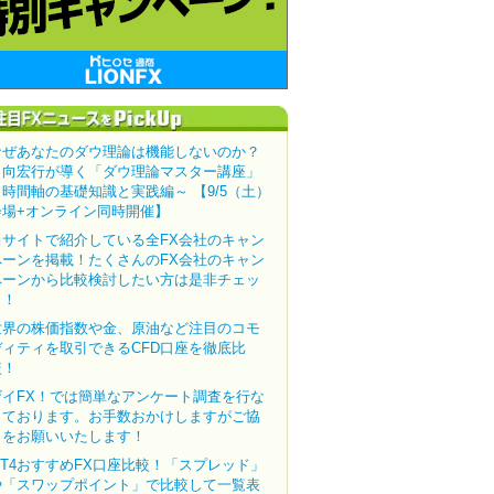
なぜあなたのダウ理論は機能しないのか？
田向宏行が導く「ダウ理論マスター講座」
～時間軸の基礎知識と実践編～ 【9/5（土）
会場+オンライン同時開催】
当サイトで紹介している全FX会社のキャン
ペーンを掲載！たくさんのFX会社のキャン
ペーンから比較検討したい方は是非チェッ
ク！
世界の株価指数や金、原油など注目のコモ
ディティを取引できるCFD口座を徹底比
較！
ザイFX！では簡単なアンケート調査を行な
っております。お手数おかけしますがご協
力をお願いいたします！
MT4おすすめFX口座比較！「スプレッド」
や「スワップポイント」で比較して一覧表