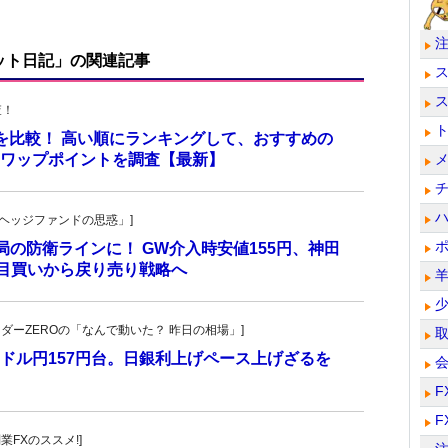
ット日記」の関連記事
査！
トを比較！ 高い順にランキングして、おすすめの
のスワップポイントを調査【最新】
一の「ヘッジファンドの思惑」]
当局の防衛ラインに！ GW介入時安値155円、神田
し目買いから戻り売り戦略へ
トレーダーZEROの「なんで動いた？ 昨日の相場」]
ドル円157円台。日銀利上げペース上げざるを
F
F
副業FXのススメ!]