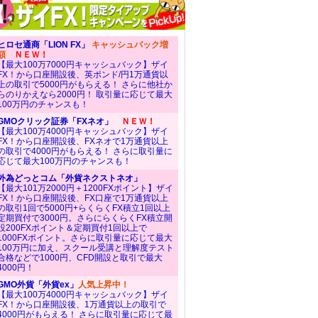
ヒロセ通商「LION FX」
キャッシュバック増
額
ＮＥＷ！
【最大100万7000円キャッシュバック】ザイ
FX！から口座開設後、英ポンド/円1万通貨以
上の取引で5000円がもらえる！ さらに他社か
らのりかえなら2000円！ 取引量に応じて最大
100万円のチャンスも！
GMOクリック証券「FXネオ」
ＮＥＷ！
【最大100万4000円キャッシュバック】ザイ
FX！から口座開設後、FXネオで1万通貨以上
の取引で4000円がもらえる！ さらに取引量に
応じて最大100万円のチャンスも！
外為どっとコム「外貨ネクストネオ」
【最大101万2000円＋1200FXポイント】ザイ
FX！から口座開設後、FX口座で1万通貨以上
の取引1回で5000円+らくらくFX積立1回以上
定期買付で3000円。さらにらくらくFX積立開
設200FXポイント＆定期買付1回以上で
1000FXポイント。さらに取引量に応じて最大
100万円に加え、スクール受講と理解度テスト
合格などで1000円、CFD開設と取引で最大
4000円！
GMO外貨「外貨ex」
人気上昇中！
【最大100万4000円キャッシュバック】ザイ
FX！から口座開設後、1万通貨以上の取引で
4000円がもらえる！ さらに取引量に応じて最