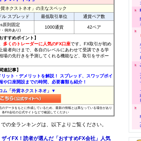
外貨ネクストネオ」の主なスペック
ドル スプレッド
最低取引単位
通貨ペア数
ips原則固定
1000通貨
42ペア
7時・例外あり)
おすすめポイント】
、多くのトレーダーに人気のFX口座
です。FX取引が初め
上級者向けまで、各自のレベルにあわせて受講できる学
相場の先行きを予測してくれる機能など、取引をサポー
関連記事】
メリット・デメリットを解説！ スプレッド、スワップポイ
報や口座開設までの時間、必要書類も紹介！
コム「外貨ネクストネオ」▼
時点のデータをもとに作成しているため、最新の情報とは異なっている場合があり
、各FX会社の公式サイトなどで確認してください
位までの全ランキングは、以下よりご覧ください。
 ザイFX！読者が選んだ「おすすめFX会社」人気