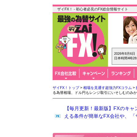
ザイFX！ - 初心者必見のFX総合情報サイト
2026年8月6
日本時間4時28
ザイFX！トップ
>
相場を見通す超強力FXコラム
>
る為替相場、ドル円もレンジ取引にいそしむのみか
【毎月更新！最新版】FXのキャ
える条件が簡単なFX会社や、 