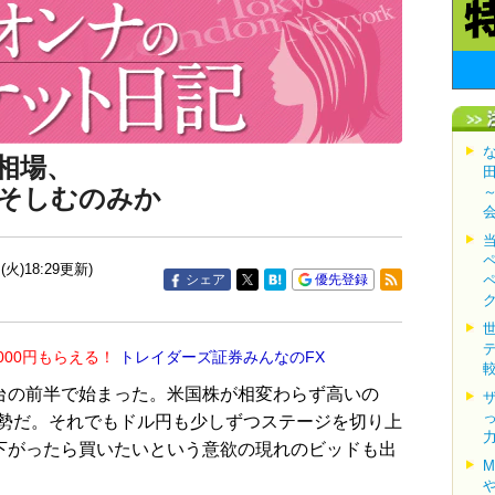
相場、
そしむのみか
(火)18:29更新)
シェア
優先登録
000円もらえる！
トレイダーズ証券みんなのFX
台の前半で始まった。米国株が相変わらず高いの
勢だ。それでもドル円も少しずつステージを切り上
で下がったら買いたいという意欲の現れのビッドも出