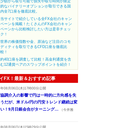
少額から取引可能で損失や取引時間が限定
的なバイナリーオプションが取引できる国
内全7口座を徹底比較。
当サイトで紹介している全FX会社のキャン
ペーンを掲載！たくさんのFX会社のキャン
ペーンから比較検討したい方は是非チェッ
ク！
世界の株価指数や金、原油など注目のコモ
ディティを取引できるCFD口座を徹底比
較！
約40口座を調査して比較！高金利通貨を含
む12通貨ペアのスワップポイントを紹介！
イFX！最新＆おすすめ記事
6年08月06日(木)17時00分公開
米協調介入の影響で円は一時的に方向感を失
そうだが、米ドル/円の円安トレンド継続は変
ない！9月日銀会合がターニング…
（今井雅
6年08月06日(木)15時29分公開