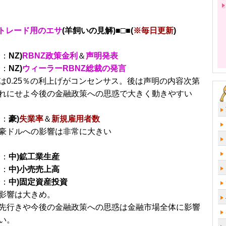
トレード用のエサ
(羊飼いの見解)■□■(
※毎日更新
)
分：
NZ)
RBNZ政策金利
＆
声明発表
分：
NZ)
ウィーラーRBNZ総裁の発言
は0.25％の利上げがコンセンサス。後は声明の内容次第
れにせよ今後の金融政策への思惑で大きく動きやすい
分：
豪)
失業率
＆
新規雇用者数
豪ドルへの影響は非常に大きい
分：
中)鉱工業生産
分：
中)小売売上高
分：
中)固定資産投資
影響は大きめ。
先行きや今後の金融政策への思惑は金融市場全体に影響
い。