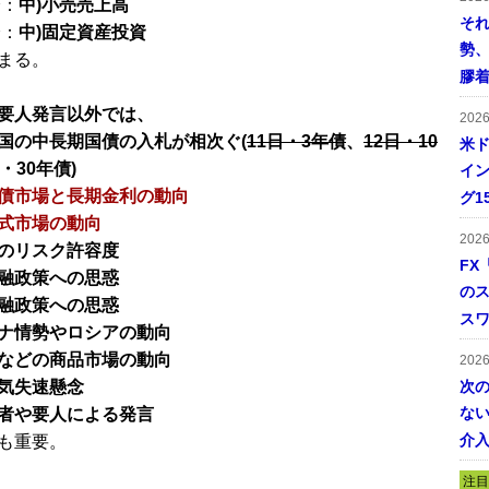
分：
中)小売売上高
そ
分：
中)固定資産投資
勢
まる。
膠
要人発言以外では、
202
国の中長期国債の入札が相次ぐ(
11日・3年債
、
12日・10
米ド
・30年債)
イン
債市場と長期金利の動向
グ1
式市場の動向
202
のリスク許容度
FX
融政策への思惑
の
融政策への思惑
ス
ナ情勢やロシアの動向
などの商品市場の動向
202
気失速懸念
次
ない
者や要人による発言
介
も重要。
注目