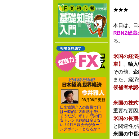
★★★
本日は、日
RBNZ総
る。
米国の経済
車】
、
輸入
その他、
企
また、経済
候補者承認
08月06日更新
米国の株式
日米協調介入の影響で円
重要な要因
は一時的に方向感を失い
そうだが、米ドル/円の円
米国の長期
安トレンド継続は変えな
い！9月日銀会合がターニ
と関連性が
ングポイントとなるか？
米国の中長