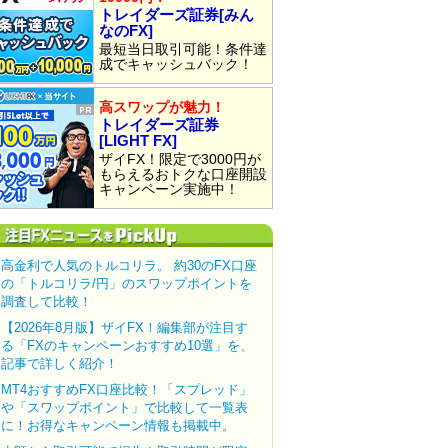
トレイダーズ証券[みん
なのFX]
最短当日取引可能！条件達
成でキャッシュバック！
高スワップが魅力！
トレイダーズ証券
[LIGHT FX]
ザイFX！限定で3000円が
もらえるおトクな口座開設
キャンペーン実施中！
高金利で人気のトルコリラ。 約30のFX口座
の「トルコリラ/円」のスワップポイントを
調査して比較！
【2026年8月版】ザイFX！編集部が注目す
る「FXのキャンペーンおすすめ10選」を、
記事で詳しく紹介！
MT4おすすめFX口座比較！「スプレッド」
や「スワップポイント」で比較して一覧表
に！お得なキャンペーン情報も掲載中。