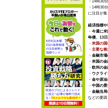
・14時30
・14時30
に注目が集
経済指標や
・
今週に米
年債
、13日
8月6日(木曜
・
米国の国
日)の為替相場
の注目材料と
・
主要な株
指標ランク
・
金融市場
・
米国の金
・
欧州の金
・
ウクライ
・
金や原油
・
中国の景
投資のプロによるトレード
・
金融当局
に役立つ記事が無料で読め
などの要因
る！
FXメルマガも配信中！