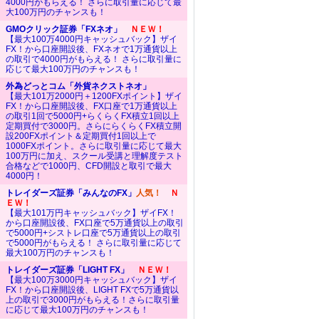
4000円がもらえる！ さらに取引量に応じて最
大100万円のチャンスも！
GMOクリック証券「FXネオ」
ＮＥＷ！
【最大100万4000円キャッシュバック】ザイ
FX！から口座開設後、FXネオで1万通貨以上
の取引で4000円がもらえる！ さらに取引量に
応じて最大100万円のチャンスも！
外為どっとコム「外貨ネクストネオ」
【最大101万2000円＋1200FXポイント】ザイ
FX！から口座開設後、FX口座で1万通貨以上
の取引1回で5000円+らくらくFX積立1回以上
定期買付で3000円。さらにらくらくFX積立開
設200FXポイント＆定期買付1回以上で
1000FXポイント。さらに取引量に応じて最大
100万円に加え、スクール受講と理解度テスト
合格などで1000円、CFD開設と取引で最大
4000円！
トレイダーズ証券「みんなのFX」
人気！
Ｎ
ＥＷ！
【最大101万円キャッシュバック】ザイFX！
から口座開設後、FX口座で5万通貨以上の取引
で5000円+シストレ口座で5万通貨以上の取引
で5000円がもらえる！ さらに取引量に応じて
最大100万円のチャンスも！
トレイダーズ証券「LIGHT FX」
ＮＥＷ！
【最大100万3000円キャッシュバック】ザイ
FX！から口座開設後、LIGHT FXで5万通貨以
上の取引で3000円がもらえる！さらに取引量
に応じて最大100万円のチャンスも！