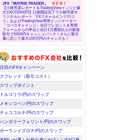
JFX「MATRIX TRADER」
ＮＥＷ！
【小林芳彦レポート＆TradingViewインジと最
大100万5000円】口座開設完了で小林芳彦オ
リジナルレポート「FXスキャルピングのコ
ツ」およびTradingView専用インジケーター
「コバスキャインジ」当日プレゼント＆専用
フォームからの申込と合計1万通貨以上の新規
取引で5000円キャッシュバック！さらに取引
量に応じて最大100万円のチャンスも！
注目のFXキャンペーン
スプレッド（取引コスト）
スワップポイント
トルコリラ/円のスワップ
メキシコペソ/円のスワップ
チェココルナ/円のスワップ
ハンガリーフォリント/円のスワップ
ポーランドズロチ/円のスワップ
羊飼いが選んだ初心者にやさしいFX口座