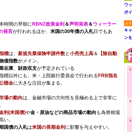
ワ
ポイ
おす
本時間の早朝に
RBNZ政策金利
＆
声明発表
＆
ウィーラー
キャ
裁の発言
が行われるほか、
米国の30年債の入札
日でもあ
ン
指標
は、
新規失業保険申請件数
と
小売売上高
＆
【除自動
物価指数
がメイン。
業在庫
、
財政収支
が予定されている
指標以外にも、米・上院銀行委員会で行われる
FRB指名
公聴会
に大きな注目が集まる。
市場の動向
は、金融市場の方向性を見極める上で非常に
。
金利(米国債)
や
金・原油などの商品市場の動向
も為替相場
高い。
期国債の入札
は
米国の長期金利
に影響を与えやすい。