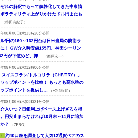
れぞれの解釈でもって鎮静化してきた中東情
、ボラティリティ上がりかけたドル円またも
着
（持田有紀子）
6年08月06日(木)13時20分公開
ル/円の160～162円台は日米当局の防衛ラ
に！ GW介入時安値155円、神田シーリン
52円が下値めど、押…
（西原宏一）
6年08月06日(木)12時00分公開
「スイスフラン/トルコリラ（CHF/TRY）」
スワップポイントを比較！ もっとも高水準の
ワップポイントを提供し…
（FX情報局）
6年08月06日(木)09時21分公開
の介入いつ？日銀利上げペース上げざるを得
。円安止まらなければ10月末～11月に追加
入か？
（ZERO）
約40口座を調査して人気12通貨ペアのス
！