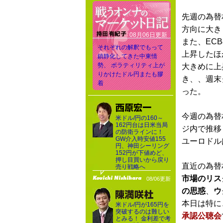
先週の為替
方向に大き
08月06日更新
また、EC
それぞれの解釈でもって
上昇したほ
鎮静化してきた中東情
勢、 ボラティリティ上が
大きめに上
りかけたドル円またも膠
き、、週末
着
った。
今週の為替
米ドル/円の160～
162円台は日米当局
ジ内で推移
の防衛ラインに！
GW介入時安値155
ユーロドル
円、神田シーリング
152円が下値めど、
押し目買いから戻り
直近の為替
売り戦略へ
市場のリス
08/06更新
の思惑
、
ウ
本日は特に
米ドル/円が165円を
突破するのは難しい
承認公聴会
とみる！ 金利差で考