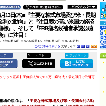
3月13日(木)■『主要な株式市場及び米・長期
金利の動向』と『注目度の高い米国の経済
指標』、そして『FRB指名候補者承認公聴
会』に注目！
014年03月13日(木)02:33公開 [2014年03月13日(木)02:33更新]
この記事を印刷する
文字サイズ
シェア
ポスト
ブックマーク
Oクリック証券】圧倒的人気で100万口座達成！最短即日で取引可
相場の焦点は、『
主要な株式市場及び米・長期金利の動