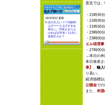
直近では、
・21時30
08月06日 更新
・21時30
次の介入いつ？日銀利
上げペース上げざるを
・21時30
得ない。円安止まらな
・23時00
ければ10月末～11月に
追加介入か？
・23時00
エル現理事
・27時00
→
本日の米
本日発表さ
車】
、
輸入
リ高い。
経済指標以
公聴会
での
また、
米国