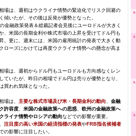
相場は、週初はウクライナ情勢の緊迫化でリスク回避の
く傾いたが、その後は反発が優勢となった。
Bの金融政策発表＆総裁記者会見後にユーロドルが大きく
か、米国の長期金利や株式市場の上昇を受けてドル円も
昇。更に、週末には、米国の雇用統計の発表で大きく動
クローズにかけては再度ウクライナ情勢への懸念が高ま
相場は、週初からドル円もユーロドルも方向感なくレン
していたが、昨日の相場でドル円は売りが優勢となり、
は買われ気味となった。
相場は、
主要な株式市場及び米・長期金利の動向
、
金融
ク許容度
、
米国の金融政策への思惑
、
欧州の金融政策へ
クライナ情勢やロシアの動向
などでの影響が重要。
、
注目度の高い米国の経済指標の発表
や
FRB指名候補者
での影響に注目したい。