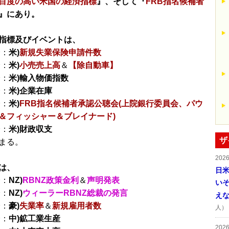
目度の高い米国の経済指標
』、そして『
FRB指名候補者
』にあり。
指標及びイベントは、
分：
米)
新規失業保険申請件数
分：
米)
小売売上高
＆
【除自動車】
分：
米)輸入物価指数
分：
米)企業在庫
分：
米)
FRB指名候補者承認公聴会(上院銀行委員会、パウ
＆フィッシャー＆ブレイナード)
分：
米)財政収支
ザ
まる。
202
は、
日
分：
NZ)
RBNZ政策金利
＆
声明発表
い
分：
NZ)
ウィーラーRBNZ総裁の発言
え
分：
豪)
失業率
＆
新規雇用者数
人）
分：
中)鉱工業生産
202