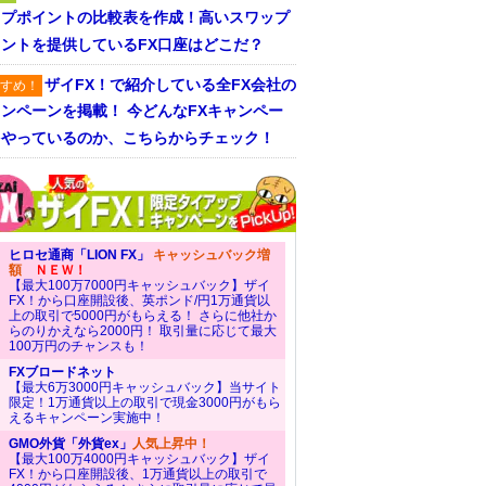
ップポイントの比較表を作成！高いスワップ
ントを提供しているFX口座はどこだ？
ザイFX！で紹介している全FX会社の
すめ！
ンペーンを掲載！ 今どんなFXキャンペー
をやっているのか、こちらからチェック！
ヒロセ通商「LION FX」
キャッシュバック増
額
ＮＥＷ！
【最大100万7000円キャッシュバック】ザイ
FX！から口座開設後、英ポンド/円1万通貨以
上の取引で5000円がもらえる！ さらに他社か
らのりかえなら2000円！ 取引量に応じて最大
100万円のチャンスも！
FXブロードネット
【最大6万3000円キャッシュバック】当サイト
限定！1万通貨以上の取引で現金3000円がもら
えるキャンペーン実施中！
GMO外貨「外貨ex」
人気上昇中！
【最大100万4000円キャッシュバック】ザイ
FX！から口座開設後、1万通貨以上の取引で