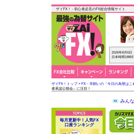
ザイFX！ - 初心者必見のFX総合情報サイト
2026年8月6
日本時間18時5
ザイFX！トップ
>
FX・羊飼いの「今日の為替はこ
者承認公聴会』に注目！
みん
毎月更新中！人気FX
口座ランキング