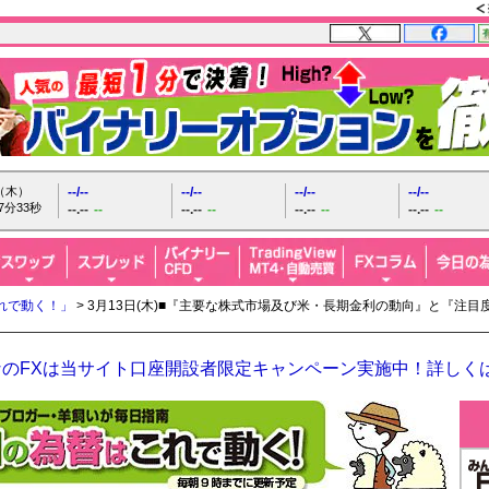
日（木）
--/--
--/--
--/--
--/--
7分34秒
--.--
--
--.--
--
--.--
--
--.--
--
れで動く！」
> 3月13日(木)■『主要な株式市場及び米・長期金利の動向』と『注
なのFXは当サイト口座開設者限定キャンペーン実施中！詳しく