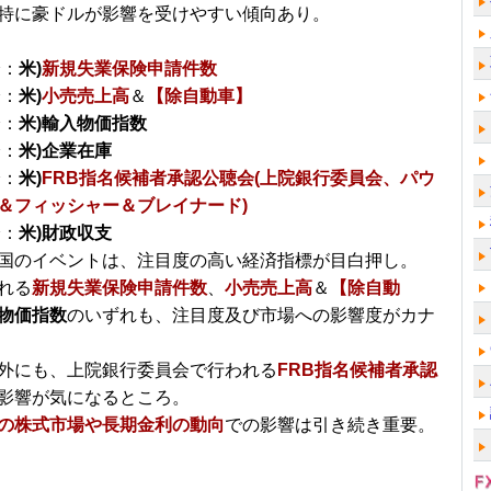
特に豪ドルが影響を受けやすい傾向あり。
分：
米)
新規失業保険申請件数
分：
米)
小売売上高
＆
【除自動車】
分：
米)輸入物価指数
分：
米)企業在庫
分：
米)
FRB指名候補者承認公聴会(上院銀行委員会、パウ
＆フィッシャー＆ブレイナード)
分：
米)財政収支
国のイベントは、注目度の高い経済指標が目白押し。
れる
新規失業保険申請件数
、
小売売上高
＆
【除自動
物価指数
のいずれも、注目度及び市場への影響度がカナ
外にも、上院銀行委員会で行われる
FRB指名候補者承認
影響が気になるところ。
の株式市場や長期金利の動向
での影響は引き続き重要。