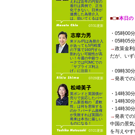
えれば近年の円安の
進行は異例で、正当
化できない。日米が
連携した為替介入
■□■
本日の
は、効いてくるはず
07/31更新
・05時00
・05時05
米ドル/円は為替介入
があっても5円程度
→
政策金利
の下落で160円すら
割れない可能性が高
だが、いず
い！今週の中銀ウィ
ークではFOMCでの
「サプライズ利上
・09時30
げ」に注目！
→
発表での
07/29更新
・14時30
英ポンドと英国債が
売りで反応したバー
・14時30
ナム新首相の「柔軟
性」は何を意味する
・14時30
のか？バーナム政権
が失敗すれば英国の
→
発表での
将来は本当に厳しい
ものになる！
中国の景気
07/21更新
を与えやす