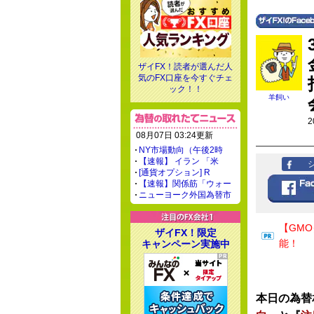
ザイFX！読者が選んだ人
気のFX口座を今すぐチェ
ック！！
羊飼い
2
08月07日 03:24更新
NY市場動向（午後2時
【速報】 イラン 「米
[通貨オプション] R
【速報】関係筋「ウォー
ニューヨーク外国為替市
【GM
ザイFX！限定
能！
キャンペーン実施中
本日の為替