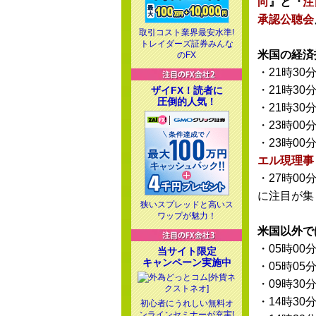
向
』と『
注
承認公聴会
取引コスト業界最安水準!
トレイダーズ証券みんな
米国の経済
のFX
・21時30
・21時30
ザイFX！読者に
圧倒的人気！
・21時30
・23時00
・23時00
エル現理事
・27時00
に注目が集
狭いスプレッドと高いス
ワップが魅力！
米国以外で
・05時00
当サイト限定
キャンペーン実施中
・05時05
・09時30
・14時30
初心者にうれしい無料オ
ンラインセミナーが充実!