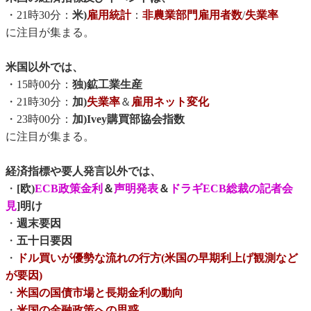
・21時30分：
米)
雇用統計
：
非農業部門雇用者数
/
失業率
に注目が集まる。
米国以外では、
・15時00分：
独)鉱工業生産
・21時30分：
加)
失業率
＆
雇用ネット変化
・23時00分：
加)Ivey購買部協会指数
に注目が集まる。
経済指標や要人発言以外では、
・
[欧)
ECB政策金利
＆
声明発表
＆
ドラギECB総裁の記者会
見
]明け
・
週末要因
・
五十日要因
・
ドル買いが優勢な流れの行方(米国の早期利上げ観測など
が要因)
・
米国の国債市場と長期金利の動向
・
米国の金融政策への思惑