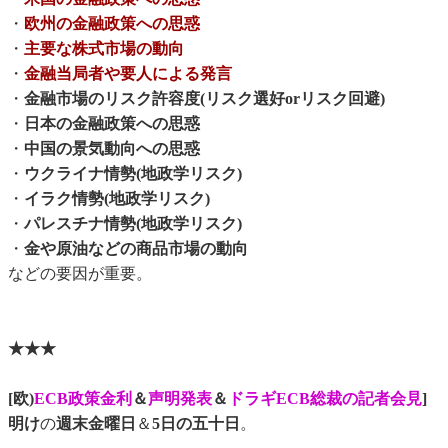
・
欧州の金融政策への思惑
・
主要な株式市場の動向
・
金融当局者や要人による発言
・
金融市場のリスク許容度(リスク選好orリスク回避)
・
日本の金融政策への思惑
・
中国の景気動向への思惑
・
ウクライナ情勢(地政学リスク)
・
イラク情勢(地政学リスク)
・
パレスチナ情勢(地政学リスク)
・
金や原油などの商品市場の動向
などの要因が重要。
★★★
[欧)
ECB政策金利
＆
声明発表
＆
ドラギECB総裁の記者会見
]
明け
の
週末金曜日
＆
5日の五十日
。