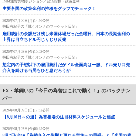
IMM通貨先物ポジション／経済指標・政策金利
主要各国の政策金利の推移をグラフでチェック！
2026年07月06日(月)14:46公開
持田有紀子の「戦うオンナのマーケット日記」
雇用統計の余韻だけ残し米国休場だった金曜日、日本の長期金利の
上昇は目立ちドル円じりじり反発
2026年07月03日(金)15:53公開
持田有紀子の「戦うオンナのマーケット日記」
想定内の予想以下の雇用統計だがドル全面高は一服、ドル売り口先
介入を続ける当局もひと息だろうが
FX・羊飼いの「今日の為替はこれで動く！」のバックナン
バー
2026年08月09日(日)17:52公開
【8月10日～の週】為替相場の注目材料スケジュールと焦点
2026年08月07日(金)06:45公開
8月7日(金)■『為替介入の影響と更なる実施への思惑』と『米国の雇