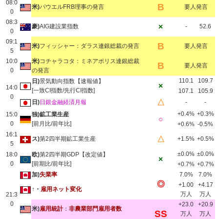
08:0
B
米)
パウエルFRB理事の発言
要人発言
0
08:3
×
豪)
AIG建設業指数
-
52.6
0
09:1
B
米)
フィッシャー：ダラス連銀総裁の発言
要人発言
5
10:0
米)
コチャラコタ：ミネアポリス連銀総裁
B
要人発言
0
の発言
110.1
109.7
日)
景気動向指数【速報値】
×
14:0
[一致CI指数/先行CI指数]
107.1
105.9
0
△
日)
日銀金融経済月報
-
-
+0.4%
+0.3%
15:0
独)鉱工業生産
○
0
[前月比/前年比]
+0.6%
-0.5%
16:1
△
ス)
第2四半期鉱工業生産
+1.5%
+0.5%
5
±0.0%
±0.0%
18:0
欧)
第2四半期GDP【改定値】
×
0
[前期比/前年比]
+0.7%
+0.7%
加)
失業率
7.0%
7.0%
◎
+1.00
+4.17
↑・
雇用ネット変化
万人
万人
21:3
0
+23.0
+20.9
米)
雇用統計
：
非農業部門雇用者数
SS
万人
万人