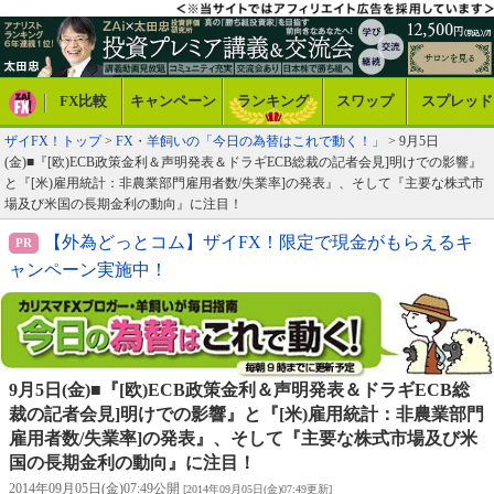
FX比較
キャンペーン
ランキング
スワップ
スプレッド
ザイFX！トップ
>
FX・羊飼いの「今日の為替はこれで動く！」
> 9月5日
(金)■『[欧)ECB政策金利＆声明発表＆ドラギECB総裁の記者会見]明けでの影響』
と『[米)雇用統計：非農業部門雇用者数/失業率]の発表』、そして『主要な株式市
場及び米国の長期金利の動向』に注目！
【外為どっとコム】ザイFX！限定で現金がもらえるキ
ャンペーン実施中！
9月5日(金)■『[欧)ECB政策金利＆声明発表＆ドラギECB総
裁の記者会見]明けでの影響』と『[米)雇用統計：非農業部門
雇用者数/失業率]の発表』、そして『主要な株式市場及び米
国の長期金利の動向』に注目！
2014年09月05日(金)07:49公開
[2014年09月05日(金)07:49更新]