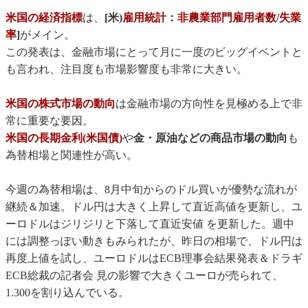
米国の経済指標
は、
[米)
雇用統計
：
非農業部門雇用者数
/
失業
率
]
がメイン。
この発表は、金融市場にとって月に一度のビッグイベントと
も言われ、注目度も市場影響度も非常に大きい。
米国の株式市場の動向
は金融市場の方向性を見極める上で非
常に重要な要因。
米国の長期金利(米国債)
や
金・原油などの商品市場の動向
も
為替相場と関連性が高い。
今週の為替相場は、8月中旬からのドル買いが優勢な流れが
継続＆加速。ドル円は大きく上昇して直近高値を更新し、ユ
ーロドルはジリジリと下落して直近安値 を更新した。週中
には調整っぽい動きもみられたが、昨日の相場で、ドル円は
再度上値を試し、ユーロドルはECB理事会結果発表＆ドラギ
ECB総裁の記者会 見の影響で大きくユーロが売られて、
1.300を割り込んでいる。