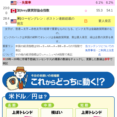
↑・
失業率
6.1%
6.2%
23:0
○
加)Ivey購買部協会指数
55.3
54.1
0
28:4
米)
ローゼングレン：ボストン連銀総裁の
B
要人発言
5
発言
文字が、普通→太字→赤色太字の順番で重要なものになる。ピンク太字は金融政策関連のも
の。
ピンクのバックは米国の材料でオレンジは金融政策関連、黄は要人発言、緑は企業の決算を表
す。
重要ラン
米国の経済指標はSS→S→AA→A→BB→B→Cの7段階で
当コンテンツについての
ク
表記
免罪事項・ご利用上注意
について
その他の経済指標は◎→○→△→×の4段階で表記
点
※
15時～20時に市場予想値(コンセンサス)の最新の数値をチェックし、更新した数値は
赤字
で
表記