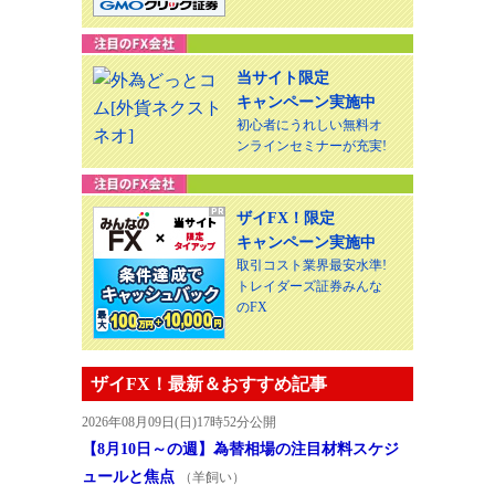
当サイト限定
キャンペーン実施中
初心者にうれしい無料オ
ンラインセミナーが充実!
ザイFX！限定
キャンペーン実施中
取引コスト業界最安水準!
トレイダーズ証券みんな
のFX
ザイFX！最新＆おすすめ記事
2026年08月09日(日)17時52分公開
【8月10日～の週】為替相場の注目材料スケジ
ュールと焦点
（羊飼い）