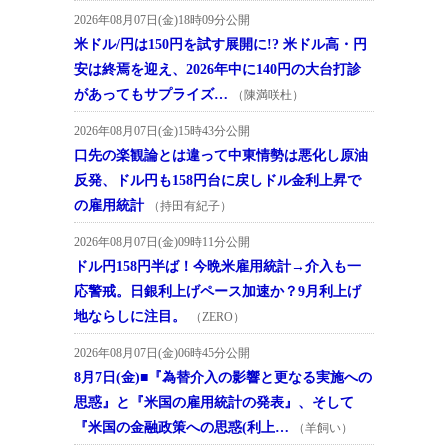
2026年08月07日(金)18時09分公開
米ドル/円は150円を試す展開に!? 米ドル高・円
安は終焉を迎え、2026年中に140円の大台打診
があってもサプライズ…
（陳満咲杜）
2026年08月07日(金)15時43分公開
口先の楽観論とは違って中東情勢は悪化し原油
反発、ドル円も158円台に戻しドル金利上昇で
の雇用統計
（持田有紀子）
2026年08月07日(金)09時11分公開
ドル円158円半ば！今晩米雇用統計→介入も一
応警戒。日銀利上げペース加速か？9月利上げ
地ならしに注目。
（ZERO）
2026年08月07日(金)06時45分公開
8月7日(金)■『為替介入の影響と更なる実施への
思惑』と『米国の雇用統計の発表』、そして
『米国の金融政策への思惑(利上…
（羊飼い）