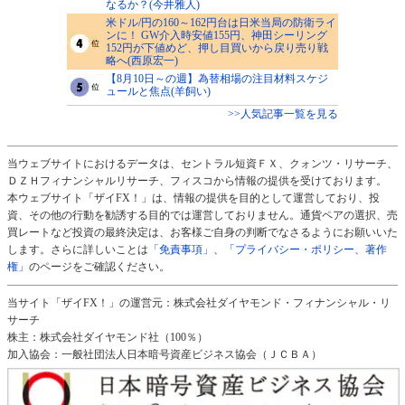
なるか？(今井雅人)
米ドル/円の160～162円台は日米当局の防衛ライ
ンに！ GW介入時安値155円、神田シーリング
152円が下値めど、押し目買いから戻り売り戦
略へ(西原宏一)
【8月10日～の週】為替相場の注目材料スケジ
ュールと焦点(羊飼い)
>>人気記事一覧を見る
当ウェブサイトにおけるデータは、セントラル短資ＦＸ、クォンツ・リサーチ、
ＤＺＨフィナンシャルリサーチ、フィスコから情報の提供を受けております。
本ウェブサイト「ザイFX！」は、情報の提供を目的として運営しており、投
資、その他の行動を勧誘する目的では運営しておりません。通貨ペアの選択、売
買レートなど投資の最終決定は、お客様ご自身の判断でなさるようにお願いいた
します。さらに詳しいことは
「免責事項」
、
「プライバシー・ポリシー、著作
権」
のページをご確認ください。
当サイト「ザイFX！」の運営元：株式会社ダイヤモンド・フィナンシャル・リ
サーチ
株主：株式会社ダイヤモンド社（100％）
加入協会：一般社団法人日本暗号資産ビジネス協会（ＪＣＢＡ）