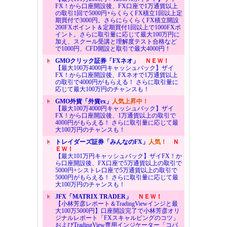
FX！から口座開設後、FX口座で1万通貨以上
の取引1回で5000円+らくらくFX積立1回以上定
期買付で3000円。さらにらくらくFX積立開設
200FXポイント＆定期買付1回以上で1000FXポ
イント。さらに取引量に応じて最大100万円に
加え、スクール受講と理解度テスト合格など
で1000円、CFD開設と取引で最大4000円！
GMOクリック証券「FXネオ」
ＮＥＷ！
【最大100万4000円キャッシュバック】ザイ
FX！から口座開設後、FXネオで1万通貨以上
の取引で4000円がもらえる！ さらに取引量に
応じて最大100万円のチャンスも！
GMO外貨「外貨ex」
人気上昇中！
【最大100万4000円キャッシュバック】ザイ
FX！から口座開設後、1万通貨以上の取引で
4000円がもらえる！ さらに取引量に応じて最
大100万円のチャンスも！
トレイダーズ証券「みんなのFX」
人気！
Ｎ
ＥＷ！
【最大101万円キャッシュバック】ザイFX！か
ら口座開設後、FX口座で5万通貨以上の取引で
5000円+シストレ口座で5万通貨以上の取引で
5000円がもらえる！ さらに取引量に応じて最
大100万円のチャンスも！
JFX「MATRIX TRADER」
ＮＥＷ！
【小林芳彦レポート＆TradingViewインジと最
大100万5000円】口座開設完了で小林芳彦オリ
ジナルレポート「FXスキャルピングのコツ」
およびTradingView専用インジケーター「コバ