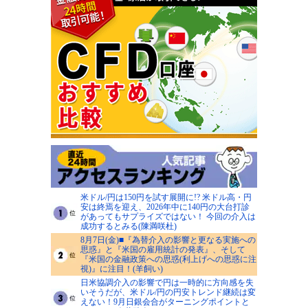
米ドル/円は150円を試す展開に!? 米ドル高・円
安は終焉を迎え、2026年中に140円の大台打診
があってもサプライズではない！ 今回の介入は
成功するとみる(陳満咲杜)
8月7日(金)■『為替介入の影響と更なる実施への
思惑』と『米国の雇用統計の発表』、そして
『米国の金融政策への思惑(利上げへの思惑に注
視)』に注目！(羊飼い)
日米協調介入の影響で円は一時的に方向感を失
いそうだが、米ドル/円の円安トレンド継続は変
えない！9月日銀会合がターニングポイントと