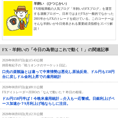
羊飼い （ひつじかい）
FX情報満載の人気ブログ「羊飼いのFXブログ」を運営
する凄腕ブロガー。日本ではまだFXが一般的でなかった
2001年からFXのトレードを続けている。このコーナーは
そんな羊飼いが今日発表される重要経済指標をズバリ解
説！
FX・羊飼いの「今日の為替はこれで動く！」の関連記事
2026年08月07日(金)15:43公開
持田有紀子の「戦うオンナのマーケット日記」
口先の楽観論とは違って中東情勢は悪化し原油反発、ドル円も158円
台に戻しドル金利上昇での雇用統計
2026年08月07日(金)09:11公開
FXデイトレーダーZEROの「なんで動いた？ 昨日の相場」
ドル円158円半ば！今晩米雇用統計→介入も一応警戒。日銀利上げペ
ース加速か？9月利上げ地ならしに注目。
2026年08月03日(月)12:31公開