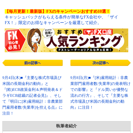
【毎月更新！最新版】FXのキャンペーンおすすめ10選！
キャッシュバックがもらえる条件が簡単なFX会社や、「ザイ
FX！」限定のお得なキャンペーンを厳選して紹介。
9月4日(木)■『主要な株式市場及び
9月8日(月)■『[米)雇用統計：非農
米国の長期金利の動向』と
業部門雇用者数/失業率]の発表明け
『[欧)ECB政策金利＆声明発表＆ド
での影響』と『ドル買いが優勢な
ラギECB総裁の記者会見]』、そし
流れの行方』、そして『主要な株
て『明日に[米)雇用統計：非農業部
式市場及び米国の長期金利の動
門雇用者数/失業率]を控える点』に
向』に注目！
注目！
執筆者紹介