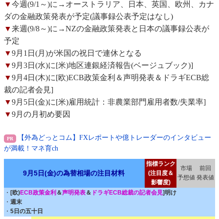
▼
今週(9/1～)に→オーストラリア、日本、英国、欧州、カナ
ダの金融政策発表が予定(議事録公表予定はなし)
▼
来週(9/8～)に→NZの金融政策発表と日本の議事録公表が
予定
▼
9月1日(月)が米国の祝日で連休となる
▼
9月3日(水)に[米)地区連銀経済報告(ベージュブック)]
▼
9月4日(木)に[欧)ECB政策金利＆声明発表＆ドラギECB総
裁の記者会見]
▼
9月5日(金)に[米)雇用統計：非農業部門雇用者数/失業率]
▼
9月の月初め要因
【外為どっとコム】FXレポートや億トレーダーのインタビュー
が満載！マネ育ch
指標ランク
市場
前回
9月5日(金)の為替相場の注目材料
(注目度＆
予想値
発表値
影響度)
・
[欧)
ECB政策金利
＆
声明発表
＆
ドラギECB総裁の記者会見
]明け
・
週末
・
5日の五十日