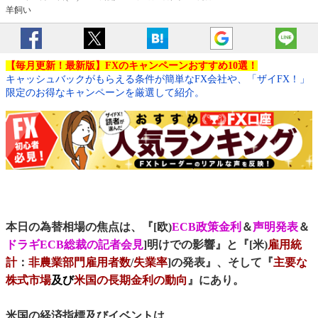
羊飼い
【毎月更新！最新版】FXのキャンペーンおすすめ10選！
キャッシュバックがもらえる条件が簡単なFX会社や、「ザイFX！」
限定のお得なキャンペーンを厳選して紹介。
本日の為替相場の焦点は、『[欧)
ECB政策金利
＆
声明発表
＆
ドラギECB総裁の記者会見
]明けでの影響』と『[米)
雇用統
計
：
非農業部門雇用者数
/
失業率
]の発表』、そして『
主要な
株式市場
及び
米国の長期金利の動向
』にあり。
米国の経済指標及びイベントは、