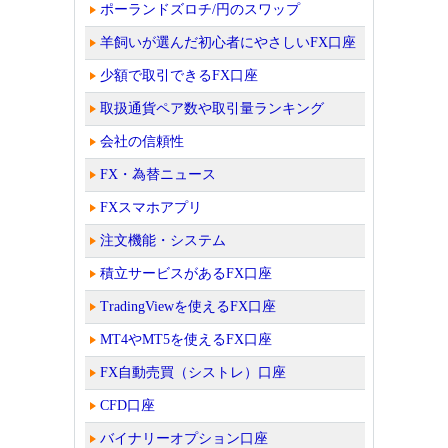
ポーランドズロチ/円のスワップ
羊飼いが選んだ初心者にやさしいFX口座
少額で取引できるFX口座
取扱通貨ペア数や取引量ランキング
会社の信頼性
FX・為替ニュース
FXスマホアプリ
注文機能・システム
積立サービスがあるFX口座
TradingViewを使えるFX口座
MT4やMT5を使えるFX口座
FX自動売買（シストレ）口座
CFD口座
バイナリーオプション口座