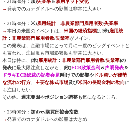
・21時30分：
加)
失業率
＆
雇用ネット変化
→
発表でのカナダドルへの影響は非常に大きい
・21時30分：
米)
雇用統計
：
非農業部門雇用者数
/
失業率
→
本日の米国のイベントは、
米国の経済指標
は
[米)
雇用統
計
：
非農業部門雇用者数
/
失業率
がメイン。
この発表は、金融市場にとって月に一度のビッグイベントと
も言われ、注目度も市場影響度も非常に大きい。
本日は特に、
[米)
雇用統計
：
非農業部門雇用者数
/
失業率
]の
発表
に最大限注意しながら、
[欧)
ECB政策金利
＆
声明発表
＆
ドラギECB総裁の記者会見
]明けでの影響
や
ドル買いが優勢
な流れの行方
、
主要な株式市場
及び
米国の長期金利の動向
に
も注目したい。
その他、
週末要因
や
ポジション調整
も気になるところ。
・23時00分：
加)Ivey購買部協会指数
→
発表でのカナダドルへの影響は大きめ