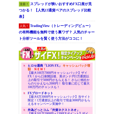
スプレッドが狭いおすすめFX口座が見
注目！
つかる！ 【人気13通貨ペアのスプレッド比較
表】
TradingView（トレーディングビュー）
人気！
の有料機能を無料で使う裏ワザ？ 人気のチャー
ト分析ツールを賢く使う方法がココに！
ヒロセ通商「LION FX」
キャッシュバック増
額
ＮＥＷ！
【最大100万7000円キャッシュバック】ザイ
FX！から口座開設後、英ポンド/円1万通貨以
上の取引で5000円がもらえる！ さらに他社か
らのりかえなら2000円！ 取引量に応じて最大
100万円のチャンスも！
FXブロードネット
【最大6万3000円キャッシュバック】当サイト
限定！1万通貨以上の取引で現金3000円がもら
えるキャンペーン実施中！
外為どっとコム「外貨ネクストネオ」
【最大101万2000円＋1200FXポイント】ザイ