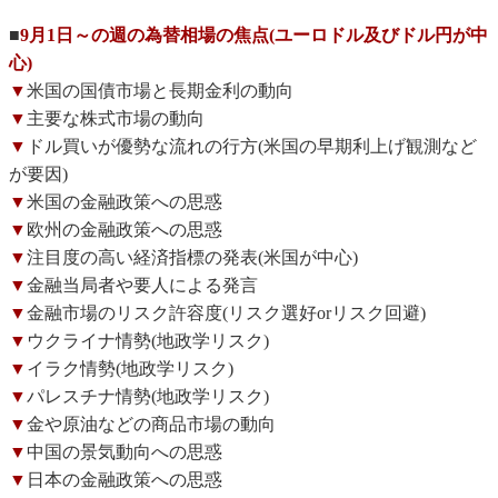
■
9月1日～の週の為替相場の焦点(ユーロドル及びドル円が中
心)
▼
米国の国債市場と長期金利の動向
▼
主要な株式市場の動向
▼
ドル買いが優勢な流れの行方(米国の早期利上げ観測など
が要因)
▼
米国の金融政策への思惑
▼
欧州の金融政策への思惑
▼
注目度の高い経済指標の発表(米国が中心)
▼
金融当局者や要人による発言
▼
金融市場のリスク許容度(リスク選好orリスク回避)
▼
ウクライナ情勢(地政学リスク)
▼
イラク情勢(地政学リスク)
▼
パレスチナ情勢(地政学リスク)
▼
金や原油などの商品市場の動向
▼
中国の景気動向への思惑
▼
日本の金融政策への思惑