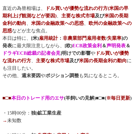
直近の為替相場は、
ドル買いが優勢な流れの行方(米国の早
期利上げ観測などが要因)
、
主要な株式市場
及び
米国の長期
金利の動向
、
米国の金融政策への思惑
、
欧州の金融政策への
思惑
などが主な焦点。
本日は特に、
[米)
雇用統計
：
非農業部門雇用者数
/
失業率
]の
発表
に最大限注意しながら、
[欧)
ECB政策金利
＆
声明発表
＆
ドラギECB総裁の記者会見
]明けでの影響
や
ドル買いが優勢
な流れの行方
、
主要な株式市場
及び
米国の長期金利の動向
に
も注目したい。
その他、
週末要因
や
ポジション調整
も気になるところ。
■□■
本日のトレード用のエサ
(羊飼いの見解)■□■(
※毎日更新
)
・15時00分：
独)鉱工業生産
→
未知数