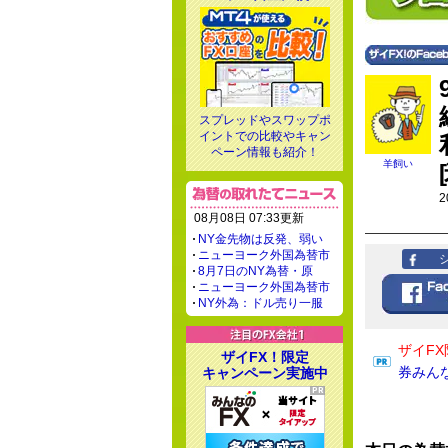
スプレッドやスワップポ
イントでの比較やキャン
ペーン情報も紹介！
羊飼い
2
08月08日 07:33更新
NY金先物は反発、弱い
ニューヨーク外国為替市
8月7日のNY為替・原
ニューヨーク外国為替市
NY外為：ドル売り一服
ザイFX
ザイFX！限定
券みん
キャンペーン実施中