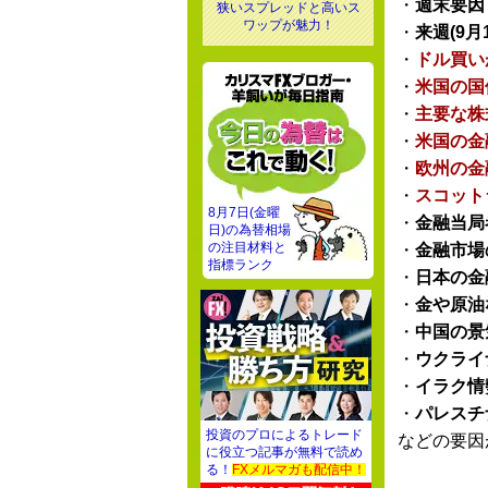
・
週末要因
狭いスプレッドと高いス
ワップが魅力！
・
来週(9月1
・
ドル買い
・
米国の国
・
主要な株
・
米国の金
・
欧州の金
・
スコット
8月7日(金曜
・
金融当局
日)の為替相場
の注目材料と
・
金融市場
指標ランク
・
日本の金
・
金や原油
・
中国の景
・
ウクライ
・
イラク情
・
パレスチ
投資のプロによるトレード
などの要因
に役立つ記事が無料で読め
る！
FXメルマガも配信中！