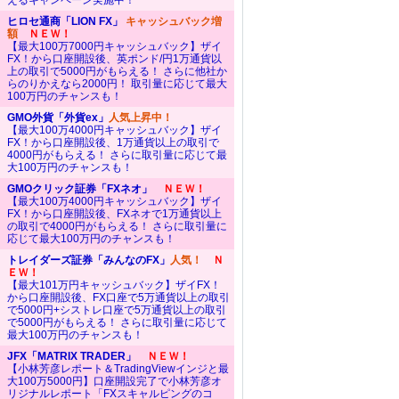
えるキャンペーン実施中！
ヒロセ通商「LION FX」
キャッシュバック増
額
ＮＥＷ！
【最大100万7000円キャッシュバック】ザイ
FX！から口座開設後、英ポンド/円1万通貨以
上の取引で5000円がもらえる！ さらに他社か
らのりかえなら2000円！ 取引量に応じて最大
100万円のチャンスも！
GMO外貨「外貨ex」
人気上昇中！
【最大100万4000円キャッシュバック】ザイ
FX！から口座開設後、1万通貨以上の取引で
4000円がもらえる！ さらに取引量に応じて最
大100万円のチャンスも！
GMOクリック証券「FXネオ」
ＮＥＷ！
【最大100万4000円キャッシュバック】ザイ
FX！から口座開設後、FXネオで1万通貨以上
の取引で4000円がもらえる！ さらに取引量に
応じて最大100万円のチャンスも！
トレイダーズ証券「みんなのFX」
人気！
Ｎ
ＥＷ！
【最大101万円キャッシュバック】ザイFX！
から口座開設後、FX口座で5万通貨以上の取引
で5000円+シストレ口座で5万通貨以上の取引
で5000円がもらえる！ さらに取引量に応じて
最大100万円のチャンスも！
JFX「MATRIX TRADER」
ＮＥＷ！
【小林芳彦レポート＆TradingViewインジと最
大100万5000円】口座開設完了で小林芳彦オ
リジナルレポート「FXスキャルピングのコ