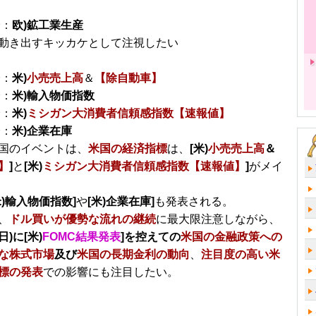
分：
欧)鉱工業生産
動き出すキッカケとして注視したい
分：
米)
小売売上高
＆
【除自動車】
分：
米)輸入物価指数
分：
米)
ミシガン大消費者信頼感指数【速報値】
分：
米)企業在庫
国のイベントは、
米国の経済指標
は、
[米)
小売売上高
＆
】
]
と
[米)
ミシガン大消費者信頼感指数【速報値】
]
がメイ
米)輸入物価指数]
や
[米)企業在庫]
も発表される。
、
ドル買いが優勢な流れの継続
に最大限注意しながら、
日)に[米)
FOMC結果発表
]を控えての
米国の金融政策への
な株式市場
及び
米国の長期金利の動向
、
注目度の高い米
標の発表
での影響にも注目したい。