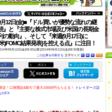
9月12日(金)■『ドル買いが優勢な流れの継
続』と『主要な株式市場及び米国の長期金
利の動向』、そして『来週(9月17日)に
[米)FOMC結果発表]を控える点』に注目！
014年09月12日(金)08:30公開 [2014年09月12日(金)08:30更新]
この記事を印刷する
文字サイズ
シェア
ポスト
ブックマーク
限定！口座開設&取引で最大10000円もらえる！
トレイダーズ証
なのFX