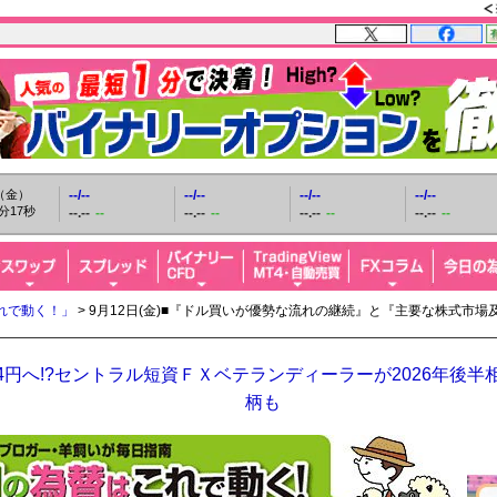
日（金）
--/--
--/--
--/--
--/--
分19秒
--.--
--
--.--
--
--.--
--
--.--
--
れで動く！」
> 9月12日(金)■『ドル買いが優勢な流れの継続』と『主要な株式市場
64円へ!?セントラル短資ＦＸベテランディーラーが2026年後
柄も