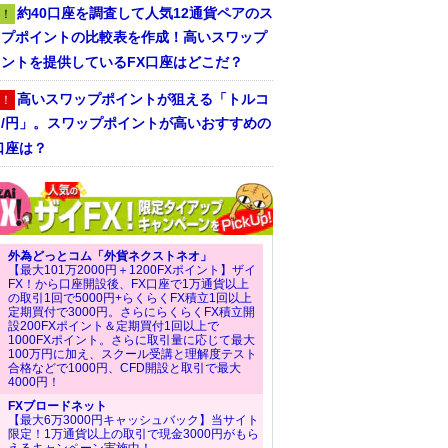
約40口座を調査して人気12通貨ペアのス
！
ップポイントの比較表を作成！高いスワップ
ントを提供しているFX口座はどこだ？
高いスワップポイントが狙える「トルコ
！
ラ/円」。スワップポイントが高いおすすめの
口座は？
外為どっとコム「外貨ネクストネオ」
【最大101万2000円＋1200FXポイント】ザイ
FX！から口座開設後、FX口座で1万通貨以上
の取引1回で5000円+らくらくFX積立1回以上
定期買付で3000円。さらにらくらくFX積立開
設200FXポイント＆定期買付1回以上で
1000FXポイント。さらに取引量に応じて最大
100万円に加え、スクール受講と理解度テスト
合格などで1000円、CFD開設と取引で最大
4000円！
FXブロードネット
【最大6万3000円キャッシュバック】当サイト
限定！1万通貨以上の取引で現金3000円がもら