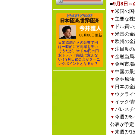
■
9月8日
▼
米国の国
▼
主要な株
▼
ドル買い
▼
米国の金
08月06日更新
▼
欧州の金
日米協調介入の影響で円
は一時的に方向感を失い
▼
注目度の
そうだが、米ドル/円の円
安トレンド継続は変えな
▼
金融当局
い！9月日銀会合がターニ
ングポイントとなるか？
▼
金融市場
▼
中国の景
▼
金や原油
▼
日本の金
▼
ウクライ
▼
イラク情
▼
パレスチ
▼
今週(9
公表が予定
▼
来週(9