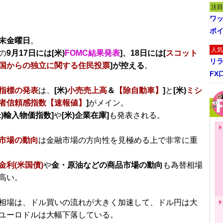
注目
ワ
ポイ
末金曜日
。
人気
の
9月17日には[米)
FOMC結果発表
]、18日には[
スコット
リ
国からの独立に関する住民投票
]が控える
。
FX
指標の発表
は、
[米)
小売売上高
＆
【除自動車】
]
と
[米)
ミシ
者信頼感指数【速報値】
]
がメイン。
米)輸入物価指数]
や
[米)企業在庫]
も発表される。
市場の動向
は金融市場の方向性を見極める上で非常に重
金利(米国債)
や
金・原油などの商品市場の動向
も為替相場
高い。
相場は、ドル買いの流れが大きく加速して、ドル円は大
ユーロドルは大幅下落している。