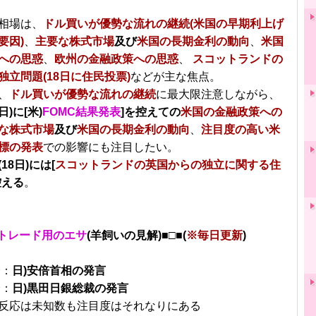
相場は、
ドル買いが優勢な流れの継続(米国の早期利上げ
要因)
、
主要な株式市場
及び
米国の長期金利の動向
、
米国
への思惑
、
欧州の金融政策への思惑
、
スコットランドの
独立問題(18日に住民投票)
などが主な焦点。
、
ドル買いが優勢な流れの継続
に最大限注意しながら、
日)に[米)
FOMC結果発表
]を控えての
米国の金融政策への
な株式市場
及び
米国の長期金利の動向
、
注目度の高い米
標の発表
での影響にも注目したい。
18日)には[
スコットランドの英国からの独立に関する住
控える
。
トレード用のエサ
(羊飼いの見解)■□■(
※毎日更新
)
分：
日)安倍首相の発言
分：
日)黒田日銀総裁の発言
反応は未知数も注目度はそれなりにある