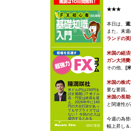
★★★
本日は、
週
また、来週
ランドの英
米国の経済
ガン大消費
その他、
[
米国の株式
要な要因。
米ドル/円は150円を
試す展開に!? 米ドル
米国の長期
高・円安は終焉を迎
え、2026年中に140
と関連性が
円の大台打診があっ
てもサプライズでは
ない！ 今回の介入は
成功するとみる
今週の為替
08/07更新
幅上昇し＆