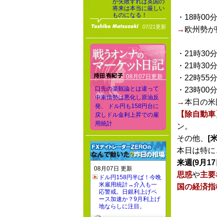
が失敗すれば英国の
将来は本当に厳しい
ものになる！
・18時00
07/21更新
→
欧州勢が
・21時30
・21時30
08月07日更新
・22時55
口先の楽観論とは違って
・23時00
中東情勢は悪化し原油反
→
本日の米
発、 ドル円も158円台に
【除自動車
戻しドル金利上昇での雇
用統計
ン。
その他、
[
本日は特に
来週(9月17
08月07日 更新
思惑
や
主要
ドル円158円半ば！今晩
米雇用統計→介入も一
国の経済指
応警戒。日銀利上げペ
ース加速か？9月利上げ
地ならしに注目。