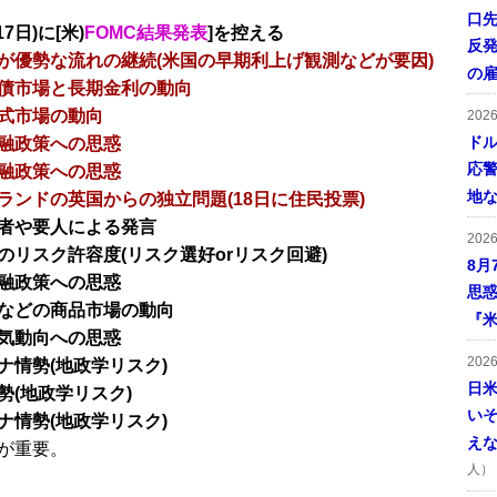
口
7日)に[米)
FOMC結果発表
]を控える
反発
が優勢な流れの継続(米国の早期利上げ観測などが要因)
の
債市場と長期金利の動向
式市場の動向
202
ドル
融政策への思惑
応
融政策への思惑
地
ランドの英国からの独立問題(18日に住民投票)
者や要人による発言
202
のリスク許容度(リスク選好orリスク回避)
8月
融政策への思惑
思
などの商品市場の動向
『米
気動向への思惑
202
ナ情勢(地政学リスク)
日
勢(地政学リスク)
い
ナ情勢(地政学リスク)
え
が重要。
人）