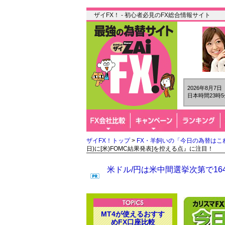
ザイFX！ - 初心者必見のFX総合情報サイト
2026年8月7
日本時間23時5
ザイFX！トップ
>
FX・羊飼いの「今日の為替はこ
日)に[米)FOMC結果発表]を控える点』に注目！
米ドル/円は米中間選挙次第で1
MT4が使えるおすす
めFX口座比較