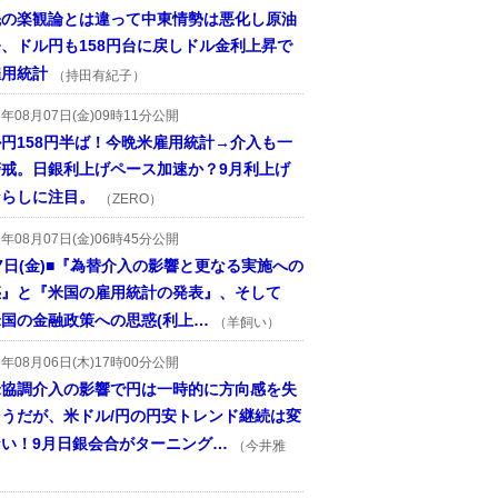
先の楽観論とは違って中東情勢は悪化し原油
、ドル円も158円台に戻しドル金利上昇で
雇用統計
（持田有紀子）
6年08月07日(金)09時11分公開
円158円半ば！今晩米雇用統計→介入も一
警戒。日銀利上げペース加速か？9月利上げ
ならしに注目。
（ZERO）
6年08月07日(金)06時45分公開
7日(金)■『為替介入の影響と更なる実施への
惑』と『米国の雇用統計の発表』、そして
国の金融政策への思惑(利上…
（羊飼い）
6年08月06日(木)17時00分公開
米協調介入の影響で円は一時的に方向感を失
そうだが、米ドル/円の円安トレンド継続は変
ない！9月日銀会合がターニング…
（今井雅