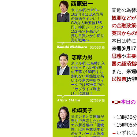
直近の為替
米ドル/円の160～
162円台は日米当局
観測などが
の防衛ラインに！
GW介入時安値155
の金融政策
円、神田シーリング
152円が下値めど、
英国からの
押し目買いから戻り
売り戦略へ
本日は特に
08/06更新
来週(9月17
思惑
や
主要
米ドル/円は為替介入
国の経済指
があっても5円程度
また、
来週(
の下落で160円すら
割れない可能性が高
民投票
]が
い！今週の中銀ウィ
ークではFOMCでの
「サプライズ利上
げ」に注目！
07/29更新
■□■
本日の
英ポンドと英国債が
・13時30
売りで反応したバー
・15時05
ナム新首相の「柔軟
性」は何を意味する
→
いずれも
のか？バーナム政権