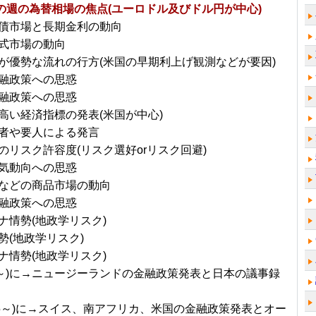
～の週の為替相場の焦点(ユーロドル及びドル円が中心)
債市場と長期金利の動向
式市場の動向
が優勢な流れの行方(米国の早期利上げ観測などが要因)
融政策への思惑
融政策への思惑
高い経済指標の発表(米国が中心)
者や要人による発言
のリスク許容度(リスク選好orリスク回避)
気動向への思惑
などの商品市場の動向
融政策への思惑
ナ情勢(地政学リスク)
勢(地政学リスク)
ナ情勢(地政学リスク)
/8～)に→ニュージーランドの金融政策発表と日本の議事録
/15～)に→スイス、南アフリカ、米国の金融政策発表とオー