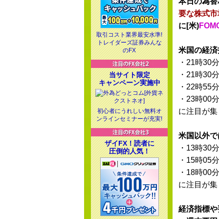
本日の為替
要な株式市
に[米)
FO
取引コスト業界最安水準!
トレイダーズ証券みんな
米国の経済
のFX
・21時30
・21時30
当サイト限定
キャンペーン実施中
・22時55
・23時00
に注目が集
初心者にうれしい無料オ
ンラインセミナーが充実!
米国以外で
ザイFX！読者に
・13時30
圧倒的人気！
・15時05
・18時00
に注目が集
経済指標や