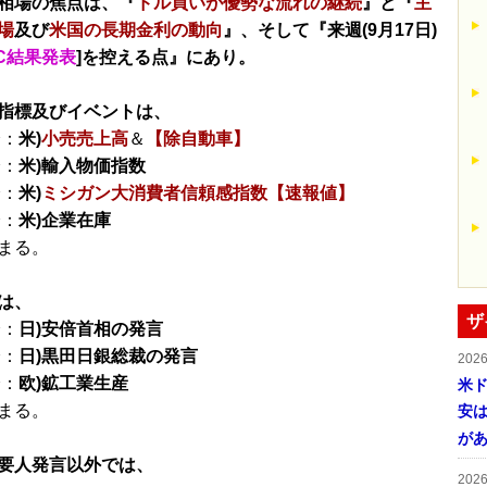
相場の焦点は、『
ドル買いが優勢な流れの継続
』と『
主
場
及び
米国の長期金利の動向
』、そして『来週(9月17日)
MC結果発表
]を控える点』にあり。
指標及びイベントは、
分：
米)
小売売上高
＆
【除自動車】
分：
米)輸入物価指数
分：
米)
ミシガン大消費者信頼感指数【速報値】
分：
米)企業在庫
まる。
は、
ザ
分：
日)安倍首相の発言
分：
日)黒田日銀総裁の発言
202
分：
欧)鉱工業生産
米ド
まる。
安は
が
要人発言以外では、
202