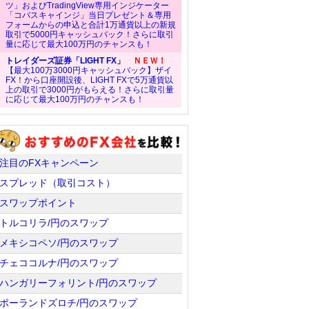
ツ」およびTradingView専用インジケーター
「コバスキャインジ」当日プレゼント＆専用
フォームからの申込と合計1万通貨以上の新規
取引で5000円キャッシュバック！さらに取引
量に応じて最大100万円のチャンスも！
トレイダーズ証券「LIGHT FX」
ＮＥＷ！
【最大100万3000円キャッシュバック】ザイ
FX！から口座開設後、LIGHT FXで5万通貨以
上の取引で3000円がもらえる！さらに取引量
に応じて最大100万円のチャンスも！
注目のFXキャンペーン
スプレッド（取引コスト）
スワップポイント
トルコリラ/円のスワップ
メキシコペソ/円のスワップ
チェココルナ/円のスワップ
ハンガリーフォリント/円のスワップ
ポーランドズロチ/円のスワップ