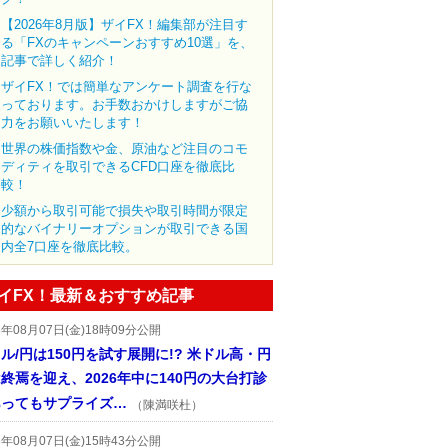
【2026年8月版】ザイFX！編集部が注目す
る「FXのキャンペーンおすすめ10選」を、
記事で詳しく紹介！
ザイFX！では簡単なアンケート調査を行な
っております。お手数おかけしますがご協
力をお願いいたします！
世界の株価指数や金、原油など注目のコモ
ディティを取引できるCFD口座を徹底比
較！
少額から取引可能で損失や取引時間が限定
的なバイナリーオプションが取引できる国
内全7口座を徹底比較。
イFX！最新＆おすすめ記事
6年08月07日(金)18時09分公開
ル/円は150円を試す展開に!? 米ドル高・円
終焉を迎え、2026年中に140円の大台打診
あってもサプライズ…
（陳満咲杜）
6年08月07日(金)15時43分公開