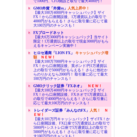
で1000円、CFD開設と取引で最大4000円！
GMO外貨「外貨ex」
人気上昇中！
【最大100万4000円キャッシュバック】ザイ
FX！から口座開設後、1万通貨以上の取引で
4000円がもらえる！ さらに取引量に応じて最
大100万円のチャンスも！
FXブロードネット
【最大6万3000円キャッシュバック】当サイト
限定！1万通貨以上の取引で現金3000円がもら
えるキャンペーン実施中！
ヒロセ通商「LION FX」
キャッシュバック増
額
ＮＥＷ！
【最大100万7000円キャッシュバック】ザイ
FX！から口座開設後、英ポンド/円1万通貨以
上の取引で5000円がもらえる！ さらに他社か
らのりかえなら2000円！ 取引量に応じて最大
100万円のチャンスも！
GMOクリック証券「FXネオ」
ＮＥＷ！
【最大100万4000円キャッシュバック】ザイ
FX！から口座開設後、FXネオで1万通貨以上
の取引で4000円がもらえる！ さらに取引量に
応じて最大100万円のチャンスも！
トレイダーズ証券「みんなのFX」
人気！
Ｎ
ＥＷ！
【最大101万円キャッシュバック】ザイFX！か
ら口座開設後、FX口座で5万通貨以上の取引で
5000円+シストレ口座で5万通貨以上の取引で
5000円がもらえる！ さらに取引量に応じて最
大100万円のチャンスも！