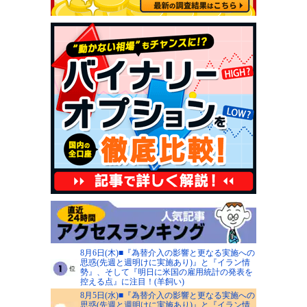
8月6日(木)■『為替介入の影響と更なる実施への
思惑(先週と週明けに実施あり)』と『イラン情
勢』、そして『明日に米国の雇用統計の発表を
控える点』に注目！(羊飼い)
8月5日(水)■『為替介入の影響と更なる実施への
思惑(先週と週明けに実施あり)』と『イラン情