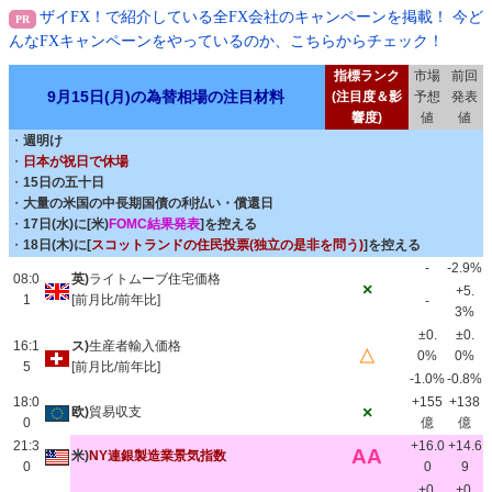
ザイFX！で紹介している全FX会社のキャンペーンを掲載！ 今ど
んなFXキャンペーンをやっているのか、こちらからチェック！
指標ランク
市場
前回
9月15日(月)の為替相場の注目材料
(注目度＆影
予想
発表
響度)
値
値
・
週明け
・
日本が祝日で休場
・
15日の五十日
・
大量の米国の中長期国債の利払い・償還日
・
17日(水)に[米)
FOMC結果発表
]を控える
・
18日(木)に[
スコットランドの住民投票(独立の是非を問う)
]を控える
-
-2.9%
08:0
英)
ライトムーブ住宅価格
×
+5.
1
[前月比/前年比]
-
3%
±0.
±0.
16:1
ス)
生産者輸入価格
△
0%
0%
5
[前月比/前年比]
-1.0%
-0.8%
18:0
+155
+138
×
欧)
貿易収支
0
億
億
21:3
+16.0
+14.6
AA
米)
NY連銀製造業景気指数
0
0
9
+0.
+0.