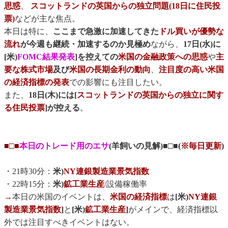
思惑
、
スコットランドの英国からの独立問題(18日に住民投
票)
などが主な焦点。
本日は特に、
ここまで急激に加速してきた
ドル買いが優勢な
流れ
が今週も継続・加速するのか見極め
ながら、
17日(水)に
[米)
FOMC結果発表
]を控えての
米国の金融政策への思惑
や
主
要な株式市場
及び
米国の長期金利の動向
、
注目度の高い米国
の経済指標の発表
での影響にも注目したい。
また、
18日(木)には[
スコットランドの英国からの独立に関す
る住民投票
]が控える
。
■□■
本日のトレード用のエサ
(羊飼いの見解)■□■(
※毎日更新
)
・21時30分：
米)
NY連銀製造業景気指数
・22時15分：
米)
鉱工業生産
/設備稼働率
→
本日の米国のイベントは、
米国の経済指標
は
[米)
NY連銀
製造業景気指数
]
と
[米)
鉱工業生産
]
がメインで、経済指標以
外では注目すべきイベントはない。