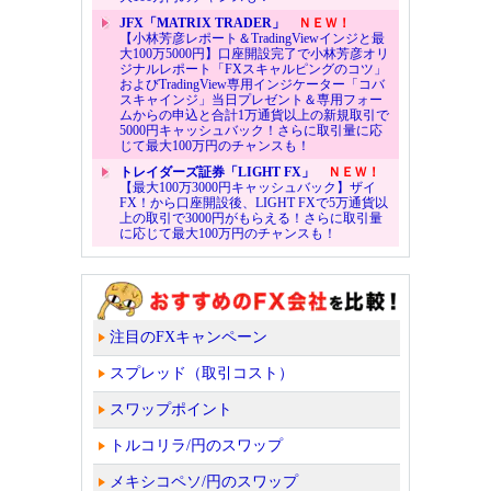
JFX「MATRIX TRADER」
ＮＥＷ！
【小林芳彦レポート＆TradingViewインジと最
大100万5000円】口座開設完了で小林芳彦オリ
ジナルレポート「FXスキャルピングのコツ」
およびTradingView専用インジケーター「コバ
スキャインジ」当日プレゼント＆専用フォー
ムからの申込と合計1万通貨以上の新規取引で
5000円キャッシュバック！さらに取引量に応
じて最大100万円のチャンスも！
トレイダーズ証券「LIGHT FX」
ＮＥＷ！
【最大100万3000円キャッシュバック】ザイ
FX！から口座開設後、LIGHT FXで5万通貨以
上の取引で3000円がもらえる！さらに取引量
に応じて最大100万円のチャンスも！
注目のFXキャンペーン
スプレッド（取引コスト）
スワップポイント
トルコリラ/円のスワップ
メキシコペソ/円のスワップ