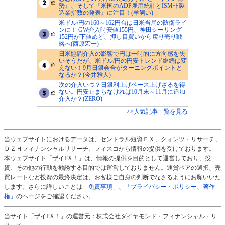
勢』、そして『米国のADP雇用統計とISM非製
造業指数の発表』に注目！(羊飼い)
米ドル/円の160～162円台は日米当局の防衛ライ
ンに！ GW介入時安値155円、神田シーリング
152円が下値めど、押し目買いから戻り売り戦
略へ(西原宏一)
日米協調介入の影響で円は一時的に方向感を失
いそうだが、米ドル/円の円安トレンド継続は変
えない！9月日銀会合がターニングポイントと
なるか？(今井雅人)
次の介入いつ？日銀利上げペース上げざるを得
ない。円安止まらなければ10月末～11月に追加
介入か？(ZERO)
>>人気記事一覧を見る
当ウェブサイトにおけるデータは、セントラル短資ＦＸ、クォンツ・リサーチ、
ＤＺＨフィナンシャルリサーチ、フィスコから情報の提供を受けております。
本ウェブサイト「ザイFX！」は、情報の提供を目的として運営しており、投
資、その他の行動を勧誘する目的では運営しておりません。通貨ペアの選択、売
買レートなど投資の最終決定は、お客様ご自身の判断でなさるようにお願いいた
します。さらに詳しいことは
「免責事項」
、
「プライバシー・ポリシー、著作
権」
のページをご確認ください。
当サイト「ザイFX！」の運営元：株式会社ダイヤモンド・フィナンシャル・リ