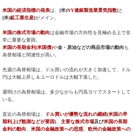
米国の経済指標の発表
は、
[米)
NY連銀製造業景気指数
]
と
[米)
鉱工業生産
]
がメイン。
米国の株式市場の動向
は金融市場の方向性を見極める上で非
常に重要な要因。
米国の長期金利(米国債)
や
金・原油などの商品市場の動向
も
為替相場と関連性が高い。
先週の為替相場は、ドル買いの流れが大きく加速して、ドル
円は大幅上昇し＆ユーロドルは大幅下落した。
週明けの為替相場は、多少ながらも円高ヨリでスタートして
いる。
直近の為替相場は、
ドル買いが優勢な流れの継続(米国の早
期利上げ観測などが要因)
、
主要な株式市場
及び
米国の長期
金利の動向
、
米国の金融政策への思惑
、
欧州の金融政策への