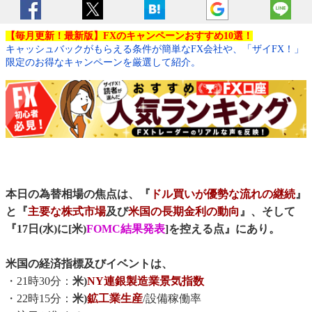
【毎月更新！最新版】FXのキャンペーンおすすめ10選！
キャッシュバックがもらえる条件が簡単なFX会社や、「ザイFX！」
限定のお得なキャンペーンを厳選して紹介。
本日の為替相場の焦点は、『
ドル買いが優勢な流れの継続
』
と『
主要な株式市場
及び
米国の長期金利の動向
』、そして
『17日(水)に[米)
FOMC結果発表
]を控える点』にあり。
米国の経済指標及びイベントは、
・21時30分：
米)
NY連銀製造業景気指数
・22時15分：
米)
鉱工業生産
/設備稼働率