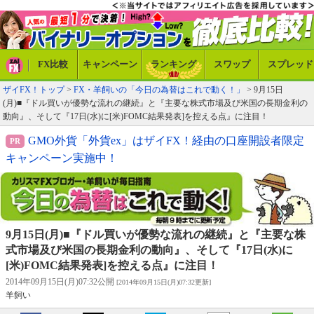
FX比較
キャンペーン
ランキング
スワップ
スプレッド
ザイFX！トップ
>
FX・羊飼いの「今日の為替はこれで動く！」
> 9月15日
(月)■『ドル買いが優勢な流れの継続』と『主要な株式市場及び米国の長期金利の
動向』、そして『17日(水)に[米)FOMC結果発表]を控える点』に注目！
GMO外貨「外貨ex」はザイFX！経由の口座開設者限定
キャンペーン実施中！
9月15日(月)■『ドル買いが優勢な流れの継続』と『主要な株
式市場及び米国の長期金利の動向』、そして『17日(水)に
[米)FOMC結果発表]を控える点』に注目！
2014年09月15日(月)07:32公開
[2014年09月15日(月)07:32更新]
羊飼い