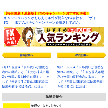
【毎月更新！最新版】FXのキャンペーンおすすめ10選！
キャッシュバックがもらえる条件が簡単なFX会社や、「ザイ
FX！」限定のお得なキャンペーンを厳選して紹介。
9月12日(金)■『ドル買いが優勢な
9月16日(火)■『ドル買いが優勢な
流れの継続』と『主要な株式市場
流れの継続』と『主要な株式市場
及び米国の長期金利の動向』、そ
及び米国の長期金利の動向』、そ
して『来週(9月17日)に[米)FOMC
して『明日に[米)FOMC結果発表]
結果発表]を控える点』に注目！
を控える点』に注目！
執筆者紹介
羊飼い （ひつじかい）