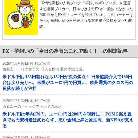
FX情報満載の人気ブログ「羊飼いのFXブログ」を運営
する凄腕ブロガー。日本ではまだFXが一般的でなかった
2001年からFXのトレードを続けている。このコーナーは
そんな羊飼いが今日発表される重要経済指標をズバリ解
説！
FX・羊飼いの「今日の為替はこれで動く！」の関連記事
2026年08月03日(月)14:57公開
西原宏一・叶内文子の「FX＆株 今週の作戦会議」
米ドル/円は155円割れなら152円が次の焦点！ 日米協調介入で160円
台は戻り売りへ。米国がユーロ/円で円買い、欧州通貨のクロス円の
反落が続くか注目
2026年07月30日(木)16:17公開
西原宏一の「ヘッジファンドの思惑」
米ドル/円は年内170円、ユーロ/円は200円を視野に！ FOMC据え置
きでも円安構造は変わらず、悪い金利上昇と原油高、新NISAが支え
る
2026年07月30日(木)15:24公開