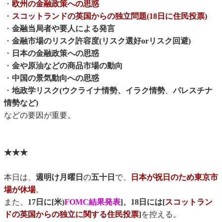
・
欧州の金融政策への思惑
・
スコットランドの英国からの独立問題(18日に住民投票)
・
金融当局者や要人による発言
・
金融市場のリスク許容度(リスク選好orリスク回避)
・
日本の金融政策への思惑
・
金や原油などの商品市場の動向
・
中国の景気動向への思惑
・
地政学リスク(ウクライナ情勢、イラク情勢
、
パレスチナ
情勢など)
などの要因が重要。
★★★
本日は、
週明け月曜日
の
五十日
で、
日本が祝日のため東京市
場が休場
。
また、
17日に[米)
FOMC結果発表
]、18日には[
スコットラン
ドの英国からの独立に関する住民投票
]
を控える。