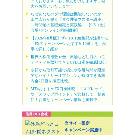
っております。お手数おかけしますがご協
力をお願いいたします！
なぜあなたのダウ理論は機能しないのか？
田向宏行が導く「ダウ理論マスター講座」
～時間軸の基礎知識と実践編～ 【9/5（土）
会場+オンライン同時開催】
【2026年8月版】ザイFX！編集部が注目する
「FXのキャンペーンおすすめ10選」を、記
事で詳しく紹介！
世界の株価指数や金、原油など注目のコモ
ディティを取引できるCFD口座を徹底比較！
少額から取引可能で損失や取引時間が限定
的なバイナリーオプションが取引できる国
内全7口座を徹底比較。
MT4おすすめFX口座比較！「スプレッド」
や「スワップポイント」で比較して一覧表
に！お得なキャンペーン情報も掲載中。
当サイト限定
キャンペーン実施中