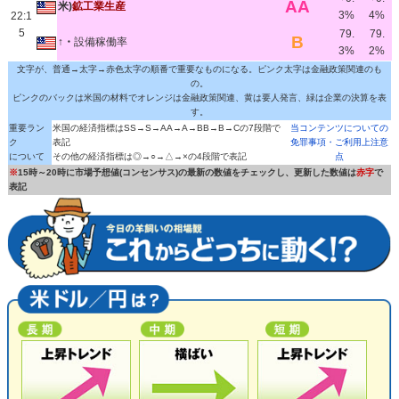
AA
米)
鉱工業生産
3%
4%
22:1
5
79.
79.
B
↑・
設備稼働率
3%
2%
文字が、普通→太字→赤色太字の順番で重要なものになる。ピンク太字は金融政策関連のも
の。
ピンクのバックは米国の材料でオレンジは金融政策関連、黄は要人発言、緑は企業の決算を表
す。
重要ラン
米国の経済指標はSS→S→AA→A→BB→B→Cの7段階で
当コンテンツについての
ク
表記
免罪事項・ご利用上注意
について
その他の経済指標は◎→○→△→×の4段階で表記
点
※
15時～20時に市場予想値(コンセンサス)の最新の数値をチェックし、更新した数値は
赤字
で
表記