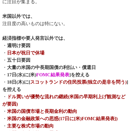
に注目が集まる。
米国以外では、
注目度の高いものは特にない。
経済指標や要人発言以外では、
・
週明け要因
・
日本が祝日で休場
・
五十日要因
・
大量の米国の中長期国債の利払い・償還日
・
17日(水)に[米)
FOMC結果発表
]を控える
・
18日(木)に[
スコットランドの住民投票(独立の是非を問う)
]
を控える
・
ドル買いが優勢な流れの継続(米国の早期利上げ観測など
が要因)
・
米国の国債市場と長期金利の動向
・
米国の金融政策への思惑(17日に[米)FOMC結果発表])
・
主要な株式市場の動向