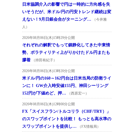
日米協調介入の影響で円は一時的に方向感を失
いそうだが、米ドル/円の円安トレンド継続は変
えない！9月日銀会合がターニング…
（今井雅
人）
2026年08月06日(木)15時29分公開
それぞれの解釈でもって鎮静化してきた中東情
勢、ボラティリティ上がりかけたドル円またも
膠着
（持田有紀子）
2026年08月06日(木)13時20分公開
米ドル/円の160～162円台は日米当局の防衛ライ
ンに！ GW介入時安値155円、神田シーリング
152円が下値めど、押…
（西原宏一）
2026年08月06日(木)12時00分公開
FX「スイスフラン/トルコリラ（CHF/TRY）」
のスワップポイントを比較！ もっとも高水準の
スワップポイントを提供し…
（FX情報局）