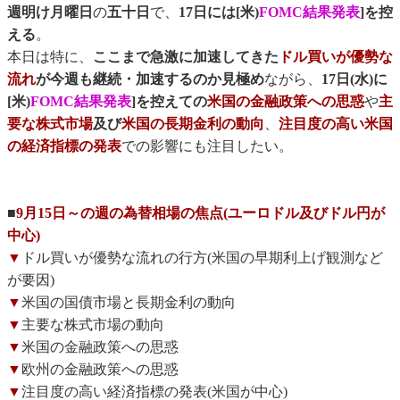
週明け月曜日
の
五十日
で、
17日には[米)
FOMC結果発表
]を控
える
。
本日は特に、
ここまで急激に加速してきた
ドル買いが優勢な
流れ
が今週も継続・加速するのか見極め
ながら、
17日(水)に
[米)
FOMC結果発表
]を控えての
米国の金融政策への思惑
や
主
要な株式市場
及び
米国の長期金利の動向
、
注目度の高い米国
の経済指標の発表
での影響にも注目したい。
■
9月15日～の週の為替相場の焦点(ユーロドル及びドル円が
中心)
▼
ドル買いが優勢な流れの行方(米国の早期利上げ観測など
が要因)
▼
米国の国債市場と長期金利の動向
▼
主要な株式市場の動向
▼
米国の金融政策への思惑
▼
欧州の金融政策への思惑
▼
注目度の高い経済指標の発表(米国が中心)