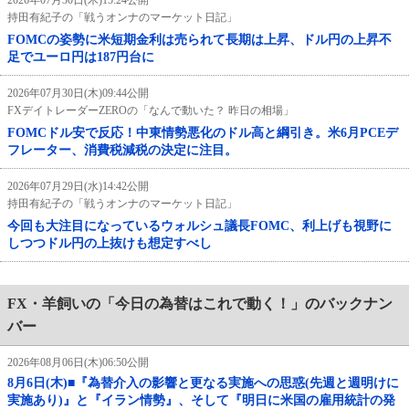
持田有紀子の「戦うオンナのマーケット日記」
FOMCの姿勢に米短期金利は売られて長期は上昇、ドル円の上昇不
足でユーロ円は187円台に
2026年07月30日(木)09:44公開
FXデイトレーダーZEROの「なんで動いた？ 昨日の相場」
FOMCドル安で反応！中東情勢悪化のドル高と綱引き。米6月PCEデ
フレーター、消費税減税の決定に注目。
2026年07月29日(水)14:42公開
持田有紀子の「戦うオンナのマーケット日記」
今回も大注目になっているウォルシュ議長FOMC、利上げも視野に
しつつドル円の上抜けも想定すべし
FX・羊飼いの「今日の為替はこれで動く！」のバックナン
バー
2026年08月06日(木)06:50公開
8月6日(木)■『為替介入の影響と更なる実施への思惑(先週と週明けに
実施あり)』と『イラン情勢』、そして『明日に米国の雇用統計の発