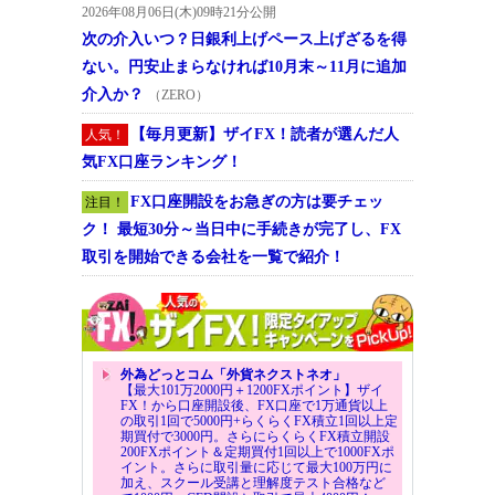
2026年08月06日(木)09時21分公開
次の介入いつ？日銀利上げペース上げざるを得
ない。円安止まらなければ10月末～11月に追加
介入か？
（ZERO）
【毎月更新】ザイFX！読者が選んだ人
人気！
気FX口座ランキング！
FX口座開設をお急ぎの方は要チェッ
注目！
ク！ 最短30分～当日中に手続きが完了し、FX
取引を開始できる会社を一覧で紹介！
外為どっとコム「外貨ネクストネオ」
【最大101万2000円＋1200FXポイント】ザイ
FX！から口座開設後、FX口座で1万通貨以上
の取引1回で5000円+らくらくFX積立1回以上定
期買付で3000円。さらにらくらくFX積立開設
200FXポイント＆定期買付1回以上で1000FXポ
イント。さらに取引量に応じて最大100万円に
加え、スクール受講と理解度テスト合格など