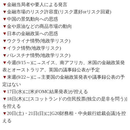
▼
金融当局者や要人による発言
▼
金融市場のリスク許容度(リスク選好orリスク回避)
▼
中国の景気動向への思惑
▼
金や原油などの商品市場の動向
▼
日本の金融政策への思惑
▼
ウクライナ情勢(地政学リスク)
▼
イラク情勢(地政学リスク)
▼
パレスチナ情勢(地政学リスク)
▼
今週(9/15～)に→スイス、南アフリカ、米国の金融政策発
表とオーストラリア、英国の議事録公表が予定
▼
来週(9/22～)に→主要国の金融政策発表や議事録公表の予
定はない
▼
17日(水)に[米)FOMC結果発表]が控える
▼
18日(木)に[スコットランドの住民投票(独立の是非を問う)]
を控える
▼
20日(土)・21日(日)に[G20財務相・中央銀行総裁会議]を控
える