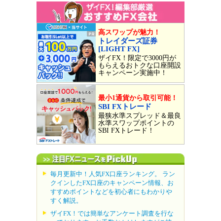
高スワップが魅力！
トレイダーズ証券
[LIGHT FX]
ザイFX！限定で3000円が
もらえるおトクな口座開設
キャンペーン実施中！
最小1通貨から取引可能！
SBI FXトレード
最狭水準スプレッド＆最良
水準スワップポイントの
SBI FXトレード！
毎月更新中！人気FX口座ランキング。 ラン
クインしたFX口座のキャンペーン情報、お
すすめポイントなどを初心者にもわかりや
すく解説。
ザイFX！では簡単なアンケート調査を行な